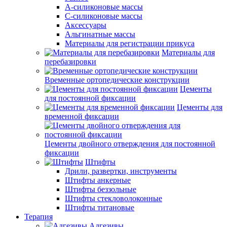
А-силиконовые массы
С-силиконовые массы
Аксессуары
Альгинатные массы
Материалы для регистрации прикуса
Материалы для
перебазировки
Временные ортопедические конструкции
Цементы
для постоянной фиксации
Цементы для
временной фиксации
Цементы двойного отверждения для постоянной
фиксации
Штифты
Дрили, развертки, инструменты
Штифты анкерные
Штифты беззольные
Штифты стекловолоконные
Штифты титановые
Терапия
Адгезивы