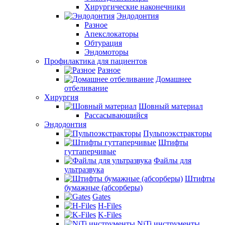
Хирургические наконечники
Эндодонтия
Разное
Апекслокаторы
Обтурация
Эндомоторы
Профилактика для пациентов
Разное
Домашнее
отбеливание
Хирургия
Шовный материал
Рассасывающийся
Эндодонтия
Пульпоэкстракторы
Штифты
гуттаперчивые
Файлы для
ультразвука
Штифты
бумажные (абсорберы)
Gates
H-Files
K-Files
NiTi инструменты