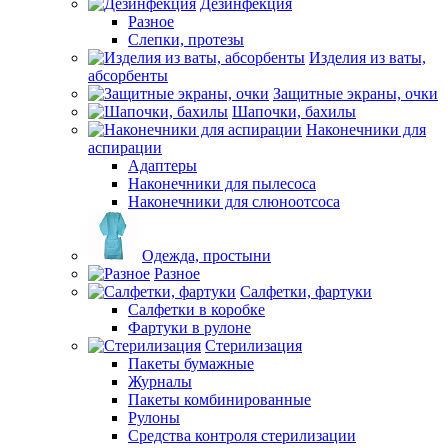
Дезинфекция
Разное
Слепки, протезы
Изделия из ваты,
абсорбенты
Защитные экраны, очки
Шапочки, бахилы
Наконечники для
аспирации
Адаптеры
Наконечники для пылесоса
Наконечники для слюноотсоса
Одежда, простыни
Разное
Салфетки, фартуки
Салфетки в коробке
Фартуки в рулоне
Стерилизация
Пакеты бумажные
Журналы
Пакеты комбинированные
Рулоны
Средства контроля стерилизации