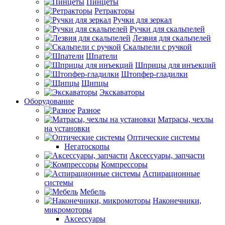
Пинцеты
Ретракторы
Ручки для зеркал
Ручки для скальпелей
Лезвия для скальпелей
Скальпели с ручкой
Шпатели
Шприцы для инъекций
Штопфер-гладилки
Щипцы
Экскаваторы
Оборудование
Разное
Матрасы, чехлы
на установки
Оптические системы
Негатоскопы
Аксессуары, запчасти
Компрессоры
Аспирационные
системы
Мебель
Наконечники,
микромоторы
Аксессуары