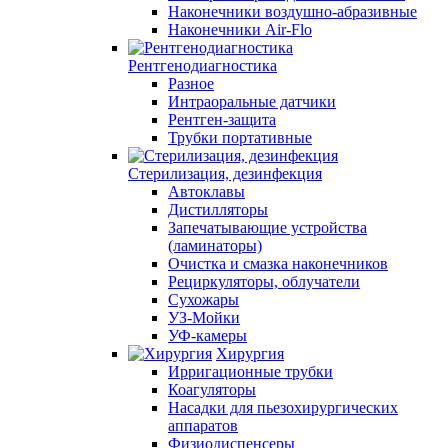
Наконечники воздушно-абразивные
Наконечники Air-Flo
Рентгенодиагностика
Разное
Интраоральные датчики
Рентген-защита
Трубки портативные
Стерилизация, дезинфекция
Автоклавы
Дистилляторы
Запечатывающие устройства
(ламинаторы)
Очистка и смазка наконечников
Рециркуляторы, облучатели
Сухожары
УЗ-Мойки
УФ-камеры
Хирургия
Ирригационные трубки
Коагуляторы
Насадки для пьезохирургических
аппаратов
Физиодиспенсеры