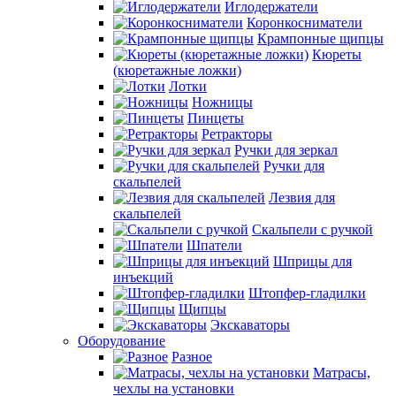
Иглодержатели
Коронкосниматели
Крампонные щипцы
Кюреты
(кюретажные ложки)
Лотки
Ножницы
Пинцеты
Ретракторы
Ручки для зеркал
Ручки для
скальпелей
Лезвия для
скальпелей
Скальпели с ручкой
Шпатели
Шприцы для
инъекций
Штопфер-гладилки
Щипцы
Экскаваторы
Оборудование
Разное
Матрасы,
чехлы на установки