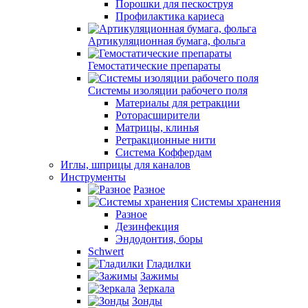
Порошки для пескоструя
Профилактика кариеса
Артикуляционная бумага, фольга
Гемостатические препараты
Системы изоляции рабочего поля
Материалы для ретракции
Роторасширители
Матрицы, клинья
Ретракционные нити
Система Коффердам
Иглы, шприцы для каналов
Инструменты
Разное
Системы хранения
Разное
Дезинфекция
Эндодонтия, боры
Schwert
Гладилки
Зажимы
Зеркала
Зонды