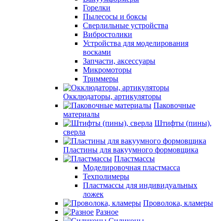
Горелки
Пылесосы и боксы
Сверлильные устройства
Вибростолики
Устройства для моделирования
восками
Запчасти, аксессуары
Микромоторы
Триммеры
Окклюдаторы, артикуляторы
Паковочные
материалы
Штифты (пины),
сверла
Пластины для вакуумного формовщика
Пластмассы
Моделировочная пластмасса
Техполимеры
Пластмассы для индивидуальных
ложек
Проволока, кламеры
Разное
Силиконы