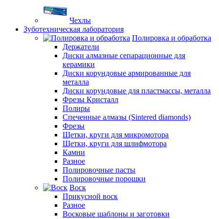
Чехлы
Зуботехническая лаборатория
Полировка и обработка
Держатели
Диски алмазные сепарационные для
керамики
Диски корундовые армированные для
металла
Диски корундовые для пластмассы, металла
Фрезы Кристалл
Полиры
Спеченные алмазы (Sintered diamonds)
Фрезы
Щетки, круги для микромотора
Щетки, круги для шлифмотора
Камни
Разное
Полировочные пасты
Полировочные порошки
Воск
Прикусной воск
Разное
Восковые шаблоны и заготовки