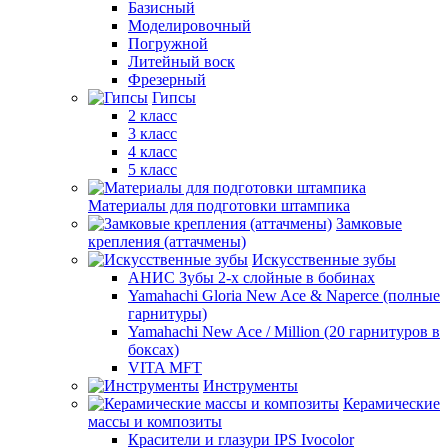
Базисный
Моделировочный
Погружной
Литейный воск
Фрезерный
Гипсы
2 класс
3 класс
4 класс
5 класс
Материалы для подготовки штампика
Замковые
крепления (аттачмены)
Искусственные зубы
АНИС Зубы 2-х слойные в бобинах
Yamahachi Gloria New Ace & Naperce (полные
гарнитуры)
Yamahachi New Ace / Million (20 гарнитуров в
боксах)
VITA MFT
Инструменты
Керамические
массы и композиты
Красители и глазури IPS Ivocolor