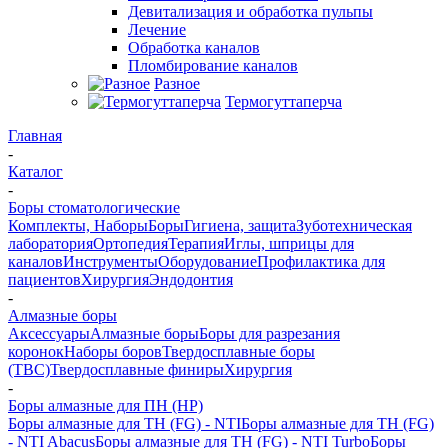
Девитализация и обработка пульпы
Лечение
Обработка каналов
Пломбирование каналов
Разное
Термогуттаперча
Главная
-
Каталог
-
Боры стоматологические
Комплекты, Наборы
Боры
Гигиена, защита
Зуботехническая
лаборатория
Ортопедия
Терапия
Иглы, шприцы для
каналов
Инструменты
Оборудование
Профилактика для
пациентов
Хирургия
Эндодонтия
-
Алмазные боры
Аксессуары
Алмазные боры
Боры для разрезания
коронок
Наборы боров
Твердосплавные боры
(ТВС)
Твердосплавные финиры
Хирургия
-
Боры алмазные для ПН (HP)
Боры алмазные для ТН (FG) - NTI
Боры алмазные для ТН (FG)
- NTI Abacus
Боры алмазные для ТН (FG) - NTI Turbo
Боры