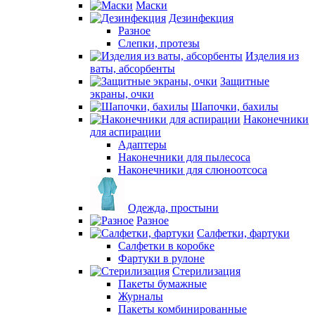
Маски
Дезинфекция
Разное
Слепки, протезы
Изделия из
ваты, абсорбенты
Защитные
экраны, очки
Шапочки, бахилы
Наконечники
для аспирации
Адаптеры
Наконечники для пылесоса
Наконечники для слюноотсоса
Одежда, простыни
Разное
Салфетки, фартуки
Салфетки в коробке
Фартуки в рулоне
Стерилизация
Пакеты бумажные
Журналы
Пакеты комбинированные