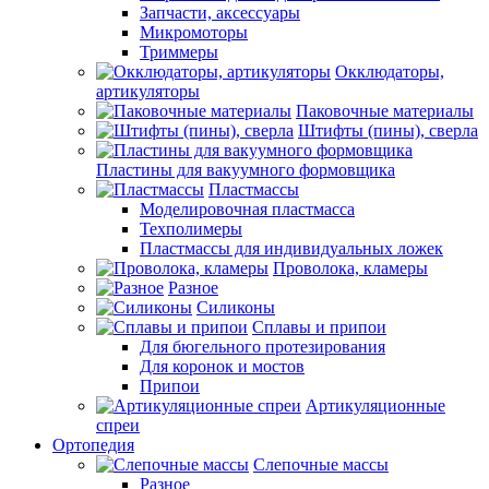
Запчасти, аксессуары
Микромоторы
Триммеры
Окклюдаторы,
артикуляторы
Паковочные материалы
Штифты (пины), сверла
Пластины для вакуумного формовщика
Пластмассы
Моделировочная пластмасса
Техполимеры
Пластмассы для индивидуальных ложек
Проволока, кламеры
Разное
Силиконы
Сплавы и припои
Для бюгельного протезирования
Для коронок и мостов
Припои
Артикуляционные
спреи
Ортопедия
Слепочные массы
Разное