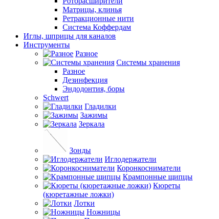
Роторасширители
Матрицы, клинья
Ретракционные нити
Система Коффердам
Иглы, шприцы для каналов
Инструменты
Разное
Системы хранения
Разное
Дезинфекция
Эндодонтия, боры
Schwert
Гладилки
Зажимы
Зеркала
Зонды
Иглодержатели
Коронкосниматели
Крампонные щипцы
Кюреты
(кюретажные ложки)
Лотки
Ножницы