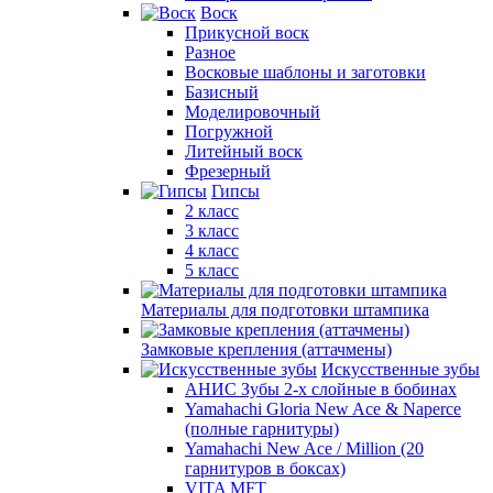
Воск
Прикусной воск
Разное
Восковые шаблоны и заготовки
Базисный
Моделировочный
Погружной
Литейный воск
Фрезерный
Гипсы
2 класс
3 класс
4 класс
5 класс
Материалы для подготовки штампика
Замковые крепления (аттачмены)
Искусственные зубы
АНИС Зубы 2-х слойные в бобинах
Yamahachi Gloria New Ace & Naperce
(полные гарнитуры)
Yamahachi New Ace / Million (20
гарнитуров в боксах)
VITA MFT