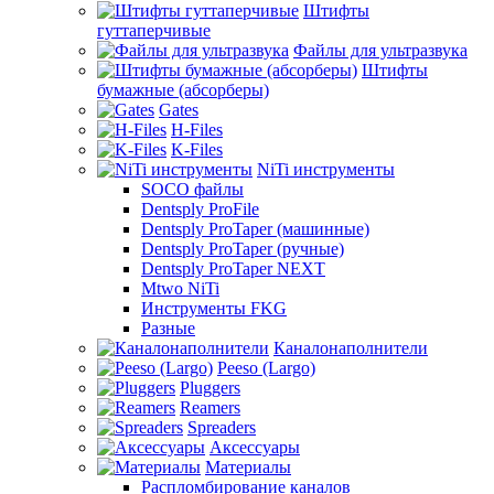
Штифты
гуттаперчивые
Файлы для ультразвука
Штифты
бумажные (абсорберы)
Gates
H-Files
K-Files
NiTi инструменты
SOCO файлы
Dentsply ProFile
Dentsply ProTaper (машинные)
Dentsply ProTaper (ручные)
Dentsply ProTaper NEXT
Mtwo NiTi
Инструменты FKG
Разные
Каналонаполнители
Peeso (Largo)
Pluggers
Reamers
Spreaders
Аксессуары
Материалы
Распломбирование каналов