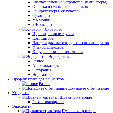
Запечатывающие устройства (ламинаторы)
Очистка и смазка наконечников
Рециркуляторы, облучатели
Сухожары
УЗ-Мойки
УФ-камеры
Хирургия
Ирригационные трубки
Коагуляторы
Насадки для пьезохирургических аппаратов
Физиодиспенсеры
Хирургические наконечники
Эндодонтия
Разное
Апекслокаторы
Обтурация
Эндомоторы
Профилактика для пациентов
Разное
Домашнее отбеливание
Хирургия
Шовный материал
Рассасывающийся
Эндодонтия
Пульпоэкстракторы