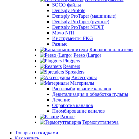
SOCO файлы
Dentsply ProFile
Dentsply ProTaper (машинные)
Dentsply ProTaper (ручные)
Dentsply ProTaper NEXT
Mtwo NiTi
Инструменты FKG
Разные
Каналонаполнители
Peeso (Largo)
Pluggers
Reamers
Spreaders
Аксессуары
Материалы
Распломбирование каналов
Девитализация и обработка пульпы
Лечение
Обработка каналов
Пломбирование каналов
Разное
Термогуттаперча
Товары со скидками
Как купить