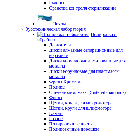
Рулоны
Средства контроля стерилизации
Чехлы
Зуботехническая лаборатория
Полировка и
обработка
Держатели
Диски алмазные сепарационные для
керамики
Диски корундовые армированные для
металла
Диски корундовые для пластмассы,
металла
Фрезы Кристалл
Полиры
Спеченные алмазы (Sintered diamonds)
Фрезы
Щетки, круги для микромотора
Щетки, круги для шлифмотора
Камни
Разное
Полировочные пасты
Полировочные порошки