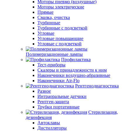
Моторы пневмо (воздушные)
Моторы электрические
Прямые
Смазка, очистка
Турбинные
Турбинные с подсветкой
Угловые
Угловые повышающие
Угловые с подсветкой
Полимеризационные лампы
Профилактика
Тест-приборы
Скалеры и принадлежности к ним
Наконечники воздушно-абразивные
Наконечники Air-Flo
Рентгенодиагностика
Разное
Интраоральные датчики
Рентген-защита
Трубки портативные
Стерилизация,
дезинфекция
Автоклавы
Дистилляторы