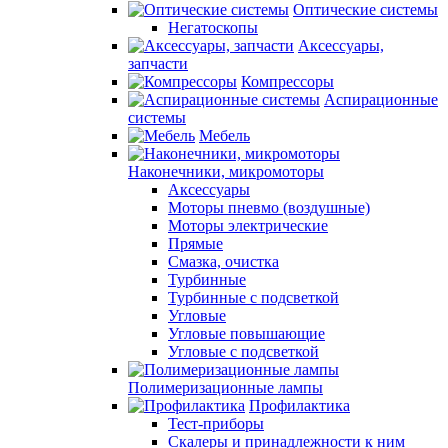
Оптические системы
Негатоскопы
Аксессуары,
запчасти
Компрессоры
Аспирационные
системы
Мебель
Наконечники, микромоторы
Аксессуары
Моторы пневмо (воздушные)
Моторы электрические
Прямые
Смазка, очистка
Турбинные
Турбинные с подсветкой
Угловые
Угловые повышающие
Угловые с подсветкой
Полимеризационные лампы
Профилактика
Тест-приборы
Скалеры и принадлежности к ним