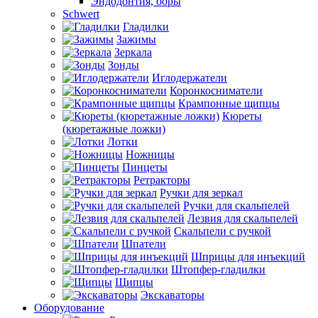
Эндодонтия, боры
Schwert
Гладилки
Зажимы
Зеркала
Зонды
Иглодержатели
Коронкосниматели
Крампонные щипцы
Кюреты
(кюретажные ложки)
Лотки
Ножницы
Пинцеты
Ретракторы
Ручки для зеркал
Ручки для скальпелей
Лезвия для скальпелей
Скальпели с ручкой
Шпатели
Шприцы для инъекций
Штопфер-гладилки
Щипцы
Экскаваторы
Оборудование