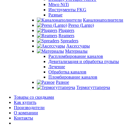
Mtwo NiTi
Инструменты FKG
Разные
Каналонаполнители
Peeso (Largo)
Pluggers
Reamers
Spreaders
Аксессуары
Материалы
Распломбирование каналов
Девитализация и обработка пульпы
Лечение
Обработка каналов
Пломбирование каналов
Разное
Термогуттаперча
Товары со скидками
Как купить
Производители
О компании
Контакты