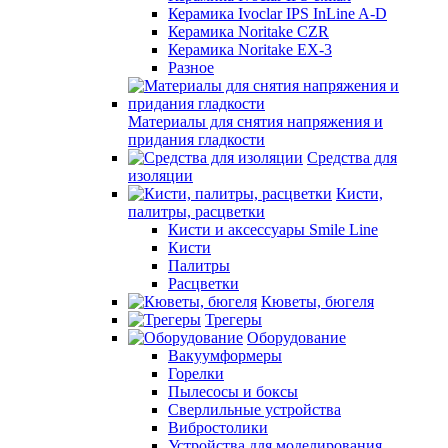
Керамика Ivoclar IPS InLine A-D
Керамика Noritake CZR
Керамика Noritake EX-3
Разное
Материалы для снятия напряжения и
придания гладкости
Средства для
изоляции
Кисти,
палитры, расцветки
Кисти и аксессуары Smile Line
Кисти
Палитры
Расцветки
Кюветы, бюгеля
Трегеры
Оборудование
Вакуумформеры
Горелки
Пылесосы и боксы
Сверлильные устройства
Вибростолики
Устройства для моделирования