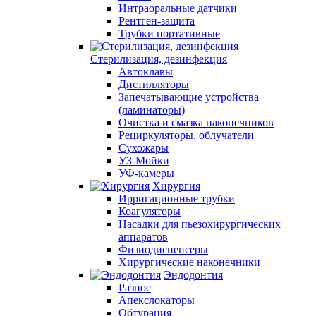
Интраоральные датчики
Рентген-защита
Трубки портативные
Стерилизация, дезинфекция
Автоклавы
Дистилляторы
Запечатывающие устройства
(ламинаторы)
Очистка и смазка наконечников
Рециркуляторы, облучатели
Сухожары
УЗ-Мойки
УФ-камеры
Хирургия
Ирригационные трубки
Коагуляторы
Насадки для пьезохирургических
аппаратов
Физиодиспенсеры
Хирургические наконечники
Эндодонтия
Разное
Апекслокаторы
Обтурация