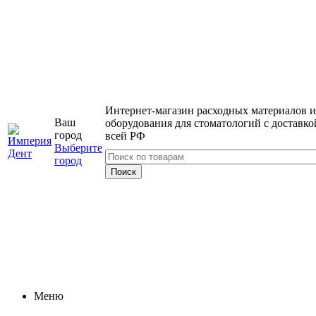
Интернет-магазин расходных материалов и
Ваш
оборудования для стоматологий с доставко
город
всей РФ
Выберите
город
Меню