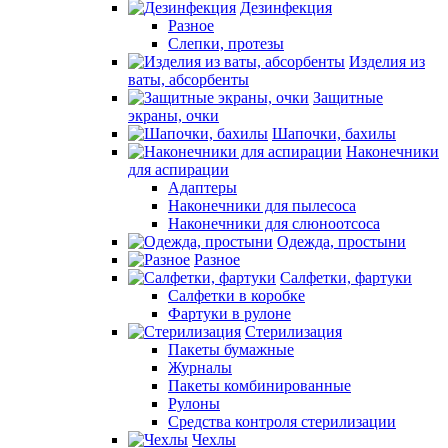
Дезинфекция
Разное
Слепки, протезы
Изделия из
ваты, абсорбенты
Защитные
экраны, очки
Шапочки, бахилы
Наконечники
для аспирации
Адаптеры
Наконечники для пылесоса
Наконечники для слюноотсоса
Одежда, простыни
Разное
Салфетки, фартуки
Салфетки в коробке
Фартуки в рулоне
Стерилизация
Пакеты бумажные
Журналы
Пакеты комбинированные
Рулоны
Средства контроля стерилизации
Чехлы