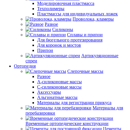
Моделировочная пластмасса
Техполимеры
Пластмассы для индивидуальных ложек
Проволока, кламеры
Разное
Силиконы
Сплавы и припои
Для бюгельного протезирования
Для коронок и мостов
Припои
Артикуляционные
спреи
Ортопедия
Слепочные массы
Разное
А-силиконовые массы
С-силиконовые массы
Аксессуары
Альгинатные массы
Материалы для регистрации прикуса
Материалы для
перебазировки
Временные ортопедические конструкции
Цементы