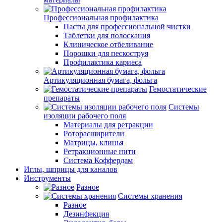
Профессиональная профилактика
Пасты для профессиональной чистки
Таблетки для полоскания
Клиническое отбеливание
Порошки для пескоструя
Профилактика кариеса
Артикуляционная бумага, фольга
Гемостатические
препараты
Системы
изоляции рабочего поля
Материалы для ретракции
Роторасширители
Матрицы, клинья
Ретракционные нити
Система Коффердам
Иглы, шприцы для каналов
Инструменты
Разное
Системы хранения
Разное
Дезинфекция