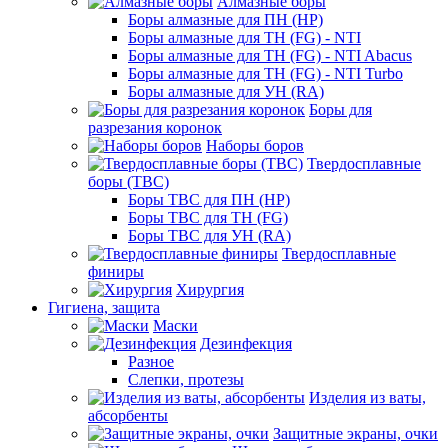
Алмазные боры
Боры алмазные для ПН (HP)
Боры алмазные для ТН (FG) - NTI
Боры алмазные для ТН (FG) - NTI Abacus
Боры алмазные для ТН (FG) - NTI Turbo
Боры алмазные для УН (RA)
Боры для
разрезания коронок
Наборы боров
Твердосплавные
боры (ТВС)
Боры ТВС для ПН (HP)
Боры ТВС для ТН (FG)
Боры ТВС для УН (RA)
Твердосплавные
финиры
Хирургия
Гигиена, защита
Маски
Дезинфекция
Разное
Слепки, протезы
Изделия из ваты,
абсорбенты
Защитные экраны, очки