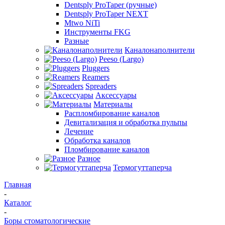
Dentsply ProTaper (ручные)
Dentsply ProTaper NEXT
Mtwo NiTi
Инструменты FKG
Разные
Каналонаполнители
Peeso (Largo)
Pluggers
Reamers
Spreaders
Аксессуары
Материалы
Распломбирование каналов
Девитализация и обработка пульпы
Лечение
Обработка каналов
Пломбирование каналов
Разное
Термогуттаперча
Главная
-
Каталог
-
Боры стоматологические