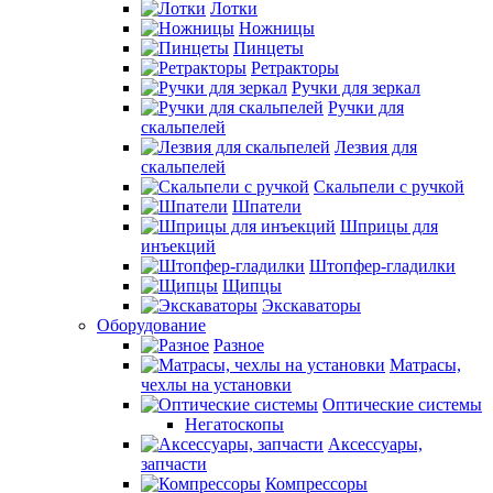
Лотки
Ножницы
Пинцеты
Ретракторы
Ручки для зеркал
Ручки для
скальпелей
Лезвия для
скальпелей
Скальпели с ручкой
Шпатели
Шприцы для
инъекций
Штопфер-гладилки
Щипцы
Экскаваторы
Оборудование
Разное
Матрасы,
чехлы на установки
Оптические системы
Негатоскопы
Аксессуары,
запчасти
Компрессоры