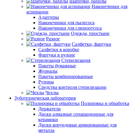
Шапочки, бахилы
Наконечники для
аспирации
Адаптеры
Наконечники для пылесоса
Наконечники для слюноотсоса
Одежда, простыни
Разное
Салфетки, фартуки
Салфетки в коробке
Фартуки в рулоне
Стерилизация
Пакеты бумажные
Журналы
Пакеты комбинированные
Рулоны
Средства контроля стерилизации
Чехлы
Зуботехническая лаборатория
Полировка и обработка
Держатели
Диски алмазные сепарационные для
керамики
Диски корундовые армированные для
металла