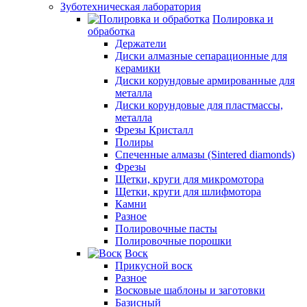
Зуботехническая лаборатория
Полировка и
обработка
Держатели
Диски алмазные сепарационные для
керамики
Диски корундовые армированные для
металла
Диски корундовые для пластмассы,
металла
Фрезы Кристалл
Полиры
Спеченные алмазы (Sintered diamonds)
Фрезы
Щетки, круги для микромотора
Щетки, круги для шлифмотора
Камни
Разное
Полировочные пасты
Полировочные порошки
Воск
Прикусной воск
Разное
Восковые шаблоны и заготовки
Базисный