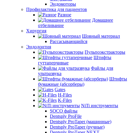
Эндомоторы
Профилактика для пациентов
Разное
Домашнее
отбеливание
Хирургия
Шовный материал
Рассасывающийся
Эндодонтия
Пульпоэкстракторы
Штифты
гуттаперчивые
Файлы для
ультразвука
Штифты
бумажные (абсорберы)
Gates
H-Files
K-Files
NiTi инструменты
SOCO файлы
Dentsply ProFile
Dentsply ProTaper (машинные)
Dentsply ProTaper (ручные)
Dentsply ProTaper NEXT