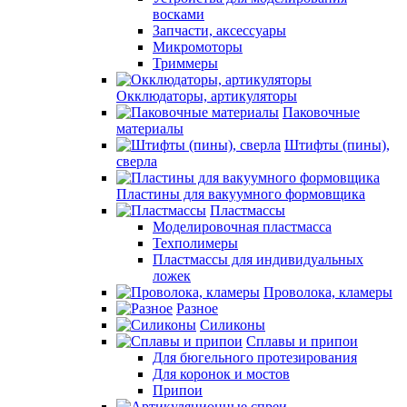
восками
Запчасти, аксессуары
Микромоторы
Триммеры
Окклюдаторы, артикуляторы
Паковочные
материалы
Штифты (пины),
сверла
Пластины для вакуумного формовщика
Пластмассы
Моделировочная пластмасса
Техполимеры
Пластмассы для индивидуальных
ложек
Проволока, кламеры
Разное
Силиконы
Сплавы и припои
Для бюгельного протезирования
Для коронок и мостов
Припои