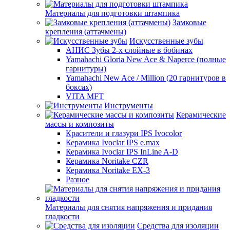
Материалы для подготовки штампика
Замковые
крепления (аттачмены)
Искусственные зубы
АНИС Зубы 2-х слойные в бобинах
Yamahachi Gloria New Ace & Naperce (полные
гарнитуры)
Yamahachi New Ace / Million (20 гарнитуров в
боксах)
VITA MFT
Инструменты
Керамические
массы и композиты
Красители и глазури IPS Ivocolor
Керамика Ivoclar IPS e.max
Керамика Ivoclar IPS InLine A-D
Керамика Noritake CZR
Керамика Noritake EX-3
Разное
Материалы для снятия напряжения и придания
гладкости
Средства для изоляции