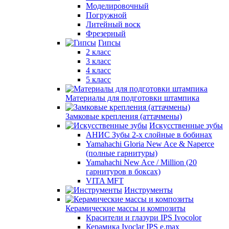
Моделировочный
Погружной
Литейный воск
Фрезерный
Гипсы
2 класс
3 класс
4 класс
5 класс
Материалы для подготовки штампика
Замковые крепления (аттачмены)
Искусственные зубы
АНИС Зубы 2-х слойные в бобинах
Yamahachi Gloria New Ace & Naperce
(полные гарнитуры)
Yamahachi New Ace / Million (20
гарнитуров в боксах)
VITA MFT
Инструменты
Керамические массы и композиты
Красители и глазури IPS Ivocolor
Керамика Ivoclar IPS e.max