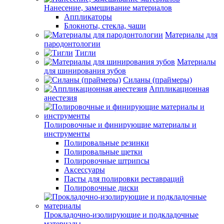
Нанесение, замешивание материалов
Аппликаторы
Блокноты, стекла, чаши
Материалы для
пародонтологии
Тигли
Материалы
для шинирования зубов
Силаны (праймеры)
Аппликационная
анестезия
Полировочные и финирующие материалы и
инструменты
Полировальные резинки
Полировальные щетки
Полировочные штрипсы
Аксессуары
Пасты для полировки реставраций
Полировочные диски
Прокладочно-изолирующие и подкладочные
материалы