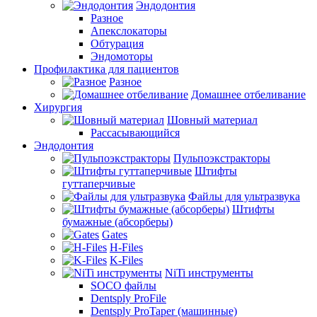
Эндодонтия
Разное
Апекслокаторы
Обтурация
Эндомоторы
Профилактика для пациентов
Разное
Домашнее отбеливание
Хирургия
Шовный материал
Рассасывающийся
Эндодонтия
Пульпоэкстракторы
Штифты
гуттаперчивые
Файлы для ультразвука
Штифты
бумажные (абсорберы)
Gates
H-Files
K-Files
NiTi инструменты
SOCO файлы
Dentsply ProFile
Dentsply ProTaper (машинные)