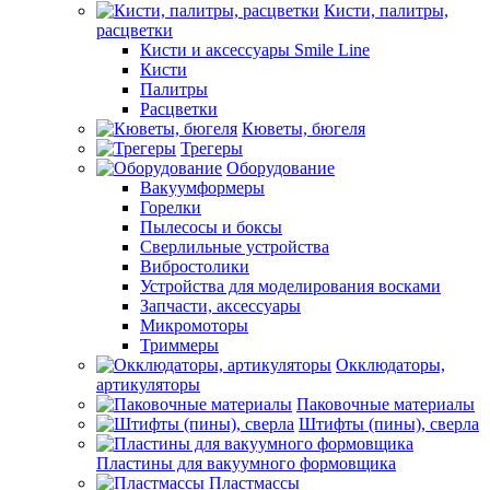
Кисти, палитры,
расцветки
Кисти и аксессуары Smile Line
Кисти
Палитры
Расцветки
Кюветы, бюгеля
Трегеры
Оборудование
Вакуумформеры
Горелки
Пылесосы и боксы
Сверлильные устройства
Вибростолики
Устройства для моделирования восками
Запчасти, аксессуары
Микромоторы
Триммеры
Окклюдаторы,
артикуляторы
Паковочные материалы
Штифты (пины), сверла
Пластины для вакуумного формовщика
Пластмассы