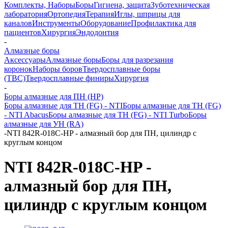
Комплекты, Наборы
Боры
Гигиена, защита
Зуботехническая
лаборатория
Ортопедия
Терапия
Иглы, шприцы для
каналов
Инструменты
Оборудование
Профилактика для
пациентов
Хирургия
Эндодонтия
-
Алмазные боры
Аксессуары
Алмазные боры
Боры для разрезания
коронок
Наборы боров
Твердосплавные боры
(ТВС)
Твердосплавные финиры
Хирургия
-
Боры алмазные для ПН (HP)
Боры алмазные для ТН (FG) - NTI
Боры алмазные для ТН (FG)
- NTI Abacus
Боры алмазные для ТН (FG) - NTI Turbo
Боры
алмазные для УН (RA)
-
NTI 842R-018C-HP - алмазный бор для ПН, цилиндр с
круглым концом
NTI 842R-018C-HP -
алмазный бор для ПН,
цилиндр с круглым концом