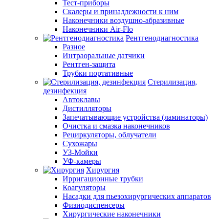
Тест-приборы
Скалеры и принадлежности к ним
Наконечники воздушно-абразивные
Наконечники Air-Flo
Рентгенодиагностика
Разное
Интраоральные датчики
Рентген-защита
Трубки портативные
Стерилизация,
дезинфекция
Автоклавы
Дистилляторы
Запечатывающие устройства (ламинаторы)
Очистка и смазка наконечников
Рециркуляторы, облучатели
Сухожары
УЗ-Мойки
УФ-камеры
Хирургия
Ирригационные трубки
Коагуляторы
Насадки для пьезохирургических аппаратов
Физиодиспенсеры
Хирургические наконечники