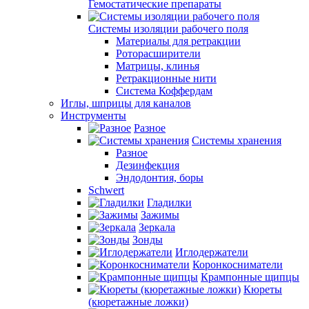
Гемостатические препараты
Системы изоляции рабочего поля
Материалы для ретракции
Роторасширители
Матрицы, клинья
Ретракционные нити
Система Коффердам
Иглы, шприцы для каналов
Инструменты
Разное
Системы хранения
Разное
Дезинфекция
Эндодонтия, боры
Schwert
Гладилки
Зажимы
Зеркала
Зонды
Иглодержатели
Коронкосниматели
Крампонные щипцы
Кюреты
(кюретажные ложки)