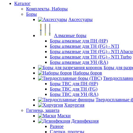
Каталог
Комплекты, Наборы
Боры
Аксессуары
Алмазные боры
Боры алмазные для ПН (HP)
Боры алмазные для ТН (FG) - NTI
Боры алмазные для ТН (FG) - NTI Abacu
Боры алмазные для ТН (FG) - NTI Turbo
Боры алмазные для УН (RA)
Боры для разр
Наборы боров
Твердосплавн
Боры ТВС для ПН (HP)
Боры ТВС для ТН (FG)
Боры ТВС для УН (RA)
Твердосплавные 
Хирургия
Гигиена, защита
Маски
Дезинфекция
Разное
Слепки, протезы