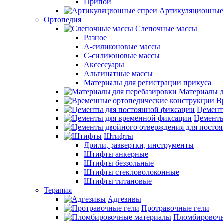
Припои
Артикуляционные
Ортопедия
Слепочные массы
Разное
А-силиконовые массы
С-силиконовые массы
Аксессуары
Альгинатные массы
Материалы для регистрации прикуса
Материалы д
В
Цемент
Цементы
Штифты
Дрили, развертки, инструменты
Штифты анкерные
Штифты беззольные
Штифты стекловолоконные
Штифты титановые
Терапия
Адгезивы
Протравочные гели
Пломбировочн