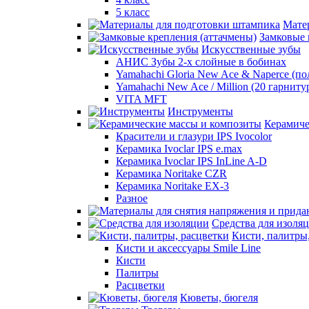
5 класс
Мате
Замковые 
Искусственные зубы
АНИС Зубы 2-х слойные в бобинах
Yamahachi Gloria New Ace & Naperce (п
Yamahachi New Ace / Million (20 гарниту
VITA MFT
Инструменты
Керамиче
Красители и глазури IPS Ivocolor
Керамика Ivoclar IPS e.max
Керамика Ivoclar IPS InLine A-D
Керамика Noritake CZR
Керамика Noritake EX-3
Разное
Средства для изоля
Кисти, палитры
Кисти и аксессуары Smile Line
Кисти
Палитры
Расцветки
Кюветы, бюгеля