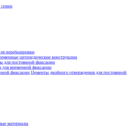
 спреи
ля перебазировки
ременные ортопедические конструкции
ы для постоянной фиксации
 для временной фиксации
Цементы двойного отверждения для постоянной
ые материалы