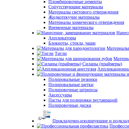
Пломбировочные цементы
Сопутствующие материалы
Материалы светового отверждения
Жидкотекучие материалы
Материалы химического отверждения
Временные материалы
Нанес
Аппликаторы
Блокноты, стекла, чаши
Материалы
Тигли
Матери
Силаны (праймеры)
Аппликационна
Полировальные резинки
Полировальные щетки
Полировочные штрипсы
Аксессуары
Пасты для полировки реставраций
Полировочные диски
Прокладочно-изолирующие и подкла
Професси