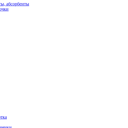
ты, абсорбенты
очки
отка
рамики