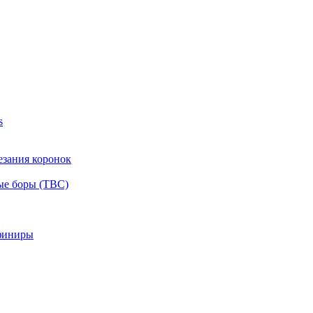
s
езания коронок
ые боры (ТВС)
финиры