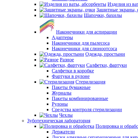
Изделия из ва
Защитные экраны, 
Шапочки, бахилы
Наконечники для аспирации
Адаптеры
Наконечники для пылесоса
Наконечники для слюноотсоса
Одежда, простыни
Разное
Салфетки, фартуки
Салфетки в коробке
Фартуки в рулоне
Стерилизация
Пакеты бумажные
Журналы
Пакеты комбинированные
Рулоны
Средства контроля стерилизации
Чехлы
Зуботехническая лаборатория
Полировка и обраб
Держатели
Диски алмазные сепарационные для ке