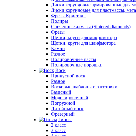
Диски корундовые армированные для м
Диски корундовые для пластмассы, мет
Фрезы Кристалл
Полиры
Спеченные алмазы (Sintered diamonds)
Фрезы
Щетки, круги для микромотора
Щетки, круги для шлифмотора
Камни
Разное
Полировочные пасты
Полировочные порошки
Воск
Прикусной воск
Разное
Восковые шаблоны и заготовки
Базисный
Моделировочный
Погружной
Литейный воск
Фрезерный
Гипсы
2 класс
3 класс
4 класс