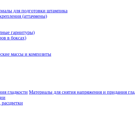
риалы для подготовки штампика
крепления (аттачмены)
олные гарнитуры)
ров в боксах)
ские массы и композиты
Материалы для снятия напряжения и придания гла
ции
, расцветки