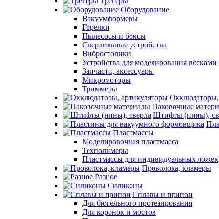
Трегеры
Оборудование
Вакуумформеры
Горелки
Пылесосы и боксы
Сверлильные устройства
Вибростолики
Устройства для моделирования восками
Запчасти, аксессуары
Микромоторы
Триммеры
Окклюдаторы,
Паковочные матер
Штифты (пины), св
Пла
Пластмассы
Моделировочная пластмасса
Техполимеры
Пластмассы для индивидуальных ложек
Проволока, кламеры
Разное
Силиконы
Сплавы и припои
Для бюгельного протезирования
Для коронок и мостов