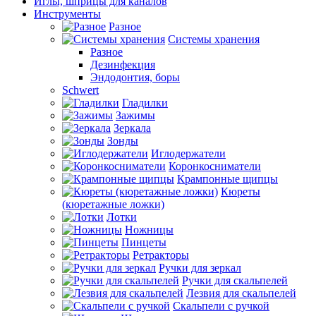
Иглы, шприцы для каналов
Инструменты
Разное
Системы хранения
Разное
Дезинфекция
Эндодонтия, боры
Schwert
Гладилки
Зажимы
Зеркала
Зонды
Иглодержатели
Коронкосниматели
Крампонные щипцы
Кюреты
(кюретажные ложки)
Лотки
Ножницы
Пинцеты
Ретракторы
Ручки для зеркал
Ручки для скальпелей
Лезвия для скальпелей
Скальпели с ручкой