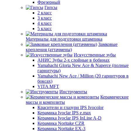
Фрезерный
Гипсы
2 класс
3 класс
4 класс
5 класс
Материалы для подготовки штампика
Замковые
крепления (аттачмены)
Искусственные зубы
АНИС Зубы 2-х слойные в бобинах
Yamahachi Gloria New Ace & Naperce (полные
гарнитуры)
Yamahachi New Ace / Million (20 гарнитуров в
боксах)
VITA MFT
Инструменты
Керамические
массы и композиты
Красители и глазури IPS Ivocolor
Керамика Ivoclar IPS e.max
Керамика Ivoclar IPS InLine A-D
Керамика Noritake CZR
Керамика Noritake EX-3