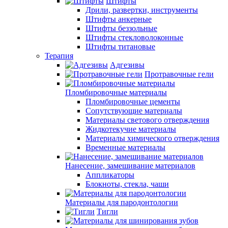
Штифты
Дрили, развертки, инструменты
Штифты анкерные
Штифты беззольные
Штифты стекловолоконные
Штифты титановые
Терапия
Адгезивы
Протравочные гели
Пломбировочные материалы
Пломбировочные цементы
Сопутствующие материалы
Материалы светового отверждения
Жидкотекучие материалы
Материалы химического отверждения
Временные материалы
Нанесение, замешивание материалов
Аппликаторы
Блокноты, стекла, чаши
Материалы для пародонтологии
Тигли