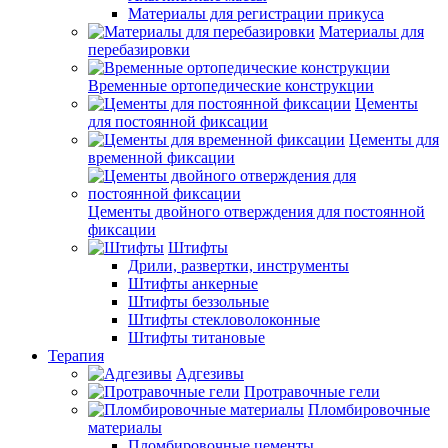
Материалы для регистрации прикуса
Материалы для
перебазировки
Временные ортопедические конструкции
Цементы
для постоянной фиксации
Цементы для
временной фиксации
Цементы двойного отверждения для постоянной
фиксации
Штифты
Дрили, развертки, инструменты
Штифты анкерные
Штифты беззольные
Штифты стекловолоконные
Штифты титановые
Терапия
Адгезивы
Протравочные гели
Пломбировочные
материалы
Пломбировочные цементы