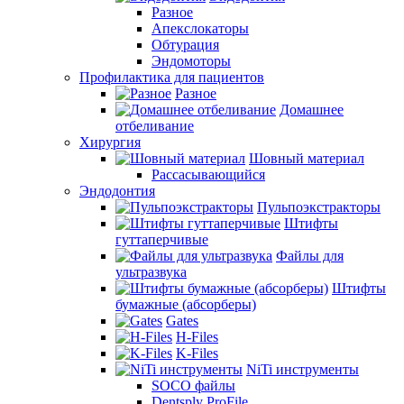
Разное
Апекслокаторы
Обтурация
Эндомоторы
Профилактика для пациентов
Разное
Домашнее
отбеливание
Хирургия
Шовный материал
Рассасывающийся
Эндодонтия
Пульпоэкстракторы
Штифты
гуттаперчивые
Файлы для
ультразвука
Штифты
бумажные (абсорберы)
Gates
H-Files
K-Files
NiTi инструменты
SOCO файлы
Dentsply ProFile