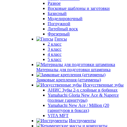
Разное
Восковые шаблоны и заготовки
Базисный
Моделировочный
Погружной
Литейный воск
Фрезерный
Гипсы
2 класс
3 класс
4 класс
5 класс
Материалы для подготовки штампика
Замковые крепления (аттачмены)
Искусственные зубы
АНИС Зубы 2-х слойные в бобинах
Yamahachi Gloria New Ace & Naperce
(полные гарнитуры)
Yamahachi New Ace / Million (20
гарнитуров в боксах)
VITA MFT
Инструменты