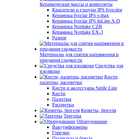
Керамические массы и композиты
Красители и глазури IPS Ivocolor
Керамика Ivoclar IPS e.max
Керамика Ivoclar IPS InLine A-D
Керамика Noritake CZR
Керамика Noritake EX-3
Разное
Материалы для снятия напряжения и
придания гладкости
Средства для
изоляции
Кисти,
палитры, расцветки
Кисти и аксессуары Smile Line
Кисти
Палитры
Расцветки
Кюветы, бюгеля
Трегеры
Оборудование
Вакуумформеры
Горелки
Пылесосы и боксы