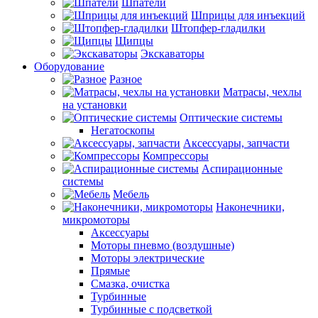
Шпатели
Шприцы для инъекций
Штопфер-гладилки
Щипцы
Экскаваторы
Оборудование
Разное
Матрасы, чехлы
на установки
Оптические системы
Негатоскопы
Аксессуары, запчасти
Компрессоры
Аспирационные
системы
Мебель
Наконечники,
микромоторы
Аксессуары
Моторы пневмо (воздушные)
Моторы электрические
Прямые
Смазка, очистка
Турбинные
Турбинные с подсветкой