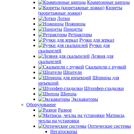
Крампонные щипцы
Кюреты
(кюретажные ложки)
Лотки
Ножницы
Пинцеты
Ретракторы
Ручки для зеркал
Ручки для
скальпелей
Лезвия для
скальпелей
Скальпели с ручкой
Шпатели
Шприцы для
инъекций
Штопфер-гладилки
Щипцы
Экскаваторы
Оборудование
Разное
Матрасы,
чехлы на установки
Оптические системы
Негатоскопы