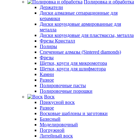
Полировка и обработка
Держатели
Диски алмазные сепарационные для
керамики
Диски корундовые армированные для
металла
Диски корундовые для пластмассы, металла
Фрезы Кристалл
Полиры
Спеченные алмазы (Sintered diamonds)
Фрезы
Щетки, круги для микромотора
Щетки, круги для шлифмотора
Камни
Разное
Полировочные пасты
Полировочные порошки
Воск
Прикусной воск
Разное
Восковые шаблоны и заготовки
Базисный
Моделировочный
Погружной
Литейный воск