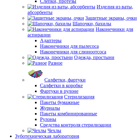
Слепки, протезы
Изделия из ваты,
абсорбенты
Защитные экраны, очки
Шапочки, бахилы
Наконечники для
аспирации
Адаптеры
Наконечники для пылесоса
Наконечники для слюноотсоса
Одежда, простыни
Разное
Салфетки, фартуки
Салфетки в коробке
Фартуки в рулоне
Стерилизация
Пакеты бумажные
Журналы
Пакеты комбинированные
Рулоны
Средства контроля стерилизации
Чехлы
Зуботехническая лаборатория