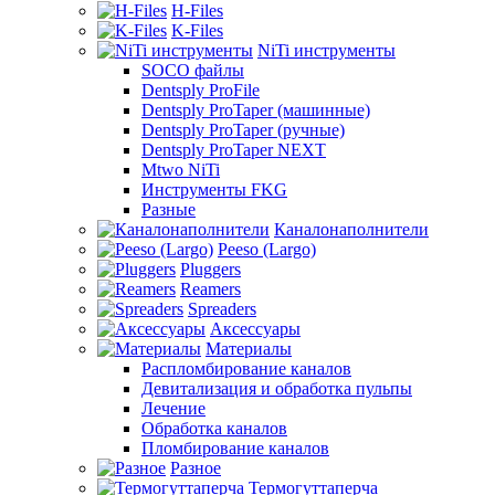
H-Files
K-Files
NiTi инструменты
SOCO файлы
Dentsply ProFile
Dentsply ProTaper (машинные)
Dentsply ProTaper (ручные)
Dentsply ProTaper NEXT
Mtwo NiTi
Инструменты FKG
Разные
Каналонаполнители
Peeso (Largo)
Pluggers
Reamers
Spreaders
Аксессуары
Материалы
Распломбирование каналов
Девитализация и обработка пульпы
Лечение
Обработка каналов
Пломбирование каналов
Разное
Термогуттаперча