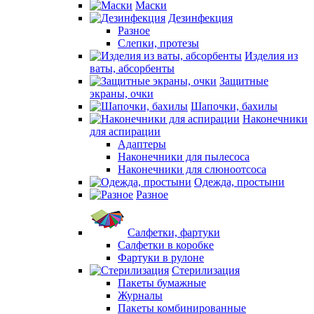
Маски
Дезинфекция
Разное
Слепки, протезы
Изделия из
ваты, абсорбенты
Защитные
экраны, очки
Шапочки, бахилы
Наконечники
для аспирации
Адаптеры
Наконечники для пылесоса
Наконечники для слюноотсоса
Одежда, простыни
Разное
Салфетки, фартуки
Салфетки в коробке
Фартуки в рулоне
Стерилизация
Пакеты бумажные
Журналы
Пакеты комбинированные