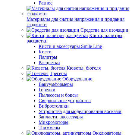
Разное
Материалы для снятия напряжения и придания
гладкости
Средства для изоляции
Кисти, палитры,
расцветки
Кисти и аксессуары Smile Line
Кисти
Палитры
Расцветки
Кюветы, бюгеля
Трегеры
Оборудование
Вакуумформеры
Горелки
Пылесосы и боксы
Сверлильные устройства
Вибростолики
Устройства для моделирования восками
Запчасти, аксессуары
Микромоторы
Триммеры
Окклюдаторы,