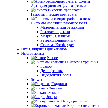
Артикуляционная бумага, фольга
Гемостатические препараты
Системы изоляции рабочего поля
Материалы для ретракции
Роторасширители
Матрицы, клинья
Ретракционные нити
Система Коффердам
Иглы, шприцы для каналов
Инструменты
Разное
Системы хранения
Разное
Дезинфекция
Эндодонтия, боры
Schwert
Гладилки
Зажимы
Зеркала
Зонды
Иглодержатели
Коронкосниматели