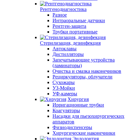
Рентгенодиагностика
Разное
Интраоральные датчики
Рентген-защита
Трубки портативные
Стерилизация, дезинфекция
Автоклавы
Дистилляторы
Запечатывающие устройства
(ламинаторы)
Очистка и смазка наконечников
Рециркуляторы, облучатели
Сухожары
УЗ-Мойки
УФ-камеры
Хирургия
Ирригационные трубки
Коагуляторы
Насадки для пьезохирургических
аппаратов
Физиодиспенсеры
Хирургические наконечники
Эндодонтия