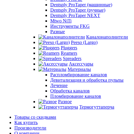
Dentsply ProTaper (машинные)
Dentsply ProTaper (ручные)
Dentsply ProTaper NEXT
Mtwo NiTi
Инструменты FKG
Разные
Каналонаполнители
Peeso (Largo)
Pluggers
Reamers
Spreaders
Аксессуары
Материалы
Распломбирование каналов
Девитализация и обработка пульпы
Лечение
Обработка каналов
Пломбирование каналов
Разное
Термогуттаперча
Товары со скидками
Как купить
Производители
О компании