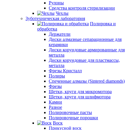
Рулоны
Средства контроля стерилизации
Чехлы
Зуботехническая лаборатория
Полировка и
обработка
Держатели
Диски алмазные сепарационные для
керамики
Диски корундовые армированные для
металла
Диски корундовые для пластмассы,
металла
Фрезы Кристалл
Полиры
Спеченные алмазы (Sintered diamonds)
Фрезы
Щетки, круги для микромотора
Щетки, круги для шлифмотора
Камни
Разное
Полировочные пасты
Полировочные порошки
Воск
Прикусной воск