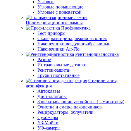
Угловые
Угловые повышающие
Угловые с подсветкой
Полимеризационные лампы
Профилактика
Тест-приборы
Скалеры и принадлежности к ним
Наконечники воздушно-абразивные
Наконечники Air-Flo
Рентгенодиагностика
Разное
Интраоральные датчики
Рентген-защита
Трубки портативные
Стерилизация,
дезинфекция
Автоклавы
Дистилляторы
Запечатывающие устройства (ламинаторы)
Очистка и смазка наконечников
Рециркуляторы, облучатели
Сухожары
УЗ-Мойки
УФ-камеры