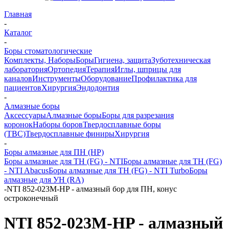
Главная
-
Каталог
-
Боры стоматологические
Комплекты, Наборы
Боры
Гигиена, защита
Зуботехническая
лаборатория
Ортопедия
Терапия
Иглы, шприцы для
каналов
Инструменты
Оборудование
Профилактика для
пациентов
Хирургия
Эндодонтия
-
Алмазные боры
Аксессуары
Алмазные боры
Боры для разрезания
коронок
Наборы боров
Твердосплавные боры
(ТВС)
Твердосплавные финиры
Хирургия
-
Боры алмазные для ПН (HP)
Боры алмазные для ТН (FG) - NTI
Боры алмазные для ТН (FG)
- NTI Abacus
Боры алмазные для ТН (FG) - NTI Turbo
Боры
алмазные для УН (RA)
-
NTI 852-023M-HP - алмазный бор для ПН, конус
остроконечный
NTI 852-023M-HP - алмазный