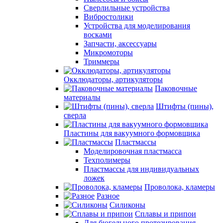
Сверлильные устройства
Вибростолики
Устройства для моделирования
восками
Запчасти, аксессуары
Микромоторы
Триммеры
Окклюдаторы, артикуляторы
Паковочные
материалы
Штифты (пины),
сверла
Пластины для вакуумного формовщика
Пластмассы
Моделировочная пластмасса
Техполимеры
Пластмассы для индивидуальных
ложек
Проволока, кламеры
Разное
Силиконы
Сплавы и припои
Для бюгельного протезирования