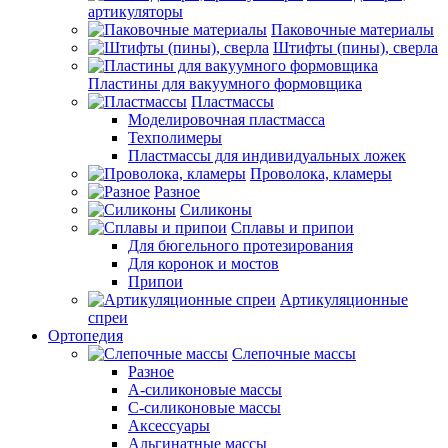
артикуляторы
Паковочные материалы
Штифты (пины), сверла
Пластины для вакуумного формовщика
Пластмассы
Моделировочная пластмасса
Техполимеры
Пластмассы для индивидуальных ложек
Проволока, кламеры
Разное
Силиконы
Сплавы и припои
Для бюгельного протезирования
Для коронок и мостов
Припои
Артикуляционные
спреи
Ортопедия
Слепочные массы
Разное
А-силиконовые массы
С-силиконовые массы
Аксессуары
Альгинатные массы