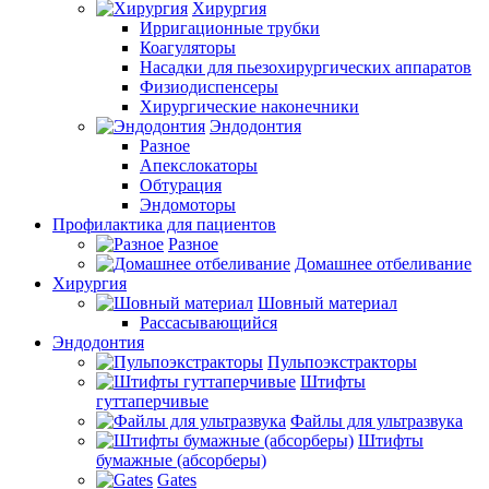
Хирургия
Ирригационные трубки
Коагуляторы
Насадки для пьезохирургических аппаратов
Физиодиспенсеры
Хирургические наконечники
Эндодонтия
Разное
Апекслокаторы
Обтурация
Эндомоторы
Профилактика для пациентов
Разное
Домашнее отбеливание
Хирургия
Шовный материал
Рассасывающийся
Эндодонтия
Пульпоэкстракторы
Штифты
гуттаперчивые
Файлы для ультразвука
Штифты
бумажные (абсорберы)
Gates