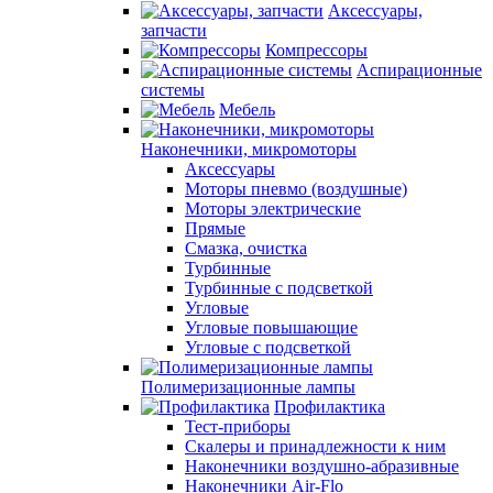
Аксессуары,
запчасти
Компрессоры
Аспирационные
системы
Мебель
Наконечники, микромоторы
Аксессуары
Моторы пневмо (воздушные)
Моторы электрические
Прямые
Смазка, очистка
Турбинные
Турбинные с подсветкой
Угловые
Угловые повышающие
Угловые с подсветкой
Полимеризационные лампы
Профилактика
Тест-приборы
Скалеры и принадлежности к ним
Наконечники воздушно-абразивные
Наконечники Air-Flo