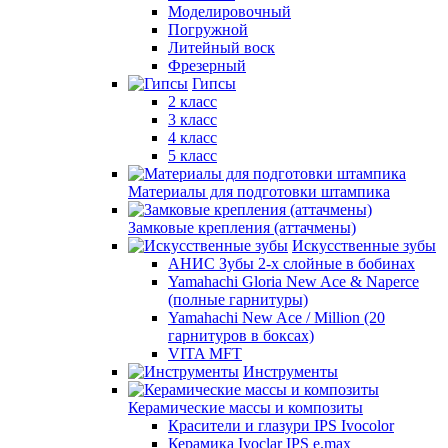
Моделировочный
Погружной
Литейный воск
Фрезерный
Гипсы
2 класс
3 класс
4 класс
5 класс
Материалы для подготовки штампика
Замковые крепления (аттачмены)
Искусственные зубы
АНИС Зубы 2-х слойные в бобинах
Yamahachi Gloria New Ace & Naperce
(полные гарнитуры)
Yamahachi New Ace / Million (20
гарнитуров в боксах)
VITA MFT
Инструменты
Керамические массы и композиты
Красители и глазури IPS Ivocolor
Керамика Ivoclar IPS e.max