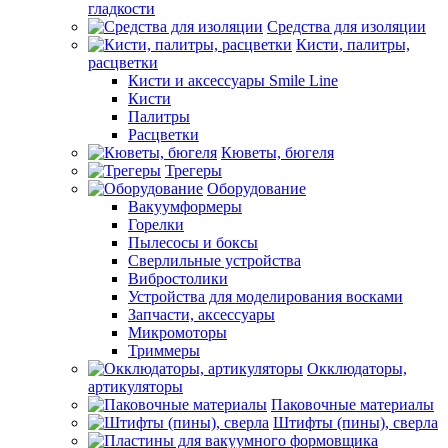
гладкости
Средства для изоляции
Кисти, палитры,
расцветки
Кисти и аксессуары Smile Line
Кисти
Палитры
Расцветки
Кюветы, бюгеля
Трегеры
Оборудование
Вакуумформеры
Горелки
Пылесосы и боксы
Сверлильные устройства
Вибростолики
Устройства для моделирования восками
Запчасти, аксессуары
Микромоторы
Триммеры
Окклюдаторы,
артикуляторы
Паковочные материалы
Штифты (пины), сверла