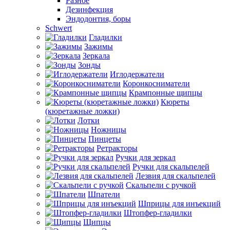
Разное
Дезинфекция
Эндодонтия, боры
Schwert
Гладилки
Зажимы
Зеркала
Зонды
Иглодержатели
Коронкосниматели
Крампонные щипцы
Кюреты
(кюретажные ложки)
Лотки
Ножницы
Пинцеты
Ретракторы
Ручки для зеркал
Ручки для скальпелей
Лезвия для скальпелей
Скальпели с ручкой
Шпатели
Шприцы для инъекций
Штопфер-гладилки
Щипцы