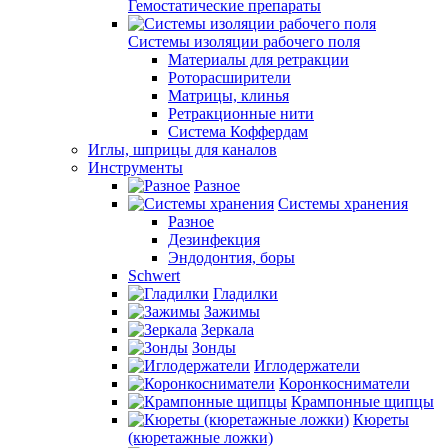
Гемостатические препараты
Системы изоляции рабочего поля
Материалы для ретракции
Роторасширители
Матрицы, клинья
Ретракционные нити
Система Коффердам
Иглы, шприцы для каналов
Инструменты
Разное
Системы хранения
Разное
Дезинфекция
Эндодонтия, боры
Schwert
Гладилки
Зажимы
Зеркала
Зонды
Иглодержатели
Коронкосниматели
Крампонные щипцы
Кюреты
(кюретажные ложки)