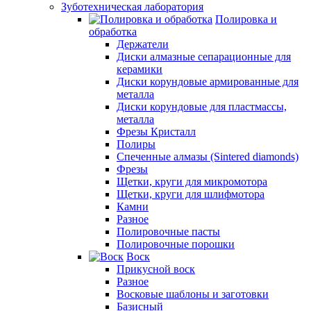
Зуботехническая лаборатория
Полировка и
обработка
Держатели
Диски алмазные сепарационные для
керамики
Диски корундовые армированные для
металла
Диски корундовые для пластмассы,
металла
Фрезы Кристалл
Полиры
Спеченные алмазы (Sintered diamonds)
Фрезы
Щетки, круги для микромотора
Щетки, круги для шлифмотора
Камни
Разное
Полировочные пасты
Полировочные порошки
Воск
Прикусной воск
Разное
Восковые шаблоны и заготовки
Базисный