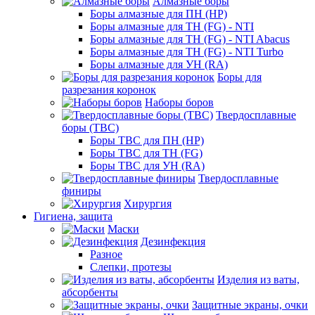
Алмазные боры
Боры алмазные для ПН (HP)
Боры алмазные для ТН (FG) - NTI
Боры алмазные для ТН (FG) - NTI Abacus
Боры алмазные для ТН (FG) - NTI Turbo
Боры алмазные для УН (RA)
Боры для
разрезания коронок
Наборы боров
Твердосплавные
боры (ТВС)
Боры ТВС для ПН (HP)
Боры ТВС для ТН (FG)
Боры ТВС для УН (RA)
Твердосплавные
финиры
Хирургия
Гигиена, защита
Маски
Дезинфекция
Разное
Слепки, протезы
Изделия из ваты,
абсорбенты
Защитные экраны, очки