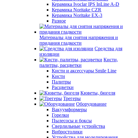
Керамика Ivoclar IPS InLine A-D
Керамика Noritake CZR
Керамика Noritake EX-3
Разное
Материалы для снятия напряжения и
придания гладкости
Средства для
изоляции
Кисти,
палитры, расцветки
Кисти и аксессуары Smile Line
Кисти
Палитры
Расцветки
Кюветы, бюгеля
Трегеры
Оборудование
Вакуумформеры
Горелки
Пылесосы и боксы
Сверлильные устройства
Вибростолики
Устройства для моделирования