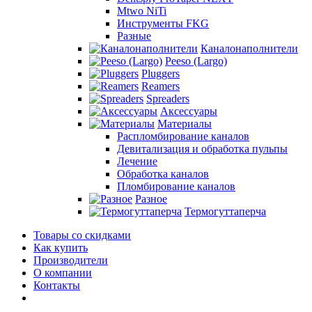
Mtwo NiTi
Инструменты FKG
Разные
Каналонаполнители
Peeso (Largo)
Pluggers
Reamers
Spreaders
Аксессуары
Материалы
Распломбирование каналов
Девитализация и обработка пульпы
Лечение
Обработка каналов
Пломбирование каналов
Разное
Термогуттаперча
Товары со скидками
Как купить
Производители
О компании
Контакты