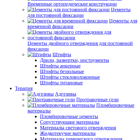
Временные ортопедические конструкции
Цементы
для постоянной фиксации
Цементы для
временной фиксации
Цементы двойного отверждения для постоянной
фиксации
Штифты
Дрили, развертки, инструменты
Штифты анкерные
Штифты беззольные
Штифты стекловолоконные
Штифты титановые
Терапия
Адгезивы
Протравочные гели
Пломбировочные
материалы
Пломбировочные цементы
Сопутствующие материалы
Материалы светового отверждения
Жидкотекучие материалы
Материалы химического отверждения