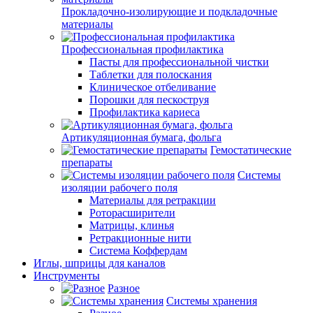
Прокладочно-изолирующие и подкладочные
материалы
Профессиональная профилактика
Пасты для профессиональной чистки
Таблетки для полоскания
Клиническое отбеливание
Порошки для пескоструя
Профилактика кариеса
Артикуляционная бумага, фольга
Гемостатические
препараты
Системы
изоляции рабочего поля
Материалы для ретракции
Роторасширители
Матрицы, клинья
Ретракционные нити
Система Коффердам
Иглы, шприцы для каналов
Инструменты
Разное
Системы хранения