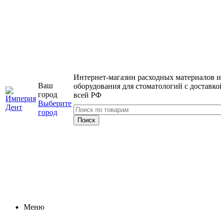
Интернет-магазин расходных материалов и
Ваш
оборудования для стоматологий с доставко
город
всей РФ
Выберите
город
Меню