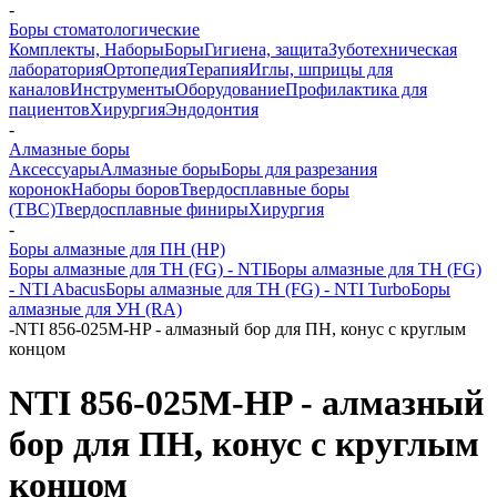
-
Боры стоматологические
Комплекты, Наборы
Боры
Гигиена, защита
Зуботехническая
лаборатория
Ортопедия
Терапия
Иглы, шприцы для
каналов
Инструменты
Оборудование
Профилактика для
пациентов
Хирургия
Эндодонтия
-
Алмазные боры
Аксессуары
Алмазные боры
Боры для разрезания
коронок
Наборы боров
Твердосплавные боры
(ТВС)
Твердосплавные финиры
Хирургия
-
Боры алмазные для ПН (HP)
Боры алмазные для ТН (FG) - NTI
Боры алмазные для ТН (FG)
- NTI Abacus
Боры алмазные для ТН (FG) - NTI Turbo
Боры
алмазные для УН (RA)
-
NTI 856-025M-HP - алмазный бор для ПН, конус с круглым
концом
NTI 856-025M-HP - алмазный
бор для ПН, конус с круглым
концом