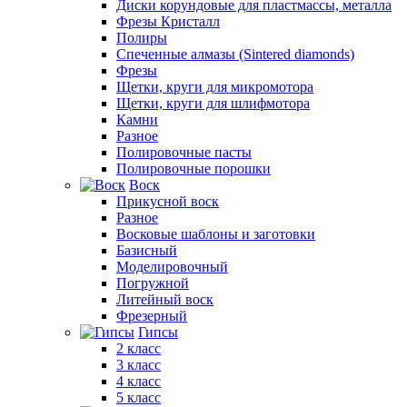
Диски корундовые для пластмассы, металла
Фрезы Кристалл
Полиры
Спеченные алмазы (Sintered diamonds)
Фрезы
Щетки, круги для микромотора
Щетки, круги для шлифмотора
Камни
Разное
Полировочные пасты
Полировочные порошки
Воск
Прикусной воск
Разное
Восковые шаблоны и заготовки
Базисный
Моделировочный
Погружной
Литейный воск
Фрезерный
Гипсы
2 класс
3 класс
4 класс
5 класс