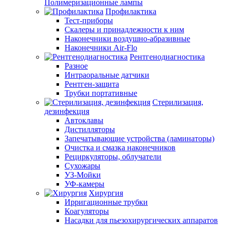
Полимеризационные лампы
Профилактика
Тест-приборы
Скалеры и принадлежности к ним
Наконечники воздушно-абразивные
Наконечники Air-Flo
Рентгенодиагностика
Разное
Интраоральные датчики
Рентген-защита
Трубки портативные
Стерилизация,
дезинфекция
Автоклавы
Дистилляторы
Запечатывающие устройства (ламинаторы)
Очистка и смазка наконечников
Рециркуляторы, облучатели
Сухожары
УЗ-Мойки
УФ-камеры
Хирургия
Ирригационные трубки
Коагуляторы
Насадки для пьезохирургических аппаратов