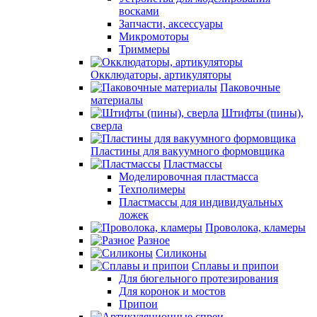
восками
Запчасти, аксессуары
Микромоторы
Триммеры
Окклюдаторы, артикуляторы
Паковочные
материалы
Штифты (пины),
сверла
Пластины для вакуумного формовщика
Пластмассы
Моделировочная пластмасса
Техполимеры
Пластмассы для индивидуальных
ложек
Проволока, кламеры
Разное
Силиконы
Сплавы и припои
Для бюгельного протезирования
Для коронок и мостов
Припои