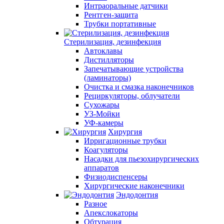
Интраоральные датчики
Рентген-защита
Трубки портативные
Стерилизация, дезинфекция
Автоклавы
Дистилляторы
Запечатывающие устройства
(ламинаторы)
Очистка и смазка наконечников
Рециркуляторы, облучатели
Сухожары
УЗ-Мойки
УФ-камеры
Хирургия
Ирригационные трубки
Коагуляторы
Насадки для пьезохирургических
аппаратов
Физиодиспенсеры
Хирургические наконечники
Эндодонтия
Разное
Апекслокаторы
Обтурация