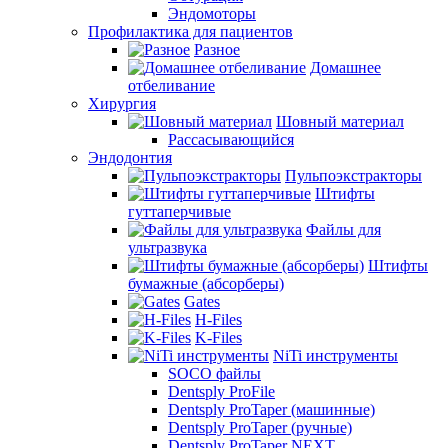
Эндомоторы
Профилактика для пациентов
Разное
Домашнее
отбеливание
Хирургия
Шовный материал
Рассасывающийся
Эндодонтия
Пульпоэкстракторы
Штифты
гуттаперчивые
Файлы для
ультразвука
Штифты
бумажные (абсорберы)
Gates
H-Files
K-Files
NiTi инструменты
SOCO файлы
Dentsply ProFile
Dentsply ProTaper (машинные)
Dentsply ProTaper (ручные)
Dentsply ProTaper NEXT