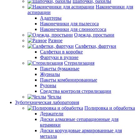
Шапочки, бахилы
Наконечники для
аспирации
Адаптеры
Наконечники для пылесоса
Наконечники для слюноотсоса
Одежда, простыни
Разное
Салфетки, фартуки
Салфетки в коробке
Фартуки в рулоне
Стерилизация
Пакеты бумажные
Журналы
Пакеты комбинированные
Рулоны
Средства контроля стерилизации
Чехлы
Зуботехническая лаборатория
Полировка и обработка
Держатели
Диски алмазные сепарационные для
керамики
Диски корундовые армированные для
металла