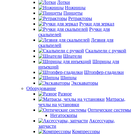
Лотки
Ножницы
Пинцеты
Ретракторы
Ручки для зеркал
Ручки для
скальпелей
Лезвия для
скальпелей
Скальпели с ручкой
Шпатели
Шприцы для
инъекций
Штопфер-гладилки
Щипцы
Экскаваторы
Оборудование
Разное
Матрасы,
чехлы на установки
Оптические системы
Негатоскопы
Аксессуары,
запчасти
Компрессоры