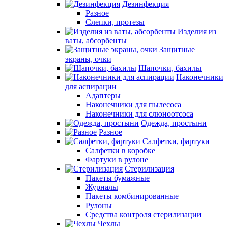
Дезинфекция
Разное
Слепки, протезы
Изделия из
ваты, абсорбенты
Защитные
экраны, очки
Шапочки, бахилы
Наконечники
для аспирации
Адаптеры
Наконечники для пылесоса
Наконечники для слюноотсоса
Одежда, простыни
Разное
Салфетки, фартуки
Салфетки в коробке
Фартуки в рулоне
Стерилизация
Пакеты бумажные
Журналы
Пакеты комбинированные
Рулоны
Средства контроля стерилизации
Чехлы