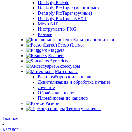
Dentsply ProFile
Dentsply ProTaper (машинные)
Dentsply ProTaper (ручные)
Dentsply ProTaper NEXT
Mtwo NiTi
Инструменты FKG
Разные
Каналонаполнители
Peeso (Largo)
Pluggers
Reamers
Spreaders
Аксессуары
Материалы
Распломбирование каналов
Девитализация и обработка пульпы
Лечение
Обработка каналов
Пломбирование каналов
Разное
Термогуттаперча
Главная
-
Каталог