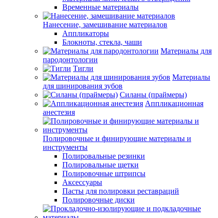
Временные материалы
Нанесение, замешивание материалов
Аппликаторы
Блокноты, стекла, чаши
Материалы для
пародонтологии
Тигли
Материалы
для шинирования зубов
Силаны (праймеры)
Аппликационная
анестезия
Полировочные и финирующие материалы и
инструменты
Полировальные резинки
Полировальные щетки
Полировочные штрипсы
Аксессуары
Пасты для полировки реставраций
Полировочные диски