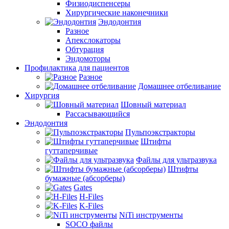
Физиодиспенсеры
Хирургические наконечники
Эндодонтия
Разное
Апекслокаторы
Обтурация
Эндомоторы
Профилактика для пациентов
Разное
Домашнее отбеливание
Хирургия
Шовный материал
Рассасывающийся
Эндодонтия
Пульпоэкстракторы
Штифты
гуттаперчивые
Файлы для ультразвука
Штифты
бумажные (абсорберы)
Gates
H-Files
K-Files
NiTi инструменты
SOCO файлы