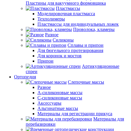
Пластины для вакуумного формовщика
Пластмассы
Моделировочная пластмасса
Техполимеры
Пластмассы для индивидуальных ложек
Проволока, кламеры
Разное
Силиконы
Сплавы и припои
Для бюгельного протезирования
Для коронок и мостов
Припои
Артикуляционные
спреи
Ортопедия
Слепочные массы
Разное
А-силиконовые массы
С-силиконовые массы
Аксессуары
Альгинатные массы
Материалы для регистрации прикуса
Материалы для
перебазировки