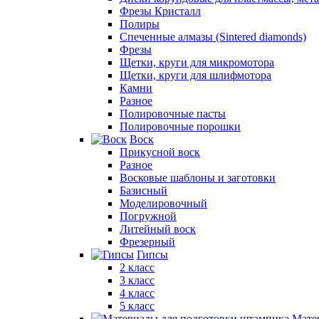
Фрезы Кристалл
Полиры
Спеченные алмазы (Sintered diamonds)
Фрезы
Щетки, круги для микромотора
Щетки, круги для шлифмотора
Камни
Разное
Полировочные пасты
Полировочные порошки
Воск
Прикусной воск
Разное
Восковые шаблоны и заготовки
Базисный
Моделировочный
Погружной
Литейный воск
Фрезерный
Гипсы
2 класс
3 класс
4 класс
5 класс
Мате