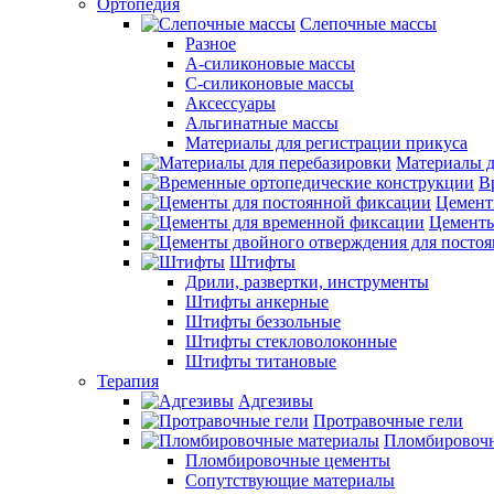
Ортопедия
Слепочные массы
Разное
А-силиконовые массы
С-силиконовые массы
Аксессуары
Альгинатные массы
Материалы для регистрации прикуса
Материалы д
В
Цемент
Цементы
Штифты
Дрили, развертки, инструменты
Штифты анкерные
Штифты беззольные
Штифты стекловолоконные
Штифты титановые
Терапия
Адгезивы
Протравочные гели
Пломбировочн
Пломбировочные цементы
Сопутствующие материалы