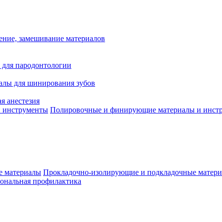
ение, замешивание материалов
 для пародонтологии
алы для шинирования зубов
я анестезия
Полировочные и финирующие материалы и инст
Прокладочно-изолирующие и подкладочные матер
ональная профилактика