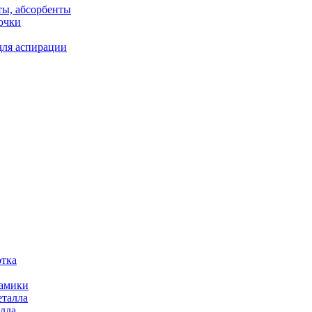
ты, абсорбенты
очки
для аспирации
отка
рамики
еталла
алла