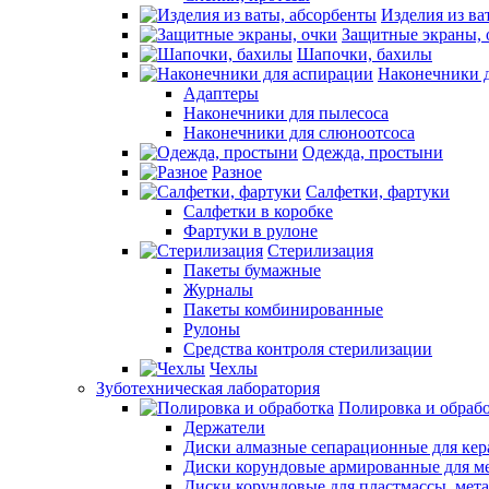
Изделия из ва
Защитные экраны, 
Шапочки, бахилы
Наконечники 
Адаптеры
Наконечники для пылесоса
Наконечники для слюноотсоса
Одежда, простыни
Разное
Салфетки, фартуки
Салфетки в коробке
Фартуки в рулоне
Стерилизация
Пакеты бумажные
Журналы
Пакеты комбинированные
Рулоны
Средства контроля стерилизации
Чехлы
Зуботехническая лаборатория
Полировка и обраб
Держатели
Диски алмазные сепарационные для ке
Диски корундовые армированные для м
Диски корундовые для пластмассы, мет