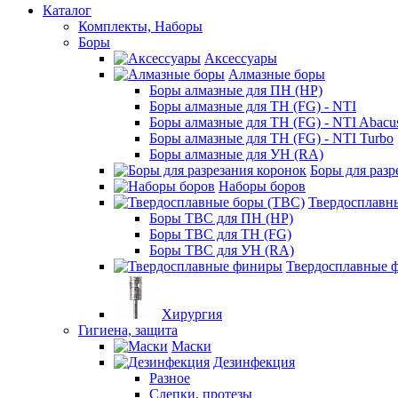
Каталог
Комплекты, Наборы
Боры
Аксессуары
Алмазные боры
Боры алмазные для ПН (HP)
Боры алмазные для ТН (FG) - NTI
Боры алмазные для ТН (FG) - NTI Abacu
Боры алмазные для ТН (FG) - NTI Turbo
Боры алмазные для УН (RA)
Боры для разр
Наборы боров
Твердосплавн
Боры ТВС для ПН (HP)
Боры ТВС для ТН (FG)
Боры ТВС для УН (RA)
Твердосплавные 
Хирургия
Гигиена, защита
Маски
Дезинфекция
Разное
Слепки, протезы