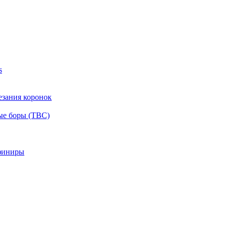
s
езания коронок
ые боры (ТВС)
финиры