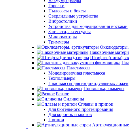
Вакуумформеры
Горелки
Пылесосы и боксы
Сверлильные устройства
Вибростолики
Устройства для моделирования восками
Запчасти, аксессуары
Микромоторы
Триммеры
Окклюдаторы,
Паковочные матер
Штифты (пины), св
Пла
Пластмассы
Моделировочная пластмасса
Техполимеры
Пластмассы для индивидуальных ложек
Проволока, кламеры
Разное
Силиконы
Сплавы и припои
Для бюгельного протезирования
Для коронок и мостов
Припои
Артикуляционные