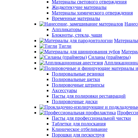
Материалы светового отверждения
Жидкотекучие материалы
Материалы химического отверждения
Временные материалы
Нанес
Аппликаторы
Блокноты, стекла, чаши
Материалы
Тигли
Матери
Силаны (праймеры)
Аппликационна
Полировальные резинки
Полировальные щетки
Полировочные штрипсы
Аксессуары
Пасты для полировки реставраций
Полировочные диски
Професси
Пасты для профессиональной чистки
Таблетки для полоскания
Клиническое отбеливание
Порошки для пескоструя