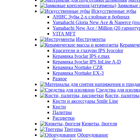
Замковые 
Искусственные зубы
АНИС Зубы 2-х слойные в бобинах
Yamahachi Gloria New Ace & Naperce (п
Yamahachi New Ace / Million (20 гарниту
VITA MFT
Инструменты
Керамиче
Красители и глазури IPS Ivocolor
Керамика Ivoclar IPS e.max
Керамика Ivoclar IPS InLine A-D
Керамика Noritake CZR
Керамика Noritake EX-3
Разное
Средства для изоля
Кисти, палитры
Кисти и аксессуары Smile Line
Кисти
Палитры
Расцветки
Кюветы, бюгеля
Трегеры
Оборудование