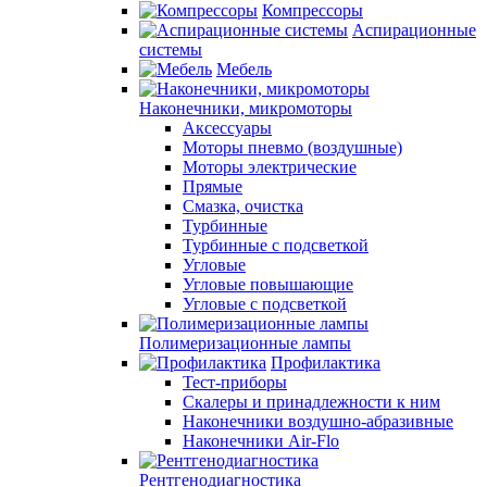
Компрессоры
Аспирационные
системы
Мебель
Наконечники, микромоторы
Аксессуары
Моторы пневмо (воздушные)
Моторы электрические
Прямые
Смазка, очистка
Турбинные
Турбинные с подсветкой
Угловые
Угловые повышающие
Угловые с подсветкой
Полимеризационные лампы
Профилактика
Тест-приборы
Скалеры и принадлежности к ним
Наконечники воздушно-абразивные
Наконечники Air-Flo
Рентгенодиагностика