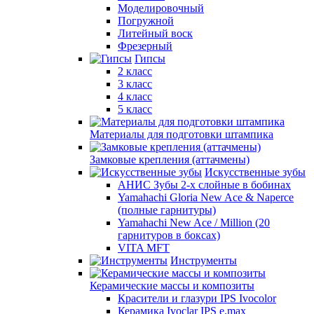
Моделировочный
Погружной
Литейный воск
Фрезерный
Гипсы
2 класс
3 класс
4 класс
5 класс
Материалы для подготовки штампика
Замковые крепления (аттачмены)
Искусственные зубы
АНИС Зубы 2-х слойные в бобинах
Yamahachi Gloria New Ace & Naperce
(полные гарнитуры)
Yamahachi New Ace / Million (20
гарнитуров в боксах)
VITA MFT
Инструменты
Керамические массы и композиты
Красители и глазури IPS Ivocolor
Керамика Ivoclar IPS e.max