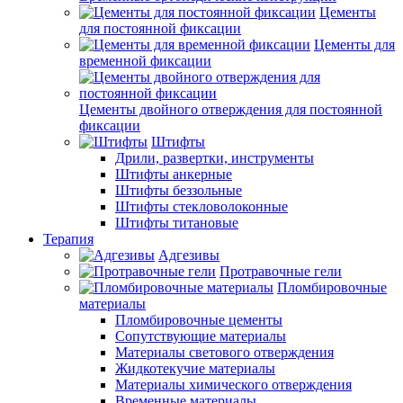
Цементы
для постоянной фиксации
Цементы для
временной фиксации
Цементы двойного отверждения для постоянной
фиксации
Штифты
Дрили, развертки, инструменты
Штифты анкерные
Штифты беззольные
Штифты стекловолоконные
Штифты титановые
Терапия
Адгезивы
Протравочные гели
Пломбировочные
материалы
Пломбировочные цементы
Сопутствующие материалы
Материалы светового отверждения
Жидкотекучие материалы
Материалы химического отверждения
Временные материалы