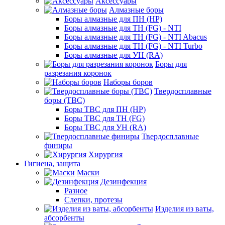
Аксессуары
Алмазные боры
Боры алмазные для ПН (HP)
Боры алмазные для ТН (FG) - NTI
Боры алмазные для ТН (FG) - NTI Abacus
Боры алмазные для ТН (FG) - NTI Turbo
Боры алмазные для УН (RA)
Боры для
разрезания коронок
Наборы боров
Твердосплавные
боры (ТВС)
Боры ТВС для ПН (HP)
Боры ТВС для ТН (FG)
Боры ТВС для УН (RA)
Твердосплавные
финиры
Хирургия
Гигиена, защита
Маски
Дезинфекция
Разное
Слепки, протезы
Изделия из ваты,
абсорбенты