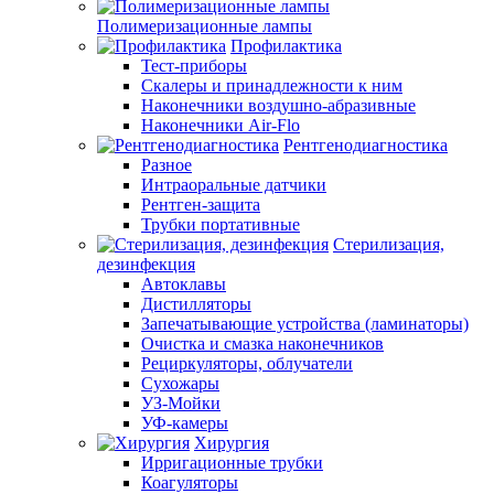
Полимеризационные лампы
Профилактика
Тест-приборы
Скалеры и принадлежности к ним
Наконечники воздушно-абразивные
Наконечники Air-Flo
Рентгенодиагностика
Разное
Интраоральные датчики
Рентген-защита
Трубки портативные
Стерилизация,
дезинфекция
Автоклавы
Дистилляторы
Запечатывающие устройства (ламинаторы)
Очистка и смазка наконечников
Рециркуляторы, облучатели
Сухожары
УЗ-Мойки
УФ-камеры
Хирургия
Ирригационные трубки
Коагуляторы