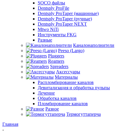
SOCO файлы
Dentsply ProFile
Dentsply ProTaper (машинные)
Dentsply ProTaper (ручные)
Dentsply ProTaper NEXT
Mtwo NiTi
Инструменты FKG
Разные
Каналонаполнители
Peeso (Largo)
Pluggers
Reamers
Spreaders
Аксессуары
Материалы
Распломбирование каналов
Девитализация и обработка пульпы
Лечение
Обработка каналов
Пломбирование каналов
Разное
Термогуттаперча
Главная
-