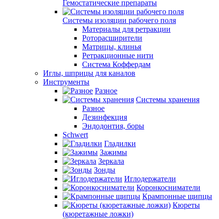
Гемостатические препараты
Системы изоляции рабочего поля
Материалы для ретракции
Роторасширители
Матрицы, клинья
Ретракционные нити
Система Коффердам
Иглы, шприцы для каналов
Инструменты
Разное
Системы хранения
Разное
Дезинфекция
Эндодонтия, боры
Schwert
Гладилки
Зажимы
Зеркала
Зонды
Иглодержатели
Коронкосниматели
Крампонные щипцы
Кюреты
(кюретажные ложки)