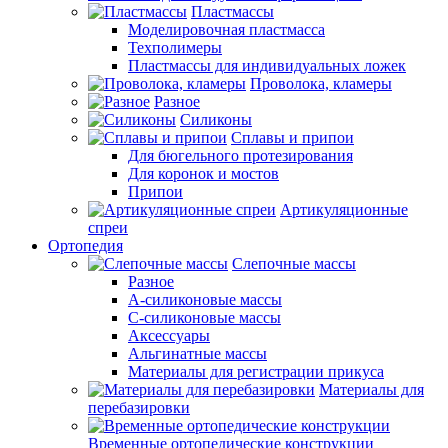
Пластмассы
Моделировочная пластмасса
Техполимеры
Пластмассы для индивидуальных ложек
Проволока, кламеры
Разное
Силиконы
Сплавы и припои
Для бюгельного протезирования
Для коронок и мостов
Припои
Артикуляционные
спреи
Ортопедия
Слепочные массы
Разное
А-силиконовые массы
С-силиконовые массы
Аксессуары
Альгинатные массы
Материалы для регистрации прикуса
Материалы для
перебазировки
Временные ортопедические конструкции