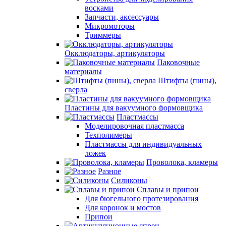
восками
Запчасти, аксессуары
Микромоторы
Триммеры
Окклюдаторы, артикуляторы
Паковочные
материалы
Штифты (пины),
сверла
Пластины для вакуумного формовщика
Пластмассы
Моделировочная пластмасса
Техполимеры
Пластмассы для индивидуальных
ложек
Проволока, кламеры
Разное
Силиконы
Сплавы и припои
Для бюгельного протезирования
Для коронок и мостов
Припои