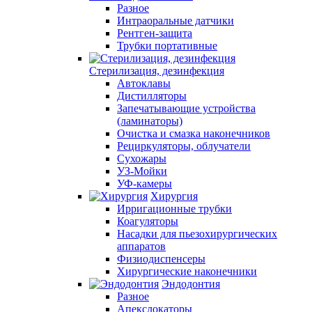
Разное
Интраоральные датчики
Рентген-защита
Трубки портативные
Стерилизация, дезинфекция
Автоклавы
Дистилляторы
Запечатывающие устройства
(ламинаторы)
Очистка и смазка наконечников
Рециркуляторы, облучатели
Сухожары
УЗ-Мойки
УФ-камеры
Хирургия
Ирригационные трубки
Коагуляторы
Насадки для пьезохирургических
аппаратов
Физиодиспенсеры
Хирургические наконечники
Эндодонтия
Разное
Апекслокаторы