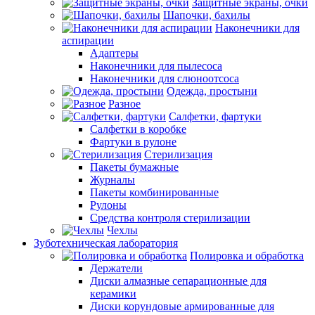
Защитные экраны, очки
Шапочки, бахилы
Наконечники для
аспирации
Адаптеры
Наконечники для пылесоса
Наконечники для слюноотсоса
Одежда, простыни
Разное
Салфетки, фартуки
Салфетки в коробке
Фартуки в рулоне
Стерилизация
Пакеты бумажные
Журналы
Пакеты комбинированные
Рулоны
Средства контроля стерилизации
Чехлы
Зуботехническая лаборатория
Полировка и обработка
Держатели
Диски алмазные сепарационные для
керамики
Диски корундовые армированные для