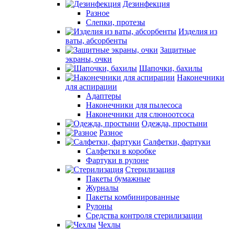
Дезинфекция
Разное
Слепки, протезы
Изделия из
ваты, абсорбенты
Защитные
экраны, очки
Шапочки, бахилы
Наконечники
для аспирации
Адаптеры
Наконечники для пылесоса
Наконечники для слюноотсоса
Одежда, простыни
Разное
Салфетки, фартуки
Салфетки в коробке
Фартуки в рулоне
Стерилизация
Пакеты бумажные
Журналы
Пакеты комбинированные
Рулоны
Средства контроля стерилизации
Чехлы