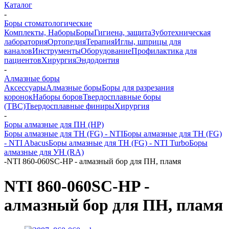
Каталог
-
Боры стоматологические
Комплекты, Наборы
Боры
Гигиена, защита
Зуботехническая
лаборатория
Ортопедия
Терапия
Иглы, шприцы для
каналов
Инструменты
Оборудование
Профилактика для
пациентов
Хирургия
Эндодонтия
-
Алмазные боры
Аксессуары
Алмазные боры
Боры для разрезания
коронок
Наборы боров
Твердосплавные боры
(ТВС)
Твердосплавные финиры
Хирургия
-
Боры алмазные для ПН (HP)
Боры алмазные для ТН (FG) - NTI
Боры алмазные для ТН (FG)
- NTI Abacus
Боры алмазные для ТН (FG) - NTI Turbo
Боры
алмазные для УН (RA)
-
NTI 860-060SC-HP - алмазный бор для ПН, пламя
NTI 860-060SC-HP -
алмазный бор для ПН, пламя