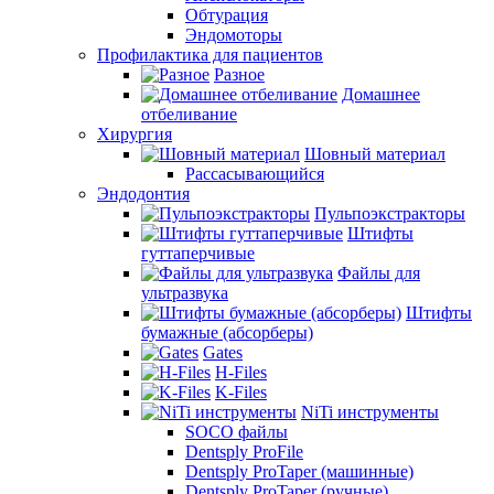
Обтурация
Эндомоторы
Профилактика для пациентов
Разное
Домашнее
отбеливание
Хирургия
Шовный материал
Рассасывающийся
Эндодонтия
Пульпоэкстракторы
Штифты
гуттаперчивые
Файлы для
ультразвука
Штифты
бумажные (абсорберы)
Gates
H-Files
K-Files
NiTi инструменты
SOCO файлы
Dentsply ProFile
Dentsply ProTaper (машинные)
Dentsply ProTaper (ручные)