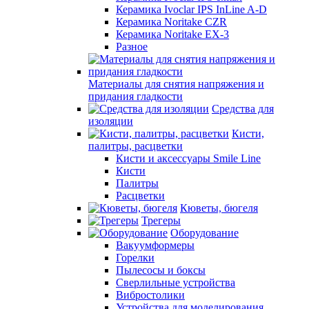
Керамика Ivoclar IPS InLine A-D
Керамика Noritake CZR
Керамика Noritake EX-3
Разное
Материалы для снятия напряжения и
придания гладкости
Средства для
изоляции
Кисти,
палитры, расцветки
Кисти и аксессуары Smile Line
Кисти
Палитры
Расцветки
Кюветы, бюгеля
Трегеры
Оборудование
Вакуумформеры
Горелки
Пылесосы и боксы
Сверлильные устройства
Вибростолики
Устройства для моделирования