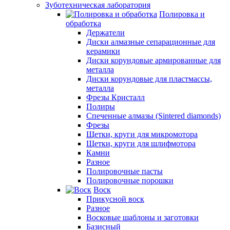
Зуботехническая лаборатория
Полировка и
обработка
Держатели
Диски алмазные сепарационные для
керамики
Диски корундовые армированные для
металла
Диски корундовые для пластмассы,
металла
Фрезы Кристалл
Полиры
Спеченные алмазы (Sintered diamonds)
Фрезы
Щетки, круги для микромотора
Щетки, круги для шлифмотора
Камни
Разное
Полировочные пасты
Полировочные порошки
Воск
Прикусной воск
Разное
Восковые шаблоны и заготовки
Базисный