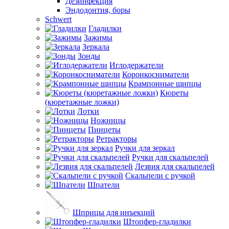
Дезинфекция
Эндодонтия, боры
Schwert
Гладилки
Зажимы
Зеркала
Зонды
Иглодержатели
Коронкосниматели
Крампонные щипцы
Кюреты
(кюретажные ложки)
Лотки
Ножницы
Пинцеты
Ретракторы
Ручки для зеркал
Ручки для скальпелей
Лезвия для скальпелей
Скальпели с ручкой
Шпатели
Шприцы для инъекций
Штопфер-гладилки