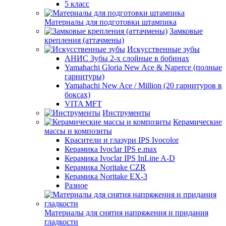
5 класс
Материалы для подготовки штампика
Замковые
крепления (аттачмены)
Искусственные зубы
АНИС Зубы 2-х слойные в бобинах
Yamahachi Gloria New Ace & Naperce (полные
гарнитуры)
Yamahachi New Ace / Million (20 гарнитуров в
боксах)
VITA MFT
Инструменты
Керамические
массы и композиты
Красители и глазури IPS Ivocolor
Керамика Ivoclar IPS e.max
Керамика Ivoclar IPS InLine A-D
Керамика Noritake CZR
Керамика Noritake EX-3
Разное
Материалы для снятия напряжения и придания
гладкости