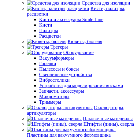
Средства для изоляции
Кисти, палитры,
расцветки
Кисти и аксессуары Smile Line
Кисти
Палитры
Расцветки
Кюветы, бюгеля
Трегеры
Оборудование
Вакуумформеры
Горелки
Пылесосы и боксы
Сверлильные устройства
Вибростолики
Устройства для моделирования восками
Запчасти, аксессуары
Микромоторы
Триммеры
Окклюдаторы,
артикуляторы
Паковочные материалы
Штифты (пины), сверла
Пластины для вакуумного формовщика