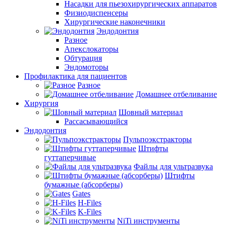
Насадки для пьезохирургических аппаратов
Физиодиспенсеры
Хирургические наконечники
Эндодонтия
Разное
Апекслокаторы
Обтурация
Эндомоторы
Профилактика для пациентов
Разное
Домашнее отбеливание
Хирургия
Шовный материал
Рассасывающийся
Эндодонтия
Пульпоэкстракторы
Штифты
гуттаперчивые
Файлы для ультразвука
Штифты
бумажные (абсорберы)
Gates
H-Files
K-Files
NiTi инструменты