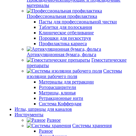
материалы
Профессиональная профилактика
Пасты для профессиональной чистки
Таблетки для полоскания
Клиническое отбеливание
Порошки для пескоструя
Профилактика кариеса
Артикуляционная бумага, фольга
Гемостатические
препараты
Системы
изоляции рабочего поля
Материалы для ретракции
Роторасширители
Матрицы, клинья
Ретракционные нити
Система Коффердам
Иглы, шприцы для каналов
Инструменты
Разное
Системы хранения
Разное