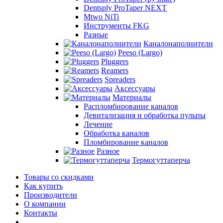
Dentsply ProTaper NEXT
Mtwo NiTi
Инструменты FKG
Разные
Каналонаполнители
Peeso (Largo)
Pluggers
Reamers
Spreaders
Аксессуары
Материалы
Распломбирование каналов
Девитализация и обработка пульпы
Лечение
Обработка каналов
Пломбирование каналов
Разное
Термогуттаперча
Товары со скидками
Как купить
Производители
О компании
Контакты