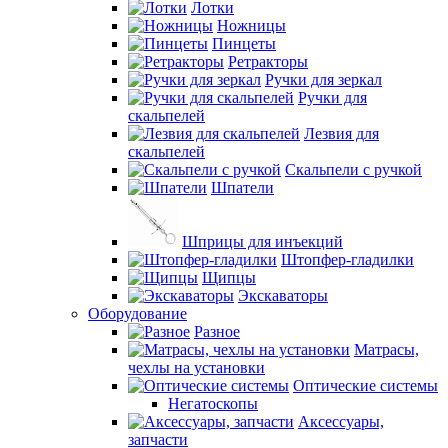
Лотки
Ножницы
Пинцеты
Ретракторы
Ручки для зеркал
Ручки для
скальпелей
Лезвия для
скальпелей
Скальпели с ручкой
Шпатели
Шприцы для инъекций
Штопфер-гладилки
Щипцы
Экскаваторы
Оборудование
Разное
Матрасы,
чехлы на установки
Оптические системы
Негатоскопы
Аксессуары,
запчасти