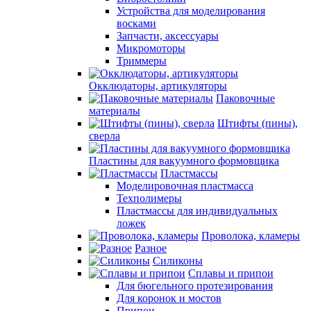
Устройства для моделирования
восками
Запчасти, аксессуары
Микромоторы
Триммеры
Окклюдаторы, артикуляторы
Паковочные
материалы
Штифты (пины),
сверла
Пластины для вакуумного формовщика
Пластмассы
Моделировочная пластмасса
Техполимеры
Пластмассы для индивидуальных
ложек
Проволока, кламеры
Разное
Силиконы
Сплавы и припои
Для бюгельного протезирования
Для коронок и мостов
Припои