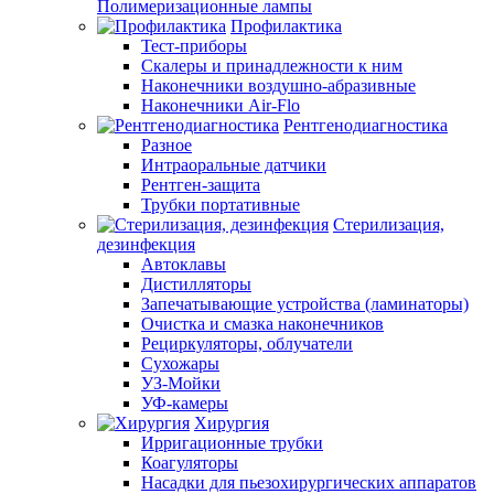
Полимеризационные лампы
Профилактика
Тест-приборы
Скалеры и принадлежности к ним
Наконечники воздушно-абразивные
Наконечники Air-Flo
Рентгенодиагностика
Разное
Интраоральные датчики
Рентген-защита
Трубки портативные
Стерилизация,
дезинфекция
Автоклавы
Дистилляторы
Запечатывающие устройства (ламинаторы)
Очистка и смазка наконечников
Рециркуляторы, облучатели
Сухожары
УЗ-Мойки
УФ-камеры
Хирургия
Ирригационные трубки
Коагуляторы
Насадки для пьезохирургических аппаратов