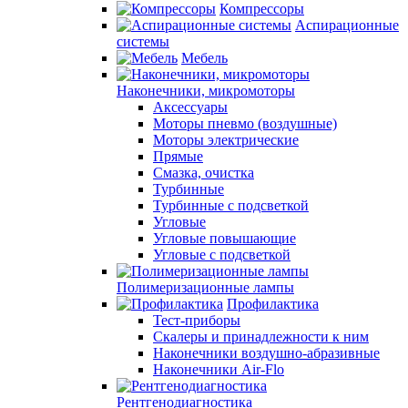
Компрессоры
Аспирационные
системы
Мебель
Наконечники, микромоторы
Аксессуары
Моторы пневмо (воздушные)
Моторы электрические
Прямые
Смазка, очистка
Турбинные
Турбинные с подсветкой
Угловые
Угловые повышающие
Угловые с подсветкой
Полимеризационные лампы
Профилактика
Тест-приборы
Скалеры и принадлежности к ним
Наконечники воздушно-абразивные
Наконечники Air-Flo
Рентгенодиагностика