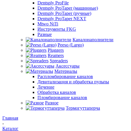
Dentsply ProFile
Dentsply ProTaper (машинные)
Dentsply ProTaper (ручные)
Dentsply ProTaper NEXT
Mtwo NiTi
Инструменты FKG
Разные
Каналонаполнители
Peeso (Largo)
Pluggers
Reamers
Spreaders
Аксессуары
Материалы
Распломбирование каналов
Девитализация и обработка пульпы
Лечение
Обработка каналов
Пломбирование каналов
Разное
Термогуттаперча
Главная
-
Каталог