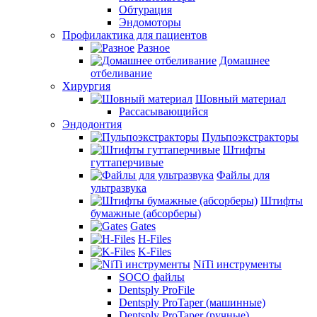
Обтурация
Эндомоторы
Профилактика для пациентов
Разное
Домашнее
отбеливание
Хирургия
Шовный материал
Рассасывающийся
Эндодонтия
Пульпоэкстракторы
Штифты
гуттаперчивые
Файлы для
ультразвука
Штифты
бумажные (абсорберы)
Gates
H-Files
K-Files
NiTi инструменты
SOCO файлы
Dentsply ProFile
Dentsply ProTaper (машинные)
Dentsply ProTaper (ручные)