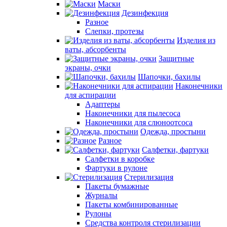
Маски
Дезинфекция
Разное
Слепки, протезы
Изделия из
ваты, абсорбенты
Защитные
экраны, очки
Шапочки, бахилы
Наконечники
для аспирации
Адаптеры
Наконечники для пылесоса
Наконечники для слюноотсоса
Одежда, простыни
Разное
Салфетки, фартуки
Салфетки в коробке
Фартуки в рулоне
Стерилизация
Пакеты бумажные
Журналы
Пакеты комбинированные
Рулоны
Средства контроля стерилизации