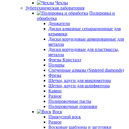
Чехлы
Зуботехническая лаборатория
Полировка и
обработка
Держатели
Диски алмазные сепарационные для
керамики
Диски корундовые армированные для
металла
Диски корундовые для пластмассы,
металла
Фрезы Кристалл
Полиры
Спеченные алмазы (Sintered diamonds)
Фрезы
Щетки, круги для микромотора
Щетки, круги для шлифмотора
Камни
Разное
Полировочные пасты
Полировочные порошки
Воск
Прикусной воск
Разное
Восковые шаблоны и заготовки