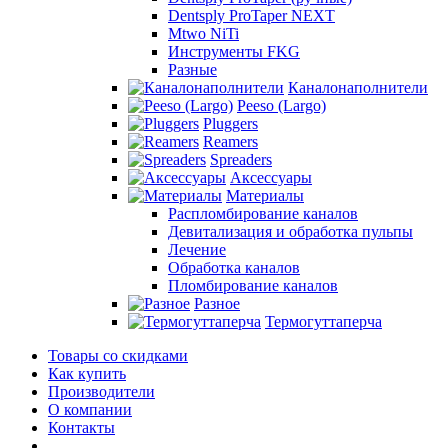
Dentsply ProTaper NEXT
Mtwo NiTi
Инструменты FKG
Разные
Каналонаполнители
Peeso (Largo)
Pluggers
Reamers
Spreaders
Аксессуары
Материалы
Распломбирование каналов
Девитализация и обработка пульпы
Лечение
Обработка каналов
Пломбирование каналов
Разное
Термогуттаперча
Товары со скидками
Как купить
Производители
О компании
Контакты