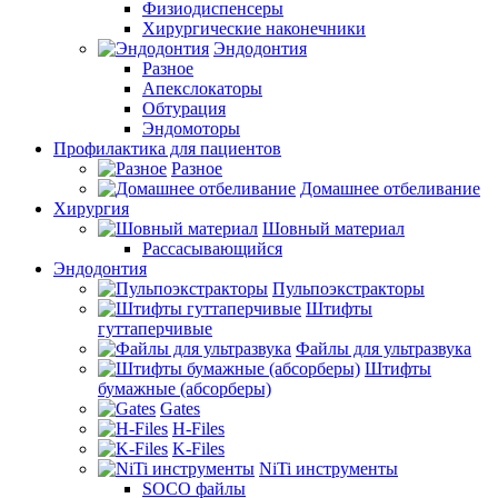
Физиодиспенсеры
Хирургические наконечники
Эндодонтия
Разное
Апекслокаторы
Обтурация
Эндомоторы
Профилактика для пациентов
Разное
Домашнее отбеливание
Хирургия
Шовный материал
Рассасывающийся
Эндодонтия
Пульпоэкстракторы
Штифты
гуттаперчивые
Файлы для ультразвука
Штифты
бумажные (абсорберы)
Gates
H-Files
K-Files
NiTi инструменты
SOCO файлы