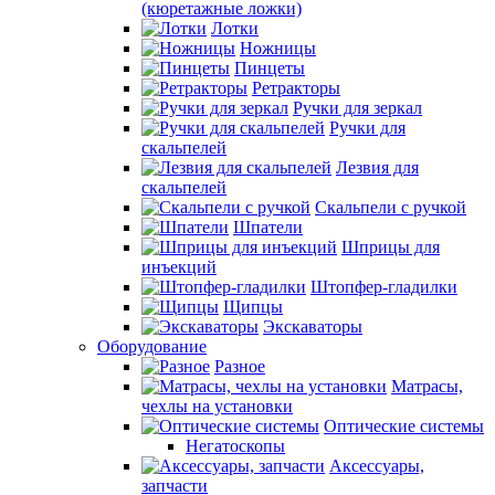
(кюретажные ложки)
Лотки
Ножницы
Пинцеты
Ретракторы
Ручки для зеркал
Ручки для
скальпелей
Лезвия для
скальпелей
Скальпели с ручкой
Шпатели
Шприцы для
инъекций
Штопфер-гладилки
Щипцы
Экскаваторы
Оборудование
Разное
Матрасы,
чехлы на установки
Оптические системы
Негатоскопы
Аксессуары,
запчасти