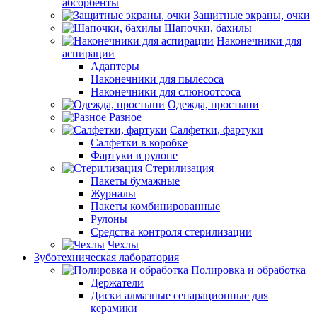
абсорбенты
Защитные экраны, очки
Шапочки, бахилы
Наконечники для
аспирации
Адаптеры
Наконечники для пылесоса
Наконечники для слюноотсоса
Одежда, простыни
Разное
Салфетки, фартуки
Салфетки в коробке
Фартуки в рулоне
Стерилизация
Пакеты бумажные
Журналы
Пакеты комбинированные
Рулоны
Средства контроля стерилизации
Чехлы
Зуботехническая лаборатория
Полировка и обработка
Держатели
Диски алмазные сепарационные для
керамики