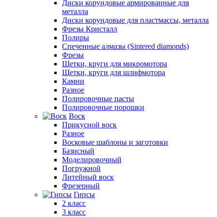
Диски корундовые армированные для
металла
Диски корундовые для пластмассы, металла
Фрезы Кристалл
Полиры
Спеченные алмазы (Sintered diamonds)
Фрезы
Щетки, круги для микромотора
Щетки, круги для шлифмотора
Камни
Разное
Полировочные пасты
Полировочные порошки
Воск
Прикусной воск
Разное
Восковые шаблоны и заготовки
Базисный
Моделировочный
Погружной
Литейный воск
Фрезерный
Гипсы
2 класс
3 класс