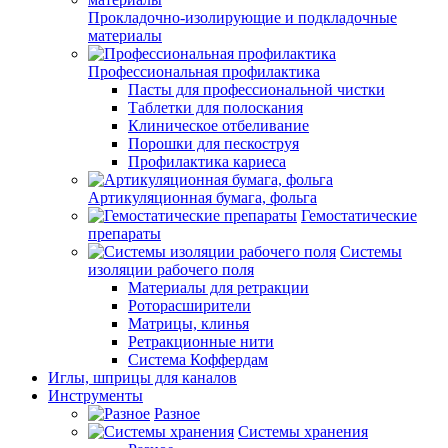
Прокладочно-изолирующие и подкладочные
материалы
Профессиональная профилактика
Пасты для профессиональной чистки
Таблетки для полоскания
Клиническое отбеливание
Порошки для пескоструя
Профилактика кариеса
Артикуляционная бумага, фольга
Гемостатические
препараты
Системы
изоляции рабочего поля
Материалы для ретракции
Роторасширители
Матрицы, клинья
Ретракционные нити
Система Коффердам
Иглы, шприцы для каналов
Инструменты
Разное
Системы хранения