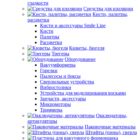
гладкости
Средства для изоляции
Кисти, палитры,
расцветки
Кисти и аксессуары Smile Line
Кисти
Палитры
Расцветки
Кюветы, бюгеля
Трегеры
Оборудование
Вакуумформеры
Горелки
Пылесосы и боксы
Сверлильные устройства
Вибростолики
Устройства для моделирования восками
Запчасти, аксессуары
Микромоторы
Триммеры
Окклюдаторы,
артикуляторы
Паковочные материалы
Штифты (пины), сверла