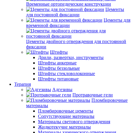
Временные ортопедические конструкции
Цементы
для постоянной фиксации
Цементы для
временной фиксации
Цементы двойного отверждения для постоянной
фиксации
Штифты
Дрили, развертки, инструменты
Штифты анкерные
Штифты беззольные
Штифты стекловолоконные
Штифты титановые
Терапия
Адгезивы
Протравочные гели
Пломбировочные
материалы
Пломбировочные цементы
Сопутствующие материалы
Материалы светового отверждения
Жидкотекучие материалы
Материалы химического отверждения