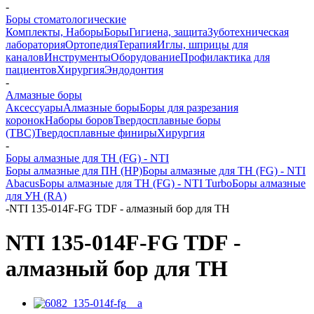
-
Боры стоматологические
Комплекты, Наборы
Боры
Гигиена, защита
Зуботехническая
лаборатория
Ортопедия
Терапия
Иглы, шприцы для
каналов
Инструменты
Оборудование
Профилактика для
пациентов
Хирургия
Эндодонтия
-
Алмазные боры
Аксессуары
Алмазные боры
Боры для разрезания
коронок
Наборы боров
Твердосплавные боры
(ТВС)
Твердосплавные финиры
Хирургия
-
Боры алмазные для ТН (FG) - NTI
Боры алмазные для ПН (HP)
Боры алмазные для ТН (FG) - NTI
Abacus
Боры алмазные для ТН (FG) - NTI Turbo
Боры алмазные
для УН (RA)
-
NTI 135-014F-FG TDF - алмазный бор для ТН
NTI 135-014F-FG TDF -
алмазный бор для ТН