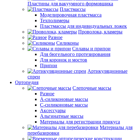
Пластины для вакуумного формовщика
Пластмассы
Моделировочная пластмасса
Техполимеры
Пластмассы для индивидуальных ложек
Проволока, кламеры
Разное
Силиконы
Сплавы и припои
Для бюгельного протезирования
Для коронок и мостов
Припои
Артикуляционные
спреи
Ортопедия
Слепочные массы
Разное
А-силиконовые массы
С-силиконовые массы
Аксессуары
Альгинатные массы
Материалы для регистрации прикуса
Материалы для
перебазировки