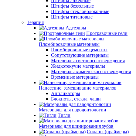
Штифты анкерные
Штифты беззольные
Штифты стекловолоконные
Штифты титановые
Терапия
Адгезивы
Протравочные гели
Пломбировочные материалы
Пломбировочные цементы
Сопутствующие материалы
Материалы светового отверждения
Жидкотекучие материалы
Материалы химического отверждения
Временные материалы
Нанесение, замешивание материалов
Аппликаторы
Блокноты, стекла, чаши
Материалы для пародонтологии
Тигли
Материалы для шинирования зубов
Силаны (праймеры)