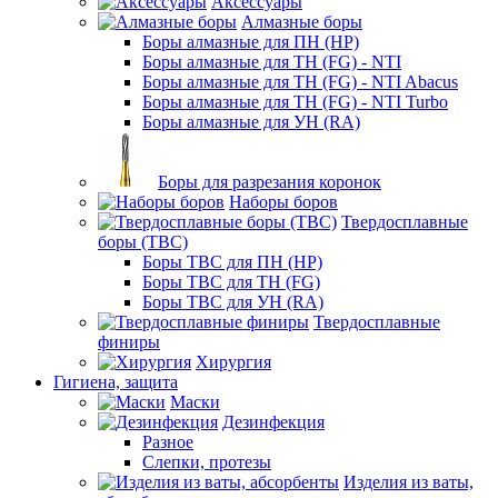
Аксессуары
Алмазные боры
Боры алмазные для ПН (HP)
Боры алмазные для ТН (FG) - NTI
Боры алмазные для ТН (FG) - NTI Abacus
Боры алмазные для ТН (FG) - NTI Turbo
Боры алмазные для УН (RA)
Боры для разрезания коронок
Наборы боров
Твердосплавные
боры (ТВС)
Боры ТВС для ПН (HP)
Боры ТВС для ТН (FG)
Боры ТВС для УН (RA)
Твердосплавные
финиры
Хирургия
Гигиена, защита
Маски
Дезинфекция
Разное
Слепки, протезы
Изделия из ваты,