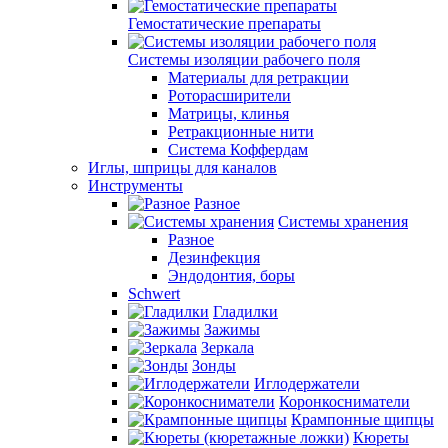
Гемостатические препараты
Системы изоляции рабочего поля
Материалы для ретракции
Роторасширители
Матрицы, клинья
Ретракционные нити
Система Коффердам
Иглы, шприцы для каналов
Инструменты
Разное
Системы хранения
Разное
Дезинфекция
Эндодонтия, боры
Schwert
Гладилки
Зажимы
Зеркала
Зонды
Иглодержатели
Коронкосниматели
Крампонные щипцы
Кюреты