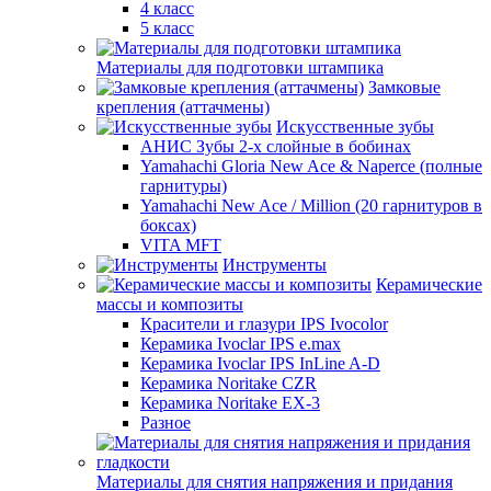
4 класс
5 класс
Материалы для подготовки штампика
Замковые
крепления (аттачмены)
Искусственные зубы
АНИС Зубы 2-х слойные в бобинах
Yamahachi Gloria New Ace & Naperce (полные
гарнитуры)
Yamahachi New Ace / Million (20 гарнитуров в
боксах)
VITA MFT
Инструменты
Керамические
массы и композиты
Красители и глазури IPS Ivocolor
Керамика Ivoclar IPS e.max
Керамика Ivoclar IPS InLine A-D
Керамика Noritake CZR
Керамика Noritake EX-3
Разное
Материалы для снятия напряжения и придания