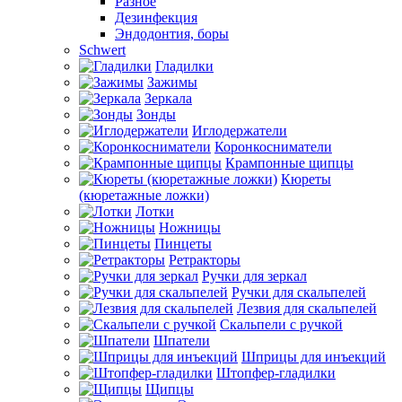
Разное
Дезинфекция
Эндодонтия, боры
Schwert
Гладилки
Зажимы
Зеркала
Зонды
Иглодержатели
Коронкосниматели
Крампонные щипцы
Кюреты
(кюретажные ложки)
Лотки
Ножницы
Пинцеты
Ретракторы
Ручки для зеркал
Ручки для скальпелей
Лезвия для скальпелей
Скальпели с ручкой
Шпатели
Шприцы для инъекций
Штопфер-гладилки
Щипцы