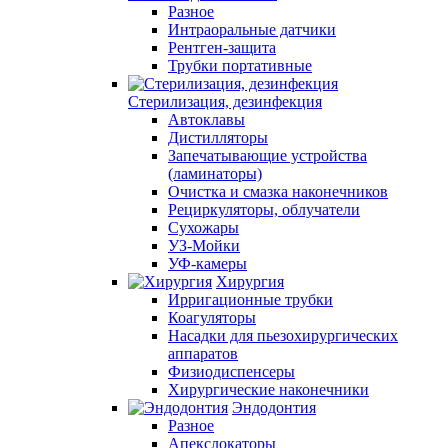
Разное
Интраоральные датчики
Рентген-защита
Трубки портативные
Стерилизация, дезинфекция
Автоклавы
Дистилляторы
Запечатывающие устройства
(ламинаторы)
Очистка и смазка наконечников
Рециркуляторы, облучатели
Сухожары
УЗ-Мойки
УФ-камеры
Хирургия
Ирригационные трубки
Коагуляторы
Насадки для пьезохирургических
аппаратов
Физиодиспенсеры
Хирургические наконечники
Эндодонтия
Разное
Апекслокаторы