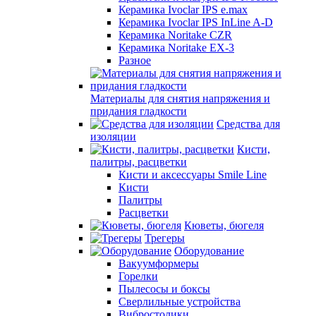
Керамика Ivoclar IPS e.max
Керамика Ivoclar IPS InLine A-D
Керамика Noritake CZR
Керамика Noritake EX-3
Разное
Материалы для снятия напряжения и
придания гладкости
Средства для
изоляции
Кисти,
палитры, расцветки
Кисти и аксессуары Smile Line
Кисти
Палитры
Расцветки
Кюветы, бюгеля
Трегеры
Оборудование
Вакуумформеры
Горелки
Пылесосы и боксы
Сверлильные устройства
Вибростолики