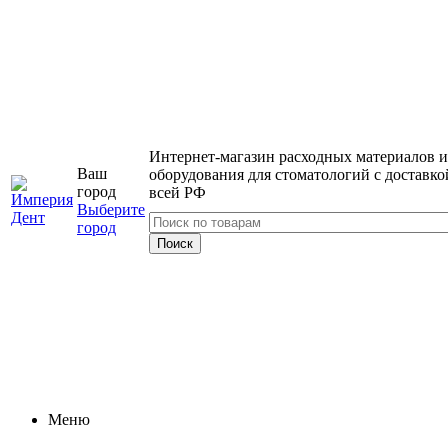
Интернет-магазин расходных материалов и
Ваш
оборудования для стоматологий с доставко
город
всей РФ
Выберите
город
Меню