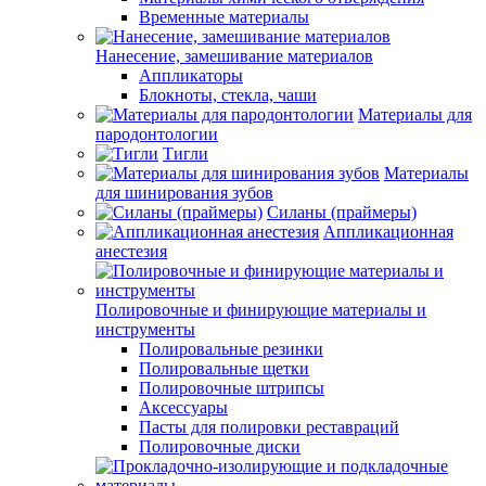
Временные материалы
Нанесение, замешивание материалов
Аппликаторы
Блокноты, стекла, чаши
Материалы для
пародонтологии
Тигли
Материалы
для шинирования зубов
Силаны (праймеры)
Аппликационная
анестезия
Полировочные и финирующие материалы и
инструменты
Полировальные резинки
Полировальные щетки
Полировочные штрипсы
Аксессуары
Пасты для полировки реставраций
Полировочные диски