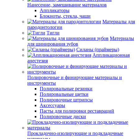
Нанесение, замешивание материалов
Аппликаторы
Блокноты, стекла, чаши
Материалы для
пародонтологии
Тигли
Материалы
для шинирования зубов
Силаны (праймеры)
Аппликационная
анестезия
Полировочные и финирующие материалы и
инструменты
Полировальные резинки
Полировальные щетки
Полировочные штрипсы
Аксессуары
Пасты для полировки реставраций
Полировочные диски
Прокладочно-изолирующие и подкладочные
материалы