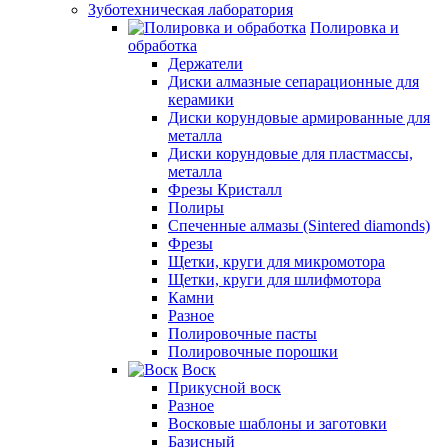
Зуботехническая лаборатория
Полировка и
обработка
Держатели
Диски алмазные сепарационные для
керамики
Диски корундовые армированные для
металла
Диски корундовые для пластмассы,
металла
Фрезы Кристалл
Полиры
Спеченные алмазы (Sintered diamonds)
Фрезы
Щетки, круги для микромотора
Щетки, круги для шлифмотора
Камни
Разное
Полировочные пасты
Полировочные порошки
Воск
Прикусной воск
Разное
Восковые шаблоны и заготовки
Базисный