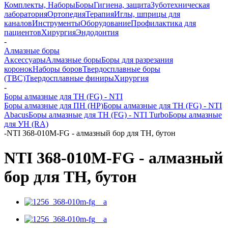
Комплекты, Наборы
Боры
Гигиена, защита
Зуботехническая
лаборатория
Ортопедия
Терапия
Иглы, шприцы для
каналов
Инструменты
Оборудование
Профилактика для
пациентов
Хирургия
Эндодонтия
-
Алмазные боры
Аксессуары
Алмазные боры
Боры для разрезания
коронок
Наборы боров
Твердосплавные боры
(ТВС)
Твердосплавные финиры
Хирургия
-
Боры алмазные для ТН (FG) - NTI
Боры алмазные для ПН (HP)
Боры алмазные для ТН (FG) - NTI
Abacus
Боры алмазные для ТН (FG) - NTI Turbo
Боры алмазные
для УН (RA)
-
NTI 368-010M-FG - алмазный бор для ТН, бутон
NTI 368-010M-FG - алмазный
бор для ТН, бутон