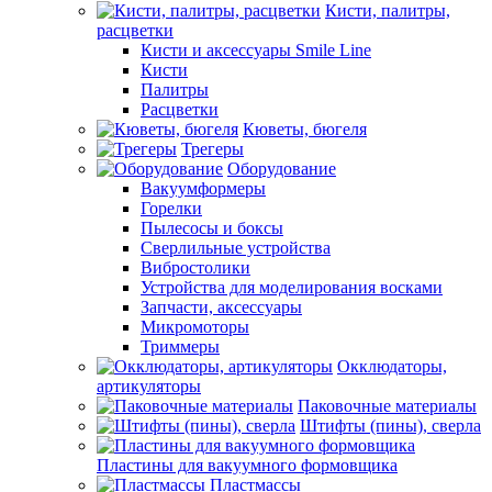
Кисти, палитры,
расцветки
Кисти и аксессуары Smile Line
Кисти
Палитры
Расцветки
Кюветы, бюгеля
Трегеры
Оборудование
Вакуумформеры
Горелки
Пылесосы и боксы
Сверлильные устройства
Вибростолики
Устройства для моделирования восками
Запчасти, аксессуары
Микромоторы
Триммеры
Окклюдаторы,
артикуляторы
Паковочные материалы
Штифты (пины), сверла
Пластины для вакуумного формовщика
Пластмассы