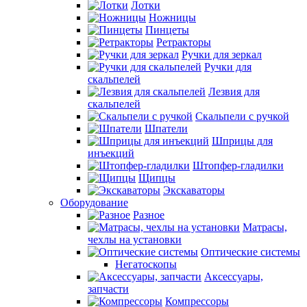
Лотки
Ножницы
Пинцеты
Ретракторы
Ручки для зеркал
Ручки для
скальпелей
Лезвия для
скальпелей
Скальпели с ручкой
Шпатели
Шприцы для
инъекций
Штопфер-гладилки
Щипцы
Экскаваторы
Оборудование
Разное
Матрасы,
чехлы на установки
Оптические системы
Негатоскопы
Аксессуары,
запчасти
Компрессоры