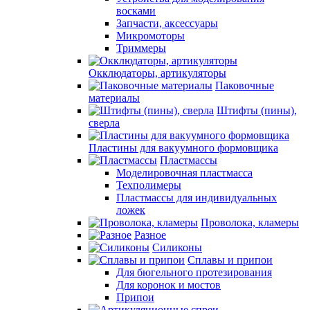
восками
Запчасти, аксессуары
Микромоторы
Триммеры
Окклюдаторы, артикуляторы
Паковочные
материалы
Штифты (пины),
сверла
Пластины для вакуумного формовщика
Пластмассы
Моделировочная пластмасса
Техполимеры
Пластмассы для индивидуальных
ложек
Проволока, кламеры
Разное
Силиконы
Сплавы и припои
Для бюгельного протезирования
Для коронок и мостов
Припои