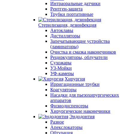
Интраоральные датчики
Рентген-защита
Трубки портативные
Стерилизация, дезинфекция
Автоклавы
Дистилляторы
Запечатывающие устройства
(ламинаторы)
Очистка и смазка наконечников
Рециркуляторы, облучатели
Сухожары
УЗ-Мойки
УФ-камеры
Хирургия
Ирригационные трубки
Коагуляторы
Насадки для пьезохирургических
аппаратов
Физиодиспенсеры
Хирургические наконечники
Эндодонтия
Разное
Апекслокаторы
Обтурация