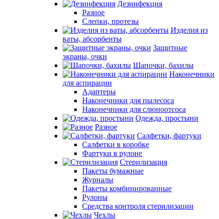
Дезинфекция
Разное
Слепки, протезы
Изделия из
ваты, абсорбенты
Защитные
экраны, очки
Шапочки, бахилы
Наконечники
для аспирации
Адаптеры
Наконечники для пылесоса
Наконечники для слюноотсоса
Одежда, простыни
Разное
Салфетки, фартуки
Салфетки в коробке
Фартуки в рулоне
Стерилизация
Пакеты бумажные
Журналы
Пакеты комбинированные
Рулоны
Средства контроля стерилизации
Чехлы