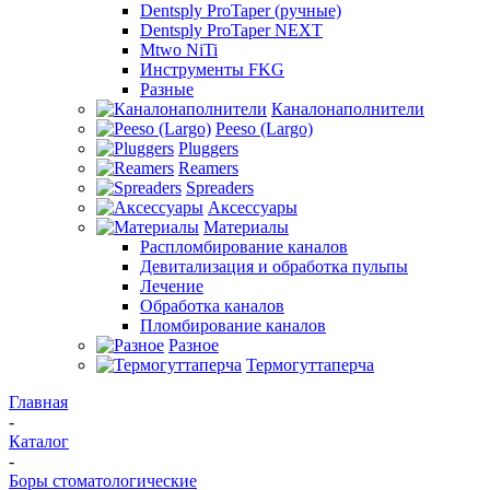
Dentsply ProTaper (ручные)
Dentsply ProTaper NEXT
Mtwo NiTi
Инструменты FKG
Разные
Каналонаполнители
Peeso (Largo)
Pluggers
Reamers
Spreaders
Аксессуары
Материалы
Распломбирование каналов
Девитализация и обработка пульпы
Лечение
Обработка каналов
Пломбирование каналов
Разное
Термогуттаперча
Главная
-
Каталог
-
Боры стоматологические