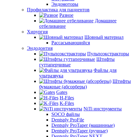
Эндомоторы
Профилактика для пациентов
Разное
Домашнее
отбеливание
Хирургия
Шовный материал
Рассасывающийся
Эндодонтия
Пульпоэкстракторы
Штифты
гуттаперчивые
Файлы для
ультразвука
Штифты
бумажные (абсорберы)
Gates
H-Files
K-Files
NiTi инструменты
SOCO файлы
Dentsply ProFile
Dentsply ProTaper (машинные)
Dentsply ProTaper (ручные)
Dentsply ProTaper NEXT