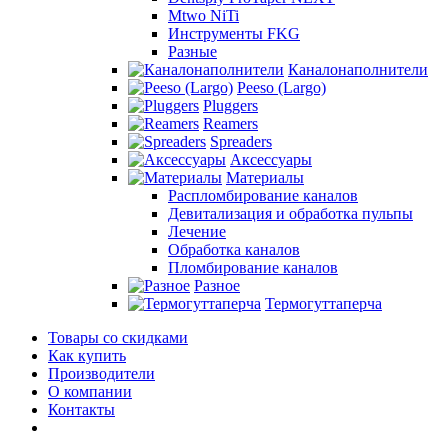
Mtwo NiTi
Инструменты FKG
Разные
Каналонаполнители
Peeso (Largo)
Pluggers
Reamers
Spreaders
Аксессуары
Материалы
Распломбирование каналов
Девитализация и обработка пульпы
Лечение
Обработка каналов
Пломбирование каналов
Разное
Термогуттаперча
Товары со скидками
Как купить
Производители
О компании
Контакты