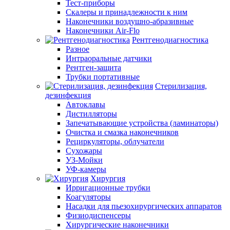
Тест-приборы
Скалеры и принадлежности к ним
Наконечники воздушно-абразивные
Наконечники Air-Flo
Рентгенодиагностика
Разное
Интраоральные датчики
Рентген-защита
Трубки портативные
Стерилизация,
дезинфекция
Автоклавы
Дистилляторы
Запечатывающие устройства (ламинаторы)
Очистка и смазка наконечников
Рециркуляторы, облучатели
Сухожары
УЗ-Мойки
УФ-камеры
Хирургия
Ирригационные трубки
Коагуляторы
Насадки для пьезохирургических аппаратов
Физиодиспенсеры
Хирургические наконечники