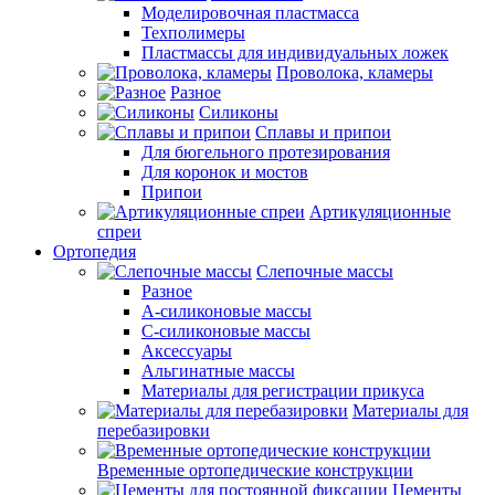
Моделировочная пластмасса
Техполимеры
Пластмассы для индивидуальных ложек
Проволока, кламеры
Разное
Силиконы
Сплавы и припои
Для бюгельного протезирования
Для коронок и мостов
Припои
Артикуляционные
спреи
Ортопедия
Слепочные массы
Разное
А-силиконовые массы
С-силиконовые массы
Аксессуары
Альгинатные массы
Материалы для регистрации прикуса
Материалы для
перебазировки
Временные ортопедические конструкции
Цементы