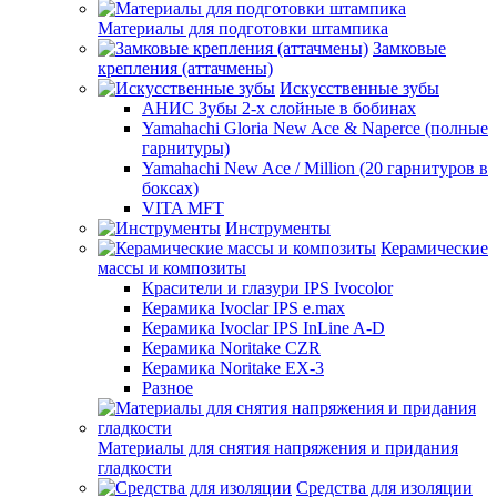
Материалы для подготовки штампика
Замковые
крепления (аттачмены)
Искусственные зубы
АНИС Зубы 2-х слойные в бобинах
Yamahachi Gloria New Ace & Naperce (полные
гарнитуры)
Yamahachi New Ace / Million (20 гарнитуров в
боксах)
VITA MFT
Инструменты
Керамические
массы и композиты
Красители и глазури IPS Ivocolor
Керамика Ivoclar IPS e.max
Керамика Ivoclar IPS InLine A-D
Керамика Noritake CZR
Керамика Noritake EX-3
Разное
Материалы для снятия напряжения и придания
гладкости
Средства для изоляции