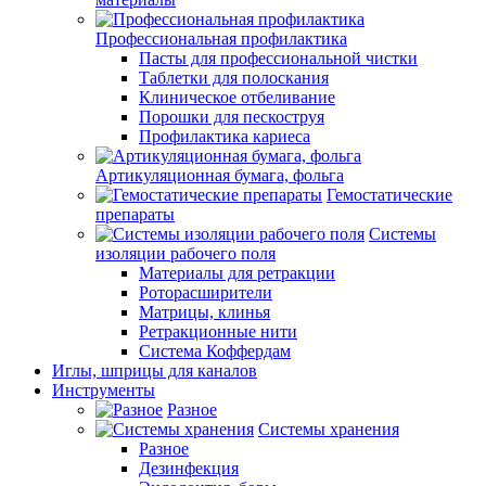
Профессиональная профилактика
Пасты для профессиональной чистки
Таблетки для полоскания
Клиническое отбеливание
Порошки для пескоструя
Профилактика кариеса
Артикуляционная бумага, фольга
Гемостатические
препараты
Системы
изоляции рабочего поля
Материалы для ретракции
Роторасширители
Матрицы, клинья
Ретракционные нити
Система Коффердам
Иглы, шприцы для каналов
Инструменты
Разное
Системы хранения
Разное
Дезинфекция