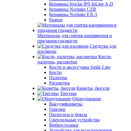
Керамика Ivoclar IPS InLine A-D
Керамика Noritake CZR
Керамика Noritake EX-3
Разное
Материалы для снятия напряжения и
придания гладкости
Средства для
изоляции
Кисти,
палитры, расцветки
Кисти и аксессуары Smile Line
Кисти
Палитры
Расцветки
Кюветы, бюгеля
Трегеры
Оборудование
Вакуумформеры
Горелки
Пылесосы и боксы
Сверлильные устройства
Вибростолики
Устройства для моделирования