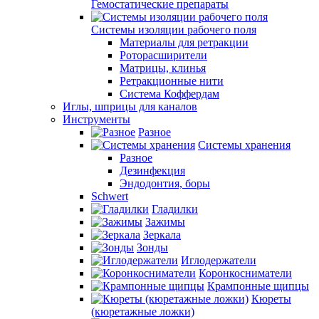
Гемостатические препараты
Системы изоляции рабочего поля
Материалы для ретракции
Роторасширители
Матрицы, клинья
Ретракционные нити
Система Коффердам
Иглы, шприцы для каналов
Инструменты
Разное
Системы хранения
Разное
Дезинфекция
Эндодонтия, боры
Schwert
Гладилки
Зажимы
Зеркала
Зонды
Иглодержатели
Коронкосниматели
Крампонные щипцы
Кюреты
(кюретажные ложки)