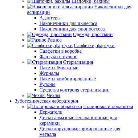
Шапочки, бахилы
Наконечники для
аспирации
Адаптеры
Наконечники для пылесоса
Наконечники для слюноотсоса
Одежда, простыни
Разное
Салфетки, фартуки
Салфетки в коробке
Фартуки в рулоне
Стерилизация
Пакеты бумажные
Журналы
Пакеты комбинированные
Рулоны
Средства контроля стерилизации
Чехлы
Зуботехническая лаборатория
Полировка и обработка
Держатели
Диски алмазные сепарационные для
керамики
Диски корундовые армированные для
металла