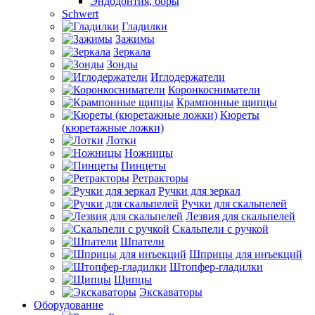
Эндодонтия, боры
Schwert
Гладилки
Зажимы
Зеркала
Зонды
Иглодержатели
Коронкосниматели
Крампонные щипцы
Кюреты
(кюретажные ложки)
Лотки
Ножницы
Пинцеты
Ретракторы
Ручки для зеркал
Ручки для скальпелей
Лезвия для скальпелей
Скальпели с ручкой
Шпатели
Шприцы для инъекций
Штопфер-гладилки
Щипцы
Экскаваторы
Оборудование