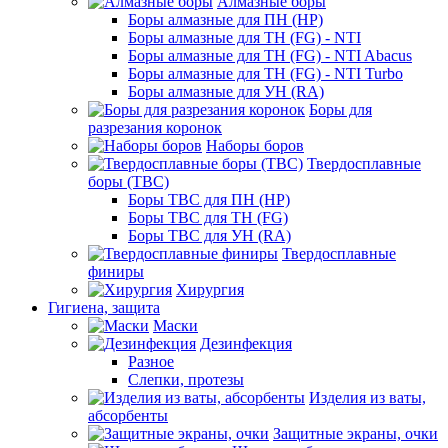
Алмазные боры
Боры алмазные для ПН (HP)
Боры алмазные для ТН (FG) - NTI
Боры алмазные для ТН (FG) - NTI Abacus
Боры алмазные для ТН (FG) - NTI Turbo
Боры алмазные для УН (RA)
Боры для
разрезания коронок
Наборы боров
Твердосплавные
боры (ТВС)
Боры ТВС для ПН (HP)
Боры ТВС для ТН (FG)
Боры ТВС для УН (RA)
Твердосплавные
финиры
Хирургия
Гигиена, защита
Маски
Дезинфекция
Разное
Слепки, протезы
Изделия из ваты,
абсорбенты
Защитные экраны, очки