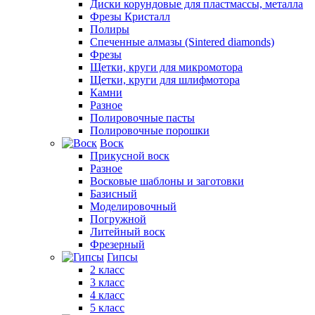
Диски корундовые для пластмассы, металла
Фрезы Кристалл
Полиры
Спеченные алмазы (Sintered diamonds)
Фрезы
Щетки, круги для микромотора
Щетки, круги для шлифмотора
Камни
Разное
Полировочные пасты
Полировочные порошки
Воск
Прикусной воск
Разное
Восковые шаблоны и заготовки
Базисный
Моделировочный
Погружной
Литейный воск
Фрезерный
Гипсы
2 класс
3 класс
4 класс
5 класс