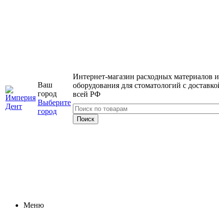
Интернет-магазин расходных материалов и
Ваш
оборудования для стоматологий с доставко
город
всей РФ
Выберите
город
Меню