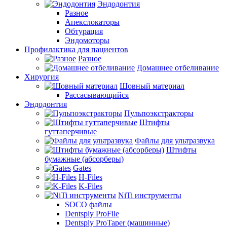
Эндодонтия
Разное
Апекслокаторы
Обтурация
Эндомоторы
Профилактика для пациентов
Разное
Домашнее отбеливание
Хирургия
Шовный материал
Рассасывающийся
Эндодонтия
Пульпоэкстракторы
Штифты
гуттаперчивые
Файлы для ультразвука
Штифты
бумажные (абсорберы)
Gates
H-Files
K-Files
NiTi инструменты
SOCO файлы
Dentsply ProFile
Dentsply ProTaper (машинные)