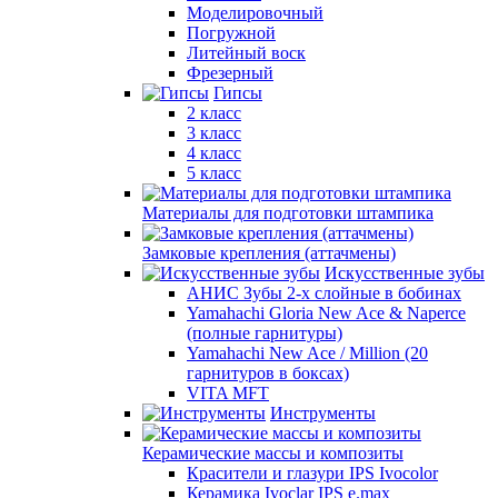
Моделировочный
Погружной
Литейный воск
Фрезерный
Гипсы
2 класс
3 класс
4 класс
5 класс
Материалы для подготовки штампика
Замковые крепления (аттачмены)
Искусственные зубы
АНИС Зубы 2-х слойные в бобинах
Yamahachi Gloria New Ace & Naperce
(полные гарнитуры)
Yamahachi New Ace / Million (20
гарнитуров в боксах)
VITA MFT
Инструменты
Керамические массы и композиты
Красители и глазури IPS Ivocolor
Керамика Ivoclar IPS e.max