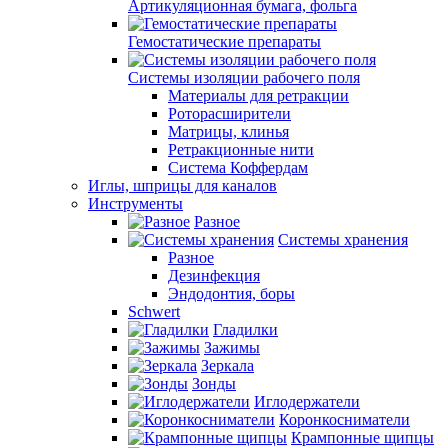
Артикуляционная бумага, фольга
Гемостатические препараты
Системы изоляции рабочего поля
Материалы для ретракции
Роторасширители
Матрицы, клинья
Ретракционные нити
Система Коффердам
Иглы, шприцы для каналов
Инструменты
Разное
Системы хранения
Разное
Дезинфекция
Эндодонтия, боры
Schwert
Гладилки
Зажимы
Зеркала
Зонды
Иглодержатели
Коронкосниматели
Крампонные щипцы