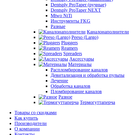
Dentsply ProTaper (ручные)
Dentsply ProTaper NEXT
Mtwo NiTi
Инструменты FKG
Разные
Каналонаполнители
Peeso (Largo)
Pluggers
Reamers
Spreaders
Аксессуары
Материалы
Распломбирование каналов
Девитализация и обработка пульпы
Лечение
Обработка каналов
Пломбирование каналов
Разное
Термогуттаперча
Товары со скидками
Как купить
Производители
О компании
Контакты