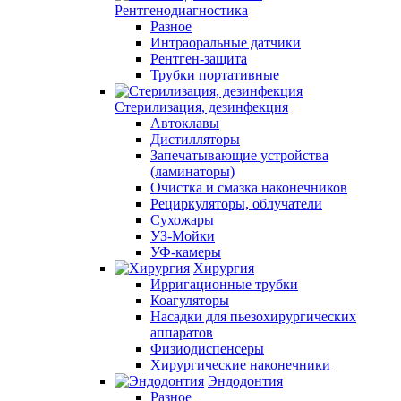
Рентгенодиагностика
Разное
Интраоральные датчики
Рентген-защита
Трубки портативные
Стерилизация, дезинфекция
Автоклавы
Дистилляторы
Запечатывающие устройства
(ламинаторы)
Очистка и смазка наконечников
Рециркуляторы, облучатели
Сухожары
УЗ-Мойки
УФ-камеры
Хирургия
Ирригационные трубки
Коагуляторы
Насадки для пьезохирургических
аппаратов
Физиодиспенсеры
Хирургические наконечники
Эндодонтия
Разное