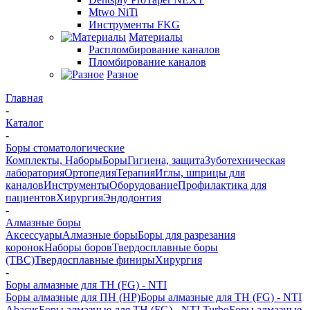
Mtwo NiTi
Инструменты FKG
Материалы
Распломбирование каналов
Пломбирование каналов
Разное
Главная
-
Каталог
-
Боры стоматологические
Комплекты, Наборы
Боры
Гигиена, защита
Зуботехническая
лаборатория
Ортопедия
Терапия
Иглы, шприцы для
каналов
Инструменты
Оборудование
Профилактика для
пациентов
Хирургия
Эндодонтия
-
Алмазные боры
Аксессуары
Алмазные боры
Боры для разрезания
коронок
Наборы боров
Твердосплавные боры
(ТВС)
Твердосплавные финиры
Хирургия
-
Боры алмазные для ТН (FG) - NTI
Боры алмазные для ПН (HP)
Боры алмазные для ТН (FG) - NTI
Abacus
Боры алмазные для ТН (FG) - NTI Turbo
Боры алмазные