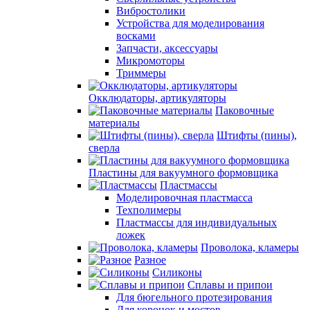
Вибростолики
Устройства для моделирования
восками
Запчасти, аксессуары
Микромоторы
Триммеры
Окклюдаторы, артикуляторы
Паковочные
материалы
Штифты (пины),
сверла
Пластины для вакуумного формовщика
Пластмассы
Моделировочная пластмасса
Техполимеры
Пластмассы для индивидуальных
ложек
Проволока, кламеры
Разное
Силиконы
Сплавы и припои
Для бюгельного протезирования
Для коронок и мостов