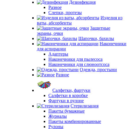
Дезинфекция
Разное
Слепки, протезы
Изделия из
ваты, абсорбенты
Защитные
экраны, очки
Шапочки, бахилы
Наконечники
для аспирации
Адаптеры
Наконечники для пылесоса
Наконечники для слюноотсоса
Одежда, простыни
Разное
Салфетки, фартуки
Салфетки в коробке
Фартуки в рулоне
Стерилизация
Пакеты бумажные
Журналы
Пакеты комбинированные
Рулоны