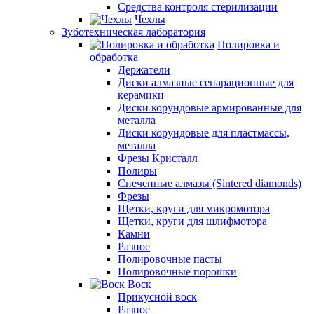
Средства контроля стерилизации
Чехлы
Зуботехническая лаборатория
Полировка и
обработка
Держатели
Диски алмазные сепарационные для
керамики
Диски корундовые армированные для
металла
Диски корундовые для пластмассы,
металла
Фрезы Кристалл
Полиры
Спеченные алмазы (Sintered diamonds)
Фрезы
Щетки, круги для микромотора
Щетки, круги для шлифмотора
Камни
Разное
Полировочные пасты
Полировочные порошки
Воск
Прикусной воск
Разное