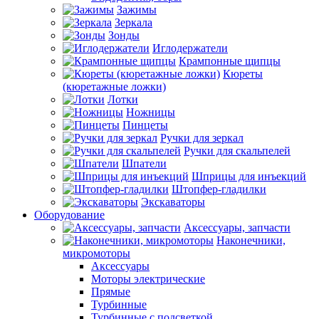
Зажимы
Зеркала
Зонды
Иглодержатели
Крампонные щипцы
Кюреты
(кюретажные ложки)
Лотки
Ножницы
Пинцеты
Ручки для зеркал
Ручки для скальпелей
Шпатели
Шприцы для инъекций
Штопфер-гладилки
Экскаваторы
Оборудование
Аксессуары, запчасти
Наконечники,
микромоторы
Аксессуары
Моторы электрические
Прямые
Турбинные
Турбинные с подсветкой