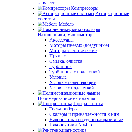
запчасти
Компрессоры
Аспирационные
системы
Мебель
Наконечники, микромоторы
Аксессуары
Моторы пневмо (воздушные)
Моторы электрические
Прямые
Смазка, очистка
Турбинные
Турбинные с подсветкой
Угловые
Угловые повышающие
Угловые с подсветкой
Полимеризационные лампы
Профилактика
Тест-приборы
Скалеры и принадлежности к ним
Наконечники воздушно-абразивные
Наконечники Air-Flo