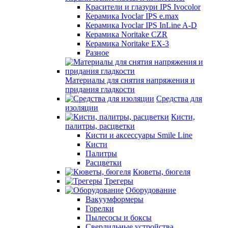
Красители и глазури IPS Ivocolor
Керамика Ivoclar IPS e.max
Керамика Ivoclar IPS InLine A-D
Керамика Noritake CZR
Керамика Noritake EX-3
Разное
Материалы для снятия напряжения и
придания гладкости
Средства для
изоляции
Кисти,
палитры, расцветки
Кисти и аксессуары Smile Line
Кисти
Палитры
Расцветки
Кюветы, бюгеля
Трегеры
Оборудование
Вакуумформеры
Горелки
Пылесосы и боксы
Сверлильные устройства