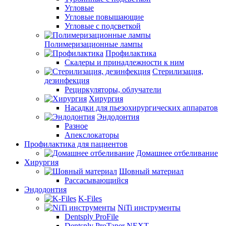
Угловые
Угловые повышающие
Угловые с подсветкой
Полимеризационные лампы
Профилактика
Скалеры и принадлежности к ним
Стерилизация,
дезинфекция
Рециркуляторы, облучатели
Хирургия
Насадки для пьезохирургических аппаратов
Эндодонтия
Разное
Апекслокаторы
Профилактика для пациентов
Домашнее отбеливание
Хирургия
Шовный материал
Рассасывающийся
Эндодонтия
K-Files
NiTi инструменты
Dentsply ProFile
Dentsply ProTaper NEXT