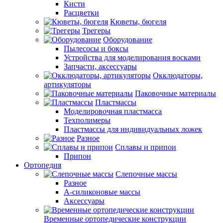
Кисти
Расцветки
Кюветы, бюгеля
Трегеры
Оборудование
Пылесосы и боксы
Устройства для моделирования восками
Запчасти, аксессуары
Окклюдаторы,
артикуляторы
Паковочные материалы
Пластмассы
Моделировочная пластмасса
Техполимеры
Пластмассы для индивидуальных ложек
Разное
Сплавы и припои
Припои
Ортопедия
Слепочные массы
Разное
А-силиконовые массы
Аксессуары
Временные ортопедические конструкции