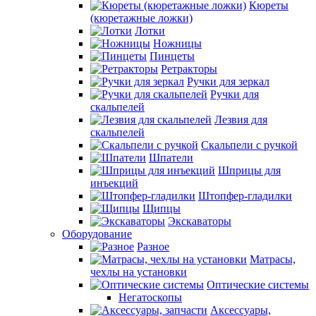
Кюреты
(кюретажные ложки)
Лотки
Ножницы
Пинцеты
Ретракторы
Ручки для зеркал
Ручки для
скальпелей
Лезвия для
скальпелей
Скальпели с ручкой
Шпатели
Шприцы для
инъекций
Штопфер-гладилки
Щипцы
Экскаваторы
Оборудование
Разное
Матрасы,
чехлы на установки
Оптические системы
Негатоскопы
Аксессуары,