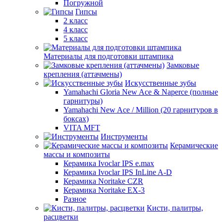
Погружной
Гипсы
2 класс
4 класс
5 класс
Материалы для подготовки штампика
Замковые
крепления (аттачмены)
Искусственные зубы
Yamahachi Gloria New Ace & Naperce (полные
гарнитуры)
Yamahachi New Ace / Million (20 гарнитуров в
боксах)
VITA MFT
Инструменты
Керамические
массы и композиты
Керамика Ivoclar IPS e.max
Керамика Ivoclar IPS InLine A-D
Керамика Noritake CZR
Керамика Noritake EX-3
Разное
Кисти, палитры,
расцветки