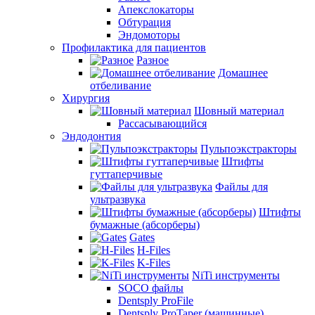
Апекслокаторы
Обтурация
Эндомоторы
Профилактика для пациентов
Разное
Домашнее
отбеливание
Хирургия
Шовный материал
Рассасывающийся
Эндодонтия
Пульпоэкстракторы
Штифты
гуттаперчивые
Файлы для
ультразвука
Штифты
бумажные (абсорберы)
Gates
H-Files
K-Files
NiTi инструменты
SOCO файлы
Dentsply ProFile
Dentsply ProTaper (машинные)