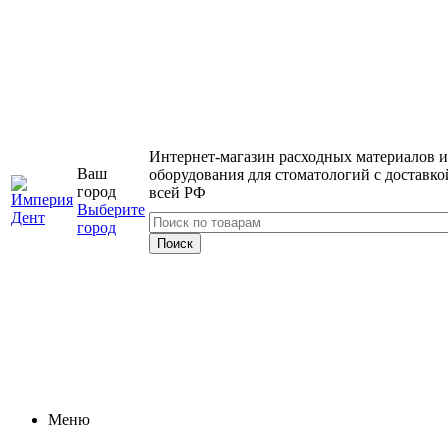
Интернет-магазин расходных материалов и
Ваш
оборудования для стоматологий с доставко
город
всей РФ
Выберите
город
Меню