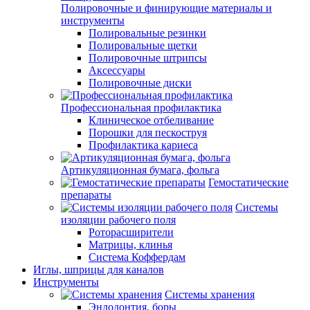
Полировочные и финирующие материалы и
инструменты
Полировальные резинки
Полировальные щетки
Полировочные штрипсы
Аксессуары
Полировочные диски
Профессиональная профилактика
Клиническое отбеливание
Порошки для пескоструя
Профилактика кариеса
Артикуляционная бумага, фольга
Гемостатические
препараты
Системы
изоляции рабочего поля
Роторасширители
Матрицы, клинья
Система Коффердам
Иглы, шприцы для каналов
Инструменты
Системы хранения
Эндодонтия, боры