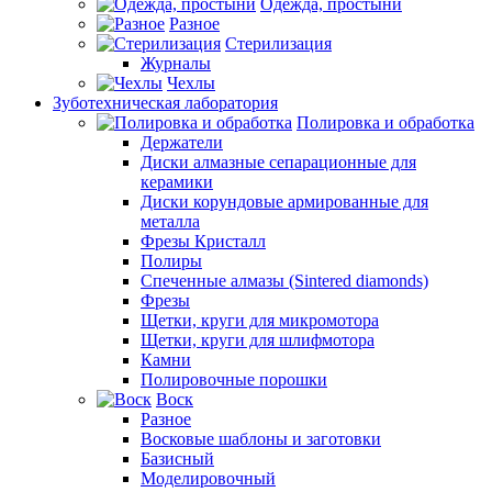
Одежда, простыни
Разное
Стерилизация
Журналы
Чехлы
Зуботехническая лаборатория
Полировка и обработка
Держатели
Диски алмазные сепарационные для
керамики
Диски корундовые армированные для
металла
Фрезы Кристалл
Полиры
Спеченные алмазы (Sintered diamonds)
Фрезы
Щетки, круги для микромотора
Щетки, круги для шлифмотора
Камни
Полировочные порошки
Воск
Разное
Восковые шаблоны и заготовки
Базисный
Моделировочный