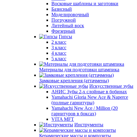
Восковые шаблоны и заготовки
Базисный
Моделировочный
Погружной
Литейный воск
Фрезерный
Гипсы
2 класс
3 класс
4 класс
5 класс
Материалы для подготовки штампика
Замковые крепления (аттачмены)
Искусственные зубы
АНИС Зубы 2-х слойные в бобинах
Yamahachi Gloria New Ace & Naperce
(полные гарнитуры)
Yamahachi New Ace / Million (20
гарнитуров в боксах)
VITA MFT
Инструменты
Керамические массы и композиты