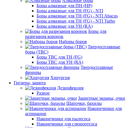
Алмазные боры
Боры алмазные для ПН (HP)
Боры алмазные для ТН (FG) - NTI
Боры алмазные для ТН (FG) - NTI Abacus
Боры алмазные для ТН (FG) - NTI Turbo
Боры алмазные для УН (RA)
Боры для
разрезания коронок
Наборы боров
Твердосплавные
боры (ТВС)
Боры ТВС для ТН (FG)
Боры ТВС для УН (RA)
Твердосплавные
финиры
Хирургия
Гигиена, защита
Дезинфекция
Разное
Защитные экраны, очки
Шапочки, бахилы
Наконечники для
аспирации
Наконечники для пылесоса
Наконечники для слюноотсоса