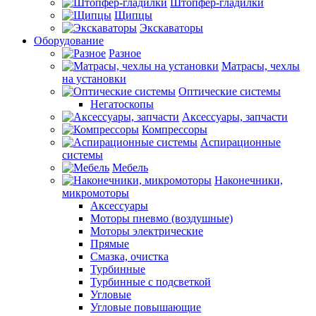
Штопфер-гладилки
Щипцы
Экскаваторы
Оборудование
Разное
Матрасы, чехлы
на установки
Оптические системы
Негатоскопы
Аксессуары, запчасти
Компрессоры
Аспирационные
системы
Мебель
Наконечники,
микромоторы
Аксессуары
Моторы пневмо (воздушные)
Моторы электрические
Прямые
Смазка, очистка
Турбинные
Турбинные с подсветкой
Угловые
Угловые повышающие