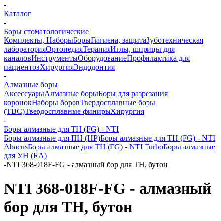
-
Каталог
-
Боры стоматологические
Комплекты, Наборы
Боры
Гигиена, защита
Зуботехническая
лаборатория
Ортопедия
Терапия
Иглы, шприцы для
каналов
Инструменты
Оборудование
Профилактика для
пациентов
Хирургия
Эндодонтия
-
Алмазные боры
Аксессуары
Алмазные боры
Боры для разрезания
коронок
Наборы боров
Твердосплавные боры
(ТВС)
Твердосплавные финиры
Хирургия
-
Боры алмазные для ТН (FG) - NTI
Боры алмазные для ПН (HP)
Боры алмазные для ТН (FG) - NTI
Abacus
Боры алмазные для ТН (FG) - NTI Turbo
Боры алмазные
для УН (RA)
-
NTI 368-018F-FG - алмазный бор для ТН, бутон
NTI 368-018F-FG - алмазный
бор для ТН, бутон