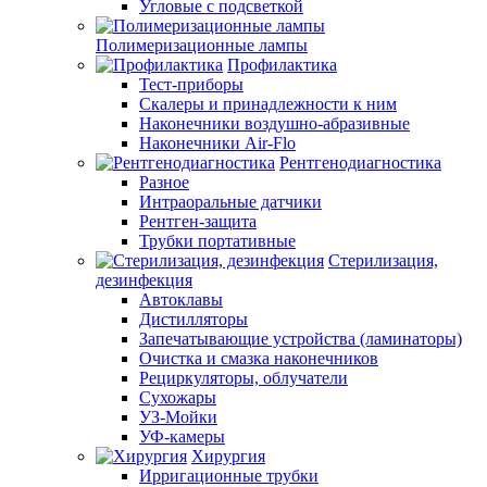
Угловые с подсветкой
Полимеризационные лампы
Профилактика
Тест-приборы
Скалеры и принадлежности к ним
Наконечники воздушно-абразивные
Наконечники Air-Flo
Рентгенодиагностика
Разное
Интраоральные датчики
Рентген-защита
Трубки портативные
Стерилизация,
дезинфекция
Автоклавы
Дистилляторы
Запечатывающие устройства (ламинаторы)
Очистка и смазка наконечников
Рециркуляторы, облучатели
Сухожары
УЗ-Мойки
УФ-камеры
Хирургия
Ирригационные трубки