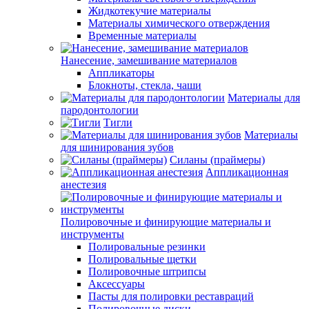
Жидкотекучие материалы
Материалы химического отверждения
Временные материалы
Нанесение, замешивание материалов
Аппликаторы
Блокноты, стекла, чаши
Материалы для
пародонтологии
Тигли
Материалы
для шинирования зубов
Силаны (праймеры)
Аппликационная
анестезия
Полировочные и финирующие материалы и
инструменты
Полировальные резинки
Полировальные щетки
Полировочные штрипсы
Аксессуары
Пасты для полировки реставраций
Полировочные диски