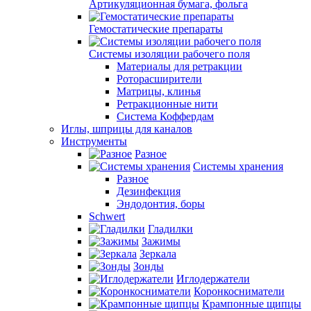
Артикуляционная бумага, фольга
Гемостатические препараты
Системы изоляции рабочего поля
Материалы для ретракции
Роторасширители
Матрицы, клинья
Ретракционные нити
Система Коффердам
Иглы, шприцы для каналов
Инструменты
Разное
Системы хранения
Разное
Дезинфекция
Эндодонтия, боры
Schwert
Гладилки
Зажимы
Зеркала
Зонды
Иглодержатели
Коронкосниматели
Крампонные щипцы