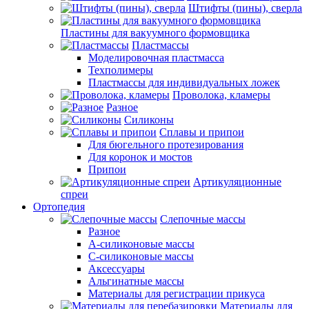
Штифты (пины), сверла
Пластины для вакуумного формовщика
Пластмассы
Моделировочная пластмасса
Техполимеры
Пластмассы для индивидуальных ложек
Проволока, кламеры
Разное
Силиконы
Сплавы и припои
Для бюгельного протезирования
Для коронок и мостов
Припои
Артикуляционные
спреи
Ортопедия
Слепочные массы
Разное
А-силиконовые массы
С-силиконовые массы
Аксессуары
Альгинатные массы
Материалы для регистрации прикуса
Материалы для