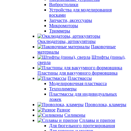
Вибростолики
Устройства для моделирования
восками
Запчасти, аксессуары
Микромоторы
Триммеры
Окклюдаторы, артикуляторы
Паковочные
материалы
Штифты (пины),
сверла
Пластины для вакуумного формовщика
Пластмассы
Моделировочная пластмасса
Техполимеры
Пластмассы для индивидуальных
ложек
Проволока, кламеры
Разное
Силиконы
Сплавы и припои
Для бюгельного протезирования
Для коронок и мостов