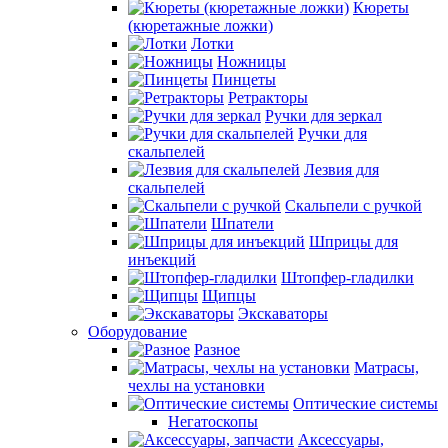
Кюреты
(кюретажные ложки)
Лотки
Ножницы
Пинцеты
Ретракторы
Ручки для зеркал
Ручки для
скальпелей
Лезвия для
скальпелей
Скальпели с ручкой
Шпатели
Шприцы для
инъекций
Штопфер-гладилки
Щипцы
Экскаваторы
Оборудование
Разное
Матрасы,
чехлы на установки
Оптические системы
Негатоскопы
Аксессуары,