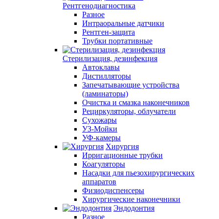
Рентгенодиагностика
Разное
Интраоральные датчики
Рентген-защита
Трубки портативные
Стерилизация, дезинфекция
Автоклавы
Дистилляторы
Запечатывающие устройства
(ламинаторы)
Очистка и смазка наконечников
Рециркуляторы, облучатели
Сухожары
УЗ-Мойки
УФ-камеры
Хирургия
Ирригационные трубки
Коагуляторы
Насадки для пьезохирургических
аппаратов
Физиодиспенсеры
Хирургические наконечники
Эндодонтия
Разное