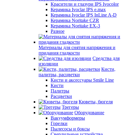
Красители и глазури IPS Ivocolor
Керамика Ivoclar IPS e.max
Керамика Ivoclar IPS InLine A-D
Керамика Noritake CZR
Керамика Noritake EX-3
Разное
Материалы для снятия напряжения и
придания гладкости
Средства для
изоляции
Кисти,
палитры, расцветки
Кисти и аксессуары Smile Line
Кисти
Палитры
Расцветки
Кюветы, бюгеля
Трегеры
Оборудование
Вакуумформеры
Горелки
Пылесосы и боксы
Сверлильные устройства