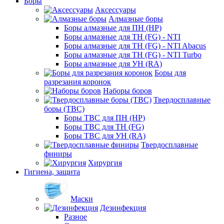
Боры
Аксессуары
Алмазные боры
Боры алмазные для ПН (HP)
Боры алмазные для ТН (FG) - NTI
Боры алмазные для ТН (FG) - NTI Abacus
Боры алмазные для ТН (FG) - NTI Turbo
Боры алмазные для УН (RA)
Боры для
разрезания коронок
Наборы боров
Твердосплавные
боры (ТВС)
Боры ТВС для ПН (HP)
Боры ТВС для ТН (FG)
Боры ТВС для УН (RA)
Твердосплавные
финиры
Хирургия
Гигиена, защита
Маски
Дезинфекция
Разное