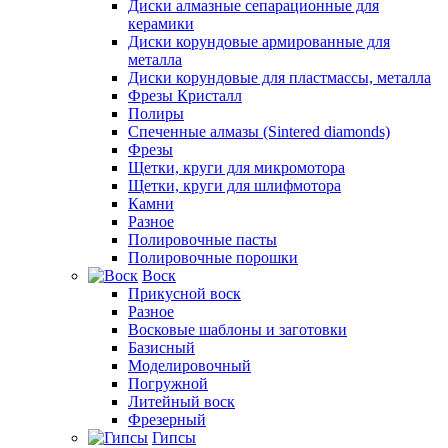
Диски алмазные сепарационные для
керамики
Диски корундовые армированные для
металла
Диски корундовые для пластмассы, металла
Фрезы Кристалл
Полиры
Спеченные алмазы (Sintered diamonds)
Фрезы
Щетки, круги для микромотора
Щетки, круги для шлифмотора
Камни
Разное
Полировочные пасты
Полировочные порошки
Воск
Прикусной воск
Разное
Восковые шаблоны и заготовки
Базисный
Моделировочный
Погружной
Литейный воск
Фрезерный
Гипсы