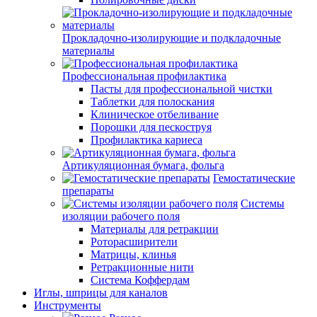
Прокладочно-изолирующие и подкладочные
материалы
Профессиональная профилактика
Пасты для профессиональной чистки
Таблетки для полоскания
Клиническое отбеливание
Порошки для пескоструя
Профилактика кариеса
Артикуляционная бумага, фольга
Гемостатические
препараты
Системы
изоляции рабочего поля
Материалы для ретракции
Роторасширители
Матрицы, клинья
Ретракционные нити
Система Коффердам
Иглы, шприцы для каналов
Инструменты