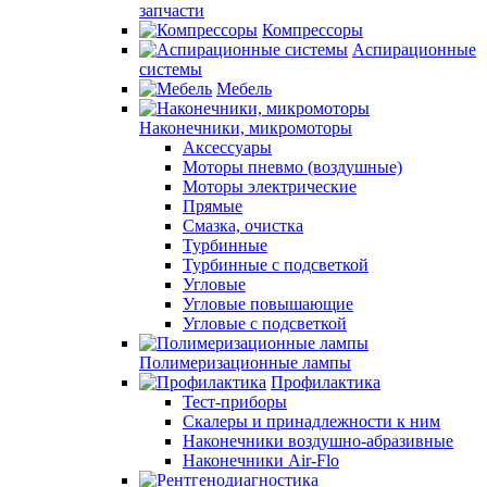
запчасти
Компрессоры
Аспирационные
системы
Мебель
Наконечники, микромоторы
Аксессуары
Моторы пневмо (воздушные)
Моторы электрические
Прямые
Смазка, очистка
Турбинные
Турбинные с подсветкой
Угловые
Угловые повышающие
Угловые с подсветкой
Полимеризационные лампы
Профилактика
Тест-приборы
Скалеры и принадлежности к ним
Наконечники воздушно-абразивные
Наконечники Air-Flo