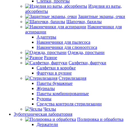
Слепки, протезы
Изделия из ваты,
абсорбенты
Защитные экраны, очки
Шапочки, бахилы
Наконечники для
аспирации
Адаптеры
Наконечники для пылесоса
Наконечники для слюноотсоса
Одежда, простыни
Разное
Салфетки, фартуки
Салфетки в коробке
Фартуки в рулоне
Стерилизация
Пакеты бумажные
Журналы
Пакеты комбинированные
Рулоны
Средства контроля стерилизации
Чехлы
Зуботехническая лаборатория
Полировка и обработка
Держатели