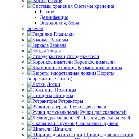
Разное
Системы хранения
Разное
Дезинфекция
Эндодонтия, боры
Schwert
Гладилки
Зажимы
Зеркала
Зонды
Иглодержатели
Коронкосниматели
Крампонные щипцы
Кюреты
(кюретажные ложки)
Лотки
Ножницы
Пинцеты
Ретракторы
Ручки для зеркал
Ручки для скальпелей
Лезвия для скальпелей
Скальпели с ручкой
Шпатели
Шприцы для инъекций