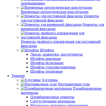
перебазировки
Временные ортопедические конструкции
Цементы
для постоянной фиксации
Цементы для
временной фиксации
Цементы двойного отверждения для постоянной
фиксации
Штифты
Дрили, развертки, инструменты
Штифты анкерные
Штифты беззольные
Штифты стекловолоконные
Штифты титановые
Терапия
Адгезивы
Протравочные гели
Пломбировочные
материалы
Пломбировочные цементы
Сопутствующие материалы
Материалы светового отверждения