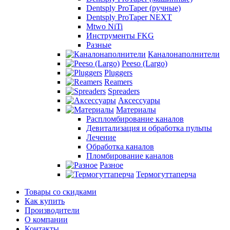
Dentsply ProTaper (ручные)
Dentsply ProTaper NEXT
Mtwo NiTi
Инструменты FKG
Разные
Каналонаполнители
Peeso (Largo)
Pluggers
Reamers
Spreaders
Аксессуары
Материалы
Распломбирование каналов
Девитализация и обработка пульпы
Лечение
Обработка каналов
Пломбирование каналов
Разное
Термогуттаперча
Товары со скидками
Как купить
Производители
О компании
Контакты