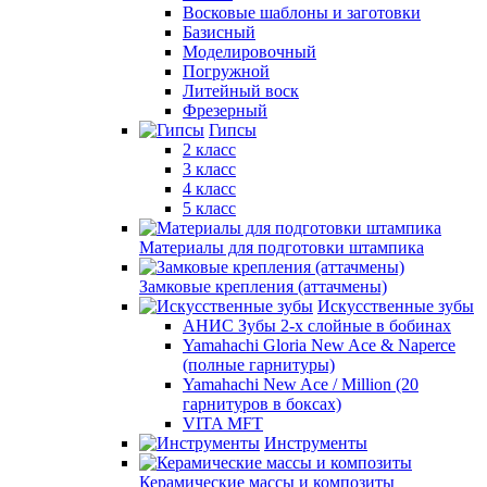
Восковые шаблоны и заготовки
Базисный
Моделировочный
Погружной
Литейный воск
Фрезерный
Гипсы
2 класс
3 класс
4 класс
5 класс
Материалы для подготовки штампика
Замковые крепления (аттачмены)
Искусственные зубы
АНИС Зубы 2-х слойные в бобинах
Yamahachi Gloria New Ace & Naperce
(полные гарнитуры)
Yamahachi New Ace / Million (20
гарнитуров в боксах)
VITA MFT
Инструменты
Керамические массы и композиты