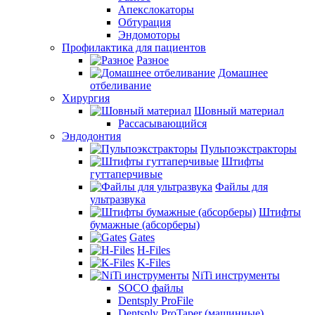
Апекслокаторы
Обтурация
Эндомоторы
Профилактика для пациентов
Разное
Домашнее
отбеливание
Хирургия
Шовный материал
Рассасывающийся
Эндодонтия
Пульпоэкстракторы
Штифты
гуттаперчивые
Файлы для
ультразвука
Штифты
бумажные (абсорберы)
Gates
H-Files
K-Files
NiTi инструменты
SOCO файлы
Dentsply ProFile
Dentsply ProTaper (машинные)