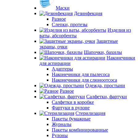
Маски
Дезинфекция
Разное
Слепки, протезы
Изделия из
ваты, абсорбенты
Защитные
экраны, очки
Шапочки, бахилы
Наконечники
для аспирации
Адаптеры
Наконечники для пылесоса
Наконечники для слюноотсоса
Одежда, простыни
Разное
Салфетки, фартуки
Салфетки в коробке
Фартуки в рулоне
Стерилизация
Пакеты бумажные
Журналы
Пакеты комбинированные
Рулоны