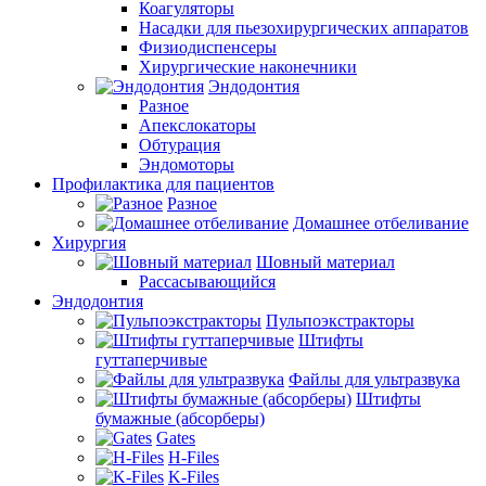
Коагуляторы
Насадки для пьезохирургических аппаратов
Физиодиспенсеры
Хирургические наконечники
Эндодонтия
Разное
Апекслокаторы
Обтурация
Эндомоторы
Профилактика для пациентов
Разное
Домашнее отбеливание
Хирургия
Шовный материал
Рассасывающийся
Эндодонтия
Пульпоэкстракторы
Штифты
гуттаперчивые
Файлы для ультразвука
Штифты
бумажные (абсорберы)
Gates
H-Files
K-Files