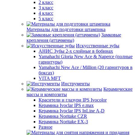
2 класс
3 класс
4 класс
5 класс
Материалы для подготовки штампика
Замковые
крепления (аттачмены)
Искусственные зубы
АНИС Зубы 2-х слойные в бобинах
Yamahachi Gloria New Ace & Naperce (полные
гарнитуры)
Yamahachi New Ace / Million (20 гарнитуров в
боксах)
VITA MFT
Инструменты
Керамические
массы и композиты
Красители и глазури IPS Ivocolor
Керамика Ivoclar IPS e.max
Керамика Ivoclar IPS InLine A-D
Керамика Noritake CZR
Керамика Noritake EX-3
Разное