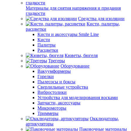
Материалы для снятия напряжения и придания
гладкости
Средства для изоляции
Кисти, палитры,
расцветки
Кисти и аксессуары Smile Line
Кисти
Палитры
Расцветки
Кюветы, бюгеля
Трегеры
Оборудование
Вакуумформеры
Горелки
Пылесосы и боксы
Сверлильные устройства
Вибростолики
Устройства для моделирования восками
Запчасти, аксессуары
Микромоторы
Триммеры
Окклюдаторы,
артикуляторы
Паковочные материалы