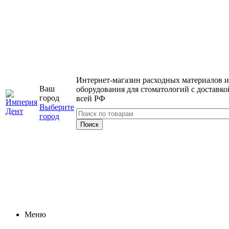
Интернет-магазин расходных материалов и
Ваш
оборудования для стоматологий с доставко
город
всей РФ
Выберите
город
Меню