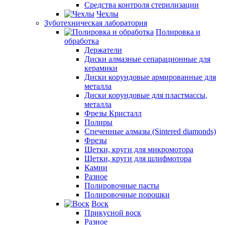
Средства контроля стерилизации
Чехлы
Зуботехническая лаборатория
Полировка и
обработка
Держатели
Диски алмазные сепарационные для
керамики
Диски корундовые армированные для
металла
Диски корундовые для пластмассы,
металла
Фрезы Кристалл
Полиры
Спеченные алмазы (Sintered diamonds)
Фрезы
Щетки, круги для микромотора
Щетки, круги для шлифмотора
Камни
Разное
Полировочные пасты
Полировочные порошки
Воск
Прикусной воск
Разное