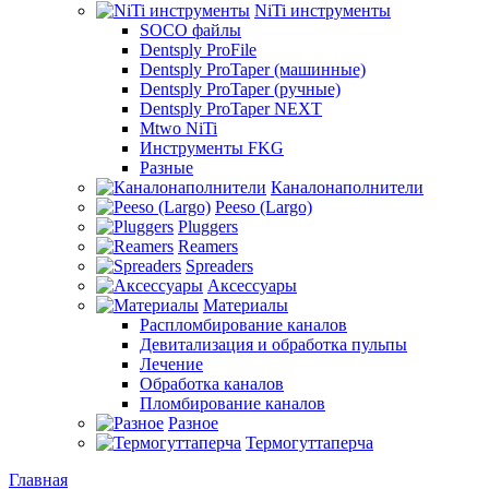
NiTi инструменты
SOCO файлы
Dentsply ProFile
Dentsply ProTaper (машинные)
Dentsply ProTaper (ручные)
Dentsply ProTaper NEXT
Mtwo NiTi
Инструменты FKG
Разные
Каналонаполнители
Peeso (Largo)
Pluggers
Reamers
Spreaders
Аксессуары
Материалы
Распломбирование каналов
Девитализация и обработка пульпы
Лечение
Обработка каналов
Пломбирование каналов
Разное
Термогуттаперча
Главная