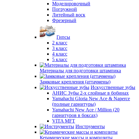
Моделировочный
Погружной
Литейный воск
Фрезерный
Гипсы
2 класс
3 класс
4 класс
5 класс
Материалы для подготовки штампика
Замковые крепления (аттачмены)
Искусственные зубы
АНИС Зубы 2-х слойные в бобинах
Yamahachi Gloria New Ace & Naperce
(полные гарнитуры)
Yamahachi New Ace / Million (20
гарнитуров в боксах)
VITA MFT
Инструменты
Керамические массы и композиты