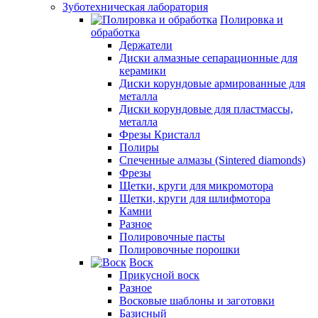
Зуботехническая лаборатория
Полировка и
обработка
Держатели
Диски алмазные сепарационные для
керамики
Диски корундовые армированные для
металла
Диски корундовые для пластмассы,
металла
Фрезы Кристалл
Полиры
Спеченные алмазы (Sintered diamonds)
Фрезы
Щетки, круги для микромотора
Щетки, круги для шлифмотора
Камни
Разное
Полировочные пасты
Полировочные порошки
Воск
Прикусной воск
Разное
Восковые шаблоны и заготовки
Базисный