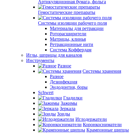
Артикуляционная бумага, фольга
Гемостатические препараты
Системы изоляции рабочего поля
Материалы для ретракции
Роторасширители
Матрицы, клинья
Ретракционные нити
Система Коффердам
Иглы, шприцы для каналов
Инструменты
Разное
Системы хранения
Разное
Дезинфекция
Эндодонтия, боры
Schwert
Гладилки
Зажимы
Зеркала
Зонды
Иглодержатели
Коронкосниматели
Крампонные щипцы