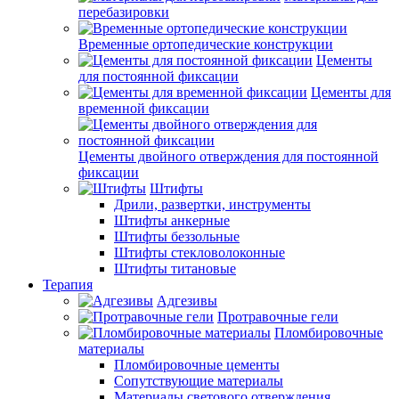
перебазировки
Временные ортопедические конструкции
Цементы
для постоянной фиксации
Цементы для
временной фиксации
Цементы двойного отверждения для постоянной
фиксации
Штифты
Дрили, развертки, инструменты
Штифты анкерные
Штифты беззольные
Штифты стекловолоконные
Штифты титановые
Терапия
Адгезивы
Протравочные гели
Пломбировочные
материалы
Пломбировочные цементы
Сопутствующие материалы
Материалы светового отверждения