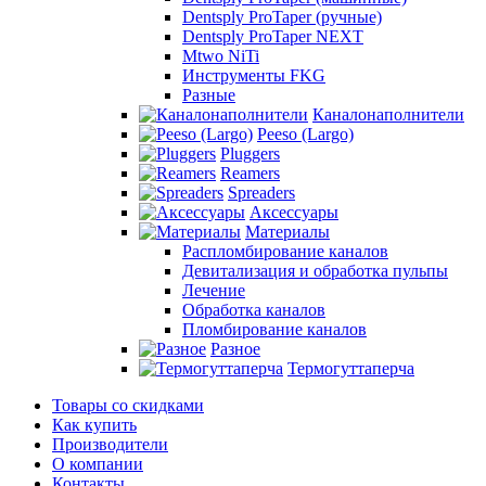
Dentsply ProTaper (ручные)
Dentsply ProTaper NEXT
Mtwo NiTi
Инструменты FKG
Разные
Каналонаполнители
Peeso (Largo)
Pluggers
Reamers
Spreaders
Аксессуары
Материалы
Распломбирование каналов
Девитализация и обработка пульпы
Лечение
Обработка каналов
Пломбирование каналов
Разное
Термогуттаперча
Товары со скидками
Как купить
Производители
О компании
Контакты