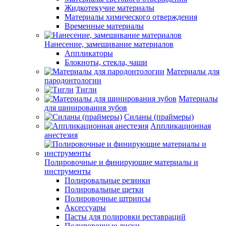
Жидкотекучие материалы
Материалы химического отверждения
Временные материалы
Нанесение, замешивание материалов
Аппликаторы
Блокноты, стекла, чаши
Материалы для
пародонтологии
Тигли
Материалы
для шинирования зубов
Силаны (праймеры)
Аппликационная
анестезия
Полировочные и финирующие материалы и
инструменты
Полировальные резинки
Полировальные щетки
Полировочные штрипсы
Аксессуары
Пасты для полировки реставраций
Полировочные диски