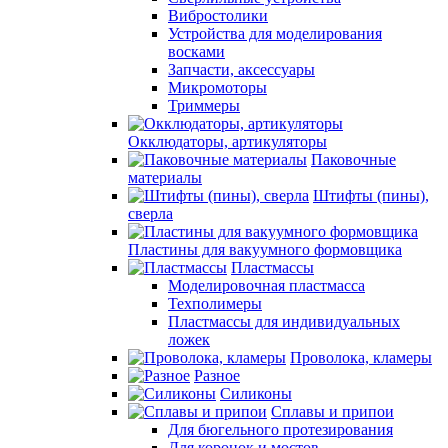
Вибростолики
Устройства для моделирования
восками
Запчасти, аксессуары
Микромоторы
Триммеры
Окклюдаторы, артикуляторы
Паковочные
материалы
Штифты (пины),
сверла
Пластины для вакуумного формовщика
Пластмассы
Моделировочная пластмасса
Техполимеры
Пластмассы для индивидуальных
ложек
Проволока, кламеры
Разное
Силиконы
Сплавы и припои
Для бюгельного протезирования
Для коронок и мостов