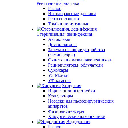
Рентгенодиагностика
Разное
Интраоральные датчики
Рентген-защита
Трубки портативные
Стерилизация, дезинфекция
Автоклавы
Дистилляторы
Запечатывающие устройства
(ламинаторы)
Очистка и смазка наконечников
Рециркуляторы, облучатели
Сухожары
УЗ-Мойки
УФ-камеры
Хирургия
Ирригационные трубки
Коагуляторы
Насадки для пьезохирургических
аппаратов
Физиодиспенсеры
Хирургические наконечники
Эндодонтия
Разное