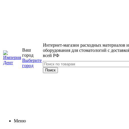
Интернет-магазин расходных материалов и
Ваш
оборудования для стоматологий с доставко
город
всей РФ
Выберите
город
Меню