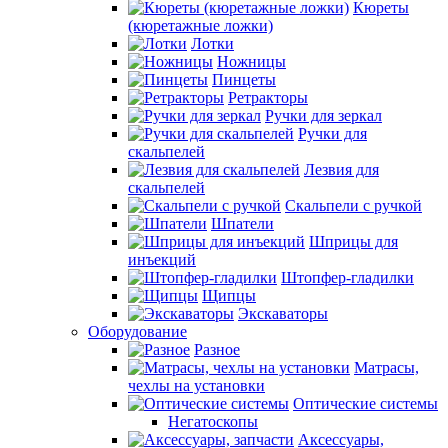
Кюреты
(кюретажные ложки)
Лотки
Ножницы
Пинцеты
Ретракторы
Ручки для зеркал
Ручки для
скальпелей
Лезвия для
скальпелей
Скальпели с ручкой
Шпатели
Шприцы для
инъекций
Штопфер-гладилки
Щипцы
Экскаваторы
Оборудование
Разное
Матрасы,
чехлы на установки
Оптические системы
Негатоскопы
Аксессуары,