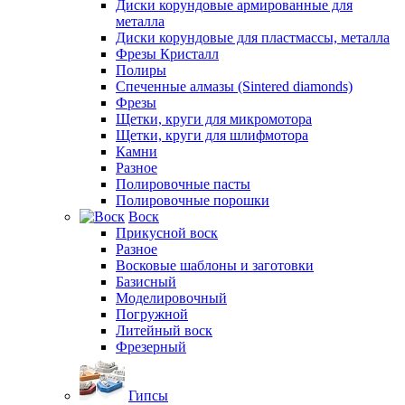
Диски корундовые армированные для
металла
Диски корундовые для пластмассы, металла
Фрезы Кристалл
Полиры
Спеченные алмазы (Sintered diamonds)
Фрезы
Щетки, круги для микромотора
Щетки, круги для шлифмотора
Камни
Разное
Полировочные пасты
Полировочные порошки
Воск
Прикусной воск
Разное
Восковые шаблоны и заготовки
Базисный
Моделировочный
Погружной
Литейный воск
Фрезерный
Гипсы