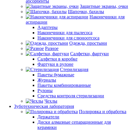
абсорбенты
Защитные экраны, очки
Шапочки, бахилы
Наконечники для
аспирации
Адаптеры
Наконечники для пылесоса
Наконечники для слюноотсоса
Одежда, простыни
Разное
Салфетки, фартуки
Салфетки в коробке
Фартуки в рулоне
Стерилизация
Пакеты бумажные
Журналы
Пакеты комбинированные
Рулоны
Средства контроля стерилизации
Чехлы
Зуботехническая лаборатория
Полировка и обработка
Держатели
Диски алмазные сепарационные для
керамики