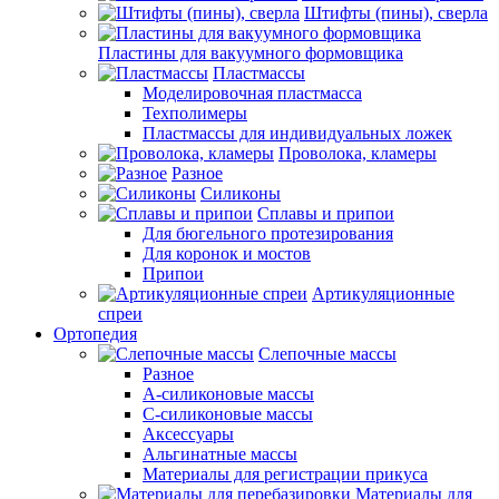
Штифты (пины), сверла
Пластины для вакуумного формовщика
Пластмассы
Моделировочная пластмасса
Техполимеры
Пластмассы для индивидуальных ложек
Проволока, кламеры
Разное
Силиконы
Сплавы и припои
Для бюгельного протезирования
Для коронок и мостов
Припои
Артикуляционные
спреи
Ортопедия
Слепочные массы
Разное
А-силиконовые массы
С-силиконовые массы
Аксессуары
Альгинатные массы
Материалы для регистрации прикуса
Материалы для