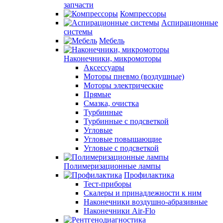
запчасти
Компрессоры
Аспирационные
системы
Мебель
Наконечники, микромоторы
Аксессуары
Моторы пневмо (воздушные)
Моторы электрические
Прямые
Смазка, очистка
Турбинные
Турбинные с подсветкой
Угловые
Угловые повышающие
Угловые с подсветкой
Полимеризационные лампы
Профилактика
Тест-приборы
Скалеры и принадлежности к ним
Наконечники воздушно-абразивные
Наконечники Air-Flo