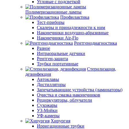
Угловые с подсветкой
Полимеризационные лампы
Профилактика
Тест-приборы
Скалеры и принадлежности к ним
Наконечники воздушно-абразивные
Наконечники Air-Flo
Рентгенодиагностика
Разное
Интраоральные датчики
Рентген-защита
Трубки портативные
Стерилизация,
дезинфекция
Автоклавы
Дистилляторы
Запечатывающие устройства (ламинаторы)
Очистка и смазка наконечников
Рециркуляторы, облучатели
Сухожары
УЗ-Мойки
УФ-камеры
Хирургия
Ирригационные трубки