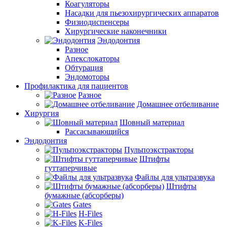
Коагуляторы
Насадки для пьезохирургических аппаратов
Физиодиспенсеры
Хирургические наконечники
Эндодонтия
Разное
Апекслокаторы
Обтурация
Эндомоторы
Профилактика для пациентов
Разное
Домашнее отбеливание
Хирургия
Шовный материал
Рассасывающийся
Эндодонтия
Пульпоэкстракторы
Штифты
гуттаперчивые
Файлы для ультразвука
Штифты
бумажные (абсорберы)
Gates
H-Files
K-Files