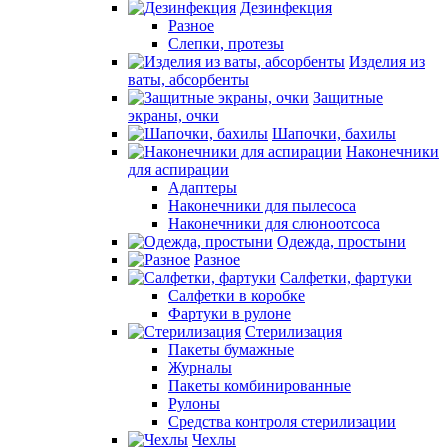
Дезинфекция
Разное
Слепки, протезы
Изделия из
ваты, абсорбенты
Защитные
экраны, очки
Шапочки, бахилы
Наконечники
для аспирации
Адаптеры
Наконечники для пылесоса
Наконечники для слюноотсоса
Одежда, простыни
Разное
Салфетки, фартуки
Салфетки в коробке
Фартуки в рулоне
Стерилизация
Пакеты бумажные
Журналы
Пакеты комбинированные
Рулоны
Средства контроля стерилизации
Чехлы