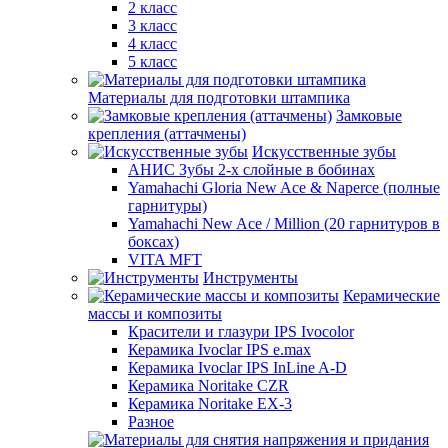
2 класс
3 класс
4 класс
5 класс
Материалы для подготовки штампика
Замковые
крепления (аттачмены)
Искусственные зубы
АНИС Зубы 2-х слойные в бобинах
Yamahachi Gloria New Ace & Naperce (полные
гарнитуры)
Yamahachi New Ace / Million (20 гарнитуров в
боксах)
VITA MFT
Инструменты
Керамические
массы и композиты
Красители и глазури IPS Ivocolor
Керамика Ivoclar IPS e.max
Керамика Ivoclar IPS InLine A-D
Керамика Noritake CZR
Керамика Noritake EX-3
Разное