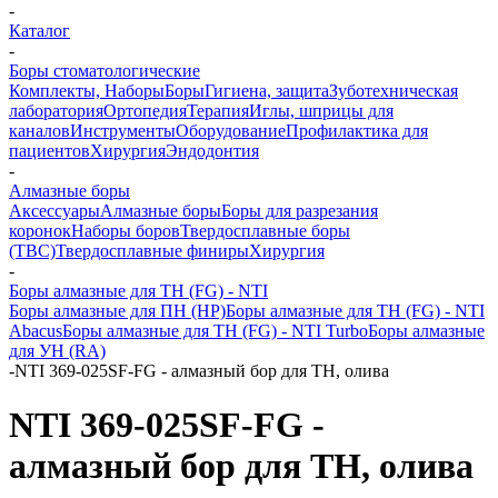
-
Каталог
-
Боры стоматологические
Комплекты, Наборы
Боры
Гигиена, защита
Зуботехническая
лаборатория
Ортопедия
Терапия
Иглы, шприцы для
каналов
Инструменты
Оборудование
Профилактика для
пациентов
Хирургия
Эндодонтия
-
Алмазные боры
Аксессуары
Алмазные боры
Боры для разрезания
коронок
Наборы боров
Твердосплавные боры
(ТВС)
Твердосплавные финиры
Хирургия
-
Боры алмазные для ТН (FG) - NTI
Боры алмазные для ПН (HP)
Боры алмазные для ТН (FG) - NTI
Abacus
Боры алмазные для ТН (FG) - NTI Turbo
Боры алмазные
для УН (RA)
-
NTI 369-025SF-FG - алмазный бор для ТН, олива
NTI 369-025SF-FG -
алмазный бор для ТН, олива