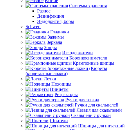
Разное
Системы хранения
Разное
Дезинфекция
Эндодонтия, боры
Schwert
Гладилки
Зажимы
Зеркала
Зонды
Иглодержатели
Коронкосниматели
Крампонные щипцы
Кюреты
(кюретажные ложки)
Лотки
Ножницы
Пинцеты
Ретракторы
Ручки для зеркал
Ручки для скальпелей
Лезвия для скальпелей
Скальпели с ручкой
Шпатели
Шприцы для инъекций