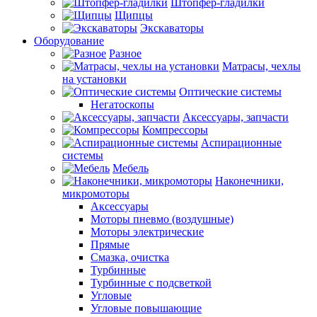
Штопфер-гладилки
Щипцы
Экскаваторы
Оборудование
Разное
Матрасы, чехлы
на установки
Оптические системы
Негатоскопы
Аксессуары, запчасти
Компрессоры
Аспирационные
системы
Мебель
Наконечники,
микромоторы
Аксессуары
Моторы пневмо (воздушные)
Моторы электрические
Прямые
Смазка, очистка
Турбинные
Турбинные с подсветкой
Угловые
Угловые повышающие