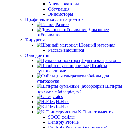
Апекслокаторы
Обтурация
Эндомоторы
Профилактика для пациентов
Разное
Домашнее
отбеливание
Хирургия
Шовный материал
Рассасывающийся
Эндодонтия
Пульпоэкстракторы
Штифты
гуттаперчивые
Файлы для
ультразвука
Штифты
бумажные (абсорберы)
Gates
H-Files
K-Files
NiTi инструменты
SOCO файлы
Dentsply ProFile
Dentsply ProTaper (машинные)