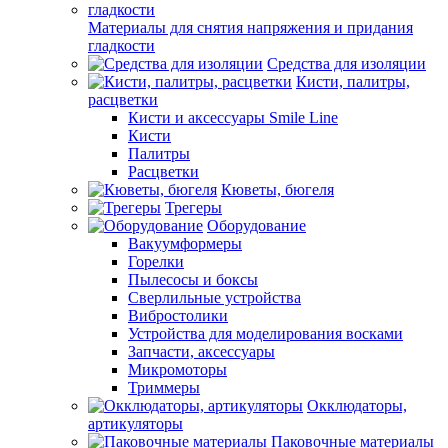
Материалы для снятия напряжения и придания
гладкости
Средства для изоляции
Кисти, палитры,
расцветки
Кисти и аксессуары Smile Line
Кисти
Палитры
Расцветки
Кюветы, бюгеля
Трегеры
Оборудование
Вакуумформеры
Горелки
Пылесосы и боксы
Сверлильные устройства
Вибростолики
Устройства для моделирования восками
Запчасти, аксессуары
Микромоторы
Триммеры
Окклюдаторы,
артикуляторы
Паковочные материалы