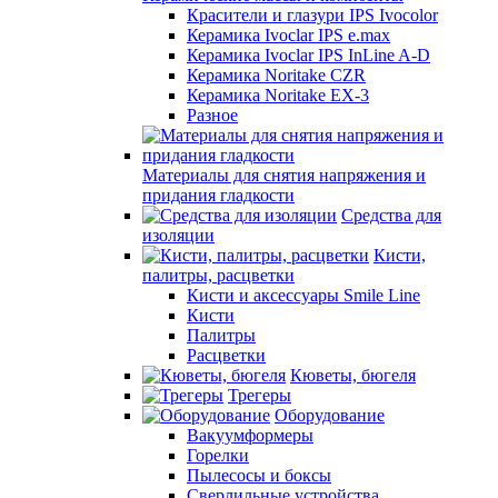
Красители и глазури IPS Ivocolor
Керамика Ivoclar IPS e.max
Керамика Ivoclar IPS InLine A-D
Керамика Noritake CZR
Керамика Noritake EX-3
Разное
Материалы для снятия напряжения и
придания гладкости
Средства для
изоляции
Кисти,
палитры, расцветки
Кисти и аксессуары Smile Line
Кисти
Палитры
Расцветки
Кюветы, бюгеля
Трегеры
Оборудование
Вакуумформеры
Горелки
Пылесосы и боксы
Сверлильные устройства