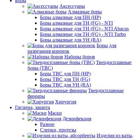
Боры
Аксессуары
Алмазные боры
Боры алмазные для ПН (HP)
Боры алмазные для ТН (FG) - NTI
Боры алмазные для ТН (FG) - NTI Abacus
Боры алмазные для ТН (FG) - NTI Turbo
Боры алмазные для УН (RA)
Боры для
разрезания коронок
Наборы боров
Твердосплавные
боры (ТВС)
Боры ТВС для ПН (HP)
Боры ТВС для ТН (FG)
Боры ТВС для УН (RA)
Твердосплавные
финиры
Хирургия
Гигиена, защита
Маски
Дезинфекция
Разное
Слепки, протезы
Изделия из ваты,