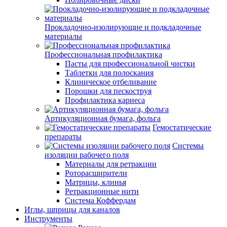
Прокладочно-изолирующие и подкладочные
материалы
Профессиональная профилактика
Пасты для профессиональной чистки
Таблетки для полоскания
Клиническое отбеливание
Порошки для пескоструя
Профилактика кариеса
Артикуляционная бумага, фольга
Гемостатические
препараты
Системы
изоляции рабочего поля
Материалы для ретракции
Роторасширители
Матрицы, клинья
Ретракционные нити
Система Коффердам
Иглы, шприцы для каналов
Инструменты