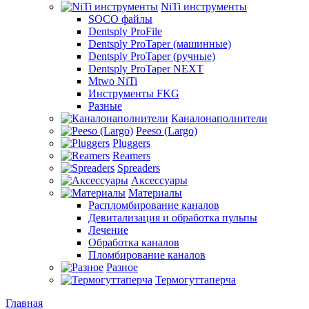
NiTi инструменты
SOCO файлы
Dentsply ProFile
Dentsply ProTaper (машинные)
Dentsply ProTaper (ручные)
Dentsply ProTaper NEXT
Mtwo NiTi
Инструменты FKG
Разные
Каналонаполнители
Peeso (Largo)
Pluggers
Reamers
Spreaders
Аксессуары
Материалы
Распломбирование каналов
Девитализация и обработка пульпы
Лечение
Обработка каналов
Пломбирование каналов
Разное
Термогуттаперча
Главная