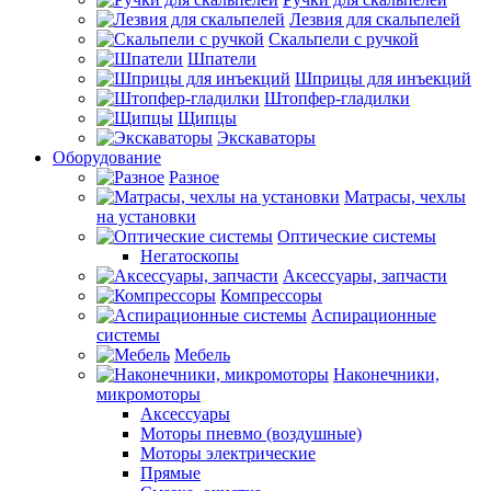
Лезвия для скальпелей
Скальпели с ручкой
Шпатели
Шприцы для инъекций
Штопфер-гладилки
Щипцы
Экскаваторы
Оборудование
Разное
Матрасы, чехлы
на установки
Оптические системы
Негатоскопы
Аксессуары, запчасти
Компрессоры
Аспирационные
системы
Мебель
Наконечники,
микромоторы
Аксессуары
Моторы пневмо (воздушные)
Моторы электрические
Прямые