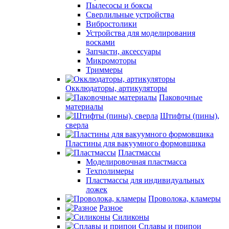
Пылесосы и боксы
Сверлильные устройства
Вибростолики
Устройства для моделирования
восками
Запчасти, аксессуары
Микромоторы
Триммеры
Окклюдаторы, артикуляторы
Паковочные
материалы
Штифты (пины),
сверла
Пластины для вакуумного формовщика
Пластмассы
Моделировочная пластмасса
Техполимеры
Пластмассы для индивидуальных
ложек
Проволока, кламеры
Разное
Силиконы
Сплавы и припои