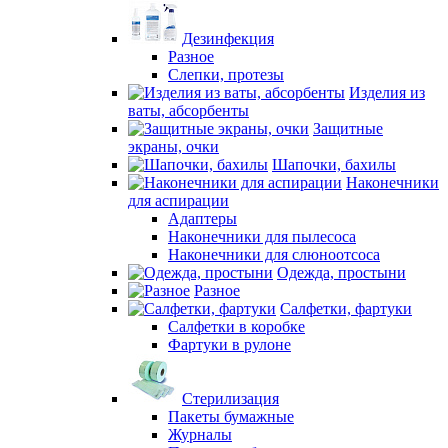
Дезинфекция
Разное
Слепки, протезы
Изделия из
ваты, абсорбенты
Защитные
экраны, очки
Шапочки, бахилы
Наконечники
для аспирации
Адаптеры
Наконечники для пылесоса
Наконечники для слюноотсоса
Одежда, простыни
Разное
Салфетки, фартуки
Салфетки в коробке
Фартуки в рулоне
Стерилизация
Пакеты бумажные
Журналы