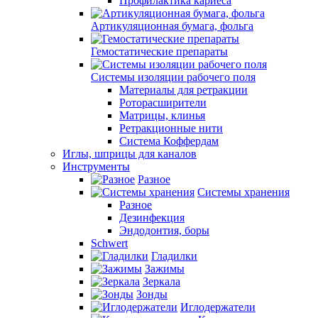
Профилактика кариеса
Артикуляционная бумага, фольга
Гемостатические препараты
Системы изоляции рабочего поля
Материалы для ретракции
Роторасширители
Матрицы, клинья
Ретракционные нити
Система Коффердам
Иглы, шприцы для каналов
Инструменты
Разное
Системы хранения
Разное
Дезинфекция
Эндодонтия, боры
Schwert
Гладилки
Зажимы
Зеркала
Зонды
Иглодержатели