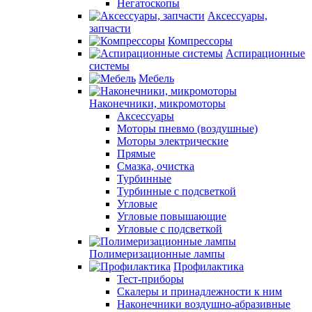
Негатоскопы
Аксессуары,
запчасти
Компрессоры
Аспирационные
системы
Мебель
Наконечники, микромоторы
Аксессуары
Моторы пневмо (воздушные)
Моторы электрические
Прямые
Смазка, очистка
Турбинные
Турбинные с подсветкой
Угловые
Угловые повышающие
Угловые с подсветкой
Полимеризационные лампы
Профилактика
Тест-приборы
Скалеры и принадлежности к ним
Наконечники воздушно-абразивные