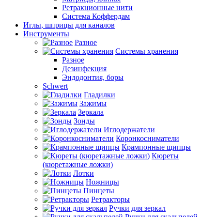
Ретракционные нити
Система Коффердам
Иглы, шприцы для каналов
Инструменты
Разное
Системы хранения
Разное
Дезинфекция
Эндодонтия, боры
Schwert
Гладилки
Зажимы
Зеркала
Зонды
Иглодержатели
Коронкосниматели
Крампонные щипцы
Кюреты
(кюретажные ложки)
Лотки
Ножницы
Пинцеты
Ретракторы
Ручки для зеркал
Ручки для скальпелей