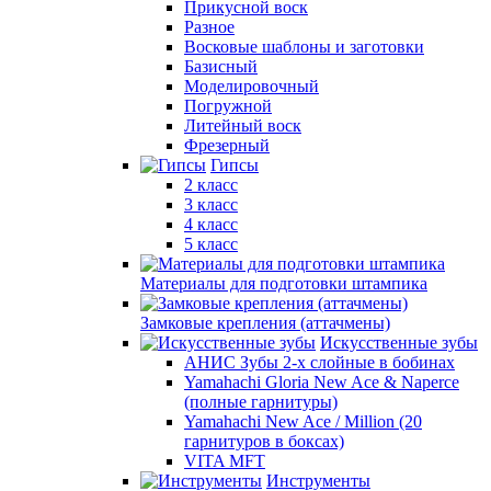
Прикусной воск
Разное
Восковые шаблоны и заготовки
Базисный
Моделировочный
Погружной
Литейный воск
Фрезерный
Гипсы
2 класс
3 класс
4 класс
5 класс
Материалы для подготовки штампика
Замковые крепления (аттачмены)
Искусственные зубы
АНИС Зубы 2-х слойные в бобинах
Yamahachi Gloria New Ace & Naperce
(полные гарнитуры)
Yamahachi New Ace / Million (20
гарнитуров в боксах)
VITA MFT
Инструменты