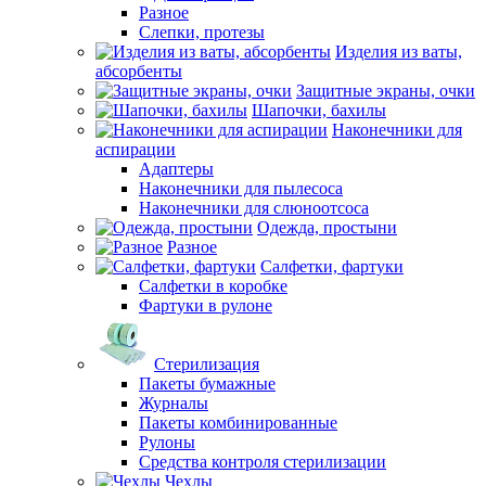
Разное
Слепки, протезы
Изделия из ваты,
абсорбенты
Защитные экраны, очки
Шапочки, бахилы
Наконечники для
аспирации
Адаптеры
Наконечники для пылесоса
Наконечники для слюноотсоса
Одежда, простыни
Разное
Салфетки, фартуки
Салфетки в коробке
Фартуки в рулоне
Стерилизация
Пакеты бумажные
Журналы
Пакеты комбинированные
Рулоны
Средства контроля стерилизации
Чехлы