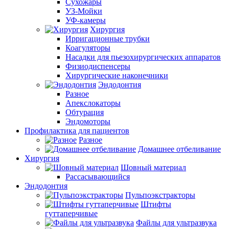
Сухожары
УЗ-Мойки
УФ-камеры
Хирургия
Ирригационные трубки
Коагуляторы
Насадки для пьезохирургических аппаратов
Физиодиспенсеры
Хирургические наконечники
Эндодонтия
Разное
Апекслокаторы
Обтурация
Эндомоторы
Профилактика для пациентов
Разное
Домашнее отбеливание
Хирургия
Шовный материал
Рассасывающийся
Эндодонтия
Пульпоэкстракторы
Штифты
гуттаперчивые
Файлы для ультразвука