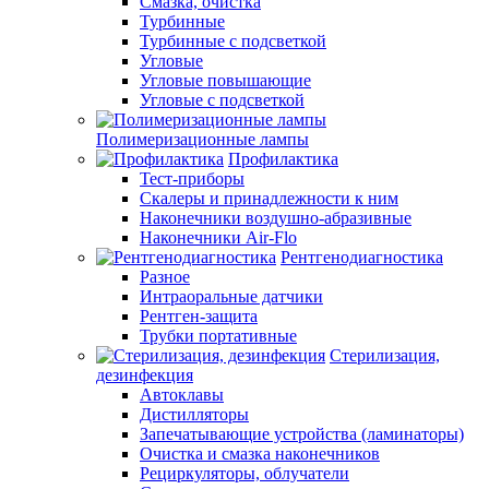
Смазка, очистка
Турбинные
Турбинные с подсветкой
Угловые
Угловые повышающие
Угловые с подсветкой
Полимеризационные лампы
Профилактика
Тест-приборы
Скалеры и принадлежности к ним
Наконечники воздушно-абразивные
Наконечники Air-Flo
Рентгенодиагностика
Разное
Интраоральные датчики
Рентген-защита
Трубки портативные
Стерилизация,
дезинфекция
Автоклавы
Дистилляторы
Запечатывающие устройства (ламинаторы)
Очистка и смазка наконечников
Рециркуляторы, облучатели