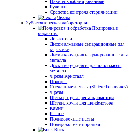
Пакеты комбинированные
Рулоны
Средства контроля стерилизации
Чехлы
Зуботехническая лаборатория
Полировка и
обработка
Держатели
Диски алмазные сепарационные для
керамики
Диски корундовые армированные для
металла
Диски корундовые для пластмассы,
металла
Фрезы Кристалл
Полиры
Спеченные алмазы (Sintered diamonds)
Фрезы
Щетки, круги для микромотора
Щетки, круги для шлифмотора
Камни
Разное
Полировочные пасты
Полировочные порошки
Воск