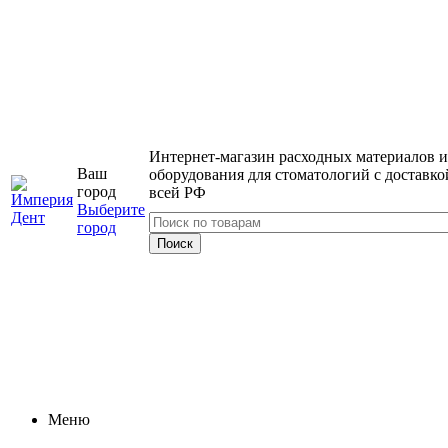
Интернет-магазин расходных материалов и
Ваш
оборудования для стоматологий с доставко
город
всей РФ
Выберите
город
Меню