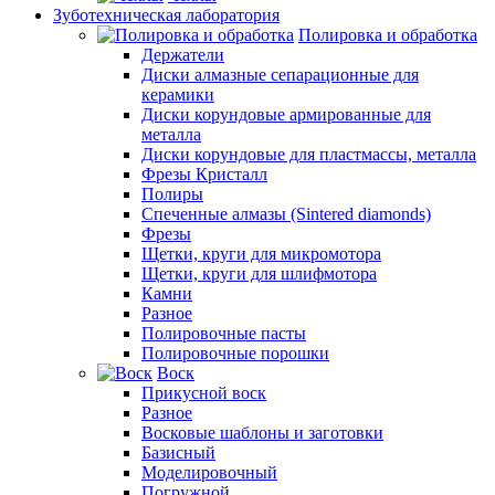
Зуботехническая лаборатория
Полировка и обработка
Держатели
Диски алмазные сепарационные для
керамики
Диски корундовые армированные для
металла
Диски корундовые для пластмассы, металла
Фрезы Кристалл
Полиры
Спеченные алмазы (Sintered diamonds)
Фрезы
Щетки, круги для микромотора
Щетки, круги для шлифмотора
Камни
Разное
Полировочные пасты
Полировочные порошки
Воск
Прикусной воск
Разное
Восковые шаблоны и заготовки
Базисный
Моделировочный
Погружной