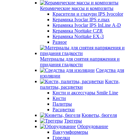
Керамические массы и композиты
Красители и глазури IPS Ivocolor
Керамика Ivoclar IPS e.max
Керамика Ivoclar IPS InLine A-D
Керамика Noritake CZR
Керамика Noritake EX-3
Разное
Материалы для снятия напряжения и
придания гладкости
Средства для
изоляции
Кисти,
палитры, расцветки
Кисти и аксессуары Smile Line
Кисти
Палитры
Расцветки
Кюветы, бюгеля
Трегеры
Оборудование
Вакуумформеры
Горелки