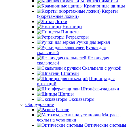
Коронкосниматели
Крампонные щипцы
Кюреты
(кюретажные ложки)
Лотки
Ножницы
Пинцеты
Ретракторы
Ручки для зеркал
Ручки для
скальпелей
Лезвия для
скальпелей
Скальпели с ручкой
Шпатели
Шприцы для
инъекций
Штопфер-гладилки
Щипцы
Экскаваторы
Оборудование
Разное
Матрасы,
чехлы на установки
Оптические системы