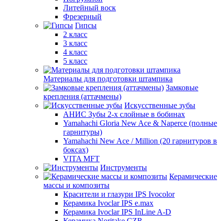
Литейный воск
Фрезерный
Гипсы
2 класс
3 класс
4 класс
5 класс
Материалы для подготовки штампика
Замковые
крепления (аттачмены)
Искусственные зубы
АНИС Зубы 2-х слойные в бобинах
Yamahachi Gloria New Ace & Naperce (полные
гарнитуры)
Yamahachi New Ace / Million (20 гарнитуров в
боксах)
VITA MFT
Инструменты
Керамические
массы и композиты
Красители и глазури IPS Ivocolor
Керамика Ivoclar IPS e.max
Керамика Ivoclar IPS InLine A-D
Керамика Noritake CZR