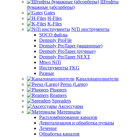
Штифты
бумажные (абсорберы)
Gates
H-Files
K-Files
NiTi инструменты
SOCO файлы
Dentsply ProFile
Dentsply ProTaper (машинные)
Dentsply ProTaper (ручные)
Dentsply ProTaper NEXT
Mtwo NiTi
Инструменты FKG
Разные
Каналонаполнители
Peeso (Largo)
Pluggers
Reamers
Spreaders
Аксессуары
Материалы
Распломбирование каналов
Девитализация и обработка пульпы
Лечение
Обработка каналов