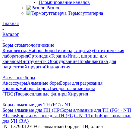
Пломбирование каналов
Разное
Термогуттаперча
Главная
-
Каталог
-
Боры стоматологические
Комплекты, Наборы
Боры
Гигиена, защита
Зуботехническая
лаборатория
Ортопедия
Терапия
Иглы, шприцы для
каналов
Инструменты
Оборудование
Профилактика для
пациентов
Хирургия
Эндодонтия
-
Алмазные боры
Аксессуары
Алмазные боры
Боры для разрезания
коронок
Наборы боров
Твердосплавные боры
(ТВС)
Твердосплавные финиры
Хирургия
-
Боры алмазные для ТН (FG) - NTI
Боры алмазные для ПН (HP)
Боры алмазные для ТН (FG) - NTI
Abacus
Боры алмазные для ТН (FG) - NTI Turbo
Боры алмазные
для УН (RA)
-
NTI 379-012F-FG - алмазный бор для ТН, олива