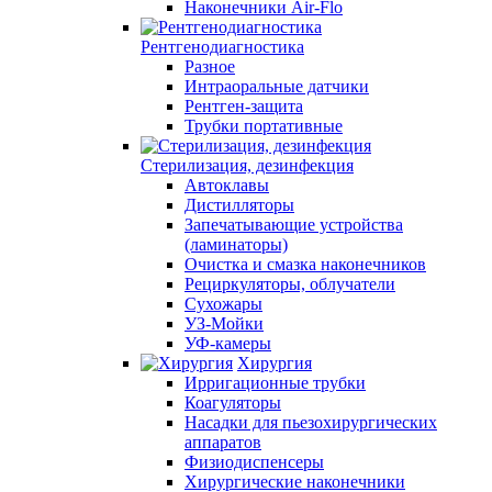
Наконечники Air-Flo
Рентгенодиагностика
Разное
Интраоральные датчики
Рентген-защита
Трубки портативные
Стерилизация, дезинфекция
Автоклавы
Дистилляторы
Запечатывающие устройства
(ламинаторы)
Очистка и смазка наконечников
Рециркуляторы, облучатели
Сухожары
УЗ-Мойки
УФ-камеры
Хирургия
Ирригационные трубки
Коагуляторы
Насадки для пьезохирургических
аппаратов
Физиодиспенсеры
Хирургические наконечники