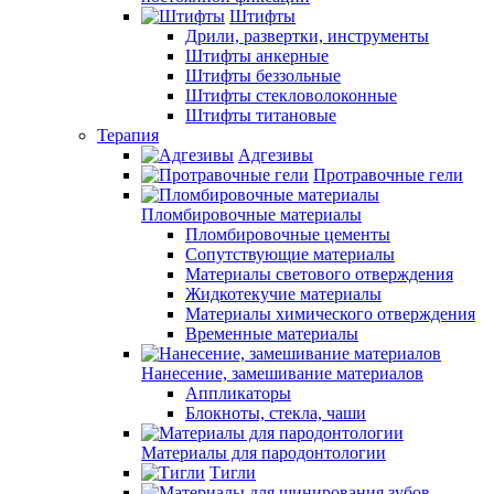
Штифты
Дрили, развертки, инструменты
Штифты анкерные
Штифты беззольные
Штифты стекловолоконные
Штифты титановые
Терапия
Адгезивы
Протравочные гели
Пломбировочные материалы
Пломбировочные цементы
Сопутствующие материалы
Материалы светового отверждения
Жидкотекучие материалы
Материалы химического отверждения
Временные материалы
Нанесение, замешивание материалов
Аппликаторы
Блокноты, стекла, чаши
Материалы для пародонтологии
Тигли