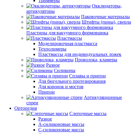
Триммеры
Окклюдаторы,
артикуляторы
Паковочные материалы
Штифты (пины), сверла
Пластины для вакуумного формовщика
Пластмассы
Моделировочная пластмасса
Техполимеры
Пластмассы для индивидуальных ложек
Проволока, кламеры
Разное
Силиконы
Сплавы и припои
Для бюгельного протезирования
Для коронок и мостов
Припои
Артикуляционные
спреи
Ортопедия
Слепочные массы
Разное
А-силиконовые массы
С-силиконовые массы