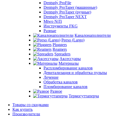
Dentsply ProFile
Dentsply ProTaper (машинные)
Dentsply ProTaper (ручные)
Dentsply ProTaper NEXT
Mtwo NiTi
Инструменты FKG
Разные
Каналонаполнители
Peeso (Largo)
Pluggers
Reamers
Spreaders
Аксессуары
Материалы
Распломбирование каналов
Девитализация и обработка пульпы
Лечение
Обработка каналов
Пломбирование каналов
Разное
Термогуттаперча
Товары со скидками
Как купить
Производители