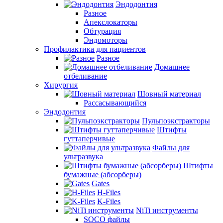
Эндодонтия
Разное
Апекслокаторы
Обтурация
Эндомоторы
Профилактика для пациентов
Разное
Домашнее
отбеливание
Хирургия
Шовный материал
Рассасывающийся
Эндодонтия
Пульпоэкстракторы
Штифты
гуттаперчивые
Файлы для
ультразвука
Штифты
бумажные (абсорберы)
Gates
H-Files
K-Files
NiTi инструменты
SOCO файлы