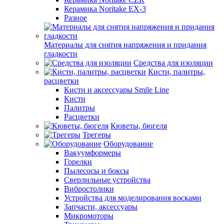
Керамика Noritake EX-3
Разное
Материалы для снятия напряжения и придания
гладкости
Средства для изоляции
Кисти, палитры,
расцветки
Кисти и аксессуары Smile Line
Кисти
Палитры
Расцветки
Кюветы, бюгеля
Трегеры
Оборудование
Вакуумформеры
Горелки
Пылесосы и боксы
Сверлильные устройства
Вибростолики
Устройства для моделирования восками
Запчасти, аксессуары
Микромоторы