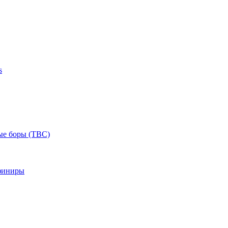
s
ые боры (ТВС)
финиры