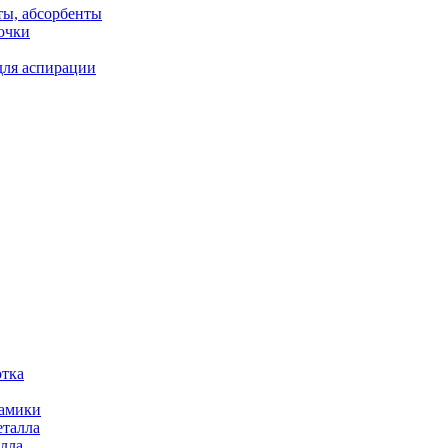
ты, абсорбенты
очки
для аспирации
отка
рамики
еталла
алла