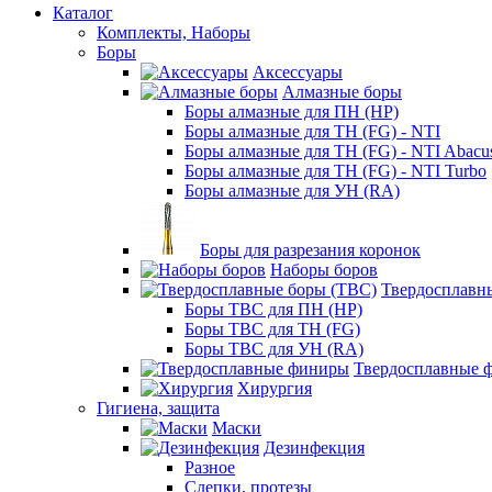
Каталог
Комплекты, Наборы
Боры
Аксессуары
Алмазные боры
Боры алмазные для ПН (HP)
Боры алмазные для ТН (FG) - NTI
Боры алмазные для ТН (FG) - NTI Abacu
Боры алмазные для ТН (FG) - NTI Turbo
Боры алмазные для УН (RA)
Боры для разрезания коронок
Наборы боров
Твердосплавн
Боры ТВС для ПН (HP)
Боры ТВС для ТН (FG)
Боры ТВС для УН (RA)
Твердосплавные 
Хирургия
Гигиена, защита
Маски
Дезинфекция
Разное
Слепки, протезы