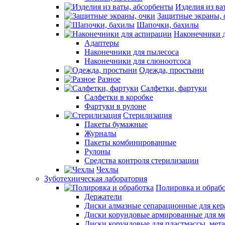
Изделия из ва
Защитные экраны, 
Шапочки, бахилы
Наконечники 
Адаптеры
Наконечники для пылесоса
Наконечники для слюноотсоса
Одежда, простыни
Разное
Салфетки, фартуки
Салфетки в коробке
Фартуки в рулоне
Стерилизация
Пакеты бумажные
Журналы
Пакеты комбинированные
Рулоны
Средства контроля стерилизации
Чехлы
Зуботехническая лаборатория
Полировка и обраб
Держатели
Диски алмазные сепарационные для ке
Диски корундовые армированные для м
Диски корундовые для пластмассы, мет