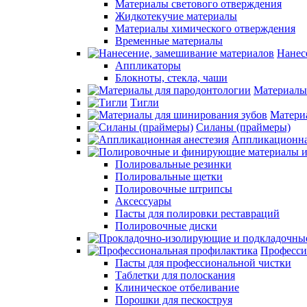
Материалы светового отверждения
Жидкотекучие материалы
Материалы химического отверждения
Временные материалы
Нанес
Аппликаторы
Блокноты, стекла, чаши
Материалы
Тигли
Матери
Силаны (праймеры)
Аппликационна
Полировальные резинки
Полировальные щетки
Полировочные штрипсы
Аксессуары
Пасты для полировки реставраций
Полировочные диски
Професси
Пасты для профессиональной чистки
Таблетки для полоскания
Клиническое отбеливание
Порошки для пескоструя