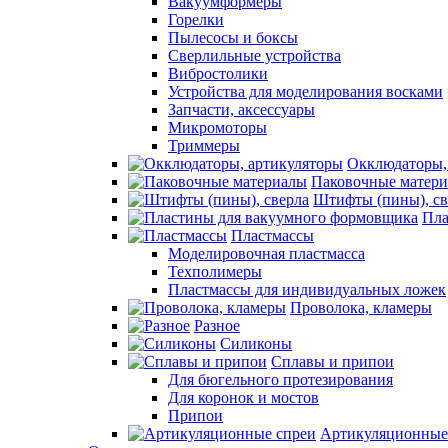
Вакуумформеры
Горелки
Пылесосы и боксы
Сверлильные устройства
Вибростолики
Устройства для моделирования восками
Запчасти, аксессуары
Микромоторы
Триммеры
Окклюдаторы,
Паковочные матер
Штифты (пины), св
Пла
Пластмассы
Моделировочная пластмасса
Техполимеры
Пластмассы для индивидуальных ложек
Проволока, кламеры
Разное
Силиконы
Сплавы и припои
Для бюгельного протезирования
Для коронок и мостов
Припои
Артикуляционные