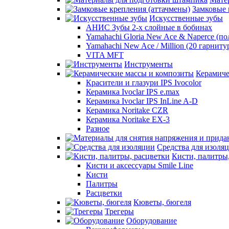
Замковые 
Искусственные зубы
АНИС Зубы 2-х слойные в бобинах
Yamahachi Gloria New Ace & Naperce (п
Yamahachi New Ace / Million (20 гарниту
VITA MFT
Инструменты
Керамиче
Красители и глазури IPS Ivocolor
Керамика Ivoclar IPS e.max
Керамика Ivoclar IPS InLine A-D
Керамика Noritake CZR
Керамика Noritake EX-3
Разное
Средства для изоля
Кисти, палитры
Кисти и аксессуары Smile Line
Кисти
Палитры
Расцветки
Кюветы, бюгеля
Трегеры
Оборудование