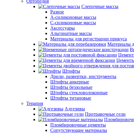
Ортопедия
Слепочные массы
Разное
А-силиконовые массы
С-силиконовые массы
Аксессуары
Альгинатные массы
Материалы для регистрации прикуса
Материалы д
В
Цемент
Цементы
Штифты
Дрили, развертки, инструменты
Штифты анкерные
Штифты беззольные
Штифты стекловолоконные
Штифты титановые
Терапия
Адгезивы
Протравочные гели
Пломбировочн
Пломбировочные цементы
Сопутствующие материалы