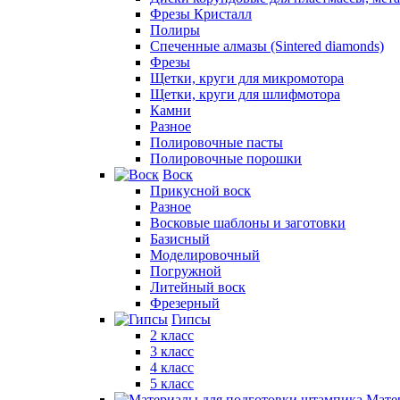
Фрезы Кристалл
Полиры
Спеченные алмазы (Sintered diamonds)
Фрезы
Щетки, круги для микромотора
Щетки, круги для шлифмотора
Камни
Разное
Полировочные пасты
Полировочные порошки
Воск
Прикусной воск
Разное
Восковые шаблоны и заготовки
Базисный
Моделировочный
Погружной
Литейный воск
Фрезерный
Гипсы
2 класс
3 класс
4 класс
5 класс
Мате