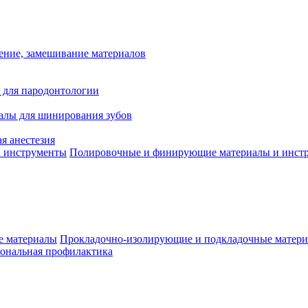
ение, замешивание материалов
 для пародонтологии
алы для шинирования зубов
я анестезия
Полировочные и финирующие материалы и инст
Прокладочно-изолирующие и подкладочные матер
ональная профилактика