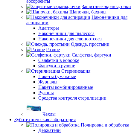
абсорбенты
Защитные экраны, очки
Шапочки, бахилы
Наконечники для
аспирации
Адаптеры
Наконечники для пылесоса
Наконечники для слюноотсоса
Одежда, простыни
Разное
Салфетки, фартуки
Салфетки в коробке
Фартуки в рулоне
Стерилизация
Пакеты бумажные
Журналы
Пакеты комбинированные
Рулоны
Средства контроля стерилизации
Чехлы
Зуботехническая лаборатория
Полировка и обработка
Держатели