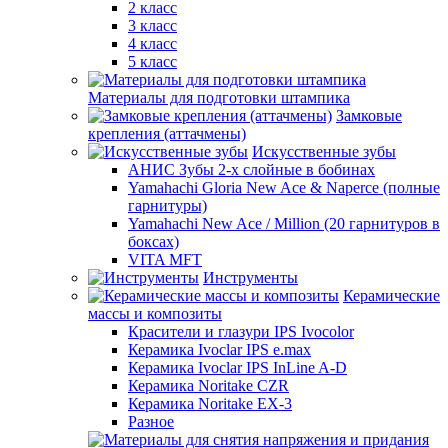
2 класс
3 класс
4 класс
5 класс
Материалы для подготовки штампика
Замковые
крепления (аттачмены)
Искусственные зубы
АНИС Зубы 2-х слойные в бобинах
Yamahachi Gloria New Ace & Naperce (полные
гарнитуры)
Yamahachi New Ace / Million (20 гарнитуров в
боксах)
VITA MFT
Инструменты
Керамические
массы и композиты
Красители и глазури IPS Ivocolor
Керамика Ivoclar IPS e.max
Керамика Ivoclar IPS InLine A-D
Керамика Noritake CZR
Керамика Noritake EX-3
Разное