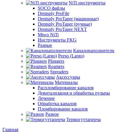
NiTi инструменты
SOCO файлы
Dentsply ProFile
Dentsply ProTaper (машинные)
Dentsply ProTaper (ручные)
Dentsply ProTaper NEXT
Mtwo NiTi
Инструменты FKG
Разные
Каналонаполнители
Peeso (Largo)
Pluggers
Reamers
Spreaders
Аксессуары
Материалы
Распломбирование каналов
Девитализация и обработка пульпы
Лечение
Обработка каналов
Пломбирование каналов
Разное
Термогуттаперча
Главная