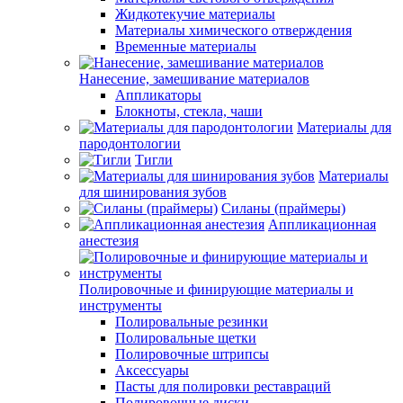
Жидкотекучие материалы
Материалы химического отверждения
Временные материалы
Нанесение, замешивание материалов
Аппликаторы
Блокноты, стекла, чаши
Материалы для
пародонтологии
Тигли
Материалы
для шинирования зубов
Силаны (праймеры)
Аппликационная
анестезия
Полировочные и финирующие материалы и
инструменты
Полировальные резинки
Полировальные щетки
Полировочные штрипсы
Аксессуары
Пасты для полировки реставраций
Полировочные диски