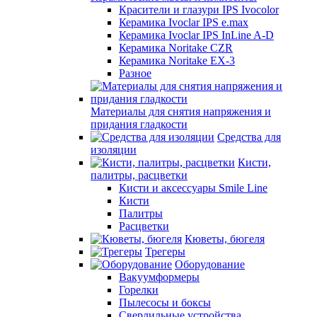
Красители и глазури IPS Ivocolor
Керамика Ivoclar IPS e.max
Керамика Ivoclar IPS InLine A-D
Керамика Noritake CZR
Керамика Noritake EX-3
Разное
Материалы для снятия напряжения и
придания гладкости
Средства для
изоляции
Кисти,
палитры, расцветки
Кисти и аксессуары Smile Line
Кисти
Палитры
Расцветки
Кюветы, бюгеля
Трегеры
Оборудование
Вакуумформеры
Горелки
Пылесосы и боксы
Сверлильные устройства