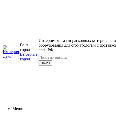
Интернет-магазин расходных материалов и
Ваш
оборудования для стоматологий с доставко
город
всей РФ
Выберите
город
Меню