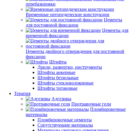
перебазировки
Временные ортопедические конструкции
Цементы
для постоянной фиксации
Цементы для
временной фиксации
Цементы двойного отверждения для постоянной
фиксации
Штифты
Дрили, развертки, инструменты
Штифты анкерные
Штифты беззольные
Штифты стекловолоконные
Штифты титановые
Терапия
Адгезивы
Протравочные гели
Пломбировочные
материалы
Пломбировочные цементы
Сопутствующие материалы
Материалы светового отверждения