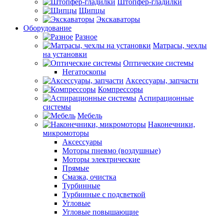
Штопфер-гладилки
Щипцы
Экскаваторы
Оборудование
Разное
Матрасы, чехлы
на установки
Оптические системы
Негатоскопы
Аксессуары, запчасти
Компрессоры
Аспирационные
системы
Мебель
Наконечники,
микромоторы
Аксессуары
Моторы пневмо (воздушные)
Моторы электрические
Прямые
Смазка, очистка
Турбинные
Турбинные с подсветкой
Угловые
Угловые повышающие