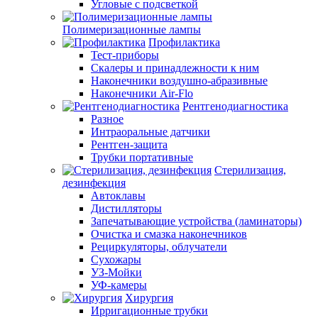
Угловые с подсветкой
Полимеризационные лампы
Профилактика
Тест-приборы
Скалеры и принадлежности к ним
Наконечники воздушно-абразивные
Наконечники Air-Flo
Рентгенодиагностика
Разное
Интраоральные датчики
Рентген-защита
Трубки портативные
Стерилизация,
дезинфекция
Автоклавы
Дистилляторы
Запечатывающие устройства (ламинаторы)
Очистка и смазка наконечников
Рециркуляторы, облучатели
Сухожары
УЗ-Мойки
УФ-камеры
Хирургия
Ирригационные трубки