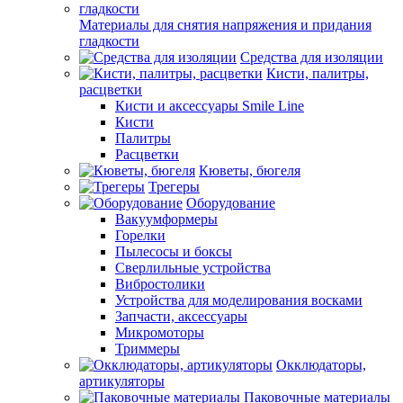
Материалы для снятия напряжения и придания
гладкости
Средства для изоляции
Кисти, палитры,
расцветки
Кисти и аксессуары Smile Line
Кисти
Палитры
Расцветки
Кюветы, бюгеля
Трегеры
Оборудование
Вакуумформеры
Горелки
Пылесосы и боксы
Сверлильные устройства
Вибростолики
Устройства для моделирования восками
Запчасти, аксессуары
Микромоторы
Триммеры
Окклюдаторы,
артикуляторы
Паковочные материалы