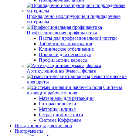
Прокладочно-изолирующие и подкладочные
материалы
Профессиональная профилактика
Пасты для профессиональной чистки
Таблетки для полоскания
Клиническое отбеливание
Порошки для пескоструя
Профилактика кариеса
Артикуляционная бумага, фольга
Гемостатические
препараты
Системы
изоляции рабочего поля
Материалы для ретракции
Роторасширители
Матрицы, клинья
Ретракционные нити
Система Коффердам
Иглы, шприцы для каналов
Инструменты