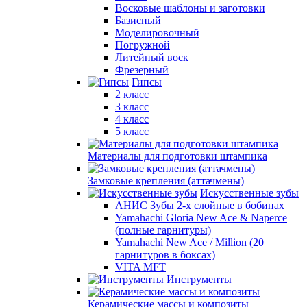
Восковые шаблоны и заготовки
Базисный
Моделировочный
Погружной
Литейный воск
Фрезерный
Гипсы
2 класс
3 класс
4 класс
5 класс
Материалы для подготовки штампика
Замковые крепления (аттачмены)
Искусственные зубы
АНИС Зубы 2-х слойные в бобинах
Yamahachi Gloria New Ace & Naperce
(полные гарнитуры)
Yamahachi New Ace / Million (20
гарнитуров в боксах)
VITA MFT
Инструменты
Керамические массы и композиты