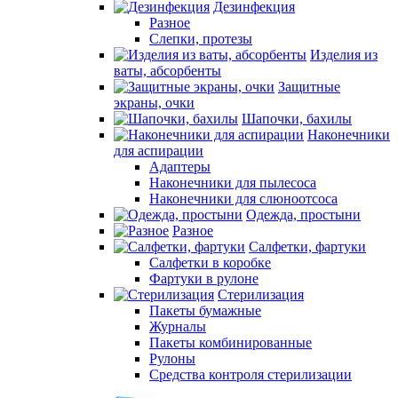
Дезинфекция
Разное
Слепки, протезы
Изделия из
ваты, абсорбенты
Защитные
экраны, очки
Шапочки, бахилы
Наконечники
для аспирации
Адаптеры
Наконечники для пылесоса
Наконечники для слюноотсоса
Одежда, простыни
Разное
Салфетки, фартуки
Салфетки в коробке
Фартуки в рулоне
Стерилизация
Пакеты бумажные
Журналы
Пакеты комбинированные
Рулоны
Средства контроля стерилизации