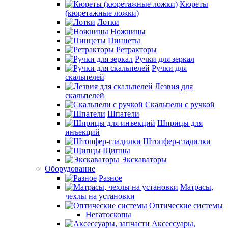
Кюреты
(кюретажные ложки)
Лотки
Ножницы
Пинцеты
Ретракторы
Ручки для зеркал
Ручки для
скальпелей
Лезвия для
скальпелей
Скальпели с ручкой
Шпатели
Шприцы для
инъекций
Штопфер-гладилки
Щипцы
Экскаваторы
Оборудование
Разное
Матрасы,
чехлы на установки
Оптические системы
Негатоскопы
Аксессуары,