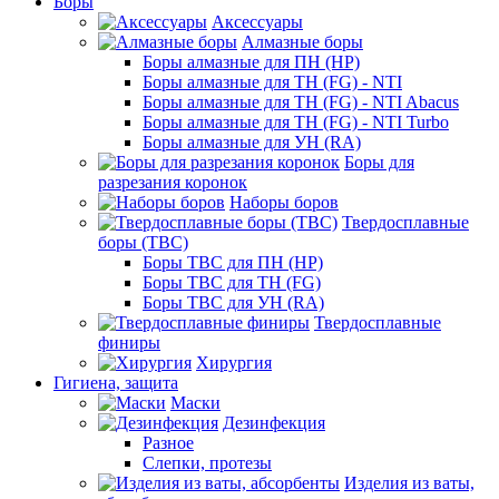
Боры
Аксессуары
Алмазные боры
Боры алмазные для ПН (HP)
Боры алмазные для ТН (FG) - NTI
Боры алмазные для ТН (FG) - NTI Abacus
Боры алмазные для ТН (FG) - NTI Turbo
Боры алмазные для УН (RA)
Боры для
разрезания коронок
Наборы боров
Твердосплавные
боры (ТВС)
Боры ТВС для ПН (HP)
Боры ТВС для ТН (FG)
Боры ТВС для УН (RA)
Твердосплавные
финиры
Хирургия
Гигиена, защита
Маски
Дезинфекция
Разное
Слепки, протезы
Изделия из ваты,