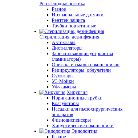
Рентгенодиагностика
Разное
Интраоральные датчики
Рентген-защита
Трубки портативные
Стерилизация, дезинфекция
Автоклавы
Дистилляторы
Запечатывающие устройства
(ламинаторы)
Очистка и смазка наконечников
Рециркуляторы, облучатели
Сухожары
УЗ-Мойки
УФ-камеры
Хирургия
Ирригационные трубки
Коагуляторы
Насадки для пьезохирургических
аппаратов
Физиодиспенсеры
Хирургические наконечники
Эндодонтия
Разное