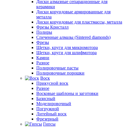
Диски алмазные сепарационные для
керамики
Диски корундовые армированные для
металла
Диски корундовые для пластмассы, металла
Фрезы Кристалл
Полиры
Спеченные алмазы (Sintered diamonds)
Фрезы
Щетки, круги для микромотора
Щетки, круги для шлифмотора
Камни
Разное
Полировочные пасты
Полировочные порошки
Воск
Прикусной воск
Разное
Восковые шаблоны и заготовки
Базисный
Моделировочный
Погружной
Литейный воск
Фрезерный
Гипсы