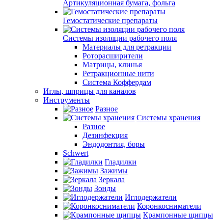
Артикуляционная бумага, фольга
Гемостатические препараты
Системы изоляции рабочего поля
Материалы для ретракции
Роторасширители
Матрицы, клинья
Ретракционные нити
Система Коффердам
Иглы, шприцы для каналов
Инструменты
Разное
Системы хранения
Разное
Дезинфекция
Эндодонтия, боры
Schwert
Гладилки
Зажимы
Зеркала
Зонды
Иглодержатели
Коронкосниматели
Крампонные щипцы