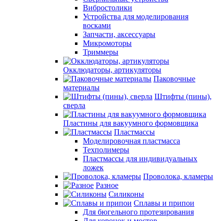
Вибростолики
Устройства для моделирования
восками
Запчасти, аксессуары
Микромоторы
Триммеры
Окклюдаторы, артикуляторы
Паковочные
материалы
Штифты (пины),
сверла
Пластины для вакуумного формовщика
Пластмассы
Моделировочная пластмасса
Техполимеры
Пластмассы для индивидуальных
ложек
Проволока, кламеры
Разное
Силиконы
Сплавы и припои
Для бюгельного протезирования
Для коронок и мостов