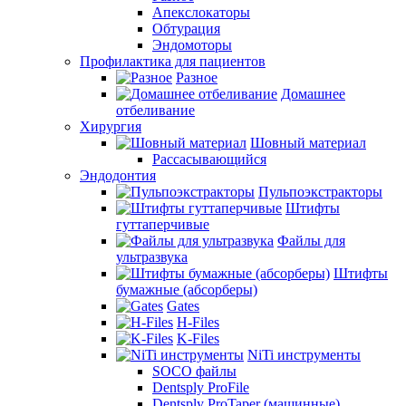
Апекслокаторы
Обтурация
Эндомоторы
Профилактика для пациентов
Разное
Домашнее
отбеливание
Хирургия
Шовный материал
Рассасывающийся
Эндодонтия
Пульпоэкстракторы
Штифты
гуттаперчивые
Файлы для
ультразвука
Штифты
бумажные (абсорберы)
Gates
H-Files
K-Files
NiTi инструменты
SOCO файлы
Dentsply ProFile
Dentsply ProTaper (машинные)