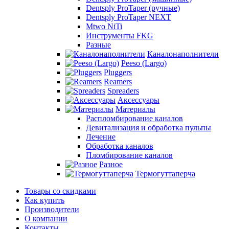
Dentsply ProTaper (ручные)
Dentsply ProTaper NEXT
Mtwo NiTi
Инструменты FKG
Разные
Каналонаполнители
Peeso (Largo)
Pluggers
Reamers
Spreaders
Аксессуары
Материалы
Распломбирование каналов
Девитализация и обработка пульпы
Лечение
Обработка каналов
Пломбирование каналов
Разное
Термогуттаперча
Товары со скидками
Как купить
Производители
О компании
Контакты