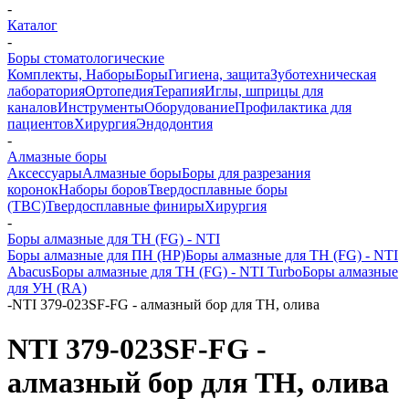
-
Каталог
-
Боры стоматологические
Комплекты, Наборы
Боры
Гигиена, защита
Зуботехническая
лаборатория
Ортопедия
Терапия
Иглы, шприцы для
каналов
Инструменты
Оборудование
Профилактика для
пациентов
Хирургия
Эндодонтия
-
Алмазные боры
Аксессуары
Алмазные боры
Боры для разрезания
коронок
Наборы боров
Твердосплавные боры
(ТВС)
Твердосплавные финиры
Хирургия
-
Боры алмазные для ТН (FG) - NTI
Боры алмазные для ПН (HP)
Боры алмазные для ТН (FG) - NTI
Abacus
Боры алмазные для ТН (FG) - NTI Turbo
Боры алмазные
для УН (RA)
-
NTI 379-023SF-FG - алмазный бор для ТН, олива
NTI 379-023SF-FG -
алмазный бор для ТН, олива