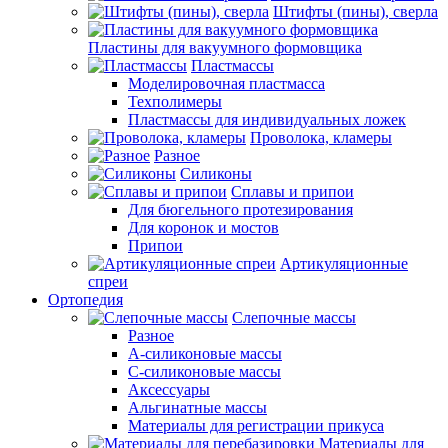
Штифты (пины), сверла
Пластины для вакуумного формовщика
Пластмассы
Моделировочная пластмасса
Техполимеры
Пластмассы для индивидуальных ложек
Проволока, кламеры
Разное
Силиконы
Сплавы и припои
Для бюгельного протезирования
Для коронок и мостов
Припои
Артикуляционные
спреи
Ортопедия
Слепочные массы
Разное
А-силиконовые массы
С-силиконовые массы
Аксессуары
Альгинатные массы
Материалы для регистрации прикуса
Материалы для