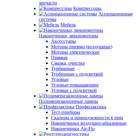
запчасти
Компрессоры
Аспирационные
системы
Мебель
Наконечники, микромоторы
Аксессуары
Моторы пневмо (воздушные)
Моторы электрические
Прямые
Смазка, очистка
Турбинные
Турбинные с подсветкой
Угловые
Угловые повышающие
Угловые с подсветкой
Полимеризационные лампы
Профилактика
Тест-приборы
Скалеры и принадлежности к ним
Наконечники воздушно-абразивные
Наконечники Air-Flo