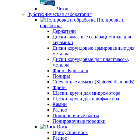
Чехлы
Зуботехническая лаборатория
Полировка и
обработка
Держатели
Диски алмазные сепарационные для
керамики
Диски корундовые армированные для
металла
Диски корундовые для пластмассы,
металла
Фрезы Кристалл
Полиры
Спеченные алмазы (Sintered diamonds)
Фрезы
Щетки, круги для микромотора
Щетки, круги для шлифмотора
Камни
Разное
Полировочные пасты
Полировочные порошки
Воск
Прикусной воск
Разное