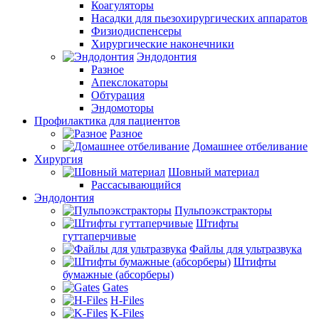
Коагуляторы
Насадки для пьезохирургических аппаратов
Физиодиспенсеры
Хирургические наконечники
Эндодонтия
Разное
Апекслокаторы
Обтурация
Эндомоторы
Профилактика для пациентов
Разное
Домашнее отбеливание
Хирургия
Шовный материал
Рассасывающийся
Эндодонтия
Пульпоэкстракторы
Штифты
гуттаперчивые
Файлы для ультразвука
Штифты
бумажные (абсорберы)
Gates
H-Files
K-Files