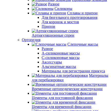
Разное
Силиконы
Сплавы и припои
Для бюгельного протезирования
Для коронок и мостов
Припои
Артикуляционные спреи
Ортопедия
Слепочные массы
Разное
А-силиконовые массы
С-силиконовые массы
Аксессуары
Альгинатные массы
Материалы для регистрации прикуса
Материалы
для перебазировки
Временные ортопедические конструкции
Цементы для постоянной фиксации
Цементы для временной фиксации