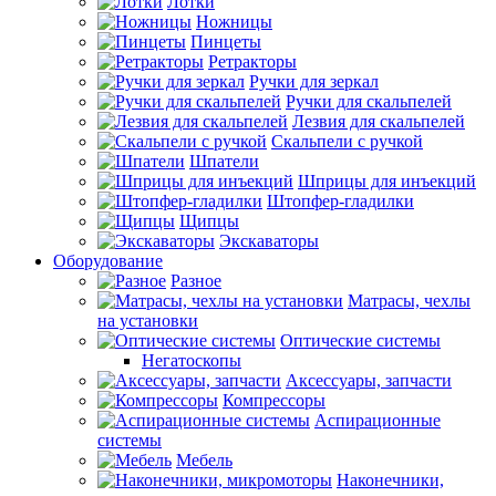
Лотки
Ножницы
Пинцеты
Ретракторы
Ручки для зеркал
Ручки для скальпелей
Лезвия для скальпелей
Скальпели с ручкой
Шпатели
Шприцы для инъекций
Штопфер-гладилки
Щипцы
Экскаваторы
Оборудование
Разное
Матрасы, чехлы
на установки
Оптические системы
Негатоскопы
Аксессуары, запчасти
Компрессоры
Аспирационные
системы
Мебель
Наконечники,