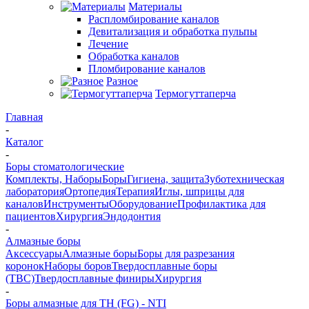
Материалы
Распломбирование каналов
Девитализация и обработка пульпы
Лечение
Обработка каналов
Пломбирование каналов
Разное
Термогуттаперча
Главная
-
Каталог
-
Боры стоматологические
Комплекты, Наборы
Боры
Гигиена, защита
Зуботехническая
лаборатория
Ортопедия
Терапия
Иглы, шприцы для
каналов
Инструменты
Оборудование
Профилактика для
пациентов
Хирургия
Эндодонтия
-
Алмазные боры
Аксессуары
Алмазные боры
Боры для разрезания
коронок
Наборы боров
Твердосплавные боры
(ТВС)
Твердосплавные финиры
Хирургия
-
Боры алмазные для ТН (FG) - NTI