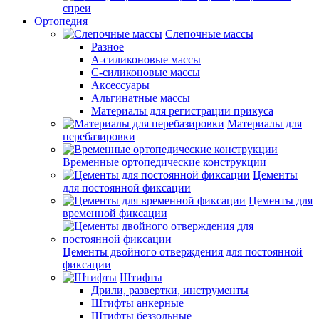
спреи
Ортопедия
Слепочные массы
Разное
А-силиконовые массы
С-силиконовые массы
Аксессуары
Альгинатные массы
Материалы для регистрации прикуса
Материалы для
перебазировки
Временные ортопедические конструкции
Цементы
для постоянной фиксации
Цементы для
временной фиксации
Цементы двойного отверждения для постоянной
фиксации
Штифты
Дрили, развертки, инструменты
Штифты анкерные
Штифты беззольные