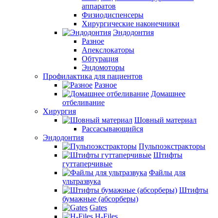
аппаратов
Физиодиспенсеры
Хирургические наконечники
Эндодонтия
Разное
Апекслокаторы
Обтурация
Эндомоторы
Профилактика для пациентов
Разное
Домашнее
отбеливание
Хирургия
Шовный материал
Рассасывающийся
Эндодонтия
Пульпоэкстракторы
Штифты
гуттаперчивые
Файлы для
ультразвука
Штифты
бумажные (абсорберы)
Gates
H-Files