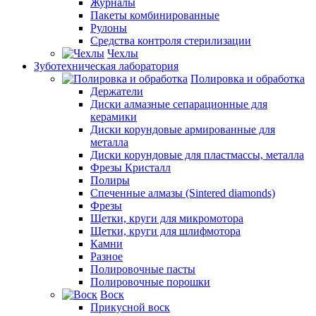
Журналы
Пакеты комбинированные
Рулоны
Средства контроля стерилизации
Чехлы
Зуботехническая лаборатория
Полировка и обработка
Держатели
Диски алмазные сепарационные для
керамики
Диски корундовые армированные для
металла
Диски корундовые для пластмассы, металла
Фрезы Кристалл
Полиры
Спеченные алмазы (Sintered diamonds)
Фрезы
Щетки, круги для микромотора
Щетки, круги для шлифмотора
Камни
Разное
Полировочные пасты
Полировочные порошки
Воск
Прикусной воск