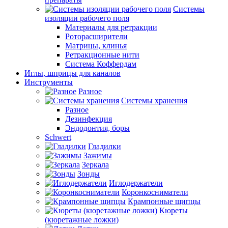
Системы
изоляции рабочего поля
Материалы для ретракции
Роторасширители
Матрицы, клинья
Ретракционные нити
Система Коффердам
Иглы, шприцы для каналов
Инструменты
Разное
Системы хранения
Разное
Дезинфекция
Эндодонтия, боры
Schwert
Гладилки
Зажимы
Зеркала
Зонды
Иглодержатели
Коронкосниматели
Крампонные щипцы
Кюреты
(кюретажные ложки)