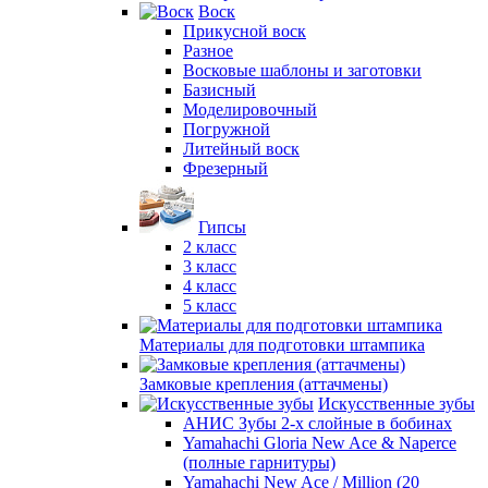
Воск
Прикусной воск
Разное
Восковые шаблоны и заготовки
Базисный
Моделировочный
Погружной
Литейный воск
Фрезерный
Гипсы
2 класс
3 класс
4 класс
5 класс
Материалы для подготовки штампика
Замковые крепления (аттачмены)
Искусственные зубы
АНИС Зубы 2-х слойные в бобинах
Yamahachi Gloria New Ace & Naperce
(полные гарнитуры)
Yamahachi New Ace / Million (20