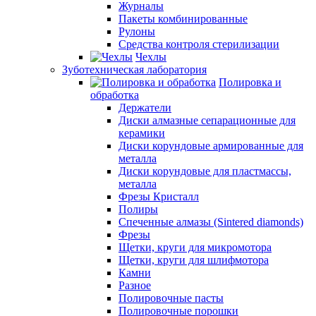
Журналы
Пакеты комбинированные
Рулоны
Средства контроля стерилизации
Чехлы
Зуботехническая лаборатория
Полировка и
обработка
Держатели
Диски алмазные сепарационные для
керамики
Диски корундовые армированные для
металла
Диски корундовые для пластмассы,
металла
Фрезы Кристалл
Полиры
Спеченные алмазы (Sintered diamonds)
Фрезы
Щетки, круги для микромотора
Щетки, круги для шлифмотора
Камни
Разное
Полировочные пасты
Полировочные порошки