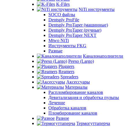
K-Files
NiTi инструменты
SOCO файлы
Dentsply ProFile
Dentsply ProTaper (машинные)
Dentsply ProTaper (ручные)
Dentsply ProTaper NEXT
Mtwo NiTi
Инструменты FKG
Разные
Каналонаполнители
Peeso (Largo)
Pluggers
Reamers
Spreaders
Аксессуары
Материалы
Распломбирование каналов
Девитализация и обработка пульпы
Лечение
Обработка каналов
Пломбирование каналов
Разное
Термогуттаперча