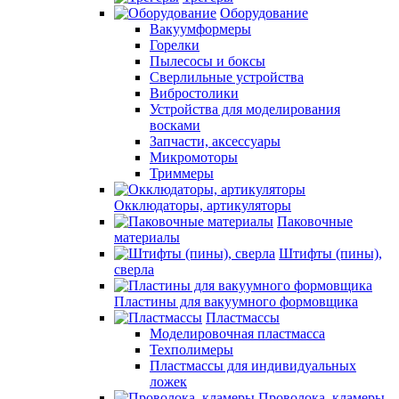
Оборудование
Вакуумформеры
Горелки
Пылесосы и боксы
Сверлильные устройства
Вибростолики
Устройства для моделирования
восками
Запчасти, аксессуары
Микромоторы
Триммеры
Окклюдаторы, артикуляторы
Паковочные
материалы
Штифты (пины),
сверла
Пластины для вакуумного формовщика
Пластмассы
Моделировочная пластмасса
Техполимеры
Пластмассы для индивидуальных
ложек
Проволока, кламеры