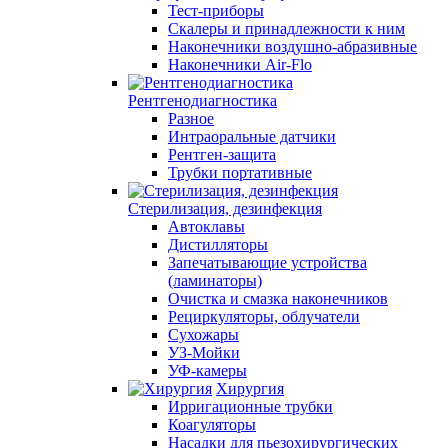
Тест-приборы
Скалеры и принадлежности к ним
Наконечники воздушно-абразивные
Наконечники Air-Flo
Рентгенодиагностика
Разное
Интраоральные датчики
Рентген-защита
Трубки портативные
Стерилизация, дезинфекция
Автоклавы
Дистилляторы
Запечатывающие устройства
(ламинаторы)
Очистка и смазка наконечников
Рециркуляторы, облучатели
Сухожары
УЗ-Мойки
УФ-камеры
Хирургия
Ирригационные трубки
Коагуляторы
Насадки для пьезохирургических