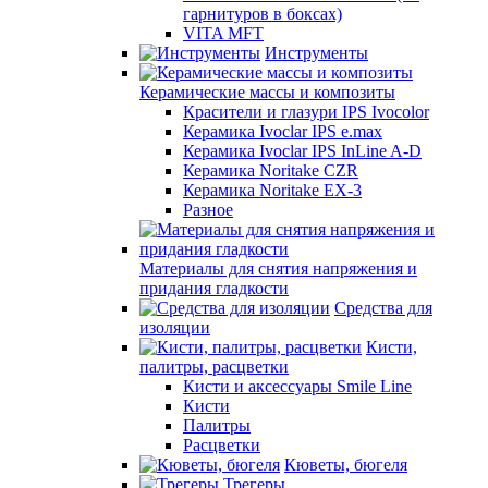
гарнитуров в боксах)
VITA MFT
Инструменты
Керамические массы и композиты
Красители и глазури IPS Ivocolor
Керамика Ivoclar IPS e.max
Керамика Ivoclar IPS InLine A-D
Керамика Noritake CZR
Керамика Noritake EX-3
Разное
Материалы для снятия напряжения и
придания гладкости
Средства для
изоляции
Кисти,
палитры, расцветки
Кисти и аксессуары Smile Line
Кисти
Палитры
Расцветки
Кюветы, бюгеля
Трегеры