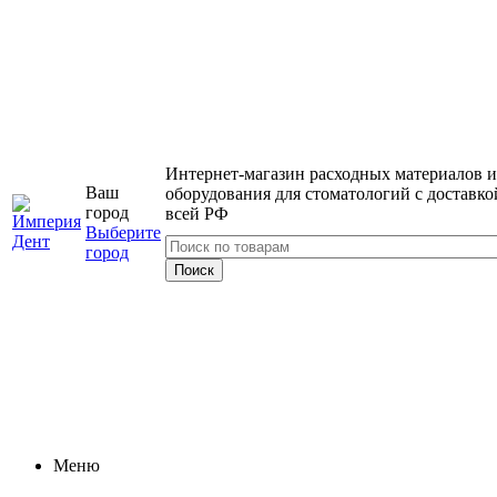
Интернет-магазин расходных материалов и
Ваш
оборудования для стоматологий с доставко
город
всей РФ
Выберите
город
Меню