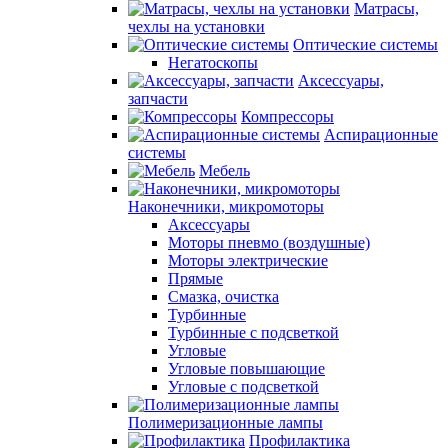
Матрасы,
чехлы на установки
Оптические системы
Негатоскопы
Аксессуары,
запчасти
Компрессоры
Аспирационные
системы
Мебель
Наконечники, микромоторы
Аксессуары
Моторы пневмо (воздушные)
Моторы электрические
Прямые
Смазка, очистка
Турбинные
Турбинные с подсветкой
Угловые
Угловые повышающие
Угловые с подсветкой
Полимеризационные лампы
Профилактика