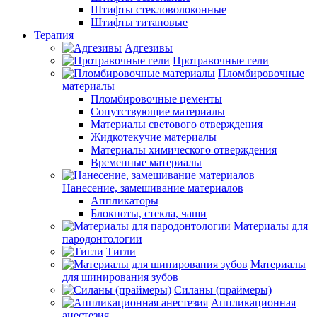
Штифты стекловолоконные
Штифты титановые
Терапия
Адгезивы
Протравочные гели
Пломбировочные
материалы
Пломбировочные цементы
Сопутствующие материалы
Материалы светового отверждения
Жидкотекучие материалы
Материалы химического отверждения
Временные материалы
Нанесение, замешивание материалов
Аппликаторы
Блокноты, стекла, чаши
Материалы для
пародонтологии
Тигли
Материалы
для шинирования зубов
Силаны (праймеры)
Аппликационная
анестезия