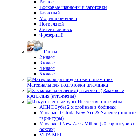
Разное
Восковые шаблоны и заготовки
Базисный
Моделировочный
Погружной
Литейный воск
Фрезерный
Гипсы
2 класс
3 класс
4 класс
5 класс
Материалы для подготовки штампика
Замковые
крепления (аттачмены)
Искусственные зубы
АНИС Зубы 2-х слойные в бобинах
Yamahachi Gloria New Ace & Naperce (полные
гарнитуры)
Yamahachi New Ace / Million (20 гарнитуров в
боксах)
VITA MFT