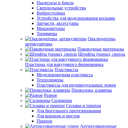
Пылесосы и боксы
Сверлильные устройства
Вибростолики
Устройства для моделирования восками
Запчасти, аксессуары
Микромоторы
Триммеры
Окклюдаторы,
артикуляторы
Паковочные материалы
Штифты (пины), сверла
Пластины для вакуумного формовщика
Пластмассы
Моделировочная пластмасса
Техполимеры
Пластмассы для индивидуальных ложек
Проволока, кламеры
Разное
Силиконы
Сплавы и припои
Для бюгельного протезирования
Для коронок и мостов
Припои
Артикуляционные