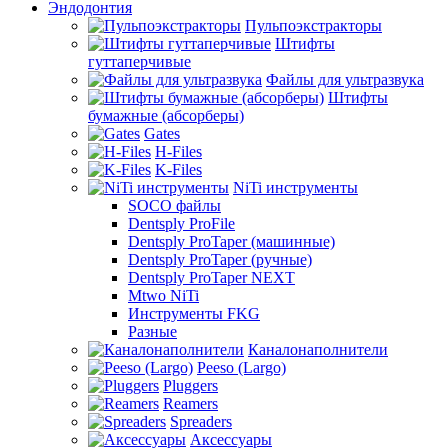
Эндодонтия
Пульпоэкстракторы
Штифты
гуттаперчивые
Файлы для ультразвука
Штифты
бумажные (абсорберы)
Gates
H-Files
K-Files
NiTi инструменты
SOCO файлы
Dentsply ProFile
Dentsply ProTaper (машинные)
Dentsply ProTaper (ручные)
Dentsply ProTaper NEXT
Mtwo NiTi
Инструменты FKG
Разные
Каналонаполнители
Peeso (Largo)
Pluggers
Reamers
Spreaders
Аксессуары