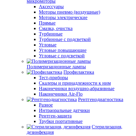
микромоторы
Аксессуары
Моторы пневмо (воздушные)
Моторы электрические
Прямые
Смазка, очистка
Турбинные
Турбинные с подсветкой
Угловые
Угловые повышающие
Угловые с подсветкой
Полимеризационные лампы
Профилактика
Тест-приборы
Скалеры и принадлежности к ним
Наконечники воздушно-абразивные
Наконечники Air-Flo
Рентгенодиагностика
Разное
Интраоральные датчики
Рентген-защита
Трубки портативные
Стерилизация,
дезинфекция