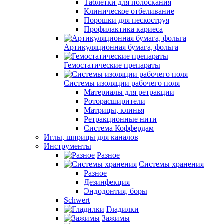
Таблетки для полоскания
Клиническое отбеливание
Порошки для пескоструя
Профилактика кариеса
Артикуляционная бумага, фольга
Гемостатические препараты
Системы изоляции рабочего поля
Материалы для ретракции
Роторасширители
Матрицы, клинья
Ретракционные нити
Система Коффердам
Иглы, шприцы для каналов
Инструменты
Разное
Системы хранения
Разное
Дезинфекция
Эндодонтия, боры
Schwert
Гладилки
Зажимы