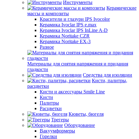
Инструменты
Керамические
массы и композиты
Красители и глазури IPS Ivocolor
Керамика Ivoclar IPS e.max
Керамика Ivoclar IPS InLine A-D
Керамика Noritake CZR
Керамика Noritake EX-3
Разное
Материалы для снятия напряжения и придания
гладкости
Средства для изоляции
Кисти, палитры,
расцветки
Кисти и аксессуары Smile Line
Кисти
Палитры
Расцветки
Кюветы, бюгеля
Трегеры
Оборудование
Вакуумформеры
Горелки