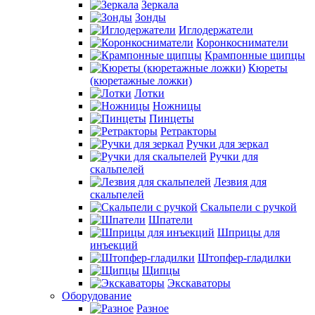
Зеркала
Зонды
Иглодержатели
Коронкосниматели
Крампонные щипцы
Кюреты
(кюретажные ложки)
Лотки
Ножницы
Пинцеты
Ретракторы
Ручки для зеркал
Ручки для
скальпелей
Лезвия для
скальпелей
Скальпели с ручкой
Шпатели
Шприцы для
инъекций
Штопфер-гладилки
Щипцы
Экскаваторы
Оборудование
Разное