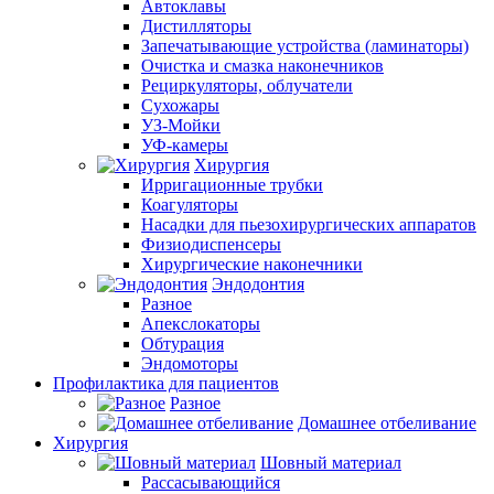
Автоклавы
Дистилляторы
Запечатывающие устройства (ламинаторы)
Очистка и смазка наконечников
Рециркуляторы, облучатели
Сухожары
УЗ-Мойки
УФ-камеры
Хирургия
Ирригационные трубки
Коагуляторы
Насадки для пьезохирургических аппаратов
Физиодиспенсеры
Хирургические наконечники
Эндодонтия
Разное
Апекслокаторы
Обтурация
Эндомоторы
Профилактика для пациентов
Разное
Домашнее отбеливание
Хирургия
Шовный материал
Рассасывающийся