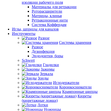
изоляции рабочего поля
Материалы для ретракции
Роторасширители
Матрицы, клинья
Ретракционные нити
Система Коффердам
Иглы, шприцы для каналов
Инструменты
Разное
Системы хранения
Разное
Дезинфекция
Эндодонтия, боры
Schwert
Гладилки
Зажимы
Зеркала
Зонды
Иглодержатели
Коронкосниматели
Крампонные щипцы
Кюреты
(кюретажные ложки)
Лотки
Ножницы