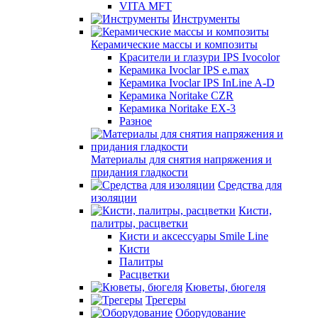
VITA MFT
Инструменты
Керамические массы и композиты
Красители и глазури IPS Ivocolor
Керамика Ivoclar IPS e.max
Керамика Ivoclar IPS InLine A-D
Керамика Noritake CZR
Керамика Noritake EX-3
Разное
Материалы для снятия напряжения и
придания гладкости
Средства для
изоляции
Кисти,
палитры, расцветки
Кисти и аксессуары Smile Line
Кисти
Палитры
Расцветки
Кюветы, бюгеля
Трегеры
Оборудование