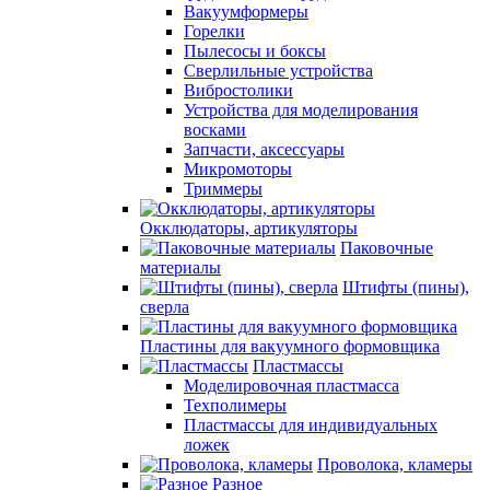
Вакуумформеры
Горелки
Пылесосы и боксы
Сверлильные устройства
Вибростолики
Устройства для моделирования
восками
Запчасти, аксессуары
Микромоторы
Триммеры
Окклюдаторы, артикуляторы
Паковочные
материалы
Штифты (пины),
сверла
Пластины для вакуумного формовщика
Пластмассы
Моделировочная пластмасса
Техполимеры
Пластмассы для индивидуальных
ложек
Проволока, кламеры
Разное