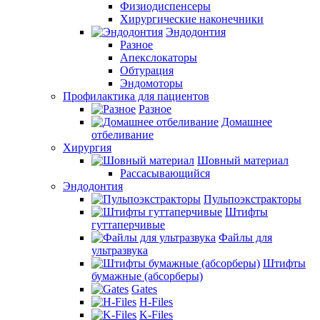
Физиодиспенсеры
Хирургические наконечники
Эндодонтия
Разное
Апекслокаторы
Обтурация
Эндомоторы
Профилактика для пациентов
Разное
Домашнее
отбеливание
Хирургия
Шовный материал
Рассасывающийся
Эндодонтия
Пульпоэкстракторы
Штифты
гуттаперчивые
Файлы для
ультразвука
Штифты
бумажные (абсорберы)
Gates
H-Files
K-Files