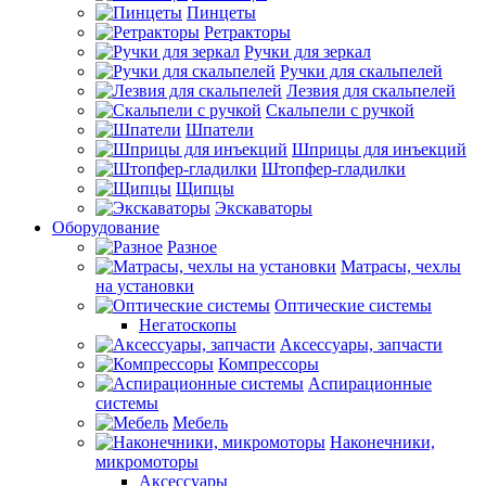
Пинцеты
Ретракторы
Ручки для зеркал
Ручки для скальпелей
Лезвия для скальпелей
Скальпели с ручкой
Шпатели
Шприцы для инъекций
Штопфер-гладилки
Щипцы
Экскаваторы
Оборудование
Разное
Матрасы, чехлы
на установки
Оптические системы
Негатоскопы
Аксессуары, запчасти
Компрессоры
Аспирационные
системы
Мебель
Наконечники,
микромоторы
Аксессуары