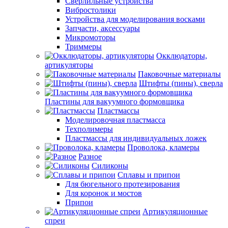
Сверлильные устройства
Вибростолики
Устройства для моделирования восками
Запчасти, аксессуары
Микромоторы
Триммеры
Окклюдаторы,
артикуляторы
Паковочные материалы
Штифты (пины), сверла
Пластины для вакуумного формовщика
Пластмассы
Моделировочная пластмасса
Техполимеры
Пластмассы для индивидуальных ложек
Проволока, кламеры
Разное
Силиконы
Сплавы и припои
Для бюгельного протезирования
Для коронок и мостов
Припои
Артикуляционные
спреи