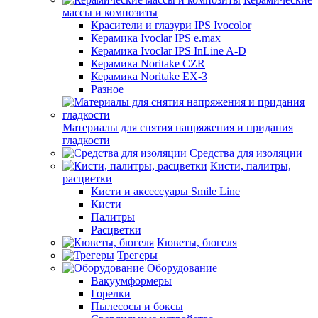
массы и композиты
Красители и глазури IPS Ivocolor
Керамика Ivoclar IPS e.max
Керамика Ivoclar IPS InLine A-D
Керамика Noritake CZR
Керамика Noritake EX-3
Разное
Материалы для снятия напряжения и придания
гладкости
Средства для изоляции
Кисти, палитры,
расцветки
Кисти и аксессуары Smile Line
Кисти
Палитры
Расцветки
Кюветы, бюгеля
Трегеры
Оборудование
Вакуумформеры
Горелки
Пылесосы и боксы