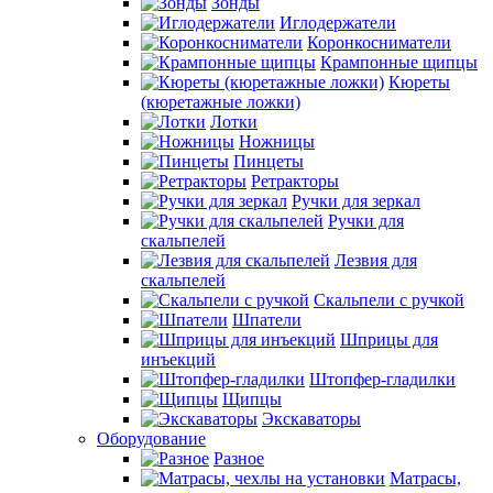
Зонды
Иглодержатели
Коронкосниматели
Крампонные щипцы
Кюреты
(кюретажные ложки)
Лотки
Ножницы
Пинцеты
Ретракторы
Ручки для зеркал
Ручки для
скальпелей
Лезвия для
скальпелей
Скальпели с ручкой
Шпатели
Шприцы для
инъекций
Штопфер-гладилки
Щипцы
Экскаваторы
Оборудование
Разное
Матрасы,