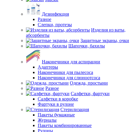
Дезинфекция
Разное
Слепки, протезы
Изделия из ваты,
абсорбенты
Защитные экраны, очки
Шапочки, бахилы
Наконечники для аспирации
Адаптеры
Наконечники для пылесоса
Наконечники для слюноотсоса
Одежда, простыни
Разное
Салфетки, фартуки
Салфетки в коробке
Фартуки в рулоне
Стерилизация
Пакеты бумажные
Журналы
Пакеты комбинированные
Рулоны