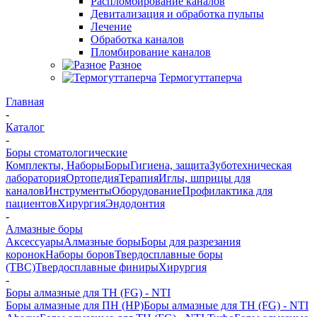
Распломбирование каналов
Девитализация и обработка пульпы
Лечение
Обработка каналов
Пломбирование каналов
Разное
Термогуттаперча
Главная
-
Каталог
-
Боры стоматологические
Комплекты, Наборы
Боры
Гигиена, защита
Зуботехническая
лаборатория
Ортопедия
Терапия
Иглы, шприцы для
каналов
Инструменты
Оборудование
Профилактика для
пациентов
Хирургия
Эндодонтия
-
Алмазные боры
Аксессуары
Алмазные боры
Боры для разрезания
коронок
Наборы боров
Твердосплавные боры
(ТВС)
Твердосплавные финиры
Хирургия
-
Боры алмазные для ТН (FG) - NTI
Боры алмазные для ПН (HP)
Боры алмазные для ТН (FG) - NTI