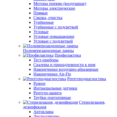
Моторы пневмо (воздушные)
Моторы электрические
Прямые
Смазка, очистка
Турбинные
Турбинные с подсветкой
Угловые
Угловые повышающие
Угловые с подсветкой
Полимеризационные лампы
Профилактика
Тест-приборы
Скалеры и принадлежности к ним
Наконечники воздушно-абразивные
Наконечники Air-Flo
Рентгенодиагностика
Разное
Интраоральные датчики
Рентген-защита
Трубки портативные
Стерилизация,
дезинфекция
Автоклавы
Дистилляторы