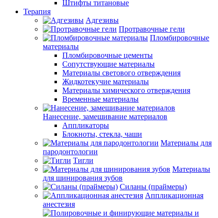
Штифты титановые
Терапия
Адгезивы
Протравочные гели
Пломбировочные
материалы
Пломбировочные цементы
Сопутствующие материалы
Материалы светового отверждения
Жидкотекучие материалы
Материалы химического отверждения
Временные материалы
Нанесение, замешивание материалов
Аппликаторы
Блокноты, стекла, чаши
Материалы для
пародонтологии
Тигли
Материалы
для шинирования зубов
Силаны (праймеры)
Аппликационная
анестезия