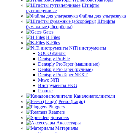
Штифты
гуттаперчивые
Файлы для ультразвука
Штифты
бумажные (абсорберы)
Gates
H-Files
K-Files
NiTi инструменты
SOCO файлы
Dentsply ProFile
Dentsply ProTaper (машинные)
Dentsply ProTaper (ручные)
Dentsply ProTaper NEXT
Mtwo NiTi
Инструменты FKG
Разные
Каналонаполнители
Peeso (Largo)
Pluggers
Reamers
Spreaders
Аксессуары
Материалы