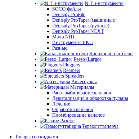
NiTi инструменты
SOCO файлы
Dentsply ProFile
Dentsply ProTaper (машинные)
Dentsply ProTaper (ручные)
Dentsply ProTaper NEXT
Mtwo NiTi
Инструменты FKG
Разные
Каналонаполнители
Peeso (Largo)
Pluggers
Reamers
Spreaders
Аксессуары
Материалы
Распломбирование каналов
Девитализация и обработка пульпы
Лечение
Обработка каналов
Пломбирование каналов
Разное
Термогуттаперча
Товары со скидками