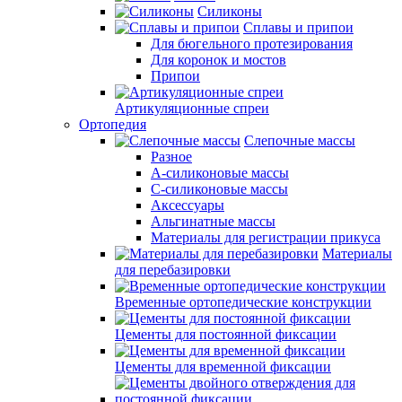
Силиконы
Сплавы и припои
Для бюгельного протезирования
Для коронок и мостов
Припои
Артикуляционные спреи
Ортопедия
Слепочные массы
Разное
А-силиконовые массы
С-силиконовые массы
Аксессуары
Альгинатные массы
Материалы для регистрации прикуса
Материалы
для перебазировки
Временные ортопедические конструкции
Цементы для постоянной фиксации
Цементы для временной фиксации