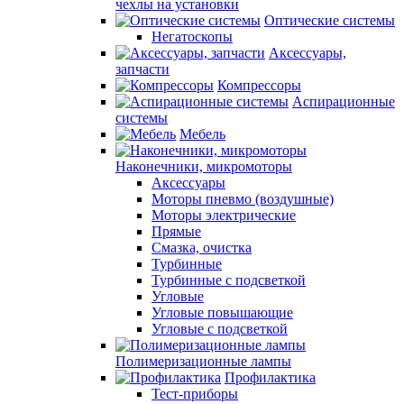
чехлы на установки
Оптические системы
Негатоскопы
Аксессуары,
запчасти
Компрессоры
Аспирационные
системы
Мебель
Наконечники, микромоторы
Аксессуары
Моторы пневмо (воздушные)
Моторы электрические
Прямые
Смазка, очистка
Турбинные
Турбинные с подсветкой
Угловые
Угловые повышающие
Угловые с подсветкой
Полимеризационные лампы
Профилактика
Тест-приборы