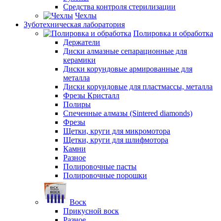
Средства контроля стерилизации
Чехлы
Зуботехническая лаборатория
Полировка и обработка
Держатели
Диски алмазные сепарационные для
керамики
Диски корундовые армированные для
металла
Диски корундовые для пластмассы, металла
Фрезы Кристалл
Полиры
Спеченные алмазы (Sintered diamonds)
Фрезы
Щетки, круги для микромотора
Щетки, круги для шлифмотора
Камни
Разное
Полировочные пасты
Полировочные порошки
Воск
Прикусной воск
Разное