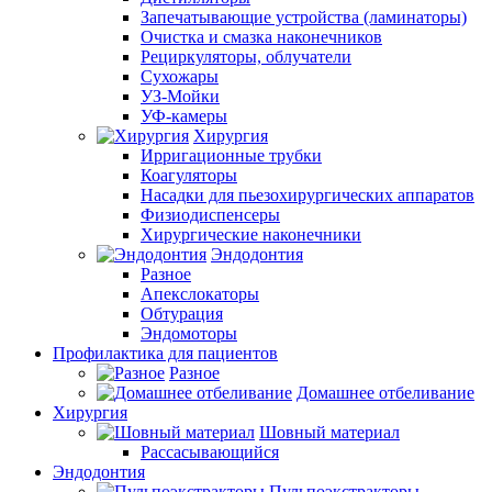
Запечатывающие устройства (ламинаторы)
Очистка и смазка наконечников
Рециркуляторы, облучатели
Сухожары
УЗ-Мойки
УФ-камеры
Хирургия
Ирригационные трубки
Коагуляторы
Насадки для пьезохирургических аппаратов
Физиодиспенсеры
Хирургические наконечники
Эндодонтия
Разное
Апекслокаторы
Обтурация
Эндомоторы
Профилактика для пациентов
Разное
Домашнее отбеливание
Хирургия
Шовный материал
Рассасывающийся
Эндодонтия
Пульпоэкстракторы