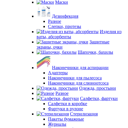
Маски
Дезинфекция
Разное
Слепки, протезы
Изделия из
ваты, абсорбенты
Защитные
экраны, очки
Шапочки, бахилы
Наконечники для аспирации
Адаптеры
Наконечники для пылесоса
Наконечники для слюноотсоса
Одежда, простыни
Разное
Салфетки, фартуки
Салфетки в коробке
Фартуки в рулоне
Стерилизация
Пакеты бумажные
Журналы