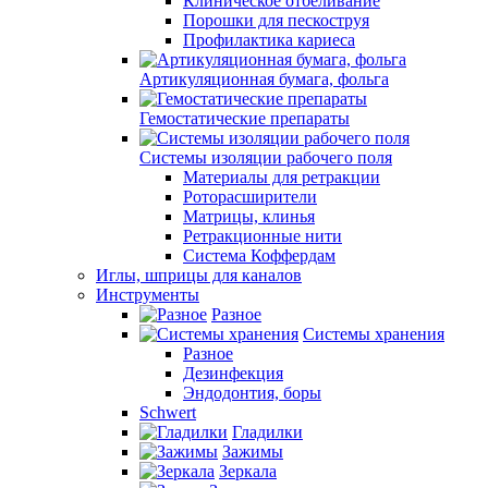
Клиническое отбеливание
Порошки для пескоструя
Профилактика кариеса
Артикуляционная бумага, фольга
Гемостатические препараты
Системы изоляции рабочего поля
Материалы для ретракции
Роторасширители
Матрицы, клинья
Ретракционные нити
Система Коффердам
Иглы, шприцы для каналов
Инструменты
Разное
Системы хранения
Разное
Дезинфекция
Эндодонтия, боры
Schwert
Гладилки
Зажимы
Зеркала