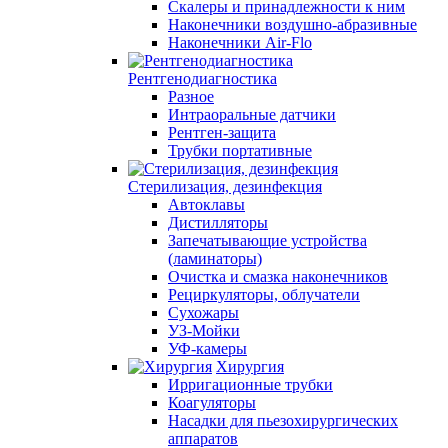
Скалеры и принадлежности к ним
Наконечники воздушно-абразивные
Наконечники Air-Flo
Рентгенодиагностика
Разное
Интраоральные датчики
Рентген-защита
Трубки портативные
Стерилизация, дезинфекция
Автоклавы
Дистилляторы
Запечатывающие устройства
(ламинаторы)
Очистка и смазка наконечников
Рециркуляторы, облучатели
Сухожары
УЗ-Мойки
УФ-камеры
Хирургия
Ирригационные трубки
Коагуляторы
Насадки для пьезохирургических
аппаратов