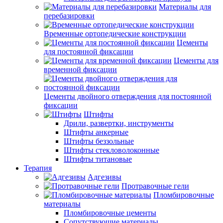
Материалы для
перебазировки
Временные ортопедические конструкции
Цементы
для постоянной фиксации
Цементы для
временной фиксации
Цементы двойного отверждения для постоянной
фиксации
Штифты
Дрили, развертки, инструменты
Штифты анкерные
Штифты беззольные
Штифты стекловолоконные
Штифты титановые
Терапия
Адгезивы
Протравочные гели
Пломбировочные
материалы
Пломбировочные цементы
Сопутствующие материалы