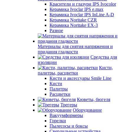
Красители и глазури IPS Ivocolor
Керамика Ivoclar IPS e.max
Керамика Ivoclar IPS InLine A-D
Керамика Noritake CZR
Керамика Noritake EX-3
Разное
Материалы для снятия напряжения и
придания гладкости
Средства для
изоляции
Кисти,
палитры, расцветки
Кисти и аксессуары Smile Line
Кисти
Палитры
Расцветки
Кюветы, бюгеля
Трегеры
Оборудование
Вакуумформеры
Горелки
Пылесосы и боксы
Сверлильные устройства