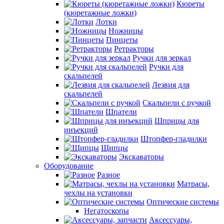
Кюреты
(кюретажные ложки)
Лотки
Ножницы
Пинцеты
Ретракторы
Ручки для зеркал
Ручки для
скальпелей
Лезвия для
скальпелей
Скальпели с ручкой
Шпатели
Шприцы для
инъекций
Штопфер-гладилки
Щипцы
Экскаваторы
Оборудование
Разное
Матрасы,
чехлы на установки
Оптические системы
Негатоскопы
Аксессуары,