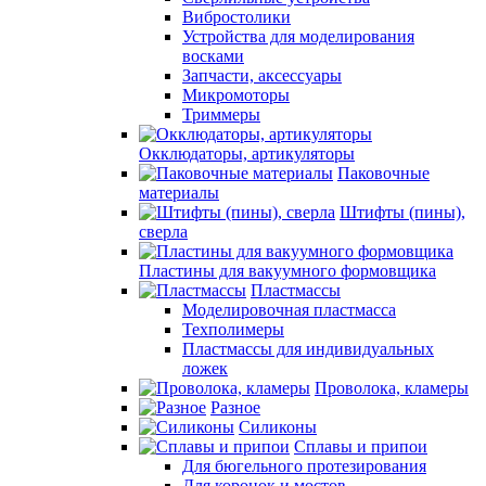
Вибростолики
Устройства для моделирования
восками
Запчасти, аксессуары
Микромоторы
Триммеры
Окклюдаторы, артикуляторы
Паковочные
материалы
Штифты (пины),
сверла
Пластины для вакуумного формовщика
Пластмассы
Моделировочная пластмасса
Техполимеры
Пластмассы для индивидуальных
ложек
Проволока, кламеры
Разное
Силиконы
Сплавы и припои
Для бюгельного протезирования
Для коронок и мостов