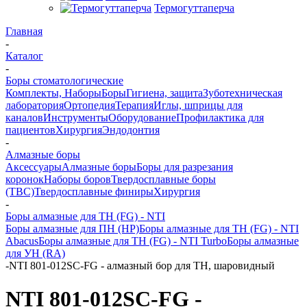
Термогуттаперча
Главная
-
Каталог
-
Боры стоматологические
Комплекты, Наборы
Боры
Гигиена, защита
Зуботехническая
лаборатория
Ортопедия
Терапия
Иглы, шприцы для
каналов
Инструменты
Оборудование
Профилактика для
пациентов
Хирургия
Эндодонтия
-
Алмазные боры
Аксессуары
Алмазные боры
Боры для разрезания
коронок
Наборы боров
Твердосплавные боры
(ТВС)
Твердосплавные финиры
Хирургия
-
Боры алмазные для ТН (FG) - NTI
Боры алмазные для ПН (HP)
Боры алмазные для ТН (FG) - NTI
Abacus
Боры алмазные для ТН (FG) - NTI Turbo
Боры алмазные
для УН (RA)
-
NTI 801-012SC-FG - алмазный бор для ТН, шаровидный
NTI 801-012SC-FG -