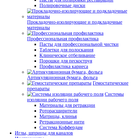
Полировочные диски
Прокладочно-изолирующие и подкладочные
материалы
Профессиональная профилактика
Пасты для профессиональной чистки
Таблетки для полоскания
Клиническое отбеливание
Порошки для пескоструя
Профилактика кариеса
Артикуляционная бумага, фольга
Гемостатические
препараты
Системы
изоляции рабочего поля
Материалы для ретракции
Роторасширители
Матрицы, клинья
Ретракционные нити
Система Коффердам
Иглы, шприцы для каналов