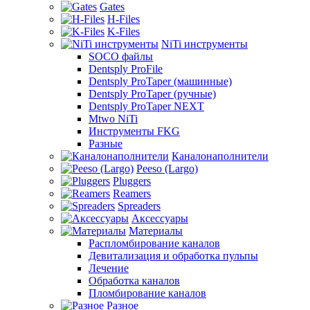
Gates
H-Files
K-Files
NiTi инструменты
SOCO файлы
Dentsply ProFile
Dentsply ProTaper (машинные)
Dentsply ProTaper (ручные)
Dentsply ProTaper NEXT
Mtwo NiTi
Инструменты FKG
Разные
Каналонаполнители
Peeso (Largo)
Pluggers
Reamers
Spreaders
Аксессуары
Материалы
Распломбирование каналов
Девитализация и обработка пульпы
Лечение
Обработка каналов
Пломбирование каналов
Разное