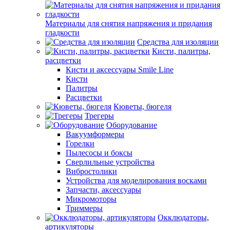
Материалы для снятия напряжения и придания
гладкости
Средства для изоляции
Кисти, палитры,
расцветки
Кисти и аксессуары Smile Line
Кисти
Палитры
Расцветки
Кюветы, бюгеля
Трегеры
Оборудование
Вакуумформеры
Горелки
Пылесосы и боксы
Сверлильные устройства
Вибростолики
Устройства для моделирования восками
Запчасти, аксессуары
Микромоторы
Триммеры
Окклюдаторы,
артикуляторы