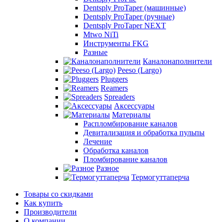
Dentsply ProTaper (машинные)
Dentsply ProTaper (ручные)
Dentsply ProTaper NEXT
Mtwo NiTi
Инструменты FKG
Разные
Каналонаполнители
Peeso (Largo)
Pluggers
Reamers
Spreaders
Аксессуары
Материалы
Распломбирование каналов
Девитализация и обработка пульпы
Лечение
Обработка каналов
Пломбирование каналов
Разное
Термогуттаперча
Товары со скидками
Как купить
Производители
О компании