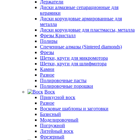
Держатели
Диски алмазные сепарационные для
керамики
Диски корундовые армированные для
металла
Диски корундовые для пластмассы, металла
Фрезы Кристалл
Полиры
Спеченные алмазы (Sintered diamonds)
Фрезы
Щетки, круги для микромотора
Щетки, круги для шлифмотора
Камни
Разное
Полировочные пасты
Полировочные порошки
Воск
Прикусной воск
Разное
Восковые шаблоны и заготовки
Базисный
Моделировочный
Погружной
Литейный воск
Фрезерный