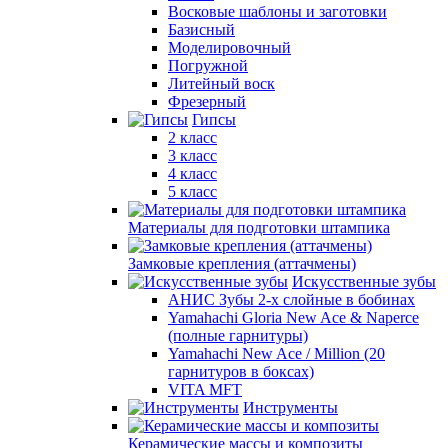
Восковые шаблоны и заготовки
Базисный
Моделировочный
Погружной
Литейный воск
Фрезерный
Гипсы
2 класс
3 класс
4 класс
5 класс
Материалы для подготовки штампика
Замковые крепления (аттачмены)
Искусственные зубы
АНИС Зубы 2-х слойные в бобинах
Yamahachi Gloria New Ace & Naperce
(полные гарнитуры)
Yamahachi New Ace / Million (20
гарнитуров в боксах)
VITA MFT
Инструменты
Керамические массы и композиты