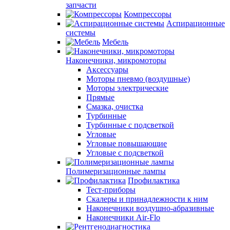
запчасти
Компрессоры
Аспирационные
системы
Мебель
Наконечники, микромоторы
Аксессуары
Моторы пневмо (воздушные)
Моторы электрические
Прямые
Смазка, очистка
Турбинные
Турбинные с подсветкой
Угловые
Угловые повышающие
Угловые с подсветкой
Полимеризационные лампы
Профилактика
Тест-приборы
Скалеры и принадлежности к ним
Наконечники воздушно-абразивные
Наконечники Air-Flo