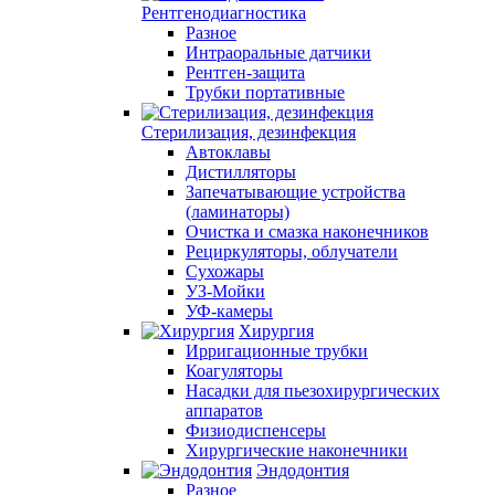
Рентгенодиагностика
Разное
Интраоральные датчики
Рентген-защита
Трубки портативные
Стерилизация, дезинфекция
Автоклавы
Дистилляторы
Запечатывающие устройства
(ламинаторы)
Очистка и смазка наконечников
Рециркуляторы, облучатели
Сухожары
УЗ-Мойки
УФ-камеры
Хирургия
Ирригационные трубки
Коагуляторы
Насадки для пьезохирургических
аппаратов
Физиодиспенсеры
Хирургические наконечники
Эндодонтия
Разное