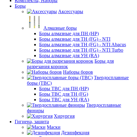
Комплекты, Наборы
Боры
Аксессуары
Алмазные боры
Боры алмазные для ПН (HP)
Боры алмазные для ТН (FG) - NTI
Боры алмазные для ТН (FG) - NTI Abacus
Боры алмазные для ТН (FG) - NTI Turbo
Боры алмазные для УН (RA)
Боры для
разрезания коронок
Наборы боров
Твердосплавные
боры (ТВС)
Боры ТВС для ПН (HP)
Боры ТВС для ТН (FG)
Боры ТВС для УН (RA)
Твердосплавные
финиры
Хирургия
Гигиена, защита
Маски
Дезинфекция