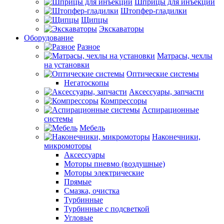
Шприцы для инъекций
Штопфер-гладилки
Щипцы
Экскаваторы
Оборудование
Разное
Матрасы, чехлы
на установки
Оптические системы
Негатоскопы
Аксессуары, запчасти
Компрессоры
Аспирационные
системы
Мебель
Наконечники,
микромоторы
Аксессуары
Моторы пневмо (воздушные)
Моторы электрические
Прямые
Смазка, очистка
Турбинные
Турбинные с подсветкой
Угловые