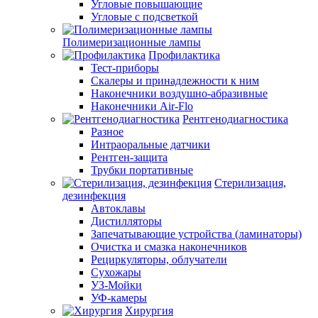
Угловые повышающие
Угловые с подсветкой
Полимеризационные лампы
Профилактика
Тест-приборы
Скалеры и принадлежности к ним
Наконечники воздушно-абразивные
Наконечники Air-Flo
Рентгенодиагностика
Разное
Интраоральные датчики
Рентген-защита
Трубки портативные
Стерилизация,
дезинфекция
Автоклавы
Дистилляторы
Запечатывающие устройства (ламинаторы)
Очистка и смазка наконечников
Рециркуляторы, облучатели
Сухожары
УЗ-Мойки
УФ-камеры
Хирургия