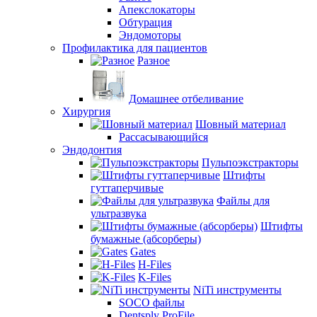
Апекслокаторы
Обтурация
Эндомоторы
Профилактика для пациентов
Разное
Домашнее отбеливание
Хирургия
Шовный материал
Рассасывающийся
Эндодонтия
Пульпоэкстракторы
Штифты
гуттаперчивые
Файлы для
ультразвука
Штифты
бумажные (абсорберы)
Gates
H-Files
K-Files
NiTi инструменты
SOCO файлы
Dentsply ProFile