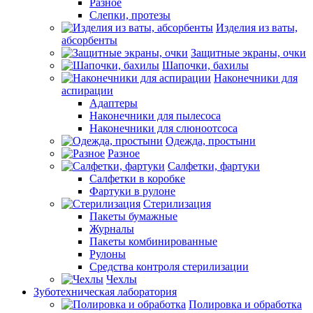
Разное
Слепки, протезы
Изделия из ваты,
абсорбенты
Защитные экраны, очки
Шапочки, бахилы
Наконечники для
аспирации
Адаптеры
Наконечники для пылесоса
Наконечники для слюноотсоса
Одежда, простыни
Разное
Салфетки, фартуки
Салфетки в коробке
Фартуки в рулоне
Стерилизация
Пакеты бумажные
Журналы
Пакеты комбинированные
Рулоны
Средства контроля стерилизации
Чехлы
Зуботехническая лаборатория
Полировка и обработка