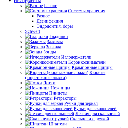
Инструменты
Разное
Системы хранения
Разное
Дезинфекция
Эндодонтия, боры
Schwert
Гладилки
Зажимы
Зеркала
Зонды
Иглодержатели
Коронкосниматели
Крампонные щипцы
Кюреты
(кюретажные ложки)
Лотки
Ножницы
Пинцеты
Ретракторы
Ручки для зеркал
Ручки для скальпелей
Лезвия для скальпелей
Скальпели с ручкой
Шпатели