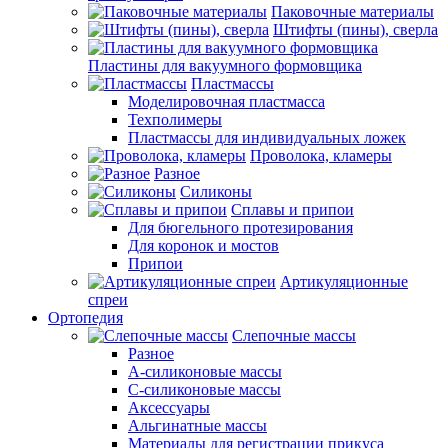
Паковочные материалы
Штифты (пины), сверла
Пластины для вакуумного формовщика
Пластмассы
Моделировочная пластмасса
Техполимеры
Пластмассы для индивидуальных ложек
Проволока, кламеры
Разное
Силиконы
Сплавы и припои
Для бюгельного протезирования
Для коронок и мостов
Припои
Артикуляционные
спреи
Ортопедия
Слепочные массы
Разное
А-силиконовые массы
С-силиконовые массы
Аксессуары
Альгинатные массы
Материалы для регистрации прикуса