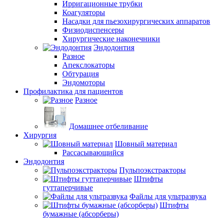
Ирригационные трубки
Коагуляторы
Насадки для пьезохирургических аппаратов
Физиодиспенсеры
Хирургические наконечники
Эндодонтия
Разное
Апекслокаторы
Обтурация
Эндомоторы
Профилактика для пациентов
Разное
Домашнее отбеливание
Хирургия
Шовный материал
Рассасывающийся
Эндодонтия
Пульпоэкстракторы
Штифты
гуттаперчивые
Файлы для ультразвука
Штифты
бумажные (абсорберы)