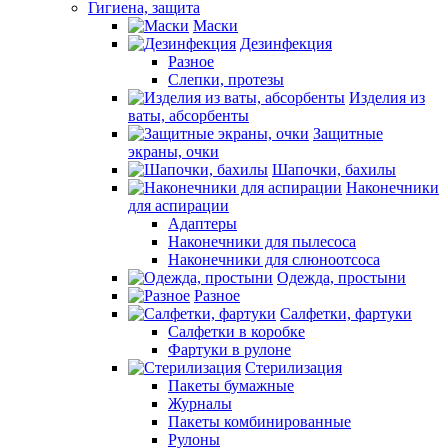
Гигиена, защита
Маски
Дезинфекция
Разное
Слепки, протезы
Изделия из
ваты, абсорбенты
Защитные
экраны, очки
Шапочки, бахилы
Наконечники
для аспирации
Адаптеры
Наконечники для пылесоса
Наконечники для слюноотсоса
Одежда, простыни
Разное
Салфетки, фартуки
Салфетки в коробке
Фартуки в рулоне
Стерилизация
Пакеты бумажные
Журналы
Пакеты комбинированные
Рулоны