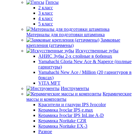
Гипсы
2 класс
3 класс
4 класс
5 класс
Материалы для подготовки штампика
Замковые
крепления (аттачмены)
Искусственные зубы
АНИС Зубы 2-х слойные в бобинах
Yamahachi Gloria New Ace & Naperce (полные
гарнитуры)
Yamahachi New Ace / Million (20 гарнитуров в
боксах)
VITA MFT
Инструменты
Керамические
массы и композиты
Красители и глазури IPS Ivocolor
Керамика Ivoclar IPS e.max
Керамика Ivoclar IPS InLine A-D
Керамика Noritake CZR
Керамика Noritake EX-3
Разное