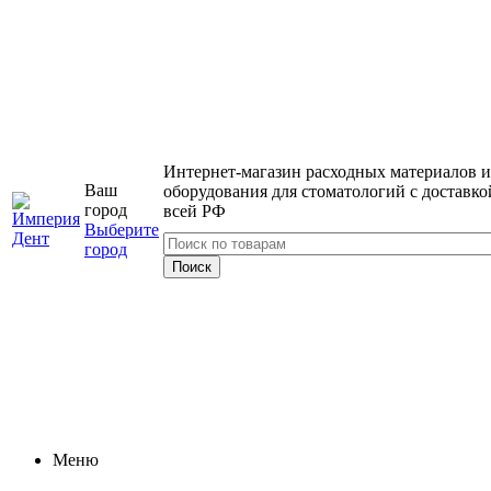
Интернет-магазин расходных материалов и
Ваш
оборудования для стоматологий с доставко
город
всей РФ
Выберите
город
Меню