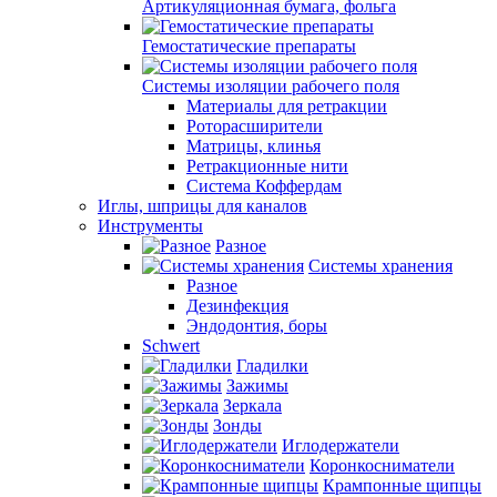
Артикуляционная бумага, фольга
Гемостатические препараты
Системы изоляции рабочего поля
Материалы для ретракции
Роторасширители
Матрицы, клинья
Ретракционные нити
Система Коффердам
Иглы, шприцы для каналов
Инструменты
Разное
Системы хранения
Разное
Дезинфекция
Эндодонтия, боры
Schwert
Гладилки
Зажимы
Зеркала
Зонды
Иглодержатели
Коронкосниматели
Крампонные щипцы