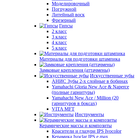
Моделировочный
Погружной
Литейный воск
Фрезерный
Гипсы
2 класс
3 класс
4 класс
5 класс
Материалы для подготовки штампика
Замковые крепления (аттачмены)
Искусственные зубы
АНИС Зубы 2-х слойные в бобинах
Yamahachi Gloria New Ace & Naperce
(полные гарнитуры)
Yamahachi New Ace / Million (20
гарнитуров в боксах)
VITA MFT
Инструменты
Керамические массы и композиты
Красители и глазури IPS Ivocolor
Керамика Ivoclar IPS e.max