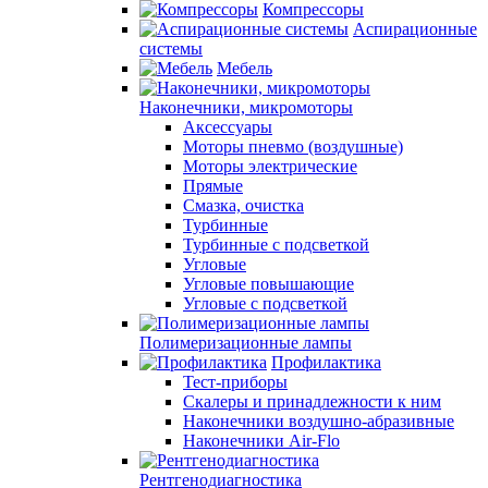
Компрессоры
Аспирационные
системы
Мебель
Наконечники, микромоторы
Аксессуары
Моторы пневмо (воздушные)
Моторы электрические
Прямые
Смазка, очистка
Турбинные
Турбинные с подсветкой
Угловые
Угловые повышающие
Угловые с подсветкой
Полимеризационные лампы
Профилактика
Тест-приборы
Скалеры и принадлежности к ним
Наконечники воздушно-абразивные
Наконечники Air-Flo
Рентгенодиагностика