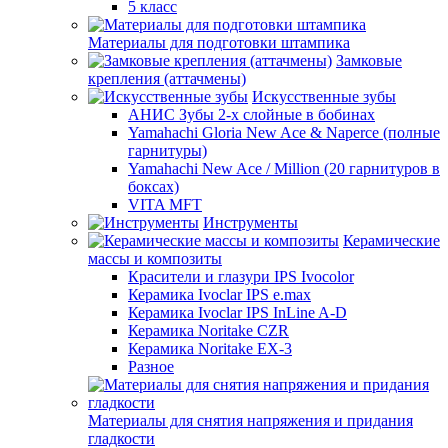
5 класс
Материалы для подготовки штампика
Замковые
крепления (аттачмены)
Искусственные зубы
АНИС Зубы 2-х слойные в бобинах
Yamahachi Gloria New Ace & Naperce (полные
гарнитуры)
Yamahachi New Ace / Million (20 гарнитуров в
боксах)
VITA MFT
Инструменты
Керамические
массы и композиты
Красители и глазури IPS Ivocolor
Керамика Ivoclar IPS e.max
Керамика Ivoclar IPS InLine A-D
Керамика Noritake CZR
Керамика Noritake EX-3
Разное
Материалы для снятия напряжения и придания
гладкости