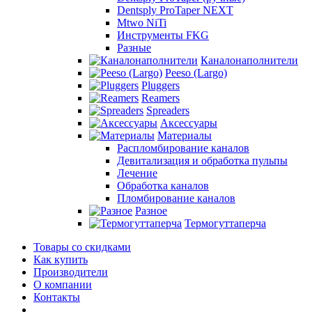
Dentsply ProTaper NEXT
Mtwo NiTi
Инструменты FKG
Разные
Каналонаполнители
Peeso (Largo)
Pluggers
Reamers
Spreaders
Аксессуары
Материалы
Распломбирование каналов
Девитализация и обработка пульпы
Лечение
Обработка каналов
Пломбирование каналов
Разное
Термогуттаперча
Товары со скидками
Как купить
Производители
О компании
Контакты