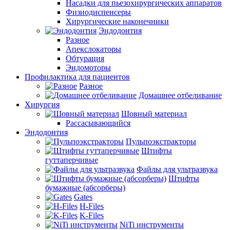
Насадки для пьезохирургических аппаратов
Физиодиспенсеры
Хирургические наконечники
Эндодонтия
Разное
Апекслокаторы
Обтурация
Эндомоторы
Профилактика для пациентов
Разное
Домашнее отбеливание
Хирургия
Шовный материал
Рассасывающийся
Эндодонтия
Пульпоэкстракторы
Штифты
гуттаперчивые
Файлы для ультразвука
Штифты
бумажные (абсорберы)
Gates
H-Files
K-Files
NiTi инструменты