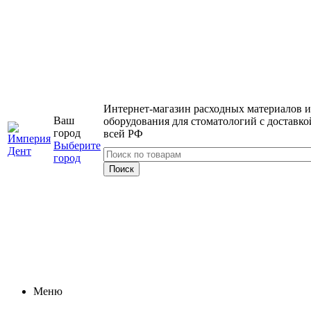
Интернет-магазин расходных материалов и
Ваш
оборудования для стоматологий с доставко
город
всей РФ
Выберите
город
Меню