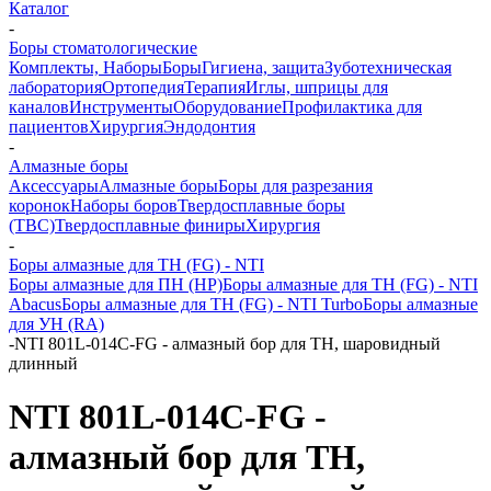
Каталог
-
Боры стоматологические
Комплекты, Наборы
Боры
Гигиена, защита
Зуботехническая
лаборатория
Ортопедия
Терапия
Иглы, шприцы для
каналов
Инструменты
Оборудование
Профилактика для
пациентов
Хирургия
Эндодонтия
-
Алмазные боры
Аксессуары
Алмазные боры
Боры для разрезания
коронок
Наборы боров
Твердосплавные боры
(ТВС)
Твердосплавные финиры
Хирургия
-
Боры алмазные для ТН (FG) - NTI
Боры алмазные для ПН (HP)
Боры алмазные для ТН (FG) - NTI
Abacus
Боры алмазные для ТН (FG) - NTI Turbo
Боры алмазные
для УН (RA)
-
NTI 801L-014C-FG - алмазный бор для ТН, шаровидный
длинный
NTI 801L-014C-FG -
алмазный бор для ТН,