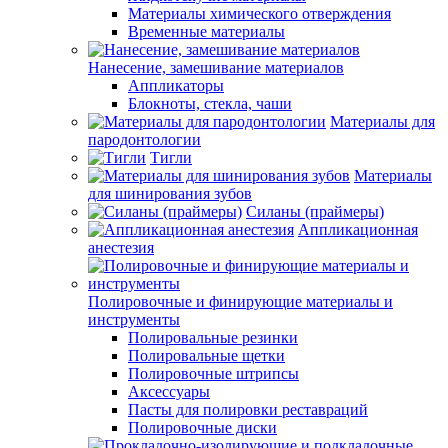
Материалы химического отверждения
Временные материалы
Нанесение, замешивание материалов
Аппликаторы
Блокноты, стекла, чаши
Материалы для
пародонтологии
Тигли
Материалы
для шинирования зубов
Силаны (праймеры)
Аппликационная
анестезия
Полировочные и финирующие материалы и
инструменты
Полировальные резинки
Полировальные щетки
Полировочные штрипсы
Аксессуары
Пасты для полировки реставраций
Полировочные диски