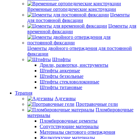
Временные ортопедические конструкции
Цементы
для постоянной фиксации
Цементы для
временной фиксации
Цементы двойного отверждения для постоянной
фиксации
Штифты
Дрили, развертки, инструменты
Штифты анкерные
Штифты беззольные
Штифты стекловолоконные
Штифты титановые
Терапия
Адгезивы
Протравочные гели
Пломбировочные
материалы
Пломбировочные цементы
Сопутствующие материалы
Материалы светового отверждения
Жидкотекучие материалы