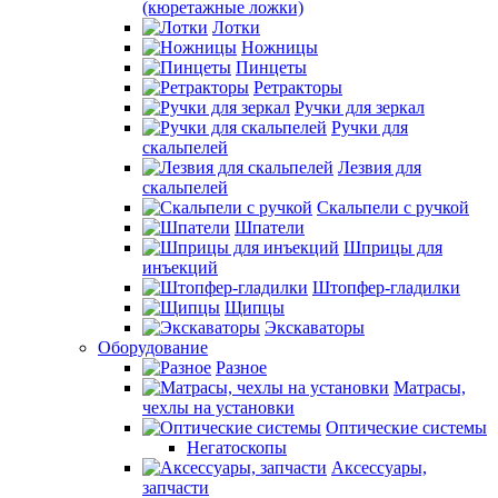
(кюретажные ложки)
Лотки
Ножницы
Пинцеты
Ретракторы
Ручки для зеркал
Ручки для
скальпелей
Лезвия для
скальпелей
Скальпели с ручкой
Шпатели
Шприцы для
инъекций
Штопфер-гладилки
Щипцы
Экскаваторы
Оборудование
Разное
Матрасы,
чехлы на установки
Оптические системы
Негатоскопы
Аксессуары,
запчасти