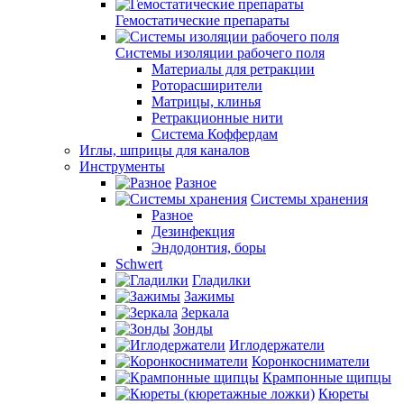
Гемостатические препараты
Системы изоляции рабочего поля
Материалы для ретракции
Роторасширители
Матрицы, клинья
Ретракционные нити
Система Коффердам
Иглы, шприцы для каналов
Инструменты
Разное
Системы хранения
Разное
Дезинфекция
Эндодонтия, боры
Schwert
Гладилки
Зажимы
Зеркала
Зонды
Иглодержатели
Коронкосниматели
Крампонные щипцы
Кюреты