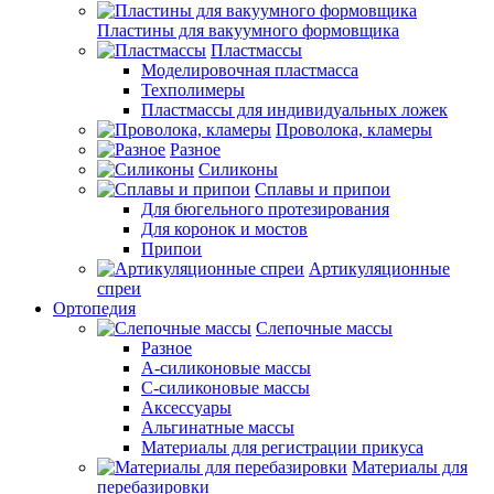
Пластины для вакуумного формовщика
Пластмассы
Моделировочная пластмасса
Техполимеры
Пластмассы для индивидуальных ложек
Проволока, кламеры
Разное
Силиконы
Сплавы и припои
Для бюгельного протезирования
Для коронок и мостов
Припои
Артикуляционные
спреи
Ортопедия
Слепочные массы
Разное
А-силиконовые массы
С-силиконовые массы
Аксессуары
Альгинатные массы
Материалы для регистрации прикуса
Материалы для
перебазировки