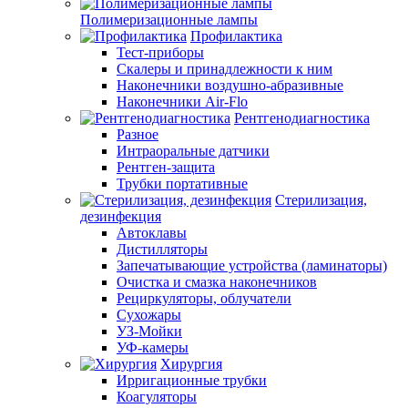
Полимеризационные лампы
Профилактика
Тест-приборы
Скалеры и принадлежности к ним
Наконечники воздушно-абразивные
Наконечники Air-Flo
Рентгенодиагностика
Разное
Интраоральные датчики
Рентген-защита
Трубки портативные
Стерилизация,
дезинфекция
Автоклавы
Дистилляторы
Запечатывающие устройства (ламинаторы)
Очистка и смазка наконечников
Рециркуляторы, облучатели
Сухожары
УЗ-Мойки
УФ-камеры
Хирургия
Ирригационные трубки
Коагуляторы