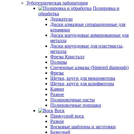
Зуботехническая лаборатория
Полировка и
обработка
Держатели
Диски алмазные сепарационные для
керамики
Диски корундовые армированные для
металла
Диски корундовые для пластмассы,
металла
Фрезы Кристалл
Полиры
Спеченные алмазы (Sintered diamonds)
Фрезы
Щетки, круги для микромотора
Щетки, круги для шлифмотора
Камни
Разное
Полировочные пасты
Полировочные порошки
Воск
Прикусной воск
Разное
Восковые шаблоны и заготовки
Базисный