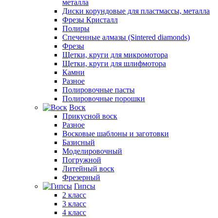
металла
Диски корундовые для пластмассы, металла
Фрезы Кристалл
Полиры
Спеченные алмазы (Sintered diamonds)
Фрезы
Щетки, круги для микромотора
Щетки, круги для шлифмотора
Камни
Разное
Полировочные пасты
Полировочные порошки
Воск
Прикусной воск
Разное
Восковые шаблоны и заготовки
Базисный
Моделировочный
Погружной
Литейный воск
Фрезерный
Гипсы
2 класс
3 класс
4 класс