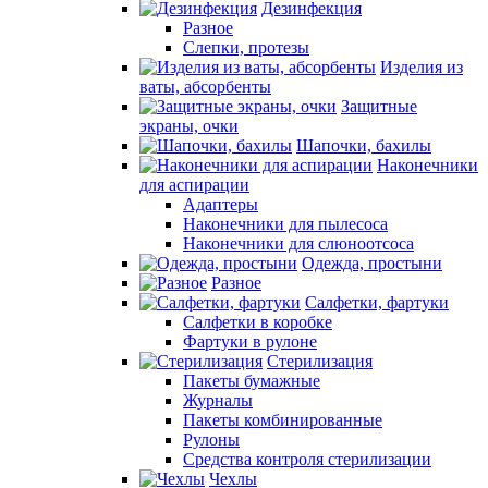
Дезинфекция
Разное
Слепки, протезы
Изделия из
ваты, абсорбенты
Защитные
экраны, очки
Шапочки, бахилы
Наконечники
для аспирации
Адаптеры
Наконечники для пылесоса
Наконечники для слюноотсоса
Одежда, простыни
Разное
Салфетки, фартуки
Салфетки в коробке
Фартуки в рулоне
Стерилизация
Пакеты бумажные
Журналы
Пакеты комбинированные
Рулоны
Средства контроля стерилизации
Чехлы