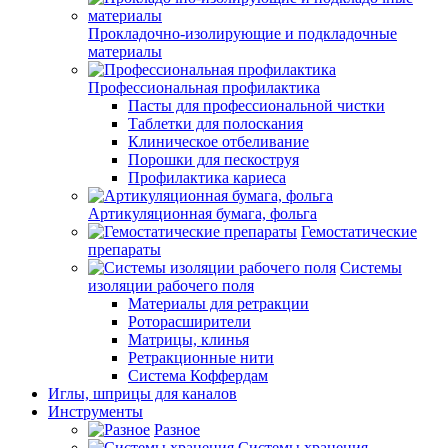
Прокладочно-изолирующие и подкладочные
материалы
Профессиональная профилактика
Пасты для профессиональной чистки
Таблетки для полоскания
Клиническое отбеливание
Порошки для пескоструя
Профилактика кариеса
Артикуляционная бумага, фольга
Гемостатические
препараты
Системы
изоляции рабочего поля
Материалы для ретракции
Роторасширители
Матрицы, клинья
Ретракционные нити
Система Коффердам
Иглы, шприцы для каналов
Инструменты
Разное
Системы хранения