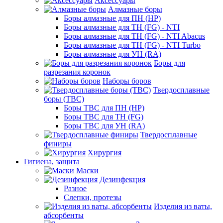
Аксессуары
Алмазные боры
Боры алмазные для ПН (HP)
Боры алмазные для ТН (FG) - NTI
Боры алмазные для ТН (FG) - NTI Abacus
Боры алмазные для ТН (FG) - NTI Turbo
Боры алмазные для УН (RA)
Боры для
разрезания коронок
Наборы боров
Твердосплавные
боры (ТВС)
Боры ТВС для ПН (HP)
Боры ТВС для ТН (FG)
Боры ТВС для УН (RA)
Твердосплавные
финиры
Хирургия
Гигиена, защита
Маски
Дезинфекция
Разное
Слепки, протезы
Изделия из ваты,
абсорбенты