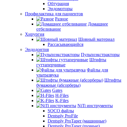
Обтурация
Эндомоторы
Профилактика для пациентов
Разное
Домашнее
отбеливание
Хирургия
Шовный материал
Рассасывающийся
Эндодонтия
Пульпоэкстракторы
Штифты
гуттаперчивые
Файлы для
ультразвука
Штифты
бумажные (абсорберы)
Gates
H-Files
K-Files
NiTi инструменты
SOCO файлы
Dentsply ProFile
Dentsply ProTaper (машинные)
Dentsply ProTaper (ручные)