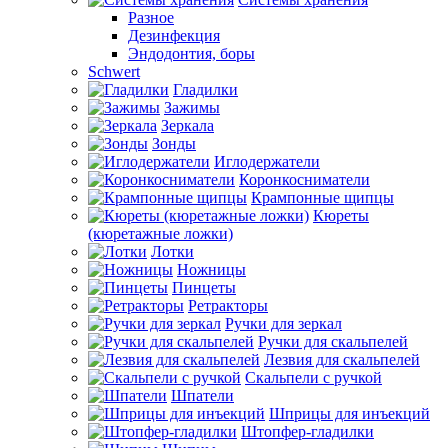
Разное
Дезинфекция
Эндодонтия, боры
Schwert
Гладилки
Зажимы
Зеркала
Зонды
Иглодержатели
Коронкосниматели
Крампонные щипцы
Кюреты
(кюретажные ложки)
Лотки
Ножницы
Пинцеты
Ретракторы
Ручки для зеркал
Ручки для скальпелей
Лезвия для скальпелей
Скальпели с ручкой
Шпатели
Шприцы для инъекций
Штопфер-гладилки