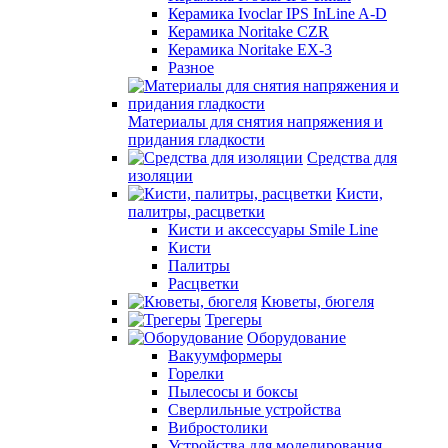
Керамика Ivoclar IPS InLine A-D
Керамика Noritake CZR
Керамика Noritake EX-3
Разное
Материалы для снятия напряжения и
придания гладкости
Средства для
изоляции
Кисти,
палитры, расцветки
Кисти и аксессуары Smile Line
Кисти
Палитры
Расцветки
Кюветы, бюгеля
Трегеры
Оборудование
Вакуумформеры
Горелки
Пылесосы и боксы
Сверлильные устройства
Вибростолики
Устройства для моделирования