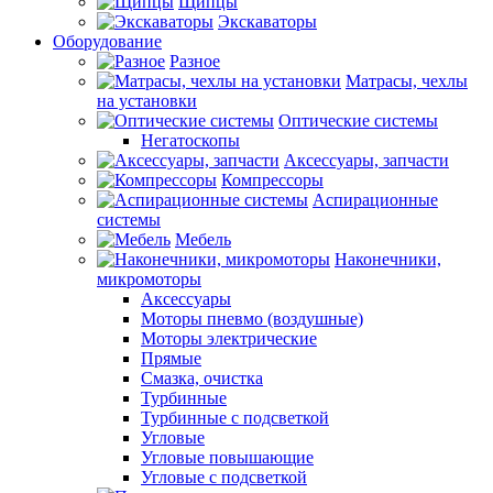
Щипцы
Экскаваторы
Оборудование
Разное
Матрасы, чехлы
на установки
Оптические системы
Негатоскопы
Аксессуары, запчасти
Компрессоры
Аспирационные
системы
Мебель
Наконечники,
микромоторы
Аксессуары
Моторы пневмо (воздушные)
Моторы электрические
Прямые
Смазка, очистка
Турбинные
Турбинные с подсветкой
Угловые
Угловые повышающие
Угловые с подсветкой