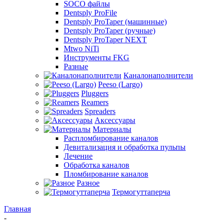
SOCO файлы
Dentsply ProFile
Dentsply ProTaper (машинные)
Dentsply ProTaper (ручные)
Dentsply ProTaper NEXT
Mtwo NiTi
Инструменты FKG
Разные
Каналонаполнители
Peeso (Largo)
Pluggers
Reamers
Spreaders
Аксессуары
Материалы
Распломбирование каналов
Девитализация и обработка пульпы
Лечение
Обработка каналов
Пломбирование каналов
Разное
Термогуттаперча
Главная
-