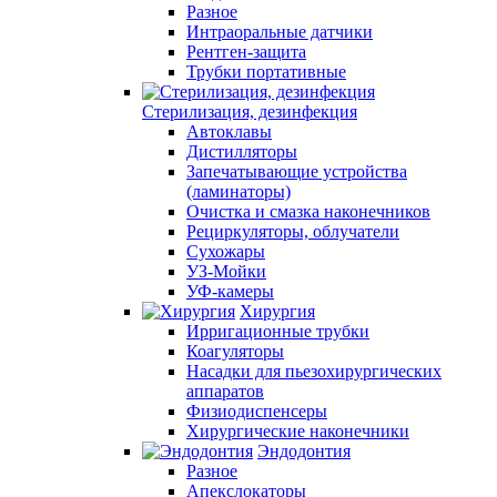
Разное
Интраоральные датчики
Рентген-защита
Трубки портативные
Стерилизация, дезинфекция
Автоклавы
Дистилляторы
Запечатывающие устройства
(ламинаторы)
Очистка и смазка наконечников
Рециркуляторы, облучатели
Сухожары
УЗ-Мойки
УФ-камеры
Хирургия
Ирригационные трубки
Коагуляторы
Насадки для пьезохирургических
аппаратов
Физиодиспенсеры
Хирургические наконечники
Эндодонтия
Разное
Апекслокаторы