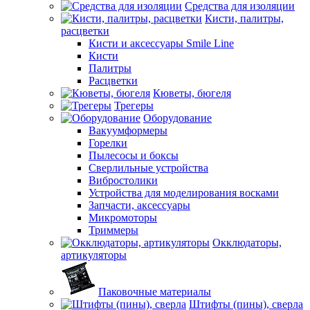
Средства для изоляции
Кисти, палитры,
расцветки
Кисти и аксессуары Smile Line
Кисти
Палитры
Расцветки
Кюветы, бюгеля
Трегеры
Оборудование
Вакуумформеры
Горелки
Пылесосы и боксы
Сверлильные устройства
Вибростолики
Устройства для моделирования восками
Запчасти, аксессуары
Микромоторы
Триммеры
Окклюдаторы,
артикуляторы
Паковочные материалы
Штифты (пины), сверла