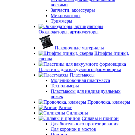
восками
Запчасти, аксессуары
Микромоторы
Триммеры
Окклюдаторы, артикуляторы
Паковочные материалы
Штифты (пины),
сверла
Пластины для вакуумного формовщика
Пластмассы
Моделировочная пластмасса
Техполимеры
Пластмассы для индивидуальных
ложек
Проволока, кламеры
Разное
Силиконы
Сплавы и припои
Для бюгельного протезирования
Для коронок и мостов
Припои