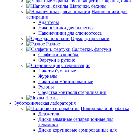
Защитные экраны, очки
Шапочки, бахилы
Наконечники для
аспирации
Адаптеры
Наконечники для пылесоса
Наконечники для слюноотсоса
Одежда, простыни
Разное
Салфетки, фартуки
Салфетки в коробке
Фартуки в рулоне
Стерилизация
Пакеты бумажные
Журналы
Пакеты комбинированные
Рулоны
Средства контроля стерилизации
Чехлы
Зуботехническая лаборатория
Полировка и обработка
Держатели
Диски алмазные сепарационные для
керамики
Диски корундовые армированные для