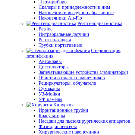
Тест-приборы
Скалеры и принадлежности к ним
Наконечники воздушно-абразивные
Наконечники Air-Flo
Рентгенодиагностика
Разное
Интраоральные датчики
Рентген-защита
Трубки портативные
Стерилизация,
дезинфекция
Автоклавы
Дистилляторы
Запечатывающие устройства (ламинаторы)
Очистка и смазка наконечников
Рециркуляторы, облучатели
Сухожары
УЗ-Мойки
УФ-камеры
Хирургия
Ирригационные трубки
Коагуляторы
Насадки для пьезохирургических аппаратов
Физиодиспенсеры
Хирургические наконечники