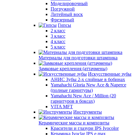
Моделировочный
Погружной
Литейный воск
Фрезерный
Гипсы
2 класс
3 класс
4 класс
5 класс
Материалы для подготовки штампика
Замковые крепления (аттачмены)
Искусственные зубы
АНИС Зубы 2-х слойные в бобинах
Yamahachi Gloria New Ace & Naperce
(полные гарнитуры)
Yamahachi New Ace / Million (20
гарнитуров в боксах)
VITA MFT
Инструменты
Керамические массы и композиты
Красители и глазури IPS Ivocolor
Керамика Ivoclar IPS e.max