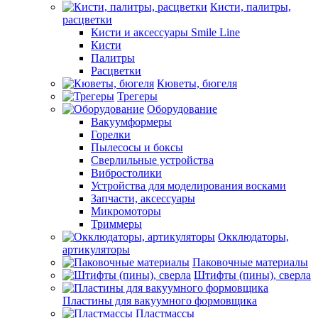
Кисти, палитры,
расцветки
Кисти и аксессуары Smile Line
Кисти
Палитры
Расцветки
Кюветы, бюгеля
Трегеры
Оборудование
Вакуумформеры
Горелки
Пылесосы и боксы
Сверлильные устройства
Вибростолики
Устройства для моделирования восками
Запчасти, аксессуары
Микромоторы
Триммеры
Окклюдаторы,
артикуляторы
Паковочные материалы
Штифты (пины), сверла
Пластины для вакуумного формовщика
Пластмассы