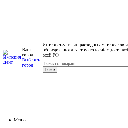
Интернет-магазин расходных материалов и
Ваш
оборудования для стоматологий с доставко
город
всей РФ
Выберите
город
Меню