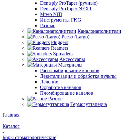
Dentsply ProTaper (ручные)
Dentsply ProTaper NEXT
Mtwo NiTi
Инструменты FKG
Разные
Каналонаполнители
Peeso (Largo)
Pluggers
Reamers
Spreaders
Аксессуары
Материалы
Распломбирование каналов
Девитализация и обработка пульпы
Лечение
Обработка каналов
Пломбирование каналов
Разное
Термогуттаперча
Главная
-
Каталог
-
Боры стоматологические