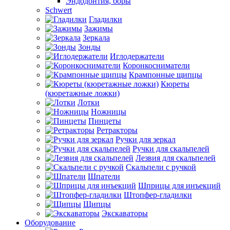
Эндодонтия, боры
Schwert
Гладилки
Зажимы
Зеркала
Зонды
Иглодержатели
Коронкосниматели
Крампонные щипцы
Кюреты
(кюретажные ложки)
Лотки
Ножницы
Пинцеты
Ретракторы
Ручки для зеркал
Ручки для скальпелей
Лезвия для скальпелей
Скальпели с ручкой
Шпатели
Шприцы для инъекций
Штопфер-гладилки
Щипцы
Экскаваторы
Оборудование