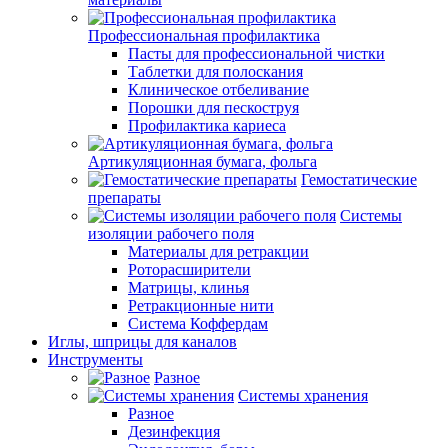
Профессиональная профилактика
Пасты для профессиональной чистки
Таблетки для полоскания
Клиническое отбеливание
Порошки для пескоструя
Профилактика кариеса
Артикуляционная бумага, фольга
Гемостатические
препараты
Системы
изоляции рабочего поля
Материалы для ретракции
Роторасширители
Матрицы, клинья
Ретракционные нити
Система Коффердам
Иглы, шприцы для каналов
Инструменты
Разное
Системы хранения
Разное
Дезинфекция