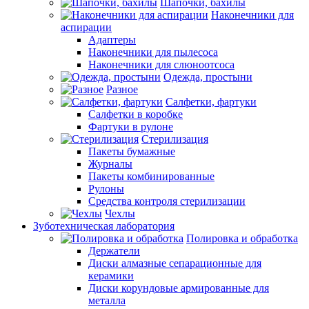
Шапочки, бахилы
Наконечники для
аспирации
Адаптеры
Наконечники для пылесоса
Наконечники для слюноотсоса
Одежда, простыни
Разное
Салфетки, фартуки
Салфетки в коробке
Фартуки в рулоне
Стерилизация
Пакеты бумажные
Журналы
Пакеты комбинированные
Рулоны
Средства контроля стерилизации
Чехлы
Зуботехническая лаборатория
Полировка и обработка
Держатели
Диски алмазные сепарационные для
керамики
Диски корундовые армированные для
металла