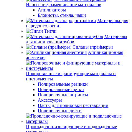
Нанесение, замешивание материалов
Аппликаторы
Блокноты, стекла, чаши
Материалы для
пародонтологии
Тигли
Материалы
для шинирования зубов
Силаны (праймеры)
Аппликационная
анестезия
Полировочные и финирующие материалы и
инструменты
Полировальные резинки
Полировальные щетки
Полировочные штрипсы
Аксессуары
Пасты для полировки реставраций
Полировочные диски
Прокладочно-изолирующие и подкладочные
материалы