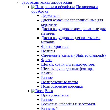
Зуботехническая лаборатория
Полировка и
обработка
Держатели
Диски алмазные сепарационные для
керамики
Диски корундовые армированные для
металла
Диски корундовые для пластмассы,
металла
Фрезы Кристалл
Полиры
Спеченные алмазы (Sintered diamonds)
Фрезы
Щетки, круги для микромотора
Щетки, круги для шлифмотора
Камни
Разное
Полировочные пасты
Полировочные порошки
Воск
Прикусной воск
Разное
Восковые шаблоны и заготовки
Базисный