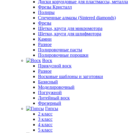
Диски корундовые для пластмассы, металла
Фрезы Кристалл
Полиры
Спеченные алмазы (Sintered diamonds)
Фрезы
Щетки, круги для микромотора
Щетки, круги для шлифмотора
Камни
Разное
Полировочные пасты
Полировочные порошки
Воск
Прикусной воск
Разное
Восковые шаблоны и заготовки
Базисный
Моделировочный
Погружной
Литейный воск
Фрезерный
Гипсы
2 класс
3 класс
4 класс
5 класс