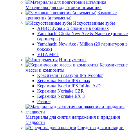
Материалы для подготовки штампика
Замковые
крепления (аттачмены)
Искусственные зубы
АНИС Зубы 2-х слойные в бобинах
Yamahachi Gloria New Ace & Naperce (полные
гарнитуры)
Yamahachi New Ace / Million (20 гарнитуров в
боксах)
VITA MFT
Инструменты
Керамические
массы и композиты
Красители и глазури IPS Ivocolor
Керамика Ivoclar IPS e.max
Керамика Ivoclar IPS InLine A-D
Керамика Noritake CZR
Керамика Noritake EX-3
Разное
Материалы для снятия напряжения и придания
гладкости
Средства для изоляции