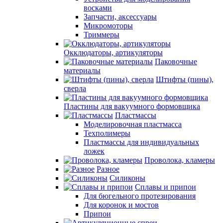
восками
Запчасти, аксессуары
Микромоторы
Триммеры
Окклюдаторы, артикуляторы
Паковочные
материалы
Штифты (пины),
сверла
Пластины для вакуумного формовщика
Пластмассы
Моделировочная пластмасса
Техполимеры
Пластмассы для индивидуальных
ложек
Проволока, кламеры
Разное
Силиконы
Сплавы и припои
Для бюгельного протезирования
Для коронок и мостов
Припои