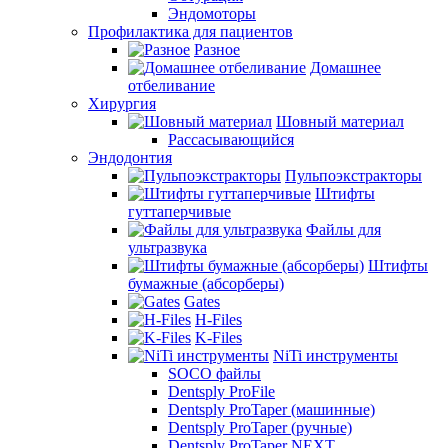
Эндомоторы
Профилактика для пациентов
Разное
Домашнее
отбеливание
Хирургия
Шовный материал
Рассасывающийся
Эндодонтия
Пульпоэкстракторы
Штифты
гуттаперчивые
Файлы для
ультразвука
Штифты
бумажные (абсорберы)
Gates
H-Files
K-Files
NiTi инструменты
SOCO файлы
Dentsply ProFile
Dentsply ProTaper (машинные)
Dentsply ProTaper (ручные)
Dentsply ProTaper NEXT