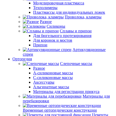
Моделировочная пластмасса
Техполимеры
Пластмассы для индивидуальных ложек
Проволока, кламеры
Разное
Силиконы
Сплавы и припои
Для бюгельного протезирования
Для коронок и мостов
Припои
Артикуляционные
спреи
Ортопедия
Слепочные массы
Разное
А-силиконовые массы
С-силиконовые массы
Аксессуары
Альгинатные массы
Материалы для регистрации прикуса
Материалы для
перебазировки
Временные ортопедические конструкции
Цементы