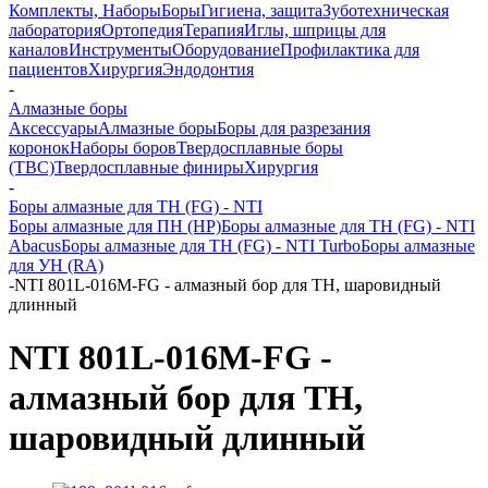
Комплекты, Наборы
Боры
Гигиена, защита
Зуботехническая
лаборатория
Ортопедия
Терапия
Иглы, шприцы для
каналов
Инструменты
Оборудование
Профилактика для
пациентов
Хирургия
Эндодонтия
-
Алмазные боры
Аксессуары
Алмазные боры
Боры для разрезания
коронок
Наборы боров
Твердосплавные боры
(ТВС)
Твердосплавные финиры
Хирургия
-
Боры алмазные для ТН (FG) - NTI
Боры алмазные для ПН (HP)
Боры алмазные для ТН (FG) - NTI
Abacus
Боры алмазные для ТН (FG) - NTI Turbo
Боры алмазные
для УН (RA)
-
NTI 801L-016M-FG - алмазный бор для ТН, шаровидный
длинный
NTI 801L-016M-FG -
алмазный бор для ТН,
шаровидный длинный