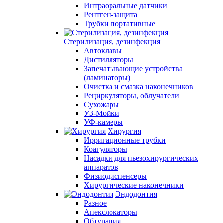
Интраоральные датчики
Рентген-защита
Трубки портативные
Стерилизация, дезинфекция
Автоклавы
Дистилляторы
Запечатывающие устройства
(ламинаторы)
Очистка и смазка наконечников
Рециркуляторы, облучатели
Сухожары
УЗ-Мойки
УФ-камеры
Хирургия
Ирригационные трубки
Коагуляторы
Насадки для пьезохирургических
аппаратов
Физиодиспенсеры
Хирургические наконечники
Эндодонтия
Разное
Апекслокаторы
Обтурация