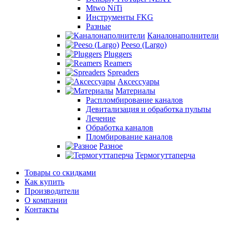
Mtwo NiTi
Инструменты FKG
Разные
Каналонаполнители
Peeso (Largo)
Pluggers
Reamers
Spreaders
Аксессуары
Материалы
Распломбирование каналов
Девитализация и обработка пульпы
Лечение
Обработка каналов
Пломбирование каналов
Разное
Термогуттаперча
Товары со скидками
Как купить
Производители
О компании
Контакты