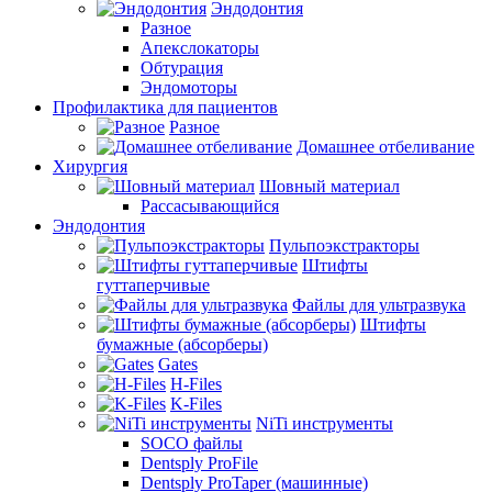
Эндодонтия
Разное
Апекслокаторы
Обтурация
Эндомоторы
Профилактика для пациентов
Разное
Домашнее отбеливание
Хирургия
Шовный материал
Рассасывающийся
Эндодонтия
Пульпоэкстракторы
Штифты
гуттаперчивые
Файлы для ультразвука
Штифты
бумажные (абсорберы)
Gates
H-Files
K-Files
NiTi инструменты
SOCO файлы
Dentsply ProFile
Dentsply ProTaper (машинные)