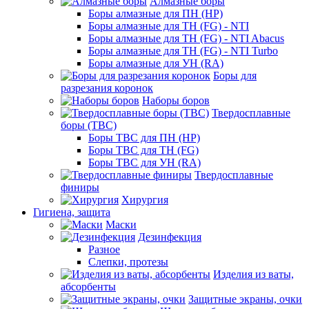
Алмазные боры
Боры алмазные для ПН (HP)
Боры алмазные для ТН (FG) - NTI
Боры алмазные для ТН (FG) - NTI Abacus
Боры алмазные для ТН (FG) - NTI Turbo
Боры алмазные для УН (RA)
Боры для
разрезания коронок
Наборы боров
Твердосплавные
боры (ТВС)
Боры ТВС для ПН (HP)
Боры ТВС для ТН (FG)
Боры ТВС для УН (RA)
Твердосплавные
финиры
Хирургия
Гигиена, защита
Маски
Дезинфекция
Разное
Слепки, протезы
Изделия из ваты,
абсорбенты
Защитные экраны, очки