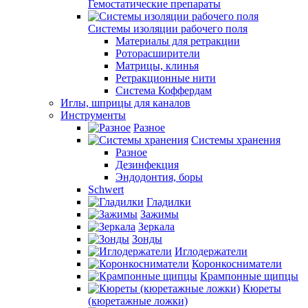
Гемостатические препараты
Системы изоляции рабочего поля
Материалы для ретракции
Роторасширители
Матрицы, клинья
Ретракционные нити
Система Коффердам
Иглы, шприцы для каналов
Инструменты
Разное
Системы хранения
Разное
Дезинфекция
Эндодонтия, боры
Schwert
Гладилки
Зажимы
Зеркала
Зонды
Иглодержатели
Коронкосниматели
Крампонные щипцы
Кюреты
(кюретажные ложки)