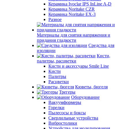
Керамика Ivoclar IPS InLine A-D
Керамика Noritake CZR
Керамика Noritake EX-3
Разное
Материалы для снятия напряжения и
придания гладкости
Средства для
изоляции
Кисти,
палитры, расцветки
Кисти и аксессуары Smile Line
Кисти
Палитры
Расцветки
Кюветы, бюгеля
Трегеры
Оборудование
Вакуумформеры
Горелки
Пылесосы и боксы
Сверлильные устройства
Вибростолики
Устройства для моделирования