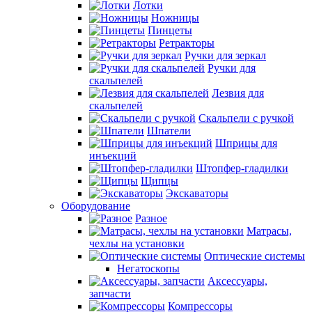
Лотки
Ножницы
Пинцеты
Ретракторы
Ручки для зеркал
Ручки для
скальпелей
Лезвия для
скальпелей
Скальпели с ручкой
Шпатели
Шприцы для
инъекций
Штопфер-гладилки
Щипцы
Экскаваторы
Оборудование
Разное
Матрасы,
чехлы на установки
Оптические системы
Негатоскопы
Аксессуары,
запчасти
Компрессоры