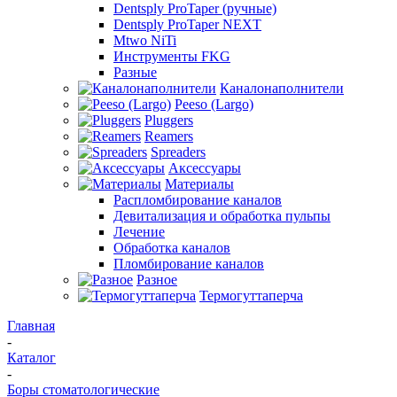
Dentsply ProTaper (ручные)
Dentsply ProTaper NEXT
Mtwo NiTi
Инструменты FKG
Разные
Каналонаполнители
Peeso (Largo)
Pluggers
Reamers
Spreaders
Аксессуары
Материалы
Распломбирование каналов
Девитализация и обработка пульпы
Лечение
Обработка каналов
Пломбирование каналов
Разное
Термогуттаперча
Главная
-
Каталог
-
Боры стоматологические