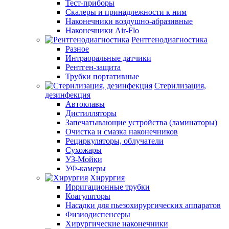
Тест-приборы
Скалеры и принадлежности к ним
Наконечники воздушно-абразивные
Наконечники Air-Flo
Рентгенодиагностика
Разное
Интраоральные датчики
Рентген-защита
Трубки портативные
Стерилизация,
дезинфекция
Автоклавы
Дистилляторы
Запечатывающие устройства (ламинаторы)
Очистка и смазка наконечников
Рециркуляторы, облучатели
Сухожары
УЗ-Мойки
УФ-камеры
Хирургия
Ирригационные трубки
Коагуляторы
Насадки для пьезохирургических аппаратов
Физиодиспенсеры
Хирургические наконечники