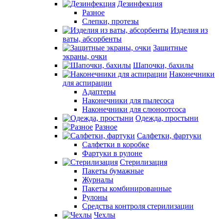
Дезинфекция
Разное
Слепки, протезы
Изделия из
ваты, абсорбенты
Защитные
экраны, очки
Шапочки, бахилы
Наконечники
для аспирации
Адаптеры
Наконечники для пылесоса
Наконечники для слюноотсоса
Одежда, простыни
Разное
Салфетки, фартуки
Салфетки в коробке
Фартуки в рулоне
Стерилизация
Пакеты бумажные
Журналы
Пакеты комбинированные
Рулоны
Средства контроля стерилизации
Чехлы