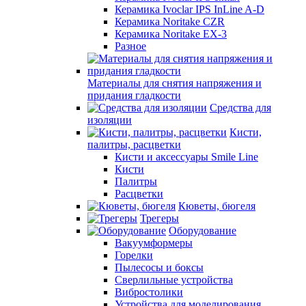
Керамика Ivoclar IPS InLine A-D
Керамика Noritake CZR
Керамика Noritake EX-3
Разное
Материалы для снятия напряжения и
придания гладкости
Средства для
изоляции
Кисти,
палитры, расцветки
Кисти и аксессуары Smile Line
Кисти
Палитры
Расцветки
Кюветы, бюгеля
Трегеры
Оборудование
Вакуумформеры
Горелки
Пылесосы и боксы
Сверлильные устройства
Вибростолики
Устройства для моделирования