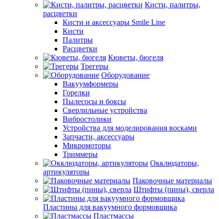
Кисти, палитры,
расцветки
Кисти и аксессуары Smile Line
Кисти
Палитры
Расцветки
Кюветы, бюгеля
Трегеры
Оборудование
Вакуумформеры
Горелки
Пылесосы и боксы
Сверлильные устройства
Вибростолики
Устройства для моделирования восками
Запчасти, аксессуары
Микромоторы
Триммеры
Окклюдаторы,
артикуляторы
Паковочные материалы
Штифты (пины), сверла
Пластины для вакуумного формовщика
Пластмассы