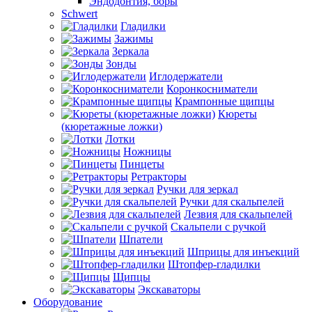
Эндодонтия, боры
Schwert
Гладилки
Зажимы
Зеркала
Зонды
Иглодержатели
Коронкосниматели
Крампонные щипцы
Кюреты
(кюретажные ложки)
Лотки
Ножницы
Пинцеты
Ретракторы
Ручки для зеркал
Ручки для скальпелей
Лезвия для скальпелей
Скальпели с ручкой
Шпатели
Шприцы для инъекций
Штопфер-гладилки
Щипцы
Экскаваторы
Оборудование