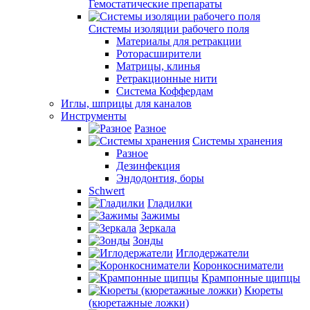
Гемостатические препараты
Системы изоляции рабочего поля
Материалы для ретракции
Роторасширители
Матрицы, клинья
Ретракционные нити
Система Коффердам
Иглы, шприцы для каналов
Инструменты
Разное
Системы хранения
Разное
Дезинфекция
Эндодонтия, боры
Schwert
Гладилки
Зажимы
Зеркала
Зонды
Иглодержатели
Коронкосниматели
Крампонные щипцы
Кюреты
(кюретажные ложки)