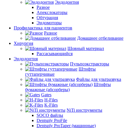
Эндодонтия
Разное
Апекслокаторы
Обтурация
Эндомоторы
Профилактика для пациентов
Разное
Домашнее отбеливание
Хирургия
Шовный материал
Рассасывающийся
Эндодонтия
Пульпоэкстракторы
Штифты
гуттаперчивые
Файлы для ультразвука
Штифты
бумажные (абсорберы)
Gates
H-Files
K-Files
NiTi инструменты
SOCO файлы
Dentsply ProFile
Dentsply ProTaper (машинные)