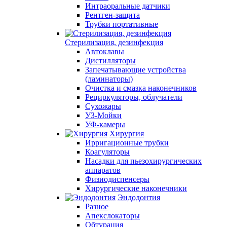
Интраоральные датчики
Рентген-защита
Трубки портативные
Стерилизация, дезинфекция
Автоклавы
Дистилляторы
Запечатывающие устройства
(ламинаторы)
Очистка и смазка наконечников
Рециркуляторы, облучатели
Сухожары
УЗ-Мойки
УФ-камеры
Хирургия
Ирригационные трубки
Коагуляторы
Насадки для пьезохирургических
аппаратов
Физиодиспенсеры
Хирургические наконечники
Эндодонтия
Разное
Апекслокаторы
Обтурация