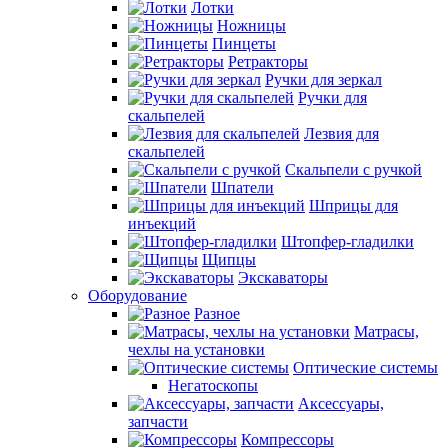
Лотки
Ножницы
Пинцеты
Ретракторы
Ручки для зеркал
Ручки для
скальпелей
Лезвия для
скальпелей
Скальпели с ручкой
Шпатели
Шприцы для
инъекций
Штопфер-гладилки
Щипцы
Экскаваторы
Оборудование
Разное
Матрасы,
чехлы на установки
Оптические системы
Негатоскопы
Аксессуары,
запчасти
Компрессоры