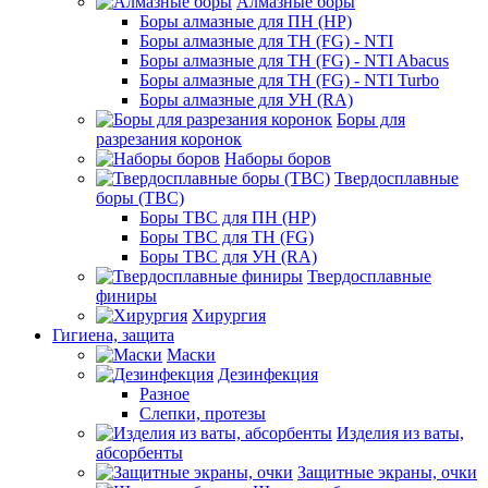
Алмазные боры
Боры алмазные для ПН (HP)
Боры алмазные для ТН (FG) - NTI
Боры алмазные для ТН (FG) - NTI Abacus
Боры алмазные для ТН (FG) - NTI Turbo
Боры алмазные для УН (RA)
Боры для
разрезания коронок
Наборы боров
Твердосплавные
боры (ТВС)
Боры ТВС для ПН (HP)
Боры ТВС для ТН (FG)
Боры ТВС для УН (RA)
Твердосплавные
финиры
Хирургия
Гигиена, защита
Маски
Дезинфекция
Разное
Слепки, протезы
Изделия из ваты,
абсорбенты
Защитные экраны, очки