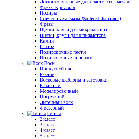
Диски корундовые для пластмассы, металла
Фрезы Кристалл
Полиры
Спеченные алмазы (Sintered diamonds)
Фрезы
Щетки, круги для микромотора
Щетки, круги для шлифмотора
Камни
Разное
Полировочные пасты
Полировочные порошки
Воск
Прикусной воск
Разное
Восковые шаблоны и заготовки
Базисный
Моделировочный
Погружной
Литейный воск
Фрезерный
Гипсы
2 класс
3 класс
4 класс
5 класс