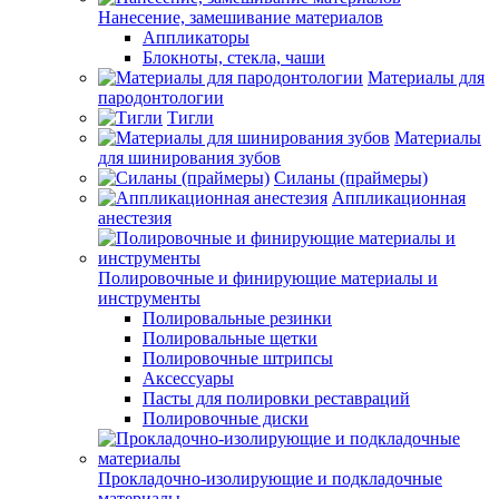
Нанесение, замешивание материалов
Аппликаторы
Блокноты, стекла, чаши
Материалы для
пародонтологии
Тигли
Материалы
для шинирования зубов
Силаны (праймеры)
Аппликационная
анестезия
Полировочные и финирующие материалы и
инструменты
Полировальные резинки
Полировальные щетки
Полировочные штрипсы
Аксессуары
Пасты для полировки реставраций
Полировочные диски
Прокладочно-изолирующие и подкладочные
материалы