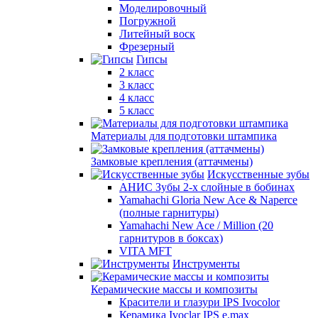
Моделировочный
Погружной
Литейный воск
Фрезерный
Гипсы
2 класс
3 класс
4 класс
5 класс
Материалы для подготовки штампика
Замковые крепления (аттачмены)
Искусственные зубы
АНИС Зубы 2-х слойные в бобинах
Yamahachi Gloria New Ace & Naperce
(полные гарнитуры)
Yamahachi New Ace / Million (20
гарнитуров в боксах)
VITA MFT
Инструменты
Керамические массы и композиты
Красители и глазури IPS Ivocolor
Керамика Ivoclar IPS e.max