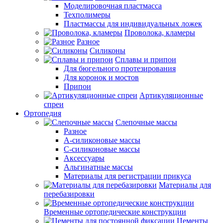
Моделировочная пластмасса
Техполимеры
Пластмассы для индивидуальных ложек
Проволока, кламеры
Разное
Силиконы
Сплавы и припои
Для бюгельного протезирования
Для коронок и мостов
Припои
Артикуляционные
спреи
Ортопедия
Слепочные массы
Разное
А-силиконовые массы
С-силиконовые массы
Аксессуары
Альгинатные массы
Материалы для регистрации прикуса
Материалы для
перебазировки
Временные ортопедические конструкции
Цементы