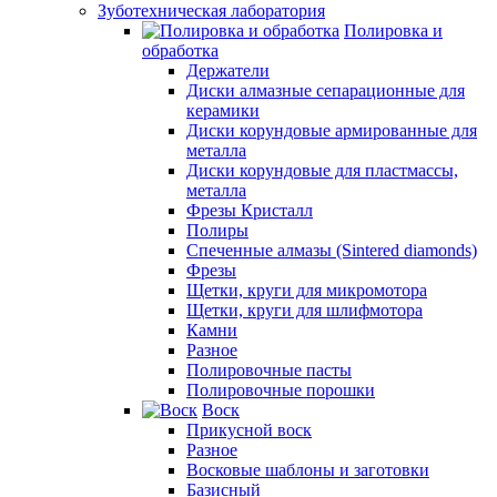
Зуботехническая лаборатория
Полировка и
обработка
Держатели
Диски алмазные сепарационные для
керамики
Диски корундовые армированные для
металла
Диски корундовые для пластмассы,
металла
Фрезы Кристалл
Полиры
Спеченные алмазы (Sintered diamonds)
Фрезы
Щетки, круги для микромотора
Щетки, круги для шлифмотора
Камни
Разное
Полировочные пасты
Полировочные порошки
Воск
Прикусной воск
Разное
Восковые шаблоны и заготовки
Базисный