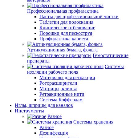
Профессиональная профилактика
Пасты для профессиональной чистки
Таблетки для полоскания
Клиническое отбеливание
Порошки для пескоструя
Профилактика кариеса
Артикуляционная бумага, фольга
Гемостатические
препараты
Системы
изоляции рабочего поля
Материалы для ретракции
Роторасширители
Матрицы, клинья
Ретракционные нити
Система Коффердам
Иглы, шприцы для каналов
Инструменты
Разное
Системы хранения
Разное
Дезинфекция