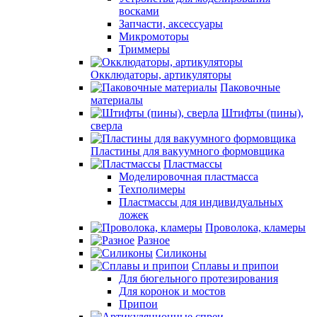
восками
Запчасти, аксессуары
Микромоторы
Триммеры
Окклюдаторы, артикуляторы
Паковочные
материалы
Штифты (пины),
сверла
Пластины для вакуумного формовщика
Пластмассы
Моделировочная пластмасса
Техполимеры
Пластмассы для индивидуальных
ложек
Проволока, кламеры
Разное
Силиконы
Сплавы и припои
Для бюгельного протезирования
Для коронок и мостов
Припои