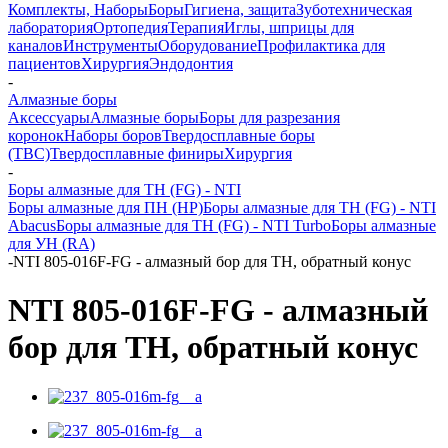
Комплекты, Наборы
Боры
Гигиена, защита
Зуботехническая
лаборатория
Ортопедия
Терапия
Иглы, шприцы для
каналов
Инструменты
Оборудование
Профилактика для
пациентов
Хирургия
Эндодонтия
-
Алмазные боры
Аксессуары
Алмазные боры
Боры для разрезания
коронок
Наборы боров
Твердосплавные боры
(ТВС)
Твердосплавные финиры
Хирургия
-
Боры алмазные для ТН (FG) - NTI
Боры алмазные для ПН (HP)
Боры алмазные для ТН (FG) - NTI
Abacus
Боры алмазные для ТН (FG) - NTI Turbo
Боры алмазные
для УН (RA)
-
NTI 805-016F-FG - алмазный бор для ТН, обратный конус
NTI 805-016F-FG - алмазный
бор для ТН, обратный конус