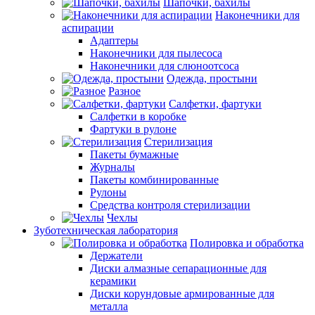
Шапочки, бахилы
Наконечники для
аспирации
Адаптеры
Наконечники для пылесоса
Наконечники для слюноотсоса
Одежда, простыни
Разное
Салфетки, фартуки
Салфетки в коробке
Фартуки в рулоне
Стерилизация
Пакеты бумажные
Журналы
Пакеты комбинированные
Рулоны
Средства контроля стерилизации
Чехлы
Зуботехническая лаборатория
Полировка и обработка
Держатели
Диски алмазные сепарационные для
керамики
Диски корундовые армированные для
металла