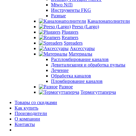
Mtwo NiTi
Инструменты FKG
Разные
Каналонаполнители
Peeso (Largo)
Pluggers
Reamers
Spreaders
Аксессуары
Материалы
Распломбирование каналов
Девитализация и обработка пульпы
Лечение
Обработка каналов
Пломбирование каналов
Разное
Термогуттаперча
Товары со скидками
Как купить
Производители
О компании
Контакты