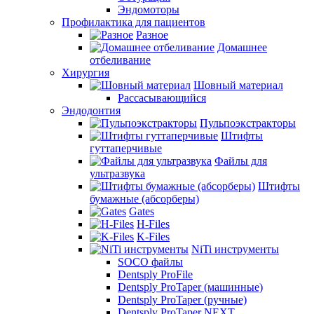
Эндомоторы
Профилактика для пациентов
Разное
Домашнее
отбеливание
Хирургия
Шовный материал
Рассасывающийся
Эндодонтия
Пульпоэкстракторы
Штифты
гуттаперчивые
Файлы для
ультразвука
Штифты
бумажные (абсорберы)
Gates
H-Files
K-Files
NiTi инструменты
SOCO файлы
Dentsply ProFile
Dentsply ProTaper (машинные)
Dentsply ProTaper (ручные)
Dentsply ProTaper NEXT