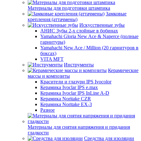
Материалы для подготовки штампика
Замковые
крепления (аттачмены)
Искусственные зубы
АНИС Зубы 2-х слойные в бобинах
Yamahachi Gloria New Ace & Naperce (полные
гарнитуры)
Yamahachi New Ace / Million (20 гарнитуров в
боксах)
VITA MFT
Инструменты
Керамические
массы и композиты
Красители и глазури IPS Ivocolor
Керамика Ivoclar IPS e.max
Керамика Ivoclar IPS InLine A-D
Керамика Noritake CZR
Керамика Noritake EX-3
Разное
Материалы для снятия напряжения и придания
гладкости
Средства для изоляции