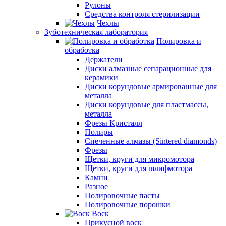
Рулоны
Средства контроля стерилизации
Чехлы
Зуботехническая лаборатория
Полировка и
обработка
Держатели
Диски алмазные сепарационные для
керамики
Диски корундовые армированные для
металла
Диски корундовые для пластмассы,
металла
Фрезы Кристалл
Полиры
Спеченные алмазы (Sintered diamonds)
Фрезы
Щетки, круги для микромотора
Щетки, круги для шлифмотора
Камни
Разное
Полировочные пасты
Полировочные порошки
Воск
Прикусной воск