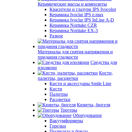
Керамические массы и композиты
Красители и глазури IPS Ivocolor
Керамика Ivoclar IPS e.max
Керамика Ivoclar IPS InLine A-D
Керамика Noritake CZR
Керамика Noritake EX-3
Разное
Материалы для снятия напряжения и
придания гладкости
Средства для
изоляции
Кисти,
палитры, расцветки
Кисти и аксессуары Smile Line
Кисти
Палитры
Расцветки
Кюветы, бюгеля
Трегеры
Оборудование
Вакуумформеры
Горелки
Пылесосы и боксы