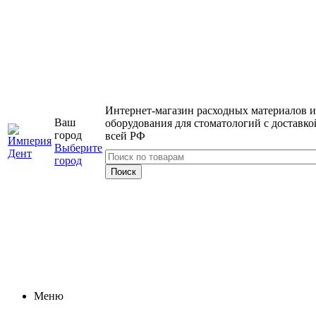
Интернет-магазин расходных материалов и
Ваш
оборудования для стоматологий с доставко
город
всей РФ
Выберите
город
Меню