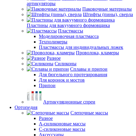
артикуляторы
Паковочные материалы
Штифты (пины), сверла
Пластины для вакуумного формовщика
Пластмассы
Моделировочная пластмасса
Техполимеры
Пластмассы для индивидуальных ложек
Проволока, кламеры
Разное
Силиконы
Сплавы и припои
Для бюгельного протезирования
Для коронок и мостов
Припои
Артикуляционные спреи
Ортопедия
Слепочные массы
Разное
А-силиконовые массы
С-силиконовые массы
Аксессуары