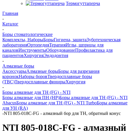
Термогуттаперча
Главная
-
Каталог
-
Боры стоматологические
Комплекты, Наборы
Боры
Гигиена, защита
Зуботехническая
лаборатория
Ортопедия
Терапия
Иглы, шприцы для
каналов
Инструменты
Оборудование
Профилактика для
пациентов
Хирургия
Эндодонтия
-
Алмазные боры
Аксессуары
Алмазные боры
Боры для разрезания
коронок
Наборы боров
Твердосплавные боры
(ТВС)
Твердосплавные финиры
Хирургия
-
Боры алмазные для ТН (FG) - NTI
Боры алмазные для ПН (HP)
Боры алмазные для ТН (FG) - NTI
Abacus
Боры алмазные для ТН (FG) - NTI Turbo
Боры алмазные
для УН (RA)
-
NTI 805-018C-FG - алмазный бор для ТН, обратный конус
NTI 805-018C-FG - алмазный