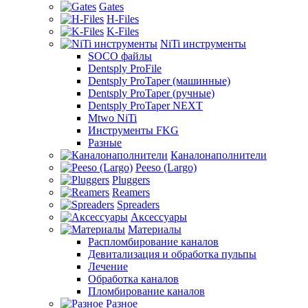
Gates
H-Files
K-Files
NiTi инструменты
SOCO файлы
Dentsply ProFile
Dentsply ProTaper (машинные)
Dentsply ProTaper (ручные)
Dentsply ProTaper NEXT
Mtwo NiTi
Инструменты FKG
Разные
Каналонаполнители
Peeso (Largo)
Pluggers
Reamers
Spreaders
Аксессуары
Материалы
Распломбирование каналов
Девитализация и обработка пульпы
Лечение
Обработка каналов
Пломбирование каналов
Разное