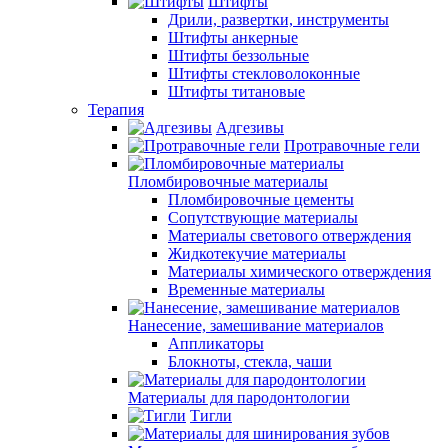
Штифты
Дрили, развертки, инструменты
Штифты анкерные
Штифты беззольные
Штифты стекловолоконные
Штифты титановые
Терапия
Адгезивы
Протравочные гели
Пломбировочные материалы
Пломбировочные цементы
Сопутствующие материалы
Материалы светового отверждения
Жидкотекучие материалы
Материалы химического отверждения
Временные материалы
Нанесение, замешивание материалов
Аппликаторы
Блокноты, стекла, чаши
Материалы для пародонтологии
Тигли