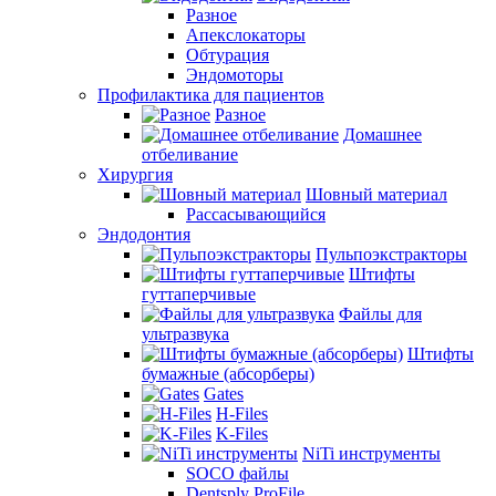
Разное
Апекслокаторы
Обтурация
Эндомоторы
Профилактика для пациентов
Разное
Домашнее
отбеливание
Хирургия
Шовный материал
Рассасывающийся
Эндодонтия
Пульпоэкстракторы
Штифты
гуттаперчивые
Файлы для
ультразвука
Штифты
бумажные (абсорберы)
Gates
H-Files
K-Files
NiTi инструменты
SOCO файлы
Dentsply ProFile