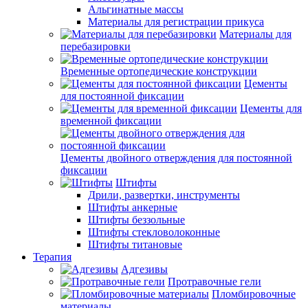
Альгинатные массы
Материалы для регистрации прикуса
Материалы для
перебазировки
Временные ортопедические конструкции
Цементы
для постоянной фиксации
Цементы для
временной фиксации
Цементы двойного отверждения для постоянной
фиксации
Штифты
Дрили, развертки, инструменты
Штифты анкерные
Штифты беззольные
Штифты стекловолоконные
Штифты титановые
Терапия
Адгезивы
Протравочные гели
Пломбировочные
материалы