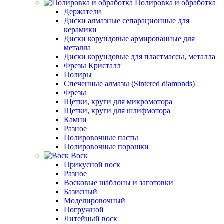
Полировка и обработка
Держатели
Диски алмазные сепарационные для
керамики
Диски корундовые армированные для
металла
Диски корундовые для пластмассы, металла
Фрезы Кристалл
Полиры
Спеченные алмазы (Sintered diamonds)
Фрезы
Щетки, круги для микромотора
Щетки, круги для шлифмотора
Камни
Разное
Полировочные пасты
Полировочные порошки
Воск
Прикусной воск
Разное
Восковые шаблоны и заготовки
Базисный
Моделировочный
Погружной
Литейный воск