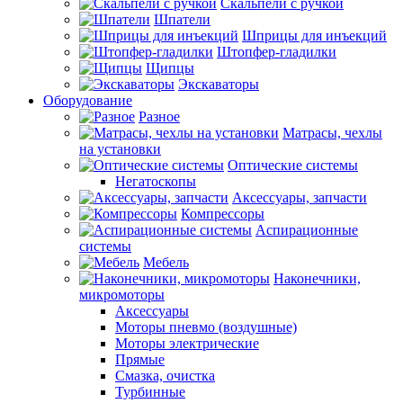
Скальпели с ручкой
Шпатели
Шприцы для инъекций
Штопфер-гладилки
Щипцы
Экскаваторы
Оборудование
Разное
Матрасы, чехлы
на установки
Оптические системы
Негатоскопы
Аксессуары, запчасти
Компрессоры
Аспирационные
системы
Мебель
Наконечники,
микромоторы
Аксессуары
Моторы пневмо (воздушные)
Моторы электрические
Прямые
Смазка, очистка
Турбинные