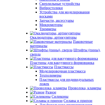
Сверлильные устройства
Вибростолики
Устройства для моделирования
восками
Запчасти, аксессуары
Микромоторы
Триммеры
Окклюдаторы, артикуляторы
Паковочные
материалы
Штифты (пины),
сверла
Пластины для вакуумного формовщика
Пластмассы
Моделировочная пластмасса
Техполимеры
Пластмассы для индивидуальных
ложек
Проволока, кламеры
Разное
Силиконы
Сплавы и припои
Для бюгельного протезирования