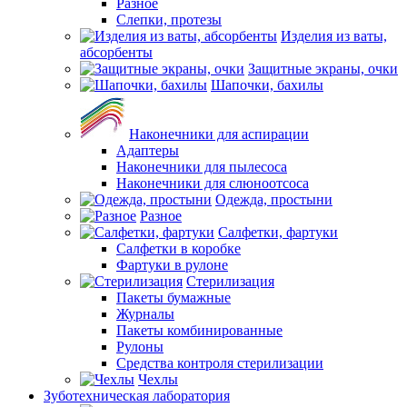
Разное
Слепки, протезы
Изделия из ваты,
абсорбенты
Защитные экраны, очки
Шапочки, бахилы
Наконечники для аспирации
Адаптеры
Наконечники для пылесоса
Наконечники для слюноотсоса
Одежда, простыни
Разное
Салфетки, фартуки
Салфетки в коробке
Фартуки в рулоне
Стерилизация
Пакеты бумажные
Журналы
Пакеты комбинированные
Рулоны
Средства контроля стерилизации
Чехлы
Зуботехническая лаборатория