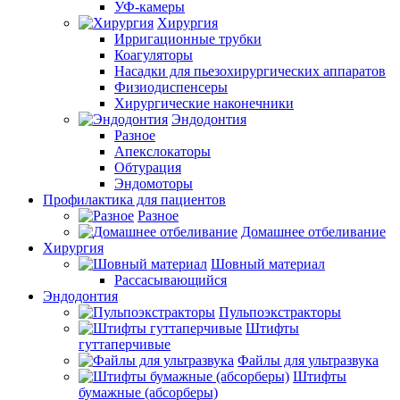
УФ-камеры
Хирургия
Ирригационные трубки
Коагуляторы
Насадки для пьезохирургических аппаратов
Физиодиспенсеры
Хирургические наконечники
Эндодонтия
Разное
Апекслокаторы
Обтурация
Эндомоторы
Профилактика для пациентов
Разное
Домашнее отбеливание
Хирургия
Шовный материал
Рассасывающийся
Эндодонтия
Пульпоэкстракторы
Штифты
гуттаперчивые
Файлы для ультразвука
Штифты
бумажные (абсорберы)