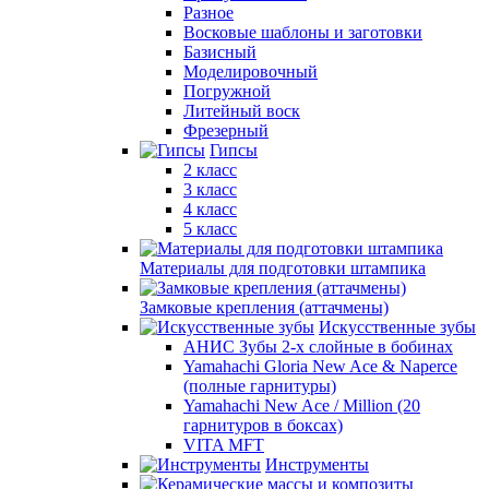
Разное
Восковые шаблоны и заготовки
Базисный
Моделировочный
Погружной
Литейный воск
Фрезерный
Гипсы
2 класс
3 класс
4 класс
5 класс
Материалы для подготовки штампика
Замковые крепления (аттачмены)
Искусственные зубы
АНИС Зубы 2-х слойные в бобинах
Yamahachi Gloria New Ace & Naperce
(полные гарнитуры)
Yamahachi New Ace / Million (20
гарнитуров в боксах)
VITA MFT
Инструменты