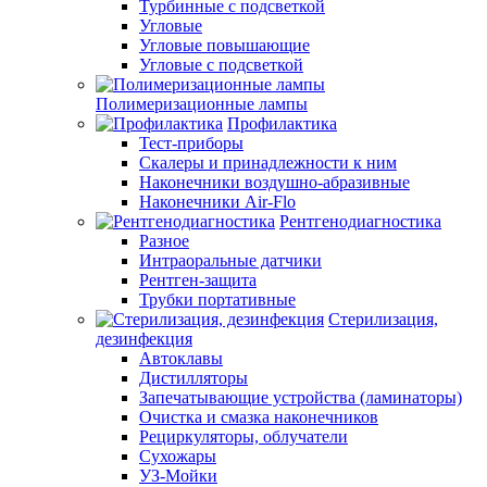
Турбинные с подсветкой
Угловые
Угловые повышающие
Угловые с подсветкой
Полимеризационные лампы
Профилактика
Тест-приборы
Скалеры и принадлежности к ним
Наконечники воздушно-абразивные
Наконечники Air-Flo
Рентгенодиагностика
Разное
Интраоральные датчики
Рентген-защита
Трубки портативные
Стерилизация,
дезинфекция
Автоклавы
Дистилляторы
Запечатывающие устройства (ламинаторы)
Очистка и смазка наконечников
Рециркуляторы, облучатели
Сухожары
УЗ-Мойки