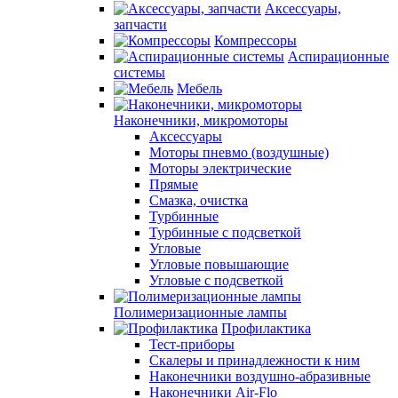
Аксессуары,
запчасти
Компрессоры
Аспирационные
системы
Мебель
Наконечники, микромоторы
Аксессуары
Моторы пневмо (воздушные)
Моторы электрические
Прямые
Смазка, очистка
Турбинные
Турбинные с подсветкой
Угловые
Угловые повышающие
Угловые с подсветкой
Полимеризационные лампы
Профилактика
Тест-приборы
Скалеры и принадлежности к ним
Наконечники воздушно-абразивные
Наконечники Air-Flo