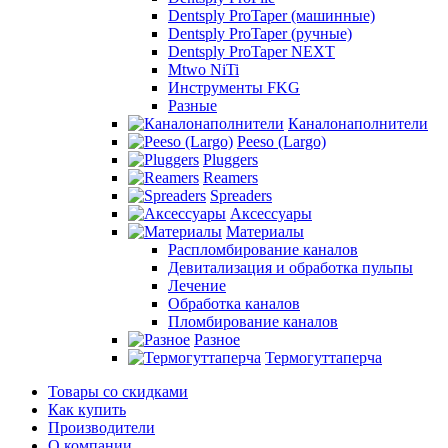
Dentsply ProTaper (машинные)
Dentsply ProTaper (ручные)
Dentsply ProTaper NEXT
Mtwo NiTi
Инструменты FKG
Разные
Каналонаполнители
Peeso (Largo)
Pluggers
Reamers
Spreaders
Аксессуары
Материалы
Распломбирование каналов
Девитализация и обработка пульпы
Лечение
Обработка каналов
Пломбирование каналов
Разное
Термогуттаперча
Товары со скидками
Как купить
Производители
О компании