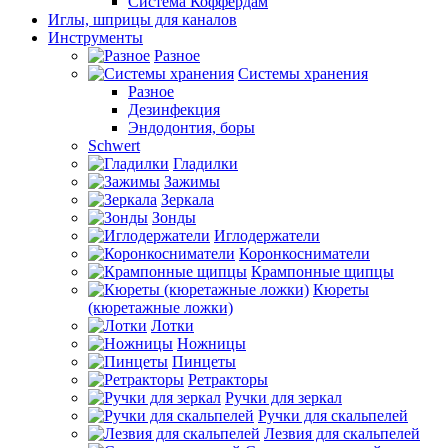
Система Коффердам
Иглы, шприцы для каналов
Инструменты
Разное
Системы хранения
Разное
Дезинфекция
Эндодонтия, боры
Schwert
Гладилки
Зажимы
Зеркала
Зонды
Иглодержатели
Коронкосниматели
Крампонные щипцы
Кюреты
(кюретажные ложки)
Лотки
Ножницы
Пинцеты
Ретракторы
Ручки для зеркал
Ручки для скальпелей
Лезвия для скальпелей