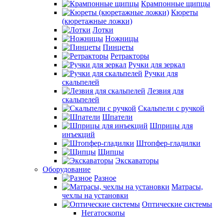
Крампонные щипцы
Кюреты
(кюретажные ложки)
Лотки
Ножницы
Пинцеты
Ретракторы
Ручки для зеркал
Ручки для
скальпелей
Лезвия для
скальпелей
Скальпели с ручкой
Шпатели
Шприцы для
инъекций
Штопфер-гладилки
Щипцы
Экскаваторы
Оборудование
Разное
Матрасы,
чехлы на установки
Оптические системы
Негатоскопы