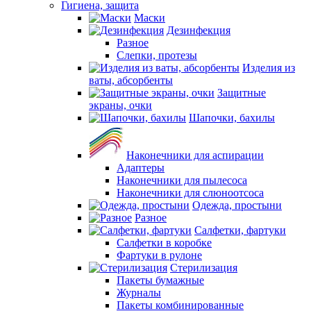
Гигиена, защита
Маски
Дезинфекция
Разное
Слепки, протезы
Изделия из
ваты, абсорбенты
Защитные
экраны, очки
Шапочки, бахилы
Наконечники для аспирации
Адаптеры
Наконечники для пылесоса
Наконечники для слюноотсоса
Одежда, простыни
Разное
Салфетки, фартуки
Салфетки в коробке
Фартуки в рулоне
Стерилизация
Пакеты бумажные
Журналы
Пакеты комбинированные