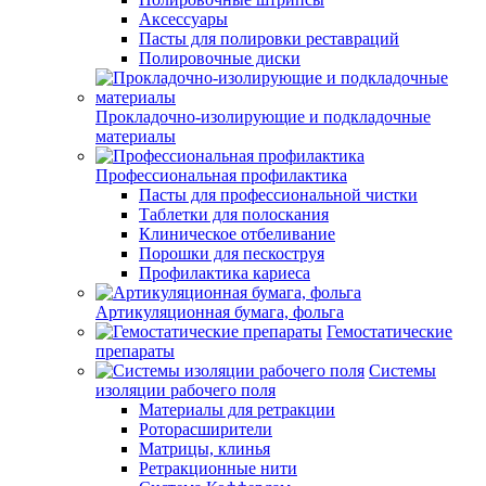
Аксессуары
Пасты для полировки реставраций
Полировочные диски
Прокладочно-изолирующие и подкладочные
материалы
Профессиональная профилактика
Пасты для профессиональной чистки
Таблетки для полоскания
Клиническое отбеливание
Порошки для пескоструя
Профилактика кариеса
Артикуляционная бумага, фольга
Гемостатические
препараты
Системы
изоляции рабочего поля
Материалы для ретракции
Роторасширители
Матрицы, клинья
Ретракционные нити