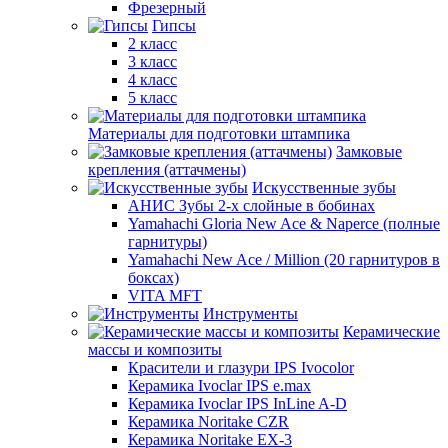
Фрезерный
Гипсы
2 класс
3 класс
4 класс
5 класс
Материалы для подготовки штампика
Замковые
крепления (аттачмены)
Искусственные зубы
АНИС Зубы 2-х слойные в бобинах
Yamahachi Gloria New Ace & Naperce (полные
гарнитуры)
Yamahachi New Ace / Million (20 гарнитуров в
боксах)
VITA MFT
Инструменты
Керамические
массы и композиты
Красители и глазури IPS Ivocolor
Керамика Ivoclar IPS e.max
Керамика Ivoclar IPS InLine A-D
Керамика Noritake CZR
Керамика Noritake EX-3