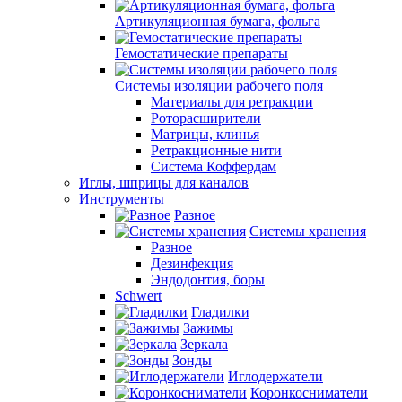
Артикуляционная бумага, фольга
Гемостатические препараты
Системы изоляции рабочего поля
Материалы для ретракции
Роторасширители
Матрицы, клинья
Ретракционные нити
Система Коффердам
Иглы, шприцы для каналов
Инструменты
Разное
Системы хранения
Разное
Дезинфекция
Эндодонтия, боры
Schwert
Гладилки
Зажимы
Зеркала
Зонды
Иглодержатели
Коронкосниматели