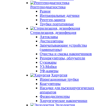
Рентгенодиагностика
Разное
Интраоральные датчики
Рентген-защита
Трубки портативные
Стерилизация, дезинфекция
Автоклавы
Дистилляторы
Запечатывающие устройства
(ламинаторы)
Очистка и смазка наконечников
Рециркуляторы, облучатели
Сухожары
УЗ-Мойки
УФ-камеры
Хирургия
Ирригационные трубки
Коагуляторы
Насадки для пьезохирургических
аппаратов
Физиодиспенсеры
Хирургические наконечники
Эндодонтия