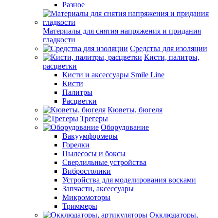
Разное
Материалы для снятия напряжения и придания
гладкости
Средства для изоляции
Кисти, палитры,
расцветки
Кисти и аксессуары Smile Line
Кисти
Палитры
Расцветки
Кюветы, бюгеля
Трегеры
Оборудование
Вакуумформеры
Горелки
Пылесосы и боксы
Сверлильные устройства
Вибростолики
Устройства для моделирования восками
Запчасти, аксессуары
Микромоторы
Триммеры
Окклюдаторы,