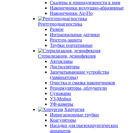
Скалеры и принадлежности к ним
Наконечники воздушно-абразивные
Наконечники Air-Flo
Рентгенодиагностика
Разное
Интраоральные датчики
Рентген-защита
Трубки портативные
Стерилизация, дезинфекция
Автоклавы
Дистилляторы
Запечатывающие устройства
(ламинаторы)
Очистка и смазка наконечников
Рециркуляторы, облучатели
Сухожары
УЗ-Мойки
УФ-камеры
Хирургия
Ирригационные трубки
Коагуляторы
Насадки для пьезохирургических
аппаратов