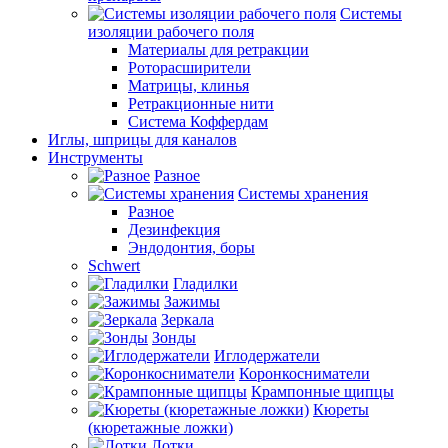
Системы
изоляции рабочего поля
Материалы для ретракции
Роторасширители
Матрицы, клинья
Ретракционные нити
Система Коффердам
Иглы, шприцы для каналов
Инструменты
Разное
Системы хранения
Разное
Дезинфекция
Эндодонтия, боры
Schwert
Гладилки
Зажимы
Зеркала
Зонды
Иглодержатели
Коронкосниматели
Крампонные щипцы
Кюреты
(кюретажные ложки)
Лотки