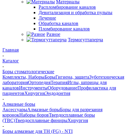
Материалы
Распломбирование каналов
Девитализация и обработка пульпы
Лечение
Обработка каналов
Пломбирование каналов
Разное
Термогуттаперча
Главная
-
Каталог
-
Боры стоматологические
Комплекты, Наборы
Боры
Гигиена, защита
Зуботехническая
лаборатория
Ортопедия
Терапия
Иглы, шприцы для
каналов
Инструменты
Оборудование
Профилактика для
пациентов
Хирургия
Эндодонтия
-
Алмазные боры
Аксессуары
Алмазные боры
Боры для разрезания
коронок
Наборы боров
Твердосплавные боры
(ТВС)
Твердосплавные финиры
Хирургия
-
Боры алмазные для ТН (FG) - NTI