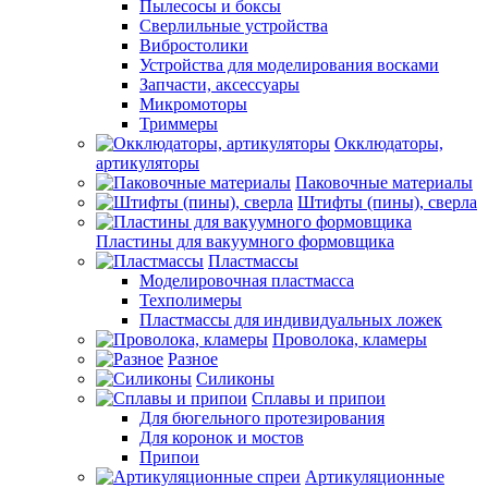
Пылесосы и боксы
Сверлильные устройства
Вибростолики
Устройства для моделирования восками
Запчасти, аксессуары
Микромоторы
Триммеры
Окклюдаторы,
артикуляторы
Паковочные материалы
Штифты (пины), сверла
Пластины для вакуумного формовщика
Пластмассы
Моделировочная пластмасса
Техполимеры
Пластмассы для индивидуальных ложек
Проволока, кламеры
Разное
Силиконы
Сплавы и припои
Для бюгельного протезирования
Для коронок и мостов
Припои
Артикуляционные