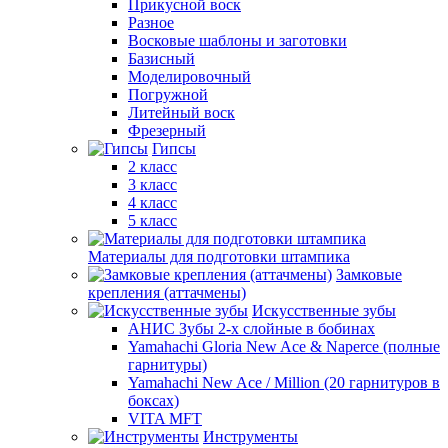
Прикусной воск
Разное
Восковые шаблоны и заготовки
Базисный
Моделировочный
Погружной
Литейный воск
Фрезерный
Гипсы
2 класс
3 класс
4 класс
5 класс
Материалы для подготовки штампика
Замковые
крепления (аттачмены)
Искусственные зубы
АНИС Зубы 2-х слойные в бобинах
Yamahachi Gloria New Ace & Naperce (полные
гарнитуры)
Yamahachi New Ace / Million (20 гарнитуров в
боксах)
VITA MFT
Инструменты