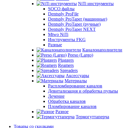
NiTi инструменты
SOCO файлы
Dentsply ProFile
Dentsply ProTaper (машинные)
Dentsply ProTaper (ручные)
Dentsply ProTaper NEXT
Mtwo NiTi
Инструменты FKG
Разные
Каналонаполнители
Peeso (Largo)
Pluggers
Reamers
Spreaders
Аксессуары
Материалы
Распломбирование каналов
Девитализация и обработка пульпы
Лечение
Обработка каналов
Пломбирование каналов
Разное
Термогуттаперча
Товары со скидками