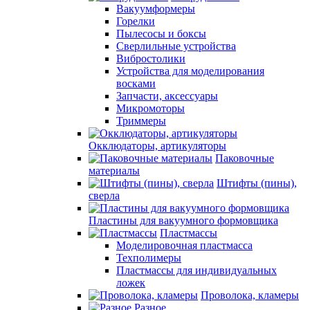
Вакуумформеры
Горелки
Пылесосы и боксы
Сверлильные устройства
Вибростолики
Устройства для моделирования
восками
Запчасти, аксессуары
Микромоторы
Триммеры
Окклюдаторы, артикуляторы
Паковочные
материалы
Штифты (пины),
сверла
Пластины для вакуумного формовщика
Пластмассы
Моделировочная пластмасса
Техполимеры
Пластмассы для индивидуальных
ложек
Проволока, кламеры
Разное