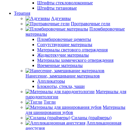
Штифты стекловолоконные
Штифты титановые
Терапия
Адгезивы
Протравочные гели
Пломбировочные
материалы
Пломбировочные цементы
Сопутствующие материалы
Материалы светового отверждения
Жидкотекучие материалы
Материалы химического отверждения
Временные материалы
Нанесение, замешивание материалов
Аппликаторы
Блокноты, стекла, чаши
Материалы для
пародонтологии
Тигли
Материалы
для шинирования зубов
Силаны (праймеры)
Аппликационная
анестезия