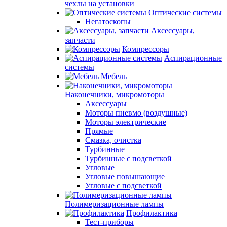
чехлы на установки
Оптические системы
Негатоскопы
Аксессуары,
запчасти
Компрессоры
Аспирационные
системы
Мебель
Наконечники, микромоторы
Аксессуары
Моторы пневмо (воздушные)
Моторы электрические
Прямые
Смазка, очистка
Турбинные
Турбинные с подсветкой
Угловые
Угловые повышающие
Угловые с подсветкой
Полимеризационные лампы
Профилактика
Тест-приборы