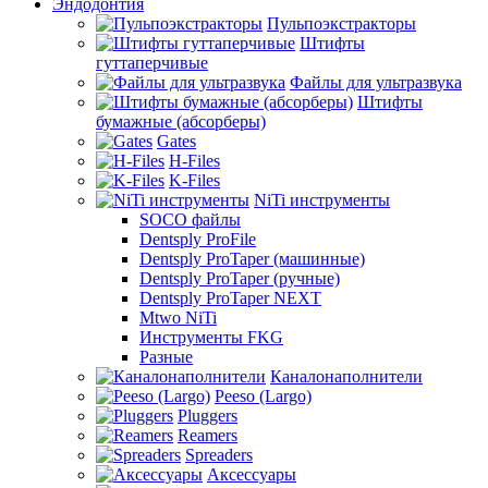
Эндодонтия
Пульпоэкстракторы
Штифты
гуттаперчивые
Файлы для ультразвука
Штифты
бумажные (абсорберы)
Gates
H-Files
K-Files
NiTi инструменты
SOCO файлы
Dentsply ProFile
Dentsply ProTaper (машинные)
Dentsply ProTaper (ручные)
Dentsply ProTaper NEXT
Mtwo NiTi
Инструменты FKG
Разные
Каналонаполнители
Peeso (Largo)
Pluggers
Reamers
Spreaders
Аксессуары