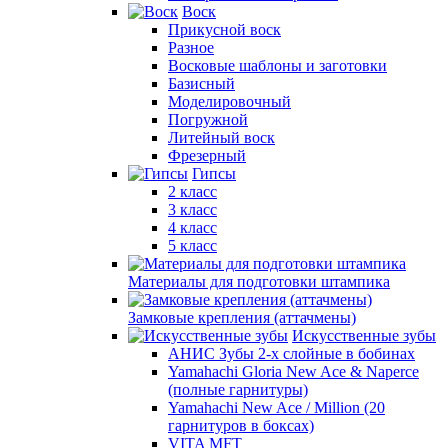
Воск
Прикусной воск
Разное
Восковые шаблоны и заготовки
Базисный
Моделировочный
Погружной
Литейный воск
Фрезерный
Гипсы
2 класс
3 класс
4 класс
5 класс
Материалы для подготовки штампика
Замковые крепления (аттачмены)
Искусственные зубы
АНИС Зубы 2-х слойные в бобинах
Yamahachi Gloria New Ace & Naperce
(полные гарнитуры)
Yamahachi New Ace / Million (20
гарнитуров в боксах)
VITA MFT