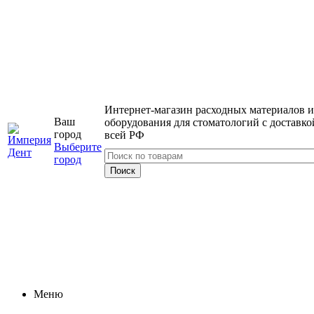
Интернет-магазин расходных материалов и
Ваш
оборудования для стоматологий с доставко
город
всей РФ
Выберите
город
Меню