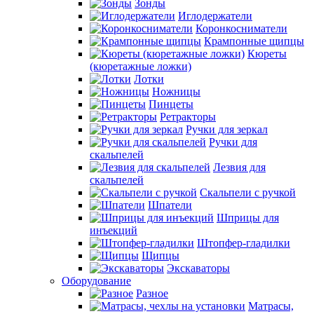
Зонды
Иглодержатели
Коронкосниматели
Крампонные щипцы
Кюреты
(кюретажные ложки)
Лотки
Ножницы
Пинцеты
Ретракторы
Ручки для зеркал
Ручки для
скальпелей
Лезвия для
скальпелей
Скальпели с ручкой
Шпатели
Шприцы для
инъекций
Штопфер-гладилки
Щипцы
Экскаваторы
Оборудование
Разное
Матрасы,