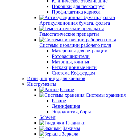
Клиническое отбеливание
Порошки для пескоструя
Профилактика кариеса
Артикуляционная бумага, фольга
Гемостатические препараты
Системы изоляции рабочего поля
Материалы для ретракции
Роторасширители
Матрицы, клинья
Ретракционные нити
Система Коффердам
Иглы, шприцы для каналов
Инструменты
Разное
Системы хранения
Разное
Дезинфекция
Эндодонтия, боры
Schwert
Гладилки
Зажимы
Зеркала