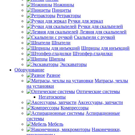
Ножницы
Пинцеты
Ретракторы
Ручки для зеркал
Ручки для скальпелей
Лезвия для скальпелей
Скальпели с ручкой
Шпатели
Шприцы для инъекций
Штопфер-гладилки
Щипцы
Экскаваторы
Оборудование
Разное
Матрасы, чехлы
на установки
Оптические системы
Негатоскопы
Аксессуары, запчасти
Компрессоры
Аспирационные
системы
Мебель
Наконечники,
микромоторы