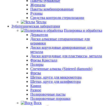
Пакеты бумажные
Журналы
Пакеты комбинированные
Рулоны
Средства контроля стерилизации
Чехлы
Зуботехническая лаборатория
Полировка и обработка
Держатели
Диски алмазные сепарационные для
керамики
Диски корундовые армированные для
металла
Диски корундовые для пластмассы, металла
Фрезы Кристалл
Полиры
Спеченные алмазы (Sintered diamonds)
Фрезы
Щетки, круги для микромотора
Щетки, круги для шлифмотора
Камни
Разное
Полировочные пасты
Полировочные порошки
Воск