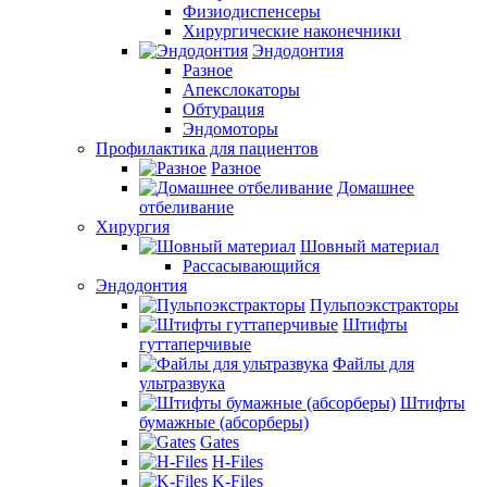
Физиодиспенсеры
Хирургические наконечники
Эндодонтия
Разное
Апекслокаторы
Обтурация
Эндомоторы
Профилактика для пациентов
Разное
Домашнее
отбеливание
Хирургия
Шовный материал
Рассасывающийся
Эндодонтия
Пульпоэкстракторы
Штифты
гуттаперчивые
Файлы для
ультразвука
Штифты
бумажные (абсорберы)
Gates
H-Files
K-Files