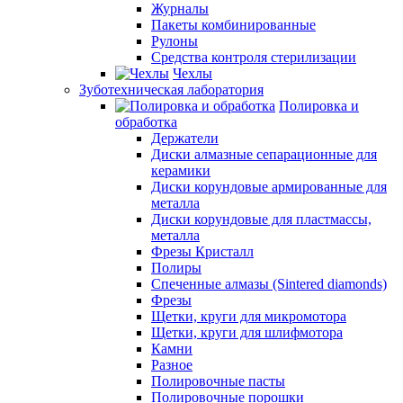
Журналы
Пакеты комбинированные
Рулоны
Средства контроля стерилизации
Чехлы
Зуботехническая лаборатория
Полировка и
обработка
Держатели
Диски алмазные сепарационные для
керамики
Диски корундовые армированные для
металла
Диски корундовые для пластмассы,
металла
Фрезы Кристалл
Полиры
Спеченные алмазы (Sintered diamonds)
Фрезы
Щетки, круги для микромотора
Щетки, круги для шлифмотора
Камни
Разное
Полировочные пасты
Полировочные порошки