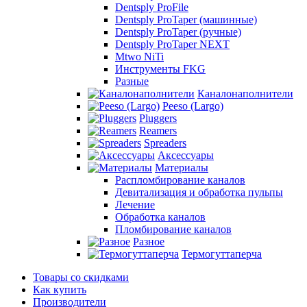
Dentsply ProFile
Dentsply ProTaper (машинные)
Dentsply ProTaper (ручные)
Dentsply ProTaper NEXT
Mtwo NiTi
Инструменты FKG
Разные
Каналонаполнители
Peeso (Largo)
Pluggers
Reamers
Spreaders
Аксессуары
Материалы
Распломбирование каналов
Девитализация и обработка пульпы
Лечение
Обработка каналов
Пломбирование каналов
Разное
Термогуттаперча
Товары со скидками
Как купить
Производители