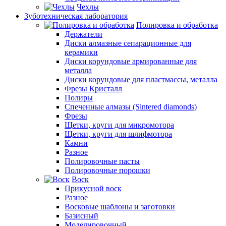
Чехлы
Зуботехническая лаборатория
Полировка и обработка
Держатели
Диски алмазные сепарационные для
керамики
Диски корундовые армированные для
металла
Диски корундовые для пластмассы, металла
Фрезы Кристалл
Полиры
Спеченные алмазы (Sintered diamonds)
Фрезы
Щетки, круги для микромотора
Щетки, круги для шлифмотора
Камни
Разное
Полировочные пасты
Полировочные порошки
Воск
Прикусной воск
Разное
Восковые шаблоны и заготовки
Базисный
Моделировочный