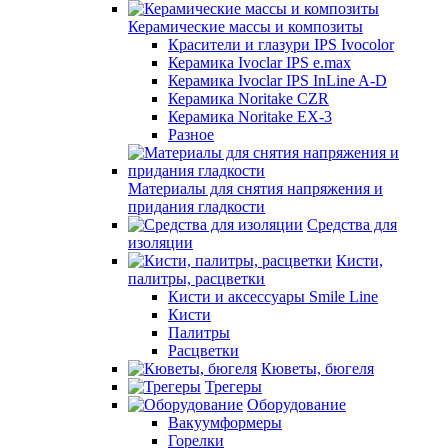
Керамические массы и композиты
Красители и глазури IPS Ivocolor
Керамика Ivoclar IPS e.max
Керамика Ivoclar IPS InLine A-D
Керамика Noritake CZR
Керамика Noritake EX-3
Разное
Материалы для снятия напряжения и
придания гладкости
Средства для
изоляции
Кисти,
палитры, расцветки
Кисти и аксессуары Smile Line
Кисти
Палитры
Расцветки
Кюветы, бюгеля
Трегеры
Оборудование
Вакуумформеры
Горелки