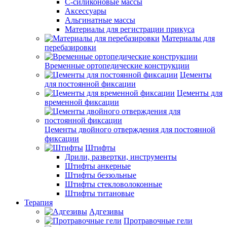
С-силиконовые массы
Аксессуары
Альгинатные массы
Материалы для регистрации прикуса
Материалы для
перебазировки
Временные ортопедические конструкции
Цементы
для постоянной фиксации
Цементы для
временной фиксации
Цементы двойного отверждения для постоянной
фиксации
Штифты
Дрили, развертки, инструменты
Штифты анкерные
Штифты беззольные
Штифты стекловолоконные
Штифты титановые
Терапия
Адгезивы
Протравочные гели