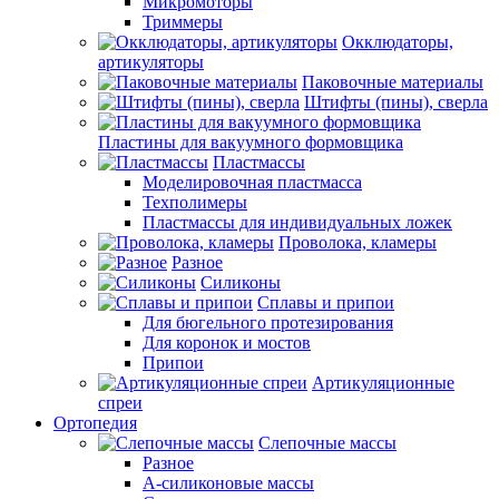
Микромоторы
Триммеры
Окклюдаторы,
артикуляторы
Паковочные материалы
Штифты (пины), сверла
Пластины для вакуумного формовщика
Пластмассы
Моделировочная пластмасса
Техполимеры
Пластмассы для индивидуальных ложек
Проволока, кламеры
Разное
Силиконы
Сплавы и припои
Для бюгельного протезирования
Для коронок и мостов
Припои
Артикуляционные
спреи
Ортопедия
Слепочные массы
Разное
А-силиконовые массы