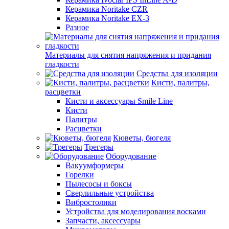
Керамика Noritake CZR
Керамика Noritake EX-3
Разное
Материалы для снятия напряжения и придания
гладкости
Средства для изоляции
Кисти, палитры,
расцветки
Кисти и аксессуары Smile Line
Кисти
Палитры
Расцветки
Кюветы, бюгеля
Трегеры
Оборудование
Вакуумформеры
Горелки
Пылесосы и боксы
Сверлильные устройства
Вибростолики
Устройства для моделирования восками
Запчасти, аксессуары