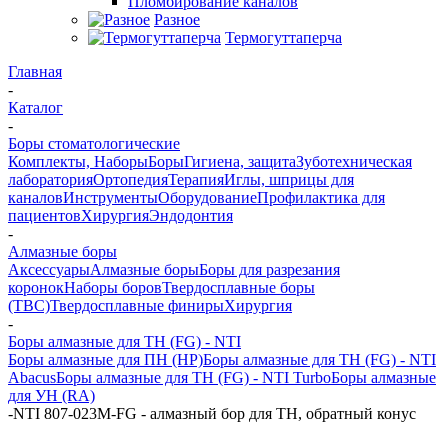
Пломбирование каналов
Разное
Термогуттаперча
Главная
-
Каталог
-
Боры стоматологические
Комплекты, Наборы
Боры
Гигиена, защита
Зуботехническая
лаборатория
Ортопедия
Терапия
Иглы, шприцы для
каналов
Инструменты
Оборудование
Профилактика для
пациентов
Хирургия
Эндодонтия
-
Алмазные боры
Аксессуары
Алмазные боры
Боры для разрезания
коронок
Наборы боров
Твердосплавные боры
(ТВС)
Твердосплавные финиры
Хирургия
-
Боры алмазные для ТН (FG) - NTI
Боры алмазные для ПН (HP)
Боры алмазные для ТН (FG) - NTI
Abacus
Боры алмазные для ТН (FG) - NTI Turbo
Боры алмазные
для УН (RA)
-
NTI 807-023M-FG - алмазный бор для ТН, обратный конус