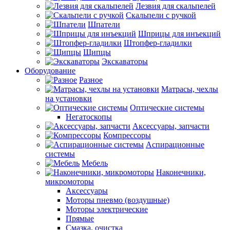
Лезвия для скальпелей
Скальпели с ручкой
Шпатели
Шприцы для инъекций
Штопфер-гладилки
Щипцы
Экскаваторы
Оборудование
Разное
Матрасы, чехлы
на установки
Оптические системы
Негатоскопы
Аксессуары, запчасти
Компрессоры
Аспирационные
системы
Мебель
Наконечники,
микромоторы
Аксессуары
Моторы пневмо (воздушные)
Моторы электрические
Прямые
Смазка, очистка