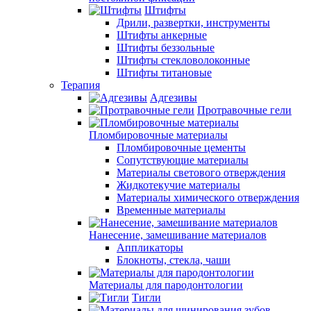
Штифты
Дрили, развертки, инструменты
Штифты анкерные
Штифты беззольные
Штифты стекловолоконные
Штифты титановые
Терапия
Адгезивы
Протравочные гели
Пломбировочные материалы
Пломбировочные цементы
Сопутствующие материалы
Материалы светового отверждения
Жидкотекучие материалы
Материалы химического отверждения
Временные материалы
Нанесение, замешивание материалов
Аппликаторы
Блокноты, стекла, чаши
Материалы для пародонтологии
Тигли