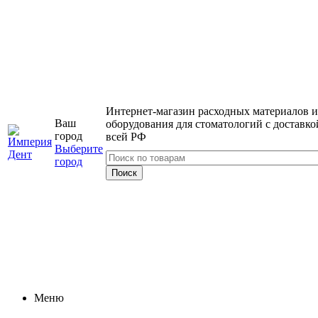
Интернет-магазин расходных материалов и
Ваш
оборудования для стоматологий с доставко
город
всей РФ
Выберите
город
Меню