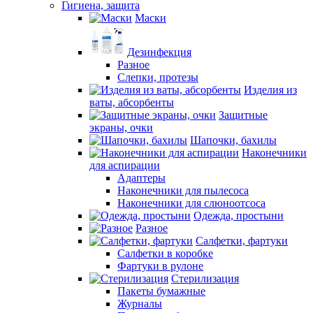
Гигиена, защита
Маски
Дезинфекция
Разное
Слепки, протезы
Изделия из
ваты, абсорбенты
Защитные
экраны, очки
Шапочки, бахилы
Наконечники
для аспирации
Адаптеры
Наконечники для пылесоса
Наконечники для слюноотсоса
Одежда, простыни
Разное
Салфетки, фартуки
Салфетки в коробке
Фартуки в рулоне
Стерилизация
Пакеты бумажные
Журналы