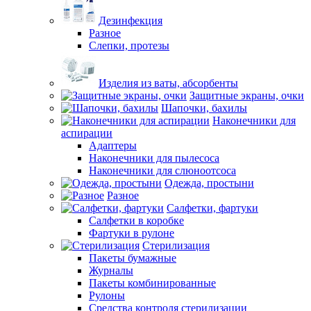
Дезинфекция
Разное
Слепки, протезы
Изделия из ваты, абсорбенты
Защитные экраны, очки
Шапочки, бахилы
Наконечники для
аспирации
Адаптеры
Наконечники для пылесоса
Наконечники для слюноотсоса
Одежда, простыни
Разное
Салфетки, фартуки
Салфетки в коробке
Фартуки в рулоне
Стерилизация
Пакеты бумажные
Журналы
Пакеты комбинированные
Рулоны
Средства контроля стерилизации