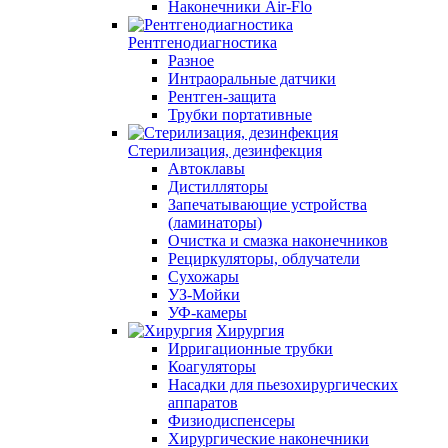
Наконечники Air-Flo
Рентгенодиагностика
Разное
Интраоральные датчики
Рентген-защита
Трубки портативные
Стерилизация, дезинфекция
Автоклавы
Дистилляторы
Запечатывающие устройства
(ламинаторы)
Очистка и смазка наконечников
Рециркуляторы, облучатели
Сухожары
УЗ-Мойки
УФ-камеры
Хирургия
Ирригационные трубки
Коагуляторы
Насадки для пьезохирургических
аппаратов
Физиодиспенсеры
Хирургические наконечники