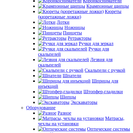
Коронкосниматели
Крампонные щипцы
Кюреты
(кюретажные ложки)
Лотки
Ножницы
Пинцеты
Ретракторы
Ручки для зеркал
Ручки для
скальпелей
Лезвия для
скальпелей
Скальпели с ручкой
Шпатели
Шприцы для
инъекций
Штопфер-гладилки
Щипцы
Экскаваторы
Оборудование
Разное
Матрасы,
чехлы на установки
Оптические системы