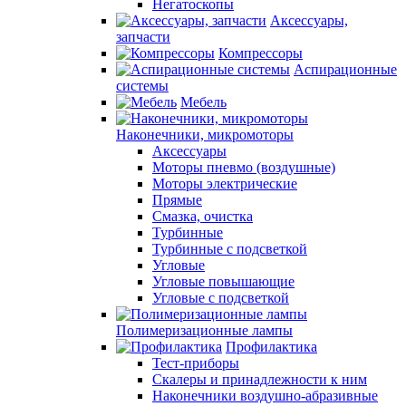
Негатоскопы
Аксессуары,
запчасти
Компрессоры
Аспирационные
системы
Мебель
Наконечники, микромоторы
Аксессуары
Моторы пневмо (воздушные)
Моторы электрические
Прямые
Смазка, очистка
Турбинные
Турбинные с подсветкой
Угловые
Угловые повышающие
Угловые с подсветкой
Полимеризационные лампы
Профилактика
Тест-приборы
Скалеры и принадлежности к ним
Наконечники воздушно-абразивные