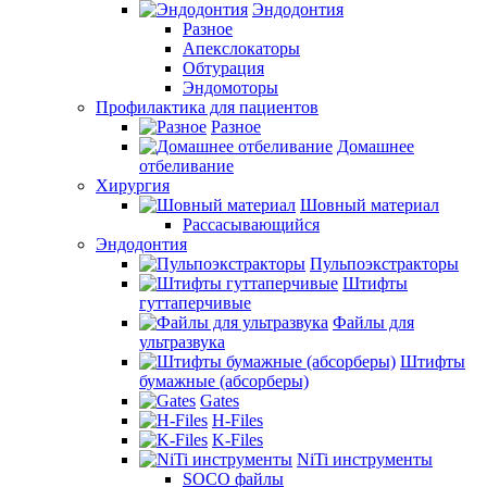
Эндодонтия
Разное
Апекслокаторы
Обтурация
Эндомоторы
Профилактика для пациентов
Разное
Домашнее
отбеливание
Хирургия
Шовный материал
Рассасывающийся
Эндодонтия
Пульпоэкстракторы
Штифты
гуттаперчивые
Файлы для
ультразвука
Штифты
бумажные (абсорберы)
Gates
H-Files
K-Files
NiTi инструменты
SOCO файлы