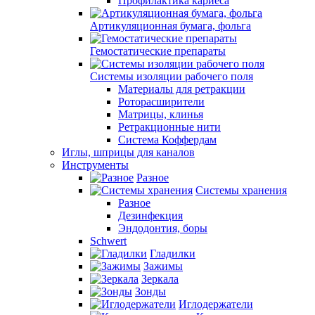
Профилактика кариеса
Артикуляционная бумага, фольга
Гемостатические препараты
Системы изоляции рабочего поля
Материалы для ретракции
Роторасширители
Матрицы, клинья
Ретракционные нити
Система Коффердам
Иглы, шприцы для каналов
Инструменты
Разное
Системы хранения
Разное
Дезинфекция
Эндодонтия, боры
Schwert
Гладилки
Зажимы
Зеркала
Зонды
Иглодержатели