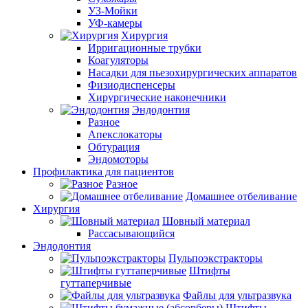
УЗ-Мойки
УФ-камеры
Хирургия
Ирригационные трубки
Коагуляторы
Насадки для пьезохирургических аппаратов
Физиодиспенсеры
Хирургические наконечники
Эндодонтия
Разное
Апекслокаторы
Обтурация
Эндомоторы
Профилактика для пациентов
Разное
Домашнее отбеливание
Хирургия
Шовный материал
Рассасывающийся
Эндодонтия
Пульпоэкстракторы
Штифты
гуттаперчивые
Файлы для ультразвука
Штифты