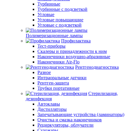
Турбинные
Турбинные с подсветкой
Угловые
Угловые повышающие
Угловые с подсветкой
Полимеризационные лампы
Профилактика
Тест-приборы
Скалеры и принадлежности к ним
Наконечники воздушно-абразивные
Наконечники Air-Flo
Рентгенодиагностика
Разное
Интраоральные датчики
Рентген-защита
Трубки портативные
Стерилизация,
дезинфекция
Автоклавы
Дистилляторы
Запечатывающие устройства (ламинаторы)
Очистка и смазка наконечников
Рециркуляторы, облучатели
Сухожары