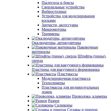
Пылесосы и боксы
Сверлильные устройства
Вибростолики
Устройства для моделирования
восками
Запчасти, аксессуары
Микромоторы
Триммеры
Окклюдаторы, артикуляторы
Паковочные
материалы
Штифты (пины),
сверла
Пластины для вакуумного формовщика
Пластмассы
Моделировочная пластмасса
Техполимеры
Пластмассы для индивидуальных
ложек
Проволока, кламеры
Разное
Силиконы
Сплавы и припои