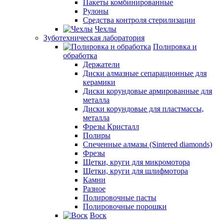
Пакеты комбинированные
Рулоны
Средства контроля стерилизации
Чехлы
Зуботехническая лаборатория
Полировка и
обработка
Держатели
Диски алмазные сепарационные для
керамики
Диски корундовые армированные для
металла
Диски корундовые для пластмассы,
металла
Фрезы Кристалл
Полиры
Спеченные алмазы (Sintered diamonds)
Фрезы
Щетки, круги для микромотора
Щетки, круги для шлифмотора
Камни
Разное
Полировочные пасты
Полировочные порошки
Воск