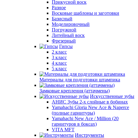
Прикусной воск
Разное
Восковые шаблоны и заготовки
Базисный
Моделировочный
Погружной
Литейный воск
Фрезерный
Гипсы
2 класс
3 класс
4 класс
5 класс
Материалы для подготовки штампика
Замковые крепления (аттачмены)
Искусственные зубы
АНИС Зубы 2-х слойные в бобинах
Yamahachi Gloria New Ace & Naperce
(полные гарнитуры)
Yamahachi New Ace / Million (20
гарнитуров в боксах)
VITA MFT
Инструменты