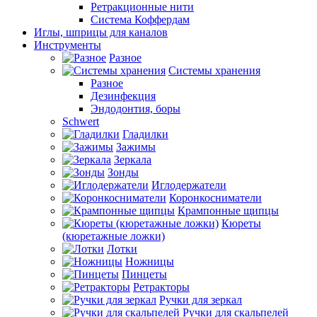
Ретракционные нити
Система Коффердам
Иглы, шприцы для каналов
Инструменты
Разное
Системы хранения
Разное
Дезинфекция
Эндодонтия, боры
Schwert
Гладилки
Зажимы
Зеркала
Зонды
Иглодержатели
Коронкосниматели
Крампонные щипцы
Кюреты
(кюретажные ложки)
Лотки
Ножницы
Пинцеты
Ретракторы
Ручки для зеркал
Ручки для скальпелей