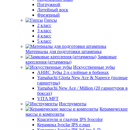
Погружной
Литейный воск
Фрезерный
Гипсы
2 класс
3 класс
4 класс
5 класс
Материалы для подготовки штампика
Замковые
крепления (аттачмены)
Искусственные зубы
АНИС Зубы 2-х слойные в бобинах
Yamahachi Gloria New Ace & Naperce (полные
гарнитуры)
Yamahachi New Ace / Million (20 гарнитуров в
боксах)
VITA MFT
Инструменты
Керамические
массы и композиты
Красители и глазури IPS Ivocolor
Керамика Ivoclar IPS e.max
Керамика Ivoclar IPS InLine A-D