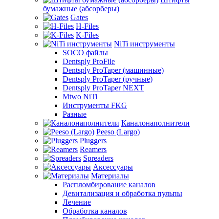
бумажные (абсорберы)
Gates
H-Files
K-Files
NiTi инструменты
SOCO файлы
Dentsply ProFile
Dentsply ProTaper (машинные)
Dentsply ProTaper (ручные)
Dentsply ProTaper NEXT
Mtwo NiTi
Инструменты FKG
Разные
Каналонаполнители
Peeso (Largo)
Pluggers
Reamers
Spreaders
Аксессуары
Материалы
Распломбирование каналов
Девитализация и обработка пульпы
Лечение
Обработка каналов