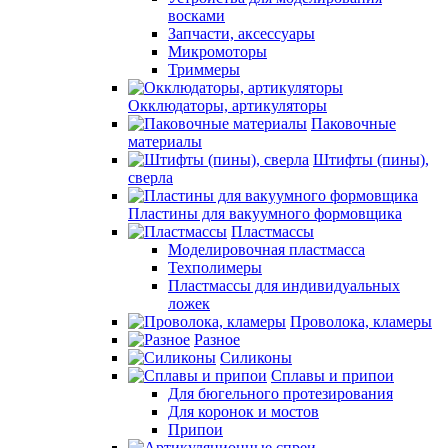
восками
Запчасти, аксессуары
Микромоторы
Триммеры
Окклюдаторы, артикуляторы
Паковочные
материалы
Штифты (пины),
сверла
Пластины для вакуумного формовщика
Пластмассы
Моделировочная пластмасса
Техполимеры
Пластмассы для индивидуальных
ложек
Проволока, кламеры
Разное
Силиконы
Сплавы и припои
Для бюгельного протезирования
Для коронок и мостов
Припои