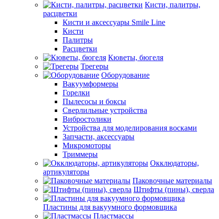
Кисти, палитры,
расцветки
Кисти и аксессуары Smile Line
Кисти
Палитры
Расцветки
Кюветы, бюгеля
Трегеры
Оборудование
Вакуумформеры
Горелки
Пылесосы и боксы
Сверлильные устройства
Вибростолики
Устройства для моделирования восками
Запчасти, аксессуары
Микромоторы
Триммеры
Окклюдаторы,
артикуляторы
Паковочные материалы
Штифты (пины), сверла
Пластины для вакуумного формовщика
Пластмассы