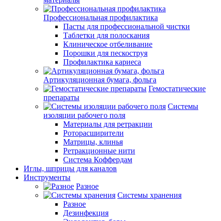
Профессиональная профилактика
Пасты для профессиональной чистки
Таблетки для полоскания
Клиническое отбеливание
Порошки для пескоструя
Профилактика кариеса
Артикуляционная бумага, фольга
Гемостатические
препараты
Системы
изоляции рабочего поля
Материалы для ретракции
Роторасширители
Матрицы, клинья
Ретракционные нити
Система Коффердам
Иглы, шприцы для каналов
Инструменты
Разное
Системы хранения
Разное
Дезинфекция