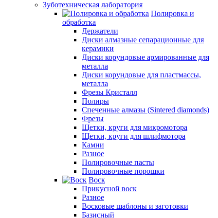
Зуботехническая лаборатория
Полировка и
обработка
Держатели
Диски алмазные сепарационные для
керамики
Диски корундовые армированные для
металла
Диски корундовые для пластмассы,
металла
Фрезы Кристалл
Полиры
Спеченные алмазы (Sintered diamonds)
Фрезы
Щетки, круги для микромотора
Щетки, круги для шлифмотора
Камни
Разное
Полировочные пасты
Полировочные порошки
Воск
Прикусной воск
Разное
Восковые шаблоны и заготовки
Базисный