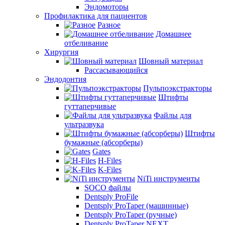
Эндомоторы
Профилактика для пациентов
Разное
Домашнее
отбеливание
Хирургия
Шовный материал
Рассасывающийся
Эндодонтия
Пульпоэкстракторы
Штифты
гуттаперчивые
Файлы для
ультразвука
Штифты
бумажные (абсорберы)
Gates
H-Files
K-Files
NiTi инструменты
SOCO файлы
Dentsply ProFile
Dentsply ProTaper (машинные)
Dentsply ProTaper (ручные)
Dentsply ProTaper NEXT