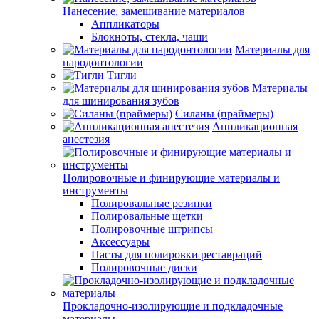
Нанесение, замешивание материалов
Аппликаторы
Блокноты, стекла, чаши
Материалы для
пародонтологии
Тигли
Материалы
для шинирования зубов
Силаны (праймеры)
Аппликационная
анестезия
Полировочные и финирующие материалы и
инструменты
Полировальные резинки
Полировальные щетки
Полировочные штрипсы
Аксессуары
Пасты для полировки реставраций
Полировочные диски
Прокладочно-изолирующие и подкладочные
материалы