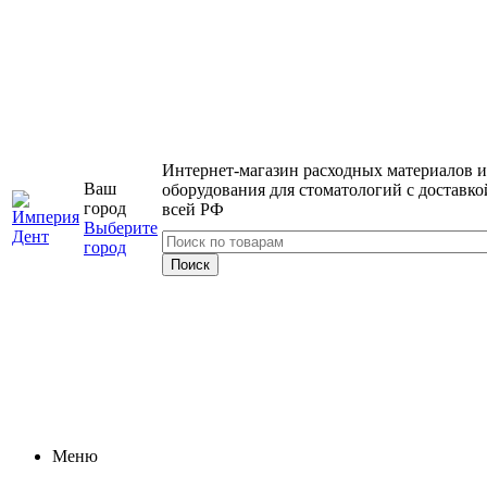
Интернет-магазин расходных материалов и
Ваш
оборудования для стоматологий с доставко
город
всей РФ
Выберите
город
Меню