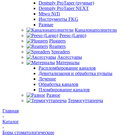
Dentsply ProTaper (ручные)
Dentsply ProTaper NEXT
Mtwo NiTi
Инструменты FKG
Разные
Каналонаполнители
Peeso (Largo)
Pluggers
Reamers
Spreaders
Аксессуары
Материалы
Распломбирование каналов
Девитализация и обработка пульпы
Лечение
Обработка каналов
Пломбирование каналов
Разное
Термогуттаперча
Главная
-
Каталог
-
Боры стоматологические