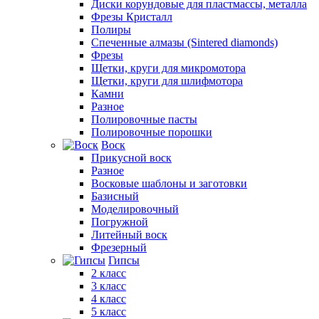
Диски корундовые для пластмассы, металла
Фрезы Кристалл
Полиры
Спеченные алмазы (Sintered diamonds)
Фрезы
Щетки, круги для микромотора
Щетки, круги для шлифмотора
Камни
Разное
Полировочные пасты
Полировочные порошки
Воск
Прикусной воск
Разное
Восковые шаблоны и заготовки
Базисный
Моделировочный
Погружной
Литейный воск
Фрезерный
Гипсы
2 класс
3 класс
4 класс
5 класс