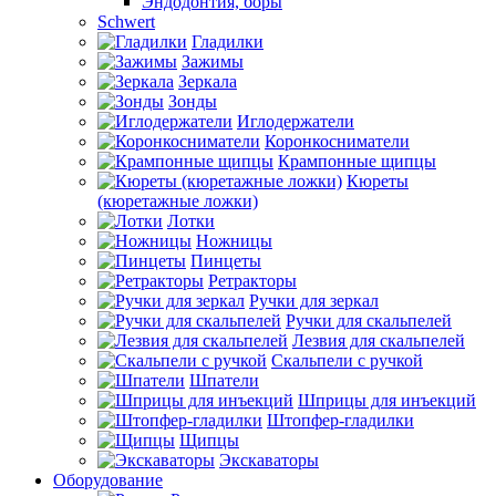
Эндодонтия, боры
Schwert
Гладилки
Зажимы
Зеркала
Зонды
Иглодержатели
Коронкосниматели
Крампонные щипцы
Кюреты
(кюретажные ложки)
Лотки
Ножницы
Пинцеты
Ретракторы
Ручки для зеркал
Ручки для скальпелей
Лезвия для скальпелей
Скальпели с ручкой
Шпатели
Шприцы для инъекций
Штопфер-гладилки
Щипцы
Экскаваторы
Оборудование