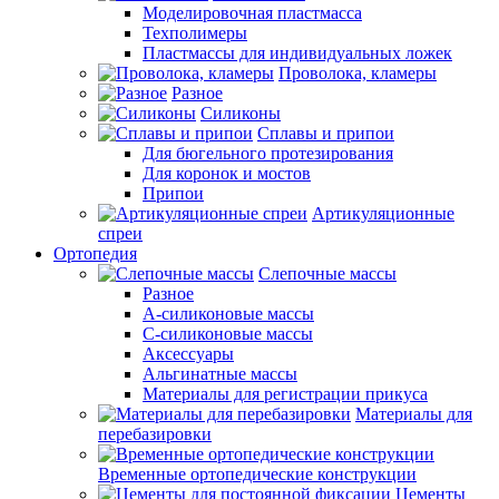
Моделировочная пластмасса
Техполимеры
Пластмассы для индивидуальных ложек
Проволока, кламеры
Разное
Силиконы
Сплавы и припои
Для бюгельного протезирования
Для коронок и мостов
Припои
Артикуляционные
спреи
Ортопедия
Слепочные массы
Разное
А-силиконовые массы
С-силиконовые массы
Аксессуары
Альгинатные массы
Материалы для регистрации прикуса
Материалы для
перебазировки
Временные ортопедические конструкции
Цементы