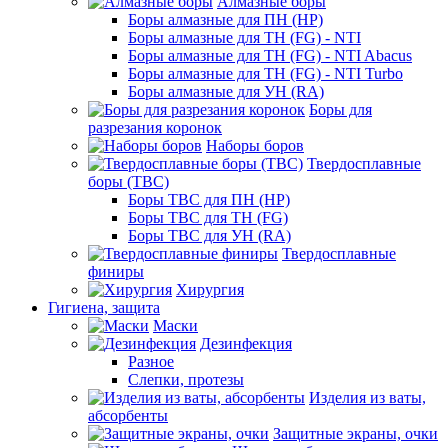
Алмазные боры
Боры алмазные для ПН (HP)
Боры алмазные для ТН (FG) - NTI
Боры алмазные для ТН (FG) - NTI Abacus
Боры алмазные для ТН (FG) - NTI Turbo
Боры алмазные для УН (RA)
Боры для
разрезания коронок
Наборы боров
Твердосплавные
боры (ТВС)
Боры ТВС для ПН (HP)
Боры ТВС для ТН (FG)
Боры ТВС для УН (RA)
Твердосплавные
финиры
Хирургия
Гигиена, защита
Маски
Дезинфекция
Разное
Слепки, протезы
Изделия из ваты,
абсорбенты
Защитные экраны, очки