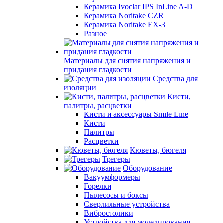
Керамика Ivoclar IPS InLine A-D
Керамика Noritake CZR
Керамика Noritake EX-3
Разное
Материалы для снятия напряжения и
придания гладкости
Средства для
изоляции
Кисти,
палитры, расцветки
Кисти и аксессуары Smile Line
Кисти
Палитры
Расцветки
Кюветы, бюгеля
Трегеры
Оборудование
Вакуумформеры
Горелки
Пылесосы и боксы
Сверлильные устройства
Вибростолики
Устройства для моделирования