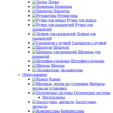
Лотки
Ножницы
Пинцеты
Ретракторы
Ручки для зеркал
Ручки для
скальпелей
Лезвия для
скальпелей
Скальпели с ручкой
Шпатели
Шприцы для
инъекций
Штопфер-гладилки
Щипцы
Экскаваторы
Оборудование
Разное
Матрасы,
чехлы на установки
Оптические системы
Негатоскопы
Аксессуары,
запчасти
Компрессоры