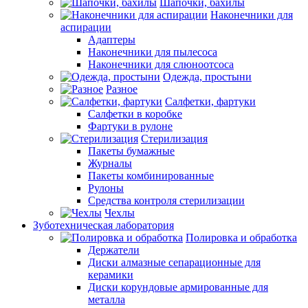
Шапочки, бахилы
Наконечники для
аспирации
Адаптеры
Наконечники для пылесоса
Наконечники для слюноотсоса
Одежда, простыни
Разное
Салфетки, фартуки
Салфетки в коробке
Фартуки в рулоне
Стерилизация
Пакеты бумажные
Журналы
Пакеты комбинированные
Рулоны
Средства контроля стерилизации
Чехлы
Зуботехническая лаборатория
Полировка и обработка
Держатели
Диски алмазные сепарационные для
керамики
Диски корундовые армированные для
металла