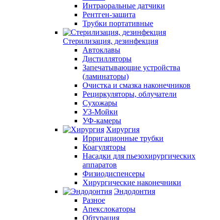
Интраоральные датчики
Рентген-защита
Трубки портативные
Стерилизация, дезинфекция
Автоклавы
Дистилляторы
Запечатывающие устройства
(ламинаторы)
Очистка и смазка наконечников
Рециркуляторы, облучатели
Сухожары
УЗ-Мойки
УФ-камеры
Хирургия
Ирригационные трубки
Коагуляторы
Насадки для пьезохирургических
аппаратов
Физиодиспенсеры
Хирургические наконечники
Эндодонтия
Разное
Апекслокаторы
Обтурация