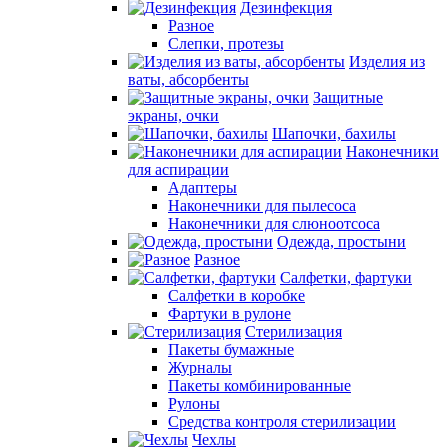
Дезинфекция
Разное
Слепки, протезы
Изделия из
ваты, абсорбенты
Защитные
экраны, очки
Шапочки, бахилы
Наконечники
для аспирации
Адаптеры
Наконечники для пылесоса
Наконечники для слюноотсоса
Одежда, простыни
Разное
Салфетки, фартуки
Салфетки в коробке
Фартуки в рулоне
Стерилизация
Пакеты бумажные
Журналы
Пакеты комбинированные
Рулоны
Средства контроля стерилизации
Чехлы