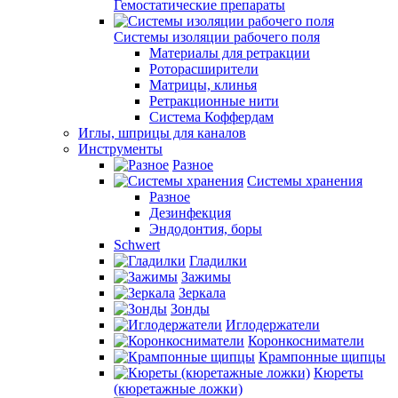
Гемостатические препараты
Системы изоляции рабочего поля
Материалы для ретракции
Роторасширители
Матрицы, клинья
Ретракционные нити
Система Коффердам
Иглы, шприцы для каналов
Инструменты
Разное
Системы хранения
Разное
Дезинфекция
Эндодонтия, боры
Schwert
Гладилки
Зажимы
Зеркала
Зонды
Иглодержатели
Коронкосниматели
Крампонные щипцы
Кюреты
(кюретажные ложки)