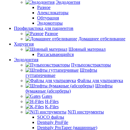
Эндодонтия
Разное
Апекслокаторы
Обтурация
Эндомоторы
Профилактика для пациентов
Разное
Домашнее отбеливание
Хирургия
Шовный материал
Рассасывающийся
Эндодонтия
Пульпоэкстракторы
Штифты
гуттаперчивые
Файлы для ультразвука
Штифты
бумажные (абсорберы)
Gates
H-Files
K-Files
NiTi инструменты
SOCO файлы
Dentsply ProFile
Dentsply ProTaper (машинные)