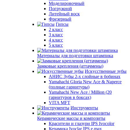
Моделировочный
Погружной
Литейный воск
Фрезерный
Гипсы
2 класс
3 класс
4 класс
5 класс
Материалы для подготовки штампика
Замковые крепления (аттачмены)
Искусственные зубы
АНИС Зубы 2-х слойные в бобинах
Yamahachi Gloria New Ace & Naperce
(полные гарнитуры)
Yamahachi New Ace / Million (20
гарнитуров в боксах)
VITA MFT
Инструменты
Керамические массы и композиты
Красители и глазури IPS Ivocolor
Керамика Ivoclar IPS e.max