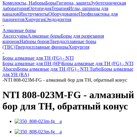
Комплекты, Наборы
Боры
Гигиена, защита
Зуботехническая
лаборатория
Ортопедия
Терапия
Иглы, шприцы для
каналов
Инструменты
Оборудование
Профилактика для
пациентов
Хирургия
Эндодонтия
-
Алмазные боры
Аксессуары
Алмазные боры
Боры для разрезания
коронок
Наборы боров
Твердосплавные боры
(ТВС)
Твердосплавные финиры
Хирургия
-
Боры алмазные для ТН (FG) - NTI
Боры алмазные для ПН (HP)
Боры алмазные для ТН (FG) - NTI
Abacus
Боры алмазные для ТН (FG) - NTI Turbo
Боры алмазные
для УН (RA)
-
NTI 808-023M-FG - алмазный бор для ТН, обратный конус
NTI 808-023M-FG - алмазный
бор для ТН, обратный конус