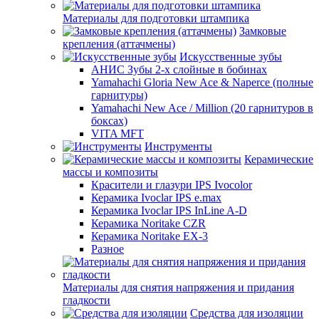
Материалы для подготовки штампика
Замковые
крепления (аттачмены)
Искусственные зубы
АНИС Зубы 2-х слойные в бобинах
Yamahachi Gloria New Ace & Naperce (полные
гарнитуры)
Yamahachi New Ace / Million (20 гарнитуров в
боксах)
VITA MFT
Инструменты
Керамические
массы и композиты
Красители и глазури IPS Ivocolor
Керамика Ivoclar IPS e.max
Керамика Ivoclar IPS InLine A-D
Керамика Noritake CZR
Керамика Noritake EX-3
Разное
Материалы для снятия напряжения и придания
гладкости
Средства для изоляции