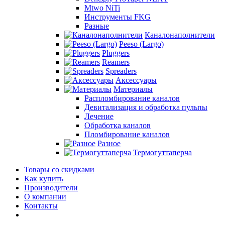
Mtwo NiTi
Инструменты FKG
Разные
Каналонаполнители
Peeso (Largo)
Pluggers
Reamers
Spreaders
Аксессуары
Материалы
Распломбирование каналов
Девитализация и обработка пульпы
Лечение
Обработка каналов
Пломбирование каналов
Разное
Термогуттаперча
Товары со скидками
Как купить
Производители
О компании
Контакты