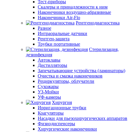
Тест-приборы
Скалеры и принадлежности к ним
Наконечники воздушно-абразивные
Наконечники Air-Flo
Рентгенодиагностика
Разное
Интраоральные датчики
Рентген-защита
Трубки портативные
Стерилизация,
дезинфекция
Автоклавы
Дистилляторы
Запечатывающие устройства (ламинаторы)
Очистка и смазка наконечников
Рециркуляторы, облучатели
Сухожары
УЗ-Мойки
УФ-камеры
Хирургия
Ирригационные трубки
Коагуляторы
Насадки для пьезохирургических аппаратов
Физиодиспенсеры
Хирургические наконечники