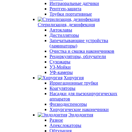
Интраоральные датчики
Рентген-защита
Трубки портативные
Стерилизация, дезинфекция
Автоклавы
Дистилляторы
Запечатывающие устройства
(ламинаторы)
Очистка и смазка наконечников
Рециркуляторы, облучатели
Сухожары
УЗ-Мойки
УФ-камеры
Хирургия
Ирригационные трубки
Коагуляторы
Насадки для пьезохирургических
аппаратов
Физиодиспенсеры
Хирургические наконечники
Эндодонтия
Разное
Апекслокаторы
Обтурация