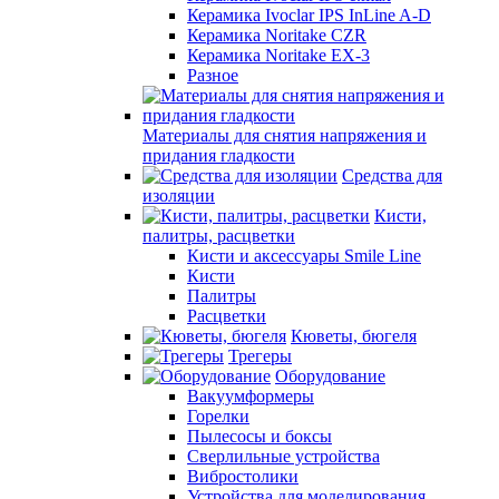
Керамика Ivoclar IPS InLine A-D
Керамика Noritake CZR
Керамика Noritake EX-3
Разное
Материалы для снятия напряжения и
придания гладкости
Средства для
изоляции
Кисти,
палитры, расцветки
Кисти и аксессуары Smile Line
Кисти
Палитры
Расцветки
Кюветы, бюгеля
Трегеры
Оборудование
Вакуумформеры
Горелки
Пылесосы и боксы
Сверлильные устройства
Вибростолики
Устройства для моделирования