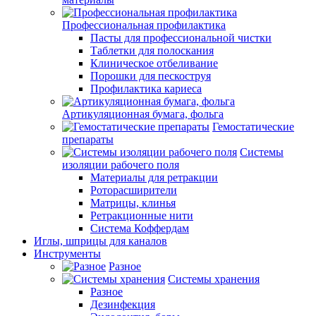
Профессиональная профилактика
Пасты для профессиональной чистки
Таблетки для полоскания
Клиническое отбеливание
Порошки для пескоструя
Профилактика кариеса
Артикуляционная бумага, фольга
Гемостатические
препараты
Системы
изоляции рабочего поля
Материалы для ретракции
Роторасширители
Матрицы, клинья
Ретракционные нити
Система Коффердам
Иглы, шприцы для каналов
Инструменты
Разное
Системы хранения
Разное
Дезинфекция