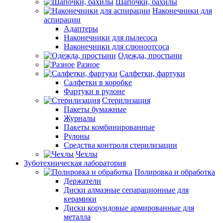
Шапочки, бахилы
Наконечники для
аспирации
Адаптеры
Наконечники для пылесоса
Наконечники для слюноотсоса
Одежда, простыни
Разное
Салфетки, фартуки
Салфетки в коробке
Фартуки в рулоне
Стерилизация
Пакеты бумажные
Журналы
Пакеты комбинированные
Рулоны
Средства контроля стерилизации
Чехлы
Зуботехническая лаборатория
Полировка и обработка
Держатели
Диски алмазные сепарационные для
керамики
Диски корундовые армированные для
металла