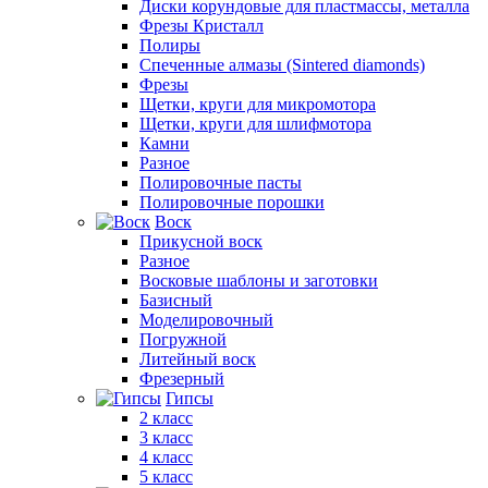
Диски корундовые для пластмассы, металла
Фрезы Кристалл
Полиры
Спеченные алмазы (Sintered diamonds)
Фрезы
Щетки, круги для микромотора
Щетки, круги для шлифмотора
Камни
Разное
Полировочные пасты
Полировочные порошки
Воск
Прикусной воск
Разное
Восковые шаблоны и заготовки
Базисный
Моделировочный
Погружной
Литейный воск
Фрезерный
Гипсы
2 класс
3 класс
4 класс
5 класс