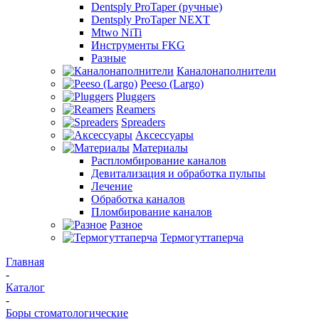
Dentsply ProTaper (ручные)
Dentsply ProTaper NEXT
Mtwo NiTi
Инструменты FKG
Разные
Каналонаполнители
Peeso (Largo)
Pluggers
Reamers
Spreaders
Аксессуары
Материалы
Распломбирование каналов
Девитализация и обработка пульпы
Лечение
Обработка каналов
Пломбирование каналов
Разное
Термогуттаперча
Главная
-
Каталог
-
Боры стоматологические