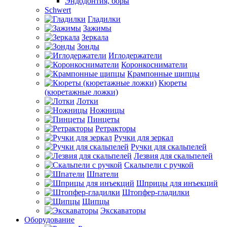
Эндодонтия, боры
Schwert
Гладилки
Зажимы
Зеркала
Зонды
Иглодержатели
Коронкосниматели
Крампонные щипцы
Кюреты
(кюретажные ложки)
Лотки
Ножницы
Пинцеты
Ретракторы
Ручки для зеркал
Ручки для скальпелей
Лезвия для скальпелей
Скальпели с ручкой
Шпатели
Шприцы для инъекций
Штопфер-гладилки
Щипцы
Экскаваторы
Оборудование