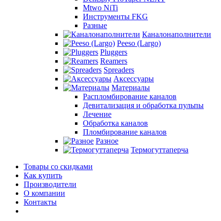
Mtwo NiTi
Инструменты FKG
Разные
Каналонаполнители
Peeso (Largo)
Pluggers
Reamers
Spreaders
Аксессуары
Материалы
Распломбирование каналов
Девитализация и обработка пульпы
Лечение
Обработка каналов
Пломбирование каналов
Разное
Термогуттаперча
Товары со скидками
Как купить
Производители
О компании
Контакты