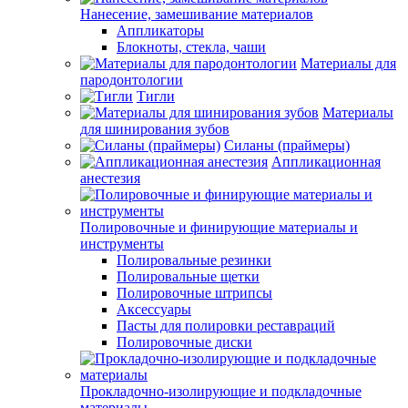
Нанесение, замешивание материалов
Аппликаторы
Блокноты, стекла, чаши
Материалы для
пародонтологии
Тигли
Материалы
для шинирования зубов
Силаны (праймеры)
Аппликационная
анестезия
Полировочные и финирующие материалы и
инструменты
Полировальные резинки
Полировальные щетки
Полировочные штрипсы
Аксессуары
Пасты для полировки реставраций
Полировочные диски
Прокладочно-изолирующие и подкладочные
материалы