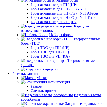
Алмазные боры
Боры алмазные для ПН (HP)
Боры алмазные для ТН (FG) - NTI
Боры алмазные для ТН (FG) - NTI Abacus
Боры алмазные для ТН (FG) - NTI Turbo
Боры алмазные для УН (RA)
Боры для
разрезания коронок
Наборы боров
Твердосплавные
боры (ТВС)
Боры ТВС для ПН (HP)
Боры ТВС для ТН (FG)
Боры ТВС для УН (RA)
Твердосплавные
финиры
Хирургия
Гигиена, защита
Маски
Дезинфекция
Разное
Слепки, протезы
Изделия из ваты,
абсорбенты
Защитные экраны, очки