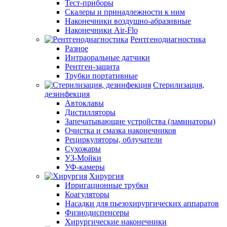
Тест-приборы
Скалеры и принадлежности к ним
Наконечники воздушно-абразивные
Наконечники Air-Flo
Рентгенодиагностика
Разное
Интраоральные датчики
Рентген-защита
Трубки портативные
Стерилизация,
дезинфекция
Автоклавы
Дистилляторы
Запечатывающие устройства (ламинаторы)
Очистка и смазка наконечников
Рециркуляторы, облучатели
Сухожары
УЗ-Мойки
УФ-камеры
Хирургия
Ирригационные трубки
Коагуляторы
Насадки для пьезохирургических аппаратов
Физиодиспенсеры
Хирургические наконечники