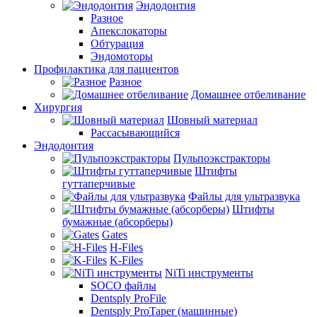
Эндодонтия
Разное
Апекслокаторы
Обтурация
Эндомоторы
Профилактика для пациентов
Разное
Домашнее отбеливание
Хирургия
Шовный материал
Рассасывающийся
Эндодонтия
Пульпоэкстракторы
Штифты
гуттаперчивые
Файлы для ультразвука
Штифты
бумажные (абсорберы)
Gates
H-Files
K-Files
NiTi инструменты
SOCO файлы
Dentsply ProFile
Dentsply ProTaper (машинные)