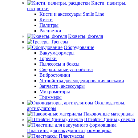
Кисти, палитры,
расцветки
Кисти и аксессуары Smile Line
Кисти
Палитры
Расцветки
Кюветы, бюгеля
Трегеры
Оборудование
Вакуумформеры
Горелки
Пылесосы и боксы
Сверлильные устройства
Вибростолики
Устройства для моделирования восками
Запчасти, аксессуары
Микромоторы
Триммеры
Окклюдаторы,
артикуляторы
Паковочные материалы
Штифты (пины), сверла
Пластины для вакуумного формовщика
Пластмассы