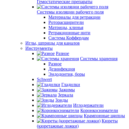
Гемостатические препараты
Системы изоляции рабочего поля
Материалы для ретракции
Роторасширители
Матрицы, клинья
Ретракционные нити
Система Коффердам
Иглы, шприцы для каналов
Инструменты
Разное
Системы хранения
Разное
Дезинфекция
Эндодонтия, боры
Schwert
Гладилки
Зажимы
Зеркала
Зонды
Иглодержатели
Коронкосниматели
Крампонные щипцы
Кюреты
(кюретажные ложки)