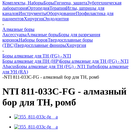
Комплекты, Наборы
Боры
Гигиена, защита
Зуботехническая
лаборатория
Ортопедия
Терапия
Иглы, шприцы для
каналов
Инструменты
Оборудование
Профилактика для
пациентов
Хирургия
Эндодонтия
-
Алмазные боры
Аксессуары
Алмазные боры
Боры для разрезания
коронок
Наборы боров
Твердосплавные боры
(ТВС)
Твердосплавные финиры
Хирургия
-
Боры алмазные для ТН (FG) - NTI
Боры алмазные для ПН (HP)
Боры алмазные для ТН (FG) - NTI
Abacus
Боры алмазные для ТН (FG) - NTI Turbo
Боры алмазные
для УН (RA)
-
NTI 811-033C-FG - алмазный бор для ТН, ромб
NTI 811-033C-FG - алмазный
бор для ТН, ромб