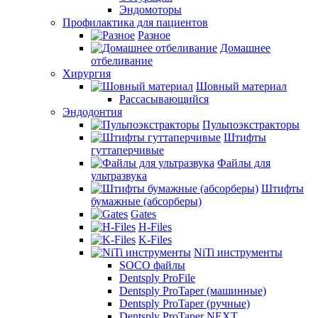
Эндомоторы
Профилактика для пациентов
Разное
Домашнее
отбеливание
Хирургия
Шовный материал
Рассасывающийся
Эндодонтия
Пульпоэкстракторы
Штифты
гуттаперчивые
Файлы для
ультразвука
Штифты
бумажные (абсорберы)
Gates
H-Files
K-Files
NiTi инструменты
SOCO файлы
Dentsply ProFile
Dentsply ProTaper (машинные)
Dentsply ProTaper (ручные)
Dentsply ProTaper NEXT