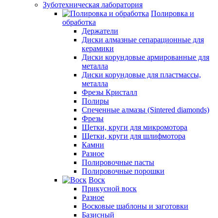
Зуботехническая лаборатория
Полировка и
обработка
Держатели
Диски алмазные сепарационные для
керамики
Диски корундовые армированные для
металла
Диски корундовые для пластмассы,
металла
Фрезы Кристалл
Полиры
Спеченные алмазы (Sintered diamonds)
Фрезы
Щетки, круги для микромотора
Щетки, круги для шлифмотора
Камни
Разное
Полировочные пасты
Полировочные порошки
Воск
Прикусной воск
Разное
Восковые шаблоны и заготовки
Базисный