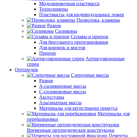
Моделировочная пластмасса
Техполимеры
Пластмассы для индивидуальных ложек
Проволока, кламеры
Разное
Силиконы
Сплавы и припои
Для бюгельного протезирования
Для коронок и мостов
Припои
Артикуляционные
спреи
Ортопедия
Слепочные массы
Разное
А-силиконовые массы
С-силиконовые массы
Аксессуары
Альгинатные массы
Материалы для регистрации прикуса
Материалы для
перебазировки
Временные ортопедические конструкции
Цементы