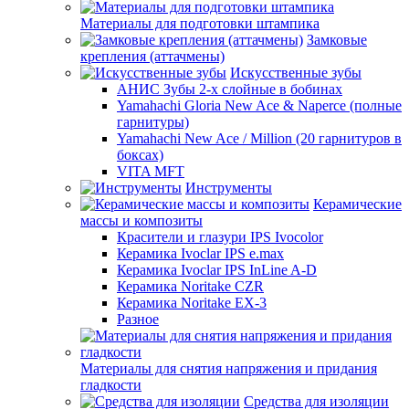
Материалы для подготовки штампика
Замковые
крепления (аттачмены)
Искусственные зубы
АНИС Зубы 2-х слойные в бобинах
Yamahachi Gloria New Ace & Naperce (полные
гарнитуры)
Yamahachi New Ace / Million (20 гарнитуров в
боксах)
VITA MFT
Инструменты
Керамические
массы и композиты
Красители и глазури IPS Ivocolor
Керамика Ivoclar IPS e.max
Керамика Ivoclar IPS InLine A-D
Керамика Noritake CZR
Керамика Noritake EX-3
Разное
Материалы для снятия напряжения и придания
гладкости
Средства для изоляции