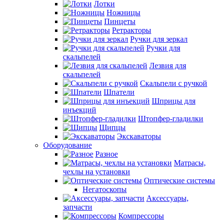
Лотки
Ножницы
Пинцеты
Ретракторы
Ручки для зеркал
Ручки для
скальпелей
Лезвия для
скальпелей
Скальпели с ручкой
Шпатели
Шприцы для
инъекций
Штопфер-гладилки
Щипцы
Экскаваторы
Оборудование
Разное
Матрасы,
чехлы на установки
Оптические системы
Негатоскопы
Аксессуары,
запчасти
Компрессоры