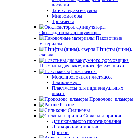
восками
Запчасти, аксессуары
Микромоторы
Триммеры
Окклюдаторы, артикуляторы
Паковочные
материалы
Штифты (пины),
сверла
Пластины для вакуумного формовщика
Пластмассы
Моделировочная пластмасса
Техполимеры
Пластмассы для индивидуальных
ложек
Проволока, кламеры
Разное
Силиконы
Сплавы и припои
Для бюгельного протезирования
Для коронок и мостов
Припои