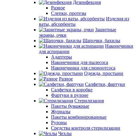
Дезинфекция
Разное
Слепки, протезы
Изделия из
ваты, абсорбенты
Защитные
экраны, очки
Шапочки, бахилы
Наконечники
для аспирации
Адаптеры
Наконечники для пылесоса
Наконечники для слюноотсоса
Одежда, простыни
Разное
Салфетки, фартуки
Салфетки в коробке
Фартуки в рулоне
Стерилизация
Пакеты бумажные
Журналы
Пакеты комбинированные
Рулоны
Средства контроля стерилизации
Чехлы