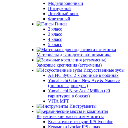
Моделировочный
Погружной
Литейный воск
Фрезерный
Гипсы
2 класс
3 класс
4 класс
5 класс
Материалы для подготовки штампика
Замковые крепления (аттачмены)
Искусственные зубы
АНИС Зубы 2-х слойные в бобинах
Yamahachi Gloria New Ace & Naperce
(полные гарнитуры)
Yamahachi New Ace / Million (20
гарнитуров в боксах)
VITA MFT
Инструменты
Керамические массы и композиты
Красители и глазури IPS Ivocolor
Керамика Ivoclar IPS e.max