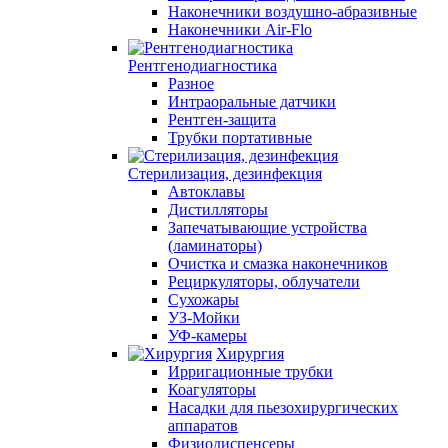
Наконечники воздушно-абразивные
Наконечники Air-Flo
Рентгенодиагностика
Разное
Интраоральные датчики
Рентген-защита
Трубки портативные
Стерилизация, дезинфекция
Автоклавы
Дистилляторы
Запечатывающие устройства
(ламинаторы)
Очистка и смазка наконечников
Рециркуляторы, облучатели
Сухожары
УЗ-Мойки
УФ-камеры
Хирургия
Ирригационные трубки
Коагуляторы
Насадки для пьезохирургических
аппаратов
Физиодиспенсеры