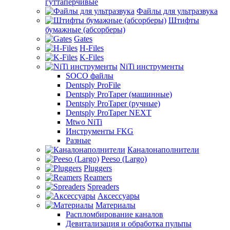
гуттаперчивые
Файлы для ультразвука
Штифты
бумажные (абсорберы)
Gates
H-Files
K-Files
NiTi инструменты
SOCO файлы
Dentsply ProFile
Dentsply ProTaper (машинные)
Dentsply ProTaper (ручные)
Dentsply ProTaper NEXT
Mtwo NiTi
Инструменты FKG
Разные
Каналонаполнители
Peeso (Largo)
Pluggers
Reamers
Spreaders
Аксессуары
Материалы
Распломбирование каналов
Девитализация и обработка пульпы