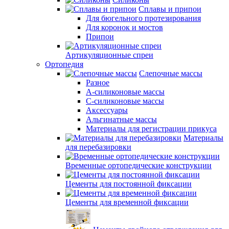
Сплавы и припои
Для бюгельного протезирования
Для коронок и мостов
Припои
Артикуляционные спреи
Ортопедия
Слепочные массы
Разное
А-силиконовые массы
С-силиконовые массы
Аксессуары
Альгинатные массы
Материалы для регистрации прикуса
Материалы
для перебазировки
Временные ортопедические конструкции
Цементы для постоянной фиксации
Цементы для временной фиксации