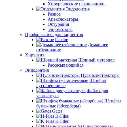
Хирургические наконечники
Эндодонтия
Разное
Апекслокаторы
Обтурация
Эндомоторы
Профилактика для пациентов
Разное
Домашнее
отбеливание
Хирургия
Шовный материал
Рассасывающийся
Эндодонтия
Пульпоэкстракторы
Штифты
гуттаперчивые
Файлы для
ультразвука
Штифты
бумажные (абсорберы)
Gates
H-Files
K-Files
NiTi инструменты