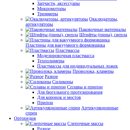
Запчасти, аксессуары
Микромоторы
Триммеры
Окклюдаторы,
артикуляторы
Паковочные материалы
Штифты (пины), сверла
Пластины для вакуумного формовщика
Пластмассы
Моделировочная пластмасса
Техполимеры
Пластмассы для индивидуальных ложек
Проволока, кламеры
Разное
Силиконы
Сплавы и припои
Для бюгельного протезирования
Для коронок и мостов
Припои
Артикуляционные
спреи
Ортопедия
Слепочные массы
Разное