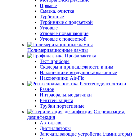
Прямые
Смазка, очистка
Турбинные
Турбинные с подсветкой
Угловые
Угловые повышающие
Угловые с подсветкой
Полимеризационные лампы
Профилактика
Тест-приборы
Скалеры и принадлежности к ним
Наконечники воздушно-абразивные
Наконечники Air-Flo
Рентгенодиагностика
Разное
Интраоральные датчики
Рентген-защита
Трубки портативные
Стерилизация,
дезинфекция
Автоклавы
Дистилляторы
Запечатывающие устройства (ламинаторы)