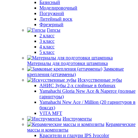
Базисный
Моделировочный
Погружной
Литейный воск
Фрезерный
Гипсы
2 класс
3 класс
4 класс
5 класс
Материалы для подготовки штампика
Замковые
крепления (аттачмены)
Искусственные зубы
АНИС Зубы 2-х слойные в бобинах
Yamahachi Gloria New Ace & Naperce (полные
гарнитуры)
Yamahachi New Ace / Million (20 гарнитуров в
боксах)
VITA MFT
Инструменты
Керамические
массы и композиты
Красители и глазури IPS Ivocolor