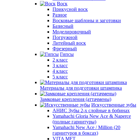
Воск
Прикусной воск
Разное
Восковые шаблоны и заготовки
Базисный
Моделировочный
Погружной
Литейный воск
Фрезерный
Гипсы
2 класс
3 класс
4 класс
5 класс
Материалы для подготовки штампика
Замковые крепления (аттачмены)
Искусственные зубы
АНИС Зубы 2-х слойные в бобинах
Yamahachi Gloria New Ace & Naperce
(полные гарнитуры)
Yamahachi New Ace / Million (20
гарнитуров в боксах)
VITA MFT