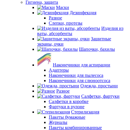
Гигиена, защита
Маски
Дезинфекция
Разное
Слепки, протезы
Изделия из
ваты, абсорбенты
Защитные
экраны, очки
Шапочки, бахилы
Наконечники для аспирации
Адаптеры
Наконечники для пылесоса
Наконечники для слюноотсоса
Одежда, простыни
Разное
Салфетки, фартуки
Салфетки в коробке
Фартуки в рулоне
Стерилизация
Пакеты бумажные
Журналы
Пакеты комбинированные