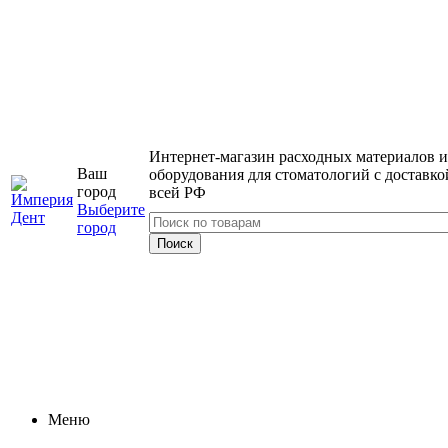
Интернет-магазин расходных материалов и
Ваш
оборудования для стоматологий с доставко
город
всей РФ
Выберите
город
Меню