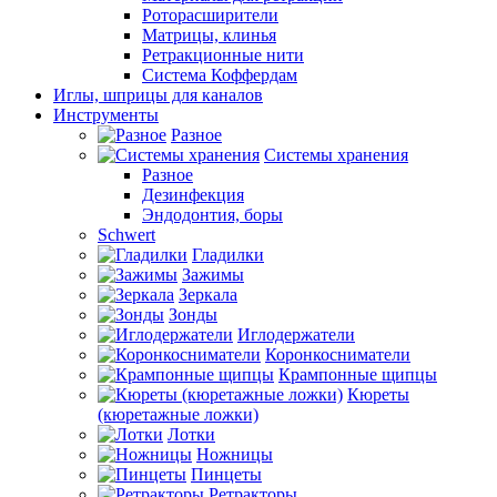
Роторасширители
Матрицы, клинья
Ретракционные нити
Система Коффердам
Иглы, шприцы для каналов
Инструменты
Разное
Системы хранения
Разное
Дезинфекция
Эндодонтия, боры
Schwert
Гладилки
Зажимы
Зеркала
Зонды
Иглодержатели
Коронкосниматели
Крампонные щипцы
Кюреты
(кюретажные ложки)
Лотки
Ножницы
Пинцеты
Ретракторы