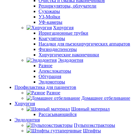
Очистка и смазка наконечников
Рециркуляторы, облучатели
Сухожары
УЗ-Мойки
УФ-камеры
Хирургия
Ирригационные трубки
Коагуляторы
Насадки для пьезохирургических аппаратов
Физиодиспенсеры
Хирургические наконечники
Эндодонтия
Разное
Апекслокаторы
Обтурация
Эндомоторы
Профилактика для пациентов
Разное
Домашнее отбеливание
Хирургия
Шовный материал
Рассасывающийся
Эндодонтия
Пульпоэкстракторы
Штифты