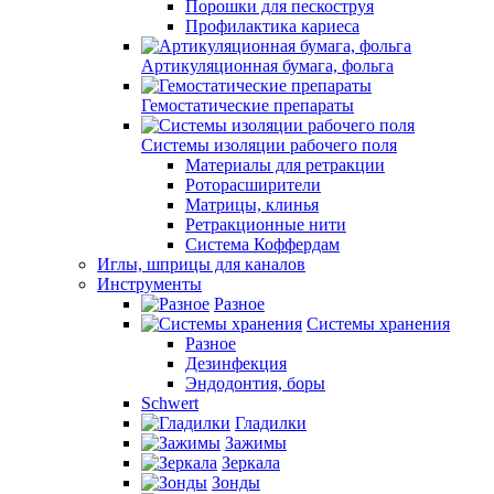
Порошки для пескоструя
Профилактика кариеса
Артикуляционная бумага, фольга
Гемостатические препараты
Системы изоляции рабочего поля
Материалы для ретракции
Роторасширители
Матрицы, клинья
Ретракционные нити
Система Коффердам
Иглы, шприцы для каналов
Инструменты
Разное
Системы хранения
Разное
Дезинфекция
Эндодонтия, боры
Schwert
Гладилки
Зажимы
Зеркала
Зонды