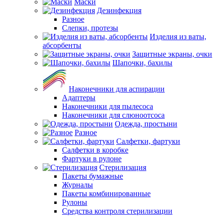
Маски
Дезинфекция
Разное
Слепки, протезы
Изделия из ваты,
абсорбенты
Защитные экраны, очки
Шапочки, бахилы
Наконечники для аспирации
Адаптеры
Наконечники для пылесоса
Наконечники для слюноотсоса
Одежда, простыни
Разное
Салфетки, фартуки
Салфетки в коробке
Фартуки в рулоне
Стерилизация
Пакеты бумажные
Журналы
Пакеты комбинированные
Рулоны
Средства контроля стерилизации