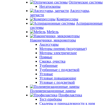
Оптические системы
Негатоскопы
Аксессуары,
запчасти
Компрессоры
Аспирационные
системы
Мебель
Наконечники, микромоторы
Аксессуары
Моторы пневмо (воздушные)
Моторы электрические
Прямые
Смазка, очистка
Турбинные
Турбинные с подсветкой
Угловые
Угловые повышающие
Угловые с подсветкой
Полимеризационные лампы
Профилактика
Тест-приборы
Скалеры и принадлежности к ним