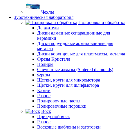
Чехлы
Зуботехническая лаборатория
Полировка и обработка
Держатели
Диски алмазные сепарационные для
керамики
Диски корундовые армированные для
металла
Диски корундовые для пластмассы, металла
Фрезы Кристалл
Полиры
Спеченные алмазы (Sintered diamonds)
Фрезы
Щетки, круги для микромотора
Щетки, круги для шлифмотора
Камни
Разное
Полировочные пасты
Полировочные порошки
Воск
Прикусной воск
Разное
Восковые шаблоны и заготовки