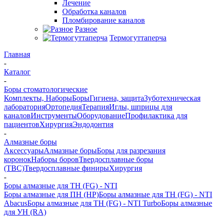
Лечение
Обработка каналов
Пломбирование каналов
Разное
Термогуттаперча
Главная
-
Каталог
-
Боры стоматологические
Комплекты, Наборы
Боры
Гигиена, защита
Зуботехническая
лаборатория
Ортопедия
Терапия
Иглы, шприцы для
каналов
Инструменты
Оборудование
Профилактика для
пациентов
Хирургия
Эндодонтия
-
Алмазные боры
Аксессуары
Алмазные боры
Боры для разрезания
коронок
Наборы боров
Твердосплавные боры
(ТВС)
Твердосплавные финиры
Хирургия
-
Боры алмазные для ТН (FG) - NTI
Боры алмазные для ПН (HP)
Боры алмазные для ТН (FG) - NTI
Abacus
Боры алмазные для ТН (FG) - NTI Turbo
Боры алмазные
для УН (RA)