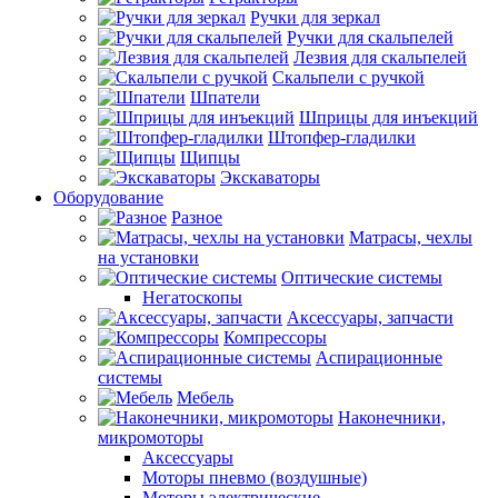
Ручки для зеркал
Ручки для скальпелей
Лезвия для скальпелей
Скальпели с ручкой
Шпатели
Шприцы для инъекций
Штопфер-гладилки
Щипцы
Экскаваторы
Оборудование
Разное
Матрасы, чехлы
на установки
Оптические системы
Негатоскопы
Аксессуары, запчасти
Компрессоры
Аспирационные
системы
Мебель
Наконечники,
микромоторы
Аксессуары
Моторы пневмо (воздушные)
Моторы электрические