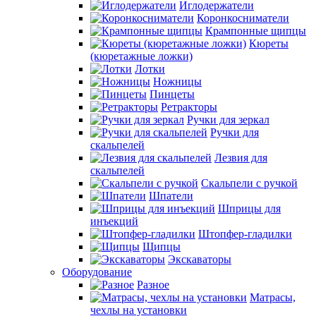
Иглодержатели
Коронкосниматели
Крампонные щипцы
Кюреты
(кюретажные ложки)
Лотки
Ножницы
Пинцеты
Ретракторы
Ручки для зеркал
Ручки для
скальпелей
Лезвия для
скальпелей
Скальпели с ручкой
Шпатели
Шприцы для
инъекций
Штопфер-гладилки
Щипцы
Экскаваторы
Оборудование
Разное
Матрасы,
чехлы на установки