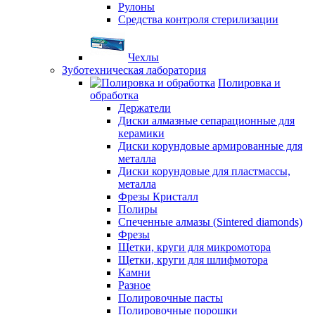
Рулоны
Средства контроля стерилизации
Чехлы
Зуботехническая лаборатория
Полировка и
обработка
Держатели
Диски алмазные сепарационные для
керамики
Диски корундовые армированные для
металла
Диски корундовые для пластмассы,
металла
Фрезы Кристалл
Полиры
Спеченные алмазы (Sintered diamonds)
Фрезы
Щетки, круги для микромотора
Щетки, круги для шлифмотора
Камни
Разное
Полировочные пасты
Полировочные порошки