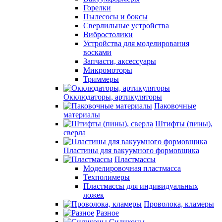
Горелки
Пылесосы и боксы
Сверлильные устройства
Вибростолики
Устройства для моделирования
восками
Запчасти, аксессуары
Микромоторы
Триммеры
Окклюдаторы, артикуляторы
Паковочные
материалы
Штифты (пины),
сверла
Пластины для вакуумного формовщика
Пластмассы
Моделировочная пластмасса
Техполимеры
Пластмассы для индивидуальных
ложек
Проволока, кламеры
Разное
Силиконы