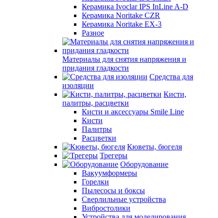
Керамика Ivoclar IPS InLine A-D
Керамика Noritake CZR
Керамика Noritake EX-3
Разное
Материалы для снятия напряжения и
придания гладкости
Средства для
изоляции
Кисти,
палитры, расцветки
Кисти и аксессуары Smile Line
Кисти
Палитры
Расцветки
Кюветы, бюгеля
Трегеры
Оборудование
Вакуумформеры
Горелки
Пылесосы и боксы
Сверлильные устройства
Вибростолики
Устройства для моделирования