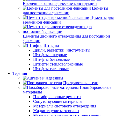
Временные ортопедические конструкции
Цементы
для постоянной фиксации
Цементы для
временной фиксации
Цементы двойного отверждения для постоянной
фиксации
Штифты
Дрили, развертки, инструменты
Штифты анкерные
Штифты беззольные
Штифты стекловолоконные
Штифты титановые
Терапия
Адгезивы
Протравочные гели
Пломбировочные
материалы
Пломбировочные цементы
Сопутствующие материалы
Материалы светового отверждения
Жидкотекучие материалы
Материалы химического отверждения