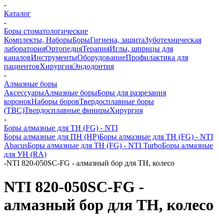
-
Каталог
-
Боры стоматологические
Комплекты, Наборы
Боры
Гигиена, защита
Зуботехническая
лаборатория
Ортопедия
Терапия
Иглы, шприцы для
каналов
Инструменты
Оборудование
Профилактика для
пациентов
Хирургия
Эндодонтия
-
Алмазные боры
Аксессуары
Алмазные боры
Боры для разрезания
коронок
Наборы боров
Твердосплавные боры
(ТВС)
Твердосплавные финиры
Хирургия
-
Боры алмазные для ТН (FG) - NTI
Боры алмазные для ПН (HP)
Боры алмазные для ТН (FG) - NTI
Abacus
Боры алмазные для ТН (FG) - NTI Turbo
Боры алмазные
для УН (RA)
-
NTI 820-050SC-FG - алмазный бор для ТН, колесо
NTI 820-050SC-FG -
алмазный бор для ТН, колесо