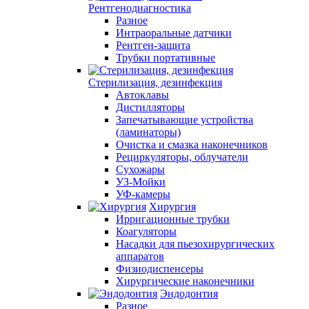
Рентгенодиагностика
Разное
Интраоральные датчики
Рентген-защита
Трубки портативные
Стерилизация, дезинфекция
Автоклавы
Дистилляторы
Запечатывающие устройства
(ламинаторы)
Очистка и смазка наконечников
Рециркуляторы, облучатели
Сухожары
УЗ-Мойки
УФ-камеры
Хирургия
Ирригационные трубки
Коагуляторы
Насадки для пьезохирургических
аппаратов
Физиодиспенсеры
Хирургические наконечники
Эндодонтия
Разное