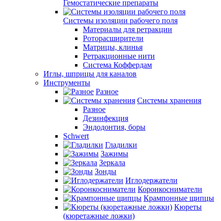
Гемостатические препараты
Системы изоляции рабочего поля
Материалы для ретракции
Роторасширители
Матрицы, клинья
Ретракционные нити
Система Коффердам
Иглы, шприцы для каналов
Инструменты
Разное
Системы хранения
Разное
Дезинфекция
Эндодонтия, боры
Schwert
Гладилки
Зажимы
Зеркала
Зонды
Иглодержатели
Коронкосниматели
Крампонные щипцы
Кюреты
(кюретажные ложки)