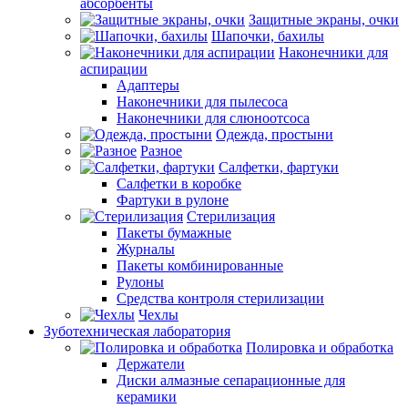
абсорбенты
Защитные экраны, очки
Шапочки, бахилы
Наконечники для
аспирации
Адаптеры
Наконечники для пылесоса
Наконечники для слюноотсоса
Одежда, простыни
Разное
Салфетки, фартуки
Салфетки в коробке
Фартуки в рулоне
Стерилизация
Пакеты бумажные
Журналы
Пакеты комбинированные
Рулоны
Средства контроля стерилизации
Чехлы
Зуботехническая лаборатория
Полировка и обработка
Держатели
Диски алмазные сепарационные для
керамики