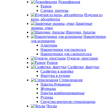
Дезинфекция
Разное
Слепки, протезы
Изделия из
ваты, абсорбенты
Защитные
экраны, очки
Шапочки, бахилы
Наконечники
для аспирации
Адаптеры
Наконечники для пылесоса
Наконечники для слюноотсоса
Одежда, простыни
Разное
Салфетки, фартуки
Салфетки в коробке
Фартуки в рулоне
Стерилизация
Пакеты бумажные
Журналы
Пакеты комбинированные
Рулоны
Средства контроля стерилизации
Чехлы