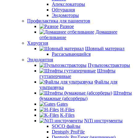
Апекслокаторы
Обтурация
Эндомоторы
Профилактика для пациентов
Разное
Домашнее
отбеливание
Хирургия
Шовный материал
Рассасывающийся
Эндодонтия
Пульпоэкстракторы
Штифты
гуттаперчивые
Файлы для
ультразвука
Штифты
бумажные (абсорберы)
Gates
H-Files
K-Files
NiTi инструменты
SOCO файлы
Dentsply ProFile
Dentsply ProTaper (машинные)