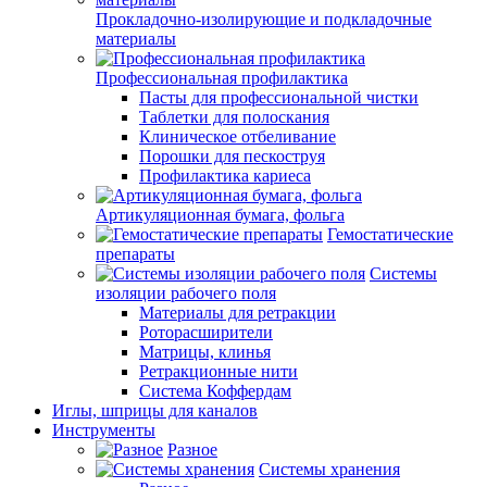
Прокладочно-изолирующие и подкладочные
материалы
Профессиональная профилактика
Пасты для профессиональной чистки
Таблетки для полоскания
Клиническое отбеливание
Порошки для пескоструя
Профилактика кариеса
Артикуляционная бумага, фольга
Гемостатические
препараты
Системы
изоляции рабочего поля
Материалы для ретракции
Роторасширители
Матрицы, клинья
Ретракционные нити
Система Коффердам
Иглы, шприцы для каналов
Инструменты
Разное
Системы хранения