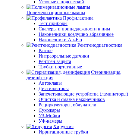
Угловые с подсветкой
Полимеризационные лампы
Профилактика
Тест-приборы
Скалеры и принадлежности к ним
Наконечники воздушно-абразивные
Наконечники Air-Flo
Рентгенодиагностика
Разное
Интраоральные датчики
Рентген-защита
Трубки портативные
Стерилизация,
дезинфекция
Автоклавы
Дистилляторы
Запечатывающие устройства (ламинаторы)
Очистка и смазка наконечников
Рециркуляторы, облучатели
Сухожары
УЗ-Мойки
УФ-камеры
Хирургия
Ирригационные трубки