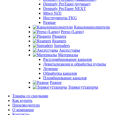
Dentsply ProTaper (ручные)
Dentsply ProTaper NEXT
Mtwo NiTi
Инструменты FKG
Разные
Каналонаполнители
Peeso (Largo)
Pluggers
Reamers
Spreaders
Аксессуары
Материалы
Распломбирование каналов
Девитализация и обработка пульпы
Лечение
Обработка каналов
Пломбирование каналов
Разное
Термогуттаперча
Товары со скидками
Как купить
Производители
О компании
Контакты