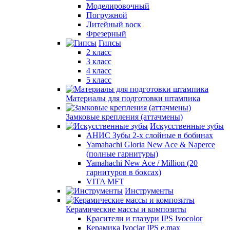
Моделировочный
Погружной
Литейный воск
Фрезерный
Гипсы
2 класс
3 класс
4 класс
5 класс
Материалы для подготовки штампика
Замковые крепления (аттачмены)
Искусственные зубы
АНИС Зубы 2-х слойные в бобинах
Yamahachi Gloria New Ace & Naperce
(полные гарнитуры)
Yamahachi New Ace / Million (20
гарнитуров в боксах)
VITA MFT
Инструменты
Керамические массы и композиты
Красители и глазури IPS Ivocolor
Керамика Ivoclar IPS e.max