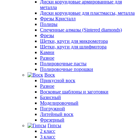
Диски корундовые армированные для
металла
Диски корундовые для пластмассы, металла
Фрезы Кристалл
Полиры
Спеченные алмазы (Sintered diamonds)
Фрезы
Щетки, круги для микромотора
Щетки, круги для шлифмотора
Камни
Разное
Полировочные пасты
Полировочные порошки
Воск
Прикусной воск
Разное
Восковые шаблоны и заготовки
Базисный
Моделировочный
Погружной
Литейный воск
Фрезерный
Гипсы
2 класс
3 класс