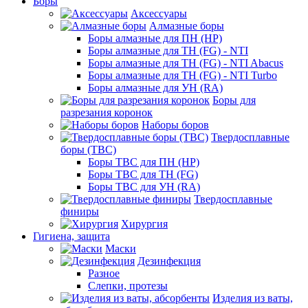
Боры
Аксессуары
Алмазные боры
Боры алмазные для ПН (HP)
Боры алмазные для ТН (FG) - NTI
Боры алмазные для ТН (FG) - NTI Abacus
Боры алмазные для ТН (FG) - NTI Turbo
Боры алмазные для УН (RA)
Боры для
разрезания коронок
Наборы боров
Твердосплавные
боры (ТВС)
Боры ТВС для ПН (HP)
Боры ТВС для ТН (FG)
Боры ТВС для УН (RA)
Твердосплавные
финиры
Хирургия
Гигиена, защита
Маски
Дезинфекция
Разное
Слепки, протезы
Изделия из ваты,