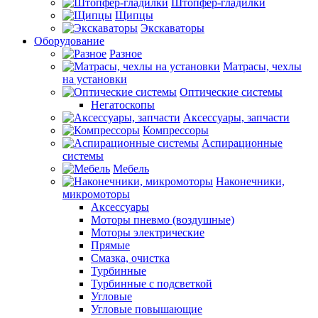
Штопфер-гладилки
Щипцы
Экскаваторы
Оборудование
Разное
Матрасы, чехлы
на установки
Оптические системы
Негатоскопы
Аксессуары, запчасти
Компрессоры
Аспирационные
системы
Мебель
Наконечники,
микромоторы
Аксессуары
Моторы пневмо (воздушные)
Моторы электрические
Прямые
Смазка, очистка
Турбинные
Турбинные с подсветкой
Угловые
Угловые повышающие