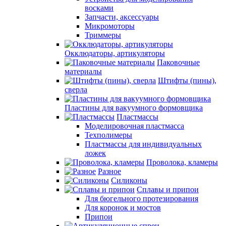
восками
Запчасти, аксессуары
Микромоторы
Триммеры
Окклюдаторы, артикуляторы
Паковочные
материалы
Штифты (пины),
сверла
Пластины для вакуумного формовщика
Пластмассы
Моделировочная пластмасса
Техполимеры
Пластмассы для индивидуальных
ложек
Проволока, кламеры
Разное
Силиконы
Сплавы и припои
Для бюгельного протезирования
Для коронок и мостов
Припои