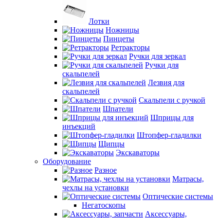
Лотки
Ножницы
Пинцеты
Ретракторы
Ручки для зеркал
Ручки для
скальпелей
Лезвия для
скальпелей
Скальпели с ручкой
Шпатели
Шприцы для
инъекций
Штопфер-гладилки
Щипцы
Экскаваторы
Оборудование
Разное
Матрасы,
чехлы на установки
Оптические системы
Негатоскопы
Аксессуары,