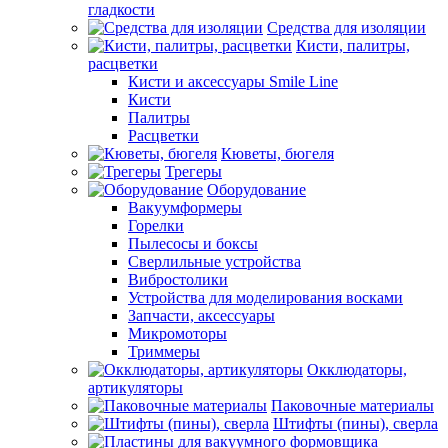
гладкости
Средства для изоляции
Кисти, палитры,
расцветки
Кисти и аксессуары Smile Line
Кисти
Палитры
Расцветки
Кюветы, бюгеля
Трегеры
Оборудование
Вакуумформеры
Горелки
Пылесосы и боксы
Сверлильные устройства
Вибростолики
Устройства для моделирования восками
Запчасти, аксессуары
Микромоторы
Триммеры
Окклюдаторы,
артикуляторы
Паковочные материалы
Штифты (пины), сверла