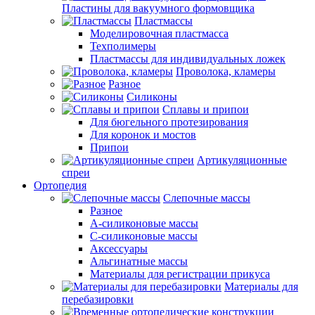
Пластины для вакуумного формовщика
Пластмассы
Моделировочная пластмасса
Техполимеры
Пластмассы для индивидуальных ложек
Проволока, кламеры
Разное
Силиконы
Сплавы и припои
Для бюгельного протезирования
Для коронок и мостов
Припои
Артикуляционные
спреи
Ортопедия
Слепочные массы
Разное
А-силиконовые массы
С-силиконовые массы
Аксессуары
Альгинатные массы
Материалы для регистрации прикуса
Материалы для
перебазировки