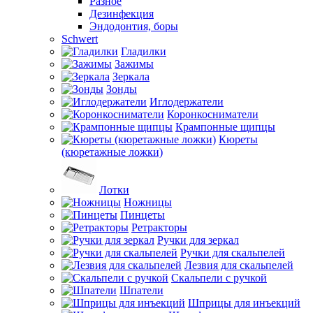
Разное
Дезинфекция
Эндодонтия, боры
Schwert
Гладилки
Зажимы
Зеркала
Зонды
Иглодержатели
Коронкосниматели
Крампонные щипцы
Кюреты
(кюретажные ложки)
Лотки
Ножницы
Пинцеты
Ретракторы
Ручки для зеркал
Ручки для скальпелей
Лезвия для скальпелей
Скальпели с ручкой
Шпатели
Шприцы для инъекций