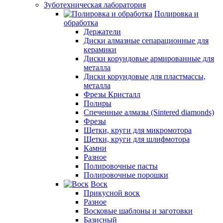
Зуботехническая лаборатория
Полировка и
обработка
Держатели
Диски алмазные сепарационные для
керамики
Диски корундовые армированные для
металла
Диски корундовые для пластмассы,
металла
Фрезы Кристалл
Полиры
Спеченные алмазы (Sintered diamonds)
Фрезы
Щетки, круги для микромотора
Щетки, круги для шлифмотора
Камни
Разное
Полировочные пасты
Полировочные порошки
Воск
Прикусной воск
Разное
Восковые шаблоны и заготовки
Базисный