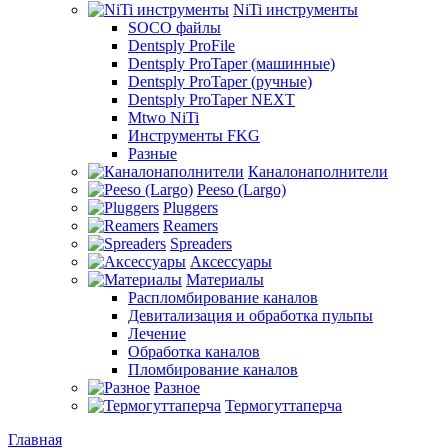
NiTi инструменты
SOCO файлы
Dentsply ProFile
Dentsply ProTaper (машинные)
Dentsply ProTaper (ручные)
Dentsply ProTaper NEXT
Mtwo NiTi
Инструменты FKG
Разные
Каналонаполнители
Peeso (Largo)
Pluggers
Reamers
Spreaders
Аксессуары
Материалы
Распломбирование каналов
Девитализация и обработка пульпы
Лечение
Обработка каналов
Пломбирование каналов
Разное
Термогуттаперча
Главная