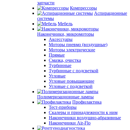
запчасти
Компрессоры
Аспирационные
системы
Мебель
Наконечники, микромоторы
Аксессуары
Моторы пневмо (воздушные)
Моторы электрические
Прямые
Смазка, очистка
Турбинные
Турбинные с подсветкой
Угловые
Угловые повышающие
Угловые с подсветкой
Полимеризационные лампы
Профилактика
Тест-приборы
Скалеры и принадлежности к ним
Наконечники воздушно-абразивные
Наконечники Air-Flo