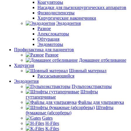
Коагуляторы
Насадки для пьезохирургических аппаратов
Физиодиспенсеры
Хирургические наконечники
Эндодонтия
Разное
Апекслокаторы
Обтурация
Эндомоторы
Профилактика для пациентов
Разное
Домашнее отбеливание
Хирургия
Шовный материал
Рассасывающийся
Эндодонтия
Пульпоэкстракторы
Штифты
гуттаперчивые
Файлы для ультразвука
Штифты
бумажные (абсорберы)
Gates
H-Files
K-Files