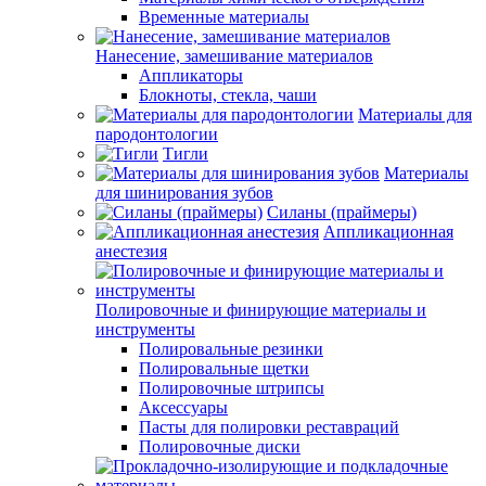
Временные материалы
Нанесение, замешивание материалов
Аппликаторы
Блокноты, стекла, чаши
Материалы для
пародонтологии
Тигли
Материалы
для шинирования зубов
Силаны (праймеры)
Аппликационная
анестезия
Полировочные и финирующие материалы и
инструменты
Полировальные резинки
Полировальные щетки
Полировочные штрипсы
Аксессуары
Пасты для полировки реставраций
Полировочные диски