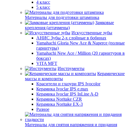
4 класс
5 класс
Материалы для подготовки штампика
Замковые
крепления (аттачмены)
Искусственные зубы
АНИС Зубы 2-х слойные в бобинах
Yamahachi Gloria New Ace & Naperce (полные
гарнитуры)
Yamahachi New Ace / Million (20 гарнитуров в
боксах)
VITA MFT
Инструменты
Керамические
массы и композиты
Красители и глазури IPS Ivocolor
Керамика Ivoclar IPS e.max
Керамика Ivoclar IPS InLine A-D
Керамика Noritake CZR
Керамика Noritake EX-3
Разное
Материалы для снятия напряжения и придания