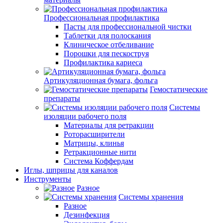
Профессиональная профилактика
Пасты для профессиональной чистки
Таблетки для полоскания
Клиническое отбеливание
Порошки для пескоструя
Профилактика кариеса
Артикуляционная бумага, фольга
Гемостатические
препараты
Системы
изоляции рабочего поля
Материалы для ретракции
Роторасширители
Матрицы, клинья
Ретракционные нити
Система Коффердам
Иглы, шприцы для каналов
Инструменты
Разное
Системы хранения
Разное
Дезинфекция