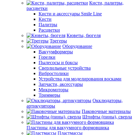
Кисти, палитры,
расцветки
Кисти и аксессуары Smile Line
Кисти
Палитры
Расцветки
Кюветы, бюгеля
Трегеры
Оборудование
Вакуумформеры
Горелки
Пылесосы и боксы
Сверлильные устройства
Вибростолики
Устройства для моделирования восками
Запчасти, аксессуары
Микромоторы
Триммеры
Окклюдаторы,
артикуляторы
Паковочные материалы
Штифты (пины), сверла
Пластины для вакуумного формовщика
Пластмассы