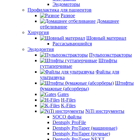
Эндомоторы
Профилактика для пациентов
Разное
Домашнее
отбеливание
Хирургия
Шовный материал
Рассасывающийся
Эндодонтия
Пульпоэкстракторы
Штифты
гуттаперчивые
Файлы для
ультразвука
Штифты
бумажные (абсорберы)
Gates
H-Files
K-Files
NiTi инструменты
SOCO файлы
Dentsply ProFile
Dentsply ProTaper (машинные)
Dentsply ProTaper (ручные)
Dentsply ProTaper NEXT