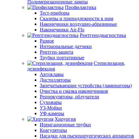
Полимеризационные лампы
Профилактика
Тест-приборы
Скалеры и принадлежности к ним
Наконечники воздушно-абразивные
Наконечники Air-Flo
Рентгенодиагностика
Разное
Интраоральные датчики
Рентген-защита
Трубки портативные
Стерилизация,
дезинфекция
Автоклавы
Дистилляторы
Запечатывающие устройства (ламинаторы)
Очистка и смазка наконечников
Рециркуляторы, облучатели
Сухожары
УЗ-Мойки
УФ-камеры
Хирургия
Ирригационные трубки
Коагуляторы
Насадки для пьезохирургических аппаратов