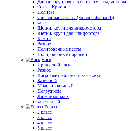
Диски корундовые для пластмассы, металла
Фрезы Кристалл
Полиры
Спеченные алмазы (Sintered diamonds)
Фрезы
Щетки, круги для микромотора
Щетки, круги для шлифмотора
Камни
Разное
Полировочные пасты
Полировочные порошки
Воск
Прикусной воск
Разное
Восковые шаблоны и заготовки
Базисный
Моделировочный
Погружной
Литейный воск
Фрезерный
Гипсы
2 класс
3 класс
4 класс
5 класс