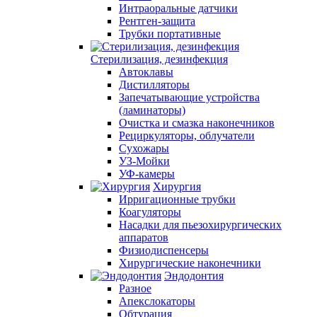
Интраоральные датчики
Рентген-защита
Трубки портативные
Стерилизация, дезинфекция
Автоклавы
Дистилляторы
Запечатывающие устройства
(ламинаторы)
Очистка и смазка наконечников
Рециркуляторы, облучатели
Сухожары
УЗ-Мойки
УФ-камеры
Хирургия
Ирригационные трубки
Коагуляторы
Насадки для пьезохирургических
аппаратов
Физиодиспенсеры
Хирургические наконечники
Эндодонтия
Разное
Апекслокаторы
Обтурация