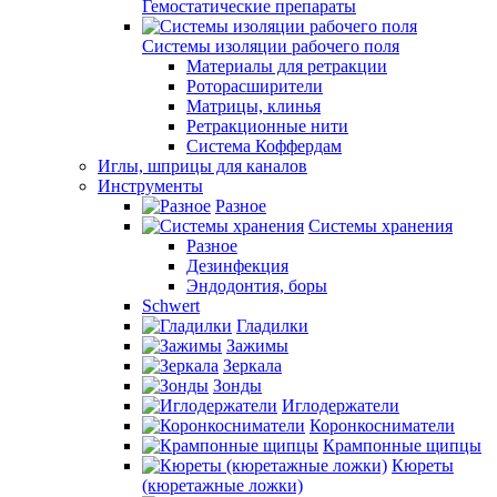
Гемостатические препараты
Системы изоляции рабочего поля
Материалы для ретракции
Роторасширители
Матрицы, клинья
Ретракционные нити
Система Коффердам
Иглы, шприцы для каналов
Инструменты
Разное
Системы хранения
Разное
Дезинфекция
Эндодонтия, боры
Schwert
Гладилки
Зажимы
Зеркала
Зонды
Иглодержатели
Коронкосниматели
Крампонные щипцы
Кюреты
(кюретажные ложки)