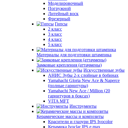
Моделировочный
Погружной
Литейный воск
Фрезерный
Гипсы
2 класс
3 класс
4 класс
5 класс
Материалы для подготовки штампика
Замковые крепления (аттачмены)
Искусственные зубы
АНИС Зубы 2-х слойные в бобинах
Yamahachi Gloria New Ace & Naperce
(полные гарнитуры)
Yamahachi New Ace / Million (20
гарнитуров в боксах)
VITA MFT
Инструменты
Керамические массы и композиты
Красители и глазури IPS Ivocolor
Керамика Ivoclar IPS e.max