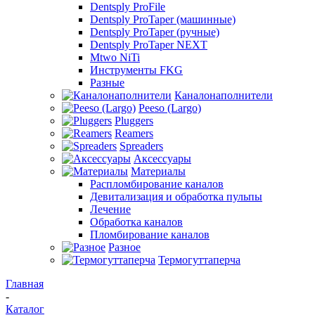
Dentsply ProFile
Dentsply ProTaper (машинные)
Dentsply ProTaper (ручные)
Dentsply ProTaper NEXT
Mtwo NiTi
Инструменты FKG
Разные
Каналонаполнители
Peeso (Largo)
Pluggers
Reamers
Spreaders
Аксессуары
Материалы
Распломбирование каналов
Девитализация и обработка пульпы
Лечение
Обработка каналов
Пломбирование каналов
Разное
Термогуттаперча
Главная
-
Каталог