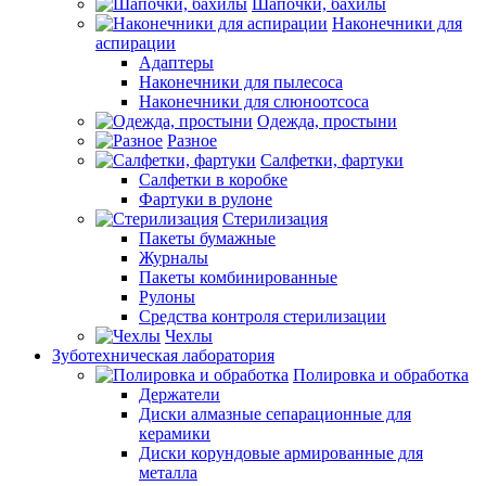
Шапочки, бахилы
Наконечники для
аспирации
Адаптеры
Наконечники для пылесоса
Наконечники для слюноотсоса
Одежда, простыни
Разное
Салфетки, фартуки
Салфетки в коробке
Фартуки в рулоне
Стерилизация
Пакеты бумажные
Журналы
Пакеты комбинированные
Рулоны
Средства контроля стерилизации
Чехлы
Зуботехническая лаборатория
Полировка и обработка
Держатели
Диски алмазные сепарационные для
керамики
Диски корундовые армированные для
металла