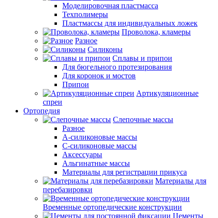
Моделировочная пластмасса
Техполимеры
Пластмассы для индивидуальных ложек
Проволока, кламеры
Разное
Силиконы
Сплавы и припои
Для бюгельного протезирования
Для коронок и мостов
Припои
Артикуляционные
спреи
Ортопедия
Слепочные массы
Разное
А-силиконовые массы
С-силиконовые массы
Аксессуары
Альгинатные массы
Материалы для регистрации прикуса
Материалы для
перебазировки
Временные ортопедические конструкции
Цементы