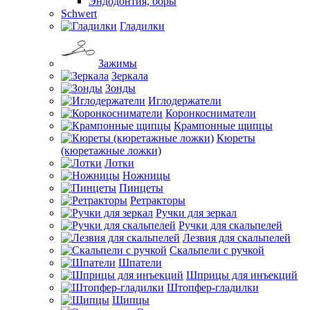
Эндодонтия, боры
Schwert
Гладилки
Зажимы
Зеркала
Зонды
Иглодержатели
Коронкосниматели
Крампонные щипцы
Кюреты
(кюретажные ложки)
Лотки
Ножницы
Пинцеты
Ретракторы
Ручки для зеркал
Ручки для скальпелей
Лезвия для скальпелей
Скальпели с ручкой
Шпатели
Шприцы для инъекций
Штопфер-гладилки
Щипцы