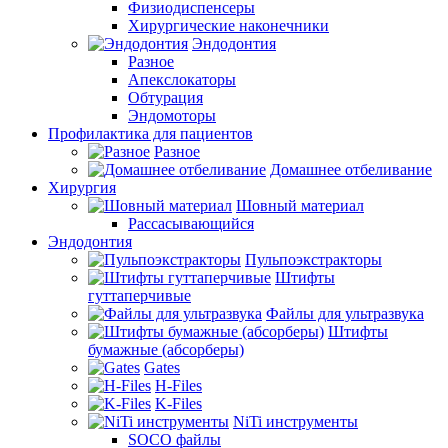
Физиодиспенсеры
Хирургические наконечники
Эндодонтия
Разное
Апекслокаторы
Обтурация
Эндомоторы
Профилактика для пациентов
Разное
Домашнее отбеливание
Хирургия
Шовный материал
Рассасывающийся
Эндодонтия
Пульпоэкстракторы
Штифты
гуттаперчивые
Файлы для ультразвука
Штифты
бумажные (абсорберы)
Gates
H-Files
K-Files
NiTi инструменты
SOCO файлы