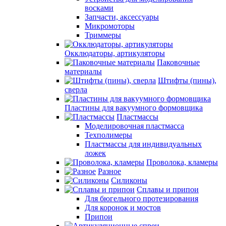
восками
Запчасти, аксессуары
Микромоторы
Триммеры
Окклюдаторы, артикуляторы
Паковочные
материалы
Штифты (пины),
сверла
Пластины для вакуумного формовщика
Пластмассы
Моделировочная пластмасса
Техполимеры
Пластмассы для индивидуальных
ложек
Проволока, кламеры
Разное
Силиконы
Сплавы и припои
Для бюгельного протезирования
Для коронок и мостов
Припои