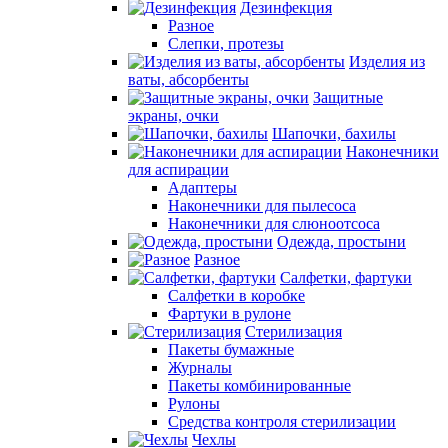
Дезинфекция
Разное
Слепки, протезы
Изделия из
ваты, абсорбенты
Защитные
экраны, очки
Шапочки, бахилы
Наконечники
для аспирации
Адаптеры
Наконечники для пылесоса
Наконечники для слюноотсоса
Одежда, простыни
Разное
Салфетки, фартуки
Салфетки в коробке
Фартуки в рулоне
Стерилизация
Пакеты бумажные
Журналы
Пакеты комбинированные
Рулоны
Средства контроля стерилизации
Чехлы