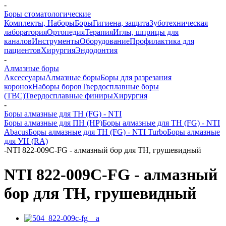
-
Боры стоматологические
Комплекты, Наборы
Боры
Гигиена, защита
Зуботехническая
лаборатория
Ортопедия
Терапия
Иглы, шприцы для
каналов
Инструменты
Оборудование
Профилактика для
пациентов
Хирургия
Эндодонтия
-
Алмазные боры
Аксессуары
Алмазные боры
Боры для разрезания
коронок
Наборы боров
Твердосплавные боры
(ТВС)
Твердосплавные финиры
Хирургия
-
Боры алмазные для ТН (FG) - NTI
Боры алмазные для ПН (HP)
Боры алмазные для ТН (FG) - NTI
Abacus
Боры алмазные для ТН (FG) - NTI Turbo
Боры алмазные
для УН (RA)
-
NTI 822-009C-FG - алмазный бор для ТН, грушевидный
NTI 822-009C-FG - алмазный
бор для ТН, грушевидный