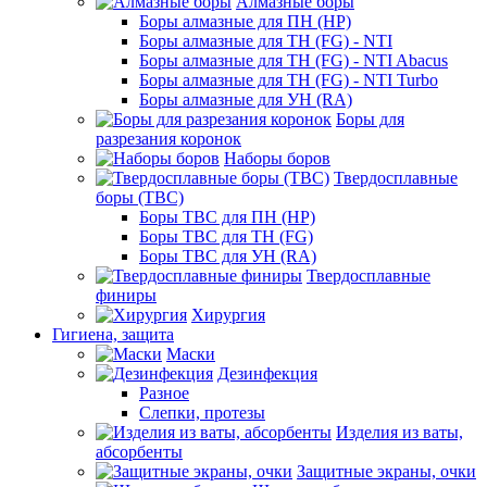
Алмазные боры
Боры алмазные для ПН (HP)
Боры алмазные для ТН (FG) - NTI
Боры алмазные для ТН (FG) - NTI Abacus
Боры алмазные для ТН (FG) - NTI Turbo
Боры алмазные для УН (RA)
Боры для
разрезания коронок
Наборы боров
Твердосплавные
боры (ТВС)
Боры ТВС для ПН (HP)
Боры ТВС для ТН (FG)
Боры ТВС для УН (RA)
Твердосплавные
финиры
Хирургия
Гигиена, защита
Маски
Дезинфекция
Разное
Слепки, протезы
Изделия из ваты,
абсорбенты
Защитные экраны, очки