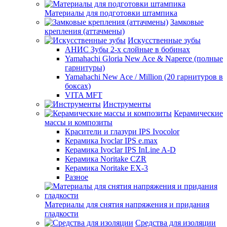
Материалы для подготовки штампика
Замковые
крепления (аттачмены)
Искусственные зубы
АНИС Зубы 2-х слойные в бобинах
Yamahachi Gloria New Ace & Naperce (полные
гарнитуры)
Yamahachi New Ace / Million (20 гарнитуров в
боксах)
VITA MFT
Инструменты
Керамические
массы и композиты
Красители и глазури IPS Ivocolor
Керамика Ivoclar IPS e.max
Керамика Ivoclar IPS InLine A-D
Керамика Noritake CZR
Керамика Noritake EX-3
Разное
Материалы для снятия напряжения и придания
гладкости
Средства для изоляции