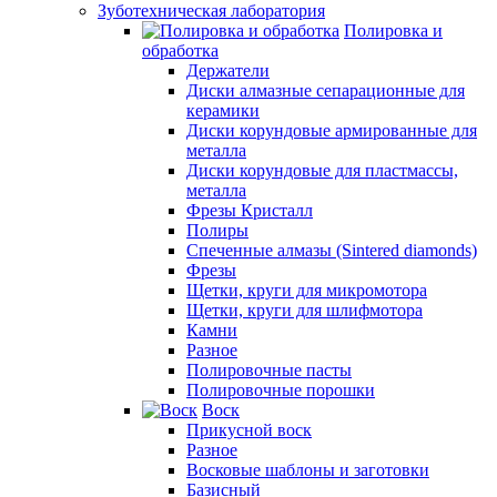
Зуботехническая лаборатория
Полировка и
обработка
Держатели
Диски алмазные сепарационные для
керамики
Диски корундовые армированные для
металла
Диски корундовые для пластмассы,
металла
Фрезы Кристалл
Полиры
Спеченные алмазы (Sintered diamonds)
Фрезы
Щетки, круги для микромотора
Щетки, круги для шлифмотора
Камни
Разное
Полировочные пасты
Полировочные порошки
Воск
Прикусной воск
Разное
Восковые шаблоны и заготовки
Базисный