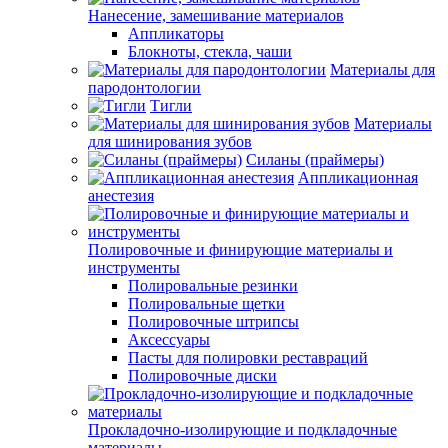
Нанесение, замешивание материалов
Аппликаторы
Блокноты, стекла, чаши
Материалы для
пародонтологии
Тигли
Материалы
для шинирования зубов
Силаны (праймеры)
Аппликационная
анестезия
Полировочные и финирующие материалы и
инструменты
Полировальные резинки
Полировальные щетки
Полировочные штрипсы
Аксессуары
Пасты для полировки реставраций
Полировочные диски
Прокладочно-изолирующие и подкладочные
материалы