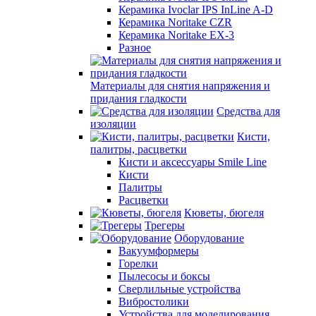
Керамика Ivoclar IPS InLine A-D
Керамика Noritake CZR
Керамика Noritake EX-3
Разное
Материалы для снятия напряжения и
придания гладкости
Средства для
изоляции
Кисти,
палитры, расцветки
Кисти и аксессуары Smile Line
Кисти
Палитры
Расцветки
Кюветы, бюгеля
Трегеры
Оборудование
Вакуумформеры
Горелки
Пылесосы и боксы
Сверлильные устройства
Вибростолики
Устройства для моделирования