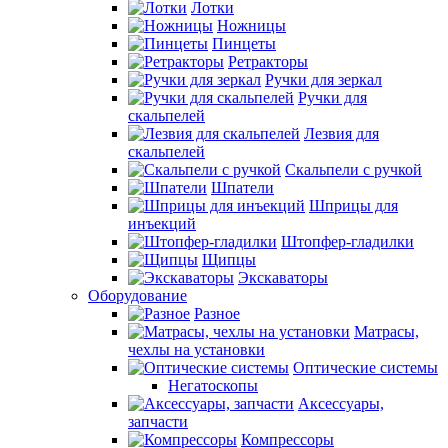
Лотки
Ножницы
Пинцеты
Ретракторы
Ручки для зеркал
Ручки для
скальпелей
Лезвия для
скальпелей
Скальпели с ручкой
Шпатели
Шприцы для
инъекций
Штопфер-гладилки
Щипцы
Экскаваторы
Оборудование
Разное
Матрасы,
чехлы на установки
Оптические системы
Негатоскопы
Аксессуары,
запчасти
Компрессоры