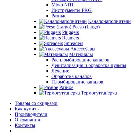
Mtwo NiTi
Инструменты FKG
Разные
Каналонаполнители
Peeso (Largo)
Pluggers
Reamers
Spreaders
Аксессуары
Материалы
Распломбирование каналов
Девитализация и обработка пульпы
Лечение
Обработка каналов
Пломбирование каналов
Разное
Термогуттаперча
Товары со скидками
Как купить
Производители
О компании
Контакты