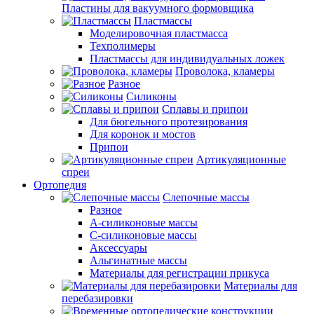
Пластины для вакуумного формовщика
Пластмассы
Моделировочная пластмасса
Техполимеры
Пластмассы для индивидуальных ложек
Проволока, кламеры
Разное
Силиконы
Сплавы и припои
Для бюгельного протезирования
Для коронок и мостов
Припои
Артикуляционные
спреи
Ортопедия
Слепочные массы
Разное
А-силиконовые массы
С-силиконовые массы
Аксессуары
Альгинатные массы
Материалы для регистрации прикуса
Материалы для
перебазировки