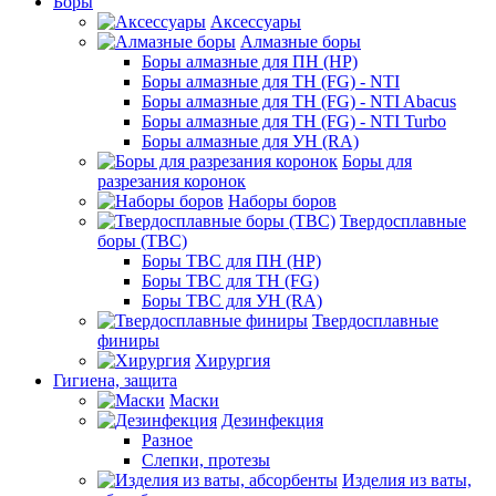
Боры
Аксессуары
Алмазные боры
Боры алмазные для ПН (HP)
Боры алмазные для ТН (FG) - NTI
Боры алмазные для ТН (FG) - NTI Abacus
Боры алмазные для ТН (FG) - NTI Turbo
Боры алмазные для УН (RA)
Боры для
разрезания коронок
Наборы боров
Твердосплавные
боры (ТВС)
Боры ТВС для ПН (HP)
Боры ТВС для ТН (FG)
Боры ТВС для УН (RA)
Твердосплавные
финиры
Хирургия
Гигиена, защита
Маски
Дезинфекция
Разное
Слепки, протезы
Изделия из ваты,