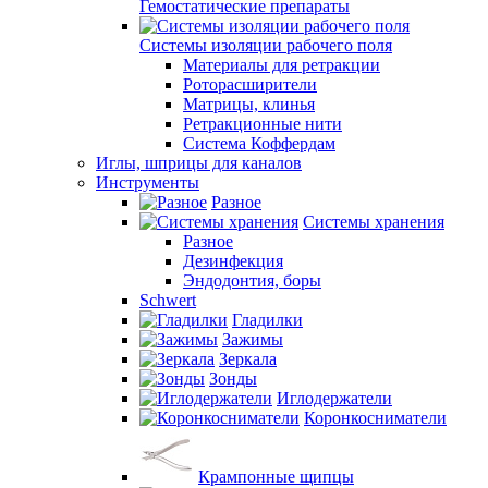
Гемостатические препараты
Системы изоляции рабочего поля
Материалы для ретракции
Роторасширители
Матрицы, клинья
Ретракционные нити
Система Коффердам
Иглы, шприцы для каналов
Инструменты
Разное
Системы хранения
Разное
Дезинфекция
Эндодонтия, боры
Schwert
Гладилки
Зажимы
Зеркала
Зонды
Иглодержатели
Коронкосниматели
Крампонные щипцы