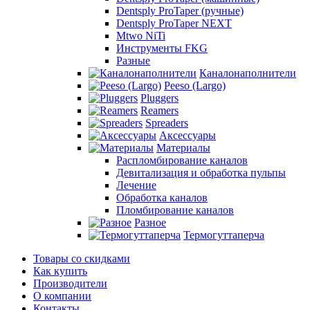
Dentsply ProTaper (ручные)
Dentsply ProTaper NEXT
Mtwo NiTi
Инструменты FKG
Разные
Каналонаполнители
Peeso (Largo)
Pluggers
Reamers
Spreaders
Аксессуары
Материалы
Распломбирование каналов
Девитализация и обработка пульпы
Лечение
Обработка каналов
Пломбирование каналов
Разное
Термогуттаперча
Товары со скидками
Как купить
Производители
О компании
Контакты