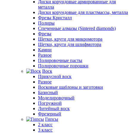
Диски корундовые армированные для
металла
Диски корундовые для пластмассы, металла
Фрезы Кристалл
Полиры
Спеченные алмазы (Sintered diamonds)
Фрезы
Щетки, круги для микромотора
Щетки, круги для шлифмотора
Камни
Разное
Полировочные пасты
Полировочные порошки
Воск
Прикусной воск
Разное
Восковые шаблоны и заготовки
Базисный
Моделировочный
Погружной
Литейный воск
Фрезерный
Гипсы
2 класс
3 класс