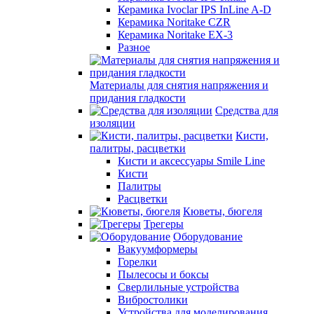
Керамика Ivoclar IPS InLine A-D
Керамика Noritake CZR
Керамика Noritake EX-3
Разное
Материалы для снятия напряжения и
придания гладкости
Средства для
изоляции
Кисти,
палитры, расцветки
Кисти и аксессуары Smile Line
Кисти
Палитры
Расцветки
Кюветы, бюгеля
Трегеры
Оборудование
Вакуумформеры
Горелки
Пылесосы и боксы
Сверлильные устройства
Вибростолики
Устройства для моделирования