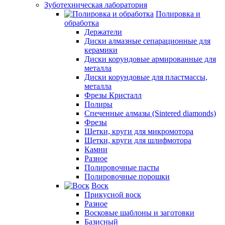
Зуботехническая лаборатория
Полировка и
обработка
Держатели
Диски алмазные сепарационные для
керамики
Диски корундовые армированные для
металла
Диски корундовые для пластмассы,
металла
Фрезы Кристалл
Полиры
Спеченные алмазы (Sintered diamonds)
Фрезы
Щетки, круги для микромотора
Щетки, круги для шлифмотора
Камни
Разное
Полировочные пасты
Полировочные порошки
Воск
Прикусной воск
Разное
Восковые шаблоны и заготовки
Базисный