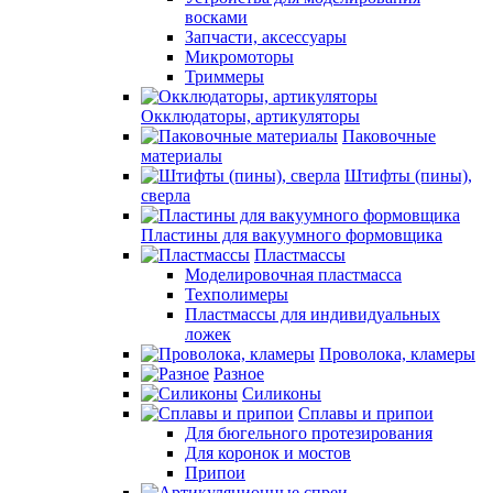
восками
Запчасти, аксессуары
Микромоторы
Триммеры
Окклюдаторы, артикуляторы
Паковочные
материалы
Штифты (пины),
сверла
Пластины для вакуумного формовщика
Пластмассы
Моделировочная пластмасса
Техполимеры
Пластмассы для индивидуальных
ложек
Проволока, кламеры
Разное
Силиконы
Сплавы и припои
Для бюгельного протезирования
Для коронок и мостов
Припои