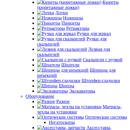
Кюреты
(кюретажные ложки)
Лотки
Ножницы
Пинцеты
Ретракторы
Ручки для зеркал
Ручки для
скальпелей
Лезвия для
скальпелей
Скальпели с ручкой
Шпатели
Шприцы для
инъекций
Штопфер-гладилки
Щипцы
Экскаваторы
Оборудование
Разное
Матрасы,
чехлы на установки
Оптические системы
Негатоскопы
Аксессуары,