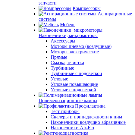
запчасти
Компрессоры
Аспирационные
системы
Мебель
Наконечники, микромоторы
Аксессуары
Моторы пневмо (воздушные)
Моторы электрические
Прямые
Смазка, очистка
Турбинные
Турбинные с подсветкой
Угловые
Угловые повышающие
Угловые с подсветкой
Полимеризационные лампы
Профилактика
Тест-приборы
Скалеры и принадлежности к ним
Наконечники воздушно-абразивные
Наконечники Air-Flo