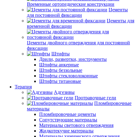
Временные ортопедические конструкции
Цементы
для постоянной фиксации
Цементы для
временной фиксации
Цементы двойного отверждения для постоянной
фиксации
Штифты
Дрили, развертки, инструменты
Штифты анкерные
Штифты беззольные
Штифты стекловолоконные
Штифты титановые
Терапия
Адгезивы
Протравочные гели
Пломбировочные
материалы
Пломбировочные цементы
Сопутствующие материалы
Материалы светового отверждения
Жидкотекучие материалы
Материалы химического отверждения