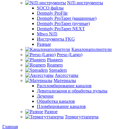
NiTi инструменты
SOCO файлы
Dentsply ProFile
Dentsply ProTaper (машинные)
Dentsply ProTaper (ручные)
Dentsply ProTaper NEXT
Mtwo NiTi
Инструменты FKG
Разные
Каналонаполнители
Peeso (Largo)
Pluggers
Reamers
Spreaders
Аксессуары
Материалы
Распломбирование каналов
Девитализация и обработка пульпы
Лечение
Обработка каналов
Пломбирование каналов
Разное
Термогуттаперча
Главная