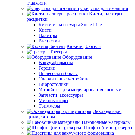
гладкости
Средства для изоляции
Кисти, палитры,
расцветки
Кисти и аксессуары Smile Line
Кисти
Палитры
Расцветки
Кюветы, бюгеля
Трегеры
Оборудование
Вакуумформеры
Горелки
Пылесосы и боксы
Сверлильные устройства
Вибростолики
Устройства для моделирования восками
Запчасти, аксессуары
Микромоторы
Триммеры
Окклюдаторы,
артикуляторы
Паковочные материалы
Штифты (пины), сверла