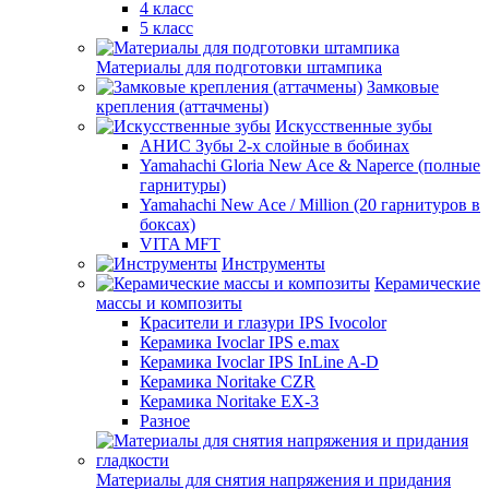
4 класс
5 класс
Материалы для подготовки штампика
Замковые
крепления (аттачмены)
Искусственные зубы
АНИС Зубы 2-х слойные в бобинах
Yamahachi Gloria New Ace & Naperce (полные
гарнитуры)
Yamahachi New Ace / Million (20 гарнитуров в
боксах)
VITA MFT
Инструменты
Керамические
массы и композиты
Красители и глазури IPS Ivocolor
Керамика Ivoclar IPS e.max
Керамика Ivoclar IPS InLine A-D
Керамика Noritake CZR
Керамика Noritake EX-3
Разное
Материалы для снятия напряжения и придания