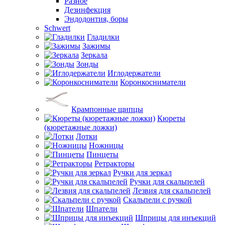
Разное
Дезинфекция
Эндодонтия, боры
Schwert
Гладилки
Зажимы
Зеркала
Зонды
Иглодержатели
Коронкосниматели
Крампонные щипцы
Кюреты
(кюретажные ложки)
Лотки
Ножницы
Пинцеты
Ретракторы
Ручки для зеркал
Ручки для скальпелей
Лезвия для скальпелей
Скальпели с ручкой
Шпатели
Шприцы для инъекций