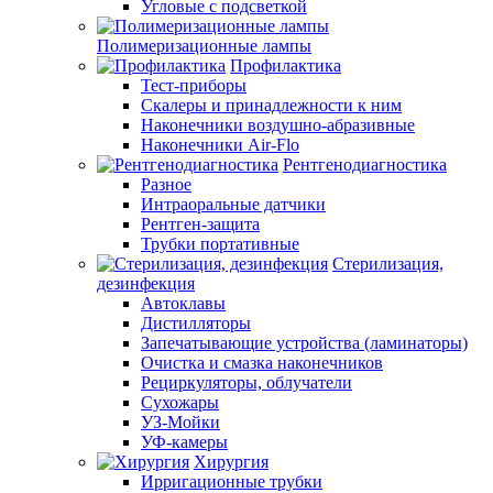
Угловые с подсветкой
Полимеризационные лампы
Профилактика
Тест-приборы
Скалеры и принадлежности к ним
Наконечники воздушно-абразивные
Наконечники Air-Flo
Рентгенодиагностика
Разное
Интраоральные датчики
Рентген-защита
Трубки портативные
Стерилизация,
дезинфекция
Автоклавы
Дистилляторы
Запечатывающие устройства (ламинаторы)
Очистка и смазка наконечников
Рециркуляторы, облучатели
Сухожары
УЗ-Мойки
УФ-камеры
Хирургия
Ирригационные трубки