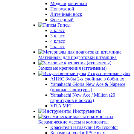
Моделировочный
Погружной
Литейный воск
Фрезерный
Гипсы
2 класс
3 класс
4 класс
5 класс
Материалы для подготовки штампика
Замковые крепления (аттачмены)
Искусственные зубы
АНИС Зубы 2-х слойные в бобинах
Yamahachi Gloria New Ace & Naperce
(полные гарнитуры)
Yamahachi New Ace / Million (20
гарнитуров в боксах)
VITA MFT
Инструменты
Керамические массы и композиты
Красители и глазури IPS Ivocolor
Керамика Ivoclar IPS e.max