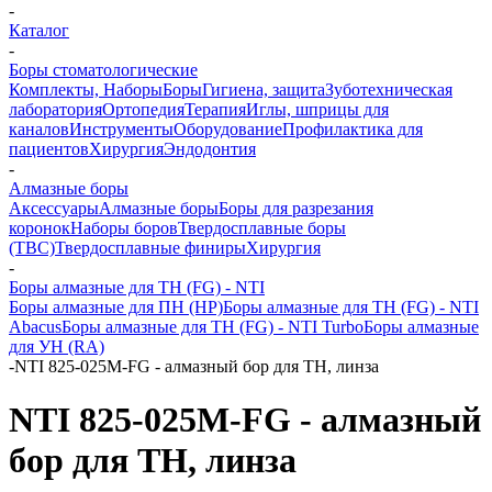
-
Каталог
-
Боры стоматологические
Комплекты, Наборы
Боры
Гигиена, защита
Зуботехническая
лаборатория
Ортопедия
Терапия
Иглы, шприцы для
каналов
Инструменты
Оборудование
Профилактика для
пациентов
Хирургия
Эндодонтия
-
Алмазные боры
Аксессуары
Алмазные боры
Боры для разрезания
коронок
Наборы боров
Твердосплавные боры
(ТВС)
Твердосплавные финиры
Хирургия
-
Боры алмазные для ТН (FG) - NTI
Боры алмазные для ПН (HP)
Боры алмазные для ТН (FG) - NTI
Abacus
Боры алмазные для ТН (FG) - NTI Turbo
Боры алмазные
для УН (RA)
-
NTI 825-025M-FG - алмазный бор для ТН, линза
NTI 825-025M-FG - алмазный
бор для ТН, линза