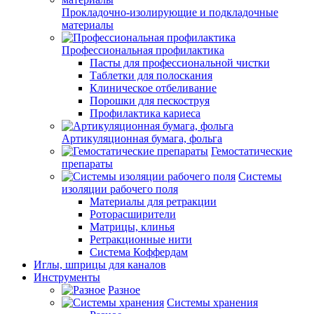
Прокладочно-изолирующие и подкладочные
материалы
Профессиональная профилактика
Пасты для профессиональной чистки
Таблетки для полоскания
Клиническое отбеливание
Порошки для пескоструя
Профилактика кариеса
Артикуляционная бумага, фольга
Гемостатические
препараты
Системы
изоляции рабочего поля
Материалы для ретракции
Роторасширители
Матрицы, клинья
Ретракционные нити
Система Коффердам
Иглы, шприцы для каналов
Инструменты
Разное
Системы хранения