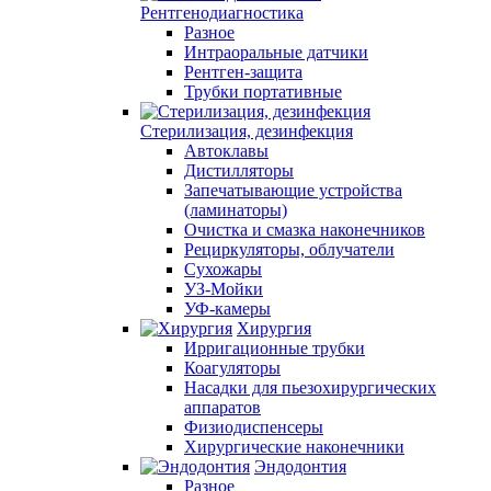
Рентгенодиагностика
Разное
Интраоральные датчики
Рентген-защита
Трубки портативные
Стерилизация, дезинфекция
Автоклавы
Дистилляторы
Запечатывающие устройства
(ламинаторы)
Очистка и смазка наконечников
Рециркуляторы, облучатели
Сухожары
УЗ-Мойки
УФ-камеры
Хирургия
Ирригационные трубки
Коагуляторы
Насадки для пьезохирургических
аппаратов
Физиодиспенсеры
Хирургические наконечники
Эндодонтия
Разное