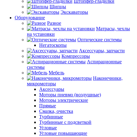
Штопфер-гладилки
Щипцы
Экскаваторы
Оборудование
Разное
Матрасы, чехлы
на установки
Оптические системы
Негатоскопы
Аксессуары, запчасти
Компрессоры
Аспирационные
системы
Мебель
Наконечники,
микромоторы
Аксессуары
Моторы пневмо (воздушные)
Моторы электрические
Прямые
Смазка, очистка
Турбинные
Турбинные с подсветкой
Угловые
Угловые повышающие