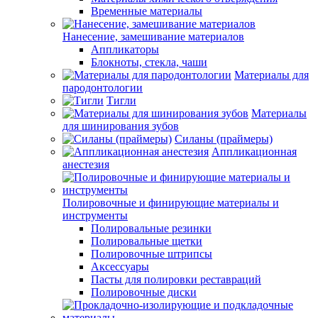
Временные материалы
Нанесение, замешивание материалов
Аппликаторы
Блокноты, стекла, чаши
Материалы для
пародонтологии
Тигли
Материалы
для шинирования зубов
Силаны (праймеры)
Аппликационная
анестезия
Полировочные и финирующие материалы и
инструменты
Полировальные резинки
Полировальные щетки
Полировочные штрипсы
Аксессуары
Пасты для полировки реставраций
Полировочные диски