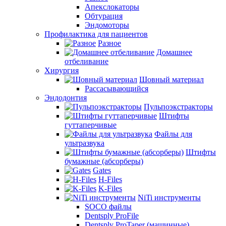
Апекслокаторы
Обтурация
Эндомоторы
Профилактика для пациентов
Разное
Домашнее
отбеливание
Хирургия
Шовный материал
Рассасывающийся
Эндодонтия
Пульпоэкстракторы
Штифты
гуттаперчивые
Файлы для
ультразвука
Штифты
бумажные (абсорберы)
Gates
H-Files
K-Files
NiTi инструменты
SOCO файлы
Dentsply ProFile
Dentsply ProTaper (машинные)