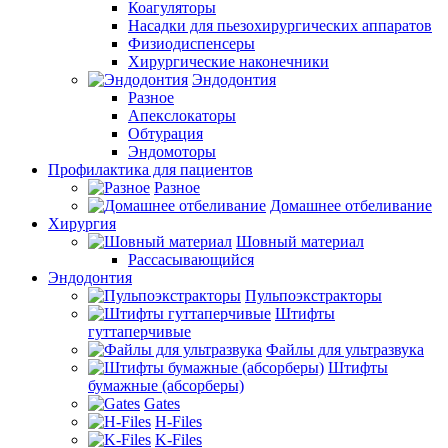
Коагуляторы
Насадки для пьезохирургических аппаратов
Физиодиспенсеры
Хирургические наконечники
Эндодонтия
Разное
Апекслокаторы
Обтурация
Эндомоторы
Профилактика для пациентов
Разное
Домашнее отбеливание
Хирургия
Шовный материал
Рассасывающийся
Эндодонтия
Пульпоэкстракторы
Штифты
гуттаперчивые
Файлы для ультразвука
Штифты
бумажные (абсорберы)
Gates
H-Files
K-Files