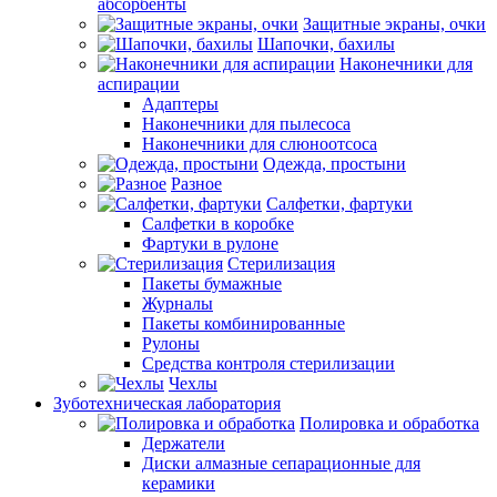
абсорбенты
Защитные экраны, очки
Шапочки, бахилы
Наконечники для
аспирации
Адаптеры
Наконечники для пылесоса
Наконечники для слюноотсоса
Одежда, простыни
Разное
Салфетки, фартуки
Салфетки в коробке
Фартуки в рулоне
Стерилизация
Пакеты бумажные
Журналы
Пакеты комбинированные
Рулоны
Средства контроля стерилизации
Чехлы
Зуботехническая лаборатория
Полировка и обработка
Держатели
Диски алмазные сепарационные для
керамики