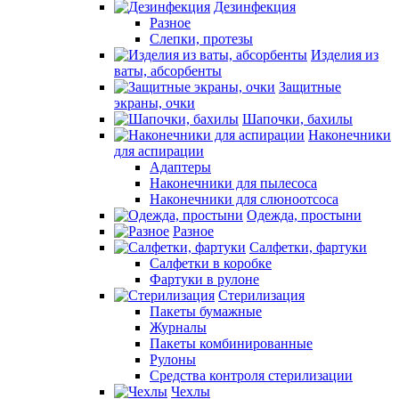
Дезинфекция
Разное
Слепки, протезы
Изделия из
ваты, абсорбенты
Защитные
экраны, очки
Шапочки, бахилы
Наконечники
для аспирации
Адаптеры
Наконечники для пылесоса
Наконечники для слюноотсоса
Одежда, простыни
Разное
Салфетки, фартуки
Салфетки в коробке
Фартуки в рулоне
Стерилизация
Пакеты бумажные
Журналы
Пакеты комбинированные
Рулоны
Средства контроля стерилизации
Чехлы