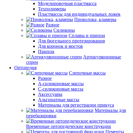
Моделировочная пластмасса
Техполимеры
Пластмассы для индивидуальных ложек
Проволока, кламеры
Разное
Силиконы
Сплавы и припои
Для бюгельного протезирования
Для коронок и мостов
Припои
Артикуляционные
спреи
Ортопедия
Слепочные массы
Разное
А-силиконовые массы
С-силиконовые массы
Аксессуары
Альгинатные массы
Материалы для регистрации прикуса
Материалы для
перебазировки
Временные ортопедические конструкции
Цементы