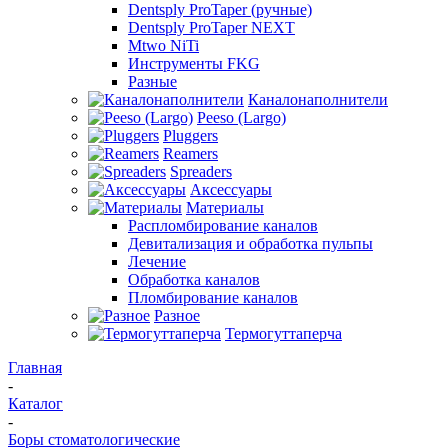
Dentsply ProTaper (ручные)
Dentsply ProTaper NEXT
Mtwo NiTi
Инструменты FKG
Разные
Каналонаполнители
Peeso (Largo)
Pluggers
Reamers
Spreaders
Аксессуары
Материалы
Распломбирование каналов
Девитализация и обработка пульпы
Лечение
Обработка каналов
Пломбирование каналов
Разное
Термогуттаперча
Главная
-
Каталог
-
Боры стоматологические