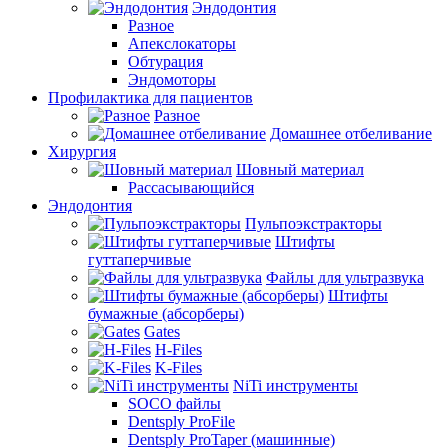
Эндодонтия
Разное
Апекслокаторы
Обтурация
Эндомоторы
Профилактика для пациентов
Разное
Домашнее отбеливание
Хирургия
Шовный материал
Рассасывающийся
Эндодонтия
Пульпоэкстракторы
Штифты
гуттаперчивые
Файлы для ультразвука
Штифты
бумажные (абсорберы)
Gates
H-Files
K-Files
NiTi инструменты
SOCO файлы
Dentsply ProFile
Dentsply ProTaper (машинные)