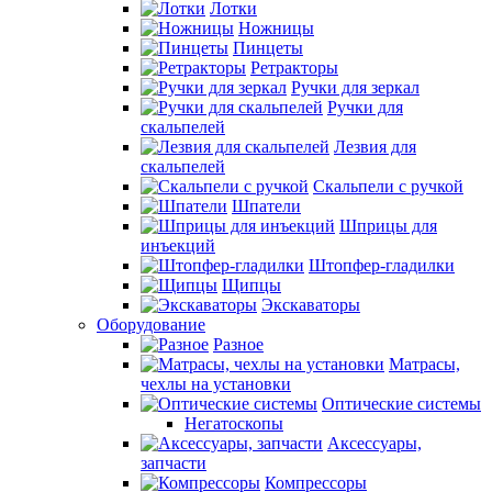
Лотки
Ножницы
Пинцеты
Ретракторы
Ручки для зеркал
Ручки для
скальпелей
Лезвия для
скальпелей
Скальпели с ручкой
Шпатели
Шприцы для
инъекций
Штопфер-гладилки
Щипцы
Экскаваторы
Оборудование
Разное
Матрасы,
чехлы на установки
Оптические системы
Негатоскопы
Аксессуары,
запчасти
Компрессоры