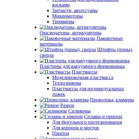
восками
Запчасти, аксессуары
Микромоторы
Триммеры
Окклюдаторы, артикуляторы
Паковочные
материалы
Штифты (пины),
сверла
Пластины для вакуумного формовщика
Пластмассы
Моделировочная пластмасса
Техполимеры
Пластмассы для индивидуальных
ложек
Проволока, кламеры
Разное
Силиконы
Сплавы и припои
Для бюгельного протезирования
Для коронок и мостов
Припои