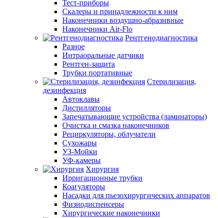
Тест-приборы
Скалеры и принадлежности к ним
Наконечники воздушно-абразивные
Наконечники Air-Flo
Рентгенодиагностика
Разное
Интраоральные датчики
Рентген-защита
Трубки портативные
Стерилизация,
дезинфекция
Автоклавы
Дистилляторы
Запечатывающие устройства (ламинаторы)
Очистка и смазка наконечников
Рециркуляторы, облучатели
Сухожары
УЗ-Мойки
УФ-камеры
Хирургия
Ирригационные трубки
Коагуляторы
Насадки для пьезохирургических аппаратов
Физиодиспенсеры
Хирургические наконечники