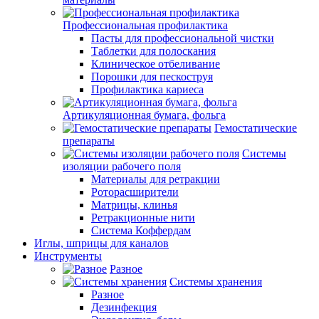
Профессиональная профилактика
Пасты для профессиональной чистки
Таблетки для полоскания
Клиническое отбеливание
Порошки для пескоструя
Профилактика кариеса
Артикуляционная бумага, фольга
Гемостатические
препараты
Системы
изоляции рабочего поля
Материалы для ретракции
Роторасширители
Матрицы, клинья
Ретракционные нити
Система Коффердам
Иглы, шприцы для каналов
Инструменты
Разное
Системы хранения
Разное
Дезинфекция