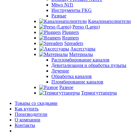
Mtwo NiTi
Инструменты FKG
Разные
Каналонаполнители
Peeso (Largo)
Pluggers
Reamers
Spreaders
Аксессуары
Материалы
Распломбирование каналов
Девитализация и обработка пульпы
Лечение
Обработка каналов
Пломбирование каналов
Разное
Термогуттаперча
Товары со скидками
Как купить
Производители
О компании
Контакты