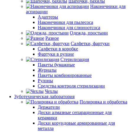
Шапочки, бахилы
Наконечники для
аспирации
Адаптеры
Наконечники для пылесоса
Наконечники для слюноотсоса
Одежда, простыни
Разное
Салфетки, фартуки
Салфетки в коробке
Фартуки в рулоне
Стерилизация
Пакеты бумажные
Журналы
Пакеты комбинированные
Рулоны
Средства контроля стерилизации
Чехлы
Зуботехническая лаборатория
Полировка и обработка
Держатели
Диски алмазные сепарационные для
керамики
Диски корундовые армированные для
металла