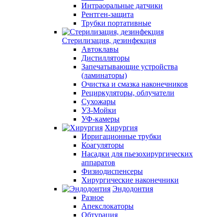
Интраоральные датчики
Рентген-защита
Трубки портативные
Стерилизация, дезинфекция
Автоклавы
Дистилляторы
Запечатывающие устройства
(ламинаторы)
Очистка и смазка наконечников
Рециркуляторы, облучатели
Сухожары
УЗ-Мойки
УФ-камеры
Хирургия
Ирригационные трубки
Коагуляторы
Насадки для пьезохирургических
аппаратов
Физиодиспенсеры
Хирургические наконечники
Эндодонтия
Разное
Апекслокаторы
Обтурация