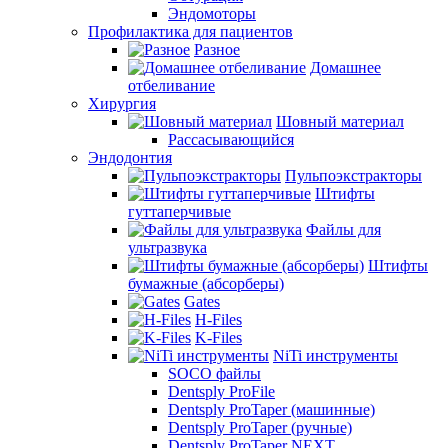
Эндомоторы
Профилактика для пациентов
Разное
Домашнее
отбеливание
Хирургия
Шовный материал
Рассасывающийся
Эндодонтия
Пульпоэкстракторы
Штифты
гуттаперчивые
Файлы для
ультразвука
Штифты
бумажные (абсорберы)
Gates
H-Files
K-Files
NiTi инструменты
SOCO файлы
Dentsply ProFile
Dentsply ProTaper (машинные)
Dentsply ProTaper (ручные)
Dentsply ProTaper NEXT