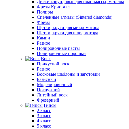
Диски корундовые для пластмассы, металла
Фрезы Кристалл
Полиры
Спеченные алмазы (Sintered diamonds)
Фрезы
Щетки, круги для микромотора
Щетки, круги для шлифмотора
Камни
Разное
Полировочные пасты
Полировочные порошки
Воск
Прикусной воск
Разное
Восковые шаблоны и заготовки
Базисный
Моделировочный
Погружной
Литейный воск
Фрезерный
Гипсы
2 класс
3 класс
4 класс
5 класс