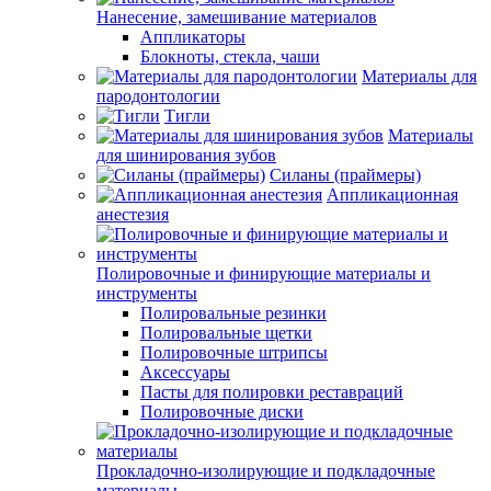
Нанесение, замешивание материалов
Аппликаторы
Блокноты, стекла, чаши
Материалы для
пародонтологии
Тигли
Материалы
для шинирования зубов
Силаны (праймеры)
Аппликационная
анестезия
Полировочные и финирующие материалы и
инструменты
Полировальные резинки
Полировальные щетки
Полировочные штрипсы
Аксессуары
Пасты для полировки реставраций
Полировочные диски
Прокладочно-изолирующие и подкладочные
материалы