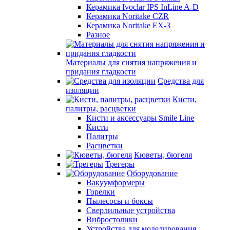
Керамика Ivoclar IPS InLine A-D
Керамика Noritake CZR
Керамика Noritake EX-3
Разное
Материалы для снятия напряжения и
придания гладкости
Средства для
изоляции
Кисти,
палитры, расцветки
Кисти и аксессуары Smile Line
Кисти
Палитры
Расцветки
Кюветы, бюгеля
Трегеры
Оборудование
Вакуумформеры
Горелки
Пылесосы и боксы
Сверлильные устройства
Вибростолики
Устройства для моделирования