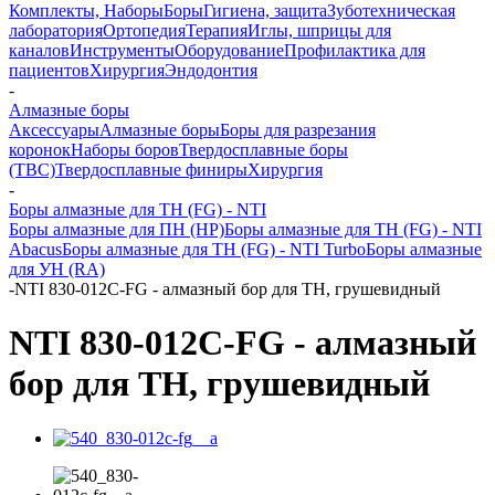
Комплекты, Наборы
Боры
Гигиена, защита
Зуботехническая
лаборатория
Ортопедия
Терапия
Иглы, шприцы для
каналов
Инструменты
Оборудование
Профилактика для
пациентов
Хирургия
Эндодонтия
-
Алмазные боры
Аксессуары
Алмазные боры
Боры для разрезания
коронок
Наборы боров
Твердосплавные боры
(ТВС)
Твердосплавные финиры
Хирургия
-
Боры алмазные для ТН (FG) - NTI
Боры алмазные для ПН (HP)
Боры алмазные для ТН (FG) - NTI
Abacus
Боры алмазные для ТН (FG) - NTI Turbo
Боры алмазные
для УН (RA)
-
NTI 830-012C-FG - алмазный бор для ТН, грушевидный
NTI 830-012C-FG - алмазный
бор для ТН, грушевидный