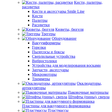
Кисти, палитры,
расцветки
Кисти и аксессуары Smile Line
Кисти
Палитры
Расцветки
Кюветы, бюгеля
Трегеры
Оборудование
Вакуумформеры
Горелки
Пылесосы и боксы
Сверлильные устройства
Вибростолики
Устройства для моделирования восками
Запчасти, аксессуары
Микромоторы
Триммеры
Окклюдаторы,
артикуляторы
Паковочные материалы
Штифты (пины), сверла
Пластины для вакуумного формовщика
Пластмассы