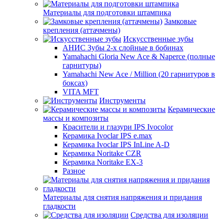
Материалы для подготовки штампика
Замковые
крепления (аттачмены)
Искусственные зубы
АНИС Зубы 2-х слойные в бобинах
Yamahachi Gloria New Ace & Naperce (полные
гарнитуры)
Yamahachi New Ace / Million (20 гарнитуров в
боксах)
VITA MFT
Инструменты
Керамические
массы и композиты
Красители и глазури IPS Ivocolor
Керамика Ivoclar IPS e.max
Керамика Ivoclar IPS InLine A-D
Керамика Noritake CZR
Керамика Noritake EX-3
Разное
Материалы для снятия напряжения и придания
гладкости
Средства для изоляции