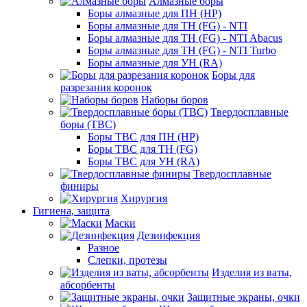
Алмазные боры
Боры алмазные для ПН (HP)
Боры алмазные для ТН (FG) - NTI
Боры алмазные для ТН (FG) - NTI Abacus
Боры алмазные для ТН (FG) - NTI Turbo
Боры алмазные для УН (RA)
Боры для
разрезания коронок
Наборы боров
Твердосплавные
боры (ТВС)
Боры ТВС для ПН (HP)
Боры ТВС для ТН (FG)
Боры ТВС для УН (RA)
Твердосплавные
финиры
Хирургия
Гигиена, защита
Маски
Дезинфекция
Разное
Слепки, протезы
Изделия из ваты,
абсорбенты
Защитные экраны, очки