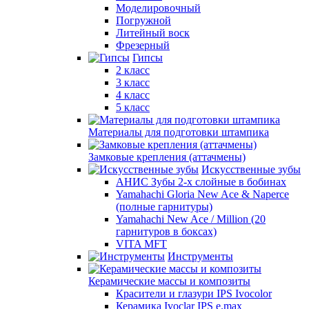
Моделировочный
Погружной
Литейный воск
Фрезерный
Гипсы
2 класс
3 класс
4 класс
5 класс
Материалы для подготовки штампика
Замковые крепления (аттачмены)
Искусственные зубы
АНИС Зубы 2-х слойные в бобинах
Yamahachi Gloria New Ace & Naperce
(полные гарнитуры)
Yamahachi New Ace / Million (20
гарнитуров в боксах)
VITA MFT
Инструменты
Керамические массы и композиты
Красители и глазури IPS Ivocolor
Керамика Ivoclar IPS e.max