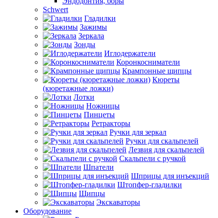
Эндодонтия, боры
Schwert
Гладилки
Зажимы
Зеркала
Зонды
Иглодержатели
Коронкосниматели
Крампонные щипцы
Кюреты
(кюретажные ложки)
Лотки
Ножницы
Пинцеты
Ретракторы
Ручки для зеркал
Ручки для скальпелей
Лезвия для скальпелей
Скальпели с ручкой
Шпатели
Шприцы для инъекций
Штопфер-гладилки
Щипцы
Экскаваторы
Оборудование