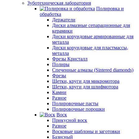
Зуботехническая лаборатория
Полировка и
обработка
Держатели
Диски алмазные сепарационные для
керамики
Диски корундовые армированные для
металла
Диски корундовые для пластмассы,
металла
Фрезы Кристалл
Полиры
Спеченные алмазы (Sintered diamonds)
Фрезы
Щетки, круги для микромотора
Щетки, круги для шлифмотора
Камни
Разное
Полировочные пасты
Полировочные порошки
Воск
Прикусной воск
Разное
Восковые шаблоны и заготовки
Базисный