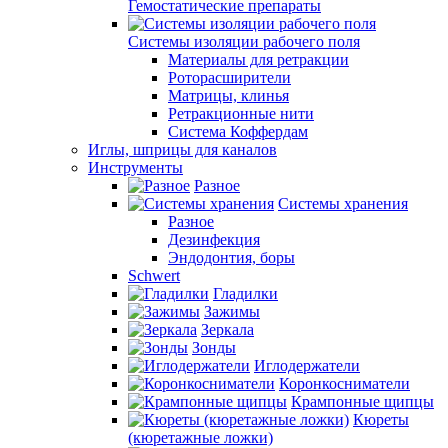
Гемостатические препараты
Системы изоляции рабочего поля
Материалы для ретракции
Роторасширители
Матрицы, клинья
Ретракционные нити
Система Коффердам
Иглы, шприцы для каналов
Инструменты
Разное
Системы хранения
Разное
Дезинфекция
Эндодонтия, боры
Schwert
Гладилки
Зажимы
Зеркала
Зонды
Иглодержатели
Коронкосниматели
Крампонные щипцы
Кюреты
(кюретажные ложки)