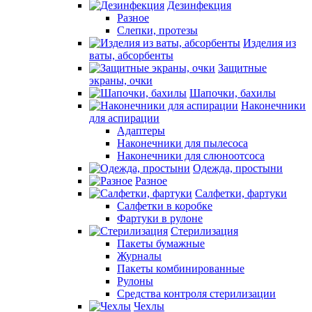
Дезинфекция
Разное
Слепки, протезы
Изделия из
ваты, абсорбенты
Защитные
экраны, очки
Шапочки, бахилы
Наконечники
для аспирации
Адаптеры
Наконечники для пылесоса
Наконечники для слюноотсоса
Одежда, простыни
Разное
Салфетки, фартуки
Салфетки в коробке
Фартуки в рулоне
Стерилизация
Пакеты бумажные
Журналы
Пакеты комбинированные
Рулоны
Средства контроля стерилизации
Чехлы