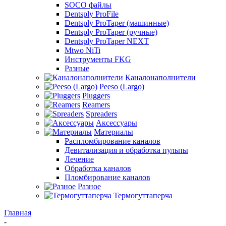
SOCO файлы
Dentsply ProFile
Dentsply ProTaper (машинные)
Dentsply ProTaper (ручные)
Dentsply ProTaper NEXT
Mtwo NiTi
Инструменты FKG
Разные
Каналонаполнители
Peeso (Largo)
Pluggers
Reamers
Spreaders
Аксессуары
Материалы
Распломбирование каналов
Девитализация и обработка пульпы
Лечение
Обработка каналов
Пломбирование каналов
Разное
Термогуттаперча
Главная
-