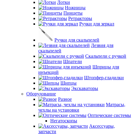
Лотки
Ножницы
Пинцеты
Ретракторы
Ручки для зеркал
Ручки для скальпелей
Лезвия для
скальпелей
Скальпели с ручкой
Шпатели
Шприцы для
инъекций
Штопфер-гладилки
Щипцы
Экскаваторы
Оборудование
Разное
Матрасы,
чехлы на установки
Оптические системы
Негатоскопы
Аксессуары,
запчасти