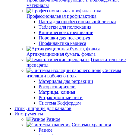
материалы
Профессиональная профилактика
Пасты для профессиональной чистки
Таблетки для полоскания
Клиническое отбеливание
Порошки для пескоструя
Профилактика кариеса
Артикуляционная бумага, фольга
Гемостатические
препараты
Системы
изоляции рабочего поля
Материалы для ретракции
Роторасширители
Матрицы, клинья
Ретракционные нити
Система Коффердам
Иглы, шприцы для каналов
Инструменты
Разное
Системы хранения
Разное