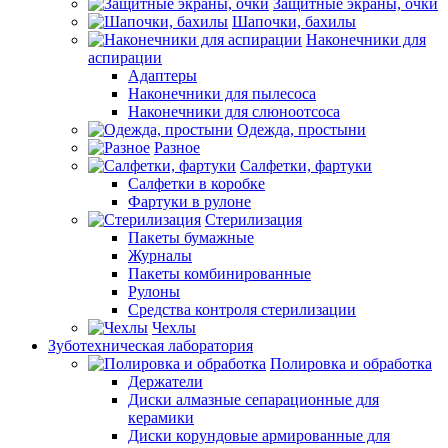
Защитные экраны, очки
Шапочки, бахилы
Наконечники для
аспирации
Адаптеры
Наконечники для пылесоса
Наконечники для слюноотсоса
Одежда, простыни
Разное
Салфетки, фартуки
Салфетки в коробке
Фартуки в рулоне
Стерилизация
Пакеты бумажные
Журналы
Пакеты комбинированные
Рулоны
Средства контроля стерилизации
Чехлы
Зуботехническая лаборатория
Полировка и обработка
Держатели
Диски алмазные сепарационные для
керамики
Диски корундовые армированные для