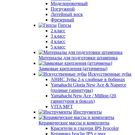
Моделировочный
Погружной
Литейный воск
Фрезерный
Гипсы
2 класс
3 класс
4 класс
5 класс
Материалы для подготовки штампика
Замковые крепления (аттачмены)
Искусственные зубы
АНИС Зубы 2-х слойные в бобинах
Yamahachi Gloria New Ace & Naperce
(полные гарнитуры)
Yamahachi New Ace / Million (20
гарнитуров в боксах)
VITA MFT
Инструменты
Керамические массы и композиты
Красители и глазури IPS Ivocolor
Керамика Ivoclar IPS e.max