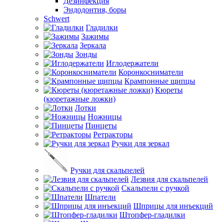
Дезинфекция
Эндодонтия, боры
Schwert
Гладилки
Зажимы
Зеркала
Зонды
Иглодержатели
Коронкосниматели
Крампонные щипцы
Кюреты
(кюретажные ложки)
Лотки
Ножницы
Пинцеты
Ретракторы
Ручки для зеркал
Ручки для скальпелей
Лезвия для скальпелей
Скальпели с ручкой
Шпатели
Шприцы для инъекций
Штопфер-гладилки