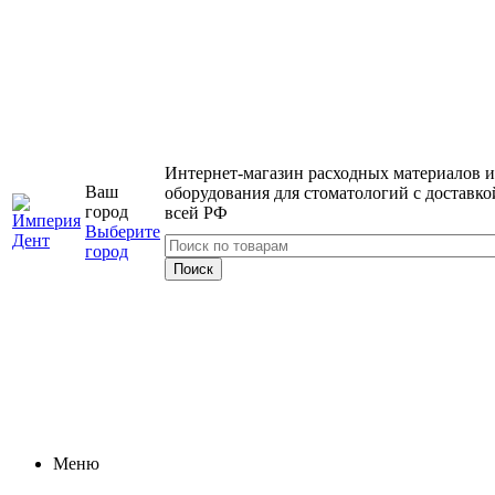
Интернет-магазин расходных материалов и
Ваш
оборудования для стоматологий с доставко
город
всей РФ
Выберите
город
Меню