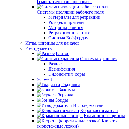
Гемостатические препараты
Системы изоляции рабочего поля
Материалы для ретракции
Роторасширители
Матрицы, клинья
Ретракционные нити
Система Коффердам
Иглы, шприцы для каналов
Инструменты
Разное
Системы хранения
Разное
Дезинфекция
Эндодонтия, боры
Schwert
Гладилки
Зажимы
Зеркала
Зонды
Иглодержатели
Коронкосниматели
Крампонные щипцы
Кюреты
(кюретажные ложки)