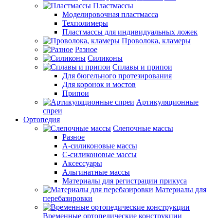
Пластмассы
Моделировочная пластмасса
Техполимеры
Пластмассы для индивидуальных ложек
Проволока, кламеры
Разное
Силиконы
Сплавы и припои
Для бюгельного протезирования
Для коронок и мостов
Припои
Артикуляционные
спреи
Ортопедия
Слепочные массы
Разное
А-силиконовые массы
С-силиконовые массы
Аксессуары
Альгинатные массы
Материалы для регистрации прикуса
Материалы для
перебазировки
Временные ортопедические конструкции