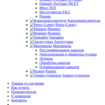
Dentsply ProTaper NEXT
Mtwo NiTi
Инструменты FKG
Разные
Каналонаполнители
Peeso (Largo)
Pluggers
Reamers
Spreaders
Аксессуары
Материалы
Распломбирование каналов
Девитализация и обработка пульпы
Лечение
Обработка каналов
Пломбирование каналов
Разное
Термогуттаперча
Товары со скидками
Как купить
Производители
О компании
Контакты