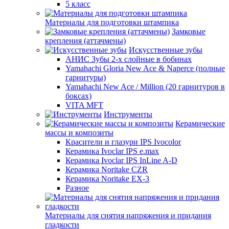
5 класс
Материалы для подготовки штампика
Замковые
крепления (аттачмены)
Искусственные зубы
АНИС Зубы 2-х слойные в бобинах
Yamahachi Gloria New Ace & Naperce (полные
гарнитуры)
Yamahachi New Ace / Million (20 гарнитуров в
боксах)
VITA MFT
Инструменты
Керамические
массы и композиты
Красители и глазури IPS Ivocolor
Керамика Ivoclar IPS e.max
Керамика Ivoclar IPS InLine A-D
Керамика Noritake CZR
Керамика Noritake EX-3
Разное
Материалы для снятия напряжения и придания
гладкости