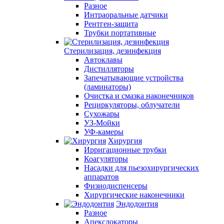
Разное
Интраоральные датчики
Рентген-защита
Трубки портативные
Стерилизация, дезинфекция
Автоклавы
Дистилляторы
Запечатывающие устройства
(ламинаторы)
Очистка и смазка наконечников
Рециркуляторы, облучатели
Сухожары
УЗ-Мойки
УФ-камеры
Хирургия
Ирригационные трубки
Коагуляторы
Насадки для пьезохирургических
аппаратов
Физиодиспенсеры
Хирургические наконечники
Эндодонтия
Разное
Апекслокаторы