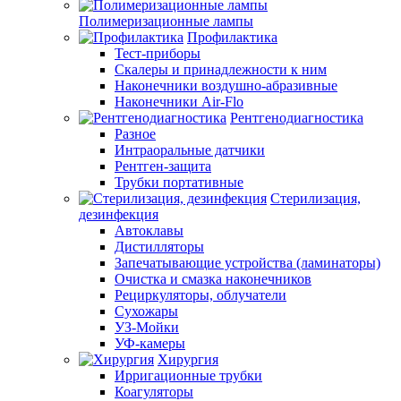
Полимеризационные лампы
Профилактика
Тест-приборы
Скалеры и принадлежности к ним
Наконечники воздушно-абразивные
Наконечники Air-Flo
Рентгенодиагностика
Разное
Интраоральные датчики
Рентген-защита
Трубки портативные
Стерилизация,
дезинфекция
Автоклавы
Дистилляторы
Запечатывающие устройства (ламинаторы)
Очистка и смазка наконечников
Рециркуляторы, облучатели
Сухожары
УЗ-Мойки
УФ-камеры
Хирургия
Ирригационные трубки
Коагуляторы