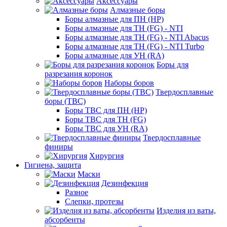
Аксессуары
Алмазные боры
Боры алмазные для ПН (HP)
Боры алмазные для ТН (FG) - NTI
Боры алмазные для ТН (FG) - NTI Abacus
Боры алмазные для ТН (FG) - NTI Turbo
Боры алмазные для УН (RA)
Боры для
разрезания коронок
Наборы боров
Твердосплавные
боры (ТВС)
Боры ТВС для ПН (HP)
Боры ТВС для ТН (FG)
Боры ТВС для УН (RA)
Твердосплавные
финиры
Хирургия
Гигиена, защита
Маски
Дезинфекция
Разное
Слепки, протезы
Изделия из ваты,
абсорбенты