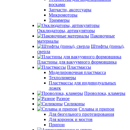
восками
Запчасти, аксессуары
Микромоторы
Триммеры
Окклюдаторы, артикуляторы
Паковочные
материалы
Штифты (пины),
сверла
Пластины для вакуумного формовщика
Пластмассы
Моделировочная пластмасса
Техполимеры
Пластмассы для индивидуальных
ложек
Проволока, кламеры
Разное
Силиконы
Сплавы и припои
Для бюгельного протезирования
Для коронок и мостов
Припои