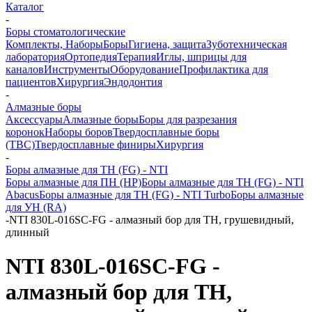
Каталог
-
Боры стоматологические
Комплекты, Наборы
Боры
Гигиена, защита
Зуботехническая
лаборатория
Ортопедия
Терапия
Иглы, шприцы для
каналов
Инструменты
Оборудование
Профилактика для
пациентов
Хирургия
Эндодонтия
-
Алмазные боры
Аксессуары
Алмазные боры
Боры для разрезания
коронок
Наборы боров
Твердосплавные боры
(ТВС)
Твердосплавные финиры
Хирургия
-
Боры алмазные для ТН (FG) - NTI
Боры алмазные для ПН (HP)
Боры алмазные для ТН (FG) - NTI
Abacus
Боры алмазные для ТН (FG) - NTI Turbo
Боры алмазные
для УН (RA)
-
NTI 830L-016SC-FG - алмазный бор для ТН, грушевидный,
длинный
NTI 830L-016SC-FG -
алмазный бор для ТН,