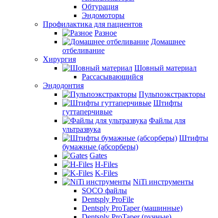
Обтурация
Эндомоторы
Профилактика для пациентов
Разное
Домашнее
отбеливание
Хирургия
Шовный материал
Рассасывающийся
Эндодонтия
Пульпоэкстракторы
Штифты
гуттаперчивые
Файлы для
ультразвука
Штифты
бумажные (абсорберы)
Gates
H-Files
K-Files
NiTi инструменты
SOCO файлы
Dentsply ProFile
Dentsply ProTaper (машинные)
Dentsply ProTaper (ручные)