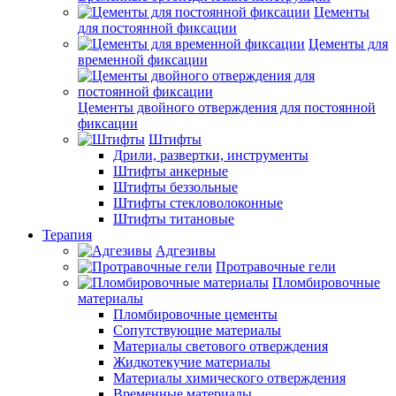
Цементы
для постоянной фиксации
Цементы для
временной фиксации
Цементы двойного отверждения для постоянной
фиксации
Штифты
Дрили, развертки, инструменты
Штифты анкерные
Штифты беззольные
Штифты стекловолоконные
Штифты титановые
Терапия
Адгезивы
Протравочные гели
Пломбировочные
материалы
Пломбировочные цементы
Сопутствующие материалы
Материалы светового отверждения
Жидкотекучие материалы
Материалы химического отверждения
Временные материалы