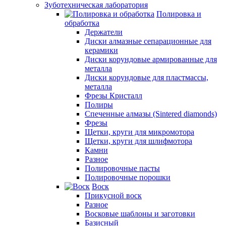
Зуботехническая лаборатория
Полировка и
обработка
Держатели
Диски алмазные сепарационные для
керамики
Диски корундовые армированные для
металла
Диски корундовые для пластмассы,
металла
Фрезы Кристалл
Полиры
Спеченные алмазы (Sintered diamonds)
Фрезы
Щетки, круги для микромотора
Щетки, круги для шлифмотора
Камни
Разное
Полировочные пасты
Полировочные порошки
Воск
Прикусной воск
Разное
Восковые шаблоны и заготовки
Базисный