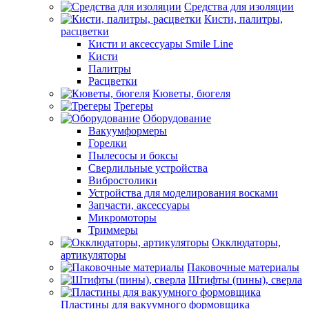
Средства для изоляции
Кисти, палитры,
расцветки
Кисти и аксессуары Smile Line
Кисти
Палитры
Расцветки
Кюветы, бюгеля
Трегеры
Оборудование
Вакуумформеры
Горелки
Пылесосы и боксы
Сверлильные устройства
Вибростолики
Устройства для моделирования восками
Запчасти, аксессуары
Микромоторы
Триммеры
Окклюдаторы,
артикуляторы
Паковочные материалы
Штифты (пины), сверла
Пластины для вакуумного формовщика