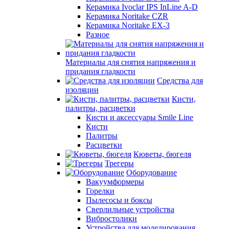
Керамика Ivoclar IPS InLine A-D
Керамика Noritake CZR
Керамика Noritake EX-3
Разное
Материалы для снятия напряжения и
придания гладкости
Средства для
изоляции
Кисти,
палитры, расцветки
Кисти и аксессуары Smile Line
Кисти
Палитры
Расцветки
Кюветы, бюгеля
Трегеры
Оборудование
Вакуумформеры
Горелки
Пылесосы и боксы
Сверлильные устройства
Вибростолики
Устройства для моделирования