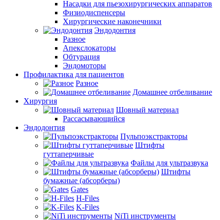
Насадки для пьезохирургических аппаратов
Физиодиспенсеры
Хирургические наконечники
Эндодонтия
Разное
Апекслокаторы
Обтурация
Эндомоторы
Профилактика для пациентов
Разное
Домашнее отбеливание
Хирургия
Шовный материал
Рассасывающийся
Эндодонтия
Пульпоэкстракторы
Штифты
гуттаперчивые
Файлы для ультразвука
Штифты
бумажные (абсорберы)
Gates
H-Files
K-Files
NiTi инструменты