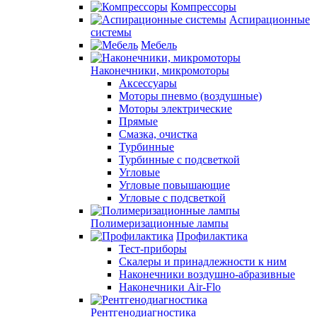
Компрессоры
Аспирационные
системы
Мебель
Наконечники, микромоторы
Аксессуары
Моторы пневмо (воздушные)
Моторы электрические
Прямые
Смазка, очистка
Турбинные
Турбинные с подсветкой
Угловые
Угловые повышающие
Угловые с подсветкой
Полимеризационные лампы
Профилактика
Тест-приборы
Скалеры и принадлежности к ним
Наконечники воздушно-абразивные
Наконечники Air-Flo
Рентгенодиагностика