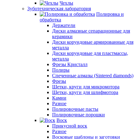
Чехлы
Зуботехническая лаборатория
Полировка и
обработка
Держатели
Диски алмазные сепарационные для
керамики
Диски корундовые армированные для
металла
Диски корундовые для пластмассы,
металла
Фрезы Кристалл
Полиры
Спеченные алмазы (Sintered diamonds)
Фрезы
Щетки, круги для микромотора
Щетки, круги для шлифмотора
Камни
Разное
Полировочные пасты
Полировочные порошки
Воск
Прикусной воск
Разное
Восковые шаблоны и заготовки