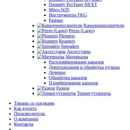
Dentsply ProTaper NEXT
Mtwo NiTi
Инструменты FKG
Разные
Каналонаполнители
Peeso (Largo)
Pluggers
Reamers
Spreaders
Аксессуары
Материалы
Распломбирование каналов
Девитализация и обработка пульпы
Лечение
Обработка каналов
Пломбирование каналов
Разное
Термогуттаперча
Товары со скидками
Как купить
Производители
О компании
Контакты