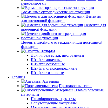
перебазировки
Временные ортопедические конструкции
Цементы
для постоянной фиксации
Цементы для
временной фиксации
Цементы двойного отверждения для постоянной
фиксации
Штифты
Дрили, развертки, инструменты
Штифты анкерные
Штифты беззольные
Штифты стекловолоконные
Штифты титановые
Терапия
Адгезивы
Протравочные гели
Пломбировочные
материалы
Пломбировочные цементы
Сопутствующие материалы
Материалы светового отверждения