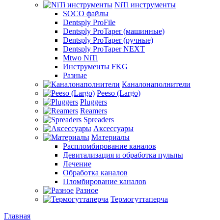
NiTi инструменты
SOCO файлы
Dentsply ProFile
Dentsply ProTaper (машинные)
Dentsply ProTaper (ручные)
Dentsply ProTaper NEXT
Mtwo NiTi
Инструменты FKG
Разные
Каналонаполнители
Peeso (Largo)
Pluggers
Reamers
Spreaders
Аксессуары
Материалы
Распломбирование каналов
Девитализация и обработка пульпы
Лечение
Обработка каналов
Пломбирование каналов
Разное
Термогуттаперча
Главная