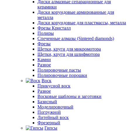
Диски алмазные сепарационные для
керамики
Диски корундовые армированные для
металла
Диски корундовые для пластмассы, металла
Фрезы Кристалл
Полиры
Спеченные алмазы (Sintered diamonds)
Фрезы
Щетки, круги для микромотора
Щетки, круги для шлифмотора
Камни
Разное
Полировочные пасты
Полировочные порошки
Воск
Прикусной воск
Разное
Восковые шаблоны и заготовки
Базисный
Моделировочный
Погружной
Литейный воск
Фрезерный
Гипсы