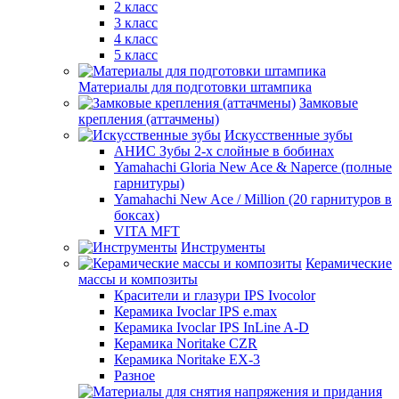
2 класс
3 класс
4 класс
5 класс
Материалы для подготовки штампика
Замковые
крепления (аттачмены)
Искусственные зубы
АНИС Зубы 2-х слойные в бобинах
Yamahachi Gloria New Ace & Naperce (полные
гарнитуры)
Yamahachi New Ace / Million (20 гарнитуров в
боксах)
VITA MFT
Инструменты
Керамические
массы и композиты
Красители и глазури IPS Ivocolor
Керамика Ivoclar IPS e.max
Керамика Ivoclar IPS InLine A-D
Керамика Noritake CZR
Керамика Noritake EX-3
Разное