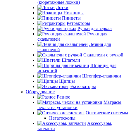
(кюретажные ложки)
Лотки
Ножницы
Пинцеты
Ретракторы
Ручки для зеркал
Ручки для
скальпелей
Лезвия для
скальпелей
Скальпели с ручкой
Шпатели
Шприцы для
инъекций
Штопфер-гладилки
Щипцы
Экскаваторы
Оборудование
Разное
Матрасы,
чехлы на установки
Оптические системы
Негатоскопы
Аксессуары,
запчасти