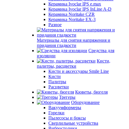
Керамика Ivoclar IPS e.max
Керамика Ivoclar IPS InLine A-D
Керамика Noritake CZR
Керамика Noritake EX-3
Разное
Материалы для снятия напряжения и
придания гладкости
Средства для
изоляции
Кисти,
палитры, расцветки
Кисти и аксессуары Smile Line
Кисти
Палитры
Расцветки
Кюветы, бюгеля
Трегеры
Оборудование
Вакуумформеры
Горелки
Пылесосы и боксы
Сверлильные устройства
Вибростолики