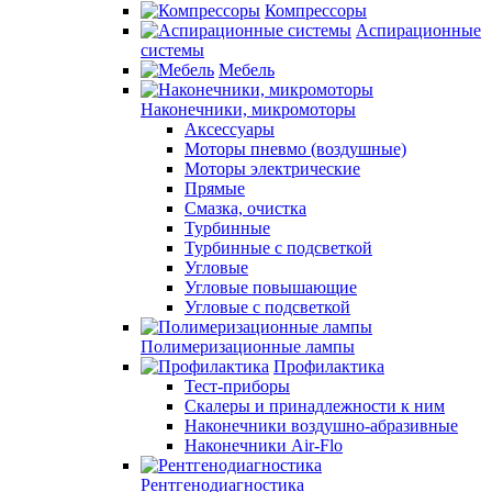
Компрессоры
Аспирационные
системы
Мебель
Наконечники, микромоторы
Аксессуары
Моторы пневмо (воздушные)
Моторы электрические
Прямые
Смазка, очистка
Турбинные
Турбинные с подсветкой
Угловые
Угловые повышающие
Угловые с подсветкой
Полимеризационные лампы
Профилактика
Тест-приборы
Скалеры и принадлежности к ним
Наконечники воздушно-абразивные
Наконечники Air-Flo
Рентгенодиагностика