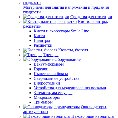
Материалы для снятия напряжения и придания
гладкости
Средства для изоляции
Кисти, палитры,
расцветки
Кисти и аксессуары Smile Line
Кисти
Палитры
Расцветки
Кюветы, бюгеля
Трегеры
Оборудование
Вакуумформеры
Горелки
Пылесосы и боксы
Сверлильные устройства
Вибростолики
Устройства для моделирования восками
Запчасти, аксессуары
Микромоторы
Триммеры
Окклюдаторы,
артикуляторы
Паковочные материалы