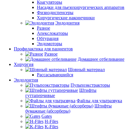
Коагуляторы
Насадки для пьезохирургических аппаратов
Физиодиспенсеры
Хирургические наконечники
Эндодонтия
Разное
Апекслокаторы
Обтурация
Эндомоторы
Профилактика для пациентов
Разное
Домашнее отбеливание
Хирургия
Шовный материал
Рассасывающийся
Эндодонтия
Пульпоэкстракторы
Штифты
гуттаперчивые
Файлы для ультразвука
Штифты
бумажные (абсорберы)
Gates
H-Files
K-Files