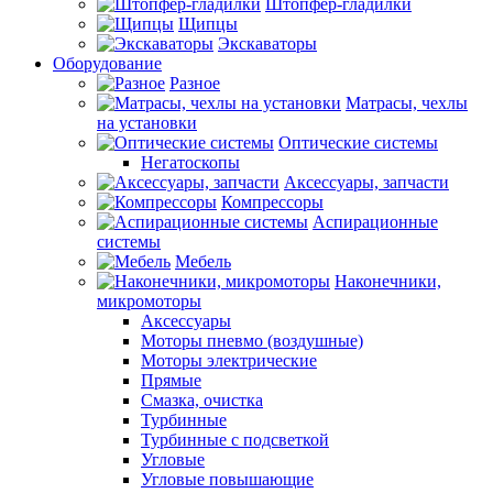
Штопфер-гладилки
Щипцы
Экскаваторы
Оборудование
Разное
Матрасы, чехлы
на установки
Оптические системы
Негатоскопы
Аксессуары, запчасти
Компрессоры
Аспирационные
системы
Мебель
Наконечники,
микромоторы
Аксессуары
Моторы пневмо (воздушные)
Моторы электрические
Прямые
Смазка, очистка
Турбинные
Турбинные с подсветкой
Угловые
Угловые повышающие