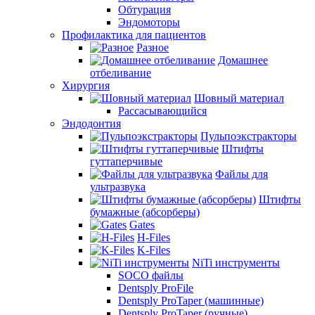
Обтурация
Эндомоторы
Профилактика для пациентов
Разное
Домашнее
отбеливание
Хирургия
Шовный материал
Рассасывающийся
Эндодонтия
Пульпоэкстракторы
Штифты
гуттаперчивые
Файлы для
ультразвука
Штифты
бумажные (абсорберы)
Gates
H-Files
K-Files
NiTi инструменты
SOCO файлы
Dentsply ProFile
Dentsply ProTaper (машинные)
Dentsply ProTaper (ручные)