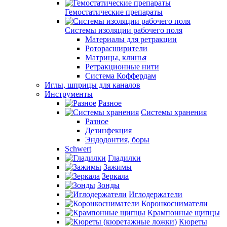
Гемостатические препараты
Системы изоляции рабочего поля
Материалы для ретракции
Роторасширители
Матрицы, клинья
Ретракционные нити
Система Коффердам
Иглы, шприцы для каналов
Инструменты
Разное
Системы хранения
Разное
Дезинфекция
Эндодонтия, боры
Schwert
Гладилки
Зажимы
Зеркала
Зонды
Иглодержатели
Коронкосниматели
Крампонные щипцы
Кюреты