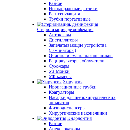
Разное
Интраоральные датчики
Рентген-защита
Трубки портативные
Стерилизация, дезинфекция
Автоклавы
Дистилляторы
Запечатывающие устройства
(ламинаторы)
Очистка и смазка наконечников
Рециркуляторы, облучатели
Сухожары
УЗ-Мойки
УФ-камеры
Хирургия
Ирригационные трубки
Коагуляторы
Насадки для пьезохирургических
аппаратов
Физиодиспенсеры
Хирургические наконечники
Эндодонтия
Разное
Апекслокаторы