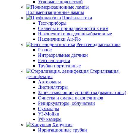
Угловые с подсветкой
Полимеризационные лампы
Профилактика
Тест-приборы
Скалеры и принадлежности к ним
Наконечники воздушно-абразивные
Наконечники Air-Flo
Рентгенодиагностика
Разное
Интраоральные датчики
Рентген-защита
Трубки портативные
Стерилизация,
дезинфекция
Автоклавы
Дистилляторы
Запечатывающие устройства (ламинаторы)
Очистка и смазка наконечников
Рециркуляторы, облучатели
Сухожары
УЗ-Мойки
УФ-камеры
Хирургия
Ирригационные трубки