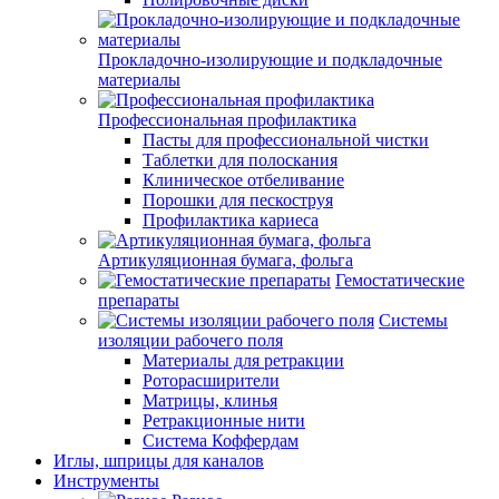
Прокладочно-изолирующие и подкладочные
материалы
Профессиональная профилактика
Пасты для профессиональной чистки
Таблетки для полоскания
Клиническое отбеливание
Порошки для пескоструя
Профилактика кариеса
Артикуляционная бумага, фольга
Гемостатические
препараты
Системы
изоляции рабочего поля
Материалы для ретракции
Роторасширители
Матрицы, клинья
Ретракционные нити
Система Коффердам
Иглы, шприцы для каналов
Инструменты