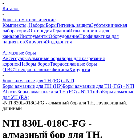
-
Каталог
-
Боры стоматологические
Комплекты, Наборы
Боры
Гигиена, защита
Зуботехническая
лаборатория
Ортопедия
Терапия
Иглы, шприцы для
каналов
Инструменты
Оборудование
Профилактика для
пациентов
Хирургия
Эндодонтия
-
Алмазные боры
Аксессуары
Алмазные боры
Боры для разрезания
коронок
Наборы боров
Твердосплавные боры
(ТВС)
Твердосплавные финиры
Хирургия
-
Боры алмазные для ТН (FG) - NTI
Боры алмазные для ПН (HP)
Боры алмазные для ТН (FG) - NTI
Abacus
Боры алмазные для ТН (FG) - NTI Turbo
Боры алмазные
для УН (RA)
-
NTI 830L-018C-FG - алмазный бор для ТН, грушевидный,
длинный
NTI 830L-018C-FG -
алмазный бор для ТН,