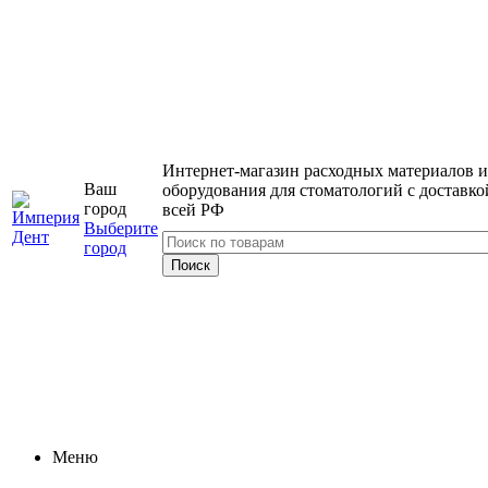
Интернет-магазин расходных материалов и
Ваш
оборудования для стоматологий с доставко
город
всей РФ
Выберите
город
Меню