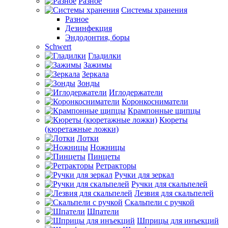
Разное
Системы хранения
Разное
Дезинфекция
Эндодонтия, боры
Schwert
Гладилки
Зажимы
Зеркала
Зонды
Иглодержатели
Коронкосниматели
Крампонные щипцы
Кюреты
(кюретажные ложки)
Лотки
Ножницы
Пинцеты
Ретракторы
Ручки для зеркал
Ручки для скальпелей
Лезвия для скальпелей
Скальпели с ручкой
Шпатели
Шприцы для инъекций