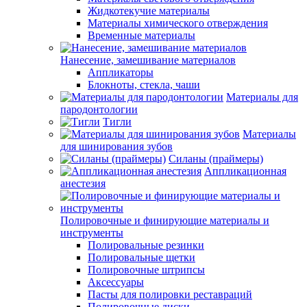
Жидкотекучие материалы
Материалы химического отверждения
Временные материалы
Нанесение, замешивание материалов
Аппликаторы
Блокноты, стекла, чаши
Материалы для
пародонтологии
Тигли
Материалы
для шинирования зубов
Силаны (праймеры)
Аппликационная
анестезия
Полировочные и финирующие материалы и
инструменты
Полировальные резинки
Полировальные щетки
Полировочные штрипсы
Аксессуары
Пасты для полировки реставраций
Полировочные диски