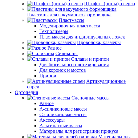
Штифты (пины), сверла
Пластины для вакуумного формовщика
Пластмассы
Моделировочная пластмасса
Техполимеры
Пластмассы для индивидуальных ложек
Проволока, кламеры
Разное
Силиконы
Сплавы и припои
Для бюгельного протезирования
Для коронок и мостов
Припои
Артикуляционные
спреи
Ортопедия
Слепочные массы
Разное
А-силиконовые массы
С-силиконовые массы
Аксессуары
Альгинатные массы
Материалы для регистрации прикуса
Материалы для