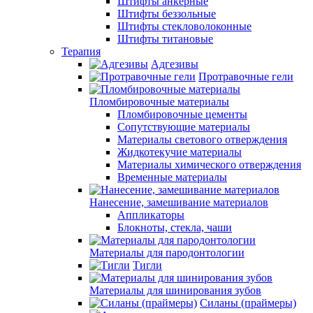
Штифты анкерные
Штифты беззольные
Штифты стекловолоконные
Штифты титановые
Терапия
Адгезивы
Протравочные гели
Пломбировочные материалы
Пломбировочные цементы
Сопутствующие материалы
Материалы светового отверждения
Жидкотекучие материалы
Материалы химического отверждения
Временные материалы
Нанесение, замешивание материалов
Аппликаторы
Блокноты, стекла, чаши
Материалы для пародонтологии
Тигли
Материалы для шинирования зубов
Силаны (праймеры)