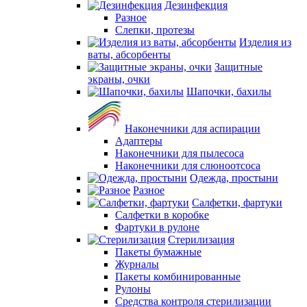
Дезинфекция
Разное
Слепки, протезы
Изделия из
ваты, абсорбенты
Защитные
экраны, очки
Шапочки, бахилы
Наконечники для аспирации
Адаптеры
Наконечники для пылесоса
Наконечники для слюноотсоса
Одежда, простыни
Разное
Салфетки, фартуки
Салфетки в коробке
Фартуки в рулоне
Стерилизация
Пакеты бумажные
Журналы
Пакеты комбинированные
Рулоны
Средства контроля стерилизации