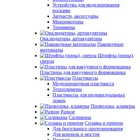
Устройства для моделирования
восками
Запчасти, аксессуары
Микромоторы
Триммеры
Окклюдаторы, артикуляторы
Паковочные
материалы
Штифты (пины),
сверла
Пластины для вакуумного формовщика
Пластмассы
Моделировочная пластмасса
Техполимеры
Пластмассы для индивидуальных
ложек
Проволока, кламеры
Разное
Силиконы
Сплавы и припои
Для бюгельного протезирования
Для коронок и мостов
Припои