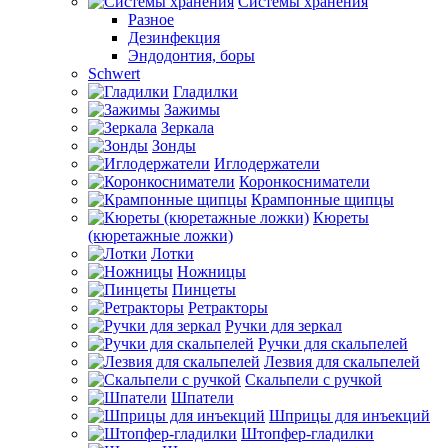
Системы хранения
Разное
Дезинфекция
Эндодонтия, боры
Schwert
Гладилки
Зажимы
Зеркала
Зонды
Иглодержатели
Коронкосниматели
Крампонные щипцы
Кюреты
(кюретажные ложки)
Лотки
Ножницы
Пинцеты
Ретракторы
Ручки для зеркал
Ручки для скальпелей
Лезвия для скальпелей
Скальпели с ручкой
Шпатели
Шприцы для инъекций
Штопфер-гладилки