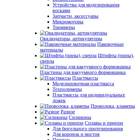
Устройства для моделирования
восками
Запчасти, аксессуары
Микромоторы
Триммеры
Окклюдаторы, артикуляторы
Паковочные
материалы
Штифты (пины),
сверла
Пластины для вакуумного формовщика
Пластмассы
Моделировочная пластмасса
Техполимеры
Пластмассы для индивидуальных
ложек
Проволока, кламеры
Разное
Силиконы
Сплавы и припои
Для бюгельного протезирования
Для коронок и мостов
Припои