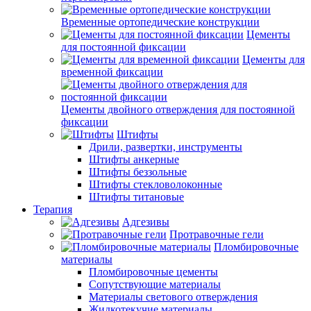
Временные ортопедические конструкции
Цементы
для постоянной фиксации
Цементы для
временной фиксации
Цементы двойного отверждения для постоянной
фиксации
Штифты
Дрили, развертки, инструменты
Штифты анкерные
Штифты беззольные
Штифты стекловолоконные
Штифты титановые
Терапия
Адгезивы
Протравочные гели
Пломбировочные
материалы
Пломбировочные цементы
Сопутствующие материалы
Материалы светового отверждения
Жидкотекучие материалы