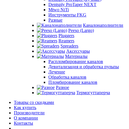
Dentsply ProTaper NEXT
Mtwo NiTi
Инструменты FKG
Разные
Каналонаполнители
Peeso (Largo)
Pluggers
Reamers
Spreaders
Аксессуары
Материалы
Распломбирование каналов
Девитализация и обработка пульпы
Лечение
Обработка каналов
Пломбирование каналов
Разное
Термогуттаперча
Товары со скидками
Как купить
Производители
О компании
Контакты