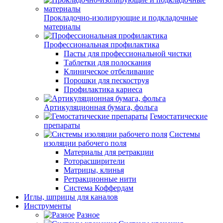
Прокладочно-изолирующие и подкладочные
материалы
Профессиональная профилактика
Пасты для профессиональной чистки
Таблетки для полоскания
Клиническое отбеливание
Порошки для пескоструя
Профилактика кариеса
Артикуляционная бумага, фольга
Гемостатические
препараты
Системы
изоляции рабочего поля
Материалы для ретракции
Роторасширители
Матрицы, клинья
Ретракционные нити
Система Коффердам
Иглы, шприцы для каналов
Инструменты
Разное