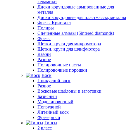
керамики
Диски корундовые армированные для
металла
Диски корундовые для пластмассы, металла
Фрезы Кристалл
Полиры
Спеченные алмазы (Sintered diamonds)
Фрезы
Щетки, круги для микромотора
Щетки, круги для шлифмотора
Камни
Разное
Полировочные пасты
Полировочные порошки
Воск
Прикусной воск
Разное
Восковые шаблоны и заготовки
Базисный
Моделировочный
Погружной
Литейный воск
Фрезерный
Гипсы
2 класс