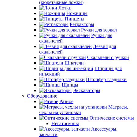
(кюретажные ложки)
Лотки
Ножницы
Пинцеты
Ретракторы
Ручки для зеркал
Ручки для
скальпелей
Лезвия для
скальпелей
Скальпели с ручкой
Шпатели
Шприцы для
инъекций
Штопфер-гладилки
Щипцы
Экскаваторы
Оборудование
Разное
Матрасы,
чехлы на установки
Оптические системы
Негатоскопы
Аксессуары,
запчасти