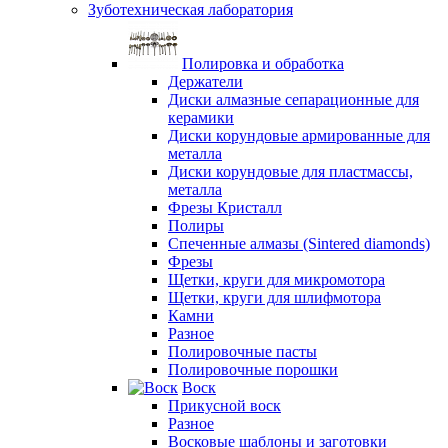
Зуботехническая лаборатория
Полировка и обработка
Держатели
Диски алмазные сепарационные для
керамики
Диски корундовые армированные для
металла
Диски корундовые для пластмассы,
металла
Фрезы Кристалл
Полиры
Спеченные алмазы (Sintered diamonds)
Фрезы
Щетки, круги для микромотора
Щетки, круги для шлифмотора
Камни
Разное
Полировочные пасты
Полировочные порошки
Воск
Прикусной воск
Разное
Восковые шаблоны и заготовки