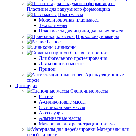
Пластины для вакуумного формовщика
Пластмассы
Моделировочная пластмасса
Техполимеры
Пластмассы для индивидуальных ложек
Проволока, кламеры
Разное
Силиконы
Сплавы и припои
Для бюгельного протезирования
Для коронок и мостов
Припои
Артикуляционные
спреи
Ортопедия
Слепочные массы
Разное
А-силиконовые массы
С-силиконовые массы
Аксессуары
Альгинатные массы
Материалы для регистрации прикуса
Материалы для
перебазировки