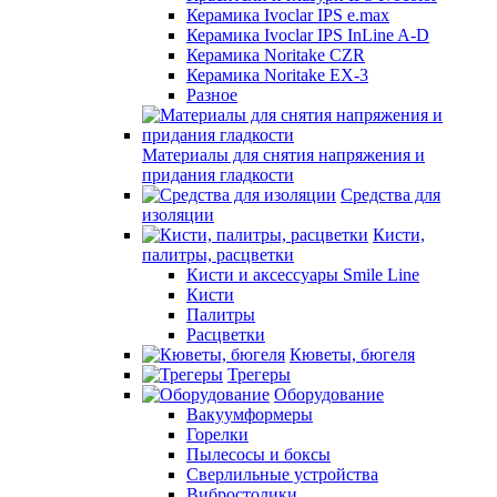
Керамика Ivoclar IPS e.max
Керамика Ivoclar IPS InLine A-D
Керамика Noritake CZR
Керамика Noritake EX-3
Разное
Материалы для снятия напряжения и
придания гладкости
Средства для
изоляции
Кисти,
палитры, расцветки
Кисти и аксессуары Smile Line
Кисти
Палитры
Расцветки
Кюветы, бюгеля
Трегеры
Оборудование
Вакуумформеры
Горелки
Пылесосы и боксы
Сверлильные устройства
Вибростолики