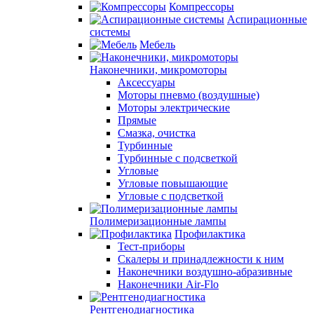
Компрессоры
Аспирационные
системы
Мебель
Наконечники, микромоторы
Аксессуары
Моторы пневмо (воздушные)
Моторы электрические
Прямые
Смазка, очистка
Турбинные
Турбинные с подсветкой
Угловые
Угловые повышающие
Угловые с подсветкой
Полимеризационные лампы
Профилактика
Тест-приборы
Скалеры и принадлежности к ним
Наконечники воздушно-абразивные
Наконечники Air-Flo
Рентгенодиагностика