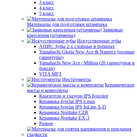
3 класс
4 класс
5 класс
Материалы для подготовки штампика
Замковые
крепления (аттачмены)
Искусственные зубы
АНИС Зубы 2-х слойные в бобинах
Yamahachi Gloria New Ace & Naperce (полные
гарнитуры)
Yamahachi New Ace / Million (20 гарнитуров в
боксах)
VITA MFT
Инструменты
Керамические
массы и композиты
Красители и глазури IPS Ivocolor
Керамика Ivoclar IPS e.max
Керамика Ivoclar IPS InLine A-D
Керамика Noritake CZR
Керамика Noritake EX-3
Разное