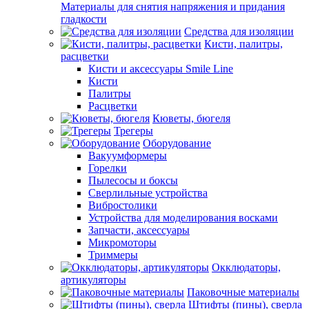
Материалы для снятия напряжения и придания
гладкости
Средства для изоляции
Кисти, палитры,
расцветки
Кисти и аксессуары Smile Line
Кисти
Палитры
Расцветки
Кюветы, бюгеля
Трегеры
Оборудование
Вакуумформеры
Горелки
Пылесосы и боксы
Сверлильные устройства
Вибростолики
Устройства для моделирования восками
Запчасти, аксессуары
Микромоторы
Триммеры
Окклюдаторы,
артикуляторы
Паковочные материалы
Штифты (пины), сверла