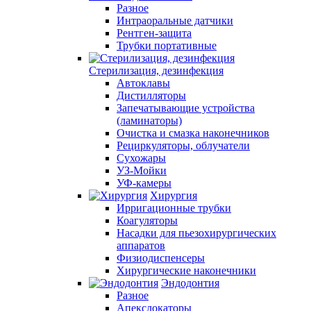
Разное
Интраоральные датчики
Рентген-защита
Трубки портативные
Стерилизация, дезинфекция
Автоклавы
Дистилляторы
Запечатывающие устройства
(ламинаторы)
Очистка и смазка наконечников
Рециркуляторы, облучатели
Сухожары
УЗ-Мойки
УФ-камеры
Хирургия
Ирригационные трубки
Коагуляторы
Насадки для пьезохирургических
аппаратов
Физиодиспенсеры
Хирургические наконечники
Эндодонтия
Разное
Апекслокаторы