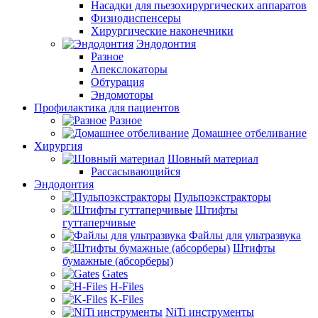
Насадки для пьезохирургических аппаратов
Физиодиспенсеры
Хирургические наконечники
Эндодонтия
Разное
Апекслокаторы
Обтурация
Эндомоторы
Профилактика для пациентов
Разное
Домашнее отбеливание
Хирургия
Шовный материал
Рассасывающийся
Эндодонтия
Пульпоэкстракторы
Штифты
гуттаперчивые
Файлы для ультразвука
Штифты
бумажные (абсорберы)
Gates
H-Files
K-Files
NiTi инструменты