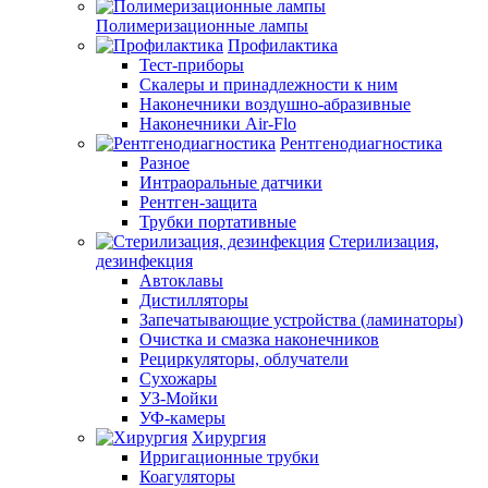
Полимеризационные лампы
Профилактика
Тест-приборы
Скалеры и принадлежности к ним
Наконечники воздушно-абразивные
Наконечники Air-Flo
Рентгенодиагностика
Разное
Интраоральные датчики
Рентген-защита
Трубки портативные
Стерилизация,
дезинфекция
Автоклавы
Дистилляторы
Запечатывающие устройства (ламинаторы)
Очистка и смазка наконечников
Рециркуляторы, облучатели
Сухожары
УЗ-Мойки
УФ-камеры
Хирургия
Ирригационные трубки
Коагуляторы