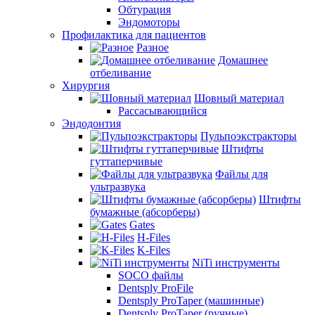
Обтурация
Эндомоторы
Профилактика для пациентов
Разное
Домашнее
отбеливание
Хирургия
Шовный материал
Рассасывающийся
Эндодонтия
Пульпоэкстракторы
Штифты
гуттаперчивые
Файлы для
ультразвука
Штифты
бумажные (абсорберы)
Gates
H-Files
K-Files
NiTi инструменты
SOCO файлы
Dentsply ProFile
Dentsply ProTaper (машинные)
Dentsply ProTaper (ручные)