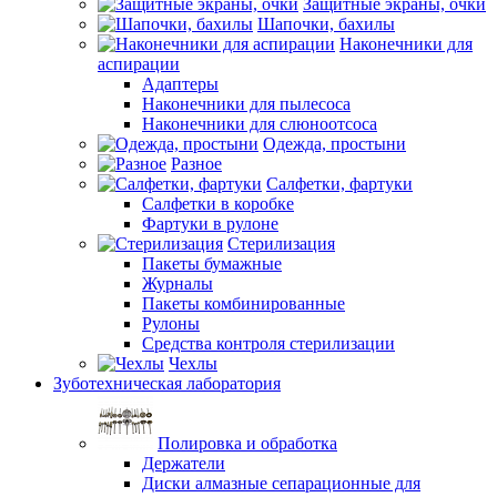
Защитные экраны, очки
Шапочки, бахилы
Наконечники для
аспирации
Адаптеры
Наконечники для пылесоса
Наконечники для слюноотсоса
Одежда, простыни
Разное
Салфетки, фартуки
Салфетки в коробке
Фартуки в рулоне
Стерилизация
Пакеты бумажные
Журналы
Пакеты комбинированные
Рулоны
Средства контроля стерилизации
Чехлы
Зуботехническая лаборатория
Полировка и обработка
Держатели
Диски алмазные сепарационные для