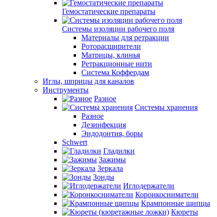
Гемостатические препараты
Системы изоляции рабочего поля
Материалы для ретракции
Роторасширители
Матрицы, клинья
Ретракционные нити
Система Коффердам
Иглы, шприцы для каналов
Инструменты
Разное
Системы хранения
Разное
Дезинфекция
Эндодонтия, боры
Schwert
Гладилки
Зажимы
Зеркала
Зонды
Иглодержатели
Коронкосниматели
Крампонные щипцы
Кюреты