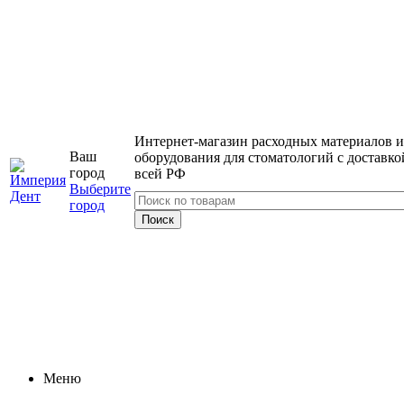
Интернет-магазин расходных материалов и
Ваш
оборудования для стоматологий с доставко
город
всей РФ
Выберите
город
Меню