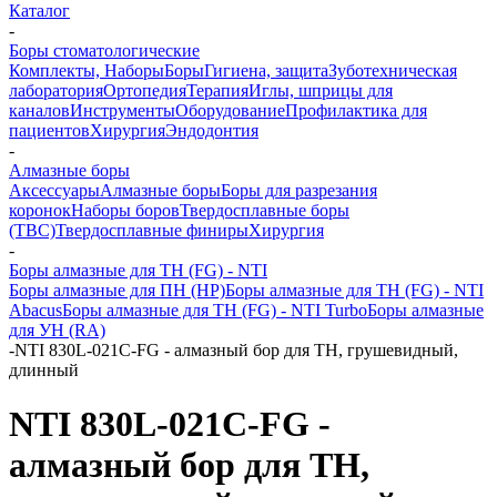
Каталог
-
Боры стоматологические
Комплекты, Наборы
Боры
Гигиена, защита
Зуботехническая
лаборатория
Ортопедия
Терапия
Иглы, шприцы для
каналов
Инструменты
Оборудование
Профилактика для
пациентов
Хирургия
Эндодонтия
-
Алмазные боры
Аксессуары
Алмазные боры
Боры для разрезания
коронок
Наборы боров
Твердосплавные боры
(ТВС)
Твердосплавные финиры
Хирургия
-
Боры алмазные для ТН (FG) - NTI
Боры алмазные для ПН (HP)
Боры алмазные для ТН (FG) - NTI
Abacus
Боры алмазные для ТН (FG) - NTI Turbo
Боры алмазные
для УН (RA)
-
NTI 830L-021C-FG - алмазный бор для ТН, грушевидный,
длинный
NTI 830L-021C-FG -
алмазный бор для ТН,