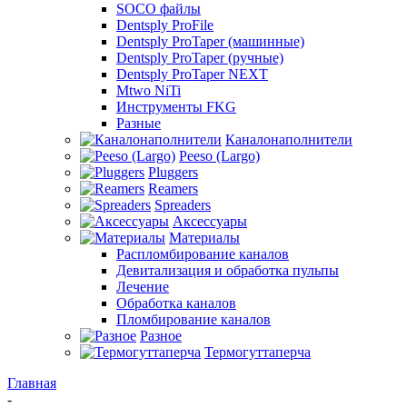
SOCO файлы
Dentsply ProFile
Dentsply ProTaper (машинные)
Dentsply ProTaper (ручные)
Dentsply ProTaper NEXT
Mtwo NiTi
Инструменты FKG
Разные
Каналонаполнители
Peeso (Largo)
Pluggers
Reamers
Spreaders
Аксессуары
Материалы
Распломбирование каналов
Девитализация и обработка пульпы
Лечение
Обработка каналов
Пломбирование каналов
Разное
Термогуттаперча
Главная
-