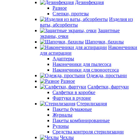
Дезинфекция
Разное
Слепки, протезы
Изделия из
ваты, абсорбенты
Защитные
экраны, очки
Шапочки, бахилы
Наконечники
для аспирации
Адаптеры
Наконечники для пылесоса
Наконечники для слюноотсоса
Одежда, простыни
Разное
Салфетки, фартуки
Салфетки в коробке
Фартуки в рулоне
Стерилизация
Пакеты бумажные
Журналы
Пакеты комбинированные
Рулоны
Средства контроля стерилизации
Чехлы