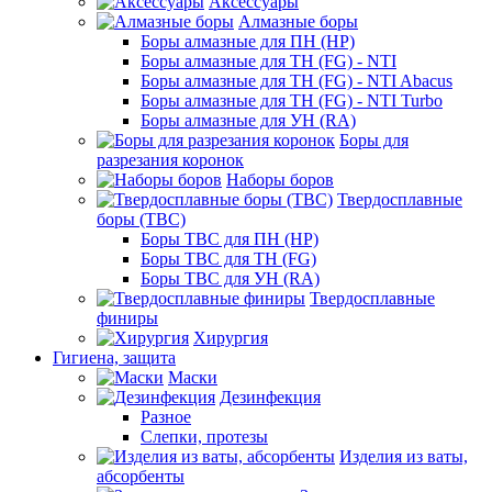
Аксессуары
Алмазные боры
Боры алмазные для ПН (HP)
Боры алмазные для ТН (FG) - NTI
Боры алмазные для ТН (FG) - NTI Abacus
Боры алмазные для ТН (FG) - NTI Turbo
Боры алмазные для УН (RA)
Боры для
разрезания коронок
Наборы боров
Твердосплавные
боры (ТВС)
Боры ТВС для ПН (HP)
Боры ТВС для ТН (FG)
Боры ТВС для УН (RA)
Твердосплавные
финиры
Хирургия
Гигиена, защита
Маски
Дезинфекция
Разное
Слепки, протезы
Изделия из ваты,
абсорбенты