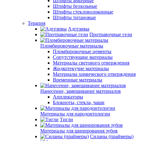
Штифты анкерные
Штифты беззольные
Штифты стекловолоконные
Штифты титановые
Терапия
Адгезивы
Протравочные гели
Пломбировочные материалы
Пломбировочные цементы
Сопутствующие материалы
Материалы светового отверждения
Жидкотекучие материалы
Материалы химического отверждения
Временные материалы
Нанесение, замешивание материалов
Аппликаторы
Блокноты, стекла, чаши
Материалы для пародонтологии
Тигли
Материалы для шинирования зубов
Силаны (праймеры)