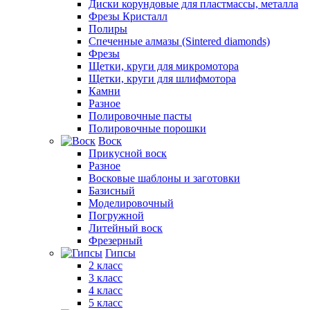
Диски корундовые для пластмассы, металла
Фрезы Кристалл
Полиры
Спеченные алмазы (Sintered diamonds)
Фрезы
Щетки, круги для микромотора
Щетки, круги для шлифмотора
Камни
Разное
Полировочные пасты
Полировочные порошки
Воск
Прикусной воск
Разное
Восковые шаблоны и заготовки
Базисный
Моделировочный
Погружной
Литейный воск
Фрезерный
Гипсы
2 класс
3 класс
4 класс
5 класс