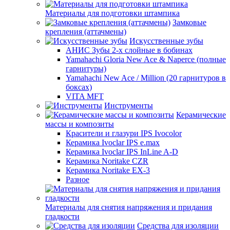
Материалы для подготовки штампика
Замковые
крепления (аттачмены)
Искусственные зубы
АНИС Зубы 2-х слойные в бобинах
Yamahachi Gloria New Ace & Naperce (полные
гарнитуры)
Yamahachi New Ace / Million (20 гарнитуров в
боксах)
VITA MFT
Инструменты
Керамические
массы и композиты
Красители и глазури IPS Ivocolor
Керамика Ivoclar IPS e.max
Керамика Ivoclar IPS InLine A-D
Керамика Noritake CZR
Керамика Noritake EX-3
Разное
Материалы для снятия напряжения и придания
гладкости
Средства для изоляции