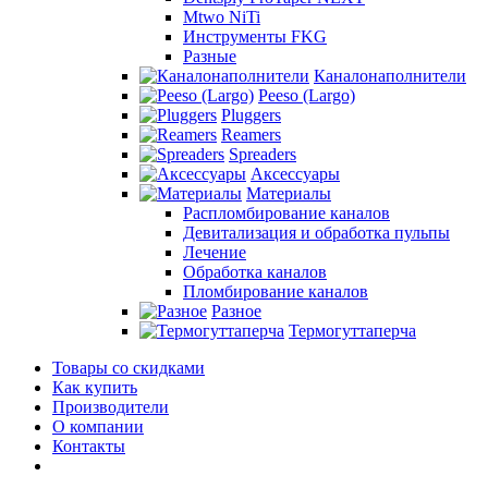
Mtwo NiTi
Инструменты FKG
Разные
Каналонаполнители
Peeso (Largo)
Pluggers
Reamers
Spreaders
Аксессуары
Материалы
Распломбирование каналов
Девитализация и обработка пульпы
Лечение
Обработка каналов
Пломбирование каналов
Разное
Термогуттаперча
Товары со скидками
Как купить
Производители
О компании
Контакты