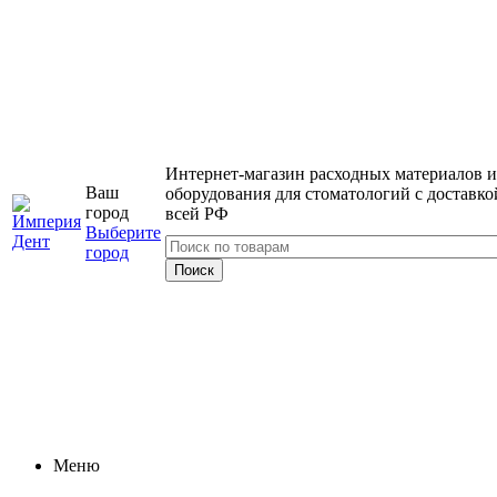
Интернет-магазин расходных материалов и
Ваш
оборудования для стоматологий с доставко
город
всей РФ
Выберите
город
Меню