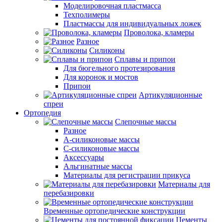
Моделировочная пластмасса
Техполимеры
Пластмассы для индивидуальных ложек
Проволока, кламеры
Разное
Силиконы
Сплавы и припои
Для бюгельного протезирования
Для коронок и мостов
Припои
Артикуляционные
спреи
Ортопедия
Слепочные массы
Разное
А-силиконовые массы
С-силиконовые массы
Аксессуары
Альгинатные массы
Материалы для регистрации прикуса
Материалы для
перебазировки
Временные ортопедические конструкции
Цементы