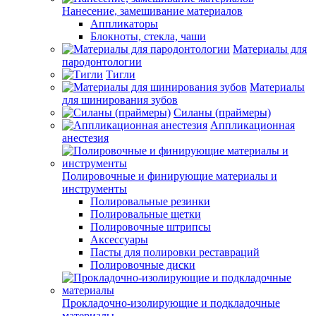
Нанесение, замешивание материалов
Аппликаторы
Блокноты, стекла, чаши
Материалы для
пародонтологии
Тигли
Материалы
для шинирования зубов
Силаны (праймеры)
Аппликационная
анестезия
Полировочные и финирующие материалы и
инструменты
Полировальные резинки
Полировальные щетки
Полировочные штрипсы
Аксессуары
Пасты для полировки реставраций
Полировочные диски
Прокладочно-изолирующие и подкладочные
материалы