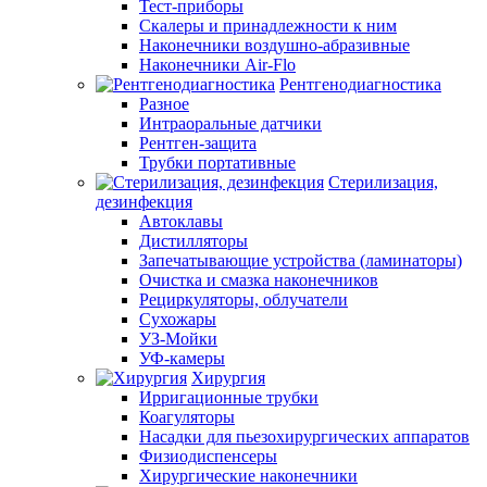
Тест-приборы
Скалеры и принадлежности к ним
Наконечники воздушно-абразивные
Наконечники Air-Flo
Рентгенодиагностика
Разное
Интраоральные датчики
Рентген-защита
Трубки портативные
Стерилизация,
дезинфекция
Автоклавы
Дистилляторы
Запечатывающие устройства (ламинаторы)
Очистка и смазка наконечников
Рециркуляторы, облучатели
Сухожары
УЗ-Мойки
УФ-камеры
Хирургия
Ирригационные трубки
Коагуляторы
Насадки для пьезохирургических аппаратов
Физиодиспенсеры
Хирургические наконечники