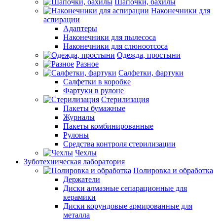
Шапочки, бахилы
Наконечники для
аспирации
Адаптеры
Наконечники для пылесоса
Наконечники для слюноотсоса
Одежда, простыни
Разное
Салфетки, фартуки
Салфетки в коробке
Фартуки в рулоне
Стерилизация
Пакеты бумажные
Журналы
Пакеты комбинированные
Рулоны
Средства контроля стерилизации
Чехлы
Зуботехническая лаборатория
Полировка и обработка
Держатели
Диски алмазные сепарационные для
керамики
Диски корундовые армированные для
металла