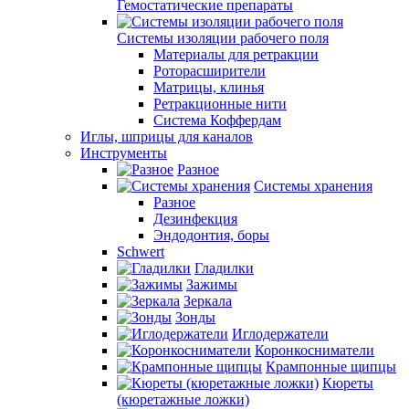
Гемостатические препараты
Системы изоляции рабочего поля
Материалы для ретракции
Роторасширители
Матрицы, клинья
Ретракционные нити
Система Коффердам
Иглы, шприцы для каналов
Инструменты
Разное
Системы хранения
Разное
Дезинфекция
Эндодонтия, боры
Schwert
Гладилки
Зажимы
Зеркала
Зонды
Иглодержатели
Коронкосниматели
Крампонные щипцы
Кюреты
(кюретажные ложки)