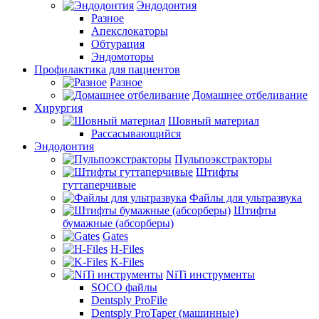
Эндодонтия
Разное
Апекслокаторы
Обтурация
Эндомоторы
Профилактика для пациентов
Разное
Домашнее отбеливание
Хирургия
Шовный материал
Рассасывающийся
Эндодонтия
Пульпоэкстракторы
Штифты
гуттаперчивые
Файлы для ультразвука
Штифты
бумажные (абсорберы)
Gates
H-Files
K-Files
NiTi инструменты
SOCO файлы
Dentsply ProFile
Dentsply ProTaper (машинные)