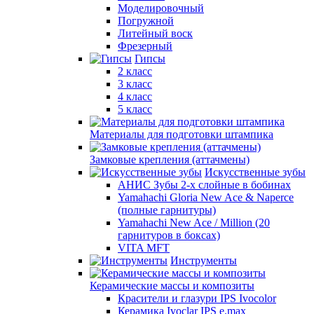
Моделировочный
Погружной
Литейный воск
Фрезерный
Гипсы
2 класс
3 класс
4 класс
5 класс
Материалы для подготовки штампика
Замковые крепления (аттачмены)
Искусственные зубы
АНИС Зубы 2-х слойные в бобинах
Yamahachi Gloria New Ace & Naperce
(полные гарнитуры)
Yamahachi New Ace / Million (20
гарнитуров в боксах)
VITA MFT
Инструменты
Керамические массы и композиты
Красители и глазури IPS Ivocolor
Керамика Ivoclar IPS e.max