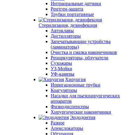
Интраоральные датчики
Рентген-защита
Трубки портативные
Стерилизация, дезинфекция
Автоклавы
Дистилляторы
Запечатывающие устройства
(ламинаторы)
Очистка и смазка наконечников
Рециркуляторы, облучатели
Сухожары
УЗ-Мойки
УФ-камеры
Хирургия
Ирригационные трубки
Коагуляторы
Насадки для пьезохирургических
аппаратов
Физиодиспенсеры
Хирургические наконечники
Эндодонтия
Разное
Апекслокаторы
Обтурация