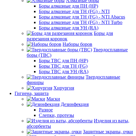
Алмазные боры
Боры алмазные для ПН (HP)
Боры алмазные для ТН (FG) - NTI
Боры алмазные для ТН (FG) - NTI Abacus
Боры алмазные для ТН (FG) - NTI Turbo
Боры алмазные для УН (RA)
Боры для
разрезания коронок
Наборы боров
Твердосплавные
боры (ТВС)
Боры ТВС для ПН (HP)
Боры ТВС для ТН (FG)
Боры ТВС для УН (RA)
Твердосплавные
финиры
Хирургия
Гигиена, защита
Маски
Дезинфекция
Разное
Слепки, протезы
Изделия из ваты,
абсорбенты
Защитные экраны, очки