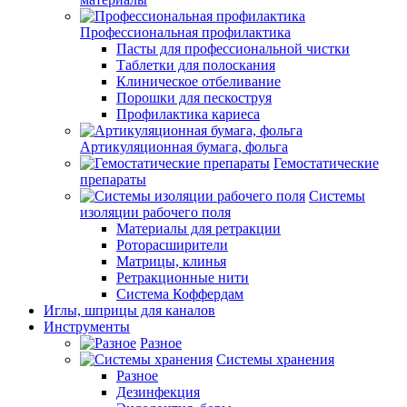
Профессиональная профилактика
Пасты для профессиональной чистки
Таблетки для полоскания
Клиническое отбеливание
Порошки для пескоструя
Профилактика кариеса
Артикуляционная бумага, фольга
Гемостатические
препараты
Системы
изоляции рабочего поля
Материалы для ретракции
Роторасширители
Матрицы, клинья
Ретракционные нити
Система Коффердам
Иглы, шприцы для каналов
Инструменты
Разное
Системы хранения
Разное
Дезинфекция