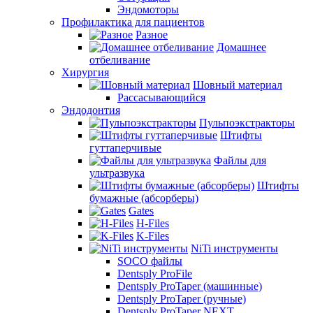
Эндомоторы
Профилактика для пациентов
Разное
Домашнее
отбеливание
Хирургия
Шовный материал
Рассасывающийся
Эндодонтия
Пульпоэкстракторы
Штифты
гуттаперчивые
Файлы для
ультразвука
Штифты
бумажные (абсорберы)
Gates
H-Files
K-Files
NiTi инструменты
SOCO файлы
Dentsply ProFile
Dentsply ProTaper (машинные)
Dentsply ProTaper (ручные)
Dentsply ProTaper NEXT