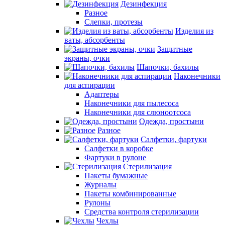
Дезинфекция
Разное
Слепки, протезы
Изделия из
ваты, абсорбенты
Защитные
экраны, очки
Шапочки, бахилы
Наконечники
для аспирации
Адаптеры
Наконечники для пылесоса
Наконечники для слюноотсоса
Одежда, простыни
Разное
Салфетки, фартуки
Салфетки в коробке
Фартуки в рулоне
Стерилизация
Пакеты бумажные
Журналы
Пакеты комбинированные
Рулоны
Средства контроля стерилизации
Чехлы