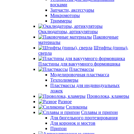
восками
Запчасти, аксессуары
Микромоторы
Триммеры
Окклюдаторы, артикуляторы
Паковочные
материалы
Штифты (пины),
сверла
Пластины для вакуумного формовщика
Пластмассы
Моделировочная пластмасса
Техполимеры
Пластмассы для индивидуальных
ложек
Проволока, кламеры
Разное
Силиконы
Сплавы и припои
Для бюгельного протезирования
Для коронок и мостов
Припои