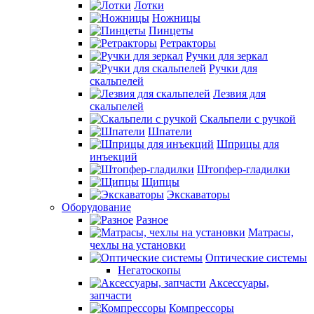
Лотки
Ножницы
Пинцеты
Ретракторы
Ручки для зеркал
Ручки для
скальпелей
Лезвия для
скальпелей
Скальпели с ручкой
Шпатели
Шприцы для
инъекций
Штопфер-гладилки
Щипцы
Экскаваторы
Оборудование
Разное
Матрасы,
чехлы на установки
Оптические системы
Негатоскопы
Аксессуары,
запчасти
Компрессоры