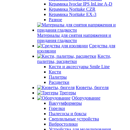
Керамика Ivoclar IPS InLine A-D
Керамика Noritake CZR
Керамика Noritake EX-3
Разное
Материалы для снятия напряжения и
придания гладкости
Средства для
изоляции
Кисти,
палитры, расцветки
Кисти и аксессуары Smile Line
Кисти
Палитры
Расцветки
Кюветы, бюгеля
Трегеры
Оборудование
Вакуумформеры
Горелки
Пылесосы и боксы
Сверлильные устройства
Вибростолики
Устройства для моделирования