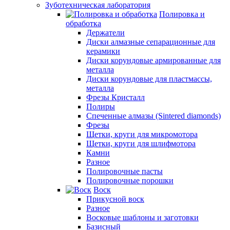
Зуботехническая лаборатория
Полировка и
обработка
Держатели
Диски алмазные сепарационные для
керамики
Диски корундовые армированные для
металла
Диски корундовые для пластмассы,
металла
Фрезы Кристалл
Полиры
Спеченные алмазы (Sintered diamonds)
Фрезы
Щетки, круги для микромотора
Щетки, круги для шлифмотора
Камни
Разное
Полировочные пасты
Полировочные порошки
Воск
Прикусной воск
Разное
Восковые шаблоны и заготовки
Базисный