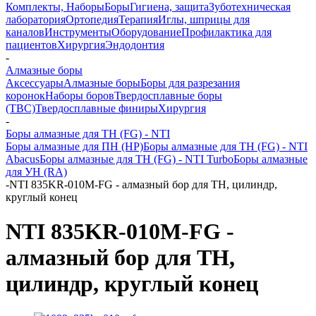
Комплекты, Наборы
Боры
Гигиена, защита
Зуботехническая
лаборатория
Ортопедия
Терапия
Иглы, шприцы для
каналов
Инструменты
Оборудование
Профилактика для
пациентов
Хирургия
Эндодонтия
-
Алмазные боры
Аксессуары
Алмазные боры
Боры для разрезания
коронок
Наборы боров
Твердосплавные боры
(ТВС)
Твердосплавные финиры
Хирургия
-
Боры алмазные для ТН (FG) - NTI
Боры алмазные для ПН (HP)
Боры алмазные для ТН (FG) - NTI
Abacus
Боры алмазные для ТН (FG) - NTI Turbo
Боры алмазные
для УН (RA)
-
NTI 835KR-010M-FG - алмазный бор для ТН, цилиндр,
круглый конец
NTI 835KR-010M-FG -
алмазный бор для ТН,
цилиндр, круглый конец