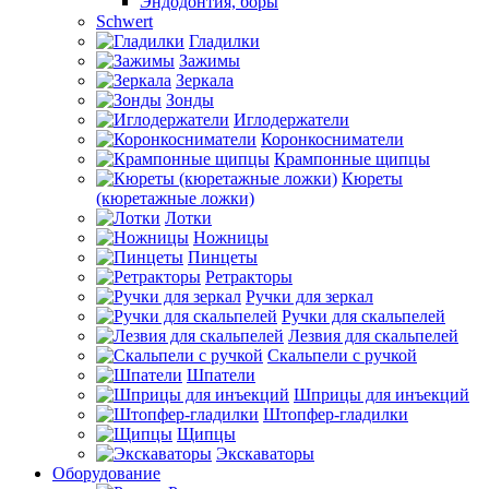
Эндодонтия, боры
Schwert
Гладилки
Зажимы
Зеркала
Зонды
Иглодержатели
Коронкосниматели
Крампонные щипцы
Кюреты
(кюретажные ложки)
Лотки
Ножницы
Пинцеты
Ретракторы
Ручки для зеркал
Ручки для скальпелей
Лезвия для скальпелей
Скальпели с ручкой
Шпатели
Шприцы для инъекций
Штопфер-гладилки
Щипцы
Экскаваторы
Оборудование