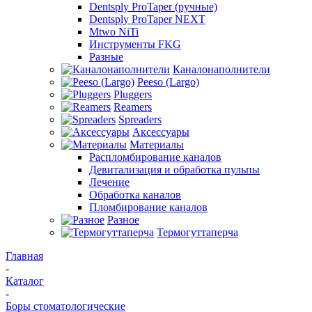
Dentsply ProTaper (ручные)
Dentsply ProTaper NEXT
Mtwo NiTi
Инструменты FKG
Разные
Каналонаполнители
Peeso (Largo)
Pluggers
Reamers
Spreaders
Аксессуары
Материалы
Распломбирование каналов
Девитализация и обработка пульпы
Лечение
Обработка каналов
Пломбирование каналов
Разное
Термогуттаперча
Главная
-
Каталог
-
Боры стоматологические