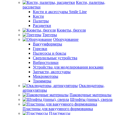
Кисти, палитры,
расцветки
Кисти и аксессуары Smile Line
Кисти
Палитры
Расцветки
Кюветы, бюгеля
Трегеры
Оборудование
Вакуумформеры
Горелки
Пылесосы и боксы
Сверлильные устройства
Вибростолики
Устройства для моделирования восками
Запчасти, аксессуары
Микромоторы
Триммеры
Окклюдаторы,
артикуляторы
Паковочные материалы
Штифты (пины), сверла
Пластины для вакуумного формовщика
Пластмассы