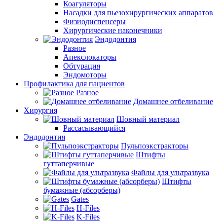
Коагуляторы
Насадки для пьезохирургических аппаратов
Физиодиспенсеры
Хирургические наконечники
Эндодонтия
Разное
Апекслокаторы
Обтурация
Эндомоторы
Профилактика для пациентов
Разное
Домашнее отбеливание
Хирургия
Шовный материал
Рассасывающийся
Эндодонтия
Пульпоэкстракторы
Штифты
гуттаперчивые
Файлы для ультразвука
Штифты
бумажные (абсорберы)
Gates
H-Files
K-Files