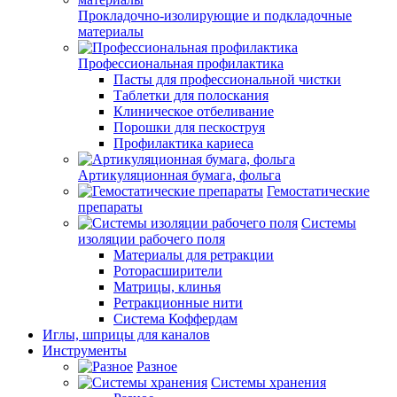
Прокладочно-изолирующие и подкладочные
материалы
Профессиональная профилактика
Пасты для профессиональной чистки
Таблетки для полоскания
Клиническое отбеливание
Порошки для пескоструя
Профилактика кариеса
Артикуляционная бумага, фольга
Гемостатические
препараты
Системы
изоляции рабочего поля
Материалы для ретракции
Роторасширители
Матрицы, клинья
Ретракционные нити
Система Коффердам
Иглы, шприцы для каналов
Инструменты
Разное
Системы хранения