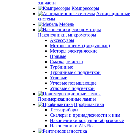
запчасти
Компрессоры
Аспирационные
системы
Мебель
Наконечники, микромоторы
Аксессуары
Моторы пневмо (воздушные)
Моторы электрические
Прямые
Смазка, очистка
Турбинные
Турбинные с подсветкой
Угловые
Угловые повышающие
Угловые с подсветкой
Полимеризационные лампы
Профилактика
Тест-приборы
Скалеры и принадлежности к ним
Наконечники воздушно-абразивные
Наконечники Air-Flo