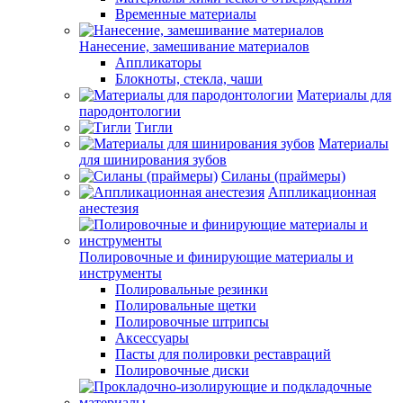
Временные материалы
Нанесение, замешивание материалов
Аппликаторы
Блокноты, стекла, чаши
Материалы для
пародонтологии
Тигли
Материалы
для шинирования зубов
Силаны (праймеры)
Аппликационная
анестезия
Полировочные и финирующие материалы и
инструменты
Полировальные резинки
Полировальные щетки
Полировочные штрипсы
Аксессуары
Пасты для полировки реставраций
Полировочные диски