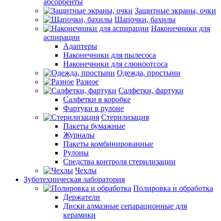
абсорбенты
Защитные экраны, очки
Шапочки, бахилы
Наконечники для
аспирации
Адаптеры
Наконечники для пылесоса
Наконечники для слюноотсоса
Одежда, простыни
Разное
Салфетки, фартуки
Салфетки в коробке
Фартуки в рулоне
Стерилизация
Пакеты бумажные
Журналы
Пакеты комбинированные
Рулоны
Средства контроля стерилизации
Чехлы
Зуботехническая лаборатория
Полировка и обработка
Держатели
Диски алмазные сепарационные для
керамики