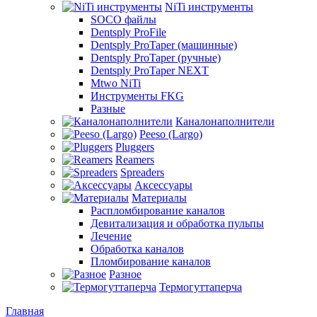
NiTi инструменты
SOCO файлы
Dentsply ProFile
Dentsply ProTaper (машинные)
Dentsply ProTaper (ручные)
Dentsply ProTaper NEXT
Mtwo NiTi
Инструменты FKG
Разные
Каналонаполнители
Peeso (Largo)
Pluggers
Reamers
Spreaders
Аксессуары
Материалы
Распломбирование каналов
Девитализация и обработка пульпы
Лечение
Обработка каналов
Пломбирование каналов
Разное
Термогуттаперча
Главная