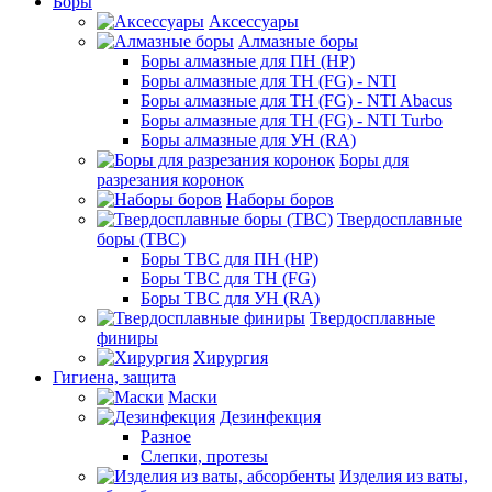
Боры
Аксессуары
Алмазные боры
Боры алмазные для ПН (HP)
Боры алмазные для ТН (FG) - NTI
Боры алмазные для ТН (FG) - NTI Abacus
Боры алмазные для ТН (FG) - NTI Turbo
Боры алмазные для УН (RA)
Боры для
разрезания коронок
Наборы боров
Твердосплавные
боры (ТВС)
Боры ТВС для ПН (HP)
Боры ТВС для ТН (FG)
Боры ТВС для УН (RA)
Твердосплавные
финиры
Хирургия
Гигиена, защита
Маски
Дезинфекция
Разное
Слепки, протезы
Изделия из ваты,