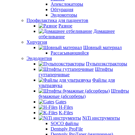
Апекслокаторы
Обтурация
Эндомоторы
Профилактика для пациентов
Разное
Домашнее
отбеливание
Хирургия
Шовный материал
Рассасывающийся
Эндодонтия
Пульпоэкстракторы
Штифты
гуттаперчивые
Файлы для
ультразвука
Штифты
бумажные (абсорберы)
Gates
H-Files
K-Files
NiTi инструменты
SOCO файлы
Dentsply ProFile
Dentsply ProTaper (машинные)