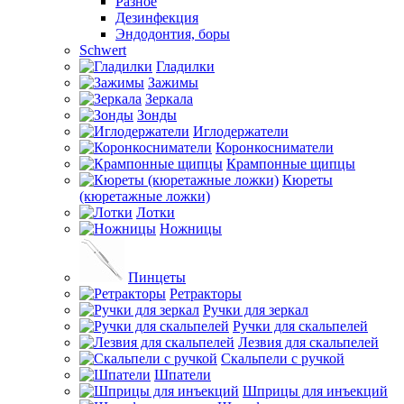
Разное
Дезинфекция
Эндодонтия, боры
Schwert
Гладилки
Зажимы
Зеркала
Зонды
Иглодержатели
Коронкосниматели
Крампонные щипцы
Кюреты
(кюретажные ложки)
Лотки
Ножницы
Пинцеты
Ретракторы
Ручки для зеркал
Ручки для скальпелей
Лезвия для скальпелей
Скальпели с ручкой
Шпатели
Шприцы для инъекций