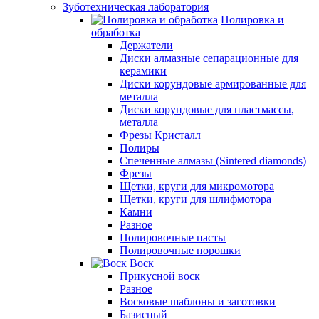
Зуботехническая лаборатория
Полировка и
обработка
Держатели
Диски алмазные сепарационные для
керамики
Диски корундовые армированные для
металла
Диски корундовые для пластмассы,
металла
Фрезы Кристалл
Полиры
Спеченные алмазы (Sintered diamonds)
Фрезы
Щетки, круги для микромотора
Щетки, круги для шлифмотора
Камни
Разное
Полировочные пасты
Полировочные порошки
Воск
Прикусной воск
Разное
Восковые шаблоны и заготовки
Базисный