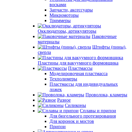
восками
Запчасти, аксессуары
Микромоторы
Триммеры
Окклюдаторы, артикуляторы
Паковочные
материалы
Штифты (пины),
сверла
Пластины для вакуумного формовщика
Пластмассы
Моделировочная пластмасса
Техполимеры
Пластмассы для индивидуальных
ложек
Проволока, кламеры
Разное
Силиконы
Сплавы и припои
Для бюгельного протезирования
Для коронок и мостов
Припои