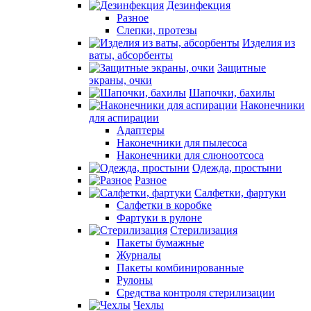
Дезинфекция
Разное
Слепки, протезы
Изделия из
ваты, абсорбенты
Защитные
экраны, очки
Шапочки, бахилы
Наконечники
для аспирации
Адаптеры
Наконечники для пылесоса
Наконечники для слюноотсоса
Одежда, простыни
Разное
Салфетки, фартуки
Салфетки в коробке
Фартуки в рулоне
Стерилизация
Пакеты бумажные
Журналы
Пакеты комбинированные
Рулоны
Средства контроля стерилизации
Чехлы