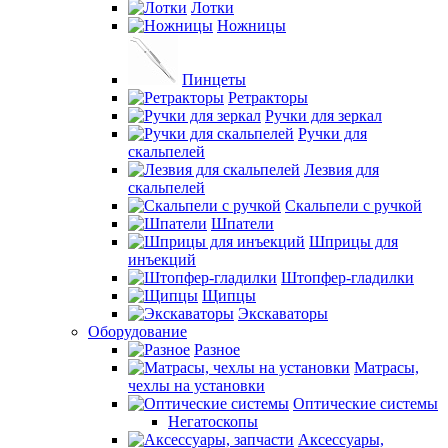
Лотки
Ножницы
Пинцеты
Ретракторы
Ручки для зеркал
Ручки для
скальпелей
Лезвия для
скальпелей
Скальпели с ручкой
Шпатели
Шприцы для
инъекций
Штопфер-гладилки
Щипцы
Экскаваторы
Оборудование
Разное
Матрасы,
чехлы на установки
Оптические системы
Негатоскопы
Аксессуары,