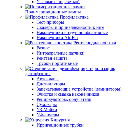
Угловые с подсветкой
Полимеризационные лампы
Профилактика
Тест-приборы
Скалеры и принадлежности к ним
Наконечники воздушно-абразивные
Наконечники Air-Flo
Рентгенодиагностика
Разное
Интраоральные датчики
Рентген-защита
Трубки портативные
Стерилизация,
дезинфекция
Автоклавы
Дистилляторы
Запечатывающие устройства (ламинаторы)
Очистка и смазка наконечников
Рециркуляторы, облучатели
Сухожары
УЗ-Мойки
УФ-камеры
Хирургия
Ирригационные трубки