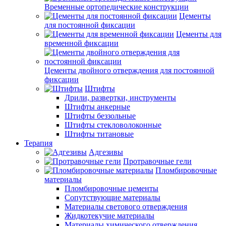
Временные ортопедические конструкции
Цементы
для постоянной фиксации
Цементы для
временной фиксации
Цементы двойного отверждения для постоянной
фиксации
Штифты
Дрили, развертки, инструменты
Штифты анкерные
Штифты беззольные
Штифты стекловолоконные
Штифты титановые
Терапия
Адгезивы
Протравочные гели
Пломбировочные
материалы
Пломбировочные цементы
Сопутствующие материалы
Материалы светового отверждения
Жидкотекучие материалы
Материалы химического отверждения