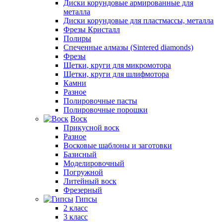
Диски корундовые армированные для
металла
Диски корундовые для пластмассы, металла
Фрезы Кристалл
Полиры
Спеченные алмазы (Sintered diamonds)
Фрезы
Щетки, круги для микромотора
Щетки, круги для шлифмотора
Камни
Разное
Полировочные пасты
Полировочные порошки
Воск
Прикусной воск
Разное
Восковые шаблоны и заготовки
Базисный
Моделировочный
Погружной
Литейный воск
Фрезерный
Гипсы
2 класс
3 класс