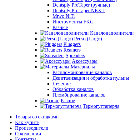
Dentsply ProTaper (ручные)
Dentsply ProTaper NEXT
Mtwo NiTi
Инструменты FKG
Разные
Каналонаполнители
Peeso (Largo)
Pluggers
Reamers
Spreaders
Аксессуары
Материалы
Распломбирование каналов
Девитализация и обработка пульпы
Лечение
Обработка каналов
Пломбирование каналов
Разное
Термогуттаперча
Товары со скидками
Как купить
Производители
О компании
Контакты