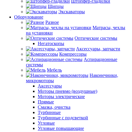
Штопфер-гладилки
Щипцы
Экскаваторы
Оборудование
Разное
Матрасы, чехлы
на установки
Оптические системы
Негатоскопы
Аксессуары, запчасти
Компрессоры
Аспирационные
системы
Мебель
Наконечники,
микромоторы
Аксессуары
Моторы пневмо (воздушные)
Моторы электрические
Прямые
Смазка, очистка
Турбинные
Турбинные с подсветкой
Угловые
Угловые повышающие