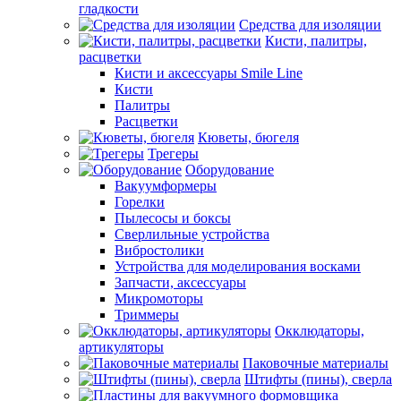
гладкости
Средства для изоляции
Кисти, палитры,
расцветки
Кисти и аксессуары Smile Line
Кисти
Палитры
Расцветки
Кюветы, бюгеля
Трегеры
Оборудование
Вакуумформеры
Горелки
Пылесосы и боксы
Сверлильные устройства
Вибростолики
Устройства для моделирования восками
Запчасти, аксессуары
Микромоторы
Триммеры
Окклюдаторы,
артикуляторы
Паковочные материалы
Штифты (пины), сверла