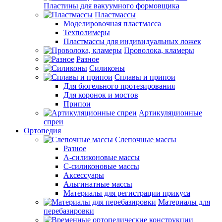
Пластины для вакуумного формовщика
Пластмассы
Моделировочная пластмасса
Техполимеры
Пластмассы для индивидуальных ложек
Проволока, кламеры
Разное
Силиконы
Сплавы и припои
Для бюгельного протезирования
Для коронок и мостов
Припои
Артикуляционные
спреи
Ортопедия
Слепочные массы
Разное
А-силиконовые массы
С-силиконовые массы
Аксессуары
Альгинатные массы
Материалы для регистрации прикуса
Материалы для
перебазировки