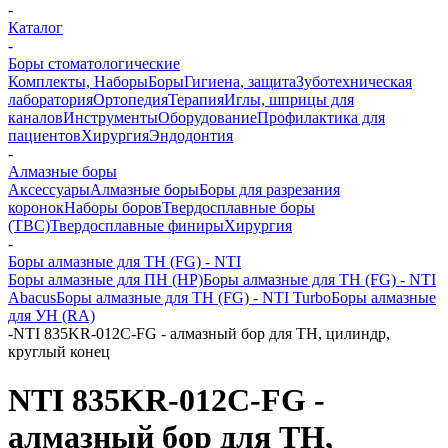
-
Каталог
-
Боры стоматологические
Комплекты, Наборы
Боры
Гигиена, защита
Зуботехническая
лаборатория
Ортопедия
Терапия
Иглы, шприцы для
каналов
Инструменты
Оборудование
Профилактика для
пациентов
Хирургия
Эндодонтия
-
Алмазные боры
Аксессуары
Алмазные боры
Боры для разрезания
коронок
Наборы боров
Твердосплавные боры
(ТВС)
Твердосплавные финиры
Хирургия
-
Боры алмазные для ТН (FG) - NTI
Боры алмазные для ПН (HP)
Боры алмазные для ТН (FG) - NTI
Abacus
Боры алмазные для ТН (FG) - NTI Turbo
Боры алмазные
для УН (RA)
-
NTI 835KR-012C-FG - алмазный бор для ТН, цилиндр,
круглый конец
NTI 835KR-012C-FG -
алмазный бор для ТН,