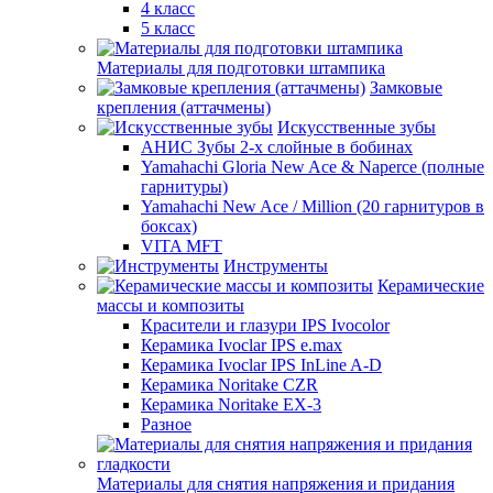
4 класс
5 класс
Материалы для подготовки штампика
Замковые
крепления (аттачмены)
Искусственные зубы
АНИС Зубы 2-х слойные в бобинах
Yamahachi Gloria New Ace & Naperce (полные
гарнитуры)
Yamahachi New Ace / Million (20 гарнитуров в
боксах)
VITA MFT
Инструменты
Керамические
массы и композиты
Красители и глазури IPS Ivocolor
Керамика Ivoclar IPS e.max
Керамика Ivoclar IPS InLine A-D
Керамика Noritake CZR
Керамика Noritake EX-3
Разное
Материалы для снятия напряжения и придания