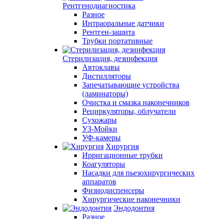
Рентгенодиагностика
Разное
Интраоральные датчики
Рентген-защита
Трубки портативные
Стерилизация, дезинфекция
Автоклавы
Дистилляторы
Запечатывающие устройства
(ламинаторы)
Очистка и смазка наконечников
Рециркуляторы, облучатели
Сухожары
УЗ-Мойки
УФ-камеры
Хирургия
Ирригационные трубки
Коагуляторы
Насадки для пьезохирургических
аппаратов
Физиодиспенсеры
Хирургические наконечники
Эндодонтия
Разное