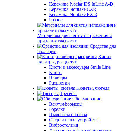
Керамика Ivoclar IPS InLine A-D
Керамика Noritake CZR
Керамика Noritake EX-3
Разное
Материалы для снятия напряжения и
придания гладкости
Средства для
изоляции
Кисти,
палитры, расцветки
Кисти и аксессуары Smile Line
Кисти
Палитры
Расцветки
Кюветы, бюгеля
Трегеры
Оборудование
Вакуумформеры
Горелки
Пылесосы и боксы
Сверлильные устройства
Вибростолики
Устройства для моделирования