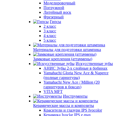
Моделировочный
Погружной
Литейный воск
Фрезерный
Гипсы
2 класс
3 класс
4 класс
5 класс
Материалы для подготовки штампика
Замковые крепления (аттачмены)
Искусственные зубы
АНИС Зубы 2-х слойные в бобинах
Yamahachi Gloria New Ace & Naperce
(полные гарнитуры)
Yamahachi New Ace / Million (20
гарнитуров в боксах)
VITA MFT
Инструменты
Керамические массы и композиты
Красители и глазури IPS Ivocolor
Керамика Ivoclar IPS e.max