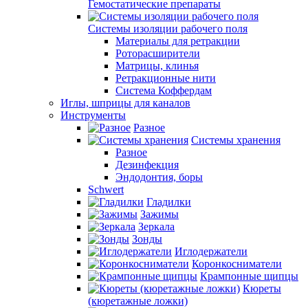
Гемостатические препараты
Системы изоляции рабочего поля
Материалы для ретракции
Роторасширители
Матрицы, клинья
Ретракционные нити
Система Коффердам
Иглы, шприцы для каналов
Инструменты
Разное
Системы хранения
Разное
Дезинфекция
Эндодонтия, боры
Schwert
Гладилки
Зажимы
Зеркала
Зонды
Иглодержатели
Коронкосниматели
Крампонные щипцы
Кюреты
(кюретажные ложки)