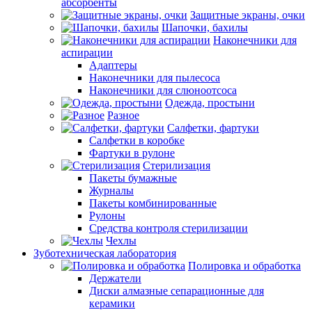
абсорбенты
Защитные экраны, очки
Шапочки, бахилы
Наконечники для
аспирации
Адаптеры
Наконечники для пылесоса
Наконечники для слюноотсоса
Одежда, простыни
Разное
Салфетки, фартуки
Салфетки в коробке
Фартуки в рулоне
Стерилизация
Пакеты бумажные
Журналы
Пакеты комбинированные
Рулоны
Средства контроля стерилизации
Чехлы
Зуботехническая лаборатория
Полировка и обработка
Держатели
Диски алмазные сепарационные для
керамики