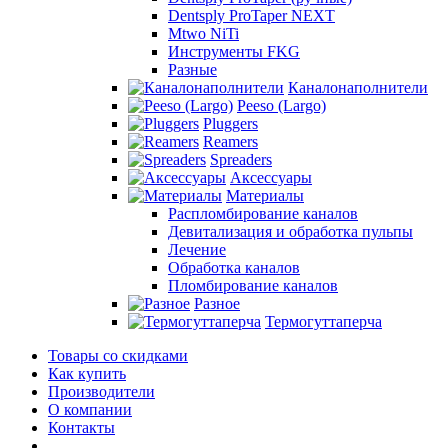
Dentsply ProTaper NEXT
Mtwo NiTi
Инструменты FKG
Разные
Каналонаполнители
Peeso (Largo)
Pluggers
Reamers
Spreaders
Аксессуары
Материалы
Распломбирование каналов
Девитализация и обработка пульпы
Лечение
Обработка каналов
Пломбирование каналов
Разное
Термогуттаперча
Товары со скидками
Как купить
Производители
О компании
Контакты