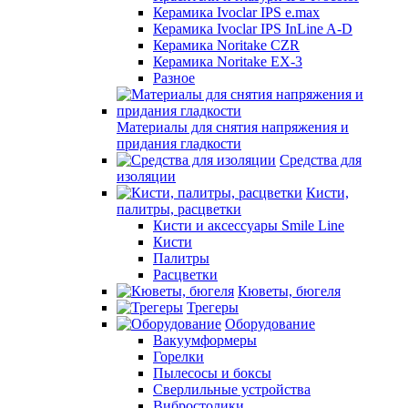
Керамика Ivoclar IPS e.max
Керамика Ivoclar IPS InLine A-D
Керамика Noritake CZR
Керамика Noritake EX-3
Разное
Материалы для снятия напряжения и
придания гладкости
Средства для
изоляции
Кисти,
палитры, расцветки
Кисти и аксессуары Smile Line
Кисти
Палитры
Расцветки
Кюветы, бюгеля
Трегеры
Оборудование
Вакуумформеры
Горелки
Пылесосы и боксы
Сверлильные устройства
Вибростолики