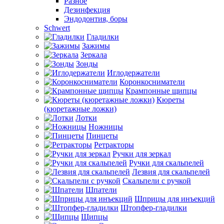
Разное
Дезинфекция
Эндодонтия, боры
Schwert
Гладилки
Зажимы
Зеркала
Зонды
Иглодержатели
Коронкосниматели
Крампонные щипцы
Кюреты
(кюретажные ложки)
Лотки
Ножницы
Пинцеты
Ретракторы
Ручки для зеркал
Ручки для скальпелей
Лезвия для скальпелей
Скальпели с ручкой
Шпатели
Шприцы для инъекций
Штопфер-гладилки
Щипцы