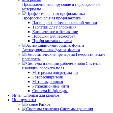
Прокладочно-изолирующие и подкладочные
материалы
Профессиональная профилактика
Пасты для профессиональной чистки
Таблетки для полоскания
Клиническое отбеливание
Порошки для пескоструя
Профилактика кариеса
Артикуляционная бумага, фольга
Гемостатические
препараты
Системы
изоляции рабочего поля
Материалы для ретракции
Роторасширители
Матрицы, клинья
Ретракционные нити
Система Коффердам
Иглы, шприцы для каналов
Инструменты
Разное
Системы хранения