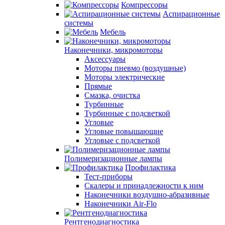
Компрессоры
Аспирационные
системы
Мебель
Наконечники, микромоторы
Аксессуары
Моторы пневмо (воздушные)
Моторы электрические
Прямые
Смазка, очистка
Турбинные
Турбинные с подсветкой
Угловые
Угловые повышающие
Угловые с подсветкой
Полимеризационные лампы
Профилактика
Тест-приборы
Скалеры и принадлежности к ним
Наконечники воздушно-абразивные
Наконечники Air-Flo
Рентгенодиагностика