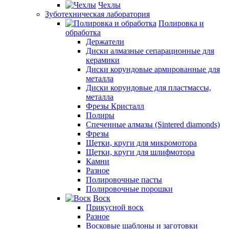
Чехлы
Зуботехническая лаборатория
Полировка и
обработка
Держатели
Диски алмазные сепарационные для
керамики
Диски корундовые армированные для
металла
Диски корундовые для пластмассы,
металла
Фрезы Кристалл
Полиры
Спеченные алмазы (Sintered diamonds)
Фрезы
Щетки, круги для микромотора
Щетки, круги для шлифмотора
Камни
Разное
Полировочные пасты
Полировочные порошки
Воск
Прикусной воск
Разное
Восковые шаблоны и заготовки