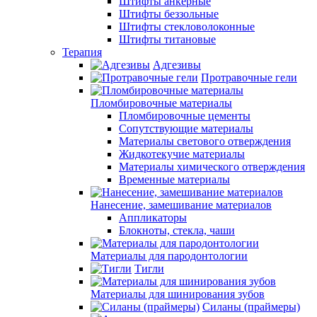
Штифты анкерные
Штифты беззольные
Штифты стекловолоконные
Штифты титановые
Терапия
Адгезивы
Протравочные гели
Пломбировочные материалы
Пломбировочные цементы
Сопутствующие материалы
Материалы светового отверждения
Жидкотекучие материалы
Материалы химического отверждения
Временные материалы
Нанесение, замешивание материалов
Аппликаторы
Блокноты, стекла, чаши
Материалы для пародонтологии
Тигли
Материалы для шинирования зубов
Силаны (праймеры)