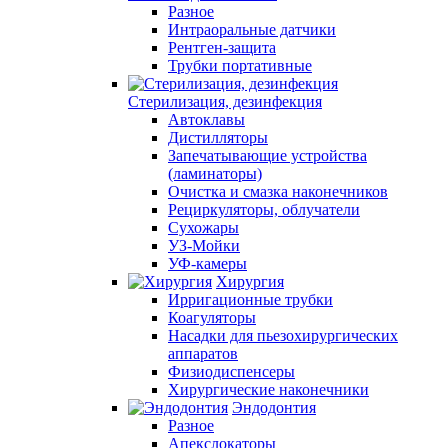
Разное
Интраоральные датчики
Рентген-защита
Трубки портативные
Стерилизация, дезинфекция
Автоклавы
Дистилляторы
Запечатывающие устройства
(ламинаторы)
Очистка и смазка наконечников
Рециркуляторы, облучатели
Сухожары
УЗ-Мойки
УФ-камеры
Хирургия
Ирригационные трубки
Коагуляторы
Насадки для пьезохирургических
аппаратов
Физиодиспенсеры
Хирургические наконечники
Эндодонтия
Разное
Апекслокаторы