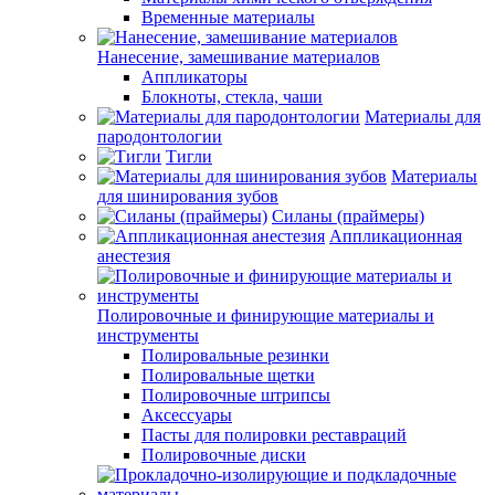
Временные материалы
Нанесение, замешивание материалов
Аппликаторы
Блокноты, стекла, чаши
Материалы для
пародонтологии
Тигли
Материалы
для шинирования зубов
Силаны (праймеры)
Аппликационная
анестезия
Полировочные и финирующие материалы и
инструменты
Полировальные резинки
Полировальные щетки
Полировочные штрипсы
Аксессуары
Пасты для полировки реставраций
Полировочные диски