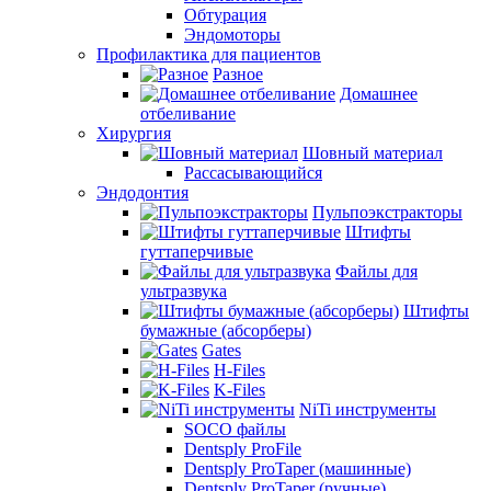
Обтурация
Эндомоторы
Профилактика для пациентов
Разное
Домашнее
отбеливание
Хирургия
Шовный материал
Рассасывающийся
Эндодонтия
Пульпоэкстракторы
Штифты
гуттаперчивые
Файлы для
ультразвука
Штифты
бумажные (абсорберы)
Gates
H-Files
K-Files
NiTi инструменты
SOCO файлы
Dentsply ProFile
Dentsply ProTaper (машинные)
Dentsply ProTaper (ручные)