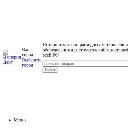
Интернет-магазин расходных материалов и
Ваш
оборудования для стоматологий с доставко
город
всей РФ
Выберите
город
Меню