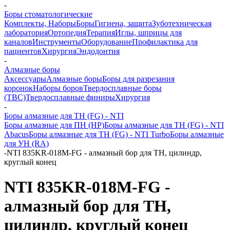
-
Боры стоматологические
Комплекты, Наборы
Боры
Гигиена, защита
Зуботехническая
лаборатория
Ортопедия
Терапия
Иглы, шприцы для
каналов
Инструменты
Оборудование
Профилактика для
пациентов
Хирургия
Эндодонтия
-
Алмазные боры
Аксессуары
Алмазные боры
Боры для разрезания
коронок
Наборы боров
Твердосплавные боры
(ТВС)
Твердосплавные финиры
Хирургия
-
Боры алмазные для ТН (FG) - NTI
Боры алмазные для ПН (HP)
Боры алмазные для ТН (FG) - NTI
Abacus
Боры алмазные для ТН (FG) - NTI Turbo
Боры алмазные
для УН (RA)
-
NTI 835KR-018M-FG - алмазный бор для ТН, цилиндр,
круглый конец
NTI 835KR-018M-FG -
алмазный бор для ТН,
цилиндр, круглый конец