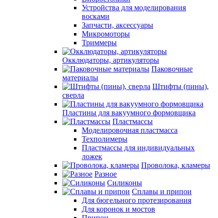
Устройства для моделирования
восками
Запчасти, аксессуары
Микромоторы
Триммеры
Окклюдаторы, артикуляторы
Паковочные
материалы
Штифты (пины),
сверла
Пластины для вакуумного формовщика
Пластмассы
Моделировочная пластмасса
Техполимеры
Пластмассы для индивидуальных
ложек
Проволока, кламеры
Разное
Силиконы
Сплавы и припои
Для бюгельного протезирования
Для коронок и мостов
Припои