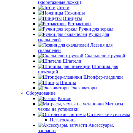
(кюретажные ложки)
Лотки
Ножницы
Пинцеты
Ретракторы
Ручки для зеркал
Ручки для
скальпелей
Лезвия для
скальпелей
Скальпели с ручкой
Шпатели
Шприцы для
инъекций
Штопфер-гладилки
Щипцы
Экскаваторы
Оборудование
Разное
Матрасы,
чехлы на установки
Оптические системы
Негатоскопы
Аксессуары,
запчасти