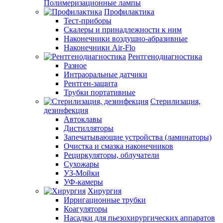
Полимеризационные лампы
Профилактика
Тест-приборы
Скалеры и принадлежности к ним
Наконечники воздушно-абразивные
Наконечники Air-Flo
Рентгенодиагностика
Разное
Интраоральные датчики
Рентген-защита
Трубки портативные
Стерилизация,
дезинфекция
Автоклавы
Дистилляторы
Запечатывающие устройства (ламинаторы)
Очистка и смазка наконечников
Рециркуляторы, облучатели
Сухожары
УЗ-Мойки
УФ-камеры
Хирургия
Ирригационные трубки
Коагуляторы
Насадки для пьезохирургических аппаратов