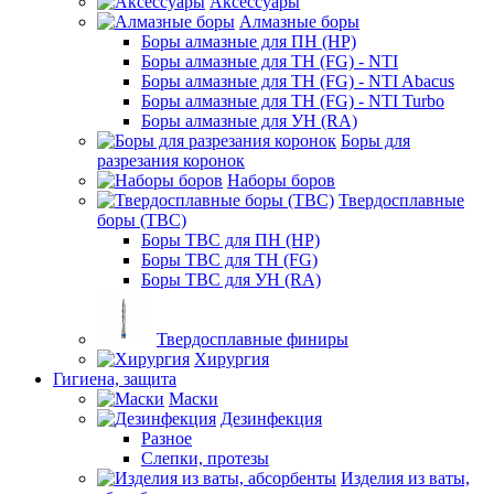
Аксессуары
Алмазные боры
Боры алмазные для ПН (HP)
Боры алмазные для ТН (FG) - NTI
Боры алмазные для ТН (FG) - NTI Abacus
Боры алмазные для ТН (FG) - NTI Turbo
Боры алмазные для УН (RA)
Боры для
разрезания коронок
Наборы боров
Твердосплавные
боры (ТВС)
Боры ТВС для ПН (HP)
Боры ТВС для ТН (FG)
Боры ТВС для УН (RA)
Твердосплавные финиры
Хирургия
Гигиена, защита
Маски
Дезинфекция
Разное
Слепки, протезы
Изделия из ваты,