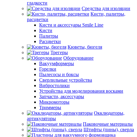
гладкости
Средства для изоляции
Кисти, палитры,
расцветки
Кисти и аксессуары Smile Line
Кисти
Палитры
Расцветки
Кюветы, бюгеля
Трегеры
Оборудование
Вакуумформеры
Горелки
Пылесосы и боксы
Сверлильные устройства
Вибростолики
Устройства для моделирования восками
Запчасти, аксессуары
Микромоторы
Триммеры
Окклюдаторы,
артикуляторы
Паковочные материалы
Штифты (пины), сверла