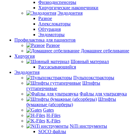
Физиодиспенсеры
Хирургические наконечники
Эндодонтия
Разное
Апекслокаторы
Обтурация
Эндомоторы
Профилактика для пациентов
Разное
Домашнее отбеливание
Хирургия
Шовный материал
Рассасывающийся
Эндодонтия
Пульпоэкстракторы
Штифты
гуттаперчивые
Файлы для ультразвука
Штифты
бумажные (абсорберы)
Gates
H-Files
K-Files
NiTi инструменты
SOCO файлы