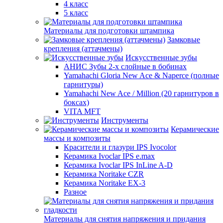
4 класс
5 класс
Материалы для подготовки штампика
Замковые
крепления (аттачмены)
Искусственные зубы
АНИС Зубы 2-х слойные в бобинах
Yamahachi Gloria New Ace & Naperce (полные
гарнитуры)
Yamahachi New Ace / Million (20 гарнитуров в
боксах)
VITA MFT
Инструменты
Керамические
массы и композиты
Красители и глазури IPS Ivocolor
Керамика Ivoclar IPS e.max
Керамика Ivoclar IPS InLine A-D
Керамика Noritake CZR
Керамика Noritake EX-3
Разное
Материалы для снятия напряжения и придания