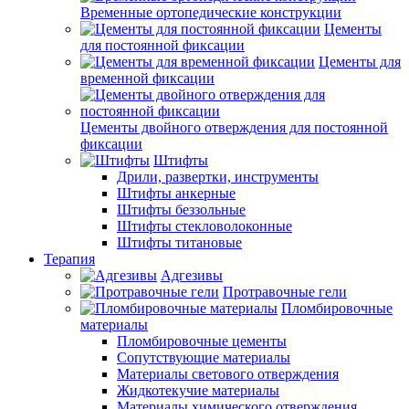
Временные ортопедические конструкции
Цементы
для постоянной фиксации
Цементы для
временной фиксации
Цементы двойного отверждения для постоянной
фиксации
Штифты
Дрили, развертки, инструменты
Штифты анкерные
Штифты беззольные
Штифты стекловолоконные
Штифты титановые
Терапия
Адгезивы
Протравочные гели
Пломбировочные
материалы
Пломбировочные цементы
Сопутствующие материалы
Материалы светового отверждения
Жидкотекучие материалы
Материалы химического отверждения