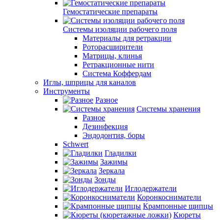
Гемостатические препараты
Системы изоляции рабочего поля
Материалы для ретракции
Роторасширители
Матрицы, клинья
Ретракционные нити
Система Коффердам
Иглы, шприцы для каналов
Инструменты
Разное
Системы хранения
Разное
Дезинфекция
Эндодонтия, боры
Schwert
Гладилки
Зажимы
Зеркала
Зонды
Иглодержатели
Коронкосниматели
Крампонные щипцы
Кюреты