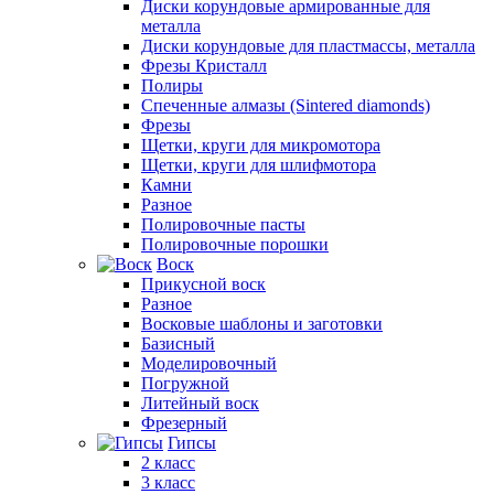
Диски корундовые армированные для
металла
Диски корундовые для пластмассы, металла
Фрезы Кристалл
Полиры
Спеченные алмазы (Sintered diamonds)
Фрезы
Щетки, круги для микромотора
Щетки, круги для шлифмотора
Камни
Разное
Полировочные пасты
Полировочные порошки
Воск
Прикусной воск
Разное
Восковые шаблоны и заготовки
Базисный
Моделировочный
Погружной
Литейный воск
Фрезерный
Гипсы
2 класс
3 класс