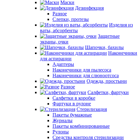
Маски
Дезинфекция
Разное
Слепки, протезы
Изделия из
ваты, абсорбенты
Защитные
экраны, очки
Шапочки, бахилы
Наконечники
для аспирации
Адаптеры
Наконечники для пылесоса
Наконечники для слюноотсоса
Одежда, простыни
Разное
Салфетки, фартуки
Салфетки в коробке
Фартуки в рулоне
Стерилизация
Пакеты бумажные
Журналы
Пакеты комбинированные
Рулоны
Средства контроля стерилизации