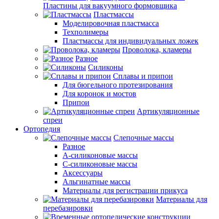
Пластины для вакуумного формовщика
Пластмассы
Моделировочная пластмасса
Техполимеры
Пластмассы для индивидуальных ложек
Проволока, кламеры
Разное
Силиконы
Сплавы и припои
Для бюгельного протезирования
Для коронок и мостов
Припои
Артикуляционные
спреи
Ортопедия
Слепочные массы
Разное
А-силиконовые массы
С-силиконовые массы
Аксессуары
Альгинатные массы
Материалы для регистрации прикуса
Материалы для
перебазировки