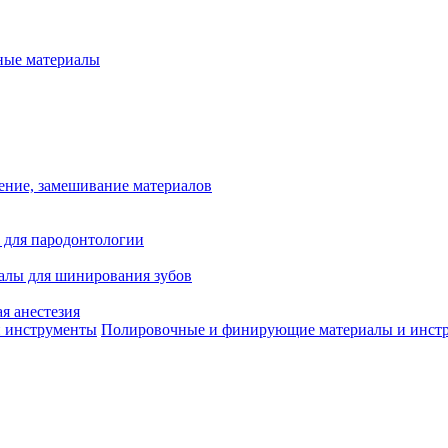
ые материалы
ение, замешивание материалов
 для пародонтологии
алы для шинирования зубов
я анестезия
Полировочные и финирующие материалы и инст