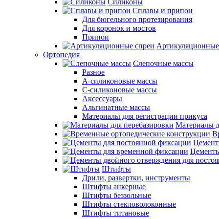
Силиконы
Сплавы и припои
Для бюгельного протезирования
Для коронок и мостов
Припои
Артикуляционные
Ортопедия
Слепочные массы
Разное
А-силиконовые массы
С-силиконовые массы
Аксессуары
Альгинатные массы
Материалы для регистрации прикуса
Материалы д
В
Цемент
Цементы
Штифты
Дрили, развертки, инструменты
Штифты анкерные
Штифты беззольные
Штифты стекловолоконные
Штифты титановые