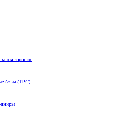
s
езания коронок
ые боры (ТВС)
финиры