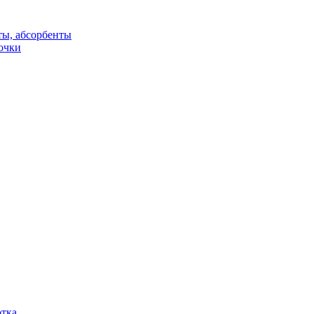
ты, абсорбенты
очки
отка