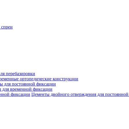
 спреи
ля перебазировки
ременные ортопедические конструкции
ы для постоянной фиксации
 для временной фиксации
Цементы двойного отверждения для постоянной