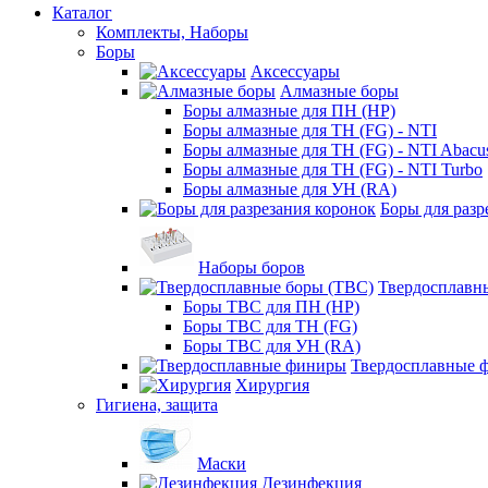
Каталог
Комплекты, Наборы
Боры
Аксессуары
Алмазные боры
Боры алмазные для ПН (HP)
Боры алмазные для ТН (FG) - NTI
Боры алмазные для ТН (FG) - NTI Abacu
Боры алмазные для ТН (FG) - NTI Turbo
Боры алмазные для УН (RA)
Боры для разр
Наборы боров
Твердосплавн
Боры ТВС для ПН (HP)
Боры ТВС для ТН (FG)
Боры ТВС для УН (RA)
Твердосплавные 
Хирургия
Гигиена, защита
Маски
Дезинфекция