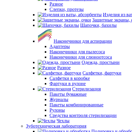
Разное
Слепки, протезы
Изделия из ва
Защитные экраны, 
Шапочки, бахилы
Наконечники для аспирации
Адаптеры
Наконечники для пылесоса
Наконечники для слюноотсоса
Одежда, простыни
Разное
Салфетки, фартуки
Салфетки в коробке
Фартуки в рулоне
Стерилизация
Пакеты бумажные
Журналы
Пакеты комбинированные
Рулоны
Средства контроля стерилизации
Чехлы
Зуботехническая лаборатория
Полировка и обраб