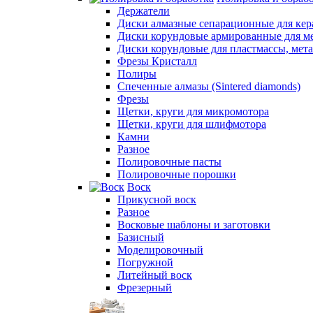
Держатели
Диски алмазные сепарационные для ке
Диски корундовые армированные для м
Диски корундовые для пластмассы, мет
Фрезы Кристалл
Полиры
Спеченные алмазы (Sintered diamonds)
Фрезы
Щетки, круги для микромотора
Щетки, круги для шлифмотора
Камни
Разное
Полировочные пасты
Полировочные порошки
Воск
Прикусной воск
Разное
Восковые шаблоны и заготовки
Базисный
Моделировочный
Погружной
Литейный воск
Фрезерный