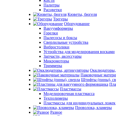
Кисти
Палитры
Расцветки
Кюветы, бюгеля
Трегеры
Оборудование
Вакуумформеры
Горелки
Пылесосы и боксы
Сверлильные устройства
Вибростолики
Устройства для моделирования восками
Запчасти, аксессуары
Микромоторы
Триммеры
Окклюдаторы,
Паковочные матер
Штифты (пины), св
Пла
Пластмассы
Моделировочная пластмасса
Техполимеры
Пластмассы для индивидуальных ложек
Проволока, кламеры
Разное