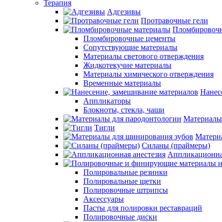
Терапия
Адгезивы
Протравочные гели
Пломбировочн
Пломбировочные цементы
Сопутствующие материалы
Материалы светового отверждения
Жидкотекучие материалы
Материалы химического отверждения
Временные материалы
Нанес
Аппликаторы
Блокноты, стекла, чаши
Материалы
Тигли
Матери
Силаны (праймеры)
Аппликационна
Полировальные резинки
Полировальные щетки
Полировочные штрипсы
Аксессуары
Пасты для полировки реставраций
Полировочные диски