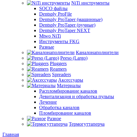
NiTi инструменты
SOCO файлы
Dentsply ProFile
Dentsply ProTaper (машинные)
Dentsply ProTaper (ручные)
Dentsply ProTaper NEXT
Mtwo NiTi
Инструменты FKG
Разные
Каналонаполнители
Peeso (Largo)
Pluggers
Reamers
Spreaders
Аксессуары
Материалы
Распломбирование каналов
Девитализация и обработка пульпы
Лечение
Обработка каналов
Пломбирование каналов
Разное
Термогуттаперча
Главная