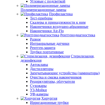
Угловые с подсветкой
Полимеризационные лампы
Профилактика
Тест-приборы
Скалеры и принадлежности к ним
Наконечники воздушно-абразивные
Наконечники Air-Flo
Рентгенодиагностика
Разное
Интраоральные датчики
Рентген-защита
Трубки портативные
Стерилизация,
дезинфекция
Автоклавы
Дистилляторы
Запечатывающие устройства (ламинаторы)
Очистка и смазка наконечников
Рециркуляторы, облучатели
Сухожары
УЗ-Мойки
УФ-камеры
Хирургия
Ирригационные трубки