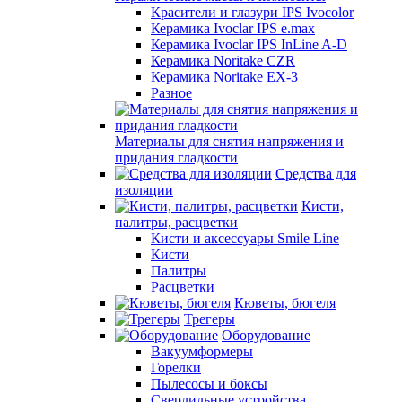
Красители и глазури IPS Ivocolor
Керамика Ivoclar IPS e.max
Керамика Ivoclar IPS InLine A-D
Керамика Noritake CZR
Керамика Noritake EX-3
Разное
Материалы для снятия напряжения и
придания гладкости
Средства для
изоляции
Кисти,
палитры, расцветки
Кисти и аксессуары Smile Line
Кисти
Палитры
Расцветки
Кюветы, бюгеля
Трегеры
Оборудование
Вакуумформеры
Горелки
Пылесосы и боксы
Сверлильные устройства