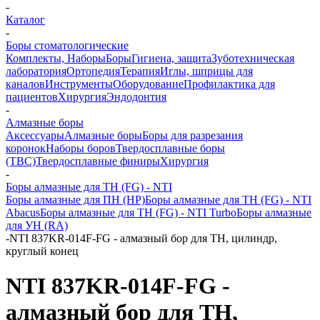
-
Каталог
-
Боры стоматологические
Комплекты, Наборы
Боры
Гигиена, защита
Зуботехническая
лаборатория
Ортопедия
Терапия
Иглы, шприцы для
каналов
Инструменты
Оборудование
Профилактика для
пациентов
Хирургия
Эндодонтия
-
Алмазные боры
Аксессуары
Алмазные боры
Боры для разрезания
коронок
Наборы боров
Твердосплавные боры
(ТВС)
Твердосплавные финиры
Хирургия
-
Боры алмазные для ТН (FG) - NTI
Боры алмазные для ПН (HP)
Боры алмазные для ТН (FG) - NTI
Abacus
Боры алмазные для ТН (FG) - NTI Turbo
Боры алмазные
для УН (RA)
-
NTI 837KR-014F-FG - алмазный бор для ТН, цилиндр,
круглый конец
NTI 837KR-014F-FG -
алмазный бор для ТН,