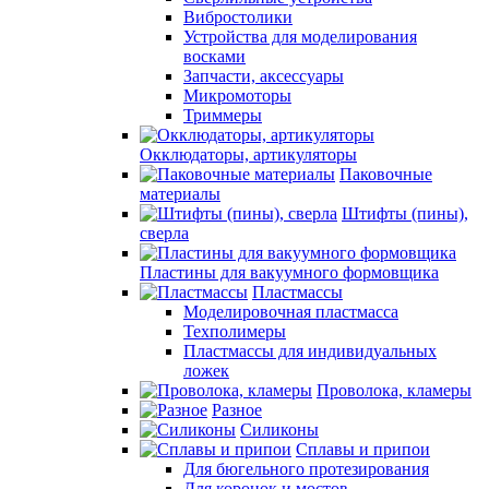
Вибростолики
Устройства для моделирования
восками
Запчасти, аксессуары
Микромоторы
Триммеры
Окклюдаторы, артикуляторы
Паковочные
материалы
Штифты (пины),
сверла
Пластины для вакуумного формовщика
Пластмассы
Моделировочная пластмасса
Техполимеры
Пластмассы для индивидуальных
ложек
Проволока, кламеры
Разное
Силиконы
Сплавы и припои
Для бюгельного протезирования
Для коронок и мостов