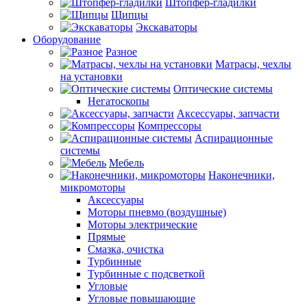
Штопфер-гладилки
Щипцы
Экскаваторы
Оборудование
Разное
Матрасы, чехлы
на установки
Оптические системы
Негатоскопы
Аксессуары, запчасти
Компрессоры
Аспирационные
системы
Мебель
Наконечники,
микромоторы
Аксессуары
Моторы пневмо (воздушные)
Моторы электрические
Прямые
Смазка, очистка
Турбинные
Турбинные с подсветкой
Угловые
Угловые повышающие