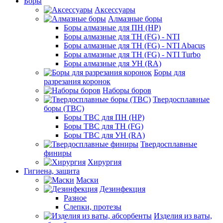
Боры
Аксессуары
Алмазные боры
Боры алмазные для ПН (HP)
Боры алмазные для ТН (FG) - NTI
Боры алмазные для ТН (FG) - NTI Abacus
Боры алмазные для ТН (FG) - NTI Turbo
Боры алмазные для УН (RA)
Боры для
разрезания коронок
Наборы боров
Твердосплавные
боры (ТВС)
Боры ТВС для ПН (HP)
Боры ТВС для ТН (FG)
Боры ТВС для УН (RA)
Твердосплавные
финиры
Хирургия
Гигиена, защита
Маски
Дезинфекция
Разное
Слепки, протезы
Изделия из ваты,