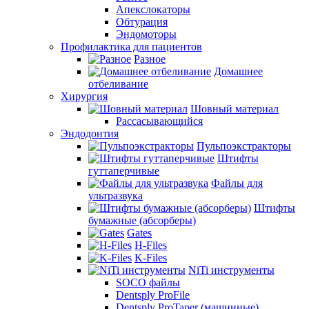
Апекслокаторы
Обтурация
Эндомоторы
Профилактика для пациентов
Разное
Домашнее
отбеливание
Хирургия
Шовный материал
Рассасывающийся
Эндодонтия
Пульпоэкстракторы
Штифты
гуттаперчивые
Файлы для
ультразвука
Штифты
бумажные (абсорберы)
Gates
H-Files
K-Files
NiTi инструменты
SOCO файлы
Dentsply ProFile
Dentsply ProTaper (машинные)