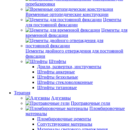
перебазировки
Временные ортопедические конструкции
Цементы
для постоянной фиксации
Цементы для
временной фиксации
Цементы двойного отверждения для постоянной
фиксации
Штифты
Дрили, развертки, инструменты
Штифты анкерные
Штифты беззольные
Штифты стекловолоконные
Штифты титановые
Терапия
Адгезивы
Протравочные гели
Пломбировочные
материалы
Пломбировочные цементы
Сопутствующие материалы
Материалы светового отверждения