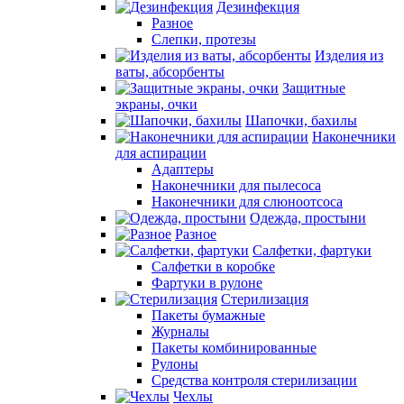
Дезинфекция
Разное
Слепки, протезы
Изделия из
ваты, абсорбенты
Защитные
экраны, очки
Шапочки, бахилы
Наконечники
для аспирации
Адаптеры
Наконечники для пылесоса
Наконечники для слюноотсоса
Одежда, простыни
Разное
Салфетки, фартуки
Салфетки в коробке
Фартуки в рулоне
Стерилизация
Пакеты бумажные
Журналы
Пакеты комбинированные
Рулоны
Средства контроля стерилизации
Чехлы