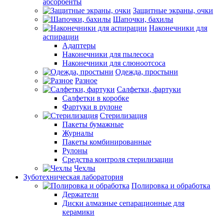
абсорбенты
Защитные экраны, очки
Шапочки, бахилы
Наконечники для
аспирации
Адаптеры
Наконечники для пылесоса
Наконечники для слюноотсоса
Одежда, простыни
Разное
Салфетки, фартуки
Салфетки в коробке
Фартуки в рулоне
Стерилизация
Пакеты бумажные
Журналы
Пакеты комбинированные
Рулоны
Средства контроля стерилизации
Чехлы
Зуботехническая лаборатория
Полировка и обработка
Держатели
Диски алмазные сепарационные для
керамики