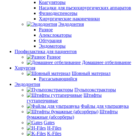
Коагуляторы
Насадки для пьезохирургических аппаратов
Физиодиспенсеры
Хирургические наконечники
Эндодонтия
Разное
Апекслокаторы
Обтурация
Эндомоторы
Профилактика для пациентов
Разное
Домашнее отбеливание
Хирургия
Шовный материал
Рассасывающийся
Эндодонтия
Пульпоэкстракторы
Штифты
гуттаперчивые
Файлы для ультразвука
Штифты
бумажные (абсорберы)
Gates
H-Files
K-Files