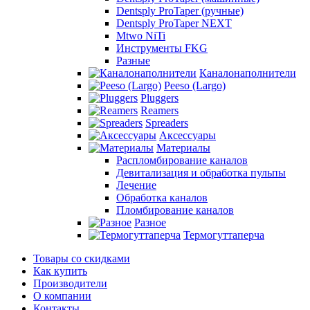
Dentsply ProTaper (ручные)
Dentsply ProTaper NEXT
Mtwo NiTi
Инструменты FKG
Разные
Каналонаполнители
Peeso (Largo)
Pluggers
Reamers
Spreaders
Аксессуары
Материалы
Распломбирование каналов
Девитализация и обработка пульпы
Лечение
Обработка каналов
Пломбирование каналов
Разное
Термогуттаперча
Товары со скидками
Как купить
Производители
О компании
Контакты