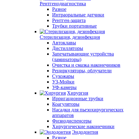
Рентгенодиагностика
Разное
Интраоральные датчики
Рентген-защита
Трубки портативные
Стерилизация, дезинфекция
Автоклавы
Дистилляторы
Запечатывающие устройства
(ламинаторы)
Очистка и смазка наконечников
Рециркуляторы, облучатели
Сухожары
УЗ-Мойки
УФ-камеры
Хирургия
Ирригационные трубки
Коагуляторы
Насадки для пьезохирургических
аппаратов
Физиодиспенсеры
Хирургические наконечники
Эндодонтия
Разное