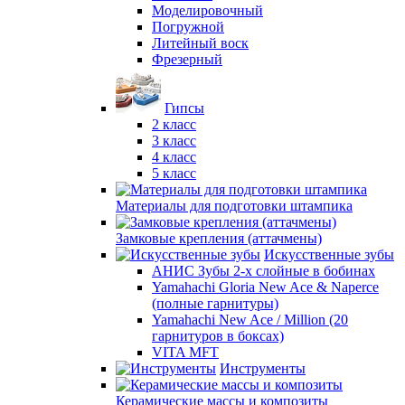
Моделировочный
Погружной
Литейный воск
Фрезерный
Гипсы
2 класс
3 класс
4 класс
5 класс
Материалы для подготовки штампика
Замковые крепления (аттачмены)
Искусственные зубы
АНИС Зубы 2-х слойные в бобинах
Yamahachi Gloria New Ace & Naperce
(полные гарнитуры)
Yamahachi New Ace / Million (20
гарнитуров в боксах)
VITA MFT
Инструменты
Керамические массы и композиты