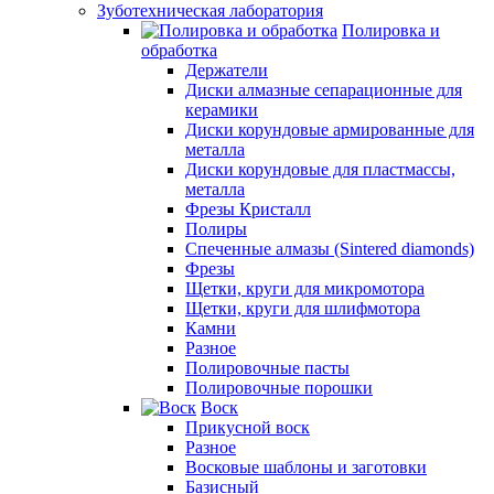
Зуботехническая лаборатория
Полировка и
обработка
Держатели
Диски алмазные сепарационные для
керамики
Диски корундовые армированные для
металла
Диски корундовые для пластмассы,
металла
Фрезы Кристалл
Полиры
Спеченные алмазы (Sintered diamonds)
Фрезы
Щетки, круги для микромотора
Щетки, круги для шлифмотора
Камни
Разное
Полировочные пасты
Полировочные порошки
Воск
Прикусной воск
Разное
Восковые шаблоны и заготовки
Базисный