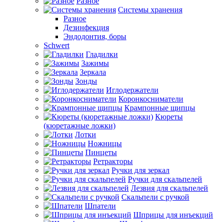
Разное
Системы хранения
Разное
Дезинфекция
Эндодонтия, боры
Schwert
Гладилки
Зажимы
Зеркала
Зонды
Иглодержатели
Коронкосниматели
Крампонные щипцы
Кюреты
(кюретажные ложки)
Лотки
Ножницы
Пинцеты
Ретракторы
Ручки для зеркал
Ручки для скальпелей
Лезвия для скальпелей
Скальпели с ручкой
Шпатели
Шприцы для инъекций