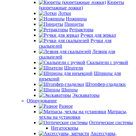
Кюреты
(кюретажные ложки)
Лотки
Ножницы
Пинцеты
Ретракторы
Ручки для зеркал
Ручки для
скальпелей
Лезвия для
скальпелей
Скальпели с ручкой
Шпатели
Шприцы для
инъекций
Штопфер-гладилки
Щипцы
Экскаваторы
Оборудование
Разное
Матрасы,
чехлы на установки
Оптические системы
Негатоскопы
Аксессуары,