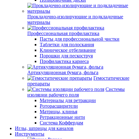
Прокладочно-изолирующие и подкладочные
материалы
Профессиональная профилактика
Пасты для профессиональной чистки
Таблетки для полоскания
Клиническое отбеливание
Порошки для пескоструя
Профилактика кариеса
Артикуляционная бумага, фольга
Гемостатические
препараты
Системы
изоляции рабочего поля
Материалы для ретракции
Роторасширители
Матрицы, клинья
Ретракционные нити
Система Коффердам
Иглы, шприцы для каналов
Инструменты