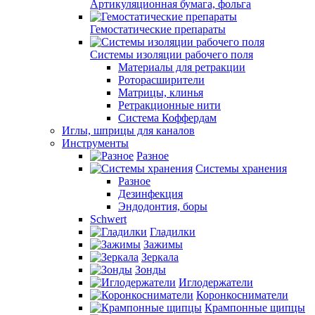
Артикуляционная бумага, фольга
Гемостатические препараты
Системы изоляции рабочего поля
Материалы для ретракции
Роторасширители
Матрицы, клинья
Ретракционные нити
Система Коффердам
Иглы, шприцы для каналов
Инструменты
Разное
Системы хранения
Разное
Дезинфекция
Эндодонтия, боры
Schwert
Гладилки
Зажимы
Зеркала
Зонды
Иглодержатели
Коронкосниматели
Крампонные щипцы