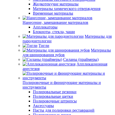
Жидкотекучие материалы
Материалы химического отверждения
Временные материалы
Нанесение, замешивание материалов
Аппликаторы
Блокноты, стекла, чаши
Материалы для
пародонтологии
Тигли
Материалы
для шинирования зубов
Силаны (праймеры)
Аппликационная
анестезия
Полировочные и финирующие материалы и
инструменты
Полировальные резинки
Полировальные щетки
Полировочные штрипсы
Аксессуары
Пасты для полировки реставраций
Полировочные диски