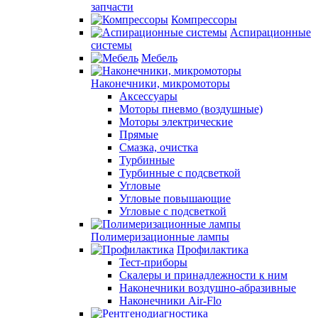
запчасти
Компрессоры
Аспирационные
системы
Мебель
Наконечники, микромоторы
Аксессуары
Моторы пневмо (воздушные)
Моторы электрические
Прямые
Смазка, очистка
Турбинные
Турбинные с подсветкой
Угловые
Угловые повышающие
Угловые с подсветкой
Полимеризационные лампы
Профилактика
Тест-приборы
Скалеры и принадлежности к ним
Наконечники воздушно-абразивные
Наконечники Air-Flo