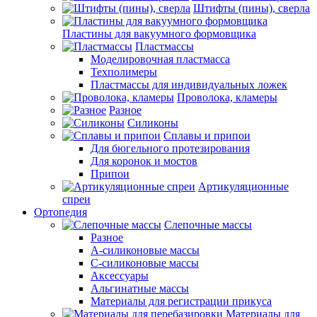
Штифты (пины), сверла
Пластины для вакуумного формовщика
Пластмассы
Моделировочная пластмасса
Техполимеры
Пластмассы для индивидуальных ложек
Проволока, кламеры
Разное
Силиконы
Сплавы и припои
Для бюгельного протезирования
Для коронок и мостов
Припои
Артикуляционные
спреи
Ортопедия
Слепочные массы
Разное
А-силиконовые массы
С-силиконовые массы
Аксессуары
Альгинатные массы
Материалы для регистрации прикуса
Материалы для