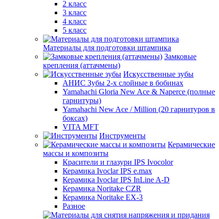
2 класс
3 класс
4 класс
5 класс
Материалы для подготовки штампика
Замковые
крепления (аттачмены)
Искусственные зубы
АНИС Зубы 2-х слойные в бобинах
Yamahachi Gloria New Ace & Naperce (полные
гарнитуры)
Yamahachi New Ace / Million (20 гарнитуров в
боксах)
VITA MFT
Инструменты
Керамические
массы и композиты
Красители и глазури IPS Ivocolor
Керамика Ivoclar IPS e.max
Керамика Ivoclar IPS InLine A-D
Керамика Noritake CZR
Керамика Noritake EX-3
Разное