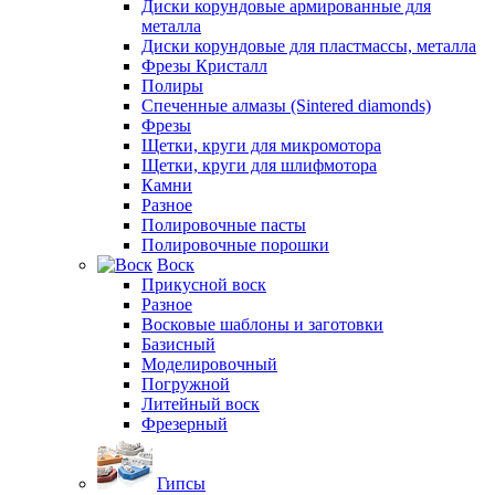
Диски корундовые армированные для
металла
Диски корундовые для пластмассы, металла
Фрезы Кристалл
Полиры
Спеченные алмазы (Sintered diamonds)
Фрезы
Щетки, круги для микромотора
Щетки, круги для шлифмотора
Камни
Разное
Полировочные пасты
Полировочные порошки
Воск
Прикусной воск
Разное
Восковые шаблоны и заготовки
Базисный
Моделировочный
Погружной
Литейный воск
Фрезерный
Гипсы