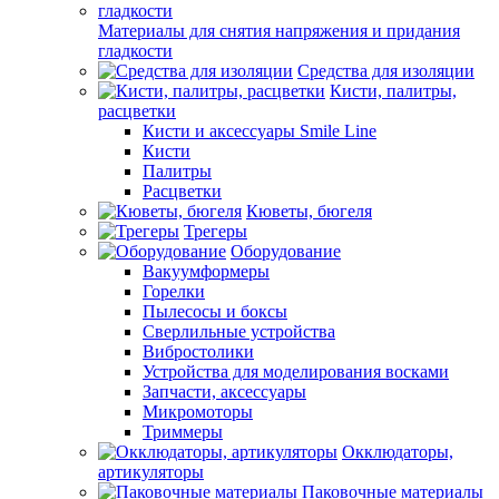
Материалы для снятия напряжения и придания
гладкости
Средства для изоляции
Кисти, палитры,
расцветки
Кисти и аксессуары Smile Line
Кисти
Палитры
Расцветки
Кюветы, бюгеля
Трегеры
Оборудование
Вакуумформеры
Горелки
Пылесосы и боксы
Сверлильные устройства
Вибростолики
Устройства для моделирования восками
Запчасти, аксессуары
Микромоторы
Триммеры
Окклюдаторы,
артикуляторы
Паковочные материалы