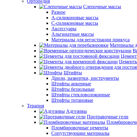
Ортопедия
Слепочные массы
Разное
А-силиконовые массы
С-силиконовые массы
Аксессуары
Альгинатные массы
Материалы для регистрации прикуса
Материалы д
В
Цемент
Цементы
Штифты
Дрили, развертки, инструменты
Штифты анкерные
Штифты беззольные
Штифты стекловолоконные
Штифты титановые
Терапия
Адгезивы
Протравочные гели
Пломбировочн
Пломбировочные цементы
Сопутствующие материалы