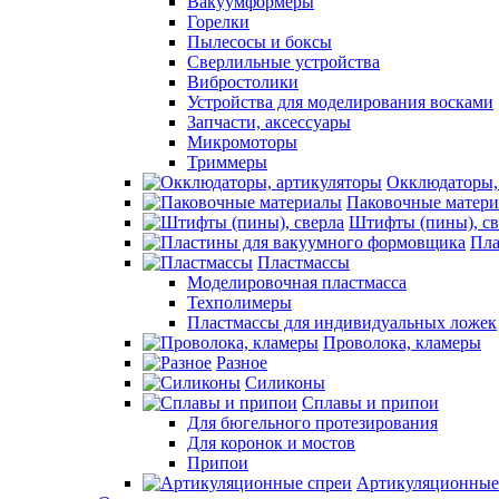
Вакуумформеры
Горелки
Пылесосы и боксы
Сверлильные устройства
Вибростолики
Устройства для моделирования восками
Запчасти, аксессуары
Микромоторы
Триммеры
Окклюдаторы,
Паковочные матер
Штифты (пины), св
Пла
Пластмассы
Моделировочная пластмасса
Техполимеры
Пластмассы для индивидуальных ложек
Проволока, кламеры
Разное
Силиконы
Сплавы и припои
Для бюгельного протезирования
Для коронок и мостов
Припои
Артикуляционные