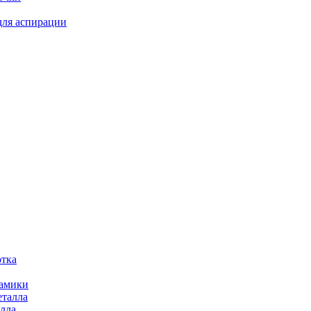
для аспирации
отка
рамики
еталла
алла