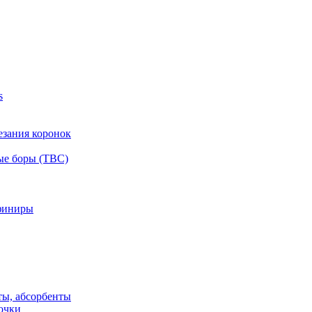
s
езания коронок
ые боры (ТВС)
финиры
ты, абсорбенты
очки