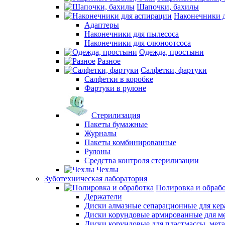
Шапочки, бахилы
Наконечники 
Адаптеры
Наконечники для пылесоса
Наконечники для слюноотсоса
Одежда, простыни
Разное
Салфетки, фартуки
Салфетки в коробке
Фартуки в рулоне
Стерилизация
Пакеты бумажные
Журналы
Пакеты комбинированные
Рулоны
Средства контроля стерилизации
Чехлы
Зуботехническая лаборатория
Полировка и обраб
Держатели
Диски алмазные сепарационные для ке
Диски корундовые армированные для м
Диски корундовые для пластмассы, мет