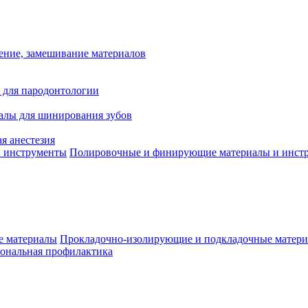
ение, замешивание материалов
 для пародонтологии
алы для шинирования зубов
я анестезия
Полировочные и финирующие материалы и инст
Прокладочно-изолирующие и подкладочные матер
ональная профилактика