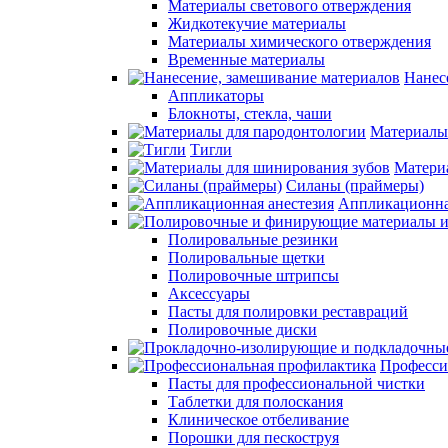
Материалы светового отверждения
Жидкотекучие материалы
Материалы химического отверждения
Временные материалы
Нанес
Аппликаторы
Блокноты, стекла, чаши
Материалы
Тигли
Матери
Силаны (праймеры)
Аппликационна
Полировальные резинки
Полировальные щетки
Полировочные штрипсы
Аксессуары
Пасты для полировки реставраций
Полировочные диски
Професси
Пасты для профессиональной чистки
Таблетки для полоскания
Клиническое отбеливание
Порошки для пескоструя