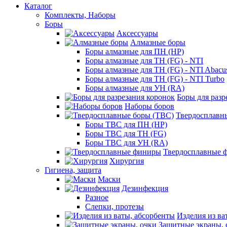
Каталог
Комплекты, Наборы
Боры
Аксессуары
Алмазные боры
Боры алмазные для ПН (HP)
Боры алмазные для ТН (FG) - NTI
Боры алмазные для ТН (FG) - NTI Abacu
Боры алмазные для ТН (FG) - NTI Turbo
Боры алмазные для УН (RA)
Боры для разр
Наборы боров
Твердосплавн
Боры ТВС для ПН (HP)
Боры ТВС для ТН (FG)
Боры ТВС для УН (RA)
Твердосплавные 
Хирургия
Гигиена, защита
Маски
Дезинфекция
Разное
Слепки, протезы
Изделия из ва
Защитные экраны, 