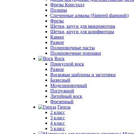
Фрезы Кристалл
Полиры
Спеченные алмазы (Sintered diamonds)
Фрезы
Щетки, круги для микромотора
Щетки, круги для шлифмотора
Камни
Разное
Полировочные пасты
Полировочные порошки
Воск
Прикусной воск
Разное
Восковые шаблоны и заготовки
Базисный
Моделировочный
Погружной
Литейный воск
Фрезерный
Гипсы
2 класс
3 класс
4 класс
5 класс
Мате