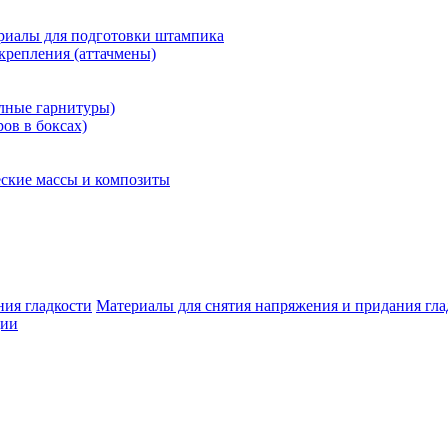
риалы для подготовки штампика
крепления (аттачмены)
олные гарнитуры)
ров в боксах)
ские массы и композиты
Материалы для снятия напряжения и придания гла
ции