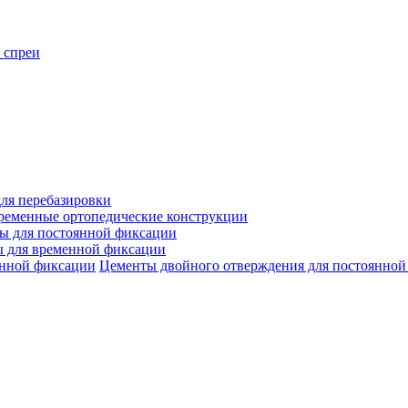
 спреи
ля перебазировки
ременные ортопедические конструкции
ы для постоянной фиксации
 для временной фиксации
Цементы двойного отверждения для постоянной