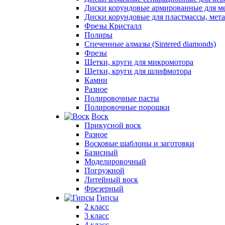
Диски корундовые армированные для м
Диски корундовые для пластмассы, мет
Фрезы Кристалл
Полиры
Спеченные алмазы (Sintered diamonds)
Фрезы
Щетки, круги для микромотора
Щетки, круги для шлифмотора
Камни
Разное
Полировочные пасты
Полировочные порошки
Воск
Прикусной воск
Разное
Восковые шаблоны и заготовки
Базисный
Моделировочный
Погружной
Литейный воск
Фрезерный
Гипсы
2 класс
3 класс
4 класс