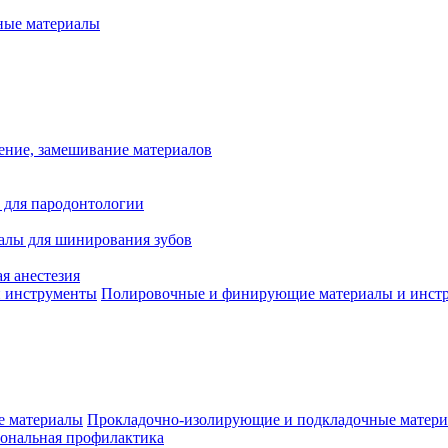
ые материалы
ение, замешивание материалов
 для пародонтологии
алы для шинирования зубов
я анестезия
Полировочные и финирующие материалы и инст
Прокладочно-изолирующие и подкладочные матер
ональная профилактика