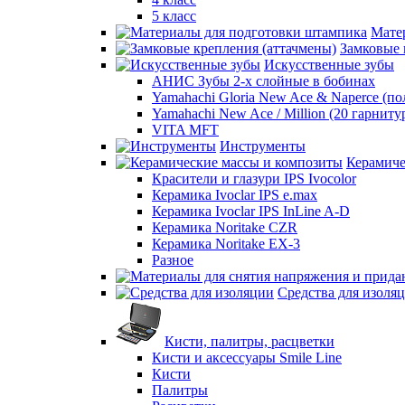
5 класс
Мате
Замковые 
Искусственные зубы
АНИС Зубы 2-х слойные в бобинах
Yamahachi Gloria New Ace & Naperce (п
Yamahachi New Ace / Million (20 гарниту
VITA MFT
Инструменты
Керамиче
Красители и глазури IPS Ivocolor
Керамика Ivoclar IPS e.max
Керамика Ivoclar IPS InLine A-D
Керамика Noritake CZR
Керамика Noritake EX-3
Разное
Средства для изоля
Кисти, палитры, расцветки
Кисти и аксессуары Smile Line
Кисти
Палитры