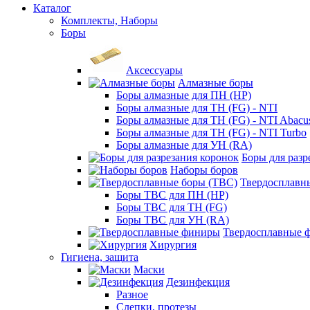
Каталог
Комплекты, Наборы
Боры
Аксессуары
Алмазные боры
Боры алмазные для ПН (HP)
Боры алмазные для ТН (FG) - NTI
Боры алмазные для ТН (FG) - NTI Abacu
Боры алмазные для ТН (FG) - NTI Turbo
Боры алмазные для УН (RA)
Боры для разр
Наборы боров
Твердосплавн
Боры ТВС для ПН (HP)
Боры ТВС для ТН (FG)
Боры ТВС для УН (RA)
Твердосплавные 
Хирургия
Гигиена, защита
Маски
Дезинфекция
Разное
Слепки, протезы