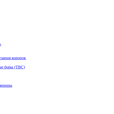
s
езания коронок
ые боры (ТВС)
финиры