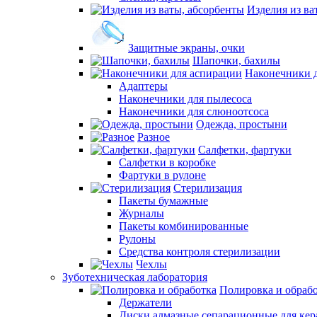
Изделия из ва
Защитные экраны, очки
Шапочки, бахилы
Наконечники 
Адаптеры
Наконечники для пылесоса
Наконечники для слюноотсоса
Одежда, простыни
Разное
Салфетки, фартуки
Салфетки в коробке
Фартуки в рулоне
Стерилизация
Пакеты бумажные
Журналы
Пакеты комбинированные
Рулоны
Средства контроля стерилизации
Чехлы
Зуботехническая лаборатория
Полировка и обраб
Держатели
Диски алмазные сепарационные для ке