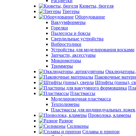
Расцветки
Кюветы, бюгеля
Трегеры
Оборудование
Вакуумформеры
Горелки
Пылесосы и боксы
Сверлильные устройства
Вибростолики
Устройства для моделирования восками
Запчасти, аксессуары
Микромоторы
Триммеры
Окклюдаторы,
Паковочные матер
Штифты (пины), св
Пла
Пластмассы
Моделировочная пластмасса
Техполимеры
Пластмассы для индивидуальных ложек
Проволока, кламеры
Разное
Силиконы
Сплавы и припои