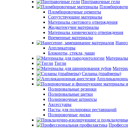
Протравочные гели
Пломбировочн
Пломбировочные цементы
Сопутствующие материалы
Материалы светового отверждения
Жидкотекучие материалы
Материалы химического отверждения
Временные материалы
Нанес
Аппликаторы
Блокноты, стекла, чаши
Материалы
Тигли
Матери
Силаны (праймеры)
Аппликационна
Полировальные резинки
Полировальные щетки
Полировочные штрипсы
Аксессуары
Пасты для полировки реставраций
Полировочные диски
Професси