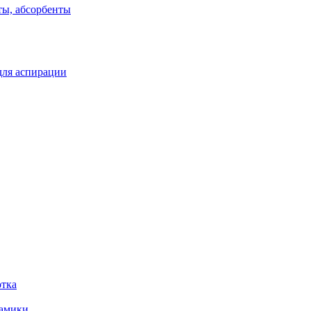
ты, абсорбенты
для аспирации
отка
рамики