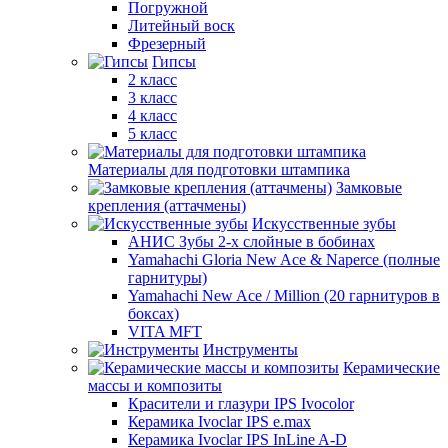
Погружной
Литейный воск
Фрезерный
Гипсы
2 класс
3 класс
4 класс
5 класс
Материалы для подготовки штампика
Замковые
крепления (аттачмены)
Искусственные зубы
АНИС Зубы 2-х слойные в бобинах
Yamahachi Gloria New Ace & Naperce (полные
гарнитуры)
Yamahachi New Ace / Million (20 гарнитуров в
боксах)
VITA MFT
Инструменты
Керамические
массы и композиты
Красители и глазури IPS Ivocolor
Керамика Ivoclar IPS e.max
Керамика Ivoclar IPS InLine A-D