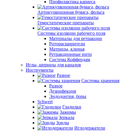
Профилактика кариеса
Артикуляционная бумага, фольга
Гемостатические препараты
Системы изоляции рабочего поля
Материалы для ретракции
Роторасширители
Матрицы, клинья
Ретракционные нити
Система Коффердам
Иглы, шприцы для каналов
Инструменты
Разное
Системы хранения
Разное
Дезинфекция
Эндодонтия, боры
Schwert
Гладилки
Зажимы
Зеркала
Зонды
Иглодержатели