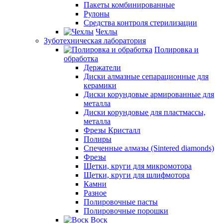
Пакеты комбинированные
Рулоны
Средства контроля стерилизации
Чехлы
Зуботехническая лаборатория
Полировка и
обработка
Держатели
Диски алмазные сепарационные для
керамики
Диски корундовые армированные для
металла
Диски корундовые для пластмассы,
металла
Фрезы Кристалл
Полиры
Спеченные алмазы (Sintered diamonds)
Фрезы
Щетки, круги для микромотора
Щетки, круги для шлифмотора
Камни
Разное
Полировочные пасты
Полировочные порошки
Воск