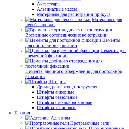
Аксессуары
Альгинатные массы
Материалы для регистрации прикуса
Материалы для
перебазировки
Временные ортопедические конструкции
Цементы
для постоянной фиксации
Цементы для
временной фиксации
Цементы двойного отверждения для постоянной
фиксации
Штифты
Дрили, развертки, инструменты
Штифты анкерные
Штифты беззольные
Штифты стекловолоконные
Штифты титановые
Терапия
Адгезивы
Протравочные гели
Пломбировочные