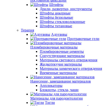
постоянной фиксации
Штифты
Дрили, развертки, инструменты
Штифты анкерные
Штифты беззольные
Штифты стекловолоконные
Штифты титановые
Терапия
Адгезивы
Протравочные гели
Пломбировочные материалы
Пломбировочные цементы
Сопутствующие материалы
Материалы светового отверждения
Жидкотекучие материалы
Материалы химического отверждения
Временные материалы
Нанесение, замешивание материалов
Аппликаторы
Блокноты, стекла, чаши
Материалы для пародонтологии
Тигли