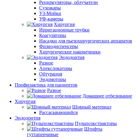
Рециркуляторы, облучатели
Сухожары
УЗ-Мойки
УФ-камеры
Хирургия
Ирригационные трубки
Коагуляторы
Насадки для пьезохирургических аппаратов
Физиодиспенсеры
Хирургические наконечники
Эндодонтия
Разное
Апекслокаторы
Обтурация
Эндомоторы
Профилактика для пациентов
Разное
Домашнее отбеливание
Хирургия
Шовный материал
Рассасывающийся
Эндодонтия
Пульпоэкстракторы
Штифты
гуттаперчивые