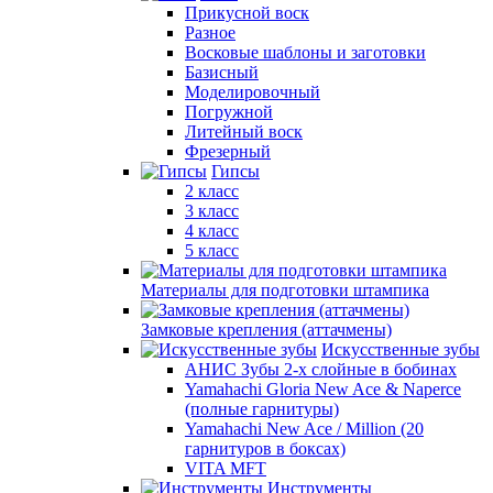
Прикусной воск
Разное
Восковые шаблоны и заготовки
Базисный
Моделировочный
Погружной
Литейный воск
Фрезерный
Гипсы
2 класс
3 класс
4 класс
5 класс
Материалы для подготовки штампика
Замковые крепления (аттачмены)
Искусственные зубы
АНИС Зубы 2-х слойные в бобинах
Yamahachi Gloria New Ace & Naperce
(полные гарнитуры)
Yamahachi New Ace / Million (20
гарнитуров в боксах)
VITA MFT
Инструменты