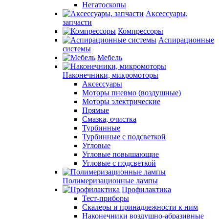
Негатоскопы
Аксессуары,
запчасти
Компрессоры
Аспирационные
системы
Мебель
Наконечники, микромоторы
Аксессуары
Моторы пневмо (воздушные)
Моторы электрические
Прямые
Смазка, очистка
Турбинные
Турбинные с подсветкой
Угловые
Угловые повышающие
Угловые с подсветкой
Полимеризационные лампы
Профилактика
Тест-приборы
Скалеры и принадлежности к ним
Наконечники воздушно-абразивные