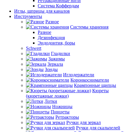
Ретракционные нити
Система Коффердам
Иглы, шприцы для каналов
Инструменты
Разное
Системы хранения
Разное
Дезинфекция
Эндодонтия, боры
Schwert
Гладилки
Зажимы
Зеркала
Зонды
Иглодержатели
Коронкосниматели
Крампонные щипцы
Кюреты
(кюретажные ложки)
Лотки
Ножницы
Пинцеты
Ретракторы
Ручки для зеркал
Ручки для скальпелей