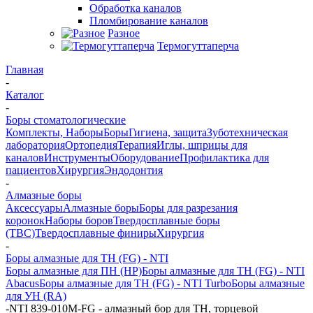
Обработка каналов
Пломбирование каналов
Разное
Термогуттаперча
Главная
-
Каталог
-
Боры стоматологические
Комплекты, Наборы
Боры
Гигиена, защита
Зуботехническая
лаборатория
Ортопедия
Терапия
Иглы, шприцы для
каналов
Инструменты
Оборудование
Профилактика для
пациентов
Хирургия
Эндодонтия
-
Алмазные боры
Аксессуары
Алмазные боры
Боры для разрезания
коронок
Наборы боров
Твердосплавные боры
(ТВС)
Твердосплавные финиры
Хирургия
-
Боры алмазные для ТН (FG) - NTI
Боры алмазные для ПН (HP)
Боры алмазные для ТН (FG) - NTI
Abacus
Боры алмазные для ТН (FG) - NTI Turbo
Боры алмазные
для УН (RA)
-
NTI 839-010М-FG - алмазный бор для ТН, торцевой