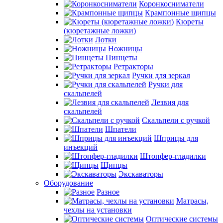
Коронкосниматели
Крампонные щипцы
Кюреты
(кюретажные ложки)
Лотки
Ножницы
Пинцеты
Ретракторы
Ручки для зеркал
Ручки для
скальпелей
Лезвия для
скальпелей
Скальпели с ручкой
Шпатели
Шприцы для
инъекций
Штопфер-гладилки
Щипцы
Экскаваторы
Оборудование
Разное
Матрасы,
чехлы на установки
Оптические системы