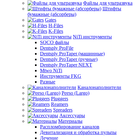
Файлы для ультразвука
Штифты
бумажные (абсорберы)
Gates
H-Files
K-Files
NiTi инструменты
SOCO файлы
Dentsply ProFile
Dentsply ProTaper (машинные)
Dentsply ProTaper (ручные)
Dentsply ProTaper NEXT
Mtwo NiTi
Инструменты FKG
Разные
Каналонаполнители
Peeso (Largo)
Pluggers
Reamers
Spreaders
Аксессуары
Материалы
Распломбирование каналов
Девитализация и обработка пульпы
Лечение