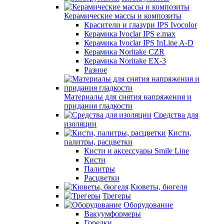
Керамические массы и композиты
Красители и глазури IPS Ivocolor
Керамика Ivoclar IPS e.max
Керамика Ivoclar IPS InLine A-D
Керамика Noritake CZR
Керамика Noritake EX-3
Разное
Материалы для снятия напряжения и
придания гладкости
Средства для
изоляции
Кисти,
палитры, расцветки
Кисти и аксессуары Smile Line
Кисти
Палитры
Расцветки
Кюветы, бюгеля
Трегеры
Оборудование
Вакуумформеры
Горелки