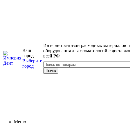
Интернет-магазин расходных материалов и
Ваш
оборудования для стоматологий с доставко
город
всей РФ
Выберите
город
Меню