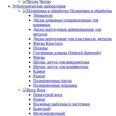
Чехлы
Зуботехническая лаборатория
Полировка и обработка
Держатели
Диски алмазные сепарационные для
керамики
Диски корундовые армированные для
металла
Диски корундовые для пластмассы, металла
Фрезы Кристалл
Полиры
Спеченные алмазы (Sintered diamonds)
Фрезы
Щетки, круги для микромотора
Щетки, круги для шлифмотора
Камни
Разное
Полировочные пасты
Полировочные порошки
Воск
Прикусной воск
Разное
Восковые шаблоны и заготовки
Базисный
Моделировочный