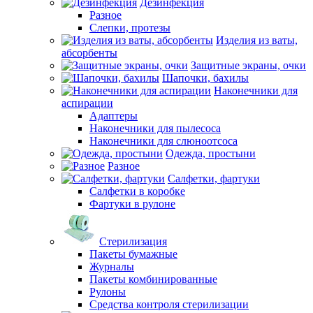
Дезинфекция
Разное
Слепки, протезы
Изделия из ваты,
абсорбенты
Защитные экраны, очки
Шапочки, бахилы
Наконечники для
аспирации
Адаптеры
Наконечники для пылесоса
Наконечники для слюноотсоса
Одежда, простыни
Разное
Салфетки, фартуки
Салфетки в коробке
Фартуки в рулоне
Стерилизация
Пакеты бумажные
Журналы
Пакеты комбинированные
Рулоны
Средства контроля стерилизации