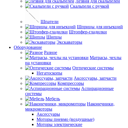
Лезвия для скальпелей
Скальпели с ручкой
Шпатели
Шприцы для инъекций
Штопфер-гладилки
Щипцы
Экскаваторы
Оборудование
Разное
Матрасы, чехлы
на установки
Оптические системы
Негатоскопы
Аксессуары, запчасти
Компрессоры
Аспирационные
системы
Мебель
Наконечники,
микромоторы
Аксессуары
Моторы пневмо (воздушные)
Моторы электрические