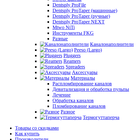
Dentsply ProFile
Dentsply ProTaper (машинные)
Dentsply ProTaper (ручные)
Dentsply ProTaper NEXT
Mtwo NiTi
Инструменты FKG
Разные
Каналонаполнители
Peeso (Largo)
Pluggers
Reamers
Spreaders
Аксессуары
Материалы
Распломбирование каналов
Девитализация и обработка пульпы
Лечение
Обработка каналов
Пломбирование каналов
Разное
Термогуттаперча
Товары со скидками
Как купить
Производители