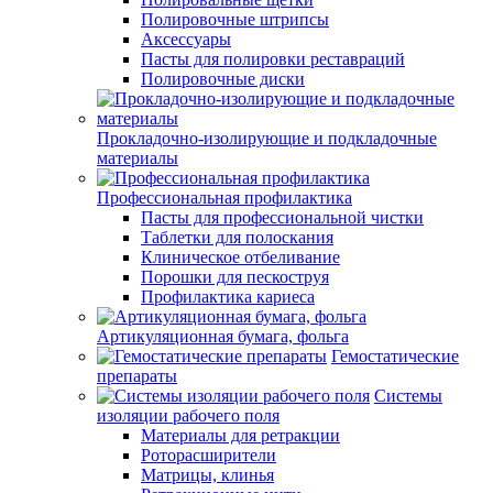
Полировочные штрипсы
Аксессуары
Пасты для полировки реставраций
Полировочные диски
Прокладочно-изолирующие и подкладочные
материалы
Профессиональная профилактика
Пасты для профессиональной чистки
Таблетки для полоскания
Клиническое отбеливание
Порошки для пескоструя
Профилактика кариеса
Артикуляционная бумага, фольга
Гемостатические
препараты
Системы
изоляции рабочего поля
Материалы для ретракции
Роторасширители
Матрицы, клинья