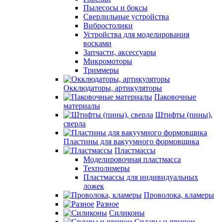
Пылесосы и боксы
Сверлильные устройства
Вибростолики
Устройства для моделирования
восками
Запчасти, аксессуары
Микромоторы
Триммеры
Окклюдаторы, артикуляторы
Паковочные
материалы
Штифты (пины),
сверла
Пластины для вакуумного формовщика
Пластмассы
Моделировочная пластмасса
Техполимеры
Пластмассы для индивидуальных
ложек
Проволока, кламеры
Разное
Силиконы
Сплавы и припои