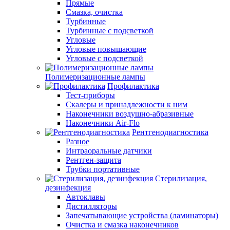
Прямые
Смазка, очистка
Турбинные
Турбинные с подсветкой
Угловые
Угловые повышающие
Угловые с подсветкой
Полимеризационные лампы
Профилактика
Тест-приборы
Скалеры и принадлежности к ним
Наконечники воздушно-абразивные
Наконечники Air-Flo
Рентгенодиагностика
Разное
Интраоральные датчики
Рентген-защита
Трубки портативные
Стерилизация,
дезинфекция
Автоклавы
Дистилляторы
Запечатывающие устройства (ламинаторы)
Очистка и смазка наконечников