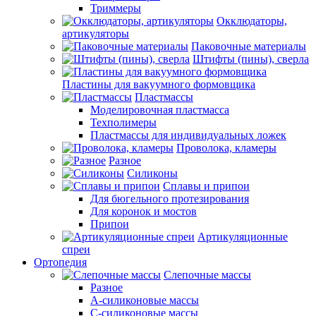
Триммеры
Окклюдаторы,
артикуляторы
Паковочные материалы
Штифты (пины), сверла
Пластины для вакуумного формовщика
Пластмассы
Моделировочная пластмасса
Техполимеры
Пластмассы для индивидуальных ложек
Проволока, кламеры
Разное
Силиконы
Сплавы и припои
Для бюгельного протезирования
Для коронок и мостов
Припои
Артикуляционные
спреи
Ортопедия
Слепочные массы
Разное
А-силиконовые массы
С-силиконовые массы