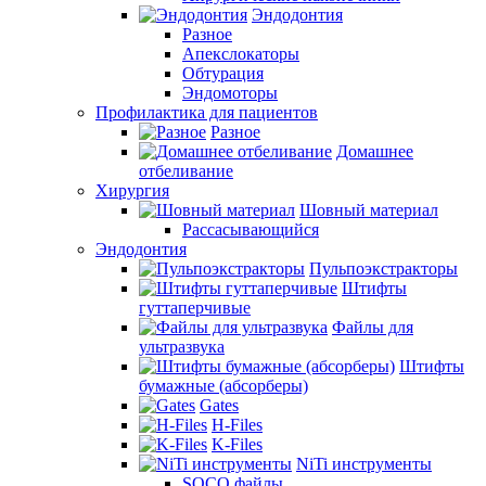
Эндодонтия
Разное
Апекслокаторы
Обтурация
Эндомоторы
Профилактика для пациентов
Разное
Домашнее
отбеливание
Хирургия
Шовный материал
Рассасывающийся
Эндодонтия
Пульпоэкстракторы
Штифты
гуттаперчивые
Файлы для
ультразвука
Штифты
бумажные (абсорберы)
Gates
H-Files
K-Files
NiTi инструменты
SOCO файлы