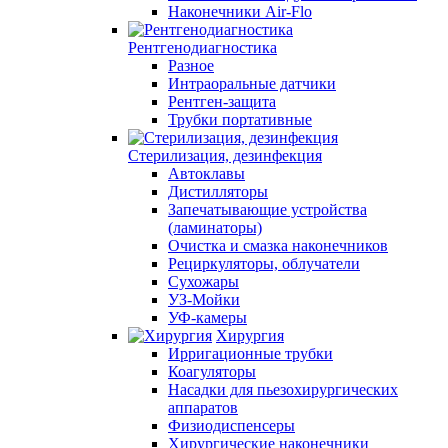
Наконечники Air-Flo
Рентгенодиагностика
Разное
Интраоральные датчики
Рентген-защита
Трубки портативные
Стерилизация, дезинфекция
Автоклавы
Дистилляторы
Запечатывающие устройства
(ламинаторы)
Очистка и смазка наконечников
Рециркуляторы, облучатели
Сухожары
УЗ-Мойки
УФ-камеры
Хирургия
Ирригационные трубки
Коагуляторы
Насадки для пьезохирургических
аппаратов
Физиодиспенсеры
Хирургические наконечники