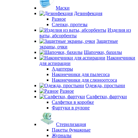
Маски
Дезинфекция
Разное
Слепки, протезы
Изделия из
ваты, абсорбенты
Защитные
экраны, очки
Шапочки, бахилы
Наконечники
для аспирации
Адаптеры
Наконечники для пылесоса
Наконечники для слюноотсоса
Одежда, простыни
Разное
Салфетки, фартуки
Салфетки в коробке
Фартуки в рулоне
Стерилизация
Пакеты бумажные
Журналы