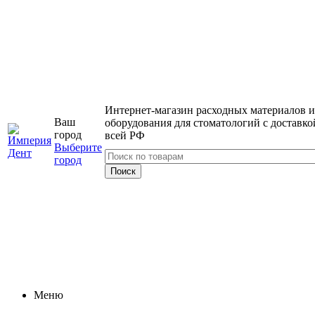
Интернет-магазин расходных материалов и
Ваш
оборудования для стоматологий с доставко
город
всей РФ
Выберите
город
Меню