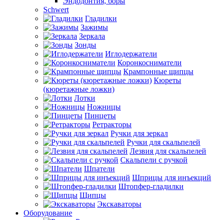
Эндодонтия, боры
Schwert
Гладилки
Зажимы
Зеркала
Зонды
Иглодержатели
Коронкосниматели
Крампонные щипцы
Кюреты
(кюретажные ложки)
Лотки
Ножницы
Пинцеты
Ретракторы
Ручки для зеркал
Ручки для скальпелей
Лезвия для скальпелей
Скальпели с ручкой
Шпатели
Шприцы для инъекций
Штопфер-гладилки
Щипцы
Экскаваторы
Оборудование