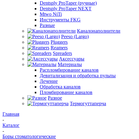
Dentsply ProTaper (ручные)
Dentsply ProTaper NEXT
Mtwo NiTi
Инструменты FKG
Разные
Каналонаполнители
Peeso (Largo)
Pluggers
Reamers
Spreaders
Аксессуары
Материалы
Распломбирование каналов
Девитализация и обработка пульпы
Лечение
Обработка каналов
Пломбирование каналов
Разное
Термогуттаперча
Главная
-
Каталог
-
Боры стоматологические