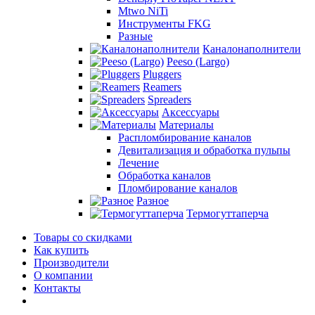
Mtwo NiTi
Инструменты FKG
Разные
Каналонаполнители
Peeso (Largo)
Pluggers
Reamers
Spreaders
Аксессуары
Материалы
Распломбирование каналов
Девитализация и обработка пульпы
Лечение
Обработка каналов
Пломбирование каналов
Разное
Термогуттаперча
Товары со скидками
Как купить
Производители
О компании
Контакты