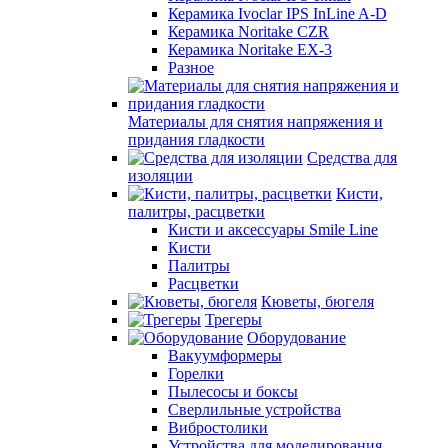
Керамика Ivoclar IPS InLine A-D
Керамика Noritake CZR
Керамика Noritake EX-3
Разное
Материалы для снятия напряжения и
придания гладкости
Средства для
изоляции
Кисти,
палитры, расцветки
Кисти и аксессуары Smile Line
Кисти
Палитры
Расцветки
Кюветы, бюгеля
Трегеры
Оборудование
Вакуумформеры
Горелки
Пылесосы и боксы
Сверлильные устройства
Вибростолики
Устройства для моделирования