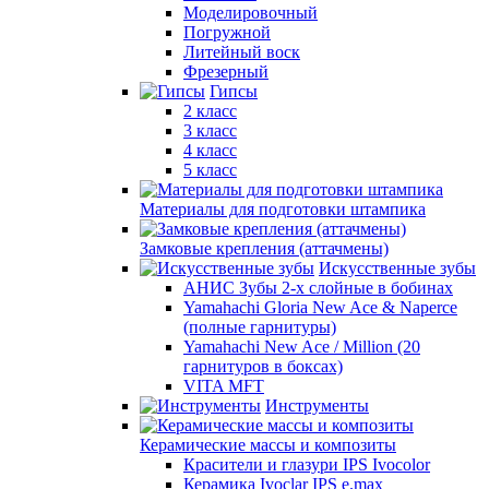
Моделировочный
Погружной
Литейный воск
Фрезерный
Гипсы
2 класс
3 класс
4 класс
5 класс
Материалы для подготовки штампика
Замковые крепления (аттачмены)
Искусственные зубы
АНИС Зубы 2-х слойные в бобинах
Yamahachi Gloria New Ace & Naperce
(полные гарнитуры)
Yamahachi New Ace / Million (20
гарнитуров в боксах)
VITA MFT
Инструменты
Керамические массы и композиты
Красители и глазури IPS Ivocolor
Керамика Ivoclar IPS e.max