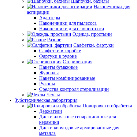
Шапочки, бахилы
Наконечники для
аспирации
Адаптеры
Наконечники для пылесоса
Наконечники для слюноотсоса
Одежда, простыни
Разное
Салфетки, фартуки
Салфетки в коробке
Фартуки в рулоне
Стерилизация
Пакеты бумажные
Журналы
Пакеты комбинированные
Рулоны
Средства контроля стерилизации
Чехлы
Зуботехническая лаборатория
Полировка и обработка
Держатели
Диски алмазные сепарационные для
керамики
Диски корундовые армированные для
металла