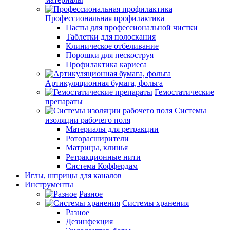
Профессиональная профилактика
Пасты для профессиональной чистки
Таблетки для полоскания
Клиническое отбеливание
Порошки для пескоструя
Профилактика кариеса
Артикуляционная бумага, фольга
Гемостатические
препараты
Системы
изоляции рабочего поля
Материалы для ретракции
Роторасширители
Матрицы, клинья
Ретракционные нити
Система Коффердам
Иглы, шприцы для каналов
Инструменты
Разное
Системы хранения
Разное
Дезинфекция