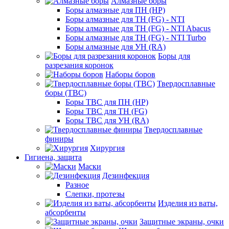
Алмазные боры
Боры алмазные для ПН (HP)
Боры алмазные для ТН (FG) - NTI
Боры алмазные для ТН (FG) - NTI Abacus
Боры алмазные для ТН (FG) - NTI Turbo
Боры алмазные для УН (RA)
Боры для
разрезания коронок
Наборы боров
Твердосплавные
боры (ТВС)
Боры ТВС для ПН (HP)
Боры ТВС для ТН (FG)
Боры ТВС для УН (RA)
Твердосплавные
финиры
Хирургия
Гигиена, защита
Маски
Дезинфекция
Разное
Слепки, протезы
Изделия из ваты,
абсорбенты
Защитные экраны, очки