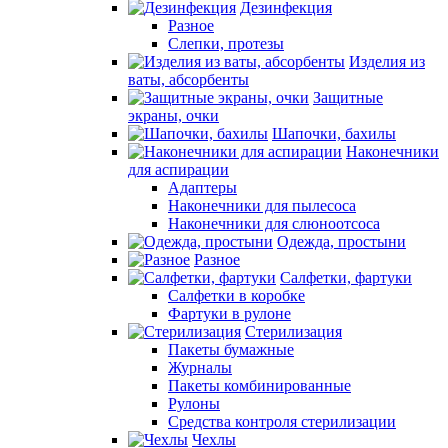
Дезинфекция
Разное
Слепки, протезы
Изделия из
ваты, абсорбенты
Защитные
экраны, очки
Шапочки, бахилы
Наконечники
для аспирации
Адаптеры
Наконечники для пылесоса
Наконечники для слюноотсоса
Одежда, простыни
Разное
Салфетки, фартуки
Салфетки в коробке
Фартуки в рулоне
Стерилизация
Пакеты бумажные
Журналы
Пакеты комбинированные
Рулоны
Средства контроля стерилизации
Чехлы