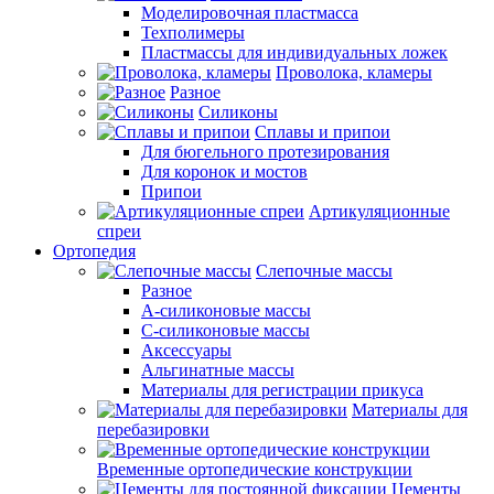
Моделировочная пластмасса
Техполимеры
Пластмассы для индивидуальных ложек
Проволока, кламеры
Разное
Силиконы
Сплавы и припои
Для бюгельного протезирования
Для коронок и мостов
Припои
Артикуляционные
спреи
Ортопедия
Слепочные массы
Разное
А-силиконовые массы
С-силиконовые массы
Аксессуары
Альгинатные массы
Материалы для регистрации прикуса
Материалы для
перебазировки
Временные ортопедические конструкции
Цементы