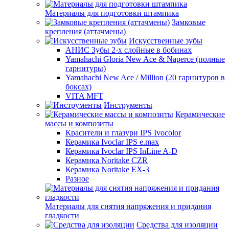
Материалы для подготовки штампика
Замковые
крепления (аттачмены)
Искусственные зубы
АНИС Зубы 2-х слойные в бобинах
Yamahachi Gloria New Ace & Naperce (полные
гарнитуры)
Yamahachi New Ace / Million (20 гарнитуров в
боксах)
VITA MFT
Инструменты
Керамические
массы и композиты
Красители и глазури IPS Ivocolor
Керамика Ivoclar IPS e.max
Керамика Ivoclar IPS InLine A-D
Керамика Noritake CZR
Керамика Noritake EX-3
Разное
Материалы для снятия напряжения и придания
гладкости
Средства для изоляции