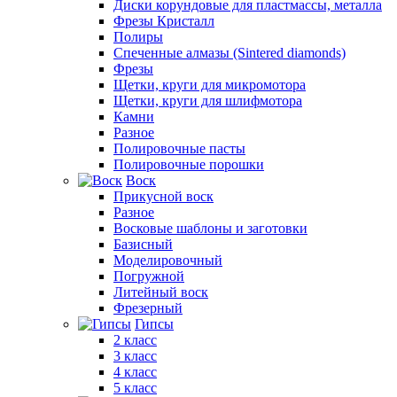
Диски корундовые для пластмассы, металла
Фрезы Кристалл
Полиры
Спеченные алмазы (Sintered diamonds)
Фрезы
Щетки, круги для микромотора
Щетки, круги для шлифмотора
Камни
Разное
Полировочные пасты
Полировочные порошки
Воск
Прикусной воск
Разное
Восковые шаблоны и заготовки
Базисный
Моделировочный
Погружной
Литейный воск
Фрезерный
Гипсы
2 класс
3 класс
4 класс
5 класс