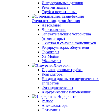
Интраоральные датчики
Рентген-защита
Трубки портативные
Стерилизация, дезинфекция
Автоклавы
Дистилляторы
Запечатывающие устройства
(ламинаторы)
Очистка и смазка наконечников
Рециркуляторы, облучатели
Сухожары
УЗ-Мойки
УФ-камеры
Хирургия
Ирригационные трубки
Коагуляторы
Насадки для пьезохирургических
аппаратов
Физиодиспенсеры
Хирургические наконечники
Эндодонтия
Разное
Апекслокаторы
Обтурация