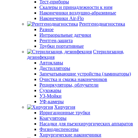
Тест-приборы
Скалеры и принадлежности к ним
Наконечники воздушно-абразивные
Наконечники Air-Flo
Рентгенодиагностика
Разное
Интраоральные датчики
Рентген-защита
Трубки портативные
Стерилизация,
дезинфекция
Автоклавы
Дистилляторы
Запечатывающие устройства (ламинаторы)
Очистка и смазка наконечников
Рециркуляторы, облучатели
Сухожары
УЗ-Мойки
УФ-камеры
Хирургия
Ирригационные трубки
Коагуляторы
Насадки для пьезохирургических аппаратов
Физиодиспенсеры
Хирургические наконечники