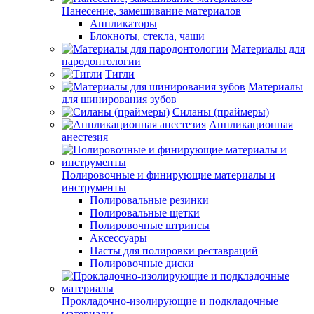
Нанесение, замешивание материалов
Аппликаторы
Блокноты, стекла, чаши
Материалы для
пародонтологии
Тигли
Материалы
для шинирования зубов
Силаны (праймеры)
Аппликационная
анестезия
Полировочные и финирующие материалы и
инструменты
Полировальные резинки
Полировальные щетки
Полировочные штрипсы
Аксессуары
Пасты для полировки реставраций
Полировочные диски
Прокладочно-изолирующие и подкладочные
материалы