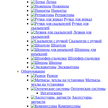
Лотки
Ножницы
Пинцеты
Ретракторы
Ручки для зеркал
Ручки для
скальпелей
Лезвия для
скальпелей
Скальпели с ручкой
Шпатели
Шприцы для
инъекций
Штопфер-гладилки
Щипцы
Экскаваторы
Оборудование
Разное
Матрасы,
чехлы на установки
Оптические системы
Негатоскопы
Аксессуары,
запчасти
Компрессоры