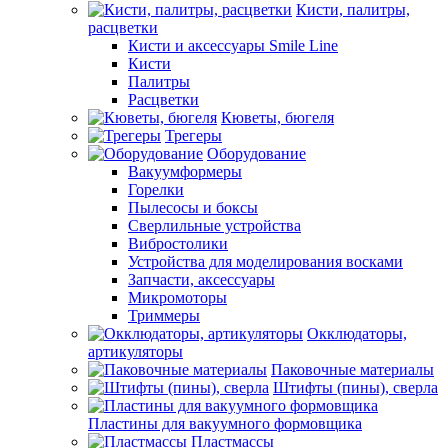
Кисти, палитры,
расцветки
Кисти и аксессуары Smile Line
Кисти
Палитры
Расцветки
Кюветы, бюгеля
Трегеры
Оборудование
Вакуумформеры
Горелки
Пылесосы и боксы
Сверлильные устройства
Вибростолики
Устройства для моделирования восками
Запчасти, аксессуары
Микромоторы
Триммеры
Окклюдаторы,
артикуляторы
Паковочные материалы
Штифты (пины), сверла
Пластины для вакуумного формовщика
Пластмассы