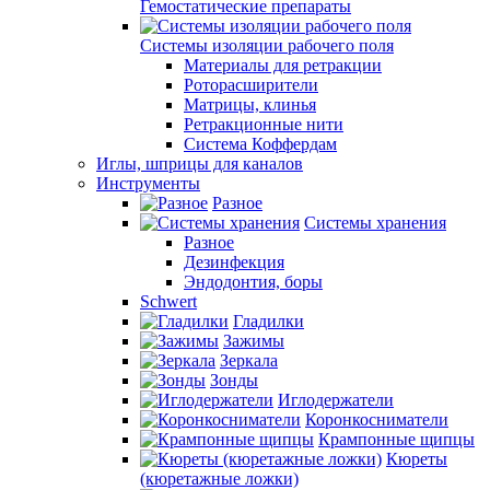
Гемостатические препараты
Системы изоляции рабочего поля
Материалы для ретракции
Роторасширители
Матрицы, клинья
Ретракционные нити
Система Коффердам
Иглы, шприцы для каналов
Инструменты
Разное
Системы хранения
Разное
Дезинфекция
Эндодонтия, боры
Schwert
Гладилки
Зажимы
Зеркала
Зонды
Иглодержатели
Коронкосниматели
Крампонные щипцы
Кюреты
(кюретажные ложки)