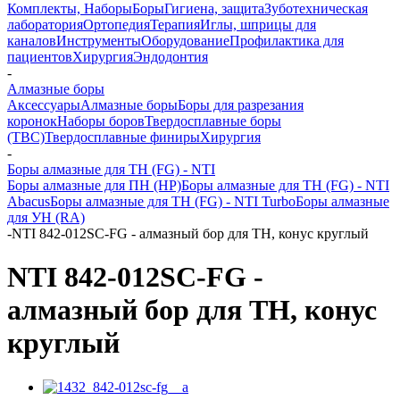
Комплекты, Наборы
Боры
Гигиена, защита
Зуботехническая
лаборатория
Ортопедия
Терапия
Иглы, шприцы для
каналов
Инструменты
Оборудование
Профилактика для
пациентов
Хирургия
Эндодонтия
-
Алмазные боры
Аксессуары
Алмазные боры
Боры для разрезания
коронок
Наборы боров
Твердосплавные боры
(ТВС)
Твердосплавные финиры
Хирургия
-
Боры алмазные для ТН (FG) - NTI
Боры алмазные для ПН (HP)
Боры алмазные для ТН (FG) - NTI
Abacus
Боры алмазные для ТН (FG) - NTI Turbo
Боры алмазные
для УН (RA)
-
NTI 842-012SC-FG - алмазный бор для ТН, конус круглый
NTI 842-012SC-FG -
алмазный бор для ТН, конус
круглый