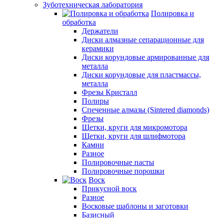
Зуботехническая лаборатория
Полировка и
обработка
Держатели
Диски алмазные сепарационные для
керамики
Диски корундовые армированные для
металла
Диски корундовые для пластмассы,
металла
Фрезы Кристалл
Полиры
Спеченные алмазы (Sintered diamonds)
Фрезы
Щетки, круги для микромотора
Щетки, круги для шлифмотора
Камни
Разное
Полировочные пасты
Полировочные порошки
Воск
Прикусной воск
Разное
Восковые шаблоны и заготовки
Базисный