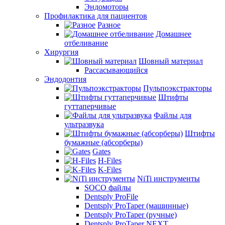
Эндомоторы
Профилактика для пациентов
Разное
Домашнее
отбеливание
Хирургия
Шовный материал
Рассасывающийся
Эндодонтия
Пульпоэкстракторы
Штифты
гуттаперчивые
Файлы для
ультразвука
Штифты
бумажные (абсорберы)
Gates
H-Files
K-Files
NiTi инструменты
SOCO файлы
Dentsply ProFile
Dentsply ProTaper (машинные)
Dentsply ProTaper (ручные)
Dentsply ProTaper NEXT