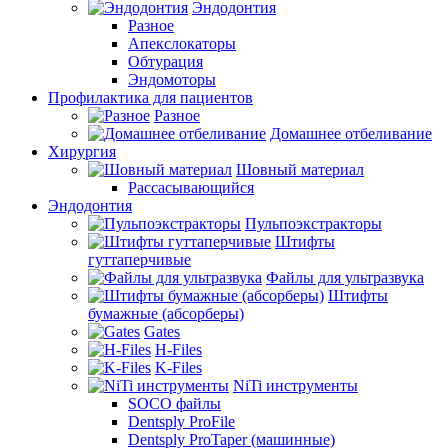
Эндодонтия
Разное
Апекслокаторы
Обтурация
Эндомоторы
Профилактика для пациентов
Разное
Домашнее отбеливание
Хирургия
Шовный материал
Рассасывающийся
Эндодонтия
Пульпоэкстракторы
Штифты
гуттаперчивые
Файлы для ультразвука
Штифты
бумажные (абсорберы)
Gates
H-Files
K-Files
NiTi инструменты
SOCO файлы
Dentsply ProFile
Dentsply ProTaper (машинные)