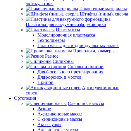
артикуляторы
Паковочные материалы
Штифты (пины), сверла
Пластины для вакуумного формовщика
Пластмассы
Моделировочная пластмасса
Техполимеры
Пластмассы для индивидуальных ложек
Проволока, кламеры
Разное
Силиконы
Сплавы и припои
Для бюгельного протезирования
Для коронок и мостов
Припои
Артикуляционные
спреи
Ортопедия
Слепочные массы
Разное
А-силиконовые массы
С-силиконовые массы
Аксессуары
Альгинатные массы