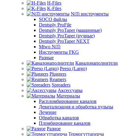
H-Files
K-Files
NiTi инструменты
SOCO файлы
Dentsply ProFile
Dentsply ProTaper (машинные)
Dentsply ProTaper (ручные)
Dentsply ProTaper NEXT
Mtwo NiTi
Инструменты FKG
Разные
Каналонаполнители
Peeso (Largo)
Pluggers
Reamers
Spreaders
Аксессуары
Материалы
Распломбирование каналов
Девитализация и обработка пульпы
Лечение
Обработка каналов
Пломбирование каналов
Разное
Термогуттаперча