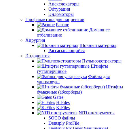
Апекслокаторы
Обтурация
Эндомоторы
Профилактика для пациентов
Разное
Домашнее
отбеливание
Хирургия
Шовный материал
Рассасывающийся
Эндодонтия
Пульпоэкстракторы
Штифты
гуттаперчивые
Файлы для
ультразвука
Штифты
бумажные (абсорберы)
Gates
H-Files
K-Files
NiTi инструменты
SOCO файлы
Dentsply ProFile
Dentsply ProTaper (машинные)