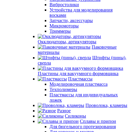
Вибростолики
Устройства для моделирования
восками
Запчасти, аксессуары
Микромоторы
Триммеры
Окклюдаторы, артикуляторы
Паковочные
материалы
Штифты (пины),
сверла
Пластины для вакуумного формовщика
Пластмассы
Моделировочная пластмасса
Техполимеры
Пластмассы для индивидуальных
ложек
Проволока, кламеры
Разное
Силиконы
Сплавы и припои
Для бюгельного протезирования
Для коронок и мостов