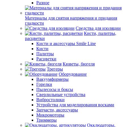
Разное
Материалы для снятия напряжения и придания
гладкости
Средства для изоляции
Кисти, палитры,
расцветки
Кисти и аксессуары Smile Line
Кисти
Палитры
Расцветки
Кюветы, бюгеля
Трегеры
Оборудование
Вакуумформеры
Горелки
Пылесосы и боксы
Сверлильные устройства
Вибростолики
Устройства для моделирования восками
Запчасти, аксессуары
Микромоторы
Триммеры
Окклюдаторы,