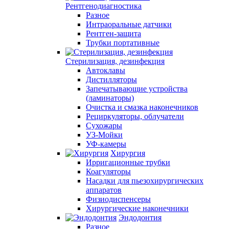
Рентгенодиагностика
Разное
Интраоральные датчики
Рентген-защита
Трубки портативные
Стерилизация, дезинфекция
Автоклавы
Дистилляторы
Запечатывающие устройства
(ламинаторы)
Очистка и смазка наконечников
Рециркуляторы, облучатели
Сухожары
УЗ-Мойки
УФ-камеры
Хирургия
Ирригационные трубки
Коагуляторы
Насадки для пьезохирургических
аппаратов
Физиодиспенсеры
Хирургические наконечники
Эндодонтия
Разное