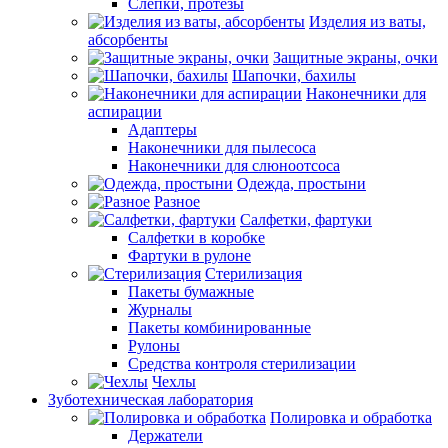
Слепки, протезы
Изделия из ваты,
абсорбенты
Защитные экраны, очки
Шапочки, бахилы
Наконечники для
аспирации
Адаптеры
Наконечники для пылесоса
Наконечники для слюноотсоса
Одежда, простыни
Разное
Салфетки, фартуки
Салфетки в коробке
Фартуки в рулоне
Стерилизация
Пакеты бумажные
Журналы
Пакеты комбинированные
Рулоны
Средства контроля стерилизации
Чехлы
Зуботехническая лаборатория
Полировка и обработка
Держатели