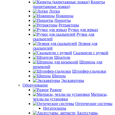
Кюреты
(кюретажные ложки)
Лотки
Ножницы
Пинцеты
Ретракторы
Ручки для зеркал
Ручки для
скальпелей
Лезвия для
скальпелей
Скальпели с ручкой
Шпатели
Шприцы для
инъекций
Штопфер-гладилки
Щипцы
Экскаваторы
Оборудование
Разное
Матрасы,
чехлы на установки
Оптические системы
Негатоскопы
Аксессуары,