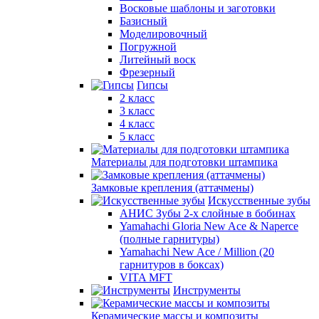
Восковые шаблоны и заготовки
Базисный
Моделировочный
Погружной
Литейный воск
Фрезерный
Гипсы
2 класс
3 класс
4 класс
5 класс
Материалы для подготовки штампика
Замковые крепления (аттачмены)
Искусственные зубы
АНИС Зубы 2-х слойные в бобинах
Yamahachi Gloria New Ace & Naperce
(полные гарнитуры)
Yamahachi New Ace / Million (20
гарнитуров в боксах)
VITA MFT
Инструменты
Керамические массы и композиты