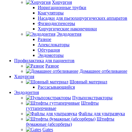
Хирургия
Ирригационные трубки
Коагуляторы
Насадки для пьезохирургических аппаратов
Физиодиспенсеры
Хирургические наконечники
Эндодонтия
Разное
Апекслокаторы
Обтурация
Эндомоторы
Профилактика для пациентов
Разное
Домашнее отбеливание
Хирургия
Шовный материал
Рассасывающийся
Эндодонтия
Пульпоэкстракторы
Штифты
гуттаперчивые
Файлы для ультразвука
Штифты
бумажные (абсорберы)
Gates