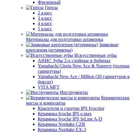
Фрезерный
Гипсы
2 класс
3 класс
4 класс
5 класс
Материалы для подготовки штампика
Замковые
крепления (аттачмены)
Искусственные зубы
АНИС Зубы 2-х слойные в бобинах
Yamahachi Gloria New Ace & Naperce (полные
гарнитуры)
Yamahachi New Ace / Million (20 гарнитуров в
боксах)
VITA MFT
Инструменты
Керамические
массы и композиты
Красители и глазури IPS Ivocolor
Керамика Ivoclar IPS e.max
Керамика Ivoclar IPS InLine A-D
Керамика Noritake CZR
Керамика Noritake EX-3