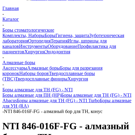
Главная
-
Каталог
-
Боры стоматологические
Комплекты, Наборы
Боры
Гигиена, защита
Зуботехническая
лаборатория
Ортопедия
Терапия
Иглы, шприцы для
каналов
Инструменты
Оборудование
Профилактика для
пациентов
Хирургия
Эндодонтия
-
Алмазные боры
Аксессуары
Алмазные боры
Боры для разрезания
коронок
Наборы боров
Твердосплавные боры
(ТВС)
Твердосплавные финиры
Хирургия
-
Боры алмазные для ТН (FG) - NTI
Боры алмазные для ПН (HP)
Боры алмазные для ТН (FG) - NTI
Abacus
Боры алмазные для ТН (FG) - NTI Turbo
Боры алмазные
для УН (RA)
-
NTI 846-016F-FG - алмазный бор для ТН, конус
NTI 846-016F-FG - алмазный