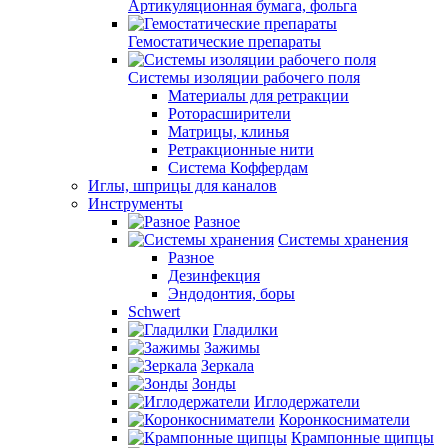
Артикуляционная бумага, фольга
Гемостатические препараты
Системы изоляции рабочего поля
Материалы для ретракции
Роторасширители
Матрицы, клинья
Ретракционные нити
Система Коффердам
Иглы, шприцы для каналов
Инструменты
Разное
Системы хранения
Разное
Дезинфекция
Эндодонтия, боры
Schwert
Гладилки
Зажимы
Зеркала
Зонды
Иглодержатели
Коронкосниматели
Крампонные щипцы