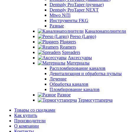
Dentsply ProTaper (ручные)
Dentsply ProTaper NEXT
Mtwo NiTi
Инструменты FKG
Разные
Каналонаполнители
Peeso (Largo)
Pluggers
Reamers
Spreaders
Аксессуары
Материалы
Распломбирование каналов
Девитализация и обработка пульпы
Лечение
Обработка каналов
Пломбирование каналов
Разное
Термогуттаперча
Товары со скидками
Как купить
Производители
О компании
Контакты