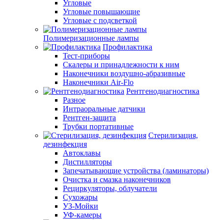
Угловые
Угловые повышающие
Угловые с подсветкой
Полимеризационные лампы
Профилактика
Тест-приборы
Скалеры и принадлежности к ним
Наконечники воздушно-абразивные
Наконечники Air-Flo
Рентгенодиагностика
Разное
Интраоральные датчики
Рентген-защита
Трубки портативные
Стерилизация,
дезинфекция
Автоклавы
Дистилляторы
Запечатывающие устройства (ламинаторы)
Очистка и смазка наконечников
Рециркуляторы, облучатели
Сухожары
УЗ-Мойки
УФ-камеры