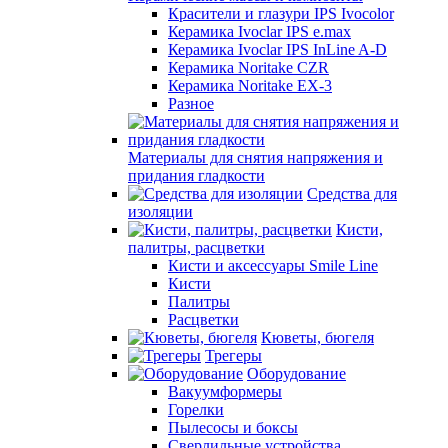
Красители и глазури IPS Ivocolor
Керамика Ivoclar IPS e.max
Керамика Ivoclar IPS InLine A-D
Керамика Noritake CZR
Керамика Noritake EX-3
Разное
Материалы для снятия напряжения и
придания гладкости
Средства для
изоляции
Кисти,
палитры, расцветки
Кисти и аксессуары Smile Line
Кисти
Палитры
Расцветки
Кюветы, бюгеля
Трегеры
Оборудование
Вакуумформеры
Горелки
Пылесосы и боксы
Сверлильные устройства