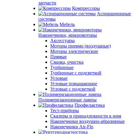
запчасти
Компрессоры
Аспирационные
системы
Мебель
Наконечники, микромоторы
Аксессуары
Моторы пневмо (воздушные)
Моторы электрические
Прямые
Смазка, очистка
Турбинные
Турбинные с подсветкой
Угловые
Угловые повышающие
Угловые с подсветкой
Полимеризационные лампы
Профилактика
Тест-приборы
Скалеры и принадлежности к ним
Наконечники воздушно-абразивные
Наконечники Air-Flo