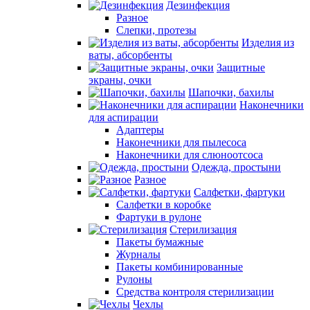
Дезинфекция
Разное
Слепки, протезы
Изделия из
ваты, абсорбенты
Защитные
экраны, очки
Шапочки, бахилы
Наконечники
для аспирации
Адаптеры
Наконечники для пылесоса
Наконечники для слюноотсоса
Одежда, простыни
Разное
Салфетки, фартуки
Салфетки в коробке
Фартуки в рулоне
Стерилизация
Пакеты бумажные
Журналы
Пакеты комбинированные
Рулоны
Средства контроля стерилизации
Чехлы