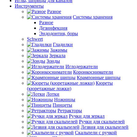
Иглы, шприцы для каналов
Инструменты
Разное
Системы хранения
Разное
Дезинфекция
Эндодонтия, боры
Schwert
Гладилки
Зажимы
Зеркала
Зонды
Иглодержатели
Коронкосниматели
Крампонные щипцы
Кюреты
(кюретажные ложки)
Лотки
Ножницы
Пинцеты
Ретракторы
Ручки для зеркал
Ручки для скальпелей
Лезвия для скальпелей
Скальпели с ручкой