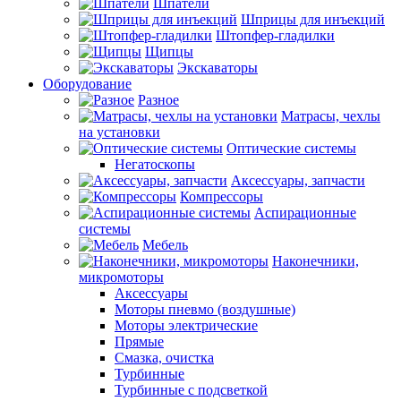
Шпатели
Шприцы для инъекций
Штопфер-гладилки
Щипцы
Экскаваторы
Оборудование
Разное
Матрасы, чехлы
на установки
Оптические системы
Негатоскопы
Аксессуары, запчасти
Компрессоры
Аспирационные
системы
Мебель
Наконечники,
микромоторы
Аксессуары
Моторы пневмо (воздушные)
Моторы электрические
Прямые
Смазка, очистка
Турбинные
Турбинные с подсветкой