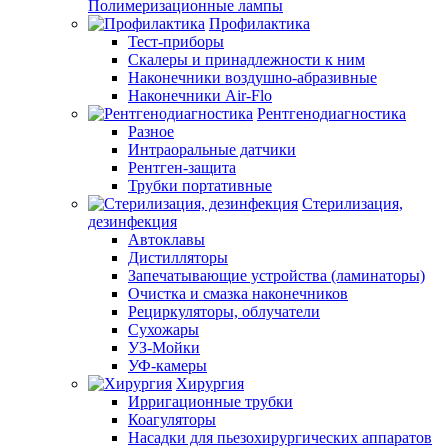
Полимеризационные лампы
Профилактика
Тест-приборы
Скалеры и принадлежности к ним
Наконечники воздушно-абразивные
Наконечники Air-Flo
Рентгенодиагностика
Разное
Интраоральные датчики
Рентген-защита
Трубки портативные
Стерилизация,
дезинфекция
Автоклавы
Дистилляторы
Запечатывающие устройства (ламинаторы)
Очистка и смазка наконечников
Рециркуляторы, облучатели
Сухожары
УЗ-Мойки
УФ-камеры
Хирургия
Ирригационные трубки
Коагуляторы
Насадки для пьезохирургических аппаратов