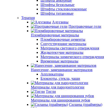
Штифты анкерные
Штифты беззольные
Штифты стекловолоконные
Штифты титановые
Терапия
Адгезивы
Протравочные гели
Пломбировочные материалы
Пломбировочные цементы
Сопутствующие материалы
Материалы светового отверждения
Жидкотекучие материалы
Материалы химического отверждения
Временные материалы
Нанесение, замешивание материалов
Аппликаторы
Блокноты, стекла, чаши
Материалы для пародонтологии
Тигли
Материалы для шинирования зубов
Силаны (праймеры)