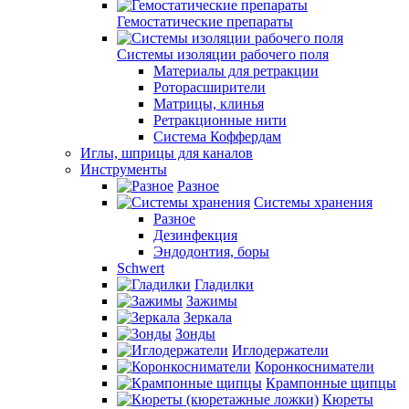
Гемостатические препараты
Системы изоляции рабочего поля
Материалы для ретракции
Роторасширители
Матрицы, клинья
Ретракционные нити
Система Коффердам
Иглы, шприцы для каналов
Инструменты
Разное
Системы хранения
Разное
Дезинфекция
Эндодонтия, боры
Schwert
Гладилки
Зажимы
Зеркала
Зонды
Иглодержатели
Коронкосниматели
Крампонные щипцы
Кюреты