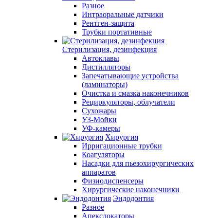
Разное
Интраоральные датчики
Рентген-защита
Трубки портативные
Стерилизация, дезинфекция
Автоклавы
Дистилляторы
Запечатывающие устройства
(ламинаторы)
Очистка и смазка наконечников
Рециркуляторы, облучатели
Сухожары
УЗ-Мойки
УФ-камеры
Хирургия
Ирригационные трубки
Коагуляторы
Насадки для пьезохирургических
аппаратов
Физиодиспенсеры
Хирургические наконечники
Эндодонтия
Разное
Апекслокаторы