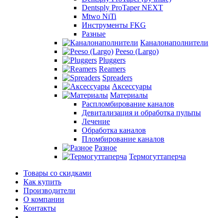
Dentsply ProTaper NEXT
Mtwo NiTi
Инструменты FKG
Разные
Каналонаполнители
Peeso (Largo)
Pluggers
Reamers
Spreaders
Аксессуары
Материалы
Распломбирование каналов
Девитализация и обработка пульпы
Лечение
Обработка каналов
Пломбирование каналов
Разное
Термогуттаперча
Товары со скидками
Как купить
Производители
О компании
Контакты