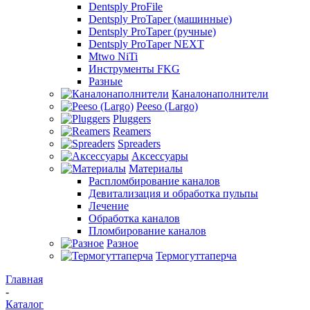
Dentsply ProFile
Dentsply ProTaper (машинные)
Dentsply ProTaper (ручные)
Dentsply ProTaper NEXT
Mtwo NiTi
Инструменты FKG
Разные
Каналонаполнители
Peeso (Largo)
Pluggers
Reamers
Spreaders
Аксессуары
Материалы
Распломбирование каналов
Девитализация и обработка пульпы
Лечение
Обработка каналов
Пломбирование каналов
Разное
Термогуттаперча
Главная
-
Каталог