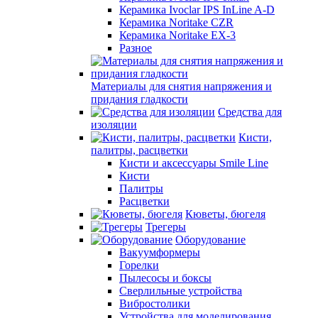
Керамика Ivoclar IPS InLine A-D
Керамика Noritake CZR
Керамика Noritake EX-3
Разное
Материалы для снятия напряжения и
придания гладкости
Средства для
изоляции
Кисти,
палитры, расцветки
Кисти и аксессуары Smile Line
Кисти
Палитры
Расцветки
Кюветы, бюгеля
Трегеры
Оборудование
Вакуумформеры
Горелки
Пылесосы и боксы
Сверлильные устройства
Вибростолики
Устройства для моделирования