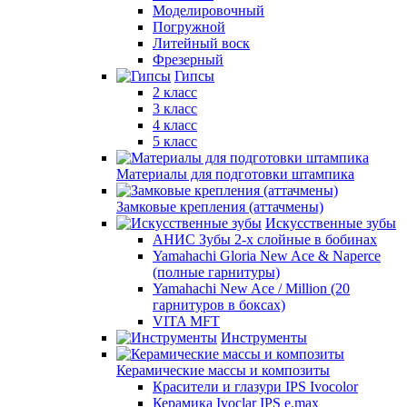
Моделировочный
Погружной
Литейный воск
Фрезерный
Гипсы
2 класс
3 класс
4 класс
5 класс
Материалы для подготовки штампика
Замковые крепления (аттачмены)
Искусственные зубы
АНИС Зубы 2-х слойные в бобинах
Yamahachi Gloria New Ace & Naperce
(полные гарнитуры)
Yamahachi New Ace / Million (20
гарнитуров в боксах)
VITA MFT
Инструменты
Керамические массы и композиты
Красители и глазури IPS Ivocolor
Керамика Ivoclar IPS e.max