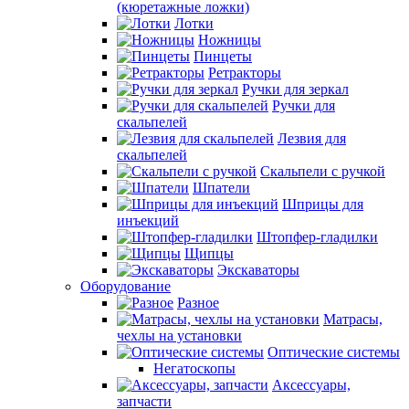
(кюретажные ложки)
Лотки
Ножницы
Пинцеты
Ретракторы
Ручки для зеркал
Ручки для
скальпелей
Лезвия для
скальпелей
Скальпели с ручкой
Шпатели
Шприцы для
инъекций
Штопфер-гладилки
Щипцы
Экскаваторы
Оборудование
Разное
Матрасы,
чехлы на установки
Оптические системы
Негатоскопы
Аксессуары,
запчасти