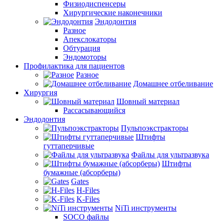
Физиодиспенсеры
Хирургические наконечники
Эндодонтия
Разное
Апекслокаторы
Обтурация
Эндомоторы
Профилактика для пациентов
Разное
Домашнее отбеливание
Хирургия
Шовный материал
Рассасывающийся
Эндодонтия
Пульпоэкстракторы
Штифты
гуттаперчивые
Файлы для ультразвука
Штифты
бумажные (абсорберы)
Gates
H-Files
K-Files
NiTi инструменты
SOCO файлы