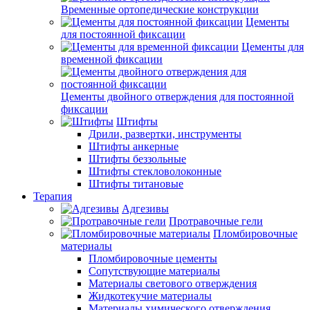
Временные ортопедические конструкции
Цементы
для постоянной фиксации
Цементы для
временной фиксации
Цементы двойного отверждения для постоянной
фиксации
Штифты
Дрили, развертки, инструменты
Штифты анкерные
Штифты беззольные
Штифты стекловолоконные
Штифты титановые
Терапия
Адгезивы
Протравочные гели
Пломбировочные
материалы
Пломбировочные цементы
Сопутствующие материалы
Материалы светового отверждения
Жидкотекучие материалы
Материалы химического отверждения