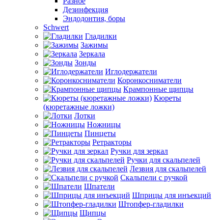
Разное
Дезинфекция
Эндодонтия, боры
Schwert
Гладилки
Зажимы
Зеркала
Зонды
Иглодержатели
Коронкосниматели
Крампонные щипцы
Кюреты
(кюретажные ложки)
Лотки
Ножницы
Пинцеты
Ретракторы
Ручки для зеркал
Ручки для скальпелей
Лезвия для скальпелей
Скальпели с ручкой
Шпатели
Шприцы для инъекций
Штопфер-гладилки
Щипцы