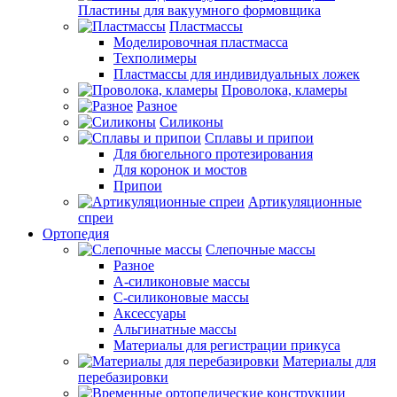
Пластины для вакуумного формовщика
Пластмассы
Моделировочная пластмасса
Техполимеры
Пластмассы для индивидуальных ложек
Проволока, кламеры
Разное
Силиконы
Сплавы и припои
Для бюгельного протезирования
Для коронок и мостов
Припои
Артикуляционные
спреи
Ортопедия
Слепочные массы
Разное
А-силиконовые массы
С-силиконовые массы
Аксессуары
Альгинатные массы
Материалы для регистрации прикуса
Материалы для
перебазировки