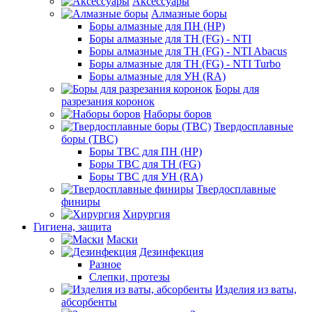
Аксессуары
Алмазные боры
Боры алмазные для ПН (HP)
Боры алмазные для ТН (FG) - NTI
Боры алмазные для ТН (FG) - NTI Abacus
Боры алмазные для ТН (FG) - NTI Turbo
Боры алмазные для УН (RA)
Боры для
разрезания коронок
Наборы боров
Твердосплавные
боры (ТВС)
Боры ТВС для ПН (HP)
Боры ТВС для ТН (FG)
Боры ТВС для УН (RA)
Твердосплавные
финиры
Хирургия
Гигиена, защита
Маски
Дезинфекция
Разное
Слепки, протезы
Изделия из ваты,
абсорбенты