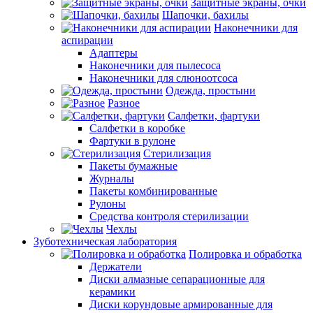
Защитные экраны, очки
Шапочки, бахилы
Наконечники для
аспирации
Адаптеры
Наконечники для пылесоса
Наконечники для слюноотсоса
Одежда, простыни
Разное
Салфетки, фартуки
Салфетки в коробке
Фартуки в рулоне
Стерилизация
Пакеты бумажные
Журналы
Пакеты комбинированные
Рулоны
Средства контроля стерилизации
Чехлы
Зуботехническая лаборатория
Полировка и обработка
Держатели
Диски алмазные сепарационные для
керамики
Диски корундовые армированные для