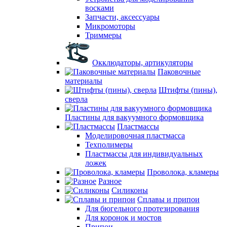
восками
Запчасти, аксессуары
Микромоторы
Триммеры
Окклюдаторы, артикуляторы
Паковочные
материалы
Штифты (пины),
сверла
Пластины для вакуумного формовщика
Пластмассы
Моделировочная пластмасса
Техполимеры
Пластмассы для индивидуальных
ложек
Проволока, кламеры
Разное
Силиконы
Сплавы и припои
Для бюгельного протезирования
Для коронок и мостов
Припои