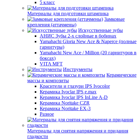
5 класс
Материалы для подготовки штампика
Замковые
крепления (аттачмены)
Искусственные зубы
АНИС Зубы 2-х слойные в бобинах
Yamahachi Gloria New Ace & Naperce (полные
гарнитуры)
Yamahachi New Ace / Million (20 гарнитуров в
боксах)
VITA MFT
Инструменты
Керамические
массы и композиты
Красители и глазури IPS Ivocolor
Керамика Ivoclar IPS e.max
Керамика Ivoclar IPS InLine A-D
Керамика Noritake CZR
Керамика Noritake EX-3
Разное
Материалы для снятия напряжения и придания
гладкости