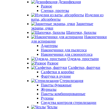
Дезинфекция
Разное
Слепки, протезы
Изделия из
ваты, абсорбенты
Защитные
экраны, очки
Шапочки, бахилы
Наконечники
для аспирации
Адаптеры
Наконечники для пылесоса
Наконечники для слюноотсоса
Одежда, простыни
Разное
Салфетки, фартуки
Салфетки в коробке
Фартуки в рулоне
Стерилизация
Пакеты бумажные
Журналы
Пакеты комбинированные
Рулоны
Средства контроля стерилизации
Чехлы