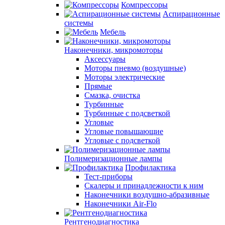
Компрессоры
Аспирационные
системы
Мебель
Наконечники, микромоторы
Аксессуары
Моторы пневмо (воздушные)
Моторы электрические
Прямые
Смазка, очистка
Турбинные
Турбинные с подсветкой
Угловые
Угловые повышающие
Угловые с подсветкой
Полимеризационные лампы
Профилактика
Тест-приборы
Скалеры и принадлежности к ним
Наконечники воздушно-абразивные
Наконечники Air-Flo
Рентгенодиагностика