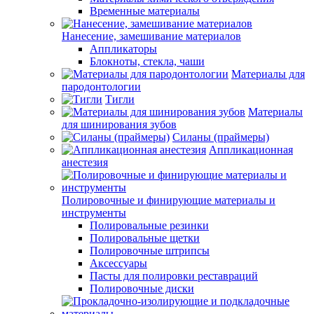
Временные материалы
Нанесение, замешивание материалов
Аппликаторы
Блокноты, стекла, чаши
Материалы для
пародонтологии
Тигли
Материалы
для шинирования зубов
Силаны (праймеры)
Аппликационная
анестезия
Полировочные и финирующие материалы и
инструменты
Полировальные резинки
Полировальные щетки
Полировочные штрипсы
Аксессуары
Пасты для полировки реставраций
Полировочные диски