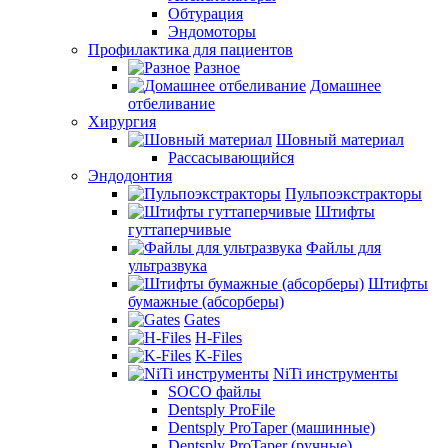
Обтурация
Эндомоторы
Профилактика для пациентов
Разное
Домашнее
отбеливание
Хирургия
Шовный материал
Рассасывающийся
Эндодонтия
Пульпоэкстракторы
Штифты
гуттаперчивые
Файлы для
ультразвука
Штифты
бумажные (абсорберы)
Gates
H-Files
K-Files
NiTi инструменты
SOCO файлы
Dentsply ProFile
Dentsply ProTaper (машинные)
Dentsply ProTaper (ручные)