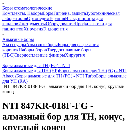
-
Боры стоматологические
Комплекты, Наборы
Боры
Гигиена, защита
Зуботехническая
лаборатория
Ортопедия
Терапия
Иглы, шприцы для
каналов
Инструменты
Оборудование
Профилактика для
пациентов
Хирургия
Эндодонтия
-
Алмазные боры
Аксессуары
Алмазные боры
Боры для разрезания
коронок
Наборы боров
Твердосплавные боры
(ТВС)
Твердосплавные финиры
Хирургия
-
Боры алмазные для ТН (FG) - NTI
Боры алмазные для ПН (HP)
Боры алмазные для ТН (FG) - NTI
Abacus
Боры алмазные для ТН (FG) - NTI Turbo
Боры алмазные
для УН (RA)
-
NTI 847KR-018F-FG - алмазный бор для ТН, конус, круглый
конец
NTI 847KR-018F-FG -
алмазный бор для ТН, конус,
круглый конец