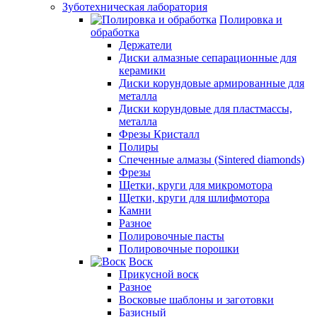
Зуботехническая лаборатория
Полировка и
обработка
Держатели
Диски алмазные сепарационные для
керамики
Диски корундовые армированные для
металла
Диски корундовые для пластмассы,
металла
Фрезы Кристалл
Полиры
Спеченные алмазы (Sintered diamonds)
Фрезы
Щетки, круги для микромотора
Щетки, круги для шлифмотора
Камни
Разное
Полировочные пасты
Полировочные порошки
Воск
Прикусной воск
Разное
Восковые шаблоны и заготовки
Базисный