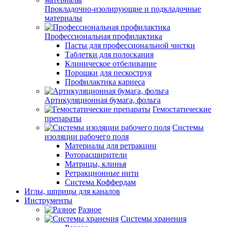
Прокладочно-изолирующие и подкладочные
материалы
Профессиональная профилактика
Пасты для профессиональной чистки
Таблетки для полоскания
Клиническое отбеливание
Порошки для пескоструя
Профилактика кариеса
Артикуляционная бумага, фольга
Гемостатические
препараты
Системы
изоляции рабочего поля
Материалы для ретракции
Роторасширители
Матрицы, клинья
Ретракционные нити
Система Коффердам
Иглы, шприцы для каналов
Инструменты
Разное
Системы хранения