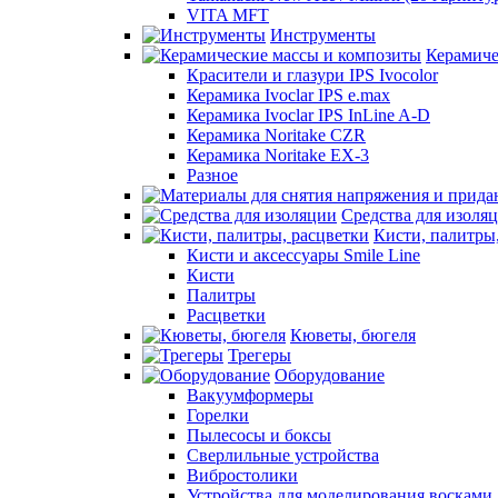
VITA MFT
Инструменты
Керамиче
Красители и глазури IPS Ivocolor
Керамика Ivoclar IPS e.max
Керамика Ivoclar IPS InLine A-D
Керамика Noritake CZR
Керамика Noritake EX-3
Разное
Средства для изоля
Кисти, палитры
Кисти и аксессуары Smile Line
Кисти
Палитры
Расцветки
Кюветы, бюгеля
Трегеры
Оборудование
Вакуумформеры
Горелки
Пылесосы и боксы
Сверлильные устройства
Вибростолики
Устройства для моделирования восками