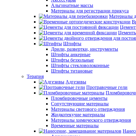
Альгинатные массы
Материалы для регистрации прикуса
Материалы д
В
Цемент
Цементы
Штифты
Дрили, развертки, инструменты
Штифты анкерные
Штифты беззольные
Штифты стекловолоконные
Штифты титановые
Терапия
Адгезивы
Протравочные гели
Пломбировочн
Пломбировочные цементы
Сопутствующие материалы
Материалы светового отверждения
Жидкотекучие материалы
Материалы химического отверждения
Временные материалы
Нанес