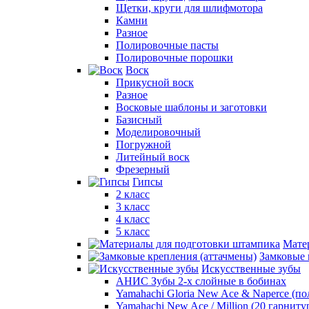
Щетки, круги для шлифмотора
Камни
Разное
Полировочные пасты
Полировочные порошки
Воск
Прикусной воск
Разное
Восковые шаблоны и заготовки
Базисный
Моделировочный
Погружной
Литейный воск
Фрезерный
Гипсы
2 класс
3 класс
4 класс
5 класс
Мате
Замковые 
Искусственные зубы
АНИС Зубы 2-х слойные в бобинах
Yamahachi Gloria New Ace & Naperce (п
Yamahachi New Ace / Million (20 гарниту