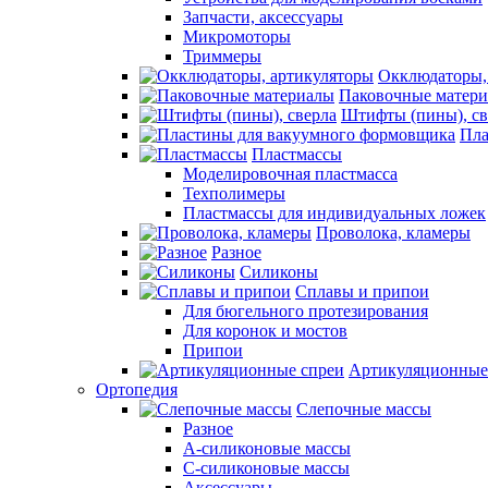
Запчасти, аксессуары
Микромоторы
Триммеры
Окклюдаторы,
Паковочные матер
Штифты (пины), св
Пла
Пластмассы
Моделировочная пластмасса
Техполимеры
Пластмассы для индивидуальных ложек
Проволока, кламеры
Разное
Силиконы
Сплавы и припои
Для бюгельного протезирования
Для коронок и мостов
Припои
Артикуляционные
Ортопедия
Слепочные массы
Разное
А-силиконовые массы
С-силиконовые массы
Аксессуары