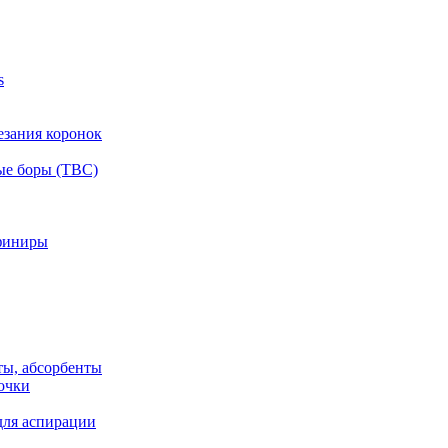
s
езания коронок
ые боры (ТВС)
финиры
ты, абсорбенты
очки
для аспирации