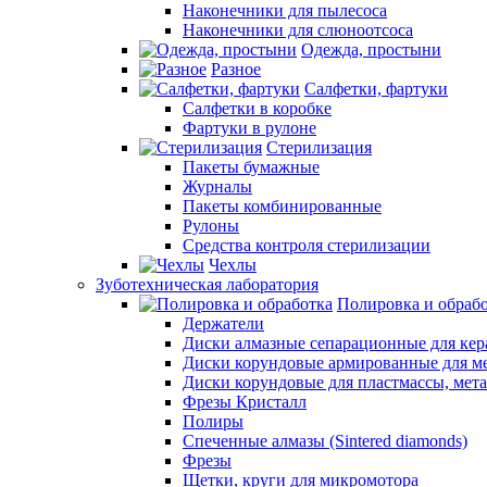
Наконечники для пылесоса
Наконечники для слюноотсоса
Одежда, простыни
Разное
Салфетки, фартуки
Салфетки в коробке
Фартуки в рулоне
Стерилизация
Пакеты бумажные
Журналы
Пакеты комбинированные
Рулоны
Средства контроля стерилизации
Чехлы
Зуботехническая лаборатория
Полировка и обраб
Держатели
Диски алмазные сепарационные для ке
Диски корундовые армированные для м
Диски корундовые для пластмассы, мет
Фрезы Кристалл
Полиры
Спеченные алмазы (Sintered diamonds)
Фрезы
Щетки, круги для микромотора