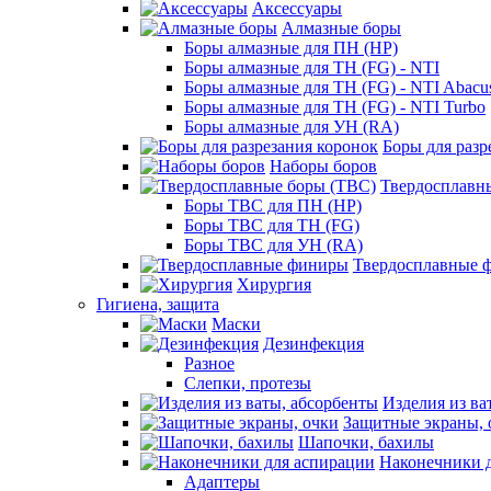
Аксессуары
Алмазные боры
Боры алмазные для ПН (HP)
Боры алмазные для ТН (FG) - NTI
Боры алмазные для ТН (FG) - NTI Abacu
Боры алмазные для ТН (FG) - NTI Turbo
Боры алмазные для УН (RA)
Боры для разр
Наборы боров
Твердосплавн
Боры ТВС для ПН (HP)
Боры ТВС для ТН (FG)
Боры ТВС для УН (RA)
Твердосплавные 
Хирургия
Гигиена, защита
Маски
Дезинфекция
Разное
Слепки, протезы
Изделия из ва
Защитные экраны, 
Шапочки, бахилы
Наконечники 
Адаптеры