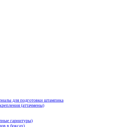
риалы для подготовки штампика
крепления (аттачмены)
олные гарнитуры)
ров в боксах)