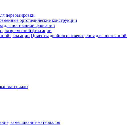
ля перебазировки
ременные ортопедические конструкции
ы для постоянной фиксации
 для временной фиксации
Цементы двойного отверждения для постоянной
ые материалы
ение, замешивание материалов