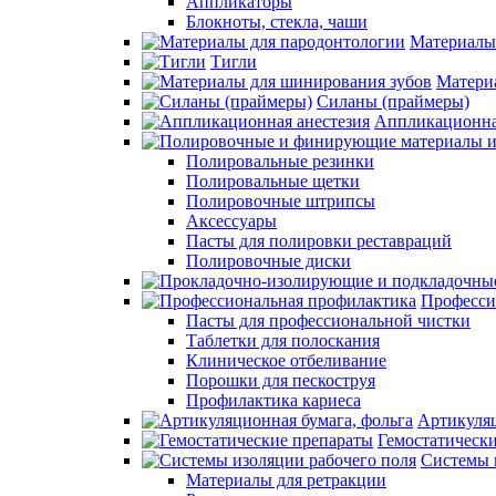
Аппликаторы
Блокноты, стекла, чаши
Материалы
Тигли
Матери
Силаны (праймеры)
Аппликационна
Полировальные резинки
Полировальные щетки
Полировочные штрипсы
Аксессуары
Пасты для полировки реставраций
Полировочные диски
Професси
Пасты для профессиональной чистки
Таблетки для полоскания
Клиническое отбеливание
Порошки для пескоструя
Профилактика кариеса
Артикуляц
Гемостатическ
Системы 
Материалы для ретракции