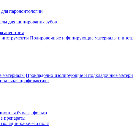
 для пародонтологии
алы для шинирования зубов
я анестезия
Полировочные и финирующие материалы и инст
Прокладочно-изолирующие и подкладочные матер
ональная профилактика
ионная бумага, фольга
ие препараты
изоляции рабочего поля