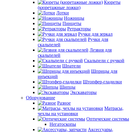
Кюреты
(кюретажные ложки)
Лотки
Ножницы
Пинцеты
Ретракторы
Ручки для зеркал
Ручки для
скальпелей
Лезвия для
скальпелей
Скальпели с ручкой
Шпатели
Шприцы для
инъекций
Штопфер-гладилки
Щипцы
Экскаваторы
Оборудование
Разное
Матрасы,
чехлы на установки
Оптические системы
Негатоскопы
Аксессуары,