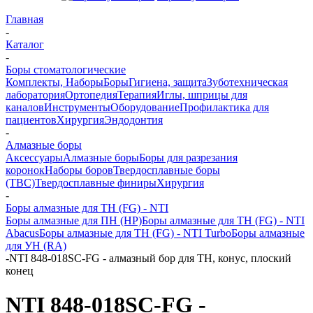
Главная
-
Каталог
-
Боры стоматологические
Комплекты, Наборы
Боры
Гигиена, защита
Зуботехническая
лаборатория
Ортопедия
Терапия
Иглы, шприцы для
каналов
Инструменты
Оборудование
Профилактика для
пациентов
Хирургия
Эндодонтия
-
Алмазные боры
Аксессуары
Алмазные боры
Боры для разрезания
коронок
Наборы боров
Твердосплавные боры
(ТВС)
Твердосплавные финиры
Хирургия
-
Боры алмазные для ТН (FG) - NTI
Боры алмазные для ПН (HP)
Боры алмазные для ТН (FG) - NTI
Abacus
Боры алмазные для ТН (FG) - NTI Turbo
Боры алмазные
для УН (RA)
-
NTI 848-018SC-FG - алмазный бор для ТН, конус, плоский
конец
NTI 848-018SC-FG -