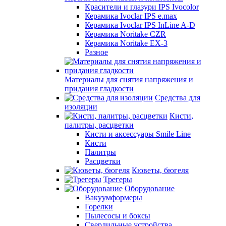
Красители и глазури IPS Ivocolor
Керамика Ivoclar IPS e.max
Керамика Ivoclar IPS InLine A-D
Керамика Noritake CZR
Керамика Noritake EX-3
Разное
Материалы для снятия напряжения и
придания гладкости
Средства для
изоляции
Кисти,
палитры, расцветки
Кисти и аксессуары Smile Line
Кисти
Палитры
Расцветки
Кюветы, бюгеля
Трегеры
Оборудование
Вакуумформеры
Горелки
Пылесосы и боксы
Сверлильные устройства