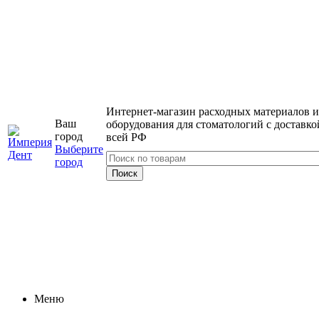
Интернет-магазин расходных материалов и
Ваш
оборудования для стоматологий с доставко
город
всей РФ
Выберите
город
Меню