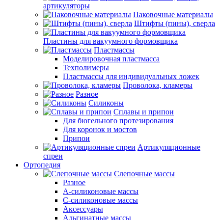
артикуляторы
Паковочные материалы
Штифты (пины), сверла
Пластины для вакуумного формовщика
Пластмассы
Моделировочная пластмасса
Техполимеры
Пластмассы для индивидуальных ложек
Проволока, кламеры
Разное
Силиконы
Сплавы и припои
Для бюгельного протезирования
Для коронок и мостов
Припои
Артикуляционные
спреи
Ортопедия
Слепочные массы
Разное
А-силиконовые массы
С-силиконовые массы
Аксессуары
Альгинатные массы