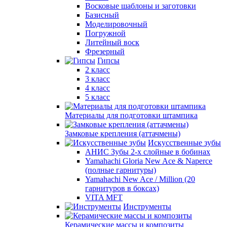
Восковые шаблоны и заготовки
Базисный
Моделировочный
Погружной
Литейный воск
Фрезерный
Гипсы
2 класс
3 класс
4 класс
5 класс
Материалы для подготовки штампика
Замковые крепления (аттачмены)
Искусственные зубы
АНИС Зубы 2-х слойные в бобинах
Yamahachi Gloria New Ace & Naperce
(полные гарнитуры)
Yamahachi New Ace / Million (20
гарнитуров в боксах)
VITA MFT
Инструменты
Керамические массы и композиты