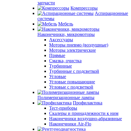
запчасти
Компрессоры
Аспирационные
системы
Мебель
Наконечники, микромоторы
Аксессуары
Моторы пневмо (воздушные)
Моторы электрические
Прямые
Смазка, очистка
Турбинные
Турбинные с подсветкой
Угловые
Угловые повышающие
Угловые с подсветкой
Полимеризационные лампы
Профилактика
Тест-приборы
Скалеры и принадлежности к ним
Наконечники воздушно-абразивные
Наконечники Air-Flo