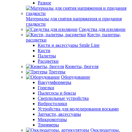
Разное
Материалы для снятия напряжения и придания
гладкости
Средства для изоляции
Кисти, палитры,
расцветки
Кисти и аксессуары Smile Line
Кисти
Палитры
Расцветки
Кюветы, бюгеля
Трегеры
Оборудование
Вакуумформеры
Горелки
Пылесосы и боксы
Сверлильные устройства
Вибростолики
Устройства для моделирования восками
Запчасти, аксессуары
Микромоторы
Триммеры
Окклюдаторы,