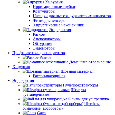
Хирургия
Ирригационные трубки
Коагуляторы
Насадки для пьезохирургических аппаратов
Физиодиспенсеры
Хирургические наконечники
Эндодонтия
Разное
Апекслокаторы
Обтурация
Эндомоторы
Профилактика для пациентов
Разное
Домашнее отбеливание
Хирургия
Шовный материал
Рассасывающийся
Эндодонтия
Пульпоэкстракторы
Штифты
гуттаперчивые
Файлы для ультразвука
Штифты
бумажные (абсорберы)
Gates