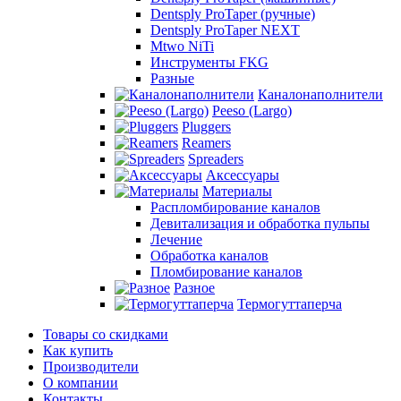
Dentsply ProTaper (ручные)
Dentsply ProTaper NEXT
Mtwo NiTi
Инструменты FKG
Разные
Каналонаполнители
Peeso (Largo)
Pluggers
Reamers
Spreaders
Аксессуары
Материалы
Распломбирование каналов
Девитализация и обработка пульпы
Лечение
Обработка каналов
Пломбирование каналов
Разное
Термогуттаперча
Товары со скидками
Как купить
Производители
О компании
Контакты