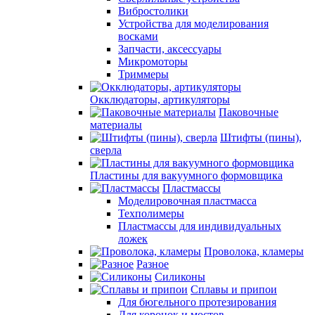
Вибростолики
Устройства для моделирования
восками
Запчасти, аксессуары
Микромоторы
Триммеры
Окклюдаторы, артикуляторы
Паковочные
материалы
Штифты (пины),
сверла
Пластины для вакуумного формовщика
Пластмассы
Моделировочная пластмасса
Техполимеры
Пластмассы для индивидуальных
ложек
Проволока, кламеры
Разное
Силиконы
Сплавы и припои
Для бюгельного протезирования
Для коронок и мостов