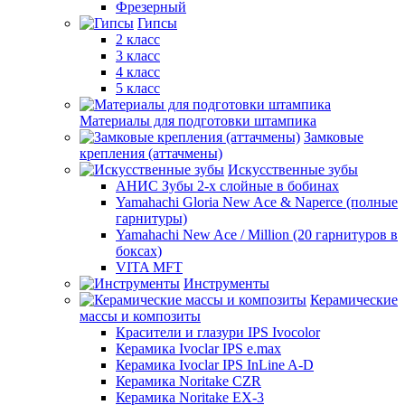
Фрезерный
Гипсы
2 класс
3 класс
4 класс
5 класс
Материалы для подготовки штампика
Замковые
крепления (аттачмены)
Искусственные зубы
АНИС Зубы 2-х слойные в бобинах
Yamahachi Gloria New Ace & Naperce (полные
гарнитуры)
Yamahachi New Ace / Million (20 гарнитуров в
боксах)
VITA MFT
Инструменты
Керамические
массы и композиты
Красители и глазури IPS Ivocolor
Керамика Ivoclar IPS e.max
Керамика Ivoclar IPS InLine A-D
Керамика Noritake CZR
Керамика Noritake EX-3