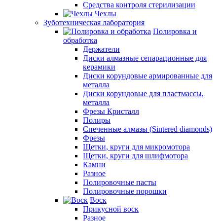
Средства контроля стерилизации
Чехлы
Зуботехническая лаборатория
Полировка и
обработка
Держатели
Диски алмазные сепарационные для
керамики
Диски корундовые армированные для
металла
Диски корундовые для пластмассы,
металла
Фрезы Кристалл
Полиры
Спеченные алмазы (Sintered diamonds)
Фрезы
Щетки, круги для микромотора
Щетки, круги для шлифмотора
Камни
Разное
Полировочные пасты
Полировочные порошки
Воск
Прикусной воск
Разное