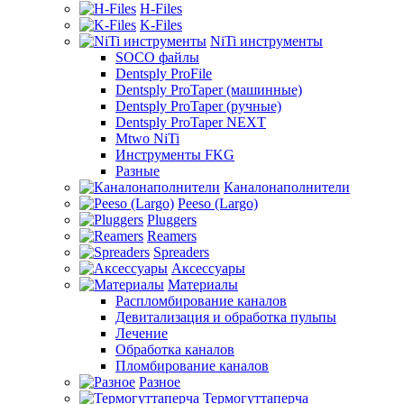
H-Files
K-Files
NiTi инструменты
SOCO файлы
Dentsply ProFile
Dentsply ProTaper (машинные)
Dentsply ProTaper (ручные)
Dentsply ProTaper NEXT
Mtwo NiTi
Инструменты FKG
Разные
Каналонаполнители
Peeso (Largo)
Pluggers
Reamers
Spreaders
Аксессуары
Материалы
Распломбирование каналов
Девитализация и обработка пульпы
Лечение
Обработка каналов
Пломбирование каналов
Разное
Термогуттаперча