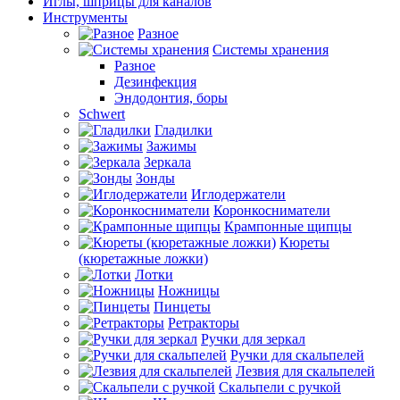
Иглы, шприцы для каналов
Инструменты
Разное
Системы хранения
Разное
Дезинфекция
Эндодонтия, боры
Schwert
Гладилки
Зажимы
Зеркала
Зонды
Иглодержатели
Коронкосниматели
Крампонные щипцы
Кюреты
(кюретажные ложки)
Лотки
Ножницы
Пинцеты
Ретракторы
Ручки для зеркал
Ручки для скальпелей
Лезвия для скальпелей
Скальпели с ручкой