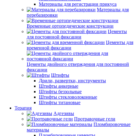
Материалы для регистрации прикуса
Материалы для
перебазировки
Временные ортопедические конструкции
Цементы
для постоянной фиксации
Цементы для
временной фиксации
Цементы двойного отверждения для постоянной
фиксации
Штифты
Дрили, развертки, инструменты
Штифты анкерные
Штифты беззольные
Штифты стекловолоконные
Штифты титановые
Терапия
Адгезивы
Протравочные гели
Пломбировочные
материалы
Пломбировочные цементы