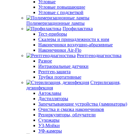
Угловые
Угловые повышающие
Угловые с подсветкой
Полимеризационные лампы
Профилактика
Тест-приборы
Скалеры и принадлежности к ним
Наконечники воздушно-абразивные
Наконечники Air-Flo
Рентгенодиагностика
Разное
Интраоральные датчики
Рентген-защита
Трубки портативные
Стерилизация,
дезинфекция
Автоклавы
Дистилляторы
Запечатывающие устройства (ламинаторы)
Очистка и смазка наконечников
Рециркуляторы, облучатели
Сухожары
УЗ-Мойки
УФ-камеры