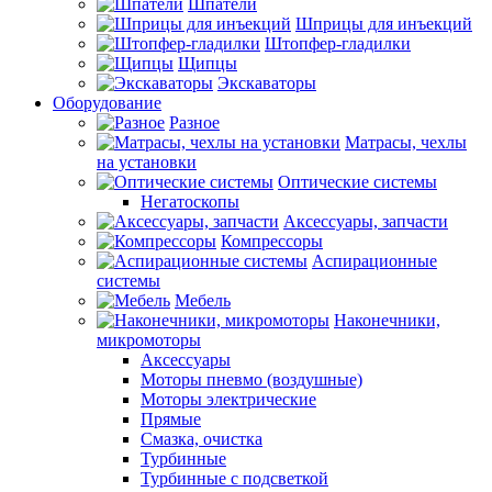
Шпатели
Шприцы для инъекций
Штопфер-гладилки
Щипцы
Экскаваторы
Оборудование
Разное
Матрасы, чехлы
на установки
Оптические системы
Негатоскопы
Аксессуары, запчасти
Компрессоры
Аспирационные
системы
Мебель
Наконечники,
микромоторы
Аксессуары
Моторы пневмо (воздушные)
Моторы электрические
Прямые
Смазка, очистка
Турбинные
Турбинные с подсветкой