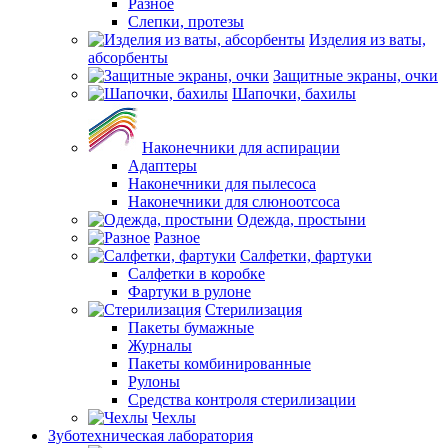
Разное
Слепки, протезы
Изделия из ваты,
абсорбенты
Защитные экраны, очки
Шапочки, бахилы
Наконечники для аспирации
Адаптеры
Наконечники для пылесоса
Наконечники для слюноотсоса
Одежда, простыни
Разное
Салфетки, фартуки
Салфетки в коробке
Фартуки в рулоне
Стерилизация
Пакеты бумажные
Журналы
Пакеты комбинированные
Рулоны
Средства контроля стерилизации
Чехлы
Зуботехническая лаборатория