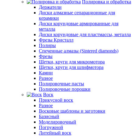
Полировка и обработка
Держатели
Диски алмазные сепарационные для
керамики
Диски корундовые армированные для
металла
Диски корундовые для пластмассы, металла
Фрезы Кристалл
Полиры
Спеченные алмазы (Sintered diamonds)
Фрезы
Щетки, круги для микромотора
Щетки, круги для шлифмотора
Камни
Разное
Полировочные пасты
Полировочные порошки
Воск
Прикусной воск
Разное
Восковые шаблоны и заготовки
Базисный
Моделировочный
Погружной
Литейный воск