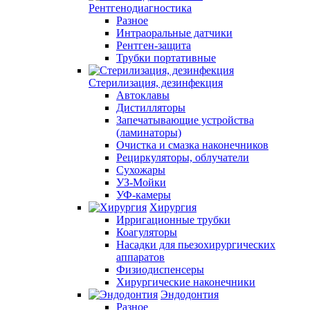
Рентгенодиагностика
Разное
Интраоральные датчики
Рентген-защита
Трубки портативные
Стерилизация, дезинфекция
Автоклавы
Дистилляторы
Запечатывающие устройства
(ламинаторы)
Очистка и смазка наконечников
Рециркуляторы, облучатели
Сухожары
УЗ-Мойки
УФ-камеры
Хирургия
Ирригационные трубки
Коагуляторы
Насадки для пьезохирургических
аппаратов
Физиодиспенсеры
Хирургические наконечники
Эндодонтия
Разное