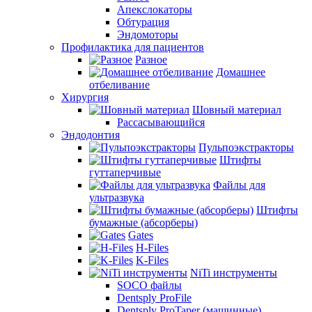
Апекслокаторы
Обтурация
Эндомоторы
Профилактика для пациентов
Разное
Домашнее
отбеливание
Хирургия
Шовный материал
Рассасывающийся
Эндодонтия
Пульпоэкстракторы
Штифты
гуттаперчивые
Файлы для
ультразвука
Штифты
бумажные (абсорберы)
Gates
H-Files
K-Files
NiTi инструменты
SOCO файлы
Dentsply ProFile
Dentsply ProTaper (машинные)