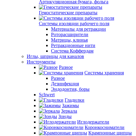
Артикуляционная бумага, фольга
Гемостатические препараты
Системы изоляции рабочего поля
Материалы для ретракции
Роторасширители
Матрицы, клинья
Ретракционные нити
Система Коффердам
Иглы, шприцы для каналов
Инструменты
Разное
Системы хранения
Разное
Дезинфекция
Эндодонтия, боры
Schwert
Гладилки
Зажимы
Зеркала
Зонды
Иглодержатели
Коронкосниматели
Крампонные щипцы