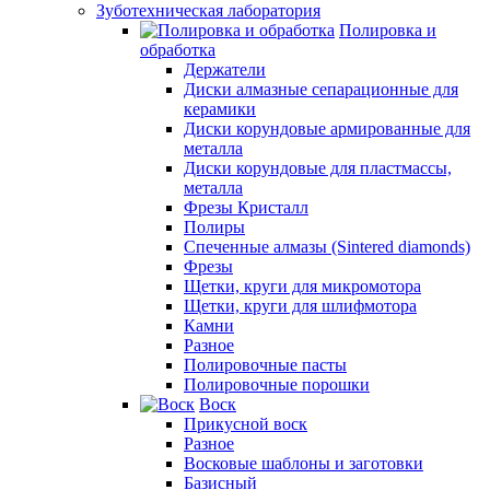
Зуботехническая лаборатория
Полировка и
обработка
Держатели
Диски алмазные сепарационные для
керамики
Диски корундовые армированные для
металла
Диски корундовые для пластмассы,
металла
Фрезы Кристалл
Полиры
Спеченные алмазы (Sintered diamonds)
Фрезы
Щетки, круги для микромотора
Щетки, круги для шлифмотора
Камни
Разное
Полировочные пасты
Полировочные порошки
Воск
Прикусной воск
Разное
Восковые шаблоны и заготовки
Базисный