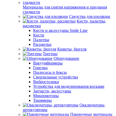
Материалы для снятия напряжения и придания
гладкости
Средства для изоляции
Кисти, палитры,
расцветки
Кисти и аксессуары Smile Line
Кисти
Палитры
Расцветки
Кюветы, бюгеля
Трегеры
Оборудование
Вакуумформеры
Горелки
Пылесосы и боксы
Сверлильные устройства
Вибростолики
Устройства для моделирования восками
Запчасти, аксессуары
Микромоторы
Триммеры
Окклюдаторы,
артикуляторы
Паковочные материалы