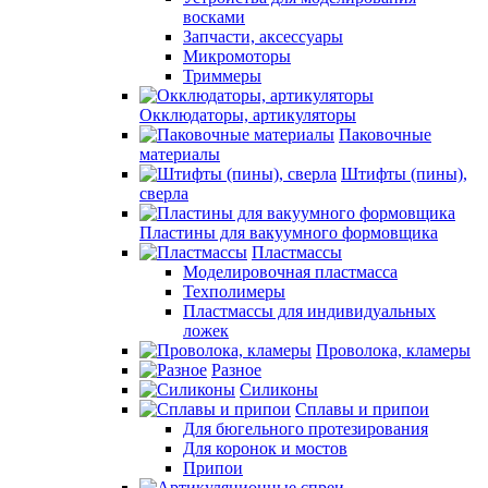
восками
Запчасти, аксессуары
Микромоторы
Триммеры
Окклюдаторы, артикуляторы
Паковочные
материалы
Штифты (пины),
сверла
Пластины для вакуумного формовщика
Пластмассы
Моделировочная пластмасса
Техполимеры
Пластмассы для индивидуальных
ложек
Проволока, кламеры
Разное
Силиконы
Сплавы и припои
Для бюгельного протезирования
Для коронок и мостов
Припои