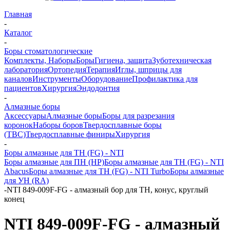
Главная
-
Каталог
-
Боры стоматологические
Комплекты, Наборы
Боры
Гигиена, защита
Зуботехническая
лаборатория
Ортопедия
Терапия
Иглы, шприцы для
каналов
Инструменты
Оборудование
Профилактика для
пациентов
Хирургия
Эндодонтия
-
Алмазные боры
Аксессуары
Алмазные боры
Боры для разрезания
коронок
Наборы боров
Твердосплавные боры
(ТВС)
Твердосплавные финиры
Хирургия
-
Боры алмазные для ТН (FG) - NTI
Боры алмазные для ПН (HP)
Боры алмазные для ТН (FG) - NTI
Abacus
Боры алмазные для ТН (FG) - NTI Turbo
Боры алмазные
для УН (RA)
-
NTI 849-009F-FG - алмазный бор для ТН, конус, круглый
конец
NTI 849-009F-FG - алмазный