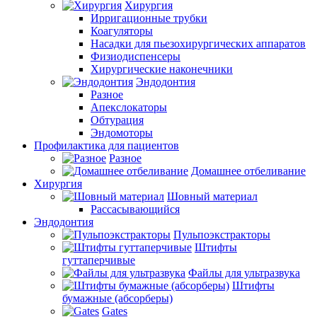
Хирургия
Ирригационные трубки
Коагуляторы
Насадки для пьезохирургических аппаратов
Физиодиспенсеры
Хирургические наконечники
Эндодонтия
Разное
Апекслокаторы
Обтурация
Эндомоторы
Профилактика для пациентов
Разное
Домашнее отбеливание
Хирургия
Шовный материал
Рассасывающийся
Эндодонтия
Пульпоэкстракторы
Штифты
гуттаперчивые
Файлы для ультразвука
Штифты
бумажные (абсорберы)
Gates