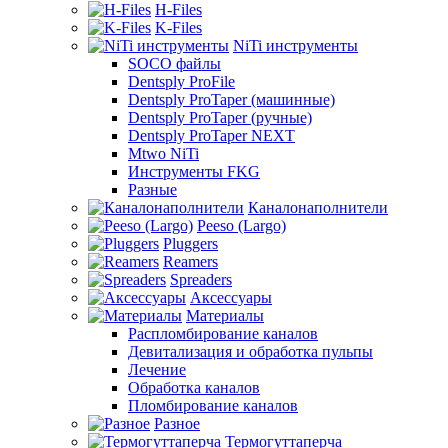
H-Files
K-Files
NiTi инструменты
SOCO файлы
Dentsply ProFile
Dentsply ProTaper (машинные)
Dentsply ProTaper (ручные)
Dentsply ProTaper NEXT
Mtwo NiTi
Инструменты FKG
Разные
Каналонаполнители
Peeso (Largo)
Pluggers
Reamers
Spreaders
Аксессуары
Материалы
Распломбирование каналов
Девитализация и обработка пульпы
Лечение
Обработка каналов
Пломбирование каналов
Разное
Термогуттаперча