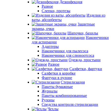
Дезинфекция
Разное
Слепки, протезы
Изделия из
ваты, абсорбенты
Защитные
экраны, очки
Шапочки, бахилы
Наконечники
для аспирации
Адаптеры
Наконечники для пылесоса
Наконечники для слюноотсоса
Одежда, простыни
Разное
Салфетки, фартуки
Салфетки в коробке
Фартуки в рулоне
Стерилизация
Пакеты бумажные
Журналы
Пакеты комбинированные
Рулоны
Средства контроля стерилизации
Чехлы