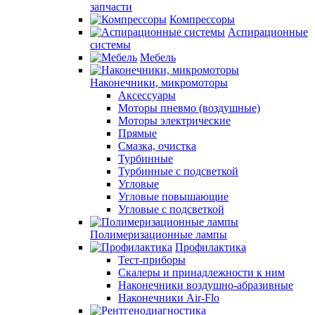
запчасти
Компрессоры
Аспирационные
системы
Мебель
Наконечники, микромоторы
Аксессуары
Моторы пневмо (воздушные)
Моторы электрические
Прямые
Смазка, очистка
Турбинные
Турбинные с подсветкой
Угловые
Угловые повышающие
Угловые с подсветкой
Полимеризационные лампы
Профилактика
Тест-приборы
Скалеры и принадлежности к ним
Наконечники воздушно-абразивные
Наконечники Air-Flo