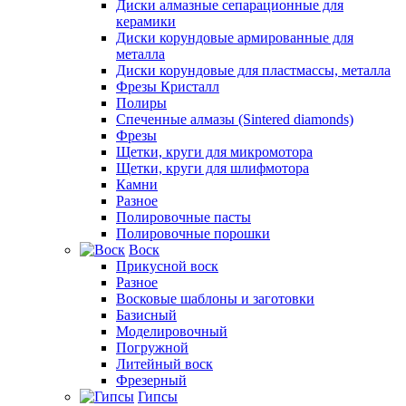
Диски алмазные сепарационные для
керамики
Диски корундовые армированные для
металла
Диски корундовые для пластмассы, металла
Фрезы Кристалл
Полиры
Спеченные алмазы (Sintered diamonds)
Фрезы
Щетки, круги для микромотора
Щетки, круги для шлифмотора
Камни
Разное
Полировочные пасты
Полировочные порошки
Воск
Прикусной воск
Разное
Восковые шаблоны и заготовки
Базисный
Моделировочный
Погружной
Литейный воск
Фрезерный
Гипсы