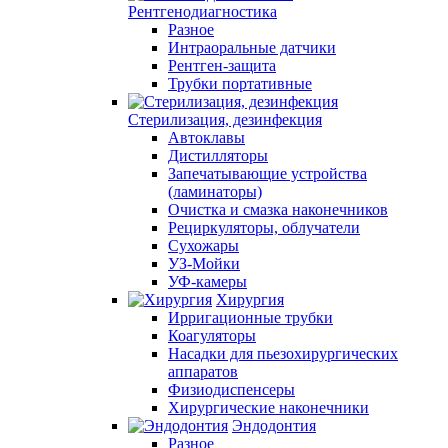
Рентгенодиагностика
Разное
Интраоральные датчики
Рентген-защита
Трубки портативные
Стерилизация, дезинфекция
Автоклавы
Дистилляторы
Запечатывающие устройства
(ламинаторы)
Очистка и смазка наконечников
Рециркуляторы, облучатели
Сухожары
УЗ-Мойки
УФ-камеры
Хирургия
Ирригационные трубки
Коагуляторы
Насадки для пьезохирургических
аппаратов
Физиодиспенсеры
Хирургические наконечники
Эндодонтия
Разное