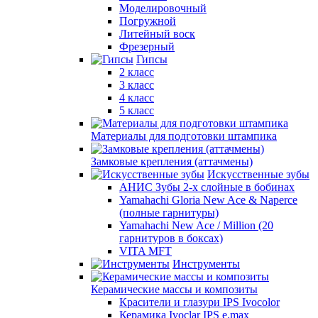
Моделировочный
Погружной
Литейный воск
Фрезерный
Гипсы
2 класс
3 класс
4 класс
5 класс
Материалы для подготовки штампика
Замковые крепления (аттачмены)
Искусственные зубы
АНИС Зубы 2-х слойные в бобинах
Yamahachi Gloria New Ace & Naperce
(полные гарнитуры)
Yamahachi New Ace / Million (20
гарнитуров в боксах)
VITA MFT
Инструменты
Керамические массы и композиты
Красители и глазури IPS Ivocolor
Керамика Ivoclar IPS e.max