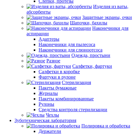
Слепки, протезы
Изделия из ваты,
абсорбенты
Защитные экраны, очки
Шапочки, бахилы
Наконечники для
аспирации
Адаптеры
Наконечники для пылесоса
Наконечники для слюноотсоса
Одежда, простыни
Разное
Салфетки, фартуки
Салфетки в коробке
Фартуки в рулоне
Стерилизация
Пакеты бумажные
Журналы
Пакеты комбинированные
Рулоны
Средства контроля стерилизации
Чехлы
Зуботехническая лаборатория
Полировка и обработка
Держатели