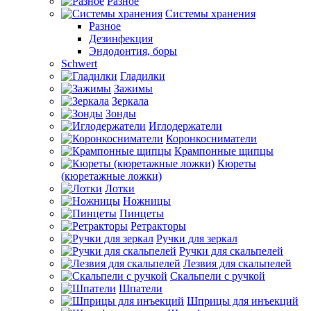
Разное
Системы хранения
Разное
Дезинфекция
Эндодонтия, боры
Schwert
Гладилки
Зажимы
Зеркала
Зонды
Иглодержатели
Коронкосниматели
Крампонные щипцы
Кюреты
(кюретажные ложки)
Лотки
Ножницы
Пинцеты
Ретракторы
Ручки для зеркал
Ручки для скальпелей
Лезвия для скальпелей
Скальпели с ручкой
Шпатели
Шприцы для инъекций