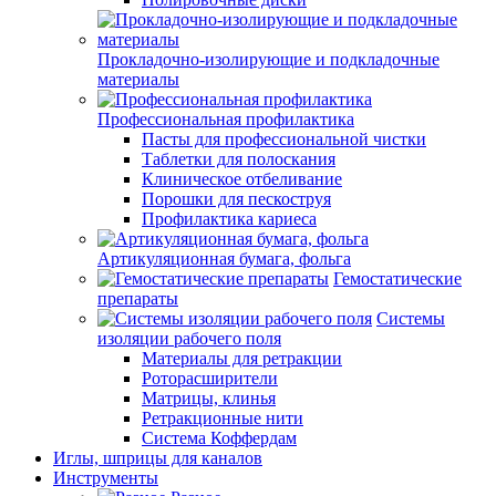
Прокладочно-изолирующие и подкладочные
материалы
Профессиональная профилактика
Пасты для профессиональной чистки
Таблетки для полоскания
Клиническое отбеливание
Порошки для пескоструя
Профилактика кариеса
Артикуляционная бумага, фольга
Гемостатические
препараты
Системы
изоляции рабочего поля
Материалы для ретракции
Роторасширители
Матрицы, клинья
Ретракционные нити
Система Коффердам
Иглы, шприцы для каналов
Инструменты