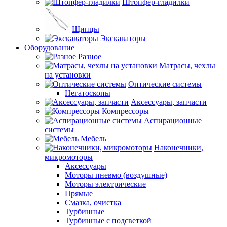
Штопфер-гладилки
Щипцы
Экскаваторы
Оборудование
Разное
Матрасы, чехлы
на установки
Оптические системы
Негатоскопы
Аксессуары, запчасти
Компрессоры
Аспирационные
системы
Мебель
Наконечники,
микромоторы
Аксессуары
Моторы пневмо (воздушные)
Моторы электрические
Прямые
Смазка, очистка
Турбинные
Турбинные с подсветкой