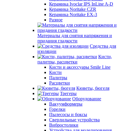
Керамика Ivoclar IPS InLine A-D
Керамика Noritake CZR
Керамика Noritake EX-3
Разное
Материалы для снятия напряжения и
придания гладкости
Средства для
изоляции
Кисти,
палитры, расцветки
Кисти и аксессуары Smile Line
Кисти
Палитры
Расцветки
Кюветы, бюгеля
Трегеры
Оборудование
Вакуумформеры
Горелки
Пылесосы и боксы
Сверлильные устройства
Вибростолики
Устройства для моделирования