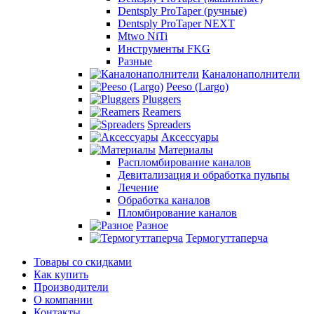
Dentsply ProTaper (ручные)
Dentsply ProTaper NEXT
Mtwo NiTi
Инструменты FKG
Разные
Каналонаполнители
Peeso (Largo)
Pluggers
Reamers
Spreaders
Аксессуары
Материалы
Распломбирование каналов
Девитализация и обработка пульпы
Лечение
Обработка каналов
Пломбирование каналов
Разное
Термогуттаперча
Товары со скидками
Как купить
Производители
О компании
Контакты