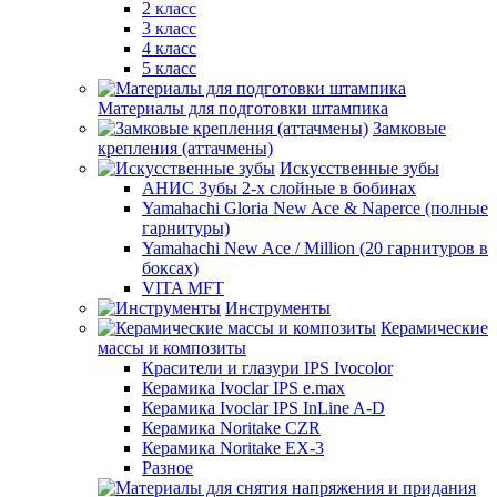
2 класс
3 класс
4 класс
5 класс
Материалы для подготовки штампика
Замковые
крепления (аттачмены)
Искусственные зубы
АНИС Зубы 2-х слойные в бобинах
Yamahachi Gloria New Ace & Naperce (полные
гарнитуры)
Yamahachi New Ace / Million (20 гарнитуров в
боксах)
VITA MFT
Инструменты
Керамические
массы и композиты
Красители и глазури IPS Ivocolor
Керамика Ivoclar IPS e.max
Керамика Ivoclar IPS InLine A-D
Керамика Noritake CZR
Керамика Noritake EX-3
Разное