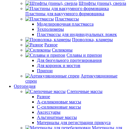
Штифты (пины), сверла
Пластины для вакуумного формовщика
Пластмассы
Моделировочная пластмасса
Техполимеры
Пластмассы для индивидуальных ложек
Проволока, кламеры
Разное
Силиконы
Сплавы и припои
Для бюгельного протезирования
Для коронок и мостов
Припои
Артикуляционные
спреи
Ортопедия
Слепочные массы
Разное
А-силиконовые массы
С-силиконовые массы
Аксессуары
Альгинатные массы
Материалы для регистрации прикуса
Материалы для