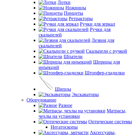
Лотки
Ножницы
Пинцеты
Ретракторы
Ручки для зеркал
Ручки для
скальпелей
Лезвия для
скальпелей
Скальпели с ручкой
Шпатели
Шприцы для
инъекций
Штопфер-гладилки
Щипцы
Экскаваторы
Оборудование
Разное
Матрасы,
чехлы на установки
Оптические системы
Негатоскопы
Аксессуары,