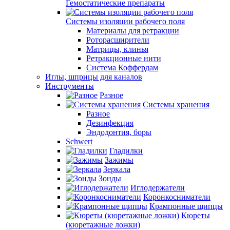
Гемостатические препараты
Системы изоляции рабочего поля
Материалы для ретракции
Роторасширители
Матрицы, клинья
Ретракционные нити
Система Коффердам
Иглы, шприцы для каналов
Инструменты
Разное
Системы хранения
Разное
Дезинфекция
Эндодонтия, боры
Schwert
Гладилки
Зажимы
Зеркала
Зонды
Иглодержатели
Коронкосниматели
Крампонные щипцы
Кюреты
(кюретажные ложки)