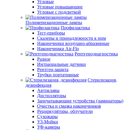
Угловые
Угловые повышающие
Угловые с подсветкой
Полимеризационные лампы
Профилактика
Тест-приборы
Скалеры и принадлежности к ним
Наконечники воздушно-абразивные
Наконечники Air-Flo
Рентгенодиагностика
Разное
Интраоральные датчики
Рентген-защита
Трубки портативные
Стерилизация,
дезинфекция
Автоклавы
Дистилляторы
Запечатывающие устройства (ламинаторы)
Очистка и смазка наконечников
Рециркуляторы, облучатели
Сухожары
УЗ-Мойки
УФ-камеры