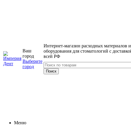
Интернет-магазин расходных материалов и
Ваш
оборудования для стоматологий с доставко
город
всей РФ
Выберите
город
Меню