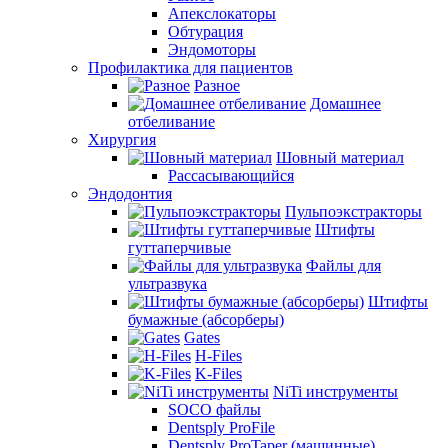
Апекслокаторы
Обтурация
Эндомоторы
Профилактика для пациентов
Разное
Домашнее
отбеливание
Хирургия
Шовный материал
Рассасывающийся
Эндодонтия
Пульпоэкстракторы
Штифты
гуттаперчивые
Файлы для
ультразвука
Штифты
бумажные (абсорберы)
Gates
H-Files
K-Files
NiTi инструменты
SOCO файлы
Dentsply ProFile
Dentsply ProTaper (машинные)