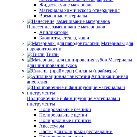
Жидкотекучие материалы
Материалы химического отверждения
Временные материалы
Нанесение, замешивание материалов
Аппликаторы
Блокноты, стекла, чаши
Материалы для
пародонтологии
Тигли
Материалы
для шинирования зубов
Силаны (праймеры)
Аппликационная
анестезия
Полировочные и финирующие материалы и
инструменты
Полировальные резинки
Полировальные щетки
Полировочные штрипсы
Аксессуары
Пасты для полировки реставраций
Полировочные диски