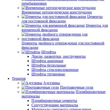
перебазировки
Временные ортопедические конструкции
Цементы
для постоянной фиксации
Цементы для
временной фиксации
Цементы двойного отверждения для постоянной
фиксации
Штифты
Дрили, развертки, инструменты
Штифты анкерные
Штифты беззольные
Штифты стекловолоконные
Штифты титановые
Терапия
Адгезивы
Протравочные гели
Пломбировочные
материалы
Пломбировочные цементы
Сопутствующие материалы
Материалы светового отверждения