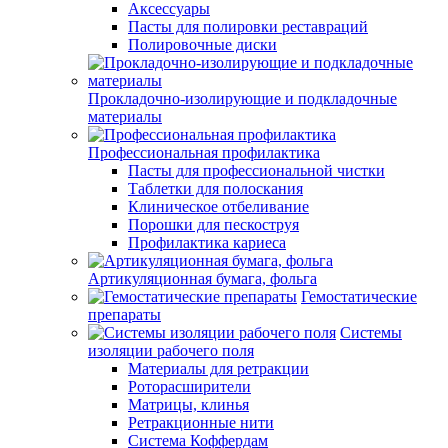
Аксессуары
Пасты для полировки реставраций
Полировочные диски
Прокладочно-изолирующие и подкладочные
материалы
Профессиональная профилактика
Пасты для профессиональной чистки
Таблетки для полоскания
Клиническое отбеливание
Порошки для пескоструя
Профилактика кариеса
Артикуляционная бумага, фольга
Гемостатические
препараты
Системы
изоляции рабочего поля
Материалы для ретракции
Роторасширители
Матрицы, клинья
Ретракционные нити
Система Коффердам