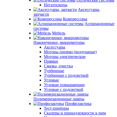
Оптические системы
Негатоскопы
Аксессуары,
запчасти
Компрессоры
Аспирационные
системы
Мебель
Наконечники, микромоторы
Аксессуары
Моторы пневмо (воздушные)
Моторы электрические
Прямые
Смазка, очистка
Турбинные
Турбинные с подсветкой
Угловые
Угловые повышающие
Угловые с подсветкой
Полимеризационные лампы
Профилактика
Тест-приборы
Скалеры и принадлежности к ним