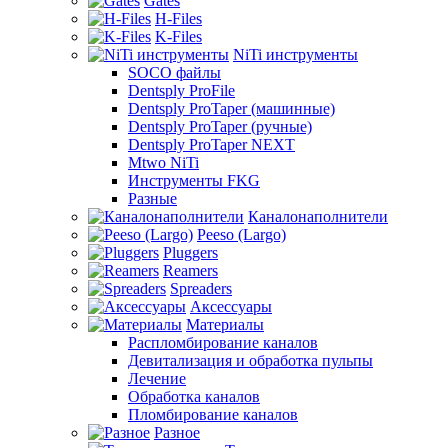
Gates
H-Files
K-Files
NiTi инструменты
SOCO файлы
Dentsply ProFile
Dentsply ProTaper (машинные)
Dentsply ProTaper (ручные)
Dentsply ProTaper NEXT
Mtwo NiTi
Инструменты FKG
Разные
Каналонаполнители
Peeso (Largo)
Pluggers
Reamers
Spreaders
Аксессуары
Материалы
Распломбирование каналов
Девитализация и обработка пульпы
Лечение
Обработка каналов
Пломбирование каналов
Разное