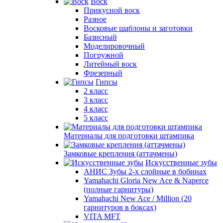
Воск
Прикусной воск
Разное
Восковые шаблоны и заготовки
Базисный
Моделировочный
Погружной
Литейный воск
Фрезерный
Гипсы
2 класс
3 класс
4 класс
5 класс
Материалы для подготовки штампика
Замковые крепления (аттачмены)
Искусственные зубы
АНИС Зубы 2-х слойные в бобинах
Yamahachi Gloria New Ace & Naperce
(полные гарнитуры)
Yamahachi New Ace / Million (20
гарнитуров в боксах)
VITA MFT