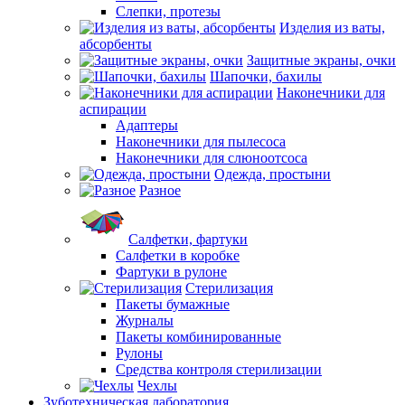
Слепки, протезы
Изделия из ваты,
абсорбенты
Защитные экраны, очки
Шапочки, бахилы
Наконечники для
аспирации
Адаптеры
Наконечники для пылесоса
Наконечники для слюноотсоса
Одежда, простыни
Разное
Салфетки, фартуки
Салфетки в коробке
Фартуки в рулоне
Стерилизация
Пакеты бумажные
Журналы
Пакеты комбинированные
Рулоны
Средства контроля стерилизации
Чехлы
Зуботехническая лаборатория