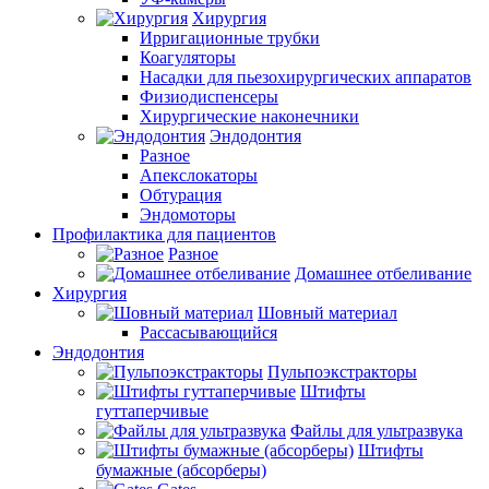
Хирургия
Ирригационные трубки
Коагуляторы
Насадки для пьезохирургических аппаратов
Физиодиспенсеры
Хирургические наконечники
Эндодонтия
Разное
Апекслокаторы
Обтурация
Эндомоторы
Профилактика для пациентов
Разное
Домашнее отбеливание
Хирургия
Шовный материал
Рассасывающийся
Эндодонтия
Пульпоэкстракторы
Штифты
гуттаперчивые
Файлы для ультразвука
Штифты
бумажные (абсорберы)