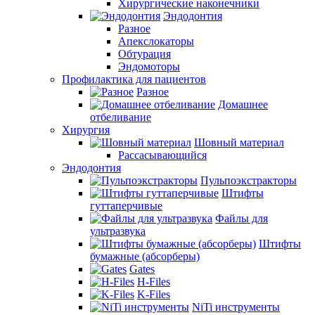
Хирургические наконечники
Эндодонтия
Разное
Апекслокаторы
Обтурация
Эндомоторы
Профилактика для пациентов
Разное
Домашнее
отбеливание
Хирургия
Шовный материал
Рассасывающийся
Эндодонтия
Пульпоэкстракторы
Штифты
гуттаперчивые
Файлы для
ультразвука
Штифты
бумажные (абсорберы)
Gates
H-Files
K-Files
NiTi инструменты