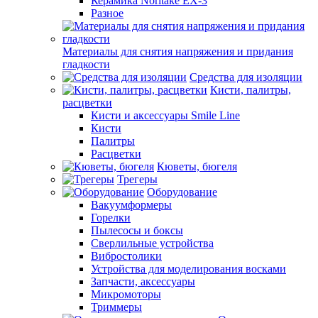
Керамика Noritake EX-3
Разное
Материалы для снятия напряжения и придания
гладкости
Средства для изоляции
Кисти, палитры,
расцветки
Кисти и аксессуары Smile Line
Кисти
Палитры
Расцветки
Кюветы, бюгеля
Трегеры
Оборудование
Вакуумформеры
Горелки
Пылесосы и боксы
Сверлильные устройства
Вибростолики
Устройства для моделирования восками
Запчасти, аксессуары
Микромоторы
Триммеры