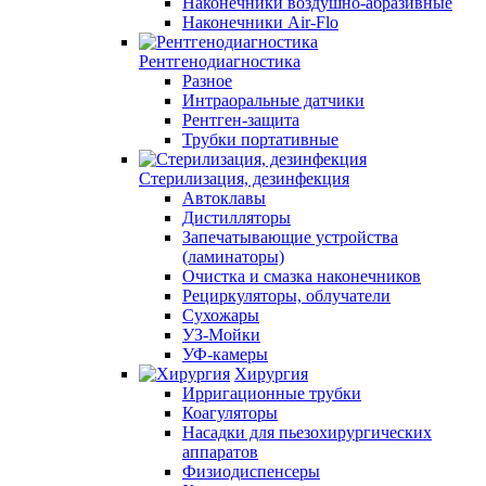
Наконечники воздушно-абразивные
Наконечники Air-Flo
Рентгенодиагностика
Разное
Интраоральные датчики
Рентген-защита
Трубки портативные
Стерилизация, дезинфекция
Автоклавы
Дистилляторы
Запечатывающие устройства
(ламинаторы)
Очистка и смазка наконечников
Рециркуляторы, облучатели
Сухожары
УЗ-Мойки
УФ-камеры
Хирургия
Ирригационные трубки
Коагуляторы
Насадки для пьезохирургических
аппаратов
Физиодиспенсеры