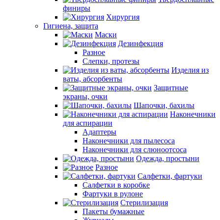
финиры
Хирургия
Гигиена, защита
Маски
Дезинфекция
Разное
Слепки, протезы
Изделия из
ваты, абсорбенты
Защитные
экраны, очки
Шапочки, бахилы
Наконечники
для аспирации
Адаптеры
Наконечники для пылесоса
Наконечники для слюноотсоса
Одежда, простыни
Разное
Салфетки, фартуки
Салфетки в коробке
Фартуки в рулоне
Стерилизация
Пакеты бумажные