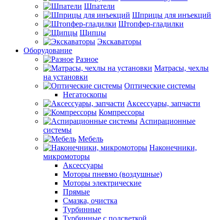
Шпатели
Шприцы для инъекций
Штопфер-гладилки
Щипцы
Экскаваторы
Оборудование
Разное
Матрасы, чехлы
на установки
Оптические системы
Негатоскопы
Аксессуары, запчасти
Компрессоры
Аспирационные
системы
Мебель
Наконечники,
микромоторы
Аксессуары
Моторы пневмо (воздушные)
Моторы электрические
Прямые
Смазка, очистка
Турбинные
Турбинные с подсветкой