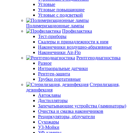
Угловые
Угловые повышающие
Угловые с подсветкой
Полимеризационные лампы
Профилактика
Тест-приборы
Скалеры и принадлежности к ним
Наконечники воздушно-абразивные
Наконечники Air-Flo
Рентгенодиагностика
Разное
Интраоральные датчики
Рентген-защита
Трубки портативные
Стерилизация,
дезинфекция
Автоклавы
Дистилляторы
Запечатывающие устройства (ламинаторы)
Очистка и смазка наконечников
Рециркуляторы, облучатели
Сухожары
УЗ-Мойки
УФ-камеры