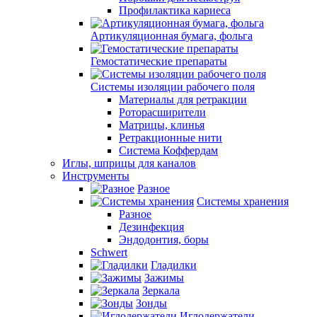
Профилактика кариеса
Артикуляционная бумага, фольга
Гемостатические препараты
Системы изоляции рабочего поля
Материалы для ретракции
Роторасширители
Матрицы, клинья
Ретракционные нити
Система Коффердам
Иглы, шприцы для каналов
Инструменты
Разное
Системы хранения
Разное
Дезинфекция
Эндодонтия, боры
Schwert
Гладилки
Зажимы
Зеркала
Зонды
Иглодержатели