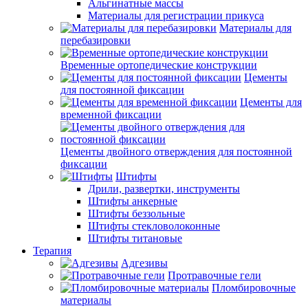
Альгинатные массы
Материалы для регистрации прикуса
Материалы для
перебазировки
Временные ортопедические конструкции
Цементы
для постоянной фиксации
Цементы для
временной фиксации
Цементы двойного отверждения для постоянной
фиксации
Штифты
Дрили, развертки, инструменты
Штифты анкерные
Штифты беззольные
Штифты стекловолоконные
Штифты титановые
Терапия
Адгезивы
Протравочные гели
Пломбировочные
материалы