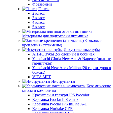
Фрезерный
Гипсы
2 класс
3 класс
4 класс
5 класс
Материалы для подготовки штампика
Замковые
крепления (аттачмены)
Искусственные зубы
АНИС Зубы 2-х слойные в бобинах
Yamahachi Gloria New Ace & Naperce (полные
гарнитуры)
Yamahachi New Ace / Million (20 гарнитуров в
боксах)
VITA MFT
Инструменты
Керамические
массы и композиты
Красители и глазури IPS Ivocolor
Керамика Ivoclar IPS e.max
Керамика Ivoclar IPS InLine A-D
Керамика Noritake CZR