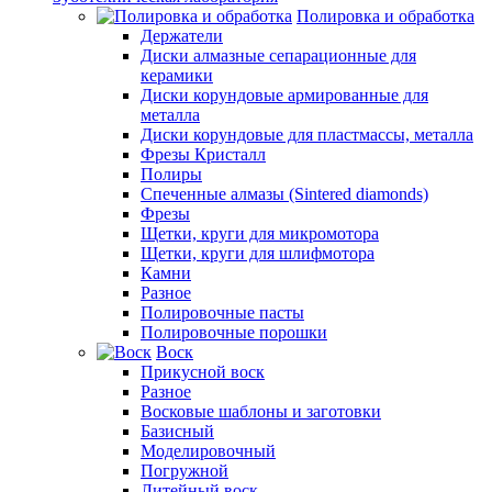
Полировка и обработка
Держатели
Диски алмазные сепарационные для
керамики
Диски корундовые армированные для
металла
Диски корундовые для пластмассы, металла
Фрезы Кристалл
Полиры
Спеченные алмазы (Sintered diamonds)
Фрезы
Щетки, круги для микромотора
Щетки, круги для шлифмотора
Камни
Разное
Полировочные пасты
Полировочные порошки
Воск
Прикусной воск
Разное
Восковые шаблоны и заготовки
Базисный
Моделировочный
Погружной
Литейный воск