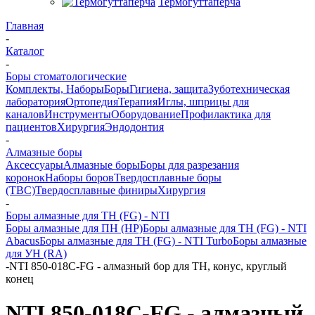
Термогуттаперча
Главная
-
Каталог
-
Боры стоматологические
Комплекты, Наборы
Боры
Гигиена, защита
Зуботехническая
лаборатория
Ортопедия
Терапия
Иглы, шприцы для
каналов
Инструменты
Оборудование
Профилактика для
пациентов
Хирургия
Эндодонтия
-
Алмазные боры
Аксессуары
Алмазные боры
Боры для разрезания
коронок
Наборы боров
Твердосплавные боры
(ТВС)
Твердосплавные финиры
Хирургия
-
Боры алмазные для ТН (FG) - NTI
Боры алмазные для ПН (HP)
Боры алмазные для ТН (FG) - NTI
Abacus
Боры алмазные для ТН (FG) - NTI Turbo
Боры алмазные
для УН (RA)
-
NTI 850-018C-FG - алмазный бор для ТН, конус, круглый
конец
NTI 850-018C-FG - алмазный