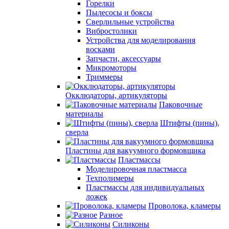
Горелки
Пылесосы и боксы
Сверлильные устройства
Вибростолики
Устройства для моделирования
восками
Запчасти, аксессуары
Микромоторы
Триммеры
Окклюдаторы, артикуляторы
Паковочные
материалы
Штифты (пины),
сверла
Пластины для вакуумного формовщика
Пластмассы
Моделировочная пластмасса
Техполимеры
Пластмассы для индивидуальных
ложек
Проволока, кламеры
Разное
Силиконы