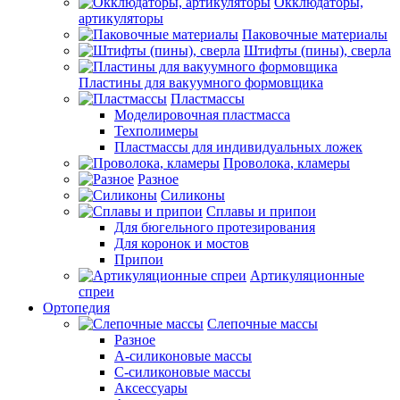
Окклюдаторы,
артикуляторы
Паковочные материалы
Штифты (пины), сверла
Пластины для вакуумного формовщика
Пластмассы
Моделировочная пластмасса
Техполимеры
Пластмассы для индивидуальных ложек
Проволока, кламеры
Разное
Силиконы
Сплавы и припои
Для бюгельного протезирования
Для коронок и мостов
Припои
Артикуляционные
спреи
Ортопедия
Слепочные массы
Разное
А-силиконовые массы
С-силиконовые массы
Аксессуары