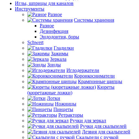
Иглы, шприцы для каналов
Инструменты
Разное
Системы хранения
Разное
Дезинфекция
Эндодонтия, боры
Schwert
Гладилки
Зажимы
Зеркала
Зонды
Иглодержатели
Коронкосниматели
Крампонные щипцы
Кюреты
(кюретажные ложки)
Лотки
Ножницы
Пинцеты
Ретракторы
Ручки для зеркал
Ручки для скальпелей
Лезвия для скальпелей
Скальпели с ручкой