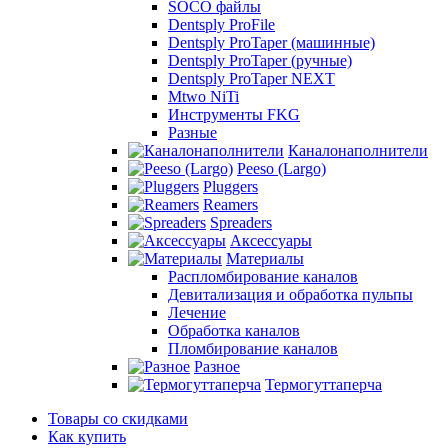
SOCO файлы
Dentsply ProFile
Dentsply ProTaper (машинные)
Dentsply ProTaper (ручные)
Dentsply ProTaper NEXT
Mtwo NiTi
Инструменты FKG
Разные
Каналонаполнители
Peeso (Largo)
Pluggers
Reamers
Spreaders
Аксессуары
Материалы
Распломбирование каналов
Девитализация и обработка пульпы
Лечение
Обработка каналов
Пломбирование каналов
Разное
Термогуттаперча
Товары со скидками
Как купить