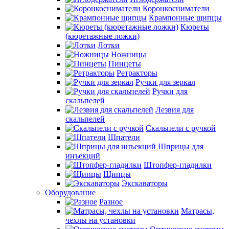
Коронкосниматели
Крампонные щипцы
Кюреты
(кюретажные ложки)
Лотки
Ножницы
Пинцеты
Ретракторы
Ручки для зеркал
Ручки для
скальпелей
Лезвия для
скальпелей
Скальпели с ручкой
Шпатели
Шприцы для
инъекций
Штопфер-гладилки
Щипцы
Экскаваторы
Оборудование
Разное
Матрасы,
чехлы на установки