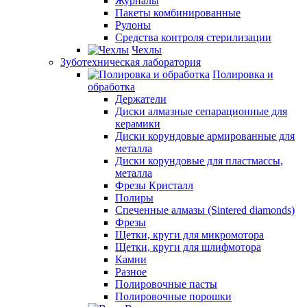
Журналы
Пакеты комбинированные
Рулоны
Средства контроля стерилизации
Чехлы
Зуботехническая лаборатория
Полировка и
обработка
Держатели
Диски алмазные сепарационные для
керамики
Диски корундовые армированные для
металла
Диски корундовые для пластмассы,
металла
Фрезы Кристалл
Полиры
Спеченные алмазы (Sintered diamonds)
Фрезы
Щетки, круги для микромотора
Щетки, круги для шлифмотора
Камни
Разное
Полировочные пасты
Полировочные порошки