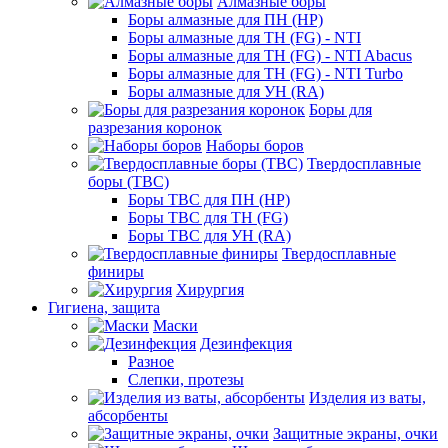
Алмазные боры
Боры алмазные для ПН (HP)
Боры алмазные для ТН (FG) - NTI
Боры алмазные для ТН (FG) - NTI Abacus
Боры алмазные для ТН (FG) - NTI Turbo
Боры алмазные для УН (RA)
Боры для
разрезания коронок
Наборы боров
Твердосплавные
боры (ТВС)
Боры ТВС для ПН (HP)
Боры ТВС для ТН (FG)
Боры ТВС для УН (RA)
Твердосплавные
финиры
Хирургия
Гигиена, защита
Маски
Дезинфекция
Разное
Слепки, протезы
Изделия из ваты,
абсорбенты
Защитные экраны, очки