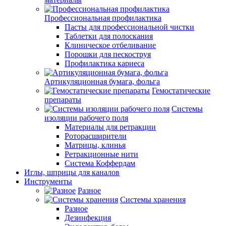
Профессиональная профилактика
Пасты для профессиональной чистки
Таблетки для полоскания
Клиническое отбеливание
Порошки для пескоструя
Профилактика кариеса
Артикуляционная бумага, фольга
Гемостатические
препараты
Системы
изоляции рабочего поля
Материалы для ретракции
Роторасширители
Матрицы, клинья
Ретракционные нити
Система Коффердам
Иглы, шприцы для каналов
Инструменты
Разное
Системы хранения
Разное
Дезинфекция