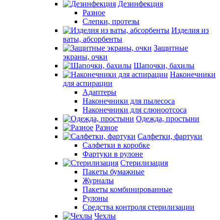
Дезинфекция
Разное
Слепки, протезы
Изделия из
ваты, абсорбенты
Защитные
экраны, очки
Шапочки, бахилы
Наконечники
для аспирации
Адаптеры
Наконечники для пылесоса
Наконечники для слюноотсоса
Одежда, простыни
Разное
Салфетки, фартуки
Салфетки в коробке
Фартуки в рулоне
Стерилизация
Пакеты бумажные
Журналы
Пакеты комбинированные
Рулоны
Средства контроля стерилизации
Чехлы