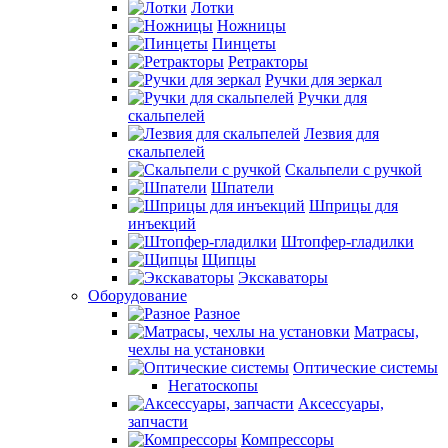
Лотки
Ножницы
Пинцеты
Ретракторы
Ручки для зеркал
Ручки для
скальпелей
Лезвия для
скальпелей
Скальпели с ручкой
Шпатели
Шприцы для
инъекций
Штопфер-гладилки
Щипцы
Экскаваторы
Оборудование
Разное
Матрасы,
чехлы на установки
Оптические системы
Негатоскопы
Аксессуары,
запчасти
Компрессоры