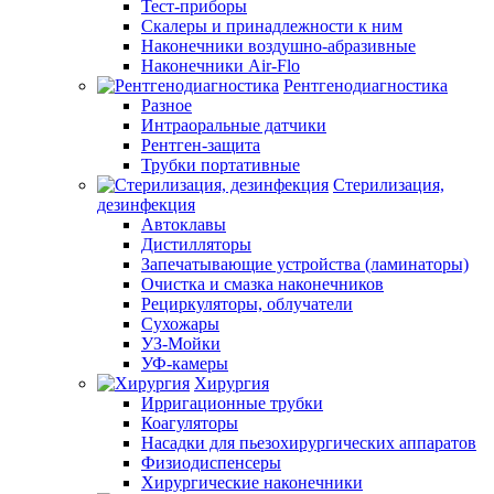
Тест-приборы
Скалеры и принадлежности к ним
Наконечники воздушно-абразивные
Наконечники Air-Flo
Рентгенодиагностика
Разное
Интраоральные датчики
Рентген-защита
Трубки портативные
Стерилизация,
дезинфекция
Автоклавы
Дистилляторы
Запечатывающие устройства (ламинаторы)
Очистка и смазка наконечников
Рециркуляторы, облучатели
Сухожары
УЗ-Мойки
УФ-камеры
Хирургия
Ирригационные трубки
Коагуляторы
Насадки для пьезохирургических аппаратов
Физиодиспенсеры
Хирургические наконечники