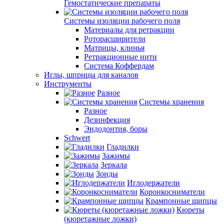
Гемостатические препараты
Системы изоляции рабочего поля
Материалы для ретракции
Роторасширители
Матрицы, клинья
Ретракционные нити
Система Коффердам
Иглы, шприцы для каналов
Инструменты
Разное
Системы хранения
Разное
Дезинфекция
Эндодонтия, боры
Schwert
Гладилки
Зажимы
Зеркала
Зонды
Иглодержатели
Коронкосниматели
Крампонные щипцы
Кюреты
(кюретажные ложки)