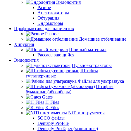
Эндодонтия
Разное
Апекслокаторы
Обтурация
Эндомоторы
Профилактика для пациентов
Разное
Домашнее отбеливание
Хирургия
Шовный материал
Рассасывающийся
Эндодонтия
Пульпоэкстракторы
Штифты
гуттаперчивые
Файлы для ультразвука
Штифты
бумажные (абсорберы)
Gates
H-Files
K-Files
NiTi инструменты
SOCO файлы
Dentsply ProFile
Dentsply ProTaper (машинные)