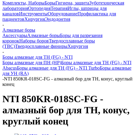
Комплекты, Наборы
Боры
Гигиена, защита
Зуботехническая
лаборатория
Ортопедия
Терапия
Иглы, шприцы для
каналов
Инструменты
Оборудование
Профилактика для
пациентов
Хирургия
Эндодонтия
-
Алмазные боры
Аксессуары
Алмазные боры
Боры для разрезания
коронок
Наборы боров
Твердосплавные боры
(ТВС)
Твердосплавные финиры
Хирургия
-
Боры алмазные для ТН (FG) - NTI
Боры алмазные для ПН (HP)
Боры алмазные для ТН (FG) - NTI
Abacus
Боры алмазные для ТН (FG) - NTI Turbo
Боры алмазные
для УН (RA)
-
NTI 850KR-018SC-FG - алмазный бор для ТН, конус, круглый
конец
NTI 850KR-018SC-FG -
алмазный бор для ТН, конус,
круглый конец