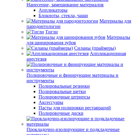
Нанесение, замешивание материалов
Аппликаторы
Блокноты, стекла, чаши
Материалы для
пародонтологии
Тигли
Материалы
для шинирования зубов
Силаны (праймеры)
Аппликационная
анестезия
Полировочные и финирующие материалы и
инструменты
Полировальные резинки
Полировальные щетки
Полировочные штрипсы
Аксессуары
Пасты для полировки реставраций
Полировочные диски
Прокладочно-изолирующие и подкладочные
материалы