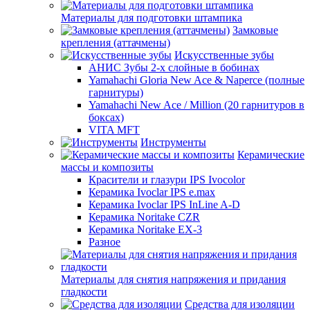
Материалы для подготовки штампика
Замковые
крепления (аттачмены)
Искусственные зубы
АНИС Зубы 2-х слойные в бобинах
Yamahachi Gloria New Ace & Naperce (полные
гарнитуры)
Yamahachi New Ace / Million (20 гарнитуров в
боксах)
VITA MFT
Инструменты
Керамические
массы и композиты
Красители и глазури IPS Ivocolor
Керамика Ivoclar IPS e.max
Керамика Ivoclar IPS InLine A-D
Керамика Noritake CZR
Керамика Noritake EX-3
Разное
Материалы для снятия напряжения и придания
гладкости
Средства для изоляции