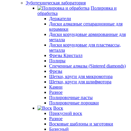
Зуботехническая лаборатория
Полировка и
обработка
Держатели
Диски алмазные сепарационные для
керамики
Диски корундовые армированные для
металла
Диски корундовые для пластмассы,
металла
Фрезы Кристалл
Полиры
Спеченные алмазы (Sintered diamonds)
Фрезы
Щетки, круги для микромотора
Щетки, круги для шлифмотора
Камни
Разное
Полировочные пасты
Полировочные порошки
Воск
Прикусной воск
Разное
Восковые шаблоны и заготовки
Базисный