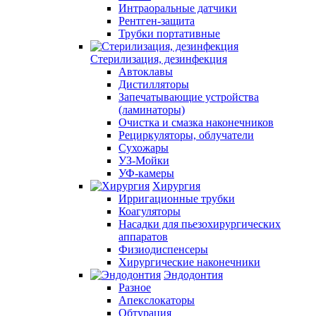
Интраоральные датчики
Рентген-защита
Трубки портативные
Стерилизация, дезинфекция
Автоклавы
Дистилляторы
Запечатывающие устройства
(ламинаторы)
Очистка и смазка наконечников
Рециркуляторы, облучатели
Сухожары
УЗ-Мойки
УФ-камеры
Хирургия
Ирригационные трубки
Коагуляторы
Насадки для пьезохирургических
аппаратов
Физиодиспенсеры
Хирургические наконечники
Эндодонтия
Разное
Апекслокаторы
Обтурация