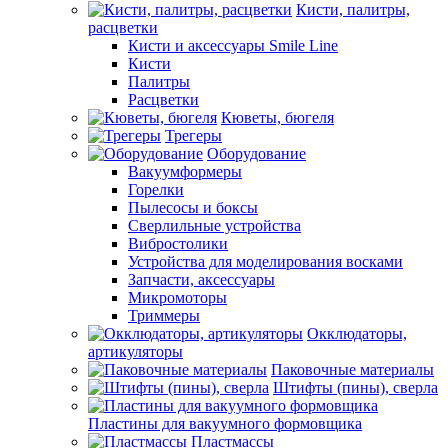
Кисти, палитры,
расцветки
Кисти и аксессуары Smile Line
Кисти
Палитры
Расцветки
Кюветы, бюгеля
Трегеры
Оборудование
Вакуумформеры
Горелки
Пылесосы и боксы
Сверлильные устройства
Вибростолики
Устройства для моделирования восками
Запчасти, аксессуары
Микромоторы
Триммеры
Окклюдаторы,
артикуляторы
Паковочные материалы
Штифты (пины), сверла
Пластины для вакуумного формовщика
Пластмассы