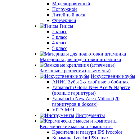
Моделировочный
Погружной
Литейный воск
Фрезерный
Гипсы
2 класс
3 класс
4 класс
5 класс
Материалы для подготовки штампика
Замковые крепления (аттачмены)
Искусственные зубы
АНИС Зубы 2-х слойные в бобинах
Yamahachi Gloria New Ace & Naperce
(полные гарнитуры)
Yamahachi New Ace / Million (20
гарнитуров в боксах)
VITA MFT
Инструменты
Керамические массы и композиты
Красители и глазури IPS Ivocolor
Керамика Ivoclar IPS e.max