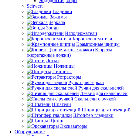
Эндодонтия, боры
Schwert
Гладилки
Зажимы
Зеркала
Зонды
Иглодержатели
Коронкосниматели
Крампонные щипцы
Кюреты
(кюретажные ложки)
Лотки
Ножницы
Пинцеты
Ретракторы
Ручки для зеркал
Ручки для скальпелей
Лезвия для скальпелей
Скальпели с ручкой
Шпатели
Шприцы для инъекций
Штопфер-гладилки
Щипцы
Экскаваторы
Оборудование