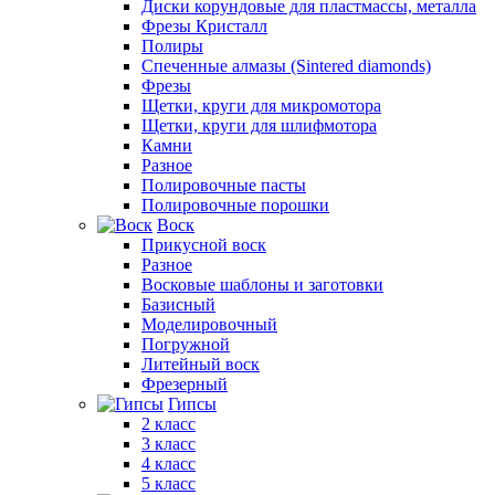
Диски корундовые для пластмассы, металла
Фрезы Кристалл
Полиры
Спеченные алмазы (Sintered diamonds)
Фрезы
Щетки, круги для микромотора
Щетки, круги для шлифмотора
Камни
Разное
Полировочные пасты
Полировочные порошки
Воск
Прикусной воск
Разное
Восковые шаблоны и заготовки
Базисный
Моделировочный
Погружной
Литейный воск
Фрезерный
Гипсы
2 класс
3 класс
4 класс
5 класс