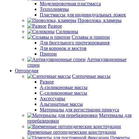
Моделировочная пластмасса
Техполимеры
Пластмассы для индивидуальных ложек
Проволока, кламеры
Разное
Силиконы
Сплавы и припои
Для бюгельного протезирования
Для коронок и мостов
Припои
Артикуляционные
спреи
Ортопедия
Слепочные массы
Разное
А-силиконовые массы
С-силиконовые массы
Аксессуары
Альгинатные массы
Материалы для регистрации прикуса
Материалы для
перебазировки
Временные ортопедические конструкции
Цементы