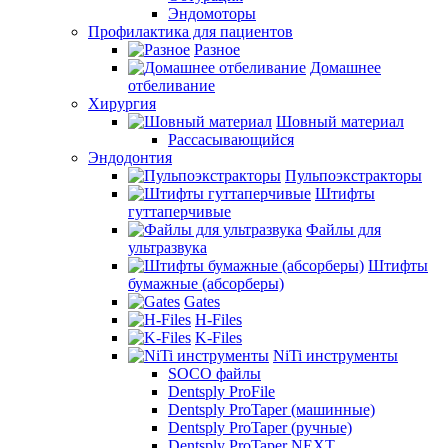
Эндомоторы
Профилактика для пациентов
Разное
Домашнее
отбеливание
Хирургия
Шовный материал
Рассасывающийся
Эндодонтия
Пульпоэкстракторы
Штифты
гуттаперчивые
Файлы для
ультразвука
Штифты
бумажные (абсорберы)
Gates
H-Files
K-Files
NiTi инструменты
SOCO файлы
Dentsply ProFile
Dentsply ProTaper (машинные)
Dentsply ProTaper (ручные)
Dentsply ProTaper NEXT