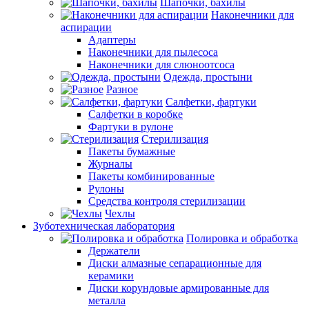
Шапочки, бахилы
Наконечники для
аспирации
Адаптеры
Наконечники для пылесоса
Наконечники для слюноотсоса
Одежда, простыни
Разное
Салфетки, фартуки
Салфетки в коробке
Фартуки в рулоне
Стерилизация
Пакеты бумажные
Журналы
Пакеты комбинированные
Рулоны
Средства контроля стерилизации
Чехлы
Зуботехническая лаборатория
Полировка и обработка
Держатели
Диски алмазные сепарационные для
керамики
Диски корундовые армированные для
металла