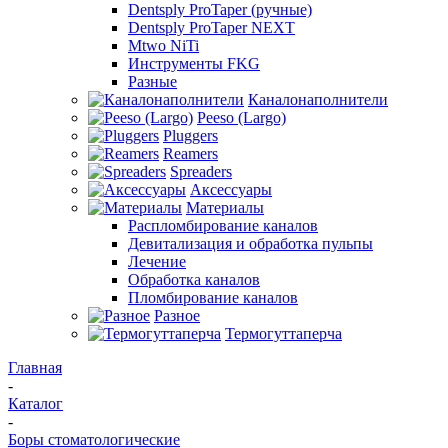
Dentsply ProTaper (ручные)
Dentsply ProTaper NEXT
Mtwo NiTi
Инструменты FKG
Разные
Каналонаполнители
Peeso (Largo)
Pluggers
Reamers
Spreaders
Аксессуары
Материалы
Распломбирование каналов
Девитализация и обработка пульпы
Лечение
Обработка каналов
Пломбирование каналов
Разное
Термогуттаперча
Главная
-
Каталог
-
Боры стоматологические