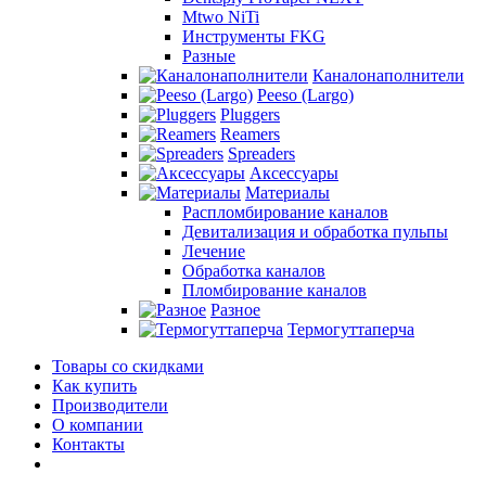
Mtwo NiTi
Инструменты FKG
Разные
Каналонаполнители
Peeso (Largo)
Pluggers
Reamers
Spreaders
Аксессуары
Материалы
Распломбирование каналов
Девитализация и обработка пульпы
Лечение
Обработка каналов
Пломбирование каналов
Разное
Термогуттаперча
Товары со скидками
Как купить
Производители
О компании
Контакты